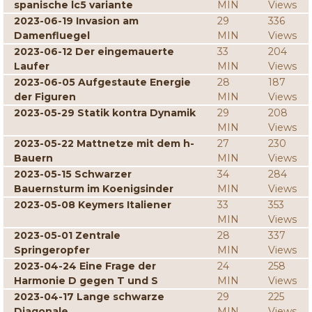
spanische lc5 variante
MIN
Views
2023-06-19 Invasion am
29
336
Damenfluegel
MIN
Views
2023-06-12 Der eingemauerte
33
204
Laufer
MIN
Views
2023-06-05 Aufgestaute Energie
28
187
der Figuren
MIN
Views
2023-05-29 Statik kontra Dynamik
29
208
MIN
Views
2023-05-22 Mattnetze mit dem h-
27
230
Bauern
MIN
Views
2023-05-15 Schwarzer
34
284
Bauernsturm im Koenigsinder
MIN
Views
2023-05-08 Keymers Italiener
33
353
MIN
Views
2023-05-01 Zentrale
28
337
Springeropfer
MIN
Views
2023-04-24 Eine Frage der
24
258
Harmonie D gegen T und S
MIN
Views
2023-04-17 Lange schwarze
29
225
Diagonale
MIN
Views