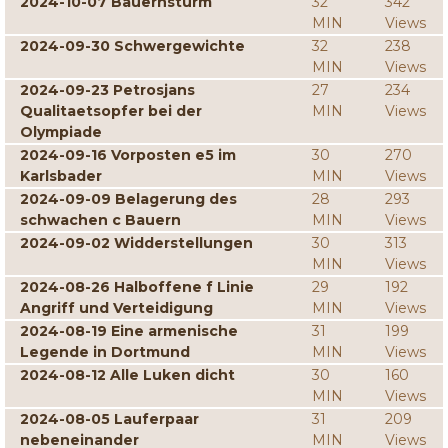
2024-10-07 Bauernsturm
32
342
MIN
Views
2024-09-30 Schwergewichte
32
238
MIN
Views
2024-09-23 Petrosjans
27
234
Qualitaetsopfer bei der
MIN
Views
Olympiade
2024-09-16 Vorposten e5 im
30
270
Karlsbader
MIN
Views
2024-09-09 Belagerung des
28
293
schwachen c Bauern
MIN
Views
2024-09-02 Widderstellungen
30
313
MIN
Views
2024-08-26 Halboffene f Linie
29
192
Angriff und Verteidigung
MIN
Views
2024-08-19 Eine armenische
31
199
Legende in Dortmund
MIN
Views
2024-08-12 Alle Luken dicht
30
160
MIN
Views
2024-08-05 Lauferpaar
31
209
nebeneinander
MIN
Views