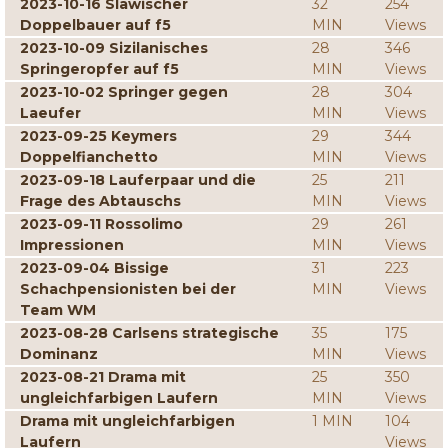
2023-10-16 Slawischer
32
254
Doppelbauer auf f5
MIN
Views
2023-10-09 Sizilanisches
28
346
Springeropfer auf f5
MIN
Views
2023-10-02 Springer gegen
28
304
Laeufer
MIN
Views
2023-09-25 Keymers
29
344
Doppelfianchetto
MIN
Views
2023-09-18 Lauferpaar und die
25
211
Frage des Abtauschs
MIN
Views
2023-09-11 Rossolimo
29
261
Impressionen
MIN
Views
2023-09-04 Bissige
31
223
Schachpensionisten bei der
MIN
Views
Team WM
2023-08-28 Carlsens strategische
35
175
Dominanz
MIN
Views
2023-08-21 Drama mit
25
350
ungleichfarbigen Laufern
MIN
Views
Drama mit ungleichfarbigen
1 MIN
104
Laufern
Views