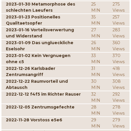
2023-01-30 Metamorphose des
25
275
schlechten Laeufers
MIN
Views
2023-01-23 Positionelles
35
257
Qualitaetsopfer
MIN
Views
2023-01-16 Vorteilsverwertung
27
283
und Widerstand
MIN
Views
2023-01-09 Das unglueckliche
26
360
Eselsohr
MIN
Views
2023-01-02 Kein Vergnuegen
33
370
ohne c5
MIN
Views
2022-12-26 Karlsbader
31
418
Zentrumsangriff
MIN
Views
2022-12-22 Raumvorteil und
30
308
Abtausch
MIN
Views
2022-12-12 f4f5 im Richter Rauser
32
292
MIN
Views
2022-12-05 Zentrumsgefechte
28
278
MIN
Views
2022-11-28 Vorstoss e5e6
29
279
MIN
Views