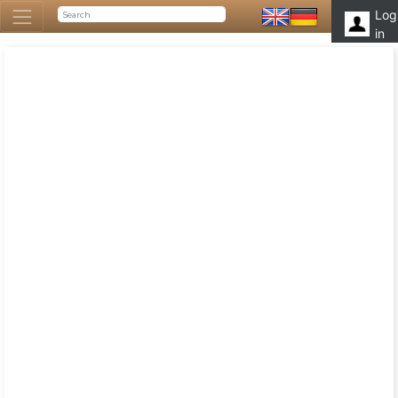
Log
in