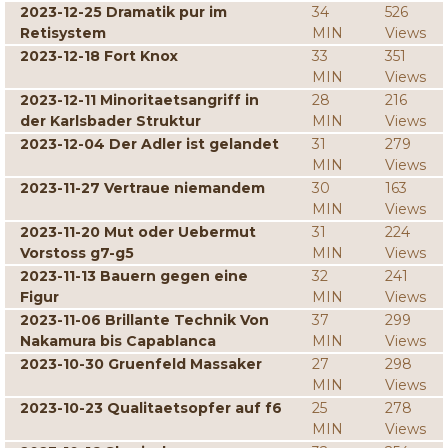
2023-12-25 Dramatik pur im
34
526
Retisystem
MIN
Views
2023-12-18 Fort Knox
33
351
MIN
Views
2023-12-11 Minoritaetsangriff in
28
216
der Karlsbader Struktur
MIN
Views
2023-12-04 Der Adler ist gelandet
31
279
MIN
Views
2023-11-27 Vertraue niemandem
30
163
MIN
Views
2023-11-20 Mut oder Uebermut
31
224
Vorstoss g7-g5
MIN
Views
2023-11-13 Bauern gegen eine
32
241
Figur
MIN
Views
2023-11-06 Brillante Technik Von
37
299
Nakamura bis Capablanca
MIN
Views
2023-10-30 Gruenfeld Massaker
27
298
MIN
Views
2023-10-23 Qualitaetsopfer auf f6
25
278
MIN
Views