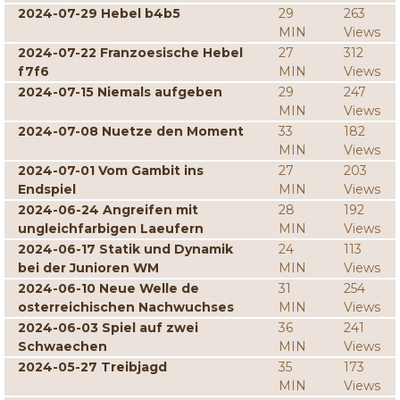
2024-07-29 Hebel b4b5
29
263
MIN
Views
2024-07-22 Franzoesische Hebel
27
312
f7f6
MIN
Views
2024-07-15 Niemals aufgeben
29
247
MIN
Views
2024-07-08 Nuetze den Moment
33
182
MIN
Views
2024-07-01 Vom Gambit ins
27
203
Endspiel
MIN
Views
2024-06-24 Angreifen mit
28
192
ungleichfarbigen Laeufern
MIN
Views
2024-06-17 Statik und Dynamik
24
113
bei der Junioren WM
MIN
Views
2024-06-10 Neue Welle de
31
254
osterreichischen Nachwuchses
MIN
Views
2024-06-03 Spiel auf zwei
36
241
Schwaechen
MIN
Views
2024-05-27 Treibjagd
35
173
MIN
Views