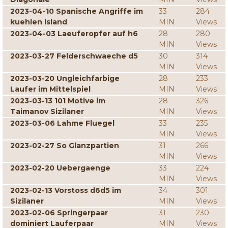
2023-04-10 Spanische Angriffe im
33
284
kuehlen Island
MIN
Views
2023-04-03 Laeuferopfer auf h6
28
280
MIN
Views
2023-03-27 Felderschwaeche d5
30
314
MIN
Views
2023-03-20 Ungleichfarbige
28
233
Laufer im Mittelspiel
MIN
Views
2023-03-13 101 Motive im
28
326
Taimanov Sizilaner
MIN
Views
2023-03-06 Lahme Fluegel
33
235
MIN
Views
2023-02-27 So Glanzpartien
31
266
MIN
Views
2023-02-20 Uebergaenge
33
224
MIN
Views
2023-02-13 Vorstoss d6d5 im
34
301
Sizilaner
MIN
Views
2023-02-06 Springerpaar
31
230
dominiert Lauferpaar
MIN
Views