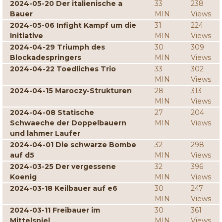
2024-05-20 Der italienische a
33
238
Bauer
MIN
Views
2024-05-06 Infight Kampf um die
31
224
Initiative
MIN
Views
2024-04-29 Triumph des
30
309
Blockadespringers
MIN
Views
2024-04-22 Toedliches Trio
33
302
MIN
Views
2024-04-15 Maroczy-Strukturen
28
313
MIN
Views
2024-04-08 Statische
27
204
Schwaeche der Doppelbauern
MIN
Views
und lahmer Laufer
2024-04-01 Die schwarze Bombe
32
298
auf d5
MIN
Views
2024-03-25 Der vergessene
32
396
Koenig
MIN
Views
2024-03-18 Keilbauer auf e6
30
247
MIN
Views
2024-03-11 Freibauer im
30
361
Mittelspiel
MIN
Views