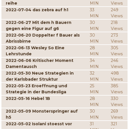
reihe
MIN
Views
2022-07-04 das zebra auf h1
33
249
MIN
Views
2022-06-27 Mit dem h Bauern
30
218
gegen eine Figur auf g6
MIN
Views
2022-06-20 Doppelter f Bauer als
30
273
Abrissbirne
MIN
Views
2022-06-13 Wesley So Eine
28
305
Lehrstunde
MIN
Views
2022-06-06 Kritischer Moment
34
246
Damentausch
MIN
Views
2022-05-30 Neue Strategien in
32
498
der Karlsbader Struktur
MIN
Views
2022-05-23 Eroeffnung und
25
385
Strategie in der Bundesliga
MIN
Views
2022-05-16 Hebel 1B
28
330
MIN
Views
2022-05-09 Monsterspringer auf
30
269
h5
MIN
Views
2022-05-02 Isolani stoesst vor
31
321