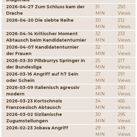
2026-04-27 Zum Schluss kam der
31
250
Drache
MIN
Views
2026-04-20 Die siebte Reihe
30
212
MIN
Views
2026-04-14 Kritischer Moment
32
233
Abtausch beim Kandidatenturnier
MIN
Views
2026-04-07 Kandidatenturnier
32
113
der Frauen
MIN
Views
2026-03-30 Pillsburrys Springer in
25
217
der Bundesliga
MIN
Views
2026-03-16 Angriff auf h7 Sein
27
291
oder Schein
MIN
Views
2026-03-09 Italienisch agressiv
28
283
modern
MIN
Views
2026-03-23 Kortschnois
34
455
Franzoesisch Abtausch
MIN
Views
2026-03-02 Sizilanische
30
295
Zugumstellungen
MIN
Views
2026-02-23 Jobava Angriff
29
418
MIN
Views