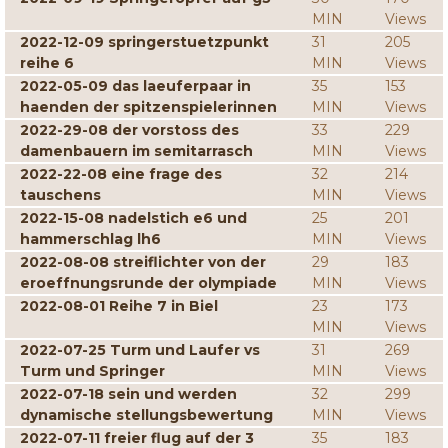
MIN
Views
2022-12-09 springerstuetzpunkt
31
205
reihe 6
MIN
Views
2022-05-09 das laeuferpaar in
35
153
haenden der spitzenspielerinnen
MIN
Views
2022-29-08 der vorstoss des
33
229
damenbauern im semitarrasch
MIN
Views
2022-22-08 eine frage des
32
214
tauschens
MIN
Views
2022-15-08 nadelstich e6 und
25
201
hammerschlag lh6
MIN
Views
2022-08-08 streiflichter von der
29
183
eroeffnungsrunde der olympiade
MIN
Views
2022-08-01 Reihe 7 in Biel
23
173
MIN
Views
2022-07-25 Turm und Laufer vs
31
269
Turm und Springer
MIN
Views
2022-07-18 sein und werden
32
299
dynamische stellungsbewertung
MIN
Views
2022-07-11 freier flug auf der 3
35
183