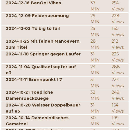
2024-12-16 BenOni Vibes
37
254
MIN
Views
2024-12-09 Felderraeumung
29
228
MIN
Views
2024-12-02 To big to fail
25
160
MIN
Views
2024-11-25 Mit feinen Manoevern
28
212
zum Titel
MIN
Views
2024-11-18 Springer gegen Laufer
31
236
MIN
Views
2024-11-04 Qualitaetsopfer auf
24
288
e3
MIN
Views
2024-11-11 Brennpunkt f7
31
222
MIN
Views
2024-10-21 Toedliche
32
248
Damenrueckzuege
MIN
Views
2024-10-28 Weisser Doppelbauer
31
164
auf e5
MIN
Views
2024-10-14 Damenindisches
30
199
Gemetzel
MIN
Views