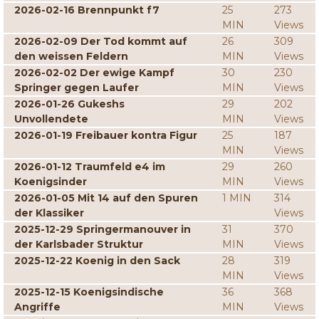
2026-02-16 Brennpunkt f7
25
273
MIN
Views
2026-02-09 Der Tod kommt auf
26
309
den weissen Feldern
MIN
Views
2026-02-02 Der ewige Kampf
30
230
Springer gegen Laufer
MIN
Views
2026-01-26 Gukeshs
29
202
Unvollendete
MIN
Views
2026-01-19 Freibauer kontra Figur
25
187
MIN
Views
2026-01-12 Traumfeld e4 im
29
260
Koenigsinder
MIN
Views
2026-01-05 Mit 14 auf den Spuren
1 MIN
314
der Klassiker
Views
2025-12-29 Springermanouver in
31
370
der Karlsbader Struktur
MIN
Views
2025-12-22 Koenig in den Sack
28
319
MIN
Views
2025-12-15 Koenigsindische
36
368
Angriffe
MIN
Views