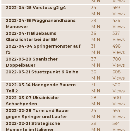
MIN
Views
2022-04-25 Vorstoss g2 g4
34
459
MIN
Views
2022-04-18 Praggnanandhaans
29
426
Manoever
MIN
Views
2022-04-11 Bluebaums
36
337
Glanzlichter bei der EM
MIN
Views
2022-04-04 Springermonster auf
31
498
f5
MIN
Views
2022-03-28 Spanischer
37
780
Doppelbauer
MIN
Views
2022-03-21 Stuetzpunkt 6 Reihe
36
608
MIN
Views
2022-03-14 Haengende Bauern
31
500
Teil 2
MIN
Views
2022-03-07 Ukrainische
28
400
Schachperlen
MIN
Views
2022-02-28 Turm und Bauer
34
464
gegen Springer und Laufer
MIN
Views
2022-02-21 Strategische
28
594
Momente im Italiener
MIN
Views