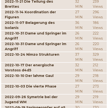
2022-11-21 Die Teilung des
32
239
Brettes
MIN
Views
2022-11-14 Koordination der
27
296
Figuren
MIN
Views
2022-11-07 Belagerung des
36
186
Isolanis
MIN
Views
2022-10-31 Dame und Springer im
26
222
Angriff
MIN
Views
2022-10-31 Dame und Springer im
26
220
Angriff
MIN
Views
2022-10-24 Nimzo Strukturen
37
329
MIN
Views
2022-10-17 Der energische
32
212
Vorstoss d4d5
MIN
Views
2022-10-10 Der lahme Gaul
29
218
MIN
Views
2022-10-03 Die vierte Phase
27
273
MIN
Views
2022-09-26 Symetrie bei der
29
219
Jugend WM
MIN
Views
2022-09-19 Springeropfer auf g5
30
170