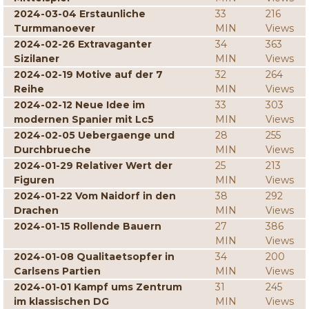
2024-03-04 Erstaunliche
33
216
Turmmanoever
MIN
Views
2024-02-26 Extravaganter
34
363
Sizilaner
MIN
Views
2024-02-19 Motive auf der 7
32
264
Reihe
MIN
Views
2024-02-12 Neue Idee im
33
303
modernen Spanier mit Lc5
MIN
Views
2024-02-05 Uebergaenge und
28
255
Durchbrueche
MIN
Views
2024-01-29 Relativer Wert der
25
213
Figuren
MIN
Views
2024-01-22 Vom Naidorf in den
38
292
Drachen
MIN
Views
2024-01-15 Rollende Bauern
27
386
MIN
Views
2024-01-08 Qualitaetsopfer in
34
200
Carlsens Partien
MIN
Views
2024-01-01 Kampf ums Zentrum
31
245
im klassischen DG
MIN
Views