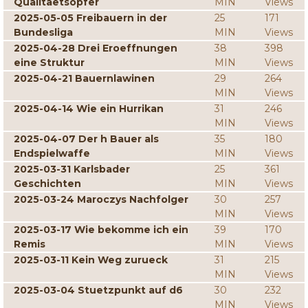
Qualitaetsopfer
MIN
Views
2025-05-05 Freibauern in der
25
171
Bundesliga
MIN
Views
2025-04-28 Drei Eroeffnungen
38
398
eine Struktur
MIN
Views
2025-04-21 Bauernlawinen
29
264
MIN
Views
2025-04-14 Wie ein Hurrikan
31
246
MIN
Views
2025-04-07 Der h Bauer als
35
180
Endspielwaffe
MIN
Views
2025-03-31 Karlsbader
25
361
Geschichten
MIN
Views
2025-03-24 Maroczys Nachfolger
30
257
MIN
Views
2025-03-17 Wie bekomme ich ein
39
170
Remis
MIN
Views
2025-03-11 Kein Weg zurueck
31
215
MIN
Views
2025-03-04 Stuetzpunkt auf d6
30
232
MIN
Views