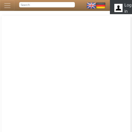
Log
in