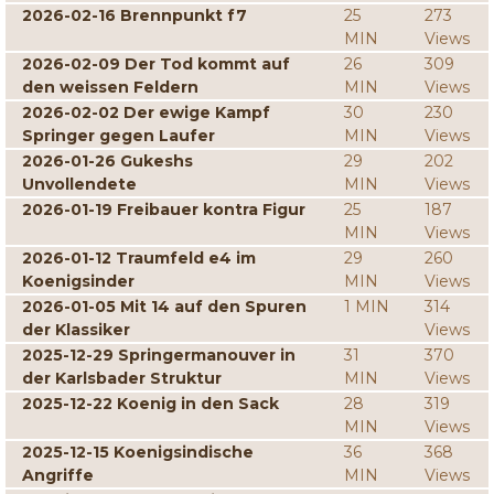
2026-02-16 Brennpunkt f7
25
273
MIN
Views
2026-02-09 Der Tod kommt auf
26
309
den weissen Feldern
MIN
Views
2026-02-02 Der ewige Kampf
30
230
Springer gegen Laufer
MIN
Views
2026-01-26 Gukeshs
29
202
Unvollendete
MIN
Views
2026-01-19 Freibauer kontra Figur
25
187
MIN
Views
2026-01-12 Traumfeld e4 im
29
260
Koenigsinder
MIN
Views
2026-01-05 Mit 14 auf den Spuren
1 MIN
314
der Klassiker
Views
2025-12-29 Springermanouver in
31
370
der Karlsbader Struktur
MIN
Views
2025-12-22 Koenig in den Sack
28
319
MIN
Views
2025-12-15 Koenigsindische
36
368
Angriffe
MIN
Views