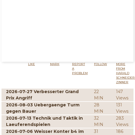
LIKE
MARK
REPORT
FOLLOW
MORE
A
FROM
PROBLEM
HARALD
SCHNEIDER
ZINNER
2026-07-27 Verbesserter Grand
22
147
Prix Angriff
MIN
Views
2026-08-03 Uebergaenge Turm
28
131
gegen Bauer
MIN
Views
2026-07-13 Technik und Taktik in
32
283
Laeuferendspielen
MIN
Views
2026-07-06 Weisser Konter b4 im
31
186