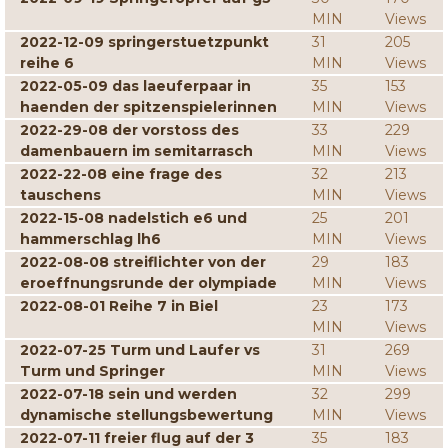
MIN
Views
2022-12-09 springerstuetzpunkt
31
205
reihe 6
MIN
Views
2022-05-09 das laeuferpaar in
35
153
haenden der spitzenspielerinnen
MIN
Views
2022-29-08 der vorstoss des
33
229
damenbauern im semitarrasch
MIN
Views
2022-22-08 eine frage des
32
213
tauschens
MIN
Views
2022-15-08 nadelstich e6 und
25
201
hammerschlag lh6
MIN
Views
2022-08-08 streiflichter von der
29
183
eroeffnungsrunde der olympiade
MIN
Views
2022-08-01 Reihe 7 in Biel
23
173
MIN
Views
2022-07-25 Turm und Laufer vs
31
269
Turm und Springer
MIN
Views
2022-07-18 sein und werden
32
299
dynamische stellungsbewertung
MIN
Views
2022-07-11 freier flug auf der 3
35
183