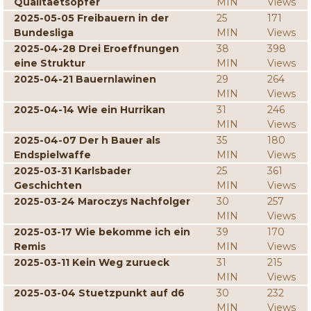
Qualitaetsopfer
MIN
Views
2025-05-05 Freibauern in der
25
171
Bundesliga
MIN
Views
2025-04-28 Drei Eroeffnungen
38
398
eine Struktur
MIN
Views
2025-04-21 Bauernlawinen
29
264
MIN
Views
2025-04-14 Wie ein Hurrikan
31
246
MIN
Views
2025-04-07 Der h Bauer als
35
180
Endspielwaffe
MIN
Views
2025-03-31 Karlsbader
25
361
Geschichten
MIN
Views
2025-03-24 Maroczys Nachfolger
30
257
MIN
Views
2025-03-17 Wie bekomme ich ein
39
170
Remis
MIN
Views
2025-03-11 Kein Weg zurueck
31
215
MIN
Views
2025-03-04 Stuetzpunkt auf d6
30
232
MIN
Views