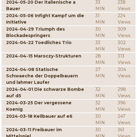
2024-05-20 Der italienische a
33
238
Bauer
MIN
Views
2024-05-06 Infight Kampf um die
31
224
Initiative
MIN
Views
2024-04-29 Triumph des
30
309
Blockadespringers
MIN
Views
2024-04-22 Toedliches Trio
33
302
MIN
Views
2024-04-15 Maroczy-Strukturen
28
313
MIN
Views
2024-04-08 Statische
27
204
Schwaeche der Doppelbauern
MIN
Views
und lahmer Laufer
2024-04-01 Die schwarze Bombe
32
298
auf d5
MIN
Views
2024-03-25 Der vergessene
32
396
Koenig
MIN
Views
2024-03-18 Keilbauer auf e6
30
247
MIN
Views
2024-03-11 Freibauer im
30
361
Mittelspiel
MIN
Views