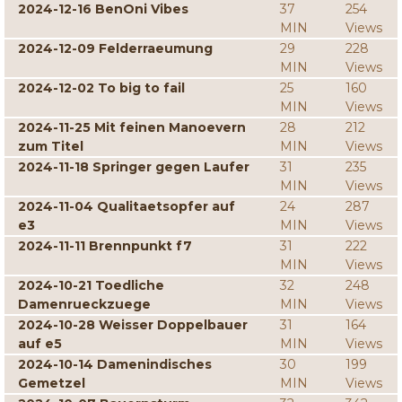
2024-12-16 BenOni Vibes
37
254
MIN
Views
2024-12-09 Felderraeumung
29
228
MIN
Views
2024-12-02 To big to fail
25
160
MIN
Views
2024-11-25 Mit feinen Manoevern
28
212
zum Titel
MIN
Views
2024-11-18 Springer gegen Laufer
31
235
MIN
Views
2024-11-04 Qualitaetsopfer auf
24
287
e3
MIN
Views
2024-11-11 Brennpunkt f7
31
222
MIN
Views
2024-10-21 Toedliche
32
248
Damenrueckzuege
MIN
Views
2024-10-28 Weisser Doppelbauer
31
164
auf e5
MIN
Views
2024-10-14 Damenindisches
30
199
Gemetzel
MIN
Views