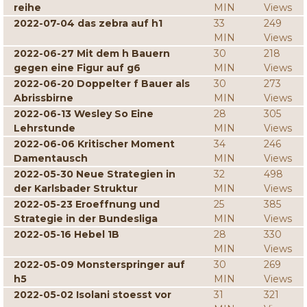
reihe
MIN
Views
2022-07-04 das zebra auf h1
33
249
MIN
Views
2022-06-27 Mit dem h Bauern
30
218
gegen eine Figur auf g6
MIN
Views
2022-06-20 Doppelter f Bauer als
30
273
Abrissbirne
MIN
Views
2022-06-13 Wesley So Eine
28
305
Lehrstunde
MIN
Views
2022-06-06 Kritischer Moment
34
246
Damentausch
MIN
Views
2022-05-30 Neue Strategien in
32
498
der Karlsbader Struktur
MIN
Views
2022-05-23 Eroeffnung und
25
385
Strategie in der Bundesliga
MIN
Views
2022-05-16 Hebel 1B
28
330
MIN
Views
2022-05-09 Monsterspringer auf
30
269
h5
MIN
Views
2022-05-02 Isolani stoesst vor
31
321