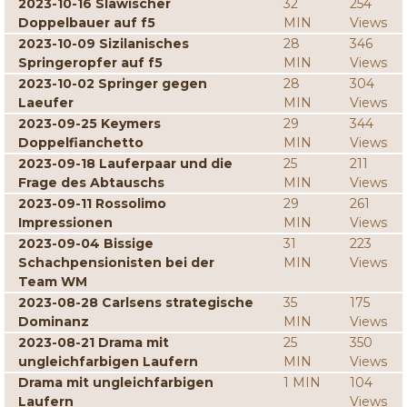
2023-10-16 Slawischer
32
254
Doppelbauer auf f5
MIN
Views
2023-10-09 Sizilanisches
28
346
Springeropfer auf f5
MIN
Views
2023-10-02 Springer gegen
28
304
Laeufer
MIN
Views
2023-09-25 Keymers
29
344
Doppelfianchetto
MIN
Views
2023-09-18 Lauferpaar und die
25
211
Frage des Abtauschs
MIN
Views
2023-09-11 Rossolimo
29
261
Impressionen
MIN
Views
2023-09-04 Bissige
31
223
Schachpensionisten bei der
MIN
Views
Team WM
2023-08-28 Carlsens strategische
35
175
Dominanz
MIN
Views
2023-08-21 Drama mit
25
350
ungleichfarbigen Laufern
MIN
Views
Drama mit ungleichfarbigen
1 MIN
104
Laufern
Views