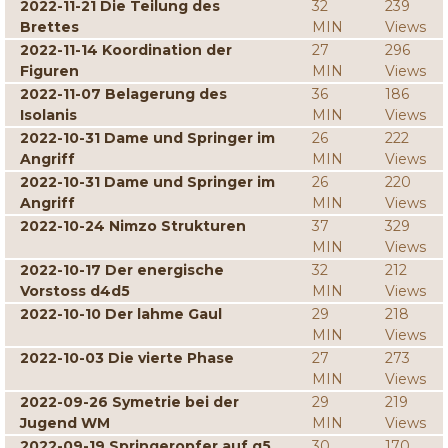
2022-11-21 Die Teilung des
32
239
Brettes
MIN
Views
2022-11-14 Koordination der
27
296
Figuren
MIN
Views
2022-11-07 Belagerung des
36
186
Isolanis
MIN
Views
2022-10-31 Dame und Springer im
26
222
Angriff
MIN
Views
2022-10-31 Dame und Springer im
26
220
Angriff
MIN
Views
2022-10-24 Nimzo Strukturen
37
329
MIN
Views
2022-10-17 Der energische
32
212
Vorstoss d4d5
MIN
Views
2022-10-10 Der lahme Gaul
29
218
MIN
Views
2022-10-03 Die vierte Phase
27
273
MIN
Views
2022-09-26 Symetrie bei der
29
219
Jugend WM
MIN
Views
2022-09-19 Springeropfer auf g5
30
170