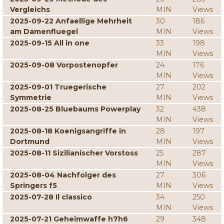
Vergleichs
MIN
Views
2025-09-22 Anfaellige Mehrheit
30
186
am Damenfluegel
MIN
Views
2025-09-15 All in one
33
198
MIN
Views
2025-09-08 Vorpostenopfer
24
176
MIN
Views
2025-09-01 Truegerische
27
202
Symmetrie
MIN
Views
2025-08-25 Bluebaums Powerplay
32
438
MIN
Views
2025-08-18 Koenigsangriffe in
28
197
Dortmund
MIN
Views
2025-08-11 Sizilianischer Vorstoss
25
287
MIN
Views
2025-08-04 Nachfolger des
27
306
Springers f5
MIN
Views
2025-07-28 Il classico
34
250
MIN
Views
2025-07-21 Geheimwaffe h7h6
29
348