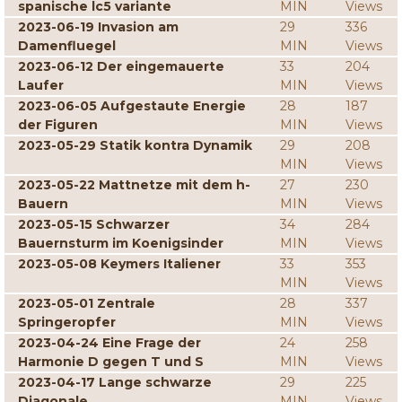
spanische lc5 variante
MIN
Views
2023-06-19 Invasion am
29
336
Damenfluegel
MIN
Views
2023-06-12 Der eingemauerte
33
204
Laufer
MIN
Views
2023-06-05 Aufgestaute Energie
28
187
der Figuren
MIN
Views
2023-05-29 Statik kontra Dynamik
29
208
MIN
Views
2023-05-22 Mattnetze mit dem h-
27
230
Bauern
MIN
Views
2023-05-15 Schwarzer
34
284
Bauernsturm im Koenigsinder
MIN
Views
2023-05-08 Keymers Italiener
33
353
MIN
Views
2023-05-01 Zentrale
28
337
Springeropfer
MIN
Views
2023-04-24 Eine Frage der
24
258
Harmonie D gegen T und S
MIN
Views
2023-04-17 Lange schwarze
29
225
Diagonale
MIN
Views