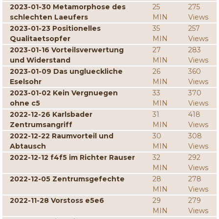
2023-01-30 Metamorphose des
25
275
schlechten Laeufers
MIN
Views
2023-01-23 Positionelles
35
257
Qualitaetsopfer
MIN
Views
2023-01-16 Vorteilsverwertung
27
283
und Widerstand
MIN
Views
2023-01-09 Das unglueckliche
26
360
Eselsohr
MIN
Views
2023-01-02 Kein Vergnuegen
33
370
ohne c5
MIN
Views
2022-12-26 Karlsbader
31
418
Zentrumsangriff
MIN
Views
2022-12-22 Raumvorteil und
30
308
Abtausch
MIN
Views
2022-12-12 f4f5 im Richter Rauser
32
292
MIN
Views
2022-12-05 Zentrumsgefechte
28
278
MIN
Views
2022-11-28 Vorstoss e5e6
29
279
MIN
Views