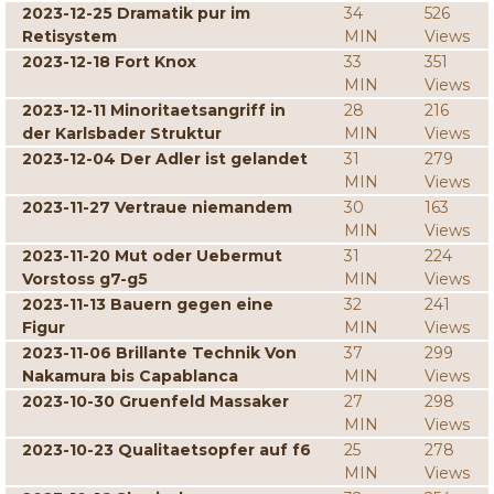
2023-12-25 Dramatik pur im
34
526
Retisystem
MIN
Views
2023-12-18 Fort Knox
33
351
MIN
Views
2023-12-11 Minoritaetsangriff in
28
216
der Karlsbader Struktur
MIN
Views
2023-12-04 Der Adler ist gelandet
31
279
MIN
Views
2023-11-27 Vertraue niemandem
30
163
MIN
Views
2023-11-20 Mut oder Uebermut
31
224
Vorstoss g7-g5
MIN
Views
2023-11-13 Bauern gegen eine
32
241
Figur
MIN
Views
2023-11-06 Brillante Technik Von
37
299
Nakamura bis Capablanca
MIN
Views
2023-10-30 Gruenfeld Massaker
27
298
MIN
Views
2023-10-23 Qualitaetsopfer auf f6
25
278
MIN
Views