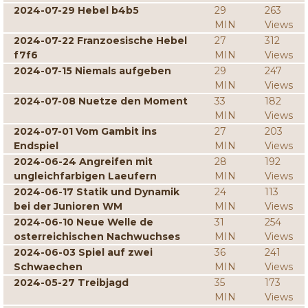
2024-07-29 Hebel b4b5
29
263
MIN
Views
2024-07-22 Franzoesische Hebel
27
312
f7f6
MIN
Views
2024-07-15 Niemals aufgeben
29
247
MIN
Views
2024-07-08 Nuetze den Moment
33
182
MIN
Views
2024-07-01 Vom Gambit ins
27
203
Endspiel
MIN
Views
2024-06-24 Angreifen mit
28
192
ungleichfarbigen Laeufern
MIN
Views
2024-06-17 Statik und Dynamik
24
113
bei der Junioren WM
MIN
Views
2024-06-10 Neue Welle de
31
254
osterreichischen Nachwuchses
MIN
Views
2024-06-03 Spiel auf zwei
36
241
Schwaechen
MIN
Views
2024-05-27 Treibjagd
35
173
MIN
Views