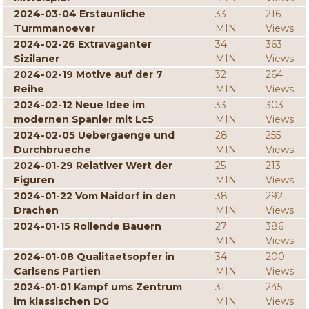
2024-03-04 Erstaunliche
33
216
Turmmanoever
MIN
Views
2024-02-26 Extravaganter
34
363
Sizilaner
MIN
Views
2024-02-19 Motive auf der 7
32
264
Reihe
MIN
Views
2024-02-12 Neue Idee im
33
303
modernen Spanier mit Lc5
MIN
Views
2024-02-05 Uebergaenge und
28
255
Durchbrueche
MIN
Views
2024-01-29 Relativer Wert der
25
213
Figuren
MIN
Views
2024-01-22 Vom Naidorf in den
38
292
Drachen
MIN
Views
2024-01-15 Rollende Bauern
27
386
MIN
Views
2024-01-08 Qualitaetsopfer in
34
200
Carlsens Partien
MIN
Views
2024-01-01 Kampf ums Zentrum
31
245
im klassischen DG
MIN
Views