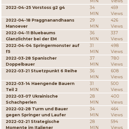
MIN
Views
2022-04-25 Vorstoss g2 g4
34
459
MIN
Views
2022-04-18 Praggnanandhaans
29
426
Manoever
MIN
Views
2022-04-11 Bluebaums
36
337
Glanzlichter bei der EM
MIN
Views
2022-04-04 Springermonster auf
31
498
f5
MIN
Views
2022-03-28 Spanischer
37
780
Doppelbauer
MIN
Views
2022-03-21 Stuetzpunkt 6 Reihe
36
608
MIN
Views
2022-03-14 Haengende Bauern
31
500
Teil 2
MIN
Views
2022-03-07 Ukrainische
28
400
Schachperlen
MIN
Views
2022-02-28 Turm und Bauer
34
464
gegen Springer und Laufer
MIN
Views
2022-02-21 Strategische
28
594
Momente im Italiener
MIN
Views