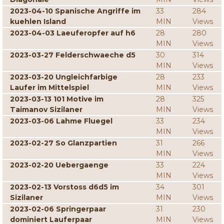
2023-04-10 Spanische Angriffe im
33
284
kuehlen Island
MIN
Views
2023-04-03 Laeuferopfer auf h6
28
280
MIN
Views
2023-03-27 Felderschwaeche d5
30
314
MIN
Views
2023-03-20 Ungleichfarbige
28
233
Laufer im Mittelspiel
MIN
Views
2023-03-13 101 Motive im
28
325
Taimanov Sizilaner
MIN
Views
2023-03-06 Lahme Fluegel
33
234
MIN
Views
2023-02-27 So Glanzpartien
31
266
MIN
Views
2023-02-20 Uebergaenge
33
224
MIN
Views
2023-02-13 Vorstoss d6d5 im
34
301
Sizilaner
MIN
Views
2023-02-06 Springerpaar
31
230
dominiert Lauferpaar
MIN
Views