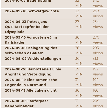
2024-10-07 Bauernsturm
32
342
MIN
Views
2024-09-30 Schwergewichte
32
238
MIN
Views
2024-09-23 Petrosjans
27
234
Qualitaetsopfer bei der
MIN
Views
Olympiade
2024-09-16 Vorposten e5 im
30
270
Karlsbader
MIN
Views
2024-09-09 Belagerung des
28
293
schwachen c Bauern
MIN
Views
2024-09-02 Widderstellungen
30
313
MIN
Views
2024-08-26 Halboffene f Linie
29
192
Angriff und Verteidigung
MIN
Views
2024-08-19 Eine armenische
31
199
Legende in Dortmund
MIN
Views
2024-08-12 Alle Luken dicht
30
160
MIN
Views
2024-08-05 Lauferpaar
31
209
nebeneinander
MIN
Views