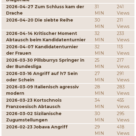
2026-04-27 Zum Schluss kam der
31
241
Drache
MIN
Views
2026-04-20 Die siebte Reihe
30
211
MIN
Views
2026-04-14 Kritischer Moment
32
233
Abtausch beim Kandidatenturnier
MIN
Views
2026-04-07 Kandidatenturnier
32
113
der Frauen
MIN
Views
2026-03-30 Pillsburrys Springer in
25
217
der Bundesliga
MIN
Views
2026-03-16 Angriff auf h7 Sein
27
291
oder Schein
MIN
Views
2026-03-09 Italienisch agressiv
28
283
modern
MIN
Views
2026-03-23 Kortschnois
34
455
Franzoesisch Abtausch
MIN
Views
2026-03-02 Sizilanische
30
295
Zugumstellungen
MIN
Views
2026-02-23 Jobava Angriff
29
418
MIN
Views