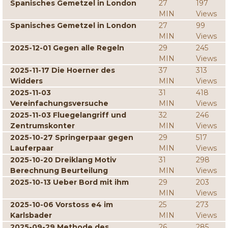
Spanisches Gemetzel in London
27
197
MIN
Views
Spanisches Gemetzel in London
27
99
MIN
Views
2025-12-01 Gegen alle Regeln
29
245
MIN
Views
2025-11-17 Die Hoerner des
37
313
Widders
MIN
Views
2025-11-03
31
418
Vereinfachungsversuche
MIN
Views
2025-11-03 Fluegelangriff und
32
246
Zentrumskonter
MIN
Views
2025-10-27 Springerpaar gegen
29
517
Lauferpaar
MIN
Views
2025-10-20 Dreiklang Motiv
31
298
Berechnung Beurteilung
MIN
Views
2025-10-13 Ueber Bord mit ihm
29
203
MIN
Views
2025-10-06 Vorstoss e4 im
25
273
Karlsbader
MIN
Views
2025-09-29 Methode des
26
285