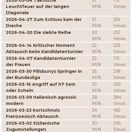
2026-05-04 Taktische
31
113
Leuchtfeuer auf der langen
MIN
Views
Diagonale
2026-04-27 Zum Schluss kam der
31
254
Drache
MIN
Views
2026-04-20 Die siebte Reihe
30
212
MIN
Views
2026-04-14 Kritischer Moment
32
233
Abtausch beim Kandidatenturnier
MIN
Views
2026-04-07 Kandidatenturnier
32
113
der Frauen
MIN
Views
2026-03-30 Pillsburrys Springer in
25
218
der Bundesliga
MIN
Views
2026-03-16 Angriff auf h7 Sein
27
292
oder Schein
MIN
Views
2026-03-09 Italienisch agressiv
28
284
modern
MIN
Views
2026-03-23 Kortschnois
34
455
Franzoesisch Abtausch
MIN
Views
2026-03-02 Sizilanische
30
295
Zugumstellungen
MIN
Views