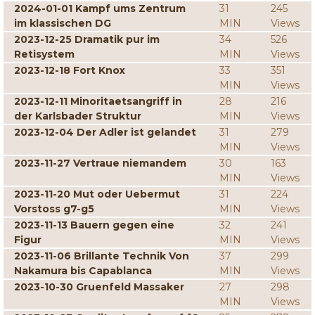
2024-01-01 Kampf ums Zentrum
31
245
im klassischen DG
MIN
Views
2023-12-25 Dramatik pur im
34
526
Retisystem
MIN
Views
2023-12-18 Fort Knox
33
351
MIN
Views
2023-12-11 Minoritaetsangriff in
28
216
der Karlsbader Struktur
MIN
Views
2023-12-04 Der Adler ist gelandet
31
279
MIN
Views
2023-11-27 Vertraue niemandem
30
163
MIN
Views
2023-11-20 Mut oder Uebermut
31
224
Vorstoss g7-g5
MIN
Views
2023-11-13 Bauern gegen eine
32
241
Figur
MIN
Views
2023-11-06 Brillante Technik Von
37
299
Nakamura bis Capablanca
MIN
Views
2023-10-30 Gruenfeld Massaker
27
298
MIN
Views