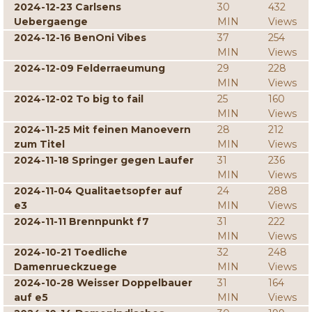
2024-12-23 Carlsens
30
432
Uebergaenge
MIN
Views
2024-12-16 BenOni Vibes
37
254
MIN
Views
2024-12-09 Felderraeumung
29
228
MIN
Views
2024-12-02 To big to fail
25
160
MIN
Views
2024-11-25 Mit feinen Manoevern
28
212
zum Titel
MIN
Views
2024-11-18 Springer gegen Laufer
31
236
MIN
Views
2024-11-04 Qualitaetsopfer auf
24
288
e3
MIN
Views
2024-11-11 Brennpunkt f7
31
222
MIN
Views
2024-10-21 Toedliche
32
248
Damenrueckzuege
MIN
Views
2024-10-28 Weisser Doppelbauer
31
164
auf e5
MIN
Views