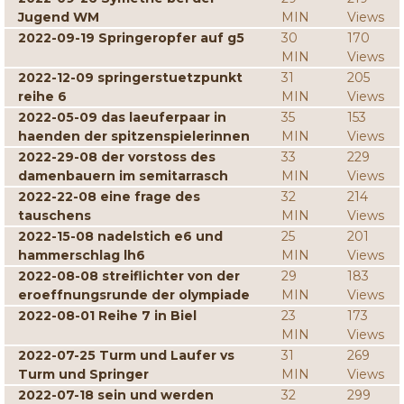
Jugend WM
MIN
Views
2022-09-19 Springeropfer auf g5
30
170
MIN
Views
2022-12-09 springerstuetzpunkt
31
205
reihe 6
MIN
Views
2022-05-09 das laeuferpaar in
35
153
haenden der spitzenspielerinnen
MIN
Views
2022-29-08 der vorstoss des
33
229
damenbauern im semitarrasch
MIN
Views
2022-22-08 eine frage des
32
214
tauschens
MIN
Views
2022-15-08 nadelstich e6 und
25
201
hammerschlag lh6
MIN
Views
2022-08-08 streiflichter von der
29
183
eroeffnungsrunde der olympiade
MIN
Views
2022-08-01 Reihe 7 in Biel
23
173
MIN
Views
2022-07-25 Turm und Laufer vs
31
269
Turm und Springer
MIN
Views
2022-07-18 sein und werden
32
299