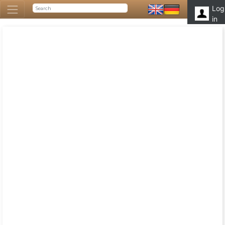
Log
in