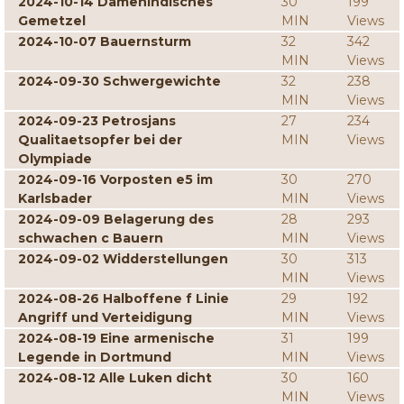
2024-10-14 Damenindisches
30
199
Gemetzel
MIN
Views
2024-10-07 Bauernsturm
32
342
MIN
Views
2024-09-30 Schwergewichte
32
238
MIN
Views
2024-09-23 Petrosjans
27
234
Qualitaetsopfer bei der
MIN
Views
Olympiade
2024-09-16 Vorposten e5 im
30
270
Karlsbader
MIN
Views
2024-09-09 Belagerung des
28
293
schwachen c Bauern
MIN
Views
2024-09-02 Widderstellungen
30
313
MIN
Views
2024-08-26 Halboffene f Linie
29
192
Angriff und Verteidigung
MIN
Views
2024-08-19 Eine armenische
31
199
Legende in Dortmund
MIN
Views
2024-08-12 Alle Luken dicht
30
160
MIN
Views