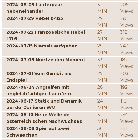
2024-08-05 Lauferpaar
31
209
nebeneinander
MIN
Views
2024-07-29 Hebel b4b5
29
265
MIN
Views
2024-07-22 Franzoesische Hebel
27
312
f7f6
MIN
Views
2024-07-15 Niemals aufgeben
29
247
MIN
Views
2024-07-08 Nuetze den Moment
33
182
MIN
Views
2024-07-01 Vom Gambit ins
27
203
Endspiel
MIN
Views
2024-06-24 Angreifen mit
28
192
ungleichfarbigen Laeufern
MIN
Views
2024-06-17 Statik und Dynamik
24
113
bei der Junioren WM
MIN
Views
2024-06-10 Neue Welle de
31
254
osterreichischen Nachwuchses
MIN
Views
2024-06-03 Spiel auf zwei
36
241
Schwaechen
MIN
Views