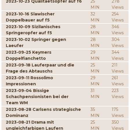
2023-10-23 Qualitaetsopfer auf f6
25
278
MIN
Views
2023-10-16 Slawischer
32
254
Doppelbauer auf f5
MIN
Views
2023-10-09 Sizilanisches
28
346
Springeropfer auf f5
MIN
Views
2023-10-02 Springer gegen
28
304
Laeufer
MIN
Views
2023-09-25 Keymers
29
344
Doppelfianchetto
MIN
Views
2023-09-18 Lauferpaar und die
25
211
Frage des Abtauschs
MIN
Views
2023-09-11 Rossolimo
29
261
Impressionen
MIN
Views
2023-09-04 Bissige
31
223
Schachpensionisten bei der
MIN
Views
Team WM
2023-08-28 Carlsens strategische
35
175
Dominanz
MIN
Views
2023-08-21 Drama mit
25
350
ungleichfarbigen Laufern
MIN
Views