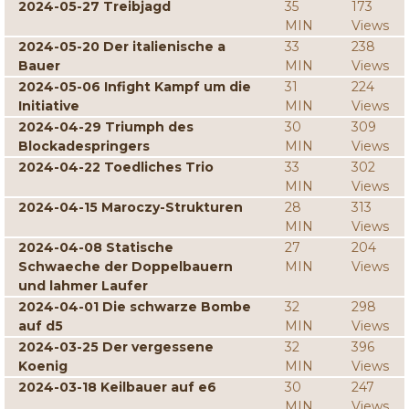
2024-05-27 Treibjagd
35
173
MIN
Views
2024-05-20 Der italienische a
33
238
Bauer
MIN
Views
2024-05-06 Infight Kampf um die
31
224
Initiative
MIN
Views
2024-04-29 Triumph des
30
309
Blockadespringers
MIN
Views
2024-04-22 Toedliches Trio
33
302
MIN
Views
2024-04-15 Maroczy-Strukturen
28
313
MIN
Views
2024-04-08 Statische
27
204
Schwaeche der Doppelbauern
MIN
Views
und lahmer Laufer
2024-04-01 Die schwarze Bombe
32
298
auf d5
MIN
Views
2024-03-25 Der vergessene
32
396
Koenig
MIN
Views
2024-03-18 Keilbauer auf e6
30
247
MIN
Views