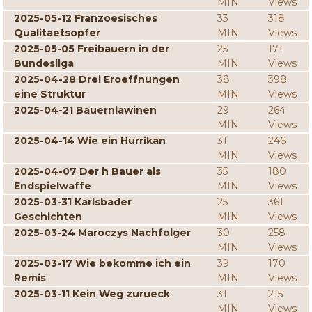
MIN
Views
2025-05-12 Franzoesisches
33
318
Qualitaetsopfer
MIN
Views
2025-05-05 Freibauern in der
25
171
Bundesliga
MIN
Views
2025-04-28 Drei Eroeffnungen
38
398
eine Struktur
MIN
Views
2025-04-21 Bauernlawinen
29
264
MIN
Views
2025-04-14 Wie ein Hurrikan
31
246
MIN
Views
2025-04-07 Der h Bauer als
35
180
Endspielwaffe
MIN
Views
2025-03-31 Karlsbader
25
361
Geschichten
MIN
Views
2025-03-24 Maroczys Nachfolger
30
258
MIN
Views
2025-03-17 Wie bekomme ich ein
39
170
Remis
MIN
Views
2025-03-11 Kein Weg zurueck
31
215
MIN
Views