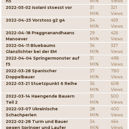
h5
MIN
Views
2022-05-02 Isolani stoesst vor
31
321
MIN
Views
2022-04-25 Vorstoss g2 g4
34
459
MIN
Views
2022-04-18 Praggnanandhaans
29
426
Manoever
MIN
Views
2022-04-11 Bluebaums
36
337
Glanzlichter bei der EM
MIN
Views
2022-04-04 Springermonster auf
31
498
f5
MIN
Views
2022-03-28 Spanischer
37
780
Doppelbauer
MIN
Views
2022-03-21 Stuetzpunkt 6 Reihe
36
608
MIN
Views
2022-03-14 Haengende Bauern
31
500
Teil 2
MIN
Views
2022-03-07 Ukrainische
28
400
Schachperlen
MIN
Views
2022-02-28 Turm und Bauer
34
464
gegen Springer und Laufer
MIN
Views