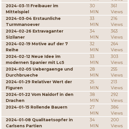
2024-03-11 Freibauer im
30
361
Mittelspiel
MIN
Views
2024-03-04 Erstaunliche
33
216
Turmmanoever
MIN
Views
2024-02-26 Extravaganter
34
363
Sizilaner
MIN
Views
2024-02-19 Motive auf der 7
32
264
Reihe
MIN
Views
2024-02-12 Neue Idee im
33
303
modernen Spanier mit Lc5
MIN
Views
2024-02-05 Uebergaenge und
28
255
Durchbrueche
MIN
Views
2024-01-29 Relativer Wert der
25
213
Figuren
MIN
Views
2024-01-22 Vom Naidorf in den
38
292
Drachen
MIN
Views
2024-01-15 Rollende Bauern
27
386
MIN
Views
2024-01-08 Qualitaetsopfer in
34
200
Carlsens Partien
MIN
Views