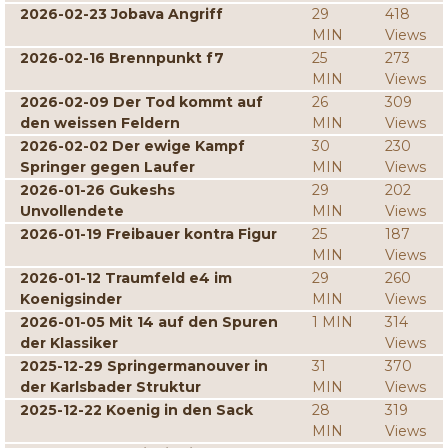
2026-02-23 Jobava Angriff
29
418
MIN
Views
2026-02-16 Brennpunkt f7
25
273
MIN
Views
2026-02-09 Der Tod kommt auf
26
309
den weissen Feldern
MIN
Views
2026-02-02 Der ewige Kampf
30
230
Springer gegen Laufer
MIN
Views
2026-01-26 Gukeshs
29
202
Unvollendete
MIN
Views
2026-01-19 Freibauer kontra Figur
25
187
MIN
Views
2026-01-12 Traumfeld e4 im
29
260
Koenigsinder
MIN
Views
2026-01-05 Mit 14 auf den Spuren
1 MIN
314
der Klassiker
Views
2025-12-29 Springermanouver in
31
370
der Karlsbader Struktur
MIN
Views
2025-12-22 Koenig in den Sack
28
319
MIN
Views