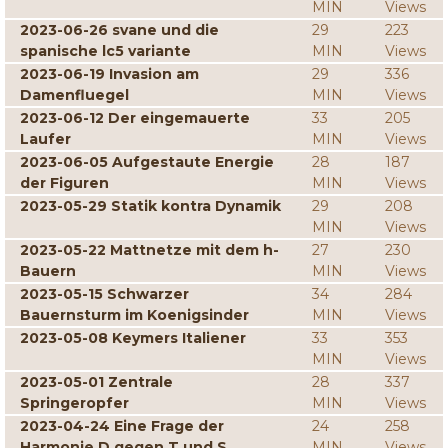
MIN
Views
2023-06-26 svane und die
29
223
spanische lc5 variante
MIN
Views
2023-06-19 Invasion am
29
336
Damenfluegel
MIN
Views
2023-06-12 Der eingemauerte
33
205
Laufer
MIN
Views
2023-06-05 Aufgestaute Energie
28
187
der Figuren
MIN
Views
2023-05-29 Statik kontra Dynamik
29
208
MIN
Views
2023-05-22 Mattnetze mit dem h-
27
230
Bauern
MIN
Views
2023-05-15 Schwarzer
34
284
Bauernsturm im Koenigsinder
MIN
Views
2023-05-08 Keymers Italiener
33
353
MIN
Views
2023-05-01 Zentrale
28
337
Springeropfer
MIN
Views
2023-04-24 Eine Frage der
24
258
Harmonie D gegen T und S
MIN
Views