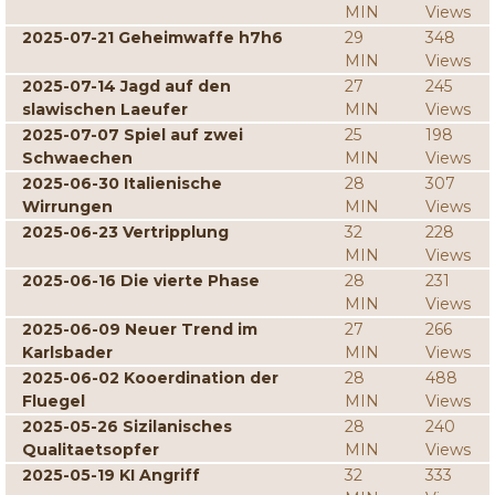
MIN
Views
2025-07-21 Geheimwaffe h7h6
29
348
MIN
Views
2025-07-14 Jagd auf den
27
245
slawischen Laeufer
MIN
Views
2025-07-07 Spiel auf zwei
25
198
Schwaechen
MIN
Views
2025-06-30 Italienische
28
307
Wirrungen
MIN
Views
2025-06-23 Vertripplung
32
228
MIN
Views
2025-06-16 Die vierte Phase
28
231
MIN
Views
2025-06-09 Neuer Trend im
27
266
Karlsbader
MIN
Views
2025-06-02 Kooerdination der
28
488
Fluegel
MIN
Views
2025-05-26 Sizilanisches
28
240
Qualitaetsopfer
MIN
Views
2025-05-19 KI Angriff
32
333