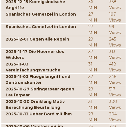
2025-12-15 Koenigsindische
36
368
Angriffe
MIN
Views
Spanisches Gemetzel in London
27
197
MIN
Views
Spanisches Gemetzel in London
27
99
MIN
Views
2025-12-01 Gegen alle Regeln
29
245
MIN
Views
2025-11-17 Die Hoerner des
37
313
Widders
MIN
Views
2025-11-03
31
418
Vereinfachungsversuche
MIN
Views
2025-11-03 Fluegelangriff und
32
246
Zentrumskonter
MIN
Views
2025-10-27 Springerpaar gegen
29
517
Lauferpaar
MIN
Views
2025-10-20 Dreiklang Motiv
31
300
Berechnung Beurteilung
MIN
Views
2025-10-13 Ueber Bord mit ihm
29
204
MIN
Views
2025-10-06 Vorstoss e4 im
25
273