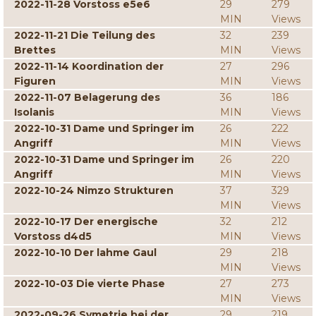
2022-11-28 Vorstoss e5e6
29
279
MIN
Views
2022-11-21 Die Teilung des
32
239
Brettes
MIN
Views
2022-11-14 Koordination der
27
296
Figuren
MIN
Views
2022-11-07 Belagerung des
36
186
Isolanis
MIN
Views
2022-10-31 Dame und Springer im
26
222
Angriff
MIN
Views
2022-10-31 Dame und Springer im
26
220
Angriff
MIN
Views
2022-10-24 Nimzo Strukturen
37
329
MIN
Views
2022-10-17 Der energische
32
212
Vorstoss d4d5
MIN
Views
2022-10-10 Der lahme Gaul
29
218
MIN
Views
2022-10-03 Die vierte Phase
27
273
MIN
Views
2022-09-26 Symetrie bei der
29
219