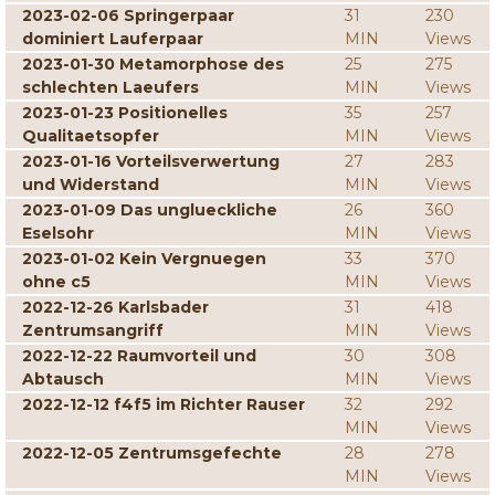
2023-02-06 Springerpaar
31
230
dominiert Lauferpaar
MIN
Views
2023-01-30 Metamorphose des
25
275
schlechten Laeufers
MIN
Views
2023-01-23 Positionelles
35
257
Qualitaetsopfer
MIN
Views
2023-01-16 Vorteilsverwertung
27
283
und Widerstand
MIN
Views
2023-01-09 Das unglueckliche
26
360
Eselsohr
MIN
Views
2023-01-02 Kein Vergnuegen
33
370
ohne c5
MIN
Views
2022-12-26 Karlsbader
31
418
Zentrumsangriff
MIN
Views
2022-12-22 Raumvorteil und
30
308
Abtausch
MIN
Views
2022-12-12 f4f5 im Richter Rauser
32
292
MIN
Views
2022-12-05 Zentrumsgefechte
28
278
MIN
Views