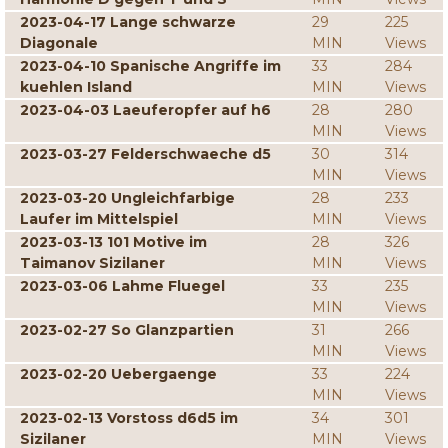
2023-04-17 Lange schwarze
29
225
Diagonale
MIN
Views
2023-04-10 Spanische Angriffe im
33
284
kuehlen Island
MIN
Views
2023-04-03 Laeuferopfer auf h6
28
280
MIN
Views
2023-03-27 Felderschwaeche d5
30
314
MIN
Views
2023-03-20 Ungleichfarbige
28
233
Laufer im Mittelspiel
MIN
Views
2023-03-13 101 Motive im
28
326
Taimanov Sizilaner
MIN
Views
2023-03-06 Lahme Fluegel
33
235
MIN
Views
2023-02-27 So Glanzpartien
31
266
MIN
Views
2023-02-20 Uebergaenge
33
224
MIN
Views
2023-02-13 Vorstoss d6d5 im
34
301
Sizilaner
MIN
Views