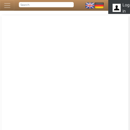
Log
in