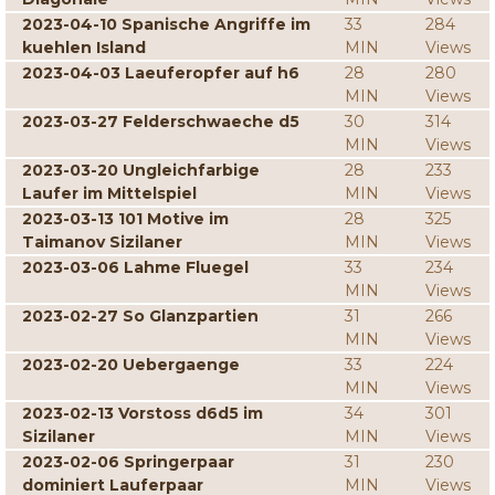
2023-04-10 Spanische Angriffe im
33
284
kuehlen Island
MIN
Views
2023-04-03 Laeuferopfer auf h6
28
280
MIN
Views
2023-03-27 Felderschwaeche d5
30
314
MIN
Views
2023-03-20 Ungleichfarbige
28
233
Laufer im Mittelspiel
MIN
Views
2023-03-13 101 Motive im
28
325
Taimanov Sizilaner
MIN
Views
2023-03-06 Lahme Fluegel
33
234
MIN
Views
2023-02-27 So Glanzpartien
31
266
MIN
Views
2023-02-20 Uebergaenge
33
224
MIN
Views
2023-02-13 Vorstoss d6d5 im
34
301
Sizilaner
MIN
Views
2023-02-06 Springerpaar
31
230
dominiert Lauferpaar
MIN
Views