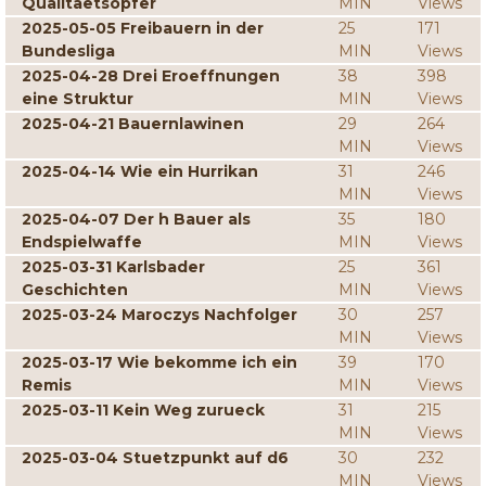
Qualitaetsopfer
MIN
Views
2025-05-05 Freibauern in der
25
171
Bundesliga
MIN
Views
2025-04-28 Drei Eroeffnungen
38
398
eine Struktur
MIN
Views
2025-04-21 Bauernlawinen
29
264
MIN
Views
2025-04-14 Wie ein Hurrikan
31
246
MIN
Views
2025-04-07 Der h Bauer als
35
180
Endspielwaffe
MIN
Views
2025-03-31 Karlsbader
25
361
Geschichten
MIN
Views
2025-03-24 Maroczys Nachfolger
30
257
MIN
Views
2025-03-17 Wie bekomme ich ein
39
170
Remis
MIN
Views
2025-03-11 Kein Weg zurueck
31
215
MIN
Views
2025-03-04 Stuetzpunkt auf d6
30
232
MIN
Views