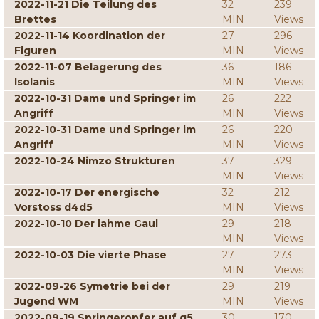
2022-11-21 Die Teilung des
32
239
Brettes
MIN
Views
2022-11-14 Koordination der
27
296
Figuren
MIN
Views
2022-11-07 Belagerung des
36
186
Isolanis
MIN
Views
2022-10-31 Dame und Springer im
26
222
Angriff
MIN
Views
2022-10-31 Dame und Springer im
26
220
Angriff
MIN
Views
2022-10-24 Nimzo Strukturen
37
329
MIN
Views
2022-10-17 Der energische
32
212
Vorstoss d4d5
MIN
Views
2022-10-10 Der lahme Gaul
29
218
MIN
Views
2022-10-03 Die vierte Phase
27
273
MIN
Views
2022-09-26 Symetrie bei der
29
219
Jugend WM
MIN
Views
2022-09-19 Springeropfer auf g5
30
170