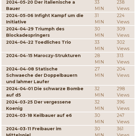
2024-05-20 Der italienische a
33
238
Bauer
MIN
Views
2024-05-06 Infight Kampf um die
31
224
Initiative
MIN
Views
2024-04-29 Triumph des
30
309
Blockadespringers
MIN
Views
2024-04-22 Toedliches Trio
33
302
MIN
Views
2024-04-15 Maroczy-Strukturen
28
313
MIN
Views
2024-04-08 Statische
27
204
Schwaeche der Doppelbauern
MIN
Views
und lahmer Laufer
2024-04-01 Die schwarze Bombe
32
298
auf d5
MIN
Views
2024-03-25 Der vergessene
32
396
Koenig
MIN
Views
2024-03-18 Keilbauer auf e6
30
247
MIN
Views
2024-03-11 Freibauer im
30
361
Mittelspiel
MIN
Views