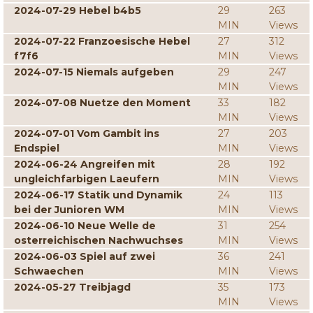
2024-07-29 Hebel b4b5
29
263
MIN
Views
2024-07-22 Franzoesische Hebel
27
312
f7f6
MIN
Views
2024-07-15 Niemals aufgeben
29
247
MIN
Views
2024-07-08 Nuetze den Moment
33
182
MIN
Views
2024-07-01 Vom Gambit ins
27
203
Endspiel
MIN
Views
2024-06-24 Angreifen mit
28
192
ungleichfarbigen Laeufern
MIN
Views
2024-06-17 Statik und Dynamik
24
113
bei der Junioren WM
MIN
Views
2024-06-10 Neue Welle de
31
254
osterreichischen Nachwuchses
MIN
Views
2024-06-03 Spiel auf zwei
36
241
Schwaechen
MIN
Views
2024-05-27 Treibjagd
35
173
MIN
Views