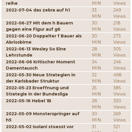
reihe
MIN
Views
2022-07-04 das zebra auf h1
33
249
MIN
Views
2022-06-27 Mit dem h Bauern
30
218
gegen eine Figur auf g6
MIN
Views
2022-06-20 Doppelter f Bauer als
30
273
Abrissbirne
MIN
Views
2022-06-13 Wesley So Eine
28
305
Lehrstunde
MIN
Views
2022-06-06 Kritischer Moment
34
246
Damentausch
MIN
Views
2022-05-30 Neue Strategien in
32
498
der Karlsbader Struktur
MIN
Views
2022-05-23 Eroeffnung und
25
385
Strategie in der Bundesliga
MIN
Views
2022-05-16 Hebel 1B
28
330
MIN
Views
2022-05-09 Monsterspringer auf
30
269
h5
MIN
Views
2022-05-02 Isolani stoesst vor
31
321