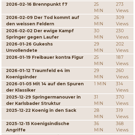
2026-02-16 Brennpunkt f7
25
273
MIN
Views
2026-02-09 Der Tod kommt auf
26
309
den weissen Feldern
MIN
Views
2026-02-02 Der ewige Kampf
30
230
Springer gegen Laufer
MIN
Views
2026-01-26 Gukeshs
29
202
Unvollendete
MIN
Views
2026-01-19 Freibauer kontra Figur
25
187
MIN
Views
2026-01-12 Traumfeld e4 im
29
260
Koenigsinder
MIN
Views
2026-01-05 Mit 14 auf den Spuren
1 MIN
314
der Klassiker
Views
2025-12-29 Springermanouver in
31
370
der Karlsbader Struktur
MIN
Views
2025-12-22 Koenig in den Sack
28
319
MIN
Views
2025-12-15 Koenigsindische
36
368
Angriffe
MIN
Views