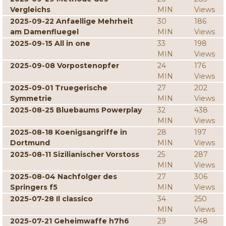
Vergleichs
MIN
Views
2025-09-22 Anfaellige Mehrheit
30
186
am Damenfluegel
MIN
Views
2025-09-15 All in one
33
198
MIN
Views
2025-09-08 Vorpostenopfer
24
176
MIN
Views
2025-09-01 Truegerische
27
202
Symmetrie
MIN
Views
2025-08-25 Bluebaums Powerplay
32
438
MIN
Views
2025-08-18 Koenigsangriffe in
28
197
Dortmund
MIN
Views
2025-08-11 Sizilianischer Vorstoss
25
287
MIN
Views
2025-08-04 Nachfolger des
27
306
Springers f5
MIN
Views
2025-07-28 Il classico
34
250
MIN
Views
2025-07-21 Geheimwaffe h7h6
29
348