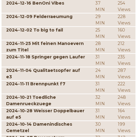
2024-12-16 BenOni Vibes
37
254
MIN
Views
2024-12-09 Felderraeumung
29
228
MIN
Views
2024-12-02 To big to fail
25
160
MIN
Views
2024-11-25 Mit feinen Manoevern
28
212
zum Titel
MIN
Views
2024-11-18 Springer gegen Laufer
31
235
MIN
Views
2024-11-04 Qualitaetsopfer auf
24
287
e3
MIN
Views
2024-11-11 Brennpunkt f7
31
222
MIN
Views
2024-10-21 Toedliche
32
248
Damenrueckzuege
MIN
Views
2024-10-28 Weisser Doppelbauer
31
164
auf e5
MIN
Views
2024-10-14 Damenindisches
30
199
Gemetzel
MIN
Views