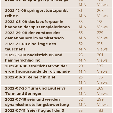
MIN
Views
2022-12-09 springerstuetzpunkt
31
205
reihe 6
MIN
Views
2022-05-09 das laeuferpaar in
35
153
haenden der spitzenspielerinnen
MIN
Views
2022-29-08 der vorstoss des
33
229
damenbauern im semitarrasch
MIN
Views
2022-22-08 eine frage des
32
213
tauschens
MIN
Views
2022-15-08 nadelstich e6 und
25
201
hammerschlag lh6
MIN
Views
2022-08-08 streiflichter von der
29
183
eroeffnungsrunde der olympiade
MIN
Views
2022-08-01 Reihe 7 in Biel
23
173
MIN
Views
2022-07-25 Turm und Laufer vs
31
269
Turm und Springer
MIN
Views
2022-07-18 sein und werden
32
299
dynamische stellungsbewertung
MIN
Views
2022-07-11 freier flug auf der 3
35
183