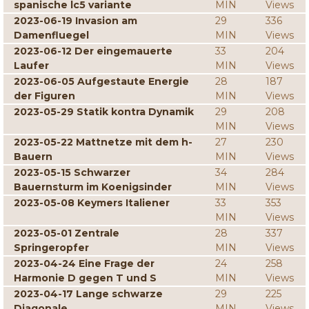
spanische lc5 variante
MIN
Views
2023-06-19 Invasion am
29
336
Damenfluegel
MIN
Views
2023-06-12 Der eingemauerte
33
204
Laufer
MIN
Views
2023-06-05 Aufgestaute Energie
28
187
der Figuren
MIN
Views
2023-05-29 Statik kontra Dynamik
29
208
MIN
Views
2023-05-22 Mattnetze mit dem h-
27
230
Bauern
MIN
Views
2023-05-15 Schwarzer
34
284
Bauernsturm im Koenigsinder
MIN
Views
2023-05-08 Keymers Italiener
33
353
MIN
Views
2023-05-01 Zentrale
28
337
Springeropfer
MIN
Views
2023-04-24 Eine Frage der
24
258
Harmonie D gegen T und S
MIN
Views
2023-04-17 Lange schwarze
29
225
Diagonale
MIN
Views