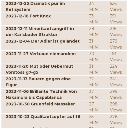
2023-12-25 Dramatik pur im
34
526
Retisystem
MIN
Views
2023-12-18 Fort Knox
33
351
MIN
Views
2023-12-11 Minoritaetsangriff in
28
216
der Karlsbader Struktur
MIN
Views
2023-12-04 Der Adler ist gelandet
31
279
MIN
Views
2023-11-27 Vertraue niemandem
30
163
MIN
Views
2023-11-20 Mut oder Uebermut
31
224
Vorstoss g7-g5
MIN
Views
2023-11-13 Bauern gegen eine
32
241
Figur
MIN
Views
2023-11-06 Brillante Technik Von
37
299
Nakamura bis Capablanca
MIN
Views
2023-10-30 Gruenfeld Massaker
27
298
MIN
Views
2023-10-23 Qualitaetsopfer auf f6
25
278
MIN
Views