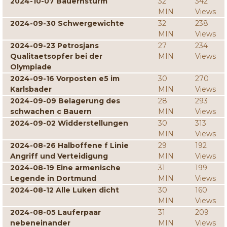
2024-10-07 Bauernsturm
32
342
MIN
Views
2024-09-30 Schwergewichte
32
238
MIN
Views
2024-09-23 Petrosjans
27
234
Qualitaetsopfer bei der
MIN
Views
Olympiade
2024-09-16 Vorposten e5 im
30
270
Karlsbader
MIN
Views
2024-09-09 Belagerung des
28
293
schwachen c Bauern
MIN
Views
2024-09-02 Widderstellungen
30
313
MIN
Views
2024-08-26 Halboffene f Linie
29
192
Angriff und Verteidigung
MIN
Views
2024-08-19 Eine armenische
31
199
Legende in Dortmund
MIN
Views
2024-08-12 Alle Luken dicht
30
160
MIN
Views
2024-08-05 Lauferpaar
31
209
nebeneinander
MIN
Views