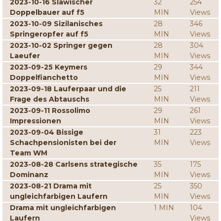
2023-10-16 Slawischer
32
254
Doppelbauer auf f5
MIN
Views
2023-10-09 Sizilanisches
28
346
Springeropfer auf f5
MIN
Views
2023-10-02 Springer gegen
28
304
Laeufer
MIN
Views
2023-09-25 Keymers
29
344
Doppelfianchetto
MIN
Views
2023-09-18 Lauferpaar und die
25
211
Frage des Abtauschs
MIN
Views
2023-09-11 Rossolimo
29
261
Impressionen
MIN
Views
2023-09-04 Bissige
31
223
Schachpensionisten bei der
MIN
Views
Team WM
2023-08-28 Carlsens strategische
35
175
Dominanz
MIN
Views
2023-08-21 Drama mit
25
350
ungleichfarbigen Laufern
MIN
Views
Drama mit ungleichfarbigen
1 MIN
104
Laufern
Views