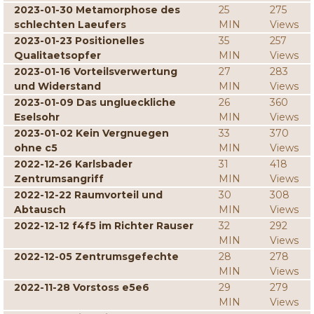
2023-01-30 Metamorphose des
25
275
schlechten Laeufers
MIN
Views
2023-01-23 Positionelles
35
257
Qualitaetsopfer
MIN
Views
2023-01-16 Vorteilsverwertung
27
283
und Widerstand
MIN
Views
2023-01-09 Das unglueckliche
26
360
Eselsohr
MIN
Views
2023-01-02 Kein Vergnuegen
33
370
ohne c5
MIN
Views
2022-12-26 Karlsbader
31
418
Zentrumsangriff
MIN
Views
2022-12-22 Raumvorteil und
30
308
Abtausch
MIN
Views
2022-12-12 f4f5 im Richter Rauser
32
292
MIN
Views
2022-12-05 Zentrumsgefechte
28
278
MIN
Views
2022-11-28 Vorstoss e5e6
29
279
MIN
Views