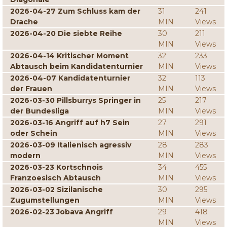
2026-04-27 Zum Schluss kam der
31
241
Drache
MIN
Views
2026-04-20 Die siebte Reihe
30
211
MIN
Views
2026-04-14 Kritischer Moment
32
233
Abtausch beim Kandidatenturnier
MIN
Views
2026-04-07 Kandidatenturnier
32
113
der Frauen
MIN
Views
2026-03-30 Pillsburrys Springer in
25
217
der Bundesliga
MIN
Views
2026-03-16 Angriff auf h7 Sein
27
291
oder Schein
MIN
Views
2026-03-09 Italienisch agressiv
28
283
modern
MIN
Views
2026-03-23 Kortschnois
34
455
Franzoesisch Abtausch
MIN
Views
2026-03-02 Sizilanische
30
295
Zugumstellungen
MIN
Views
2026-02-23 Jobava Angriff
29
418
MIN
Views