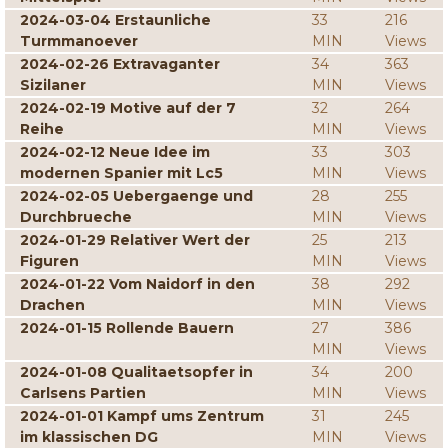
2024-03-04 Erstaunliche
33
216
Turmmanoever
MIN
Views
2024-02-26 Extravaganter
34
363
Sizilaner
MIN
Views
2024-02-19 Motive auf der 7
32
264
Reihe
MIN
Views
2024-02-12 Neue Idee im
33
303
modernen Spanier mit Lc5
MIN
Views
2024-02-05 Uebergaenge und
28
255
Durchbrueche
MIN
Views
2024-01-29 Relativer Wert der
25
213
Figuren
MIN
Views
2024-01-22 Vom Naidorf in den
38
292
Drachen
MIN
Views
2024-01-15 Rollende Bauern
27
386
MIN
Views
2024-01-08 Qualitaetsopfer in
34
200
Carlsens Partien
MIN
Views
2024-01-01 Kampf ums Zentrum
31
245
im klassischen DG
MIN
Views