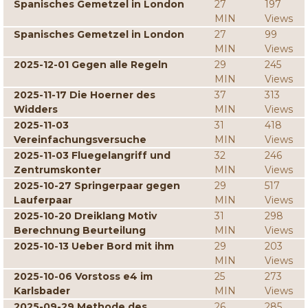
Spanisches Gemetzel in London
27
197
MIN
Views
Spanisches Gemetzel in London
27
99
MIN
Views
2025-12-01 Gegen alle Regeln
29
245
MIN
Views
2025-11-17 Die Hoerner des
37
313
Widders
MIN
Views
2025-11-03
31
418
Vereinfachungsversuche
MIN
Views
2025-11-03 Fluegelangriff und
32
246
Zentrumskonter
MIN
Views
2025-10-27 Springerpaar gegen
29
517
Lauferpaar
MIN
Views
2025-10-20 Dreiklang Motiv
31
298
Berechnung Beurteilung
MIN
Views
2025-10-13 Ueber Bord mit ihm
29
203
MIN
Views
2025-10-06 Vorstoss e4 im
25
273
Karlsbader
MIN
Views
2025-09-29 Methode des
26
285