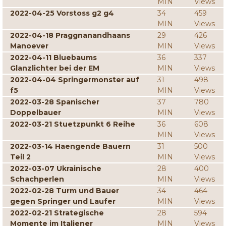
MIN
Views
2022-04-25 Vorstoss g2 g4
34
459
MIN
Views
2022-04-18 Praggnanandhaans
29
426
Manoever
MIN
Views
2022-04-11 Bluebaums
36
337
Glanzlichter bei der EM
MIN
Views
2022-04-04 Springermonster auf
31
498
f5
MIN
Views
2022-03-28 Spanischer
37
780
Doppelbauer
MIN
Views
2022-03-21 Stuetzpunkt 6 Reihe
36
608
MIN
Views
2022-03-14 Haengende Bauern
31
500
Teil 2
MIN
Views
2022-03-07 Ukrainische
28
400
Schachperlen
MIN
Views
2022-02-28 Turm und Bauer
34
464
gegen Springer und Laufer
MIN
Views
2022-02-21 Strategische
28
594
Momente im Italiener
MIN
Views