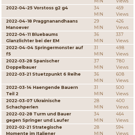
MIN
Views
2022-04-25 Vorstoss g2 g4
34
459
MIN
Views
2022-04-18 Praggnanandhaans
29
426
Manoever
MIN
Views
2022-04-11 Bluebaums
36
337
Glanzlichter bei der EM
MIN
Views
2022-04-04 Springermonster auf
31
498
f5
MIN
Views
2022-03-28 Spanischer
37
780
Doppelbauer
MIN
Views
2022-03-21 Stuetzpunkt 6 Reihe
36
608
MIN
Views
2022-03-14 Haengende Bauern
31
500
Teil 2
MIN
Views
2022-03-07 Ukrainische
28
400
Schachperlen
MIN
Views
2022-02-28 Turm und Bauer
34
464
gegen Springer und Laufer
MIN
Views
2022-02-21 Strategische
28
594
Momente im Italiener
MIN
Views