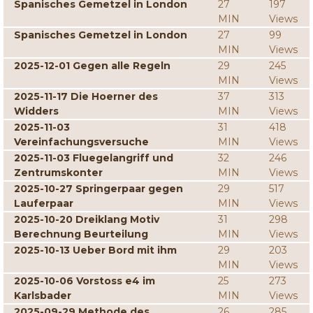
Spanisches Gemetzel in London
27
197
MIN
Views
Spanisches Gemetzel in London
27
99
MIN
Views
2025-12-01 Gegen alle Regeln
29
245
MIN
Views
2025-11-17 Die Hoerner des
37
313
Widders
MIN
Views
2025-11-03
31
418
Vereinfachungsversuche
MIN
Views
2025-11-03 Fluegelangriff und
32
246
Zentrumskonter
MIN
Views
2025-10-27 Springerpaar gegen
29
517
Lauferpaar
MIN
Views
2025-10-20 Dreiklang Motiv
31
298
Berechnung Beurteilung
MIN
Views
2025-10-13 Ueber Bord mit ihm
29
203
MIN
Views
2025-10-06 Vorstoss e4 im
25
273
Karlsbader
MIN
Views
2025-09-29 Methode des
26
285