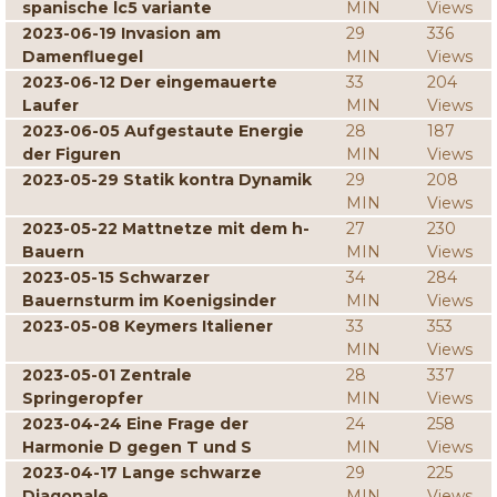
spanische lc5 variante
MIN
Views
2023-06-19 Invasion am
29
336
Damenfluegel
MIN
Views
2023-06-12 Der eingemauerte
33
204
Laufer
MIN
Views
2023-06-05 Aufgestaute Energie
28
187
der Figuren
MIN
Views
2023-05-29 Statik kontra Dynamik
29
208
MIN
Views
2023-05-22 Mattnetze mit dem h-
27
230
Bauern
MIN
Views
2023-05-15 Schwarzer
34
284
Bauernsturm im Koenigsinder
MIN
Views
2023-05-08 Keymers Italiener
33
353
MIN
Views
2023-05-01 Zentrale
28
337
Springeropfer
MIN
Views
2023-04-24 Eine Frage der
24
258
Harmonie D gegen T und S
MIN
Views
2023-04-17 Lange schwarze
29
225
Diagonale
MIN
Views