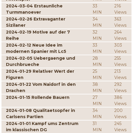
2024-03-04 Erstaunliche
33
216
Turmmanoever
MIN
Views
2024-02-26 Extravaganter
34
363
Sizilaner
MIN
Views
2024-02-19 Motive auf der 7
32
264
Reihe
MIN
Views
2024-02-12 Neue Idee im
33
303
modernen Spanier mit Lc5
MIN
Views
2024-02-05 Uebergaenge und
28
255
Durchbrueche
MIN
Views
2024-01-29 Relativer Wert der
25
213
Figuren
MIN
Views
2024-01-22 Vom Naidorf in den
38
292
Drachen
MIN
Views
2024-01-15 Rollende Bauern
27
386
MIN
Views
2024-01-08 Qualitaetsopfer in
34
200
Carlsens Partien
MIN
Views
2024-01-01 Kampf ums Zentrum
31
245
im klassischen DG
MIN
Views