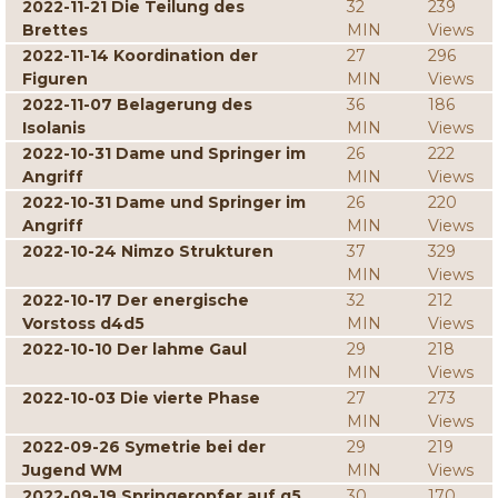
2022-11-21 Die Teilung des
32
239
Brettes
MIN
Views
2022-11-14 Koordination der
27
296
Figuren
MIN
Views
2022-11-07 Belagerung des
36
186
Isolanis
MIN
Views
2022-10-31 Dame und Springer im
26
222
Angriff
MIN
Views
2022-10-31 Dame und Springer im
26
220
Angriff
MIN
Views
2022-10-24 Nimzo Strukturen
37
329
MIN
Views
2022-10-17 Der energische
32
212
Vorstoss d4d5
MIN
Views
2022-10-10 Der lahme Gaul
29
218
MIN
Views
2022-10-03 Die vierte Phase
27
273
MIN
Views
2022-09-26 Symetrie bei der
29
219
Jugend WM
MIN
Views
2022-09-19 Springeropfer auf g5
30
170