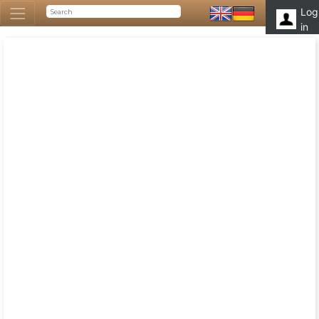
Log
in