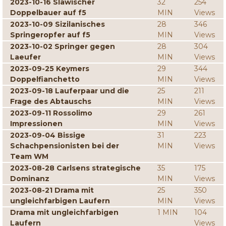
2023-10-16 Slawischer
32
254
Doppelbauer auf f5
MIN
Views
2023-10-09 Sizilanisches
28
346
Springeropfer auf f5
MIN
Views
2023-10-02 Springer gegen
28
304
Laeufer
MIN
Views
2023-09-25 Keymers
29
344
Doppelfianchetto
MIN
Views
2023-09-18 Lauferpaar und die
25
211
Frage des Abtauschs
MIN
Views
2023-09-11 Rossolimo
29
261
Impressionen
MIN
Views
2023-09-04 Bissige
31
223
Schachpensionisten bei der
MIN
Views
Team WM
2023-08-28 Carlsens strategische
35
175
Dominanz
MIN
Views
2023-08-21 Drama mit
25
350
ungleichfarbigen Laufern
MIN
Views
Drama mit ungleichfarbigen
1 MIN
104
Laufern
Views