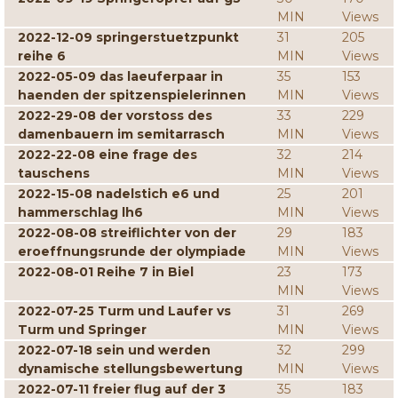
MIN
Views
2022-12-09 springerstuetzpunkt
31
205
reihe 6
MIN
Views
2022-05-09 das laeuferpaar in
35
153
haenden der spitzenspielerinnen
MIN
Views
2022-29-08 der vorstoss des
33
229
damenbauern im semitarrasch
MIN
Views
2022-22-08 eine frage des
32
214
tauschens
MIN
Views
2022-15-08 nadelstich e6 und
25
201
hammerschlag lh6
MIN
Views
2022-08-08 streiflichter von der
29
183
eroeffnungsrunde der olympiade
MIN
Views
2022-08-01 Reihe 7 in Biel
23
173
MIN
Views
2022-07-25 Turm und Laufer vs
31
269
Turm und Springer
MIN
Views
2022-07-18 sein und werden
32
299
dynamische stellungsbewertung
MIN
Views
2022-07-11 freier flug auf der 3
35
183