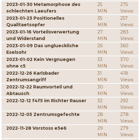
2023-01-30 Metamorphose des
25
275
schlechten Laeufers
MIN
Views
2023-01-23 Positionelles
35
257
Qualitaetsopfer
MIN
Views
2023-01-16 Vorteilsverwertung
27
283
und Widerstand
MIN
Views
2023-01-09 Das unglueckliche
26
360
Eselsohr
MIN
Views
2023-01-02 Kein Vergnuegen
33
370
ohne c5
MIN
Views
2022-12-26 Karlsbader
31
418
Zentrumsangriff
MIN
Views
2022-12-22 Raumvorteil und
30
308
Abtausch
MIN
Views
2022-12-12 f4f5 im Richter Rauser
32
292
MIN
Views
2022-12-05 Zentrumsgefechte
28
278
MIN
Views
2022-11-28 Vorstoss e5e6
29
279
MIN
Views