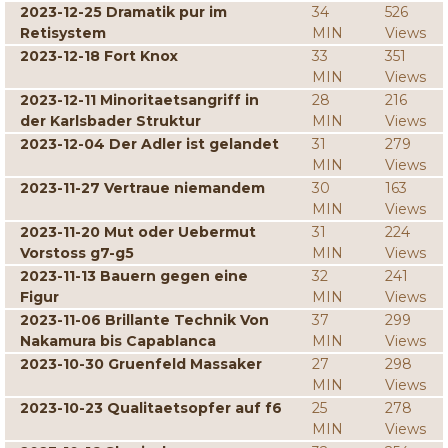
2023-12-25 Dramatik pur im
34
526
Retisystem
MIN
Views
2023-12-18 Fort Knox
33
351
MIN
Views
2023-12-11 Minoritaetsangriff in
28
216
der Karlsbader Struktur
MIN
Views
2023-12-04 Der Adler ist gelandet
31
279
MIN
Views
2023-11-27 Vertraue niemandem
30
163
MIN
Views
2023-11-20 Mut oder Uebermut
31
224
Vorstoss g7-g5
MIN
Views
2023-11-13 Bauern gegen eine
32
241
Figur
MIN
Views
2023-11-06 Brillante Technik Von
37
299
Nakamura bis Capablanca
MIN
Views
2023-10-30 Gruenfeld Massaker
27
298
MIN
Views
2023-10-23 Qualitaetsopfer auf f6
25
278
MIN
Views