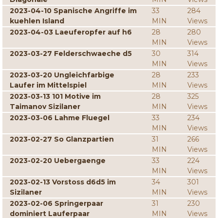
2023-04-10 Spanische Angriffe im
33
284
kuehlen Island
MIN
Views
2023-04-03 Laeuferopfer auf h6
28
280
MIN
Views
2023-03-27 Felderschwaeche d5
30
314
MIN
Views
2023-03-20 Ungleichfarbige
28
233
Laufer im Mittelspiel
MIN
Views
2023-03-13 101 Motive im
28
325
Taimanov Sizilaner
MIN
Views
2023-03-06 Lahme Fluegel
33
234
MIN
Views
2023-02-27 So Glanzpartien
31
266
MIN
Views
2023-02-20 Uebergaenge
33
224
MIN
Views
2023-02-13 Vorstoss d6d5 im
34
301
Sizilaner
MIN
Views
2023-02-06 Springerpaar
31
230
dominiert Lauferpaar
MIN
Views