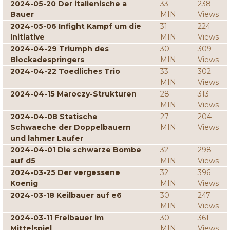
2024-05-20 Der italienische a
33
238
Bauer
MIN
Views
2024-05-06 Infight Kampf um die
31
224
Initiative
MIN
Views
2024-04-29 Triumph des
30
309
Blockadespringers
MIN
Views
2024-04-22 Toedliches Trio
33
302
MIN
Views
2024-04-15 Maroczy-Strukturen
28
313
MIN
Views
2024-04-08 Statische
27
204
Schwaeche der Doppelbauern
MIN
Views
und lahmer Laufer
2024-04-01 Die schwarze Bombe
32
298
auf d5
MIN
Views
2024-03-25 Der vergessene
32
396
Koenig
MIN
Views
2024-03-18 Keilbauer auf e6
30
247
MIN
Views
2024-03-11 Freibauer im
30
361
Mittelspiel
MIN
Views