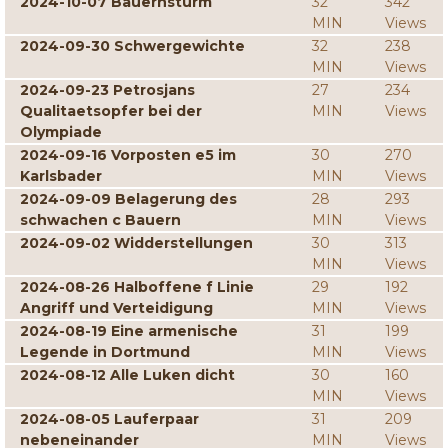
2024-10-07 Bauernsturm
32
342
MIN
Views
2024-09-30 Schwergewichte
32
238
MIN
Views
2024-09-23 Petrosjans
27
234
Qualitaetsopfer bei der
MIN
Views
Olympiade
2024-09-16 Vorposten e5 im
30
270
Karlsbader
MIN
Views
2024-09-09 Belagerung des
28
293
schwachen c Bauern
MIN
Views
2024-09-02 Widderstellungen
30
313
MIN
Views
2024-08-26 Halboffene f Linie
29
192
Angriff und Verteidigung
MIN
Views
2024-08-19 Eine armenische
31
199
Legende in Dortmund
MIN
Views
2024-08-12 Alle Luken dicht
30
160
MIN
Views
2024-08-05 Lauferpaar
31
209
nebeneinander
MIN
Views