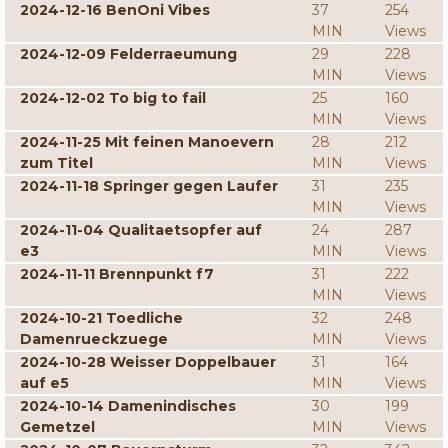
2024-12-16 BenOni Vibes
37
254
MIN
Views
2024-12-09 Felderraeumung
29
228
MIN
Views
2024-12-02 To big to fail
25
160
MIN
Views
2024-11-25 Mit feinen Manoevern
28
212
zum Titel
MIN
Views
2024-11-18 Springer gegen Laufer
31
235
MIN
Views
2024-11-04 Qualitaetsopfer auf
24
287
e3
MIN
Views
2024-11-11 Brennpunkt f7
31
222
MIN
Views
2024-10-21 Toedliche
32
248
Damenrueckzuege
MIN
Views
2024-10-28 Weisser Doppelbauer
31
164
auf e5
MIN
Views
2024-10-14 Damenindisches
30
199
Gemetzel
MIN
Views