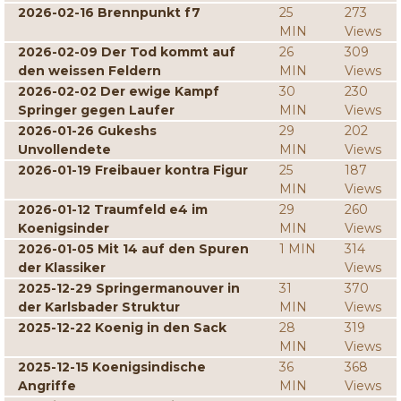
2026-02-16 Brennpunkt f7
25
273
MIN
Views
2026-02-09 Der Tod kommt auf
26
309
den weissen Feldern
MIN
Views
2026-02-02 Der ewige Kampf
30
230
Springer gegen Laufer
MIN
Views
2026-01-26 Gukeshs
29
202
Unvollendete
MIN
Views
2026-01-19 Freibauer kontra Figur
25
187
MIN
Views
2026-01-12 Traumfeld e4 im
29
260
Koenigsinder
MIN
Views
2026-01-05 Mit 14 auf den Spuren
1 MIN
314
der Klassiker
Views
2025-12-29 Springermanouver in
31
370
der Karlsbader Struktur
MIN
Views
2025-12-22 Koenig in den Sack
28
319
MIN
Views
2025-12-15 Koenigsindische
36
368
Angriffe
MIN
Views