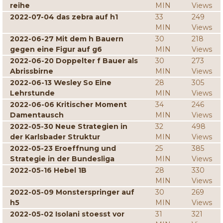
reihe
MIN
Views
2022-07-04 das zebra auf h1
33
249
MIN
Views
2022-06-27 Mit dem h Bauern
30
218
gegen eine Figur auf g6
MIN
Views
2022-06-20 Doppelter f Bauer als
30
273
Abrissbirne
MIN
Views
2022-06-13 Wesley So Eine
28
305
Lehrstunde
MIN
Views
2022-06-06 Kritischer Moment
34
246
Damentausch
MIN
Views
2022-05-30 Neue Strategien in
32
498
der Karlsbader Struktur
MIN
Views
2022-05-23 Eroeffnung und
25
385
Strategie in der Bundesliga
MIN
Views
2022-05-16 Hebel 1B
28
330
MIN
Views
2022-05-09 Monsterspringer auf
30
269
h5
MIN
Views
2022-05-02 Isolani stoesst vor
31
321