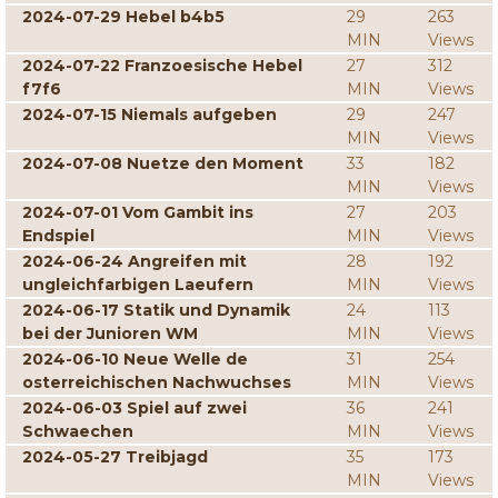
2024-07-29 Hebel b4b5
29
263
MIN
Views
2024-07-22 Franzoesische Hebel
27
312
f7f6
MIN
Views
2024-07-15 Niemals aufgeben
29
247
MIN
Views
2024-07-08 Nuetze den Moment
33
182
MIN
Views
2024-07-01 Vom Gambit ins
27
203
Endspiel
MIN
Views
2024-06-24 Angreifen mit
28
192
ungleichfarbigen Laeufern
MIN
Views
2024-06-17 Statik und Dynamik
24
113
bei der Junioren WM
MIN
Views
2024-06-10 Neue Welle de
31
254
osterreichischen Nachwuchses
MIN
Views
2024-06-03 Spiel auf zwei
36
241
Schwaechen
MIN
Views
2024-05-27 Treibjagd
35
173
MIN
Views