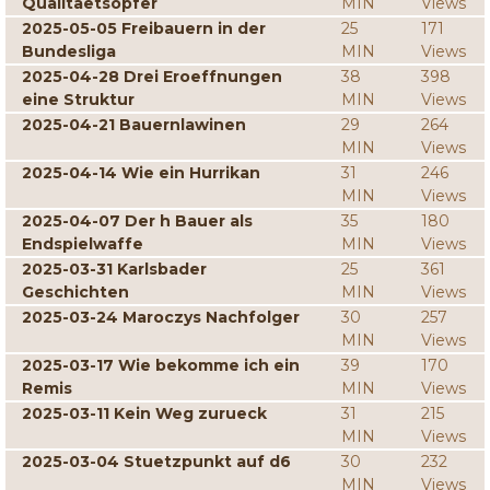
Qualitaetsopfer
MIN
Views
2025-05-05 Freibauern in der
25
171
Bundesliga
MIN
Views
2025-04-28 Drei Eroeffnungen
38
398
eine Struktur
MIN
Views
2025-04-21 Bauernlawinen
29
264
MIN
Views
2025-04-14 Wie ein Hurrikan
31
246
MIN
Views
2025-04-07 Der h Bauer als
35
180
Endspielwaffe
MIN
Views
2025-03-31 Karlsbader
25
361
Geschichten
MIN
Views
2025-03-24 Maroczys Nachfolger
30
257
MIN
Views
2025-03-17 Wie bekomme ich ein
39
170
Remis
MIN
Views
2025-03-11 Kein Weg zurueck
31
215
MIN
Views
2025-03-04 Stuetzpunkt auf d6
30
232
MIN
Views