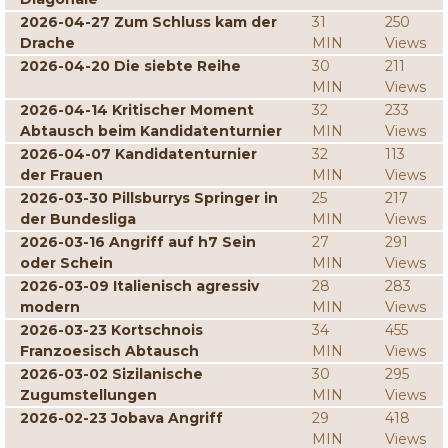
2026-04-27 Zum Schluss kam der
31
250
Drache
MIN
Views
2026-04-20 Die siebte Reihe
30
211
MIN
Views
2026-04-14 Kritischer Moment
32
233
Abtausch beim Kandidatenturnier
MIN
Views
2026-04-07 Kandidatenturnier
32
113
der Frauen
MIN
Views
2026-03-30 Pillsburrys Springer in
25
217
der Bundesliga
MIN
Views
2026-03-16 Angriff auf h7 Sein
27
291
oder Schein
MIN
Views
2026-03-09 Italienisch agressiv
28
283
modern
MIN
Views
2026-03-23 Kortschnois
34
455
Franzoesisch Abtausch
MIN
Views
2026-03-02 Sizilanische
30
295
Zugumstellungen
MIN
Views
2026-02-23 Jobava Angriff
29
418
MIN
Views