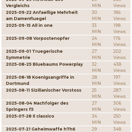
Vergleichs
MIN
Views
2025-09-22 Anfaellige Mehrheit
30
186
am Damenfluegel
MIN
Views
2025-09-15 All in one
33
198
MIN
Views
2025-09-08 Vorpostenopfer
24
176
MIN
Views
2025-09-01 Truegerische
27
202
Symmetrie
MIN
Views
2025-08-25 Bluebaums Powerplay
32
438
MIN
Views
2025-08-18 Koenigsangriffe in
28
197
Dortmund
MIN
Views
2025-08-11 Sizilianischer Vorstoss
25
287
MIN
Views
2025-08-04 Nachfolger des
27
306
Springers f5
MIN
Views
2025-07-28 Il classico
34
250
MIN
Views
2025-07-21 Geheimwaffe h7h6
29
348