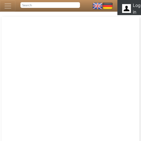
Log
in