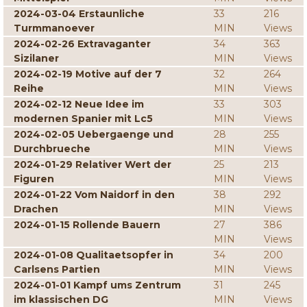
2024-03-04 Erstaunliche
33
216
Turmmanoever
MIN
Views
2024-02-26 Extravaganter
34
363
Sizilaner
MIN
Views
2024-02-19 Motive auf der 7
32
264
Reihe
MIN
Views
2024-02-12 Neue Idee im
33
303
modernen Spanier mit Lc5
MIN
Views
2024-02-05 Uebergaenge und
28
255
Durchbrueche
MIN
Views
2024-01-29 Relativer Wert der
25
213
Figuren
MIN
Views
2024-01-22 Vom Naidorf in den
38
292
Drachen
MIN
Views
2024-01-15 Rollende Bauern
27
386
MIN
Views
2024-01-08 Qualitaetsopfer in
34
200
Carlsens Partien
MIN
Views
2024-01-01 Kampf ums Zentrum
31
245
im klassischen DG
MIN
Views