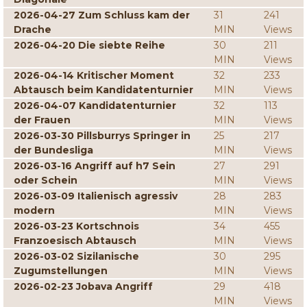
2026-04-27 Zum Schluss kam der
31
241
Drache
MIN
Views
2026-04-20 Die siebte Reihe
30
211
MIN
Views
2026-04-14 Kritischer Moment
32
233
Abtausch beim Kandidatenturnier
MIN
Views
2026-04-07 Kandidatenturnier
32
113
der Frauen
MIN
Views
2026-03-30 Pillsburrys Springer in
25
217
der Bundesliga
MIN
Views
2026-03-16 Angriff auf h7 Sein
27
291
oder Schein
MIN
Views
2026-03-09 Italienisch agressiv
28
283
modern
MIN
Views
2026-03-23 Kortschnois
34
455
Franzoesisch Abtausch
MIN
Views
2026-03-02 Sizilanische
30
295
Zugumstellungen
MIN
Views
2026-02-23 Jobava Angriff
29
418
MIN
Views