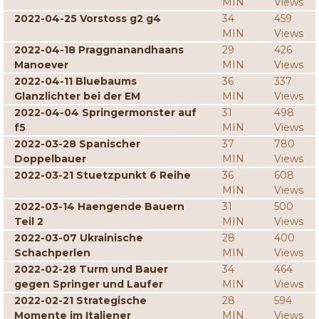
MIN
Views
2022-04-25 Vorstoss g2 g4
34
459
MIN
Views
2022-04-18 Praggnanandhaans
29
426
Manoever
MIN
Views
2022-04-11 Bluebaums
36
337
Glanzlichter bei der EM
MIN
Views
2022-04-04 Springermonster auf
31
498
f5
MIN
Views
2022-03-28 Spanischer
37
780
Doppelbauer
MIN
Views
2022-03-21 Stuetzpunkt 6 Reihe
36
608
MIN
Views
2022-03-14 Haengende Bauern
31
500
Teil 2
MIN
Views
2022-03-07 Ukrainische
28
400
Schachperlen
MIN
Views
2022-02-28 Turm und Bauer
34
464
gegen Springer und Laufer
MIN
Views
2022-02-21 Strategische
28
594
Momente im Italiener
MIN
Views