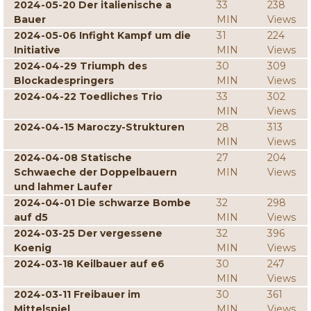
2024-05-20 Der italienische a
33
238
Bauer
MIN
Views
2024-05-06 Infight Kampf um die
31
224
Initiative
MIN
Views
2024-04-29 Triumph des
30
309
Blockadespringers
MIN
Views
2024-04-22 Toedliches Trio
33
302
MIN
Views
2024-04-15 Maroczy-Strukturen
28
313
MIN
Views
2024-04-08 Statische
27
204
Schwaeche der Doppelbauern
MIN
Views
und lahmer Laufer
2024-04-01 Die schwarze Bombe
32
298
auf d5
MIN
Views
2024-03-25 Der vergessene
32
396
Koenig
MIN
Views
2024-03-18 Keilbauer auf e6
30
247
MIN
Views
2024-03-11 Freibauer im
30
361
Mittelspiel
MIN
Views