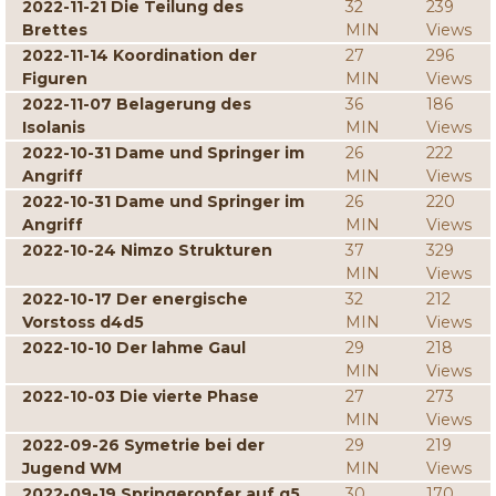
2022-11-21 Die Teilung des
32
239
Brettes
MIN
Views
2022-11-14 Koordination der
27
296
Figuren
MIN
Views
2022-11-07 Belagerung des
36
186
Isolanis
MIN
Views
2022-10-31 Dame und Springer im
26
222
Angriff
MIN
Views
2022-10-31 Dame und Springer im
26
220
Angriff
MIN
Views
2022-10-24 Nimzo Strukturen
37
329
MIN
Views
2022-10-17 Der energische
32
212
Vorstoss d4d5
MIN
Views
2022-10-10 Der lahme Gaul
29
218
MIN
Views
2022-10-03 Die vierte Phase
27
273
MIN
Views
2022-09-26 Symetrie bei der
29
219
Jugend WM
MIN
Views
2022-09-19 Springeropfer auf g5
30
170