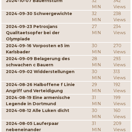
2024-10-07 Bauernsturm
32
342
MIN
Views
2024-09-30 Schwergewichte
32
238
MIN
Views
2024-09-23 Petrosjans
27
234
Qualitaetsopfer bei der
MIN
Views
Olympiade
2024-09-16 Vorposten e5 im
30
270
Karlsbader
MIN
Views
2024-09-09 Belagerung des
28
293
schwachen c Bauern
MIN
Views
2024-09-02 Widderstellungen
30
313
MIN
Views
2024-08-26 Halboffene f Linie
29
192
Angriff und Verteidigung
MIN
Views
2024-08-19 Eine armenische
31
199
Legende in Dortmund
MIN
Views
2024-08-12 Alle Luken dicht
30
160
MIN
Views
2024-08-05 Lauferpaar
31
209
nebeneinander
MIN
Views