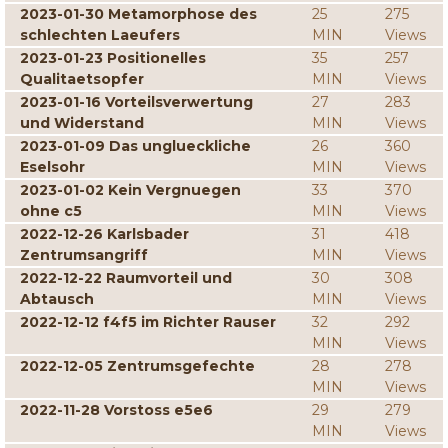
2023-01-30 Metamorphose des
25
275
schlechten Laeufers
MIN
Views
2023-01-23 Positionelles
35
257
Qualitaetsopfer
MIN
Views
2023-01-16 Vorteilsverwertung
27
283
und Widerstand
MIN
Views
2023-01-09 Das unglueckliche
26
360
Eselsohr
MIN
Views
2023-01-02 Kein Vergnuegen
33
370
ohne c5
MIN
Views
2022-12-26 Karlsbader
31
418
Zentrumsangriff
MIN
Views
2022-12-22 Raumvorteil und
30
308
Abtausch
MIN
Views
2022-12-12 f4f5 im Richter Rauser
32
292
MIN
Views
2022-12-05 Zentrumsgefechte
28
278
MIN
Views
2022-11-28 Vorstoss e5e6
29
279
MIN
Views