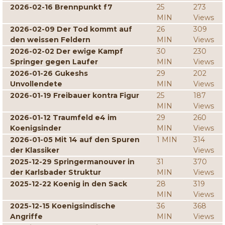
2026-02-16 Brennpunkt f7
25
273
MIN
Views
2026-02-09 Der Tod kommt auf
26
309
den weissen Feldern
MIN
Views
2026-02-02 Der ewige Kampf
30
230
Springer gegen Laufer
MIN
Views
2026-01-26 Gukeshs
29
202
Unvollendete
MIN
Views
2026-01-19 Freibauer kontra Figur
25
187
MIN
Views
2026-01-12 Traumfeld e4 im
29
260
Koenigsinder
MIN
Views
2026-01-05 Mit 14 auf den Spuren
1 MIN
314
der Klassiker
Views
2025-12-29 Springermanouver in
31
370
der Karlsbader Struktur
MIN
Views
2025-12-22 Koenig in den Sack
28
319
MIN
Views
2025-12-15 Koenigsindische
36
368
Angriffe
MIN
Views