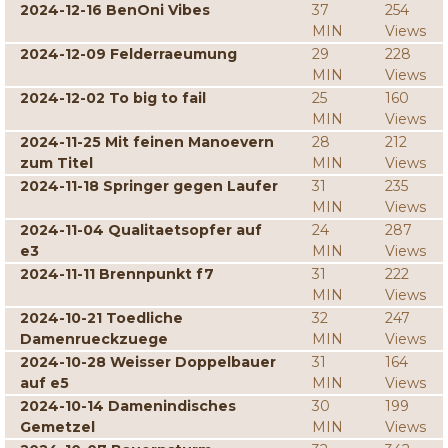
2024-12-16 BenOni Vibes
37
254
MIN
Views
2024-12-09 Felderraeumung
29
228
MIN
Views
2024-12-02 To big to fail
25
160
MIN
Views
2024-11-25 Mit feinen Manoevern
28
212
zum Titel
MIN
Views
2024-11-18 Springer gegen Laufer
31
235
MIN
Views
2024-11-04 Qualitaetsopfer auf
24
287
e3
MIN
Views
2024-11-11 Brennpunkt f7
31
222
MIN
Views
2024-10-21 Toedliche
32
247
Damenrueckzuege
MIN
Views
2024-10-28 Weisser Doppelbauer
31
164
auf e5
MIN
Views
2024-10-14 Damenindisches
30
199
Gemetzel
MIN
Views