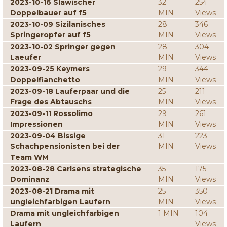
2023-10-16 Slawischer
32
254
Doppelbauer auf f5
MIN
Views
2023-10-09 Sizilanisches
28
346
Springeropfer auf f5
MIN
Views
2023-10-02 Springer gegen
28
304
Laeufer
MIN
Views
2023-09-25 Keymers
29
344
Doppelfianchetto
MIN
Views
2023-09-18 Lauferpaar und die
25
211
Frage des Abtauschs
MIN
Views
2023-09-11 Rossolimo
29
261
Impressionen
MIN
Views
2023-09-04 Bissige
31
223
Schachpensionisten bei der
MIN
Views
Team WM
2023-08-28 Carlsens strategische
35
175
Dominanz
MIN
Views
2023-08-21 Drama mit
25
350
ungleichfarbigen Laufern
MIN
Views
Drama mit ungleichfarbigen
1 MIN
104
Laufern
Views