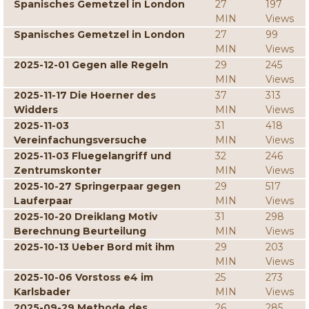
Spanisches Gemetzel in London
27
197
MIN
Views
Spanisches Gemetzel in London
27
99
MIN
Views
2025-12-01 Gegen alle Regeln
29
245
MIN
Views
2025-11-17 Die Hoerner des
37
313
Widders
MIN
Views
2025-11-03
31
418
Vereinfachungsversuche
MIN
Views
2025-11-03 Fluegelangriff und
32
246
Zentrumskonter
MIN
Views
2025-10-27 Springerpaar gegen
29
517
Lauferpaar
MIN
Views
2025-10-20 Dreiklang Motiv
31
298
Berechnung Beurteilung
MIN
Views
2025-10-13 Ueber Bord mit ihm
29
203
MIN
Views
2025-10-06 Vorstoss e4 im
25
273
Karlsbader
MIN
Views
2025-09-29 Methode des
26
285