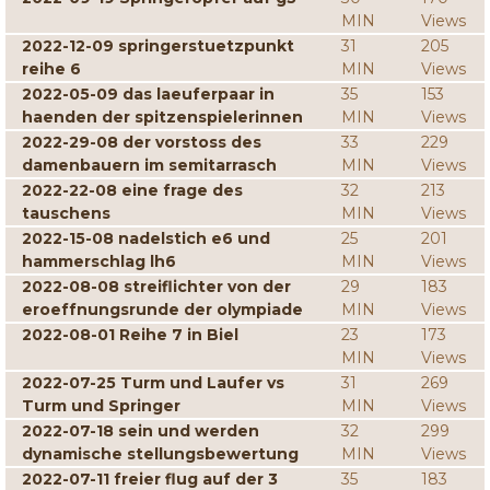
MIN
Views
2022-12-09 springerstuetzpunkt
31
205
reihe 6
MIN
Views
2022-05-09 das laeuferpaar in
35
153
haenden der spitzenspielerinnen
MIN
Views
2022-29-08 der vorstoss des
33
229
damenbauern im semitarrasch
MIN
Views
2022-22-08 eine frage des
32
213
tauschens
MIN
Views
2022-15-08 nadelstich e6 und
25
201
hammerschlag lh6
MIN
Views
2022-08-08 streiflichter von der
29
183
eroeffnungsrunde der olympiade
MIN
Views
2022-08-01 Reihe 7 in Biel
23
173
MIN
Views
2022-07-25 Turm und Laufer vs
31
269
Turm und Springer
MIN
Views
2022-07-18 sein und werden
32
299
dynamische stellungsbewertung
MIN
Views
2022-07-11 freier flug auf der 3
35
183