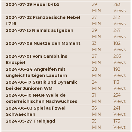
2024-07-29 Hebel b4b5
29
263
MIN
Views
2024-07-22 Franzoesische Hebel
27
312
f7f6
MIN
Views
2024-07-15 Niemals aufgeben
29
247
MIN
Views
2024-07-08 Nuetze den Moment
33
182
MIN
Views
2024-07-01 Vom Gambit ins
27
203
Endspiel
MIN
Views
2024-06-24 Angreifen mit
28
192
ungleichfarbigen Laeufern
MIN
Views
2024-06-17 Statik und Dynamik
24
113
bei der Junioren WM
MIN
Views
2024-06-10 Neue Welle de
31
254
osterreichischen Nachwuchses
MIN
Views
2024-06-03 Spiel auf zwei
36
241
Schwaechen
MIN
Views
2024-05-27 Treibjagd
35
173
MIN
Views