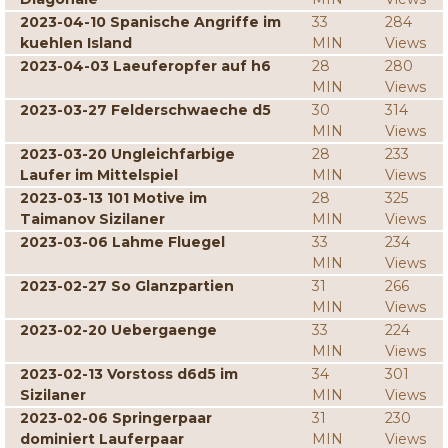
2023-04-10 Spanische Angriffe im
33
284
kuehlen Island
MIN
Views
2023-04-03 Laeuferopfer auf h6
28
280
MIN
Views
2023-03-27 Felderschwaeche d5
30
314
MIN
Views
2023-03-20 Ungleichfarbige
28
233
Laufer im Mittelspiel
MIN
Views
2023-03-13 101 Motive im
28
325
Taimanov Sizilaner
MIN
Views
2023-03-06 Lahme Fluegel
33
234
MIN
Views
2023-02-27 So Glanzpartien
31
266
MIN
Views
2023-02-20 Uebergaenge
33
224
MIN
Views
2023-02-13 Vorstoss d6d5 im
34
301
Sizilaner
MIN
Views
2023-02-06 Springerpaar
31
230
dominiert Lauferpaar
MIN
Views