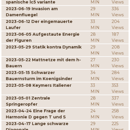
spanische lc5 variante
MIN
Views
2023-06-19 Invasion am
29
336
Damenfluegel
MIN
Views
2023-06-12 Der eingemauerte
33
204
Laufer
MIN
Views
2023-06-05 Aufgestaute Energie
28
187
der Figuren
MIN
Views
2023-05-29 Statik kontra Dynamik
29
208
MIN
Views
2023-05-22 Mattnetze mit dem h-
27
230
Bauern
MIN
Views
2023-05-15 Schwarzer
34
284
Bauernsturm im Koenigsinder
MIN
Views
2023-05-08 Keymers Italiener
33
353
MIN
Views
2023-05-01 Zentrale
28
337
Springeropfer
MIN
Views
2023-04-24 Eine Frage der
24
258
Harmonie D gegen T und S
MIN
Views
2023-04-17 Lange schwarze
29
225
Diagonale
MIN
Views