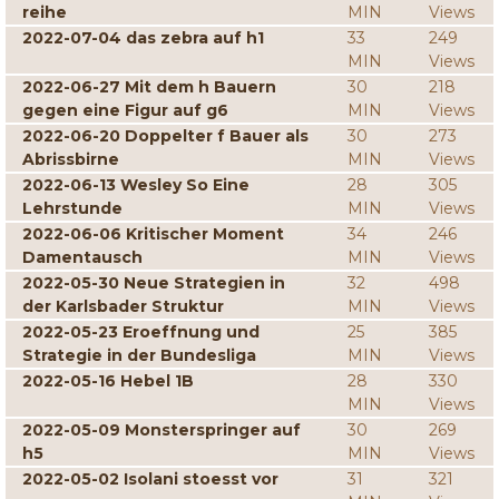
reihe
MIN
Views
2022-07-04 das zebra auf h1
33
249
MIN
Views
2022-06-27 Mit dem h Bauern
30
218
gegen eine Figur auf g6
MIN
Views
2022-06-20 Doppelter f Bauer als
30
273
Abrissbirne
MIN
Views
2022-06-13 Wesley So Eine
28
305
Lehrstunde
MIN
Views
2022-06-06 Kritischer Moment
34
246
Damentausch
MIN
Views
2022-05-30 Neue Strategien in
32
498
der Karlsbader Struktur
MIN
Views
2022-05-23 Eroeffnung und
25
385
Strategie in der Bundesliga
MIN
Views
2022-05-16 Hebel 1B
28
330
MIN
Views
2022-05-09 Monsterspringer auf
30
269
h5
MIN
Views
2022-05-02 Isolani stoesst vor
31
321