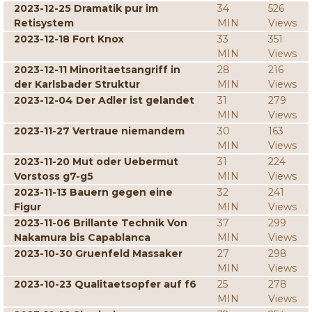
2023-12-25 Dramatik pur im
34
526
Retisystem
MIN
Views
2023-12-18 Fort Knox
33
351
MIN
Views
2023-12-11 Minoritaetsangriff in
28
216
der Karlsbader Struktur
MIN
Views
2023-12-04 Der Adler ist gelandet
31
279
MIN
Views
2023-11-27 Vertraue niemandem
30
163
MIN
Views
2023-11-20 Mut oder Uebermut
31
224
Vorstoss g7-g5
MIN
Views
2023-11-13 Bauern gegen eine
32
241
Figur
MIN
Views
2023-11-06 Brillante Technik Von
37
299
Nakamura bis Capablanca
MIN
Views
2023-10-30 Gruenfeld Massaker
27
298
MIN
Views
2023-10-23 Qualitaetsopfer auf f6
25
278
MIN
Views