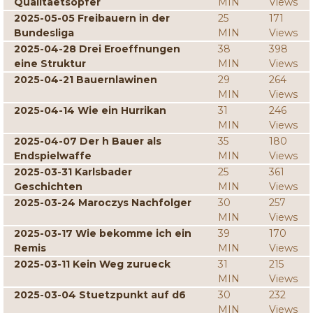
Qualitaetsopfer
MIN
Views
2025-05-05 Freibauern in der
25
171
Bundesliga
MIN
Views
2025-04-28 Drei Eroeffnungen
38
398
eine Struktur
MIN
Views
2025-04-21 Bauernlawinen
29
264
MIN
Views
2025-04-14 Wie ein Hurrikan
31
246
MIN
Views
2025-04-07 Der h Bauer als
35
180
Endspielwaffe
MIN
Views
2025-03-31 Karlsbader
25
361
Geschichten
MIN
Views
2025-03-24 Maroczys Nachfolger
30
257
MIN
Views
2025-03-17 Wie bekomme ich ein
39
170
Remis
MIN
Views
2025-03-11 Kein Weg zurueck
31
215
MIN
Views
2025-03-04 Stuetzpunkt auf d6
30
232
MIN
Views