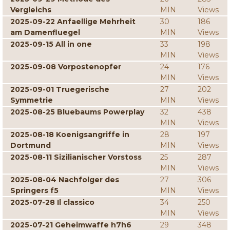
Vergleichs
MIN
Views
2025-09-22 Anfaellige Mehrheit
30
186
am Damenfluegel
MIN
Views
2025-09-15 All in one
33
198
MIN
Views
2025-09-08 Vorpostenopfer
24
176
MIN
Views
2025-09-01 Truegerische
27
202
Symmetrie
MIN
Views
2025-08-25 Bluebaums Powerplay
32
438
MIN
Views
2025-08-18 Koenigsangriffe in
28
197
Dortmund
MIN
Views
2025-08-11 Sizilianischer Vorstoss
25
287
MIN
Views
2025-08-04 Nachfolger des
27
306
Springers f5
MIN
Views
2025-07-28 Il classico
34
250
MIN
Views
2025-07-21 Geheimwaffe h7h6
29
348