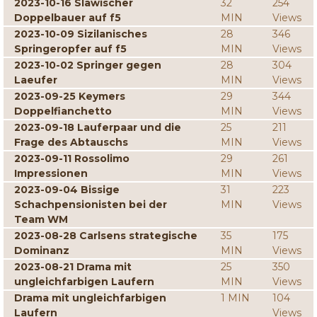
2023-10-16 Slawischer
32
254
Doppelbauer auf f5
MIN
Views
2023-10-09 Sizilanisches
28
346
Springeropfer auf f5
MIN
Views
2023-10-02 Springer gegen
28
304
Laeufer
MIN
Views
2023-09-25 Keymers
29
344
Doppelfianchetto
MIN
Views
2023-09-18 Lauferpaar und die
25
211
Frage des Abtauschs
MIN
Views
2023-09-11 Rossolimo
29
261
Impressionen
MIN
Views
2023-09-04 Bissige
31
223
Schachpensionisten bei der
MIN
Views
Team WM
2023-08-28 Carlsens strategische
35
175
Dominanz
MIN
Views
2023-08-21 Drama mit
25
350
ungleichfarbigen Laufern
MIN
Views
Drama mit ungleichfarbigen
1 MIN
104
Laufern
Views