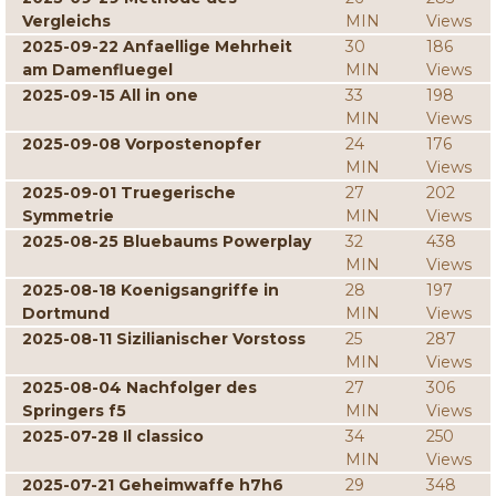
Vergleichs
MIN
Views
2025-09-22 Anfaellige Mehrheit
30
186
am Damenfluegel
MIN
Views
2025-09-15 All in one
33
198
MIN
Views
2025-09-08 Vorpostenopfer
24
176
MIN
Views
2025-09-01 Truegerische
27
202
Symmetrie
MIN
Views
2025-08-25 Bluebaums Powerplay
32
438
MIN
Views
2025-08-18 Koenigsangriffe in
28
197
Dortmund
MIN
Views
2025-08-11 Sizilianischer Vorstoss
25
287
MIN
Views
2025-08-04 Nachfolger des
27
306
Springers f5
MIN
Views
2025-07-28 Il classico
34
250
MIN
Views
2025-07-21 Geheimwaffe h7h6
29
348