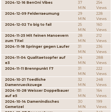
2024-12-16 BenOni Vibes
37
254
MIN
Views
2024-12-09 Felderraeumung
29
228
MIN
Views
2024-12-02 To big to fail
25
160
MIN
Views
2024-11-25 Mit feinen Manoevern
28
212
zum Titel
MIN
Views
2024-11-18 Springer gegen Laufer
31
236
MIN
Views
2024-11-04 Qualitaetsopfer auf
24
288
e3
MIN
Views
2024-11-11 Brennpunkt f7
31
222
MIN
Views
2024-10-21 Toedliche
32
248
Damenrueckzuege
MIN
Views
2024-10-28 Weisser Doppelbauer
31
164
auf e5
MIN
Views
2024-10-14 Damenindisches
30
199
Gemetzel
MIN
Views