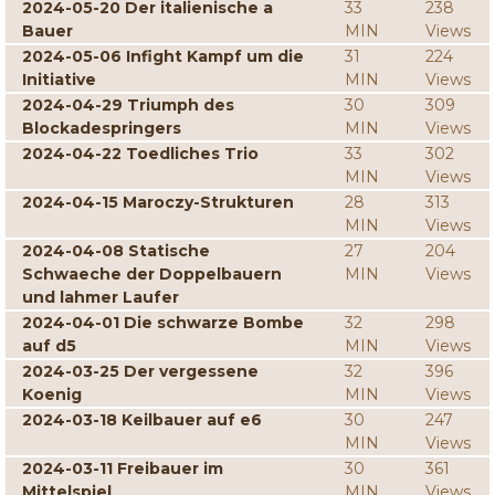
2024-05-20 Der italienische a
33
238
Bauer
MIN
Views
2024-05-06 Infight Kampf um die
31
224
Initiative
MIN
Views
2024-04-29 Triumph des
30
309
Blockadespringers
MIN
Views
2024-04-22 Toedliches Trio
33
302
MIN
Views
2024-04-15 Maroczy-Strukturen
28
313
MIN
Views
2024-04-08 Statische
27
204
Schwaeche der Doppelbauern
MIN
Views
und lahmer Laufer
2024-04-01 Die schwarze Bombe
32
298
auf d5
MIN
Views
2024-03-25 Der vergessene
32
396
Koenig
MIN
Views
2024-03-18 Keilbauer auf e6
30
247
MIN
Views
2024-03-11 Freibauer im
30
361
Mittelspiel
MIN
Views