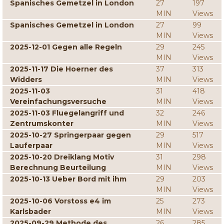
Spanisches Gemetzel in London
27
197
MIN
Views
Spanisches Gemetzel in London
27
99
MIN
Views
2025-12-01 Gegen alle Regeln
29
245
MIN
Views
2025-11-17 Die Hoerner des
37
313
Widders
MIN
Views
2025-11-03
31
418
Vereinfachungsversuche
MIN
Views
2025-11-03 Fluegelangriff und
32
246
Zentrumskonter
MIN
Views
2025-10-27 Springerpaar gegen
29
517
Lauferpaar
MIN
Views
2025-10-20 Dreiklang Motiv
31
298
Berechnung Beurteilung
MIN
Views
2025-10-13 Ueber Bord mit ihm
29
203
MIN
Views
2025-10-06 Vorstoss e4 im
25
273
Karlsbader
MIN
Views
2025-09-29 Methode des
26
285