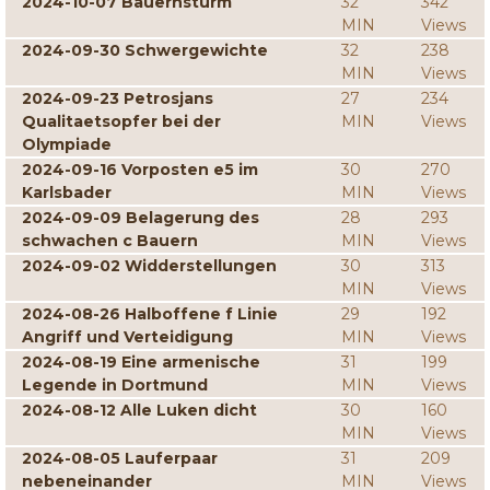
2024-10-07 Bauernsturm
32
342
MIN
Views
2024-09-30 Schwergewichte
32
238
MIN
Views
2024-09-23 Petrosjans
27
234
Qualitaetsopfer bei der
MIN
Views
Olympiade
2024-09-16 Vorposten e5 im
30
270
Karlsbader
MIN
Views
2024-09-09 Belagerung des
28
293
schwachen c Bauern
MIN
Views
2024-09-02 Widderstellungen
30
313
MIN
Views
2024-08-26 Halboffene f Linie
29
192
Angriff und Verteidigung
MIN
Views
2024-08-19 Eine armenische
31
199
Legende in Dortmund
MIN
Views
2024-08-12 Alle Luken dicht
30
160
MIN
Views
2024-08-05 Lauferpaar
31
209
nebeneinander
MIN
Views