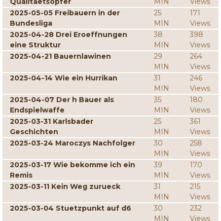
Qualitaetsopfer
MIN
Views
2025-05-05 Freibauern in der
25
171
Bundesliga
MIN
Views
2025-04-28 Drei Eroeffnungen
38
398
eine Struktur
MIN
Views
2025-04-21 Bauernlawinen
29
264
MIN
Views
2025-04-14 Wie ein Hurrikan
31
246
MIN
Views
2025-04-07 Der h Bauer als
35
180
Endspielwaffe
MIN
Views
2025-03-31 Karlsbader
25
361
Geschichten
MIN
Views
2025-03-24 Maroczys Nachfolger
30
258
MIN
Views
2025-03-17 Wie bekomme ich ein
39
170
Remis
MIN
Views
2025-03-11 Kein Weg zurueck
31
215
MIN
Views
2025-03-04 Stuetzpunkt auf d6
30
232
MIN
Views