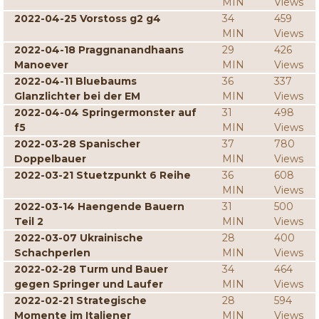
MIN
Views
2022-04-25 Vorstoss g2 g4
34
459
MIN
Views
2022-04-18 Praggnanandhaans
29
426
Manoever
MIN
Views
2022-04-11 Bluebaums
36
337
Glanzlichter bei der EM
MIN
Views
2022-04-04 Springermonster auf
31
498
f5
MIN
Views
2022-03-28 Spanischer
37
780
Doppelbauer
MIN
Views
2022-03-21 Stuetzpunkt 6 Reihe
36
608
MIN
Views
2022-03-14 Haengende Bauern
31
500
Teil 2
MIN
Views
2022-03-07 Ukrainische
28
400
Schachperlen
MIN
Views
2022-02-28 Turm und Bauer
34
464
gegen Springer und Laufer
MIN
Views
2022-02-21 Strategische
28
594
Momente im Italiener
MIN
Views