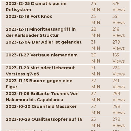
2023-12-25 Dramatik pur im
34
526
Retisystem
MIN
Views
2023-12-18 Fort Knox
33
351
MIN
Views
2023-12-11 Minoritaetsangriff in
28
216
der Karlsbader Struktur
MIN
Views
2023-12-04 Der Adler ist gelandet
31
279
MIN
Views
2023-11-27 Vertraue niemandem
30
163
MIN
Views
2023-11-20 Mut oder Uebermut
31
224
Vorstoss g7-g5
MIN
Views
2023-11-13 Bauern gegen eine
32
241
Figur
MIN
Views
2023-11-06 Brillante Technik Von
37
299
Nakamura bis Capablanca
MIN
Views
2023-10-30 Gruenfeld Massaker
27
298
MIN
Views
2023-10-23 Qualitaetsopfer auf f6
25
278
MIN
Views