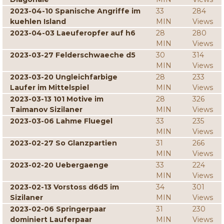
2023-04-10 Spanische Angriffe im
33
284
kuehlen Island
MIN
Views
2023-04-03 Laeuferopfer auf h6
28
280
MIN
Views
2023-03-27 Felderschwaeche d5
30
314
MIN
Views
2023-03-20 Ungleichfarbige
28
233
Laufer im Mittelspiel
MIN
Views
2023-03-13 101 Motive im
28
326
Taimanov Sizilaner
MIN
Views
2023-03-06 Lahme Fluegel
33
235
MIN
Views
2023-02-27 So Glanzpartien
31
266
MIN
Views
2023-02-20 Uebergaenge
33
224
MIN
Views
2023-02-13 Vorstoss d6d5 im
34
301
Sizilaner
MIN
Views
2023-02-06 Springerpaar
31
230
dominiert Lauferpaar
MIN
Views