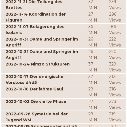
2022-11-21 Die Teilung des
32
239
Brettes
MIN
Views
2022-11-14 Koordination der
27
296
Figuren
MIN
Views
2022-11-07 Belagerung des
36
186
Isolanis
MIN
Views
2022-10-31 Dame und Springer im
26
222
Angriff
MIN
Views
2022-10-31 Dame und Springer im
26
220
Angriff
MIN
Views
2022-10-24 Nimzo Strukturen
37
329
MIN
Views
2022-10-17 Der energische
32
212
Vorstoss d4d5
MIN
Views
2022-10-10 Der lahme Gaul
29
218
MIN
Views
2022-10-03 Die vierte Phase
27
273
MIN
Views
2022-09-26 Symetrie bei der
29
219
Jugend WM
MIN
Views
2022-09-19 Springeropfer auf g5
30
170