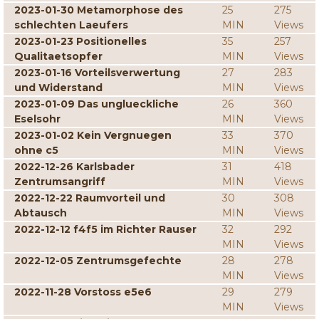
2023-01-30 Metamorphose des
25
275
schlechten Laeufers
MIN
Views
2023-01-23 Positionelles
35
257
Qualitaetsopfer
MIN
Views
2023-01-16 Vorteilsverwertung
27
283
und Widerstand
MIN
Views
2023-01-09 Das unglueckliche
26
360
Eselsohr
MIN
Views
2023-01-02 Kein Vergnuegen
33
370
ohne c5
MIN
Views
2022-12-26 Karlsbader
31
418
Zentrumsangriff
MIN
Views
2022-12-22 Raumvorteil und
30
308
Abtausch
MIN
Views
2022-12-12 f4f5 im Richter Rauser
32
292
MIN
Views
2022-12-05 Zentrumsgefechte
28
278
MIN
Views
2022-11-28 Vorstoss e5e6
29
279
MIN
Views