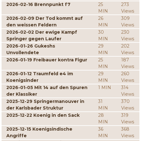
2026-02-16 Brennpunkt f7
25
273
MIN
Views
2026-02-09 Der Tod kommt auf
26
309
den weissen Feldern
MIN
Views
2026-02-02 Der ewige Kampf
30
230
Springer gegen Laufer
MIN
Views
2026-01-26 Gukeshs
29
202
Unvollendete
MIN
Views
2026-01-19 Freibauer kontra Figur
25
187
MIN
Views
2026-01-12 Traumfeld e4 im
29
260
Koenigsinder
MIN
Views
2026-01-05 Mit 14 auf den Spuren
1 MIN
314
der Klassiker
Views
2025-12-29 Springermanouver in
31
370
der Karlsbader Struktur
MIN
Views
2025-12-22 Koenig in den Sack
28
319
MIN
Views
2025-12-15 Koenigsindische
36
368
Angriffe
MIN
Views