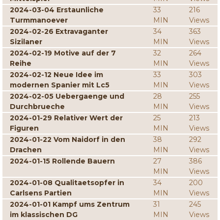
2024-03-04 Erstaunliche
33
216
Turmmanoever
MIN
Views
2024-02-26 Extravaganter
34
363
Sizilaner
MIN
Views
2024-02-19 Motive auf der 7
32
264
Reihe
MIN
Views
2024-02-12 Neue Idee im
33
303
modernen Spanier mit Lc5
MIN
Views
2024-02-05 Uebergaenge und
28
255
Durchbrueche
MIN
Views
2024-01-29 Relativer Wert der
25
213
Figuren
MIN
Views
2024-01-22 Vom Naidorf in den
38
292
Drachen
MIN
Views
2024-01-15 Rollende Bauern
27
386
MIN
Views
2024-01-08 Qualitaetsopfer in
34
200
Carlsens Partien
MIN
Views
2024-01-01 Kampf ums Zentrum
31
245
im klassischen DG
MIN
Views