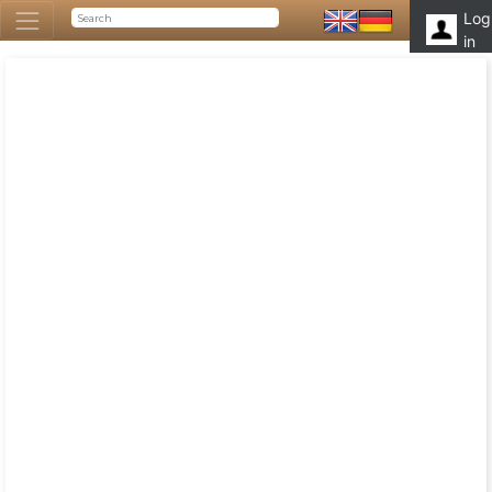
Log
in