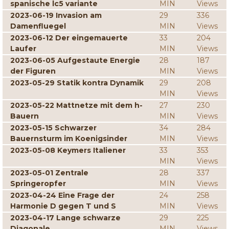
spanische lc5 variante
MIN
Views
2023-06-19 Invasion am
29
336
Damenfluegel
MIN
Views
2023-06-12 Der eingemauerte
33
204
Laufer
MIN
Views
2023-06-05 Aufgestaute Energie
28
187
der Figuren
MIN
Views
2023-05-29 Statik kontra Dynamik
29
208
MIN
Views
2023-05-22 Mattnetze mit dem h-
27
230
Bauern
MIN
Views
2023-05-15 Schwarzer
34
284
Bauernsturm im Koenigsinder
MIN
Views
2023-05-08 Keymers Italiener
33
353
MIN
Views
2023-05-01 Zentrale
28
337
Springeropfer
MIN
Views
2023-04-24 Eine Frage der
24
258
Harmonie D gegen T und S
MIN
Views
2023-04-17 Lange schwarze
29
225
Diagonale
MIN
Views