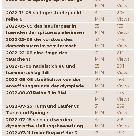
MIN
Views
2022-12-09 springerstuetzpunkt
31
205
reihe 6
MIN
Views
2022-05-09 das laeuferpaar in
35
153
haenden der spitzenspielerinnen
MIN
Views
2022-29-08 der vorstoss des
33
229
damenbauern im semitarrasch
MIN
Views
2022-22-08 eine frage des
32
214
tauschens
MIN
Views
2022-15-08 nadelstich e6 und
25
201
hammerschlag lh6
MIN
Views
2022-08-08 streiflichter von der
29
183
eroeffnungsrunde der olympiade
MIN
Views
2022-08-01 Reihe 7 in Biel
23
173
MIN
Views
2022-07-25 Turm und Laufer vs
31
269
Turm und Springer
MIN
Views
2022-07-18 sein und werden
32
299
dynamische stellungsbewertung
MIN
Views
2022-07-11 freier flug auf der 3
35
183