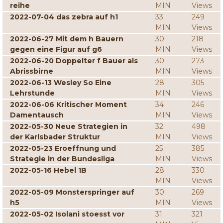
reihe
MIN
Views
2022-07-04 das zebra auf h1
33
249
MIN
Views
2022-06-27 Mit dem h Bauern
30
218
gegen eine Figur auf g6
MIN
Views
2022-06-20 Doppelter f Bauer als
30
273
Abrissbirne
MIN
Views
2022-06-13 Wesley So Eine
28
305
Lehrstunde
MIN
Views
2022-06-06 Kritischer Moment
34
246
Damentausch
MIN
Views
2022-05-30 Neue Strategien in
32
498
der Karlsbader Struktur
MIN
Views
2022-05-23 Eroeffnung und
25
385
Strategie in der Bundesliga
MIN
Views
2022-05-16 Hebel 1B
28
330
MIN
Views
2022-05-09 Monsterspringer auf
30
269
h5
MIN
Views
2022-05-02 Isolani stoesst vor
31
321