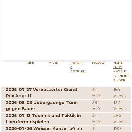
LIKE
MARK
REPORT
FOLLOW
MORE
A
FROM
PROBLEM
HARALD
SCHNEIDER
ZINNER
2026-07-27 Verbesserter Grand
22
164
Prix Angriff
MIN
Views
2026-08-03 Uebergaenge Turm
28
137
gegen Bauer
MIN
Views
2026-07-13 Technik und Taktik in
32
286
Laeuferendspielen
MIN
Views
2026-07-06 Weisser Konter b4 im
31
190