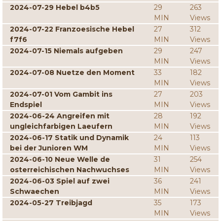
2024-07-29 Hebel b4b5
29
263
MIN
Views
2024-07-22 Franzoesische Hebel
27
312
f7f6
MIN
Views
2024-07-15 Niemals aufgeben
29
247
MIN
Views
2024-07-08 Nuetze den Moment
33
182
MIN
Views
2024-07-01 Vom Gambit ins
27
203
Endspiel
MIN
Views
2024-06-24 Angreifen mit
28
192
ungleichfarbigen Laeufern
MIN
Views
2024-06-17 Statik und Dynamik
24
113
bei der Junioren WM
MIN
Views
2024-06-10 Neue Welle de
31
254
osterreichischen Nachwuchses
MIN
Views
2024-06-03 Spiel auf zwei
36
241
Schwaechen
MIN
Views
2024-05-27 Treibjagd
35
173
MIN
Views