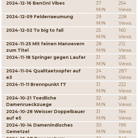
2024-12-16 BenOni Vibes
37
254
MIN
Views
2024-12-09 Felderraeumung
29
228
MIN
Views
2024-12-02 To big to fail
25
160
MIN
Views
2024-11-25 Mit feinen Manoevern
28
212
zum Titel
MIN
Views
2024-11-18 Springer gegen Laufer
31
235
MIN
Views
2024-11-04 Qualitaetsopfer auf
24
287
e3
MIN
Views
2024-11-11 Brennpunkt f7
31
222
MIN
Views
2024-10-21 Toedliche
32
248
Damenrueckzuege
MIN
Views
2024-10-28 Weisser Doppelbauer
31
164
auf e5
MIN
Views
2024-10-14 Damenindisches
30
199
Gemetzel
MIN
Views