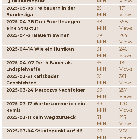
Qualitaetsopfer
MIN
Views
2025-05-05 Freibauern in der
25
171
Bundesliga
MIN
Views
2025-04-28 Drei Eroeffnungen
38
398
eine Struktur
MIN
Views
2025-04-21 Bauernlawinen
29
264
MIN
Views
2025-04-14 Wie ein Hurrikan
31
246
MIN
Views
2025-04-07 Der h Bauer als
35
180
Endspielwaffe
MIN
Views
2025-03-31 Karlsbader
25
361
Geschichten
MIN
Views
2025-03-24 Maroczys Nachfolger
30
257
MIN
Views
2025-03-17 Wie bekomme ich ein
39
170
Remis
MIN
Views
2025-03-11 Kein Weg zurueck
31
215
MIN
Views
2025-03-04 Stuetzpunkt auf d6
30
232
MIN
Views