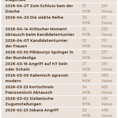
2026-04-27 Zum Schluss kam der
31
241
Drache
MIN
Views
2026-04-20 Die siebte Reihe
30
211
MIN
Views
2026-04-14 Kritischer Moment
32
233
Abtausch beim Kandidatenturnier
MIN
Views
2026-04-07 Kandidatenturnier
32
113
der Frauen
MIN
Views
2026-03-30 Pillsburrys Springer in
25
217
der Bundesliga
MIN
Views
2026-03-16 Angriff auf h7 Sein
27
291
oder Schein
MIN
Views
2026-03-09 Italienisch agressiv
28
283
modern
MIN
Views
2026-03-23 Kortschnois
34
455
Franzoesisch Abtausch
MIN
Views
2026-03-02 Sizilanische
30
295
Zugumstellungen
MIN
Views
2026-02-23 Jobava Angriff
29
418
MIN
Views