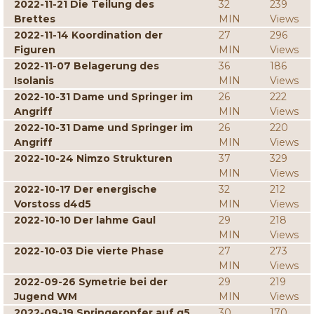
2022-11-21 Die Teilung des
32
239
Brettes
MIN
Views
2022-11-14 Koordination der
27
296
Figuren
MIN
Views
2022-11-07 Belagerung des
36
186
Isolanis
MIN
Views
2022-10-31 Dame und Springer im
26
222
Angriff
MIN
Views
2022-10-31 Dame und Springer im
26
220
Angriff
MIN
Views
2022-10-24 Nimzo Strukturen
37
329
MIN
Views
2022-10-17 Der energische
32
212
Vorstoss d4d5
MIN
Views
2022-10-10 Der lahme Gaul
29
218
MIN
Views
2022-10-03 Die vierte Phase
27
273
MIN
Views
2022-09-26 Symetrie bei der
29
219
Jugend WM
MIN
Views
2022-09-19 Springeropfer auf g5
30
170