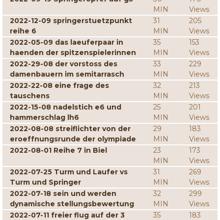
MIN
Views
2022-12-09 springerstuetzpunkt
31
205
reihe 6
MIN
Views
2022-05-09 das laeuferpaar in
35
153
haenden der spitzenspielerinnen
MIN
Views
2022-29-08 der vorstoss des
33
229
damenbauern im semitarrasch
MIN
Views
2022-22-08 eine frage des
32
213
tauschens
MIN
Views
2022-15-08 nadelstich e6 und
25
201
hammerschlag lh6
MIN
Views
2022-08-08 streiflichter von der
29
183
eroeffnungsrunde der olympiade
MIN
Views
2022-08-01 Reihe 7 in Biel
23
173
MIN
Views
2022-07-25 Turm und Laufer vs
31
269
Turm und Springer
MIN
Views
2022-07-18 sein und werden
32
299
dynamische stellungsbewertung
MIN
Views
2022-07-11 freier flug auf der 3
35
183