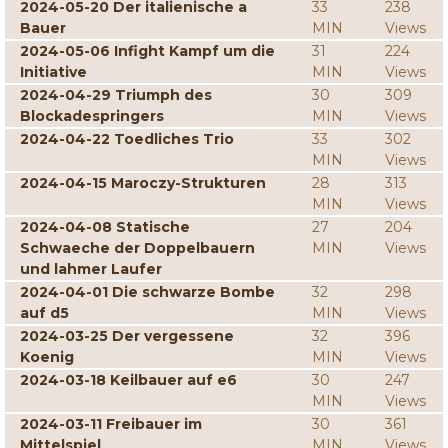
2024-05-20 Der italienische a
33
238
Bauer
MIN
Views
2024-05-06 Infight Kampf um die
31
224
Initiative
MIN
Views
2024-04-29 Triumph des
30
309
Blockadespringers
MIN
Views
2024-04-22 Toedliches Trio
33
302
MIN
Views
2024-04-15 Maroczy-Strukturen
28
313
MIN
Views
2024-04-08 Statische
27
204
Schwaeche der Doppelbauern
MIN
Views
und lahmer Laufer
2024-04-01 Die schwarze Bombe
32
298
auf d5
MIN
Views
2024-03-25 Der vergessene
32
396
Koenig
MIN
Views
2024-03-18 Keilbauer auf e6
30
247
MIN
Views
2024-03-11 Freibauer im
30
361
Mittelspiel
MIN
Views