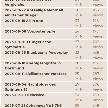
Vergleichs
MIN
Views
2025-09-22 Anfaellige Mehrheit
30
186
am Damenfluegel
MIN
Views
2025-09-15 All in one
33
198
MIN
Views
2025-09-08 Vorpostenopfer
24
176
MIN
Views
2025-09-01 Truegerische
27
202
Symmetrie
MIN
Views
2025-08-25 Bluebaums Powerplay
32
438
MIN
Views
2025-08-18 Koenigsangriffe in
28
197
Dortmund
MIN
Views
2025-08-11 Sizilianischer Vorstoss
25
287
MIN
Views
2025-08-04 Nachfolger des
27
306
Springers f5
MIN
Views
2025-07-28 Il classico
34
250
MIN
Views
2025-07-21 Geheimwaffe h7h6
29
348