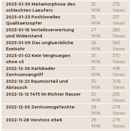
2023-01-30 Metamorphose des
25
275
schlechten Laeufers
MIN
Views
2023-01-23 Positionelles
35
257
Qualitaetsopfer
MIN
Views
2023-01-16 Vorteilsverwertung
27
283
und Widerstand
MIN
Views
2023-01-09 Das unglueckliche
26
360
Eselsohr
MIN
Views
2023-01-02 Kein Vergnuegen
33
370
ohne c5
MIN
Views
2022-12-26 Karlsbader
31
418
Zentrumsangriff
MIN
Views
2022-12-22 Raumvorteil und
30
308
Abtausch
MIN
Views
2022-12-12 f4f5 im Richter Rauser
32
292
MIN
Views
2022-12-05 Zentrumsgefechte
28
278
MIN
Views
2022-11-28 Vorstoss e5e6
29
279
MIN
Views