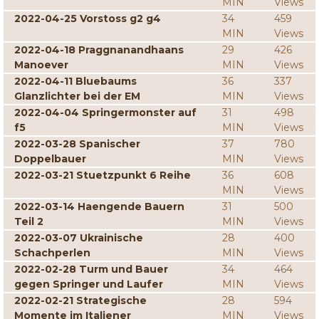
MIN
Views
2022-04-25 Vorstoss g2 g4
34
459
MIN
Views
2022-04-18 Praggnanandhaans
29
426
Manoever
MIN
Views
2022-04-11 Bluebaums
36
337
Glanzlichter bei der EM
MIN
Views
2022-04-04 Springermonster auf
31
498
f5
MIN
Views
2022-03-28 Spanischer
37
780
Doppelbauer
MIN
Views
2022-03-21 Stuetzpunkt 6 Reihe
36
608
MIN
Views
2022-03-14 Haengende Bauern
31
500
Teil 2
MIN
Views
2022-03-07 Ukrainische
28
400
Schachperlen
MIN
Views
2022-02-28 Turm und Bauer
34
464
gegen Springer und Laufer
MIN
Views
2022-02-21 Strategische
28
594
Momente im Italiener
MIN
Views