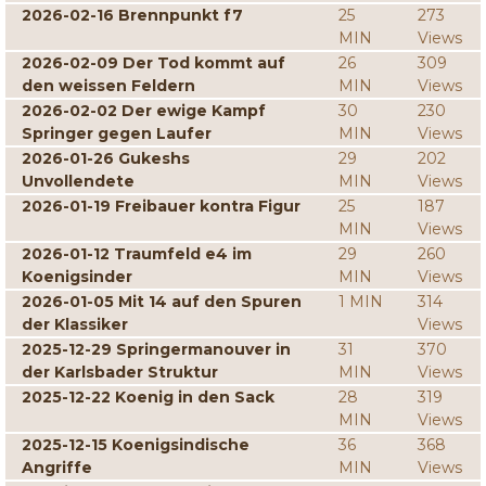
2026-02-16 Brennpunkt f7
25
273
MIN
Views
2026-02-09 Der Tod kommt auf
26
309
den weissen Feldern
MIN
Views
2026-02-02 Der ewige Kampf
30
230
Springer gegen Laufer
MIN
Views
2026-01-26 Gukeshs
29
202
Unvollendete
MIN
Views
2026-01-19 Freibauer kontra Figur
25
187
MIN
Views
2026-01-12 Traumfeld e4 im
29
260
Koenigsinder
MIN
Views
2026-01-05 Mit 14 auf den Spuren
1 MIN
314
der Klassiker
Views
2025-12-29 Springermanouver in
31
370
der Karlsbader Struktur
MIN
Views
2025-12-22 Koenig in den Sack
28
319
MIN
Views
2025-12-15 Koenigsindische
36
368
Angriffe
MIN
Views