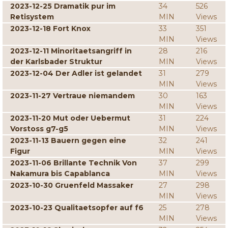
2023-12-25 Dramatik pur im
34
526
Retisystem
MIN
Views
2023-12-18 Fort Knox
33
351
MIN
Views
2023-12-11 Minoritaetsangriff in
28
216
der Karlsbader Struktur
MIN
Views
2023-12-04 Der Adler ist gelandet
31
279
MIN
Views
2023-11-27 Vertraue niemandem
30
163
MIN
Views
2023-11-20 Mut oder Uebermut
31
224
Vorstoss g7-g5
MIN
Views
2023-11-13 Bauern gegen eine
32
241
Figur
MIN
Views
2023-11-06 Brillante Technik Von
37
299
Nakamura bis Capablanca
MIN
Views
2023-10-30 Gruenfeld Massaker
27
298
MIN
Views
2023-10-23 Qualitaetsopfer auf f6
25
278
MIN
Views