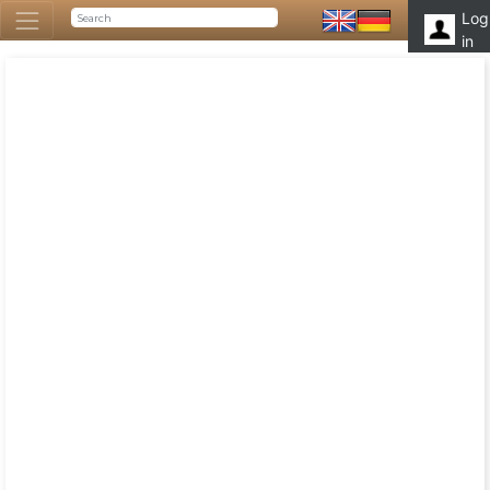
Log
in