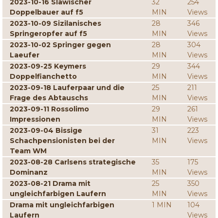
2023-10-16 Slawischer
32
254
Doppelbauer auf f5
MIN
Views
2023-10-09 Sizilanisches
28
346
Springeropfer auf f5
MIN
Views
2023-10-02 Springer gegen
28
304
Laeufer
MIN
Views
2023-09-25 Keymers
29
344
Doppelfianchetto
MIN
Views
2023-09-18 Lauferpaar und die
25
211
Frage des Abtauschs
MIN
Views
2023-09-11 Rossolimo
29
261
Impressionen
MIN
Views
2023-09-04 Bissige
31
223
Schachpensionisten bei der
MIN
Views
Team WM
2023-08-28 Carlsens strategische
35
175
Dominanz
MIN
Views
2023-08-21 Drama mit
25
350
ungleichfarbigen Laufern
MIN
Views
Drama mit ungleichfarbigen
1 MIN
104
Laufern
Views