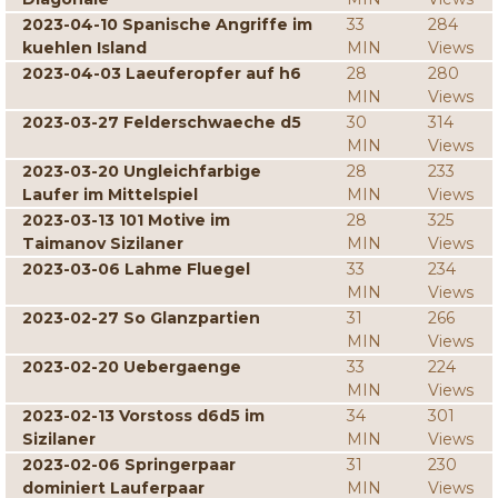
2023-04-10 Spanische Angriffe im
33
284
kuehlen Island
MIN
Views
2023-04-03 Laeuferopfer auf h6
28
280
MIN
Views
2023-03-27 Felderschwaeche d5
30
314
MIN
Views
2023-03-20 Ungleichfarbige
28
233
Laufer im Mittelspiel
MIN
Views
2023-03-13 101 Motive im
28
325
Taimanov Sizilaner
MIN
Views
2023-03-06 Lahme Fluegel
33
234
MIN
Views
2023-02-27 So Glanzpartien
31
266
MIN
Views
2023-02-20 Uebergaenge
33
224
MIN
Views
2023-02-13 Vorstoss d6d5 im
34
301
Sizilaner
MIN
Views
2023-02-06 Springerpaar
31
230
dominiert Lauferpaar
MIN
Views