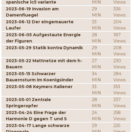
spanische lc5 variante
MIN
Views
2023-06-19 Invasion am
29
336
Damenfluegel
MIN
Views
2023-06-12 Der eingemauerte
33
204
Laufer
MIN
Views
2023-06-05 Aufgestaute Energie
28
187
der Figuren
MIN
Views
2023-05-29 Statik kontra Dynamik
29
208
MIN
Views
2023-05-22 Mattnetze mit dem h-
27
230
Bauern
MIN
Views
2023-05-15 Schwarzer
34
284
Bauernsturm im Koenigsinder
MIN
Views
2023-05-08 Keymers Italiener
33
353
MIN
Views
2023-05-01 Zentrale
28
337
Springeropfer
MIN
Views
2023-04-24 Eine Frage der
24
258
Harmonie D gegen T und S
MIN
Views
2023-04-17 Lange schwarze
29
225
Diagonale
MIN
Views