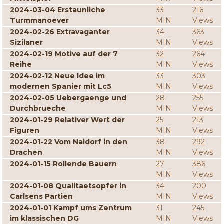
2024-03-04 Erstaunliche
33
216
Turmmanoever
MIN
Views
2024-02-26 Extravaganter
34
363
Sizilaner
MIN
Views
2024-02-19 Motive auf der 7
32
264
Reihe
MIN
Views
2024-02-12 Neue Idee im
33
303
modernen Spanier mit Lc5
MIN
Views
2024-02-05 Uebergaenge und
28
255
Durchbrueche
MIN
Views
2024-01-29 Relativer Wert der
25
213
Figuren
MIN
Views
2024-01-22 Vom Naidorf in den
38
292
Drachen
MIN
Views
2024-01-15 Rollende Bauern
27
386
MIN
Views
2024-01-08 Qualitaetsopfer in
34
200
Carlsens Partien
MIN
Views
2024-01-01 Kampf ums Zentrum
31
245
im klassischen DG
MIN
Views