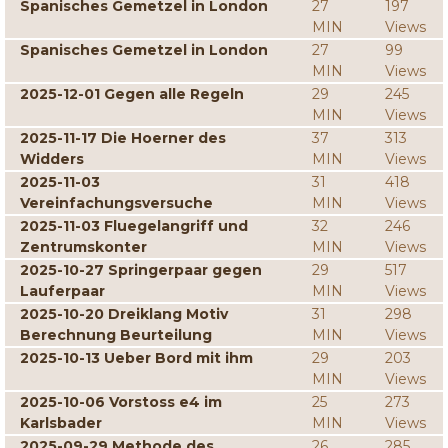
Spanisches Gemetzel in London
27
197
MIN
Views
Spanisches Gemetzel in London
27
99
MIN
Views
2025-12-01 Gegen alle Regeln
29
245
MIN
Views
2025-11-17 Die Hoerner des
37
313
Widders
MIN
Views
2025-11-03
31
418
Vereinfachungsversuche
MIN
Views
2025-11-03 Fluegelangriff und
32
246
Zentrumskonter
MIN
Views
2025-10-27 Springerpaar gegen
29
517
Lauferpaar
MIN
Views
2025-10-20 Dreiklang Motiv
31
298
Berechnung Beurteilung
MIN
Views
2025-10-13 Ueber Bord mit ihm
29
203
MIN
Views
2025-10-06 Vorstoss e4 im
25
273
Karlsbader
MIN
Views
2025-09-29 Methode des
26
285