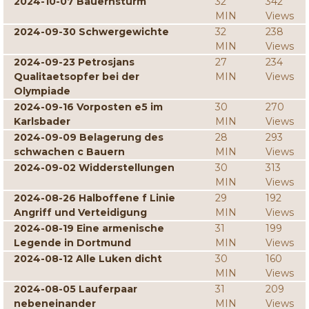
2024-10-07 Bauernsturm
32
342
MIN
Views
2024-09-30 Schwergewichte
32
238
MIN
Views
2024-09-23 Petrosjans
27
234
Qualitaetsopfer bei der
MIN
Views
Olympiade
2024-09-16 Vorposten e5 im
30
270
Karlsbader
MIN
Views
2024-09-09 Belagerung des
28
293
schwachen c Bauern
MIN
Views
2024-09-02 Widderstellungen
30
313
MIN
Views
2024-08-26 Halboffene f Linie
29
192
Angriff und Verteidigung
MIN
Views
2024-08-19 Eine armenische
31
199
Legende in Dortmund
MIN
Views
2024-08-12 Alle Luken dicht
30
160
MIN
Views
2024-08-05 Lauferpaar
31
209
nebeneinander
MIN
Views