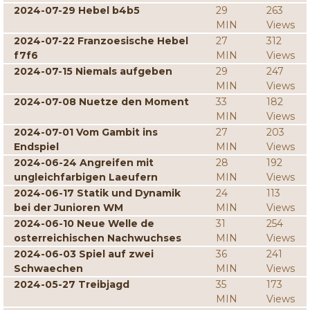
2024-07-29 Hebel b4b5
29
263
MIN
Views
2024-07-22 Franzoesische Hebel
27
312
f7f6
MIN
Views
2024-07-15 Niemals aufgeben
29
247
MIN
Views
2024-07-08 Nuetze den Moment
33
182
MIN
Views
2024-07-01 Vom Gambit ins
27
203
Endspiel
MIN
Views
2024-06-24 Angreifen mit
28
192
ungleichfarbigen Laeufern
MIN
Views
2024-06-17 Statik und Dynamik
24
113
bei der Junioren WM
MIN
Views
2024-06-10 Neue Welle de
31
254
osterreichischen Nachwuchses
MIN
Views
2024-06-03 Spiel auf zwei
36
241
Schwaechen
MIN
Views
2024-05-27 Treibjagd
35
173
MIN
Views