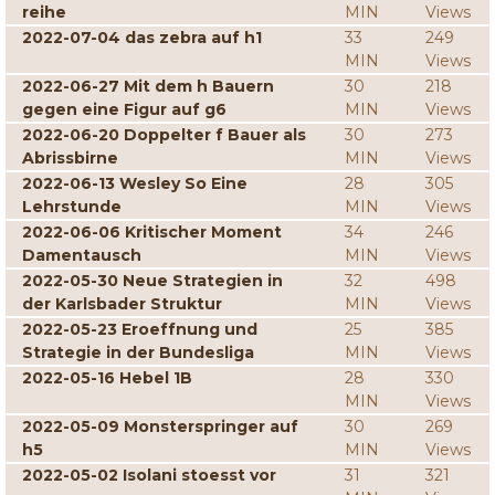
reihe
MIN
Views
2022-07-04 das zebra auf h1
33
249
MIN
Views
2022-06-27 Mit dem h Bauern
30
218
gegen eine Figur auf g6
MIN
Views
2022-06-20 Doppelter f Bauer als
30
273
Abrissbirne
MIN
Views
2022-06-13 Wesley So Eine
28
305
Lehrstunde
MIN
Views
2022-06-06 Kritischer Moment
34
246
Damentausch
MIN
Views
2022-05-30 Neue Strategien in
32
498
der Karlsbader Struktur
MIN
Views
2022-05-23 Eroeffnung und
25
385
Strategie in der Bundesliga
MIN
Views
2022-05-16 Hebel 1B
28
330
MIN
Views
2022-05-09 Monsterspringer auf
30
269
h5
MIN
Views
2022-05-02 Isolani stoesst vor
31
321