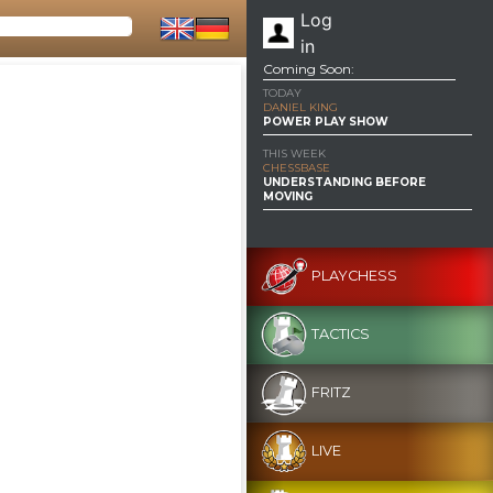
Log
in
Coming Soon:
TODAY
DANIEL KING
POWER PLAY SHOW
THIS WEEK
CHESSBASE
UNDERSTANDING BEFORE
MOVING
PLAYCHESS
TACTICS
FRITZ
LIVE