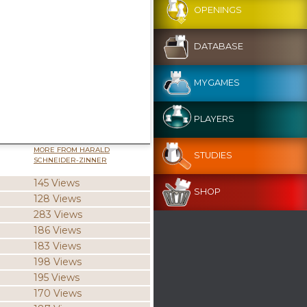
OPENINGS
DATABASE
MYGAMES
PLAYERS
MORE FROM HARALD
STUDIES
SCHNEIDER-ZINNER
145 Views
SHOP
128 Views
283 Views
186 Views
183 Views
198 Views
195 Views
170 Views