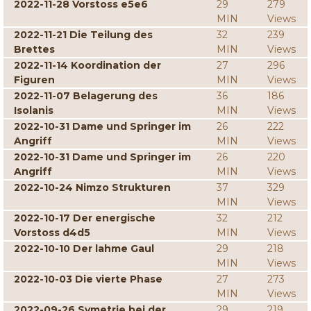
2022-11-28 Vorstoss e5e6
29
279
MIN
Views
2022-11-21 Die Teilung des
32
239
Brettes
MIN
Views
2022-11-14 Koordination der
27
296
Figuren
MIN
Views
2022-11-07 Belagerung des
36
186
Isolanis
MIN
Views
2022-10-31 Dame und Springer im
26
222
Angriff
MIN
Views
2022-10-31 Dame und Springer im
26
220
Angriff
MIN
Views
2022-10-24 Nimzo Strukturen
37
329
MIN
Views
2022-10-17 Der energische
32
212
Vorstoss d4d5
MIN
Views
2022-10-10 Der lahme Gaul
29
218
MIN
Views
2022-10-03 Die vierte Phase
27
273
MIN
Views
2022-09-26 Symetrie bei der
29
219