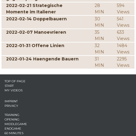
2022-02-21 Strategische
28
594
Momente im Italiener
MIN
Views
2022-02-14 Doppelbauern
30
541
MIN
Views
2022-02-07 Manoevrieren
35
633
MIN
Views
2022-01-31 Offene Linien
32
1484
MIN
Views
2022-01-24 Haengende Bauern
31
2295
MIN
Views
TOP OF PAGE
START
MY VIDEOS
IMPRINT
PRIVACY
TRAINING
OPENING
MIDDLEGAME
ENDGAME
60 MINUTES