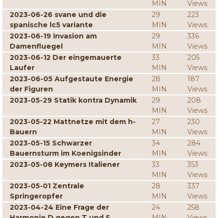
MIN
Views
2023-06-26 svane und die
29
223
spanische lc5 variante
MIN
Views
2023-06-19 Invasion am
29
336
Damenfluegel
MIN
Views
2023-06-12 Der eingemauerte
33
205
Laufer
MIN
Views
2023-06-05 Aufgestaute Energie
28
187
der Figuren
MIN
Views
2023-05-29 Statik kontra Dynamik
29
208
MIN
Views
2023-05-22 Mattnetze mit dem h-
27
230
Bauern
MIN
Views
2023-05-15 Schwarzer
34
284
Bauernsturm im Koenigsinder
MIN
Views
2023-05-08 Keymers Italiener
33
353
MIN
Views
2023-05-01 Zentrale
28
337
Springeropfer
MIN
Views
2023-04-24 Eine Frage der
24
258
Harmonie D gegen T und S
MIN
Views