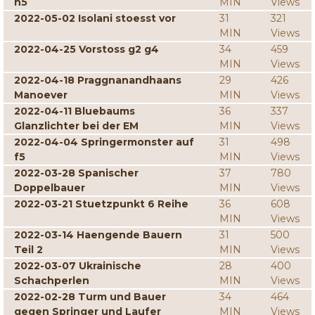
h5
MIN
Views
2022-05-02 Isolani stoesst vor
31
321
MIN
Views
2022-04-25 Vorstoss g2 g4
34
459
MIN
Views
2022-04-18 Praggnanandhaans
29
426
Manoever
MIN
Views
2022-04-11 Bluebaums
36
337
Glanzlichter bei der EM
MIN
Views
2022-04-04 Springermonster auf
31
498
f5
MIN
Views
2022-03-28 Spanischer
37
780
Doppelbauer
MIN
Views
2022-03-21 Stuetzpunkt 6 Reihe
36
608
MIN
Views
2022-03-14 Haengende Bauern
31
500
Teil 2
MIN
Views
2022-03-07 Ukrainische
28
400
Schachperlen
MIN
Views
2022-02-28 Turm und Bauer
34
464
gegen Springer und Laufer
MIN
Views