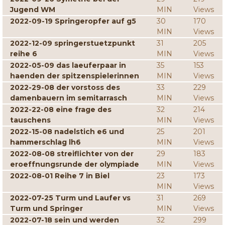
Jugend WM
MIN
Views
2022-09-19 Springeropfer auf g5
30
170
MIN
Views
2022-12-09 springerstuetzpunkt
31
205
reihe 6
MIN
Views
2022-05-09 das laeuferpaar in
35
153
haenden der spitzenspielerinnen
MIN
Views
2022-29-08 der vorstoss des
33
229
damenbauern im semitarrasch
MIN
Views
2022-22-08 eine frage des
32
214
tauschens
MIN
Views
2022-15-08 nadelstich e6 und
25
201
hammerschlag lh6
MIN
Views
2022-08-08 streiflichter von der
29
183
eroeffnungsrunde der olympiade
MIN
Views
2022-08-01 Reihe 7 in Biel
23
173
MIN
Views
2022-07-25 Turm und Laufer vs
31
269
Turm und Springer
MIN
Views
2022-07-18 sein und werden
32
299