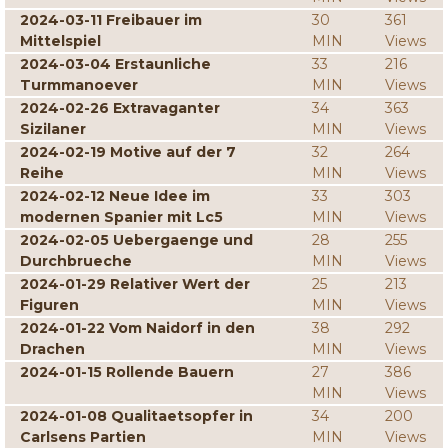
2024-03-11 Freibauer im
30
361
Mittelspiel
MIN
Views
2024-03-04 Erstaunliche
33
216
Turmmanoever
MIN
Views
2024-02-26 Extravaganter
34
363
Sizilaner
MIN
Views
2024-02-19 Motive auf der 7
32
264
Reihe
MIN
Views
2024-02-12 Neue Idee im
33
303
modernen Spanier mit Lc5
MIN
Views
2024-02-05 Uebergaenge und
28
255
Durchbrueche
MIN
Views
2024-01-29 Relativer Wert der
25
213
Figuren
MIN
Views
2024-01-22 Vom Naidorf in den
38
292
Drachen
MIN
Views
2024-01-15 Rollende Bauern
27
386
MIN
Views
2024-01-08 Qualitaetsopfer in
34
200
Carlsens Partien
MIN
Views