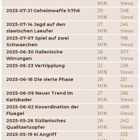
MIN
Views
2025-07-21 Geheimwaffe h7h6
29
348
MIN
Views
2025-07-14 Jagd auf den
27
245
slawischen Laeufer
MIN
Views
2025-07-07 Spiel auf zwei
25
198
Schwaechen
MIN
Views
2025-06-30 Italienische
28
307
Wirrungen
MIN
Views
2025-06-23 Vertripplung
32
228
MIN
Views
2025-06-16 Die vierte Phase
28
231
MIN
Views
2025-06-09 Neuer Trend im
27
266
Karlsbader
MIN
Views
2025-06-02 Kooerdination der
28
488
Fluegel
MIN
Views
2025-05-26 Sizilanisches
28
240
Qualitaetsopfer
MIN
Views
2025-05-19 KI Angriff
32
333