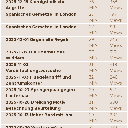
2025-12-15 Koenigsindische
36
368
Angriffe
MIN
Views
Spanisches Gemetzel in London
27
197
MIN
Views
Spanisches Gemetzel in London
27
99
MIN
Views
2025-12-01 Gegen alle Regeln
29
245
MIN
Views
2025-11-17 Die Hoerner des
37
313
Widders
MIN
Views
2025-11-03
31
418
Vereinfachungsversuche
MIN
Views
2025-11-03 Fluegelangriff und
32
246
Zentrumskonter
MIN
Views
2025-10-27 Springerpaar gegen
29
517
Lauferpaar
MIN
Views
2025-10-20 Dreiklang Motiv
31
300
Berechnung Beurteilung
MIN
Views
2025-10-13 Ueber Bord mit ihm
29
204
MIN
Views
2025-10-06 Vorstoss e4 im
25
273