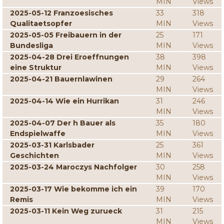
MIN
Views
2025-05-12 Franzoesisches
33
318
Qualitaetsopfer
MIN
Views
2025-05-05 Freibauern in der
25
171
Bundesliga
MIN
Views
2025-04-28 Drei Eroeffnungen
38
398
eine Struktur
MIN
Views
2025-04-21 Bauernlawinen
29
264
MIN
Views
2025-04-14 Wie ein Hurrikan
31
246
MIN
Views
2025-04-07 Der h Bauer als
35
180
Endspielwaffe
MIN
Views
2025-03-31 Karlsbader
25
361
Geschichten
MIN
Views
2025-03-24 Maroczys Nachfolger
30
258
MIN
Views
2025-03-17 Wie bekomme ich ein
39
170
Remis
MIN
Views
2025-03-11 Kein Weg zurueck
31
215
MIN
Views