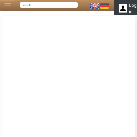
Log
in