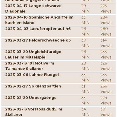
2023-04-17 Lange schwarze
29
225
Diagonale
MIN
Views
2023-04-10 Spanische Angriffe im
33
284
kuehlen Island
MIN
Views
2023-04-03 Laeuferopfer auf h6
28
280
MIN
Views
2023-03-27 Felderschwaeche d5
30
314
MIN
Views
2023-03-20 Ungleichfarbige
28
233
Laufer im Mittelspiel
MIN
Views
2023-03-13 101 Motive im
28
326
Taimanov Sizilaner
MIN
Views
2023-03-06 Lahme Fluegel
33
235
MIN
Views
2023-02-27 So Glanzpartien
31
266
MIN
Views
2023-02-20 Uebergaenge
33
224
MIN
Views
2023-02-13 Vorstoss d6d5 im
34
301
Sizilaner
MIN
Views