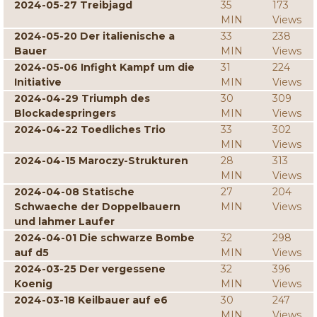
2024-05-27 Treibjagd
35
173
MIN
Views
2024-05-20 Der italienische a
33
238
Bauer
MIN
Views
2024-05-06 Infight Kampf um die
31
224
Initiative
MIN
Views
2024-04-29 Triumph des
30
309
Blockadespringers
MIN
Views
2024-04-22 Toedliches Trio
33
302
MIN
Views
2024-04-15 Maroczy-Strukturen
28
313
MIN
Views
2024-04-08 Statische
27
204
Schwaeche der Doppelbauern
MIN
Views
und lahmer Laufer
2024-04-01 Die schwarze Bombe
32
298
auf d5
MIN
Views
2024-03-25 Der vergessene
32
396
Koenig
MIN
Views
2024-03-18 Keilbauer auf e6
30
247
MIN
Views