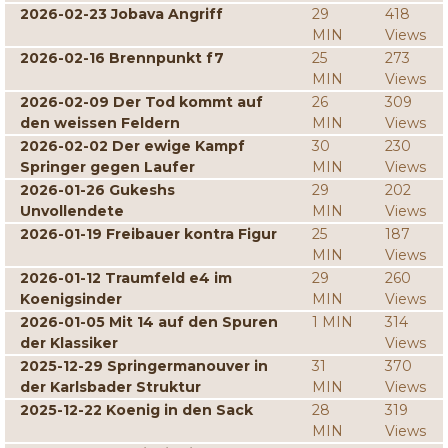
2026-02-23 Jobava Angriff
29
418
MIN
Views
2026-02-16 Brennpunkt f7
25
273
MIN
Views
2026-02-09 Der Tod kommt auf
26
309
den weissen Feldern
MIN
Views
2026-02-02 Der ewige Kampf
30
230
Springer gegen Laufer
MIN
Views
2026-01-26 Gukeshs
29
202
Unvollendete
MIN
Views
2026-01-19 Freibauer kontra Figur
25
187
MIN
Views
2026-01-12 Traumfeld e4 im
29
260
Koenigsinder
MIN
Views
2026-01-05 Mit 14 auf den Spuren
1 MIN
314
der Klassiker
Views
2025-12-29 Springermanouver in
31
370
der Karlsbader Struktur
MIN
Views
2025-12-22 Koenig in den Sack
28
319
MIN
Views