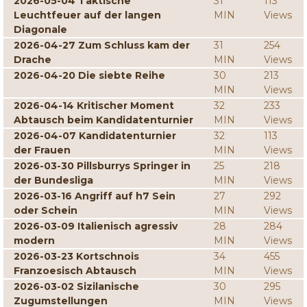
2026-05-04 Taktische
31
113
Leuchtfeuer auf der langen
MIN
Views
Diagonale
2026-04-27 Zum Schluss kam der
31
254
Drache
MIN
Views
2026-04-20 Die siebte Reihe
30
213
MIN
Views
2026-04-14 Kritischer Moment
32
233
Abtausch beim Kandidatenturnier
MIN
Views
2026-04-07 Kandidatenturnier
32
113
der Frauen
MIN
Views
2026-03-30 Pillsburrys Springer in
25
218
der Bundesliga
MIN
Views
2026-03-16 Angriff auf h7 Sein
27
292
oder Schein
MIN
Views
2026-03-09 Italienisch agressiv
28
284
modern
MIN
Views
2026-03-23 Kortschnois
34
455
Franzoesisch Abtausch
MIN
Views
2026-03-02 Sizilanische
30
295
Zugumstellungen
MIN
Views