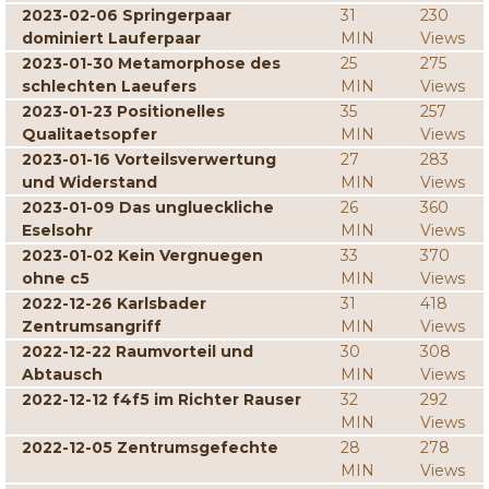
2023-02-06 Springerpaar
31
230
dominiert Lauferpaar
MIN
Views
2023-01-30 Metamorphose des
25
275
schlechten Laeufers
MIN
Views
2023-01-23 Positionelles
35
257
Qualitaetsopfer
MIN
Views
2023-01-16 Vorteilsverwertung
27
283
und Widerstand
MIN
Views
2023-01-09 Das unglueckliche
26
360
Eselsohr
MIN
Views
2023-01-02 Kein Vergnuegen
33
370
ohne c5
MIN
Views
2022-12-26 Karlsbader
31
418
Zentrumsangriff
MIN
Views
2022-12-22 Raumvorteil und
30
308
Abtausch
MIN
Views
2022-12-12 f4f5 im Richter Rauser
32
292
MIN
Views
2022-12-05 Zentrumsgefechte
28
278
MIN
Views