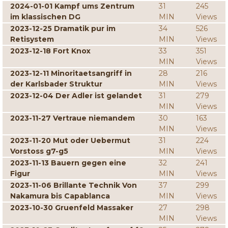
2024-01-01 Kampf ums Zentrum
31
245
im klassischen DG
MIN
Views
2023-12-25 Dramatik pur im
34
526
Retisystem
MIN
Views
2023-12-18 Fort Knox
33
351
MIN
Views
2023-12-11 Minoritaetsangriff in
28
216
der Karlsbader Struktur
MIN
Views
2023-12-04 Der Adler ist gelandet
31
279
MIN
Views
2023-11-27 Vertraue niemandem
30
163
MIN
Views
2023-11-20 Mut oder Uebermut
31
224
Vorstoss g7-g5
MIN
Views
2023-11-13 Bauern gegen eine
32
241
Figur
MIN
Views
2023-11-06 Brillante Technik Von
37
299
Nakamura bis Capablanca
MIN
Views
2023-10-30 Gruenfeld Massaker
27
298
MIN
Views