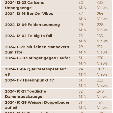
2024-12-23 Carlsens
30
432
Uebergaenge
MIN
Views
2024-12-16 BenOni Vibes
37
254
MIN
Views
2024-12-09 Felderraeumung
29
228
MIN
Views
2024-12-02 To big to fail
25
160
MIN
Views
2024-11-25 Mit feinen Manoevern
28
212
zum Titel
MIN
Views
2024-11-18 Springer gegen Laufer
31
236
MIN
Views
2024-11-04 Qualitaetsopfer auf
24
288
e3
MIN
Views
2024-11-11 Brennpunkt f7
31
222
MIN
Views
2024-10-21 Toedliche
32
248
Damenrueckzuege
MIN
Views
2024-10-28 Weisser Doppelbauer
31
164
auf e5
MIN
Views