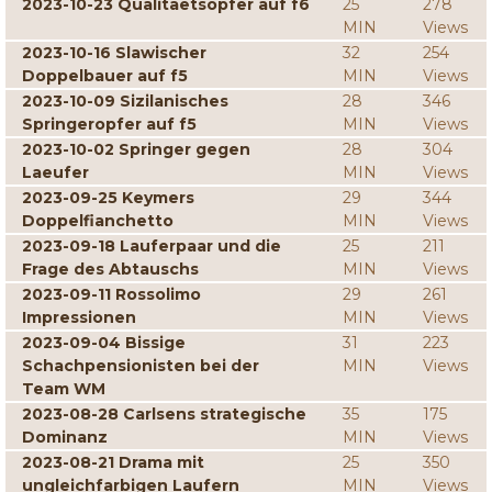
2023-10-23 Qualitaetsopfer auf f6
25
278
MIN
Views
2023-10-16 Slawischer
32
254
Doppelbauer auf f5
MIN
Views
2023-10-09 Sizilanisches
28
346
Springeropfer auf f5
MIN
Views
2023-10-02 Springer gegen
28
304
Laeufer
MIN
Views
2023-09-25 Keymers
29
344
Doppelfianchetto
MIN
Views
2023-09-18 Lauferpaar und die
25
211
Frage des Abtauschs
MIN
Views
2023-09-11 Rossolimo
29
261
Impressionen
MIN
Views
2023-09-04 Bissige
31
223
Schachpensionisten bei der
MIN
Views
Team WM
2023-08-28 Carlsens strategische
35
175
Dominanz
MIN
Views
2023-08-21 Drama mit
25
350
ungleichfarbigen Laufern
MIN
Views