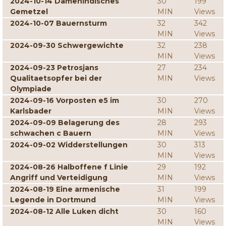
2024-10-14 Damenindisches
30
199
Gemetzel
MIN
Views
2024-10-07 Bauernsturm
32
342
MIN
Views
2024-09-30 Schwergewichte
32
238
MIN
Views
2024-09-23 Petrosjans
27
234
Qualitaetsopfer bei der
MIN
Views
Olympiade
2024-09-16 Vorposten e5 im
30
270
Karlsbader
MIN
Views
2024-09-09 Belagerung des
28
293
schwachen c Bauern
MIN
Views
2024-09-02 Widderstellungen
30
313
MIN
Views
2024-08-26 Halboffene f Linie
29
192
Angriff und Verteidigung
MIN
Views
2024-08-19 Eine armenische
31
199
Legende in Dortmund
MIN
Views
2024-08-12 Alle Luken dicht
30
160
MIN
Views