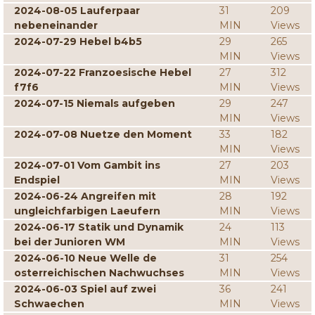
2024-08-05 Lauferpaar
31
209
nebeneinander
MIN
Views
2024-07-29 Hebel b4b5
29
265
MIN
Views
2024-07-22 Franzoesische Hebel
27
312
f7f6
MIN
Views
2024-07-15 Niemals aufgeben
29
247
MIN
Views
2024-07-08 Nuetze den Moment
33
182
MIN
Views
2024-07-01 Vom Gambit ins
27
203
Endspiel
MIN
Views
2024-06-24 Angreifen mit
28
192
ungleichfarbigen Laeufern
MIN
Views
2024-06-17 Statik und Dynamik
24
113
bei der Junioren WM
MIN
Views
2024-06-10 Neue Welle de
31
254
osterreichischen Nachwuchses
MIN
Views
2024-06-03 Spiel auf zwei
36
241
Schwaechen
MIN
Views