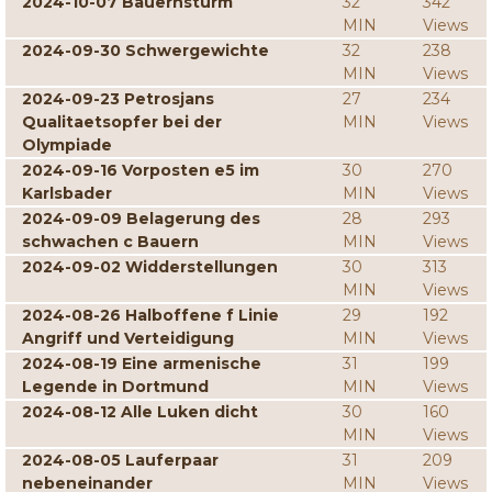
2024-10-07 Bauernsturm
32
342
MIN
Views
2024-09-30 Schwergewichte
32
238
MIN
Views
2024-09-23 Petrosjans
27
234
Qualitaetsopfer bei der
MIN
Views
Olympiade
2024-09-16 Vorposten e5 im
30
270
Karlsbader
MIN
Views
2024-09-09 Belagerung des
28
293
schwachen c Bauern
MIN
Views
2024-09-02 Widderstellungen
30
313
MIN
Views
2024-08-26 Halboffene f Linie
29
192
Angriff und Verteidigung
MIN
Views
2024-08-19 Eine armenische
31
199
Legende in Dortmund
MIN
Views
2024-08-12 Alle Luken dicht
30
160
MIN
Views
2024-08-05 Lauferpaar
31
209
nebeneinander
MIN
Views