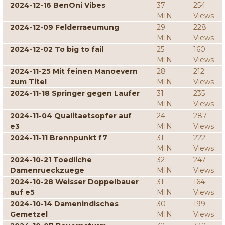
2024-12-16 BenOni Vibes
37
254
MIN
Views
2024-12-09 Felderraeumung
29
228
MIN
Views
2024-12-02 To big to fail
25
160
MIN
Views
2024-11-25 Mit feinen Manoevern
28
212
zum Titel
MIN
Views
2024-11-18 Springer gegen Laufer
31
235
MIN
Views
2024-11-04 Qualitaetsopfer auf
24
287
e3
MIN
Views
2024-11-11 Brennpunkt f7
31
222
MIN
Views
2024-10-21 Toedliche
32
247
Damenrueckzuege
MIN
Views
2024-10-28 Weisser Doppelbauer
31
164
auf e5
MIN
Views
2024-10-14 Damenindisches
30
199
Gemetzel
MIN
Views