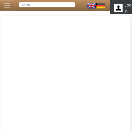
Log
in