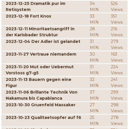
2023-12-25 Dramatik pur im
34
526
Retisystem
MIN
Views
2023-12-18 Fort Knox
33
351
MIN
Views
2023-12-11 Minoritaetsangriff in
28
216
der Karlsbader Struktur
MIN
Views
2023-12-04 Der Adler ist gelandet
31
279
MIN
Views
2023-11-27 Vertraue niemandem
30
163
MIN
Views
2023-11-20 Mut oder Uebermut
31
224
Vorstoss g7-g5
MIN
Views
2023-11-13 Bauern gegen eine
32
241
Figur
MIN
Views
2023-11-06 Brillante Technik Von
37
299
Nakamura bis Capablanca
MIN
Views
2023-10-30 Gruenfeld Massaker
27
298
MIN
Views
2023-10-23 Qualitaetsopfer auf f6
25
278
MIN
Views