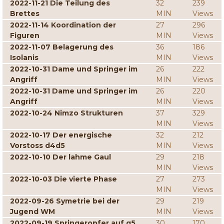
2022-11-21 Die Teilung des
32
239
Brettes
MIN
Views
2022-11-14 Koordination der
27
296
Figuren
MIN
Views
2022-11-07 Belagerung des
36
186
Isolanis
MIN
Views
2022-10-31 Dame und Springer im
26
222
Angriff
MIN
Views
2022-10-31 Dame und Springer im
26
220
Angriff
MIN
Views
2022-10-24 Nimzo Strukturen
37
329
MIN
Views
2022-10-17 Der energische
32
212
Vorstoss d4d5
MIN
Views
2022-10-10 Der lahme Gaul
29
218
MIN
Views
2022-10-03 Die vierte Phase
27
273
MIN
Views
2022-09-26 Symetrie bei der
29
219
Jugend WM
MIN
Views
2022-09-19 Springeropfer auf g5
30
170