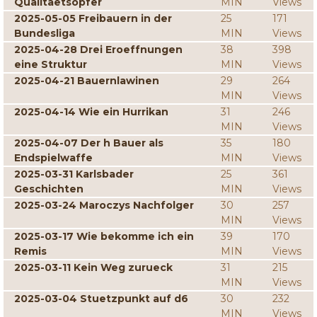
Qualitaetsopfer
MIN
Views
2025-05-05 Freibauern in der
25
171
Bundesliga
MIN
Views
2025-04-28 Drei Eroeffnungen
38
398
eine Struktur
MIN
Views
2025-04-21 Bauernlawinen
29
264
MIN
Views
2025-04-14 Wie ein Hurrikan
31
246
MIN
Views
2025-04-07 Der h Bauer als
35
180
Endspielwaffe
MIN
Views
2025-03-31 Karlsbader
25
361
Geschichten
MIN
Views
2025-03-24 Maroczys Nachfolger
30
257
MIN
Views
2025-03-17 Wie bekomme ich ein
39
170
Remis
MIN
Views
2025-03-11 Kein Weg zurueck
31
215
MIN
Views
2025-03-04 Stuetzpunkt auf d6
30
232
MIN
Views