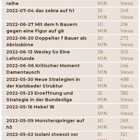
reihe
MIN
Views
2022-07-04 das zebra auf h1
33
249
MIN
Views
2022-06-27 Mit dem h Bauern
30
218
gegen eine Figur auf g6
MIN
Views
2022-06-20 Doppelter f Bauer als
30
273
Abrissbirne
MIN
Views
2022-06-13 Wesley So Eine
28
305
Lehrstunde
MIN
Views
2022-06-06 Kritischer Moment
34
246
Damentausch
MIN
Views
2022-05-30 Neue Strategien in
32
498
der Karlsbader Struktur
MIN
Views
2022-05-23 Eroeffnung und
25
385
Strategie in der Bundesliga
MIN
Views
2022-05-16 Hebel 1B
28
330
MIN
Views
2022-05-09 Monsterspringer auf
30
269
h5
MIN
Views
2022-05-02 Isolani stoesst vor
31
321