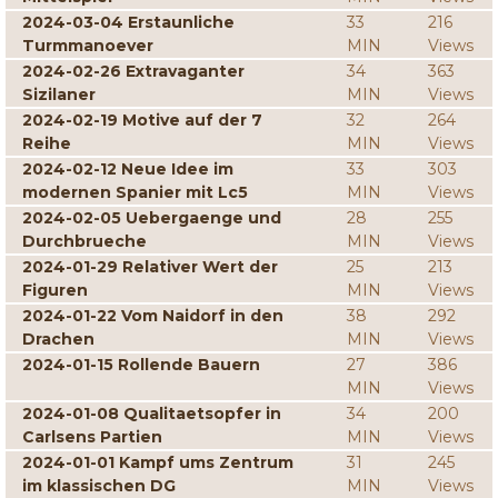
2024-03-04 Erstaunliche
33
216
Turmmanoever
MIN
Views
2024-02-26 Extravaganter
34
363
Sizilaner
MIN
Views
2024-02-19 Motive auf der 7
32
264
Reihe
MIN
Views
2024-02-12 Neue Idee im
33
303
modernen Spanier mit Lc5
MIN
Views
2024-02-05 Uebergaenge und
28
255
Durchbrueche
MIN
Views
2024-01-29 Relativer Wert der
25
213
Figuren
MIN
Views
2024-01-22 Vom Naidorf in den
38
292
Drachen
MIN
Views
2024-01-15 Rollende Bauern
27
386
MIN
Views
2024-01-08 Qualitaetsopfer in
34
200
Carlsens Partien
MIN
Views
2024-01-01 Kampf ums Zentrum
31
245
im klassischen DG
MIN
Views