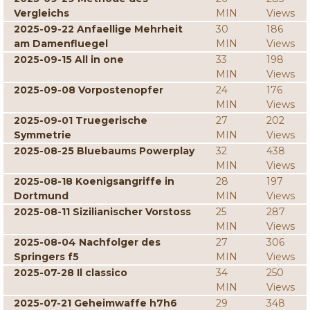
Vergleichs
MIN
Views
2025-09-22 Anfaellige Mehrheit
30
186
am Damenfluegel
MIN
Views
2025-09-15 All in one
33
198
MIN
Views
2025-09-08 Vorpostenopfer
24
176
MIN
Views
2025-09-01 Truegerische
27
202
Symmetrie
MIN
Views
2025-08-25 Bluebaums Powerplay
32
438
MIN
Views
2025-08-18 Koenigsangriffe in
28
197
Dortmund
MIN
Views
2025-08-11 Sizilianischer Vorstoss
25
287
MIN
Views
2025-08-04 Nachfolger des
27
306
Springers f5
MIN
Views
2025-07-28 Il classico
34
250
MIN
Views
2025-07-21 Geheimwaffe h7h6
29
348