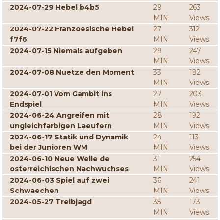
2024-07-29 Hebel b4b5
29
263
MIN
Views
2024-07-22 Franzoesische Hebel
27
312
f7f6
MIN
Views
2024-07-15 Niemals aufgeben
29
247
MIN
Views
2024-07-08 Nuetze den Moment
33
182
MIN
Views
2024-07-01 Vom Gambit ins
27
203
Endspiel
MIN
Views
2024-06-24 Angreifen mit
28
192
ungleichfarbigen Laeufern
MIN
Views
2024-06-17 Statik und Dynamik
24
113
bei der Junioren WM
MIN
Views
2024-06-10 Neue Welle de
31
254
osterreichischen Nachwuchses
MIN
Views
2024-06-03 Spiel auf zwei
36
241
Schwaechen
MIN
Views
2024-05-27 Treibjagd
35
173
MIN
Views