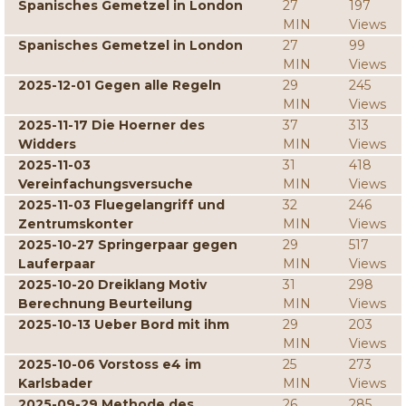
Spanisches Gemetzel in London
27
197
MIN
Views
Spanisches Gemetzel in London
27
99
MIN
Views
2025-12-01 Gegen alle Regeln
29
245
MIN
Views
2025-11-17 Die Hoerner des
37
313
Widders
MIN
Views
2025-11-03
31
418
Vereinfachungsversuche
MIN
Views
2025-11-03 Fluegelangriff und
32
246
Zentrumskonter
MIN
Views
2025-10-27 Springerpaar gegen
29
517
Lauferpaar
MIN
Views
2025-10-20 Dreiklang Motiv
31
298
Berechnung Beurteilung
MIN
Views
2025-10-13 Ueber Bord mit ihm
29
203
MIN
Views
2025-10-06 Vorstoss e4 im
25
273
Karlsbader
MIN
Views
2025-09-29 Methode des
26
285