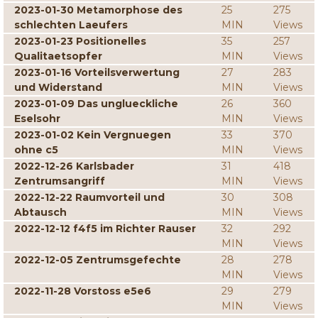
2023-01-30 Metamorphose des
25
275
schlechten Laeufers
MIN
Views
2023-01-23 Positionelles
35
257
Qualitaetsopfer
MIN
Views
2023-01-16 Vorteilsverwertung
27
283
und Widerstand
MIN
Views
2023-01-09 Das unglueckliche
26
360
Eselsohr
MIN
Views
2023-01-02 Kein Vergnuegen
33
370
ohne c5
MIN
Views
2022-12-26 Karlsbader
31
418
Zentrumsangriff
MIN
Views
2022-12-22 Raumvorteil und
30
308
Abtausch
MIN
Views
2022-12-12 f4f5 im Richter Rauser
32
292
MIN
Views
2022-12-05 Zentrumsgefechte
28
278
MIN
Views
2022-11-28 Vorstoss e5e6
29
279
MIN
Views