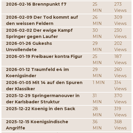
2026-02-16 Brennpunkt f7
25
273
MIN
Views
2026-02-09 Der Tod kommt auf
26
309
den weissen Feldern
MIN
Views
2026-02-02 Der ewige Kampf
30
230
Springer gegen Laufer
MIN
Views
2026-01-26 Gukeshs
29
202
Unvollendete
MIN
Views
2026-01-19 Freibauer kontra Figur
25
187
MIN
Views
2026-01-12 Traumfeld e4 im
29
260
Koenigsinder
MIN
Views
2026-01-05 Mit 14 auf den Spuren
1 MIN
314
der Klassiker
Views
2025-12-29 Springermanouver in
31
370
der Karlsbader Struktur
MIN
Views
2025-12-22 Koenig in den Sack
28
319
MIN
Views
2025-12-15 Koenigsindische
36
368
Angriffe
MIN
Views