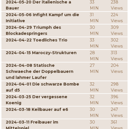
2024-05-20 Der italienische a
33
238
Bauer
MIN
Views
2024-05-06 Infight Kampf um die
31
224
Initiative
MIN
Views
2024-04-29 Triumph des
30
309
Blockadespringers
MIN
Views
2024-04-22 Toedliches Trio
33
302
MIN
Views
2024-04-15 Maroczy-Strukturen
28
313
MIN
Views
2024-04-08 Statische
27
204
Schwaeche der Doppelbauern
MIN
Views
und lahmer Laufer
2024-04-01 Die schwarze Bombe
32
298
auf d5
MIN
Views
2024-03-25 Der vergessene
32
396
Koenig
MIN
Views
2024-03-18 Keilbauer auf e6
30
247
MIN
Views
2024-03-11 Freibauer im
30
361
Mittelspiel
MIN
Views