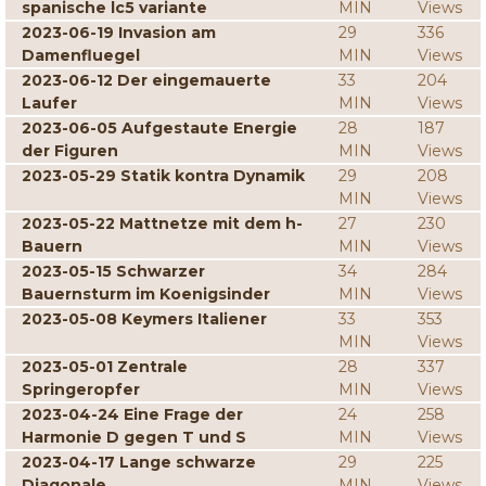
spanische lc5 variante
MIN
Views
2023-06-19 Invasion am
29
336
Damenfluegel
MIN
Views
2023-06-12 Der eingemauerte
33
204
Laufer
MIN
Views
2023-06-05 Aufgestaute Energie
28
187
der Figuren
MIN
Views
2023-05-29 Statik kontra Dynamik
29
208
MIN
Views
2023-05-22 Mattnetze mit dem h-
27
230
Bauern
MIN
Views
2023-05-15 Schwarzer
34
284
Bauernsturm im Koenigsinder
MIN
Views
2023-05-08 Keymers Italiener
33
353
MIN
Views
2023-05-01 Zentrale
28
337
Springeropfer
MIN
Views
2023-04-24 Eine Frage der
24
258
Harmonie D gegen T und S
MIN
Views
2023-04-17 Lange schwarze
29
225
Diagonale
MIN
Views