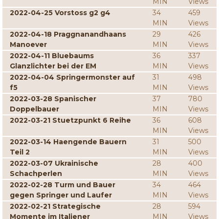
MIN
Views
2022-04-25 Vorstoss g2 g4
34
459
MIN
Views
2022-04-18 Praggnanandhaans
29
426
Manoever
MIN
Views
2022-04-11 Bluebaums
36
337
Glanzlichter bei der EM
MIN
Views
2022-04-04 Springermonster auf
31
498
f5
MIN
Views
2022-03-28 Spanischer
37
780
Doppelbauer
MIN
Views
2022-03-21 Stuetzpunkt 6 Reihe
36
608
MIN
Views
2022-03-14 Haengende Bauern
31
500
Teil 2
MIN
Views
2022-03-07 Ukrainische
28
400
Schachperlen
MIN
Views
2022-02-28 Turm und Bauer
34
464
gegen Springer und Laufer
MIN
Views
2022-02-21 Strategische
28
594
Momente im Italiener
MIN
Views