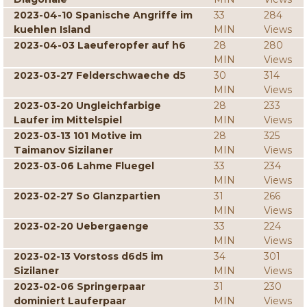
2023-04-10 Spanische Angriffe im
33
284
kuehlen Island
MIN
Views
2023-04-03 Laeuferopfer auf h6
28
280
MIN
Views
2023-03-27 Felderschwaeche d5
30
314
MIN
Views
2023-03-20 Ungleichfarbige
28
233
Laufer im Mittelspiel
MIN
Views
2023-03-13 101 Motive im
28
325
Taimanov Sizilaner
MIN
Views
2023-03-06 Lahme Fluegel
33
234
MIN
Views
2023-02-27 So Glanzpartien
31
266
MIN
Views
2023-02-20 Uebergaenge
33
224
MIN
Views
2023-02-13 Vorstoss d6d5 im
34
301
Sizilaner
MIN
Views
2023-02-06 Springerpaar
31
230
dominiert Lauferpaar
MIN
Views