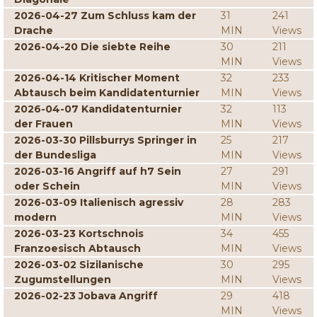
2026-04-27 Zum Schluss kam der
31
241
Drache
MIN
Views
2026-04-20 Die siebte Reihe
30
211
MIN
Views
2026-04-14 Kritischer Moment
32
233
Abtausch beim Kandidatenturnier
MIN
Views
2026-04-07 Kandidatenturnier
32
113
der Frauen
MIN
Views
2026-03-30 Pillsburrys Springer in
25
217
der Bundesliga
MIN
Views
2026-03-16 Angriff auf h7 Sein
27
291
oder Schein
MIN
Views
2026-03-09 Italienisch agressiv
28
283
modern
MIN
Views
2026-03-23 Kortschnois
34
455
Franzoesisch Abtausch
MIN
Views
2026-03-02 Sizilanische
30
295
Zugumstellungen
MIN
Views
2026-02-23 Jobava Angriff
29
418
MIN
Views