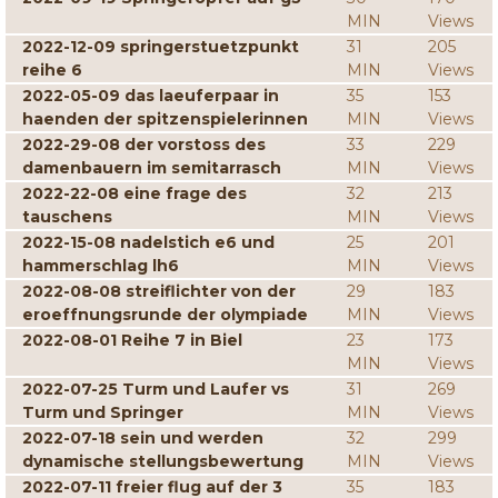
MIN
Views
2022-12-09 springerstuetzpunkt
31
205
reihe 6
MIN
Views
2022-05-09 das laeuferpaar in
35
153
haenden der spitzenspielerinnen
MIN
Views
2022-29-08 der vorstoss des
33
229
damenbauern im semitarrasch
MIN
Views
2022-22-08 eine frage des
32
213
tauschens
MIN
Views
2022-15-08 nadelstich e6 und
25
201
hammerschlag lh6
MIN
Views
2022-08-08 streiflichter von der
29
183
eroeffnungsrunde der olympiade
MIN
Views
2022-08-01 Reihe 7 in Biel
23
173
MIN
Views
2022-07-25 Turm und Laufer vs
31
269
Turm und Springer
MIN
Views
2022-07-18 sein und werden
32
299
dynamische stellungsbewertung
MIN
Views
2022-07-11 freier flug auf der 3
35
183