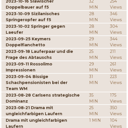
2023-10-16 Slawischer
32
254
Doppelbauer auf f5
MIN
Views
2023-10-09 Sizilanisches
28
346
Springeropfer auf f5
MIN
Views
2023-10-02 Springer gegen
28
304
Laeufer
MIN
Views
2023-09-25 Keymers
29
344
Doppelfianchetto
MIN
Views
2023-09-18 Lauferpaar und die
25
211
Frage des Abtauschs
MIN
Views
2023-09-11 Rossolimo
29
261
Impressionen
MIN
Views
2023-09-04 Bissige
31
223
Schachpensionisten bei der
MIN
Views
Team WM
2023-08-28 Carlsens strategische
35
175
Dominanz
MIN
Views
2023-08-21 Drama mit
25
350
ungleichfarbigen Laufern
MIN
Views
Drama mit ungleichfarbigen
1 MIN
104
Laufern
Views