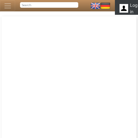
Log
in