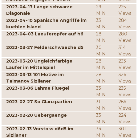
2023-04-17 Lange schwarze
29
225
Diagonale
MIN
Views
2023-04-10 Spanische Angriffe im
33
284
kuehlen Island
MIN
Views
2023-04-03 Laeuferopfer auf h6
28
280
MIN
Views
2023-03-27 Felderschwaeche d5
30
314
MIN
Views
2023-03-20 Ungleichfarbige
28
233
Laufer im Mittelspiel
MIN
Views
2023-03-13 101 Motive im
28
326
Taimanov Sizilaner
MIN
Views
2023-03-06 Lahme Fluegel
33
235
MIN
Views
2023-02-27 So Glanzpartien
31
266
MIN
Views
2023-02-20 Uebergaenge
33
224
MIN
Views
2023-02-13 Vorstoss d6d5 im
34
301
Sizilaner
MIN
Views