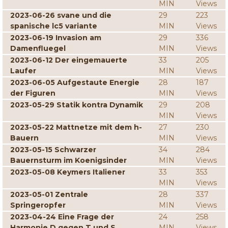
MIN
Views
2023-06-26 svane und die
29
223
spanische lc5 variante
MIN
Views
2023-06-19 Invasion am
29
336
Damenfluegel
MIN
Views
2023-06-12 Der eingemauerte
33
205
Laufer
MIN
Views
2023-06-05 Aufgestaute Energie
28
187
der Figuren
MIN
Views
2023-05-29 Statik kontra Dynamik
29
208
MIN
Views
2023-05-22 Mattnetze mit dem h-
27
230
Bauern
MIN
Views
2023-05-15 Schwarzer
34
284
Bauernsturm im Koenigsinder
MIN
Views
2023-05-08 Keymers Italiener
33
353
MIN
Views
2023-05-01 Zentrale
28
337
Springeropfer
MIN
Views
2023-04-24 Eine Frage der
24
258
Harmonie D gegen T und S
MIN
Views