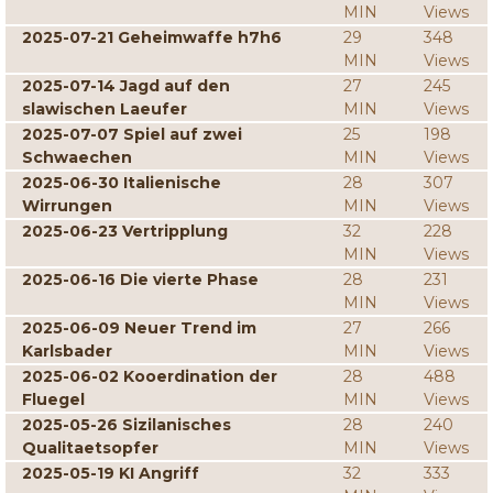
MIN
Views
2025-07-21 Geheimwaffe h7h6
29
348
MIN
Views
2025-07-14 Jagd auf den
27
245
slawischen Laeufer
MIN
Views
2025-07-07 Spiel auf zwei
25
198
Schwaechen
MIN
Views
2025-06-30 Italienische
28
307
Wirrungen
MIN
Views
2025-06-23 Vertripplung
32
228
MIN
Views
2025-06-16 Die vierte Phase
28
231
MIN
Views
2025-06-09 Neuer Trend im
27
266
Karlsbader
MIN
Views
2025-06-02 Kooerdination der
28
488
Fluegel
MIN
Views
2025-05-26 Sizilanisches
28
240
Qualitaetsopfer
MIN
Views
2025-05-19 KI Angriff
32
333