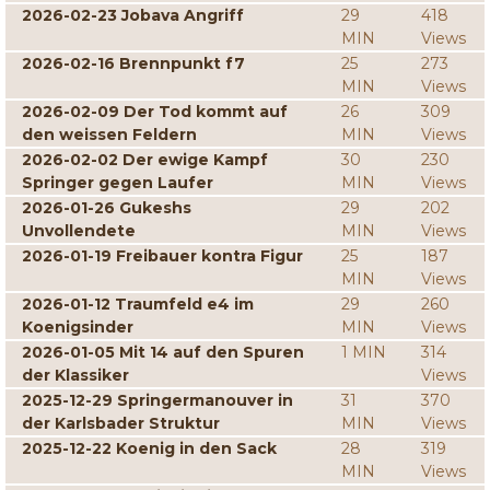
2026-02-23 Jobava Angriff
29
418
MIN
Views
2026-02-16 Brennpunkt f7
25
273
MIN
Views
2026-02-09 Der Tod kommt auf
26
309
den weissen Feldern
MIN
Views
2026-02-02 Der ewige Kampf
30
230
Springer gegen Laufer
MIN
Views
2026-01-26 Gukeshs
29
202
Unvollendete
MIN
Views
2026-01-19 Freibauer kontra Figur
25
187
MIN
Views
2026-01-12 Traumfeld e4 im
29
260
Koenigsinder
MIN
Views
2026-01-05 Mit 14 auf den Spuren
1 MIN
314
der Klassiker
Views
2025-12-29 Springermanouver in
31
370
der Karlsbader Struktur
MIN
Views
2025-12-22 Koenig in den Sack
28
319
MIN
Views