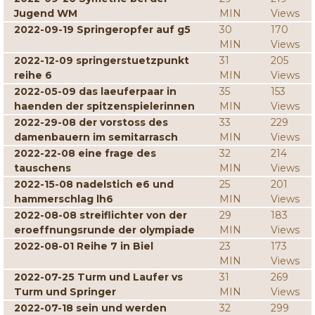
Jugend WM
MIN
Views
2022-09-19 Springeropfer auf g5
30
170
MIN
Views
2022-12-09 springerstuetzpunkt
31
205
reihe 6
MIN
Views
2022-05-09 das laeuferpaar in
35
153
haenden der spitzenspielerinnen
MIN
Views
2022-29-08 der vorstoss des
33
229
damenbauern im semitarrasch
MIN
Views
2022-22-08 eine frage des
32
214
tauschens
MIN
Views
2022-15-08 nadelstich e6 und
25
201
hammerschlag lh6
MIN
Views
2022-08-08 streiflichter von der
29
183
eroeffnungsrunde der olympiade
MIN
Views
2022-08-01 Reihe 7 in Biel
23
173
MIN
Views
2022-07-25 Turm und Laufer vs
31
269
Turm und Springer
MIN
Views
2022-07-18 sein und werden
32
299