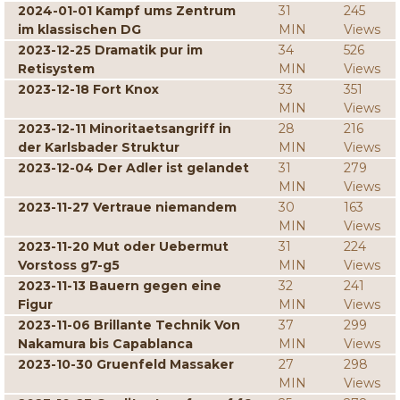
2024-01-01 Kampf ums Zentrum
31
245
im klassischen DG
MIN
Views
2023-12-25 Dramatik pur im
34
526
Retisystem
MIN
Views
2023-12-18 Fort Knox
33
351
MIN
Views
2023-12-11 Minoritaetsangriff in
28
216
der Karlsbader Struktur
MIN
Views
2023-12-04 Der Adler ist gelandet
31
279
MIN
Views
2023-11-27 Vertraue niemandem
30
163
MIN
Views
2023-11-20 Mut oder Uebermut
31
224
Vorstoss g7-g5
MIN
Views
2023-11-13 Bauern gegen eine
32
241
Figur
MIN
Views
2023-11-06 Brillante Technik Von
37
299
Nakamura bis Capablanca
MIN
Views
2023-10-30 Gruenfeld Massaker
27
298
MIN
Views