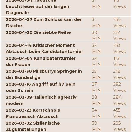
2026-05-04 Taktische
31
113
Leuchtfeuer auf der langen
MIN
Views
Diagonale
2026-04-27 Zum Schluss kam der
31
254
Drache
MIN
Views
2026-04-20 Die siebte Reihe
30
212
MIN
Views
2026-04-14 Kritischer Moment
32
233
Abtausch beim Kandidatenturnier
MIN
Views
2026-04-07 Kandidatenturnier
32
113
der Frauen
MIN
Views
2026-03-30 Pillsburrys Springer in
25
218
der Bundesliga
MIN
Views
2026-03-16 Angriff auf h7 Sein
27
292
oder Schein
MIN
Views
2026-03-09 Italienisch agressiv
28
284
modern
MIN
Views
2026-03-23 Kortschnois
34
455
Franzoesisch Abtausch
MIN
Views
2026-03-02 Sizilanische
30
295
Zugumstellungen
MIN
Views