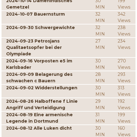
2024-10-14 Damenindisches
30
199
Gemetzel
MIN
Views
2024-10-07 Bauernsturm
32
342
MIN
Views
2024-09-30 Schwergewichte
32
238
MIN
Views
2024-09-23 Petrosjans
27
234
Qualitaetsopfer bei der
MIN
Views
Olympiade
2024-09-16 Vorposten e5 im
30
270
Karlsbader
MIN
Views
2024-09-09 Belagerung des
28
293
schwachen c Bauern
MIN
Views
2024-09-02 Widderstellungen
30
313
MIN
Views
2024-08-26 Halboffene f Linie
29
192
Angriff und Verteidigung
MIN
Views
2024-08-19 Eine armenische
31
199
Legende in Dortmund
MIN
Views
2024-08-12 Alle Luken dicht
30
160
MIN
Views