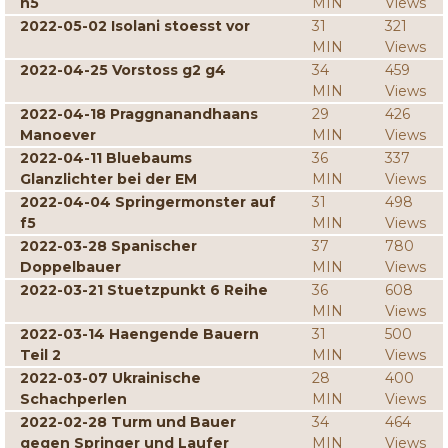
h5
MIN
Views
2022-05-02 Isolani stoesst vor
31
321
MIN
Views
2022-04-25 Vorstoss g2 g4
34
459
MIN
Views
2022-04-18 Praggnanandhaans
29
426
Manoever
MIN
Views
2022-04-11 Bluebaums
36
337
Glanzlichter bei der EM
MIN
Views
2022-04-04 Springermonster auf
31
498
f5
MIN
Views
2022-03-28 Spanischer
37
780
Doppelbauer
MIN
Views
2022-03-21 Stuetzpunkt 6 Reihe
36
608
MIN
Views
2022-03-14 Haengende Bauern
31
500
Teil 2
MIN
Views
2022-03-07 Ukrainische
28
400
Schachperlen
MIN
Views
2022-02-28 Turm und Bauer
34
464
gegen Springer und Laufer
MIN
Views