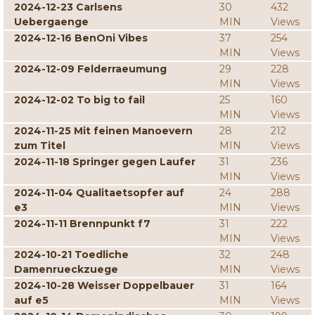
2024-12-23 Carlsens
30
432
Uebergaenge
MIN
Views
2024-12-16 BenOni Vibes
37
254
MIN
Views
2024-12-09 Felderraeumung
29
228
MIN
Views
2024-12-02 To big to fail
25
160
MIN
Views
2024-11-25 Mit feinen Manoevern
28
212
zum Titel
MIN
Views
2024-11-18 Springer gegen Laufer
31
236
MIN
Views
2024-11-04 Qualitaetsopfer auf
24
288
e3
MIN
Views
2024-11-11 Brennpunkt f7
31
222
MIN
Views
2024-10-21 Toedliche
32
248
Damenrueckzuege
MIN
Views
2024-10-28 Weisser Doppelbauer
31
164
auf e5
MIN
Views