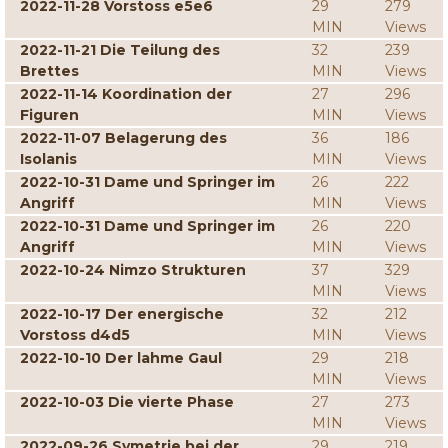
2022-11-28 Vorstoss e5e6
29
279
MIN
Views
2022-11-21 Die Teilung des
32
239
Brettes
MIN
Views
2022-11-14 Koordination der
27
296
Figuren
MIN
Views
2022-11-07 Belagerung des
36
186
Isolanis
MIN
Views
2022-10-31 Dame und Springer im
26
222
Angriff
MIN
Views
2022-10-31 Dame und Springer im
26
220
Angriff
MIN
Views
2022-10-24 Nimzo Strukturen
37
329
MIN
Views
2022-10-17 Der energische
32
212
Vorstoss d4d5
MIN
Views
2022-10-10 Der lahme Gaul
29
218
MIN
Views
2022-10-03 Die vierte Phase
27
273
MIN
Views
2022-09-26 Symetrie bei der
29
219