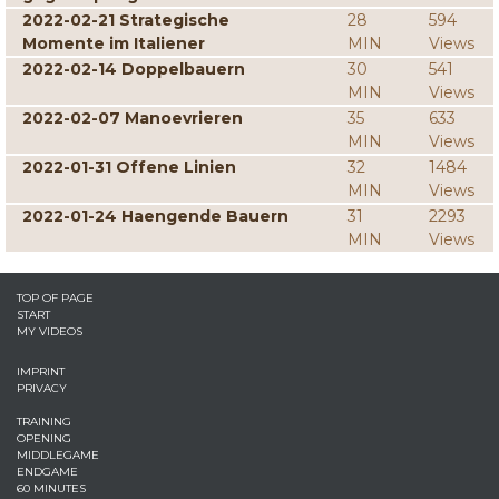
2022-02-21 Strategische
28
594
Momente im Italiener
MIN
Views
2022-02-14 Doppelbauern
30
541
MIN
Views
2022-02-07 Manoevrieren
35
633
MIN
Views
2022-01-31 Offene Linien
32
1484
MIN
Views
2022-01-24 Haengende Bauern
31
2293
MIN
Views
TOP OF PAGE
START
MY VIDEOS
IMPRINT
PRIVACY
TRAINING
OPENING
MIDDLEGAME
ENDGAME
60 MINUTES