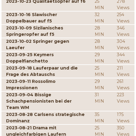
2023-10-23 Qualitaetsopfer auf f6
25
278
MIN
Views
2023-10-16 Slawischer
32
254
Doppelbauer auf f5
MIN
Views
2023-10-09 Sizilanisches
28
346
Springeropfer auf f5
MIN
Views
2023-10-02 Springer gegen
28
304
Laeufer
MIN
Views
2023-09-25 Keymers
29
344
Doppelfianchetto
MIN
Views
2023-09-18 Lauferpaar und die
25
211
Frage des Abtauschs
MIN
Views
2023-09-11 Rossolimo
29
261
Impressionen
MIN
Views
2023-09-04 Bissige
31
223
Schachpensionisten bei der
MIN
Views
Team WM
2023-08-28 Carlsens strategische
35
175
Dominanz
MIN
Views
2023-08-21 Drama mit
25
350
ungleichfarbigen Laufern
MIN
Views