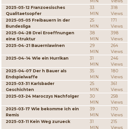
MIN
Views
2025-05-12 Franzoesisches
33
318
Qualitaetsopfer
MIN
Views
2025-05-05 Freibauern in der
25
171
Bundesliga
MIN
Views
2025-04-28 Drei Eroeffnungen
38
398
eine Struktur
MIN
Views
2025-04-21 Bauernlawinen
29
264
MIN
Views
2025-04-14 Wie ein Hurrikan
31
246
MIN
Views
2025-04-07 Der h Bauer als
35
180
Endspielwaffe
MIN
Views
2025-03-31 Karlsbader
25
361
Geschichten
MIN
Views
2025-03-24 Maroczys Nachfolger
30
258
MIN
Views
2025-03-17 Wie bekomme ich ein
39
170
Remis
MIN
Views
2025-03-11 Kein Weg zurueck
31
215
MIN
Views