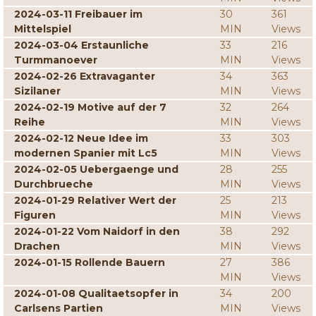
2024-03-11 Freibauer im
30
361
Mittelspiel
MIN
Views
2024-03-04 Erstaunliche
33
216
Turmmanoever
MIN
Views
2024-02-26 Extravaganter
34
363
Sizilaner
MIN
Views
2024-02-19 Motive auf der 7
32
264
Reihe
MIN
Views
2024-02-12 Neue Idee im
33
303
modernen Spanier mit Lc5
MIN
Views
2024-02-05 Uebergaenge und
28
255
Durchbrueche
MIN
Views
2024-01-29 Relativer Wert der
25
213
Figuren
MIN
Views
2024-01-22 Vom Naidorf in den
38
292
Drachen
MIN
Views
2024-01-15 Rollende Bauern
27
386
MIN
Views
2024-01-08 Qualitaetsopfer in
34
200
Carlsens Partien
MIN
Views