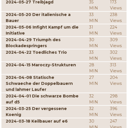
2024-05-27 Treibjagd
35
173
MIN
Views
2024-05-20 Der italienische a
33
238
Bauer
MIN
Views
2024-05-06 Infight Kampf um die
31
224
Initiative
MIN
Views
2024-04-29 Triumph des
30
309
Blockadespringers
MIN
Views
2024-04-22 Toedliches Trio
33
302
MIN
Views
2024-04-15 Maroczy-Strukturen
28
313
MIN
Views
2024-04-08 Statische
27
204
Schwaeche der Doppelbauern
MIN
Views
und lahmer Laufer
2024-04-01 Die schwarze Bombe
32
298
auf d5
MIN
Views
2024-03-25 Der vergessene
32
396
Koenig
MIN
Views
2024-03-18 Keilbauer auf e6
30
247
MIN
Views