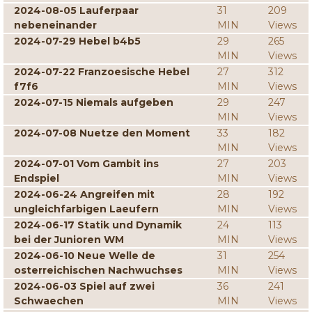
2024-08-05 Lauferpaar
31
209
nebeneinander
MIN
Views
2024-07-29 Hebel b4b5
29
265
MIN
Views
2024-07-22 Franzoesische Hebel
27
312
f7f6
MIN
Views
2024-07-15 Niemals aufgeben
29
247
MIN
Views
2024-07-08 Nuetze den Moment
33
182
MIN
Views
2024-07-01 Vom Gambit ins
27
203
Endspiel
MIN
Views
2024-06-24 Angreifen mit
28
192
ungleichfarbigen Laeufern
MIN
Views
2024-06-17 Statik und Dynamik
24
113
bei der Junioren WM
MIN
Views
2024-06-10 Neue Welle de
31
254
osterreichischen Nachwuchses
MIN
Views
2024-06-03 Spiel auf zwei
36
241
Schwaechen
MIN
Views