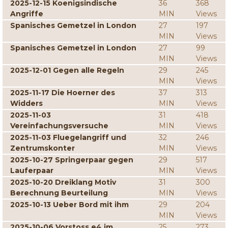
2025-12-15 Koenigsindische
36
368
Angriffe
MIN
Views
Spanisches Gemetzel in London
27
197
MIN
Views
Spanisches Gemetzel in London
27
99
MIN
Views
2025-12-01 Gegen alle Regeln
29
245
MIN
Views
2025-11-17 Die Hoerner des
37
313
Widders
MIN
Views
2025-11-03
31
418
Vereinfachungsversuche
MIN
Views
2025-11-03 Fluegelangriff und
32
246
Zentrumskonter
MIN
Views
2025-10-27 Springerpaar gegen
29
517
Lauferpaar
MIN
Views
2025-10-20 Dreiklang Motiv
31
300
Berechnung Beurteilung
MIN
Views
2025-10-13 Ueber Bord mit ihm
29
204
MIN
Views
2025-10-06 Vorstoss e4 im
25
273