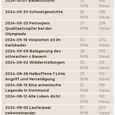
2024-10-07 Bauernsturm
32
342
MIN
Views
2024-09-30 Schwergewichte
32
238
MIN
Views
2024-09-23 Petrosjans
27
234
Qualitaetsopfer bei der
MIN
Views
Olympiade
2024-09-16 Vorposten e5 im
30
270
Karlsbader
MIN
Views
2024-09-09 Belagerung des
28
293
schwachen c Bauern
MIN
Views
2024-09-02 Widderstellungen
30
313
MIN
Views
2024-08-26 Halboffene f Linie
29
192
Angriff und Verteidigung
MIN
Views
2024-08-19 Eine armenische
31
199
Legende in Dortmund
MIN
Views
2024-08-12 Alle Luken dicht
30
160
MIN
Views
2024-08-05 Lauferpaar
31
209
nebeneinander
MIN
Views