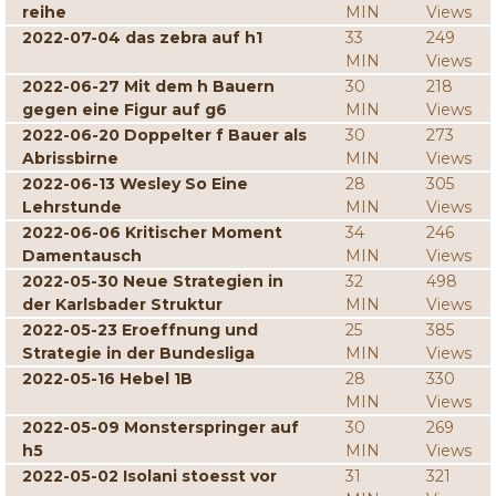
reihe
MIN
Views
2022-07-04 das zebra auf h1
33
249
MIN
Views
2022-06-27 Mit dem h Bauern
30
218
gegen eine Figur auf g6
MIN
Views
2022-06-20 Doppelter f Bauer als
30
273
Abrissbirne
MIN
Views
2022-06-13 Wesley So Eine
28
305
Lehrstunde
MIN
Views
2022-06-06 Kritischer Moment
34
246
Damentausch
MIN
Views
2022-05-30 Neue Strategien in
32
498
der Karlsbader Struktur
MIN
Views
2022-05-23 Eroeffnung und
25
385
Strategie in der Bundesliga
MIN
Views
2022-05-16 Hebel 1B
28
330
MIN
Views
2022-05-09 Monsterspringer auf
30
269
h5
MIN
Views
2022-05-02 Isolani stoesst vor
31
321