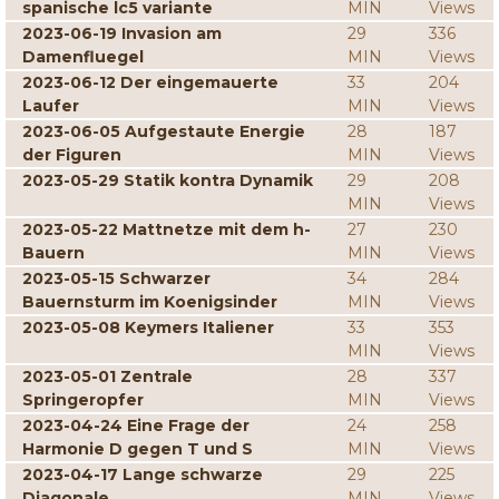
spanische lc5 variante
MIN
Views
2023-06-19 Invasion am
29
336
Damenfluegel
MIN
Views
2023-06-12 Der eingemauerte
33
204
Laufer
MIN
Views
2023-06-05 Aufgestaute Energie
28
187
der Figuren
MIN
Views
2023-05-29 Statik kontra Dynamik
29
208
MIN
Views
2023-05-22 Mattnetze mit dem h-
27
230
Bauern
MIN
Views
2023-05-15 Schwarzer
34
284
Bauernsturm im Koenigsinder
MIN
Views
2023-05-08 Keymers Italiener
33
353
MIN
Views
2023-05-01 Zentrale
28
337
Springeropfer
MIN
Views
2023-04-24 Eine Frage der
24
258
Harmonie D gegen T und S
MIN
Views
2023-04-17 Lange schwarze
29
225
Diagonale
MIN
Views