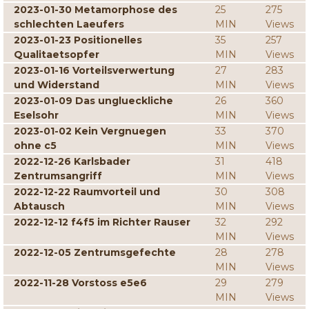
2023-01-30 Metamorphose des
25
275
schlechten Laeufers
MIN
Views
2023-01-23 Positionelles
35
257
Qualitaetsopfer
MIN
Views
2023-01-16 Vorteilsverwertung
27
283
und Widerstand
MIN
Views
2023-01-09 Das unglueckliche
26
360
Eselsohr
MIN
Views
2023-01-02 Kein Vergnuegen
33
370
ohne c5
MIN
Views
2022-12-26 Karlsbader
31
418
Zentrumsangriff
MIN
Views
2022-12-22 Raumvorteil und
30
308
Abtausch
MIN
Views
2022-12-12 f4f5 im Richter Rauser
32
292
MIN
Views
2022-12-05 Zentrumsgefechte
28
278
MIN
Views
2022-11-28 Vorstoss e5e6
29
279
MIN
Views