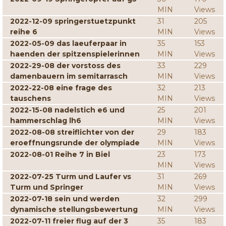
MIN
Views
2022-12-09 springerstuetzpunkt
31
205
reihe 6
MIN
Views
2022-05-09 das laeuferpaar in
35
153
haenden der spitzenspielerinnen
MIN
Views
2022-29-08 der vorstoss des
33
229
damenbauern im semitarrasch
MIN
Views
2022-22-08 eine frage des
32
213
tauschens
MIN
Views
2022-15-08 nadelstich e6 und
25
201
hammerschlag lh6
MIN
Views
2022-08-08 streiflichter von der
29
183
eroeffnungsrunde der olympiade
MIN
Views
2022-08-01 Reihe 7 in Biel
23
173
MIN
Views
2022-07-25 Turm und Laufer vs
31
269
Turm und Springer
MIN
Views
2022-07-18 sein und werden
32
299
dynamische stellungsbewertung
MIN
Views
2022-07-11 freier flug auf der 3
35
183