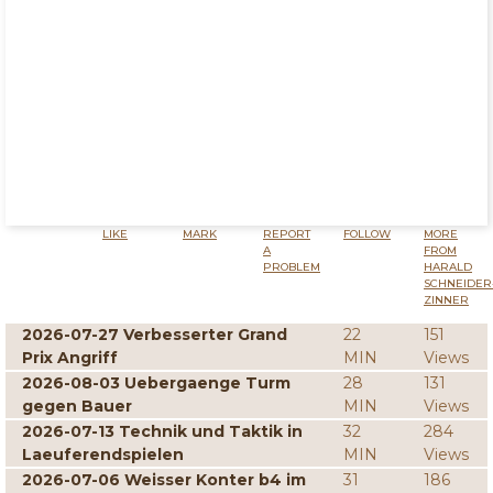
LIKE
MARK
REPORT
FOLLOW
MORE
A
FROM
PROBLEM
HARALD
SCHNEIDER
ZINNER
2026-07-27 Verbesserter Grand
22
151
Prix Angriff
MIN
Views
2026-08-03 Uebergaenge Turm
28
131
gegen Bauer
MIN
Views
2026-07-13 Technik und Taktik in
32
284
Laeuferendspielen
MIN
Views
2026-07-06 Weisser Konter b4 im
31
186