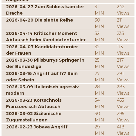
2026-04-27 Zum Schluss kam der
31
242
Drache
MIN
Views
2026-04-20 Die siebte Reihe
30
211
MIN
Views
2026-04-14 Kritischer Moment
32
233
Abtausch beim Kandidatenturnier
MIN
Views
2026-04-07 Kandidatenturnier
32
113
der Frauen
MIN
Views
2026-03-30 Pillsburrys Springer in
25
217
der Bundesliga
MIN
Views
2026-03-16 Angriff auf h7 Sein
27
291
oder Schein
MIN
Views
2026-03-09 Italienisch agressiv
28
283
modern
MIN
Views
2026-03-23 Kortschnois
34
455
Franzoesisch Abtausch
MIN
Views
2026-03-02 Sizilanische
30
295
Zugumstellungen
MIN
Views
2026-02-23 Jobava Angriff
29
418
MIN
Views