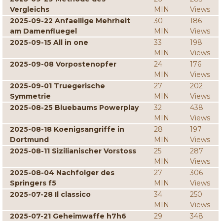
Vergleichs
MIN
Views
2025-09-22 Anfaellige Mehrheit
30
186
am Damenfluegel
MIN
Views
2025-09-15 All in one
33
198
MIN
Views
2025-09-08 Vorpostenopfer
24
176
MIN
Views
2025-09-01 Truegerische
27
202
Symmetrie
MIN
Views
2025-08-25 Bluebaums Powerplay
32
438
MIN
Views
2025-08-18 Koenigsangriffe in
28
197
Dortmund
MIN
Views
2025-08-11 Sizilianischer Vorstoss
25
287
MIN
Views
2025-08-04 Nachfolger des
27
306
Springers f5
MIN
Views
2025-07-28 Il classico
34
250
MIN
Views
2025-07-21 Geheimwaffe h7h6
29
348