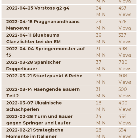
MIN
Views
2022-04-25 Vorstoss g2 g4
34
459
MIN
Views
2022-04-18 Praggnanandhaans
29
426
Manoever
MIN
Views
2022-04-11 Bluebaums
36
337
Glanzlichter bei der EM
MIN
Views
2022-04-04 Springermonster auf
31
498
f5
MIN
Views
2022-03-28 Spanischer
37
780
Doppelbauer
MIN
Views
2022-03-21 Stuetzpunkt 6 Reihe
36
608
MIN
Views
2022-03-14 Haengende Bauern
31
500
Teil 2
MIN
Views
2022-03-07 Ukrainische
28
400
Schachperlen
MIN
Views
2022-02-28 Turm und Bauer
34
464
gegen Springer und Laufer
MIN
Views
2022-02-21 Strategische
28
594
Momente im Italiener
MIN
Views