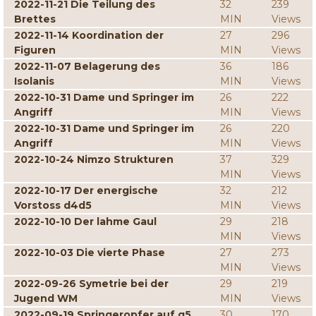
2022-11-21 Die Teilung des
32
239
Brettes
MIN
Views
2022-11-14 Koordination der
27
296
Figuren
MIN
Views
2022-11-07 Belagerung des
36
186
Isolanis
MIN
Views
2022-10-31 Dame und Springer im
26
222
Angriff
MIN
Views
2022-10-31 Dame und Springer im
26
220
Angriff
MIN
Views
2022-10-24 Nimzo Strukturen
37
329
MIN
Views
2022-10-17 Der energische
32
212
Vorstoss d4d5
MIN
Views
2022-10-10 Der lahme Gaul
29
218
MIN
Views
2022-10-03 Die vierte Phase
27
273
MIN
Views
2022-09-26 Symetrie bei der
29
219
Jugend WM
MIN
Views
2022-09-19 Springeropfer auf g5
30
170