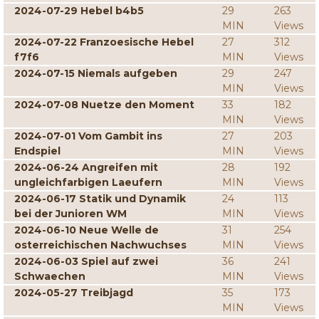
2024-07-29 Hebel b4b5
29
263
MIN
Views
2024-07-22 Franzoesische Hebel
27
312
f7f6
MIN
Views
2024-07-15 Niemals aufgeben
29
247
MIN
Views
2024-07-08 Nuetze den Moment
33
182
MIN
Views
2024-07-01 Vom Gambit ins
27
203
Endspiel
MIN
Views
2024-06-24 Angreifen mit
28
192
ungleichfarbigen Laeufern
MIN
Views
2024-06-17 Statik und Dynamik
24
113
bei der Junioren WM
MIN
Views
2024-06-10 Neue Welle de
31
254
osterreichischen Nachwuchses
MIN
Views
2024-06-03 Spiel auf zwei
36
241
Schwaechen
MIN
Views
2024-05-27 Treibjagd
35
173
MIN
Views