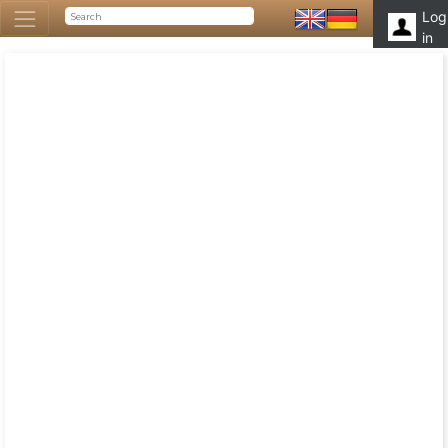
Log
in