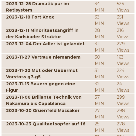
2023-12-25 Dramatik pur im
34
526
Retisystem
MIN
Views
2023-12-18 Fort Knox
33
351
MIN
Views
2023-12-11 Minoritaetsangriff in
28
216
der Karlsbader Struktur
MIN
Views
2023-12-04 Der Adler ist gelandet
31
279
MIN
Views
2023-11-27 Vertraue niemandem
30
163
MIN
Views
2023-11-20 Mut oder Uebermut
31
224
Vorstoss g7-g5
MIN
Views
2023-11-13 Bauern gegen eine
32
241
Figur
MIN
Views
2023-11-06 Brillante Technik Von
37
299
Nakamura bis Capablanca
MIN
Views
2023-10-30 Gruenfeld Massaker
27
298
MIN
Views
2023-10-23 Qualitaetsopfer auf f6
25
278
MIN
Views