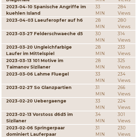
2023-04-10 Spanische Angriffe im
33
284
kuehlen Island
MIN
Views
2023-04-03 Laeuferopfer auf h6
28
280
MIN
Views
2023-03-27 Felderschwaeche d5
30
314
MIN
Views
2023-03-20 Ungleichfarbige
28
233
Laufer im Mittelspiel
MIN
Views
2023-03-13 101 Motive im
28
325
Taimanov Sizilaner
MIN
Views
2023-03-06 Lahme Fluegel
33
234
MIN
Views
2023-02-27 So Glanzpartien
31
266
MIN
Views
2023-02-20 Uebergaenge
33
224
MIN
Views
2023-02-13 Vorstoss d6d5 im
34
301
Sizilaner
MIN
Views
2023-02-06 Springerpaar
31
230
dominiert Lauferpaar
MIN
Views