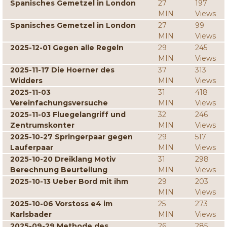
Spanisches Gemetzel in London
27
197
MIN
Views
Spanisches Gemetzel in London
27
99
MIN
Views
2025-12-01 Gegen alle Regeln
29
245
MIN
Views
2025-11-17 Die Hoerner des
37
313
Widders
MIN
Views
2025-11-03
31
418
Vereinfachungsversuche
MIN
Views
2025-11-03 Fluegelangriff und
32
246
Zentrumskonter
MIN
Views
2025-10-27 Springerpaar gegen
29
517
Lauferpaar
MIN
Views
2025-10-20 Dreiklang Motiv
31
298
Berechnung Beurteilung
MIN
Views
2025-10-13 Ueber Bord mit ihm
29
203
MIN
Views
2025-10-06 Vorstoss e4 im
25
273
Karlsbader
MIN
Views
2025-09-29 Methode des
26
285