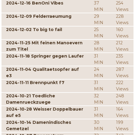
2024-12-16 BenOni Vibes
37
254
MIN
Views
2024-12-09 Felderraeumung
29
228
MIN
Views
2024-12-02 To big to fail
25
160
MIN
Views
2024-11-25 Mit feinen Manoevern
28
212
zum Titel
MIN
Views
2024-11-18 Springer gegen Laufer
31
235
MIN
Views
2024-11-04 Qualitaetsopfer auf
24
287
e3
MIN
Views
2024-11-11 Brennpunkt f7
31
222
MIN
Views
2024-10-21 Toedliche
32
248
Damenrueckzuege
MIN
Views
2024-10-28 Weisser Doppelbauer
31
164
auf e5
MIN
Views
2024-10-14 Damenindisches
30
199
Gemetzel
MIN
Views