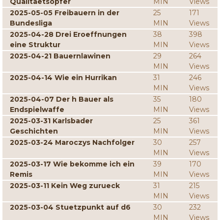
Qualitaetsopfer
MIN
Views
2025-05-05 Freibauern in der
25
171
Bundesliga
MIN
Views
2025-04-28 Drei Eroeffnungen
38
398
eine Struktur
MIN
Views
2025-04-21 Bauernlawinen
29
264
MIN
Views
2025-04-14 Wie ein Hurrikan
31
246
MIN
Views
2025-04-07 Der h Bauer als
35
180
Endspielwaffe
MIN
Views
2025-03-31 Karlsbader
25
361
Geschichten
MIN
Views
2025-03-24 Maroczys Nachfolger
30
257
MIN
Views
2025-03-17 Wie bekomme ich ein
39
170
Remis
MIN
Views
2025-03-11 Kein Weg zurueck
31
215
MIN
Views
2025-03-04 Stuetzpunkt auf d6
30
232
MIN
Views