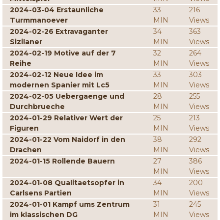
2024-03-04 Erstaunliche
33
216
Turmmanoever
MIN
Views
2024-02-26 Extravaganter
34
363
Sizilaner
MIN
Views
2024-02-19 Motive auf der 7
32
264
Reihe
MIN
Views
2024-02-12 Neue Idee im
33
303
modernen Spanier mit Lc5
MIN
Views
2024-02-05 Uebergaenge und
28
255
Durchbrueche
MIN
Views
2024-01-29 Relativer Wert der
25
213
Figuren
MIN
Views
2024-01-22 Vom Naidorf in den
38
292
Drachen
MIN
Views
2024-01-15 Rollende Bauern
27
386
MIN
Views
2024-01-08 Qualitaetsopfer in
34
200
Carlsens Partien
MIN
Views
2024-01-01 Kampf ums Zentrum
31
245
im klassischen DG
MIN
Views