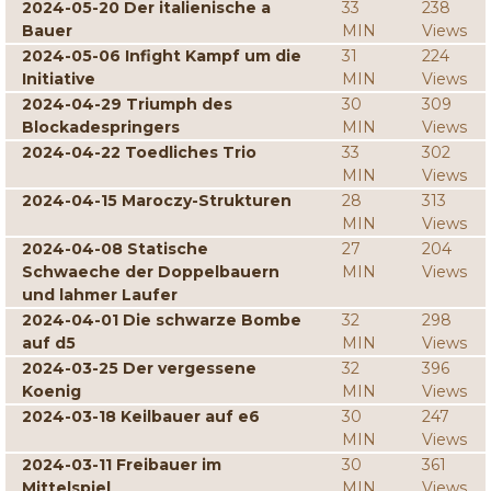
2024-05-20 Der italienische a
33
238
Bauer
MIN
Views
2024-05-06 Infight Kampf um die
31
224
Initiative
MIN
Views
2024-04-29 Triumph des
30
309
Blockadespringers
MIN
Views
2024-04-22 Toedliches Trio
33
302
MIN
Views
2024-04-15 Maroczy-Strukturen
28
313
MIN
Views
2024-04-08 Statische
27
204
Schwaeche der Doppelbauern
MIN
Views
und lahmer Laufer
2024-04-01 Die schwarze Bombe
32
298
auf d5
MIN
Views
2024-03-25 Der vergessene
32
396
Koenig
MIN
Views
2024-03-18 Keilbauer auf e6
30
247
MIN
Views
2024-03-11 Freibauer im
30
361
Mittelspiel
MIN
Views