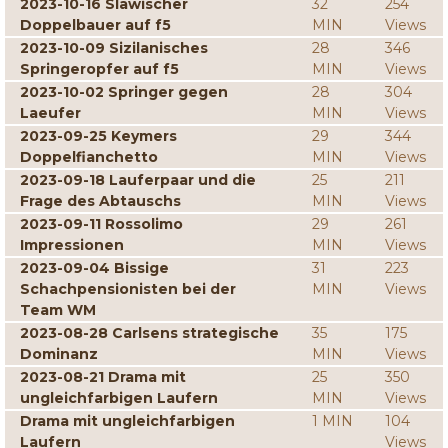
2023-10-16 Slawischer
32
254
Doppelbauer auf f5
MIN
Views
2023-10-09 Sizilanisches
28
346
Springeropfer auf f5
MIN
Views
2023-10-02 Springer gegen
28
304
Laeufer
MIN
Views
2023-09-25 Keymers
29
344
Doppelfianchetto
MIN
Views
2023-09-18 Lauferpaar und die
25
211
Frage des Abtauschs
MIN
Views
2023-09-11 Rossolimo
29
261
Impressionen
MIN
Views
2023-09-04 Bissige
31
223
Schachpensionisten bei der
MIN
Views
Team WM
2023-08-28 Carlsens strategische
35
175
Dominanz
MIN
Views
2023-08-21 Drama mit
25
350
ungleichfarbigen Laufern
MIN
Views
Drama mit ungleichfarbigen
1 MIN
104
Laufern
Views