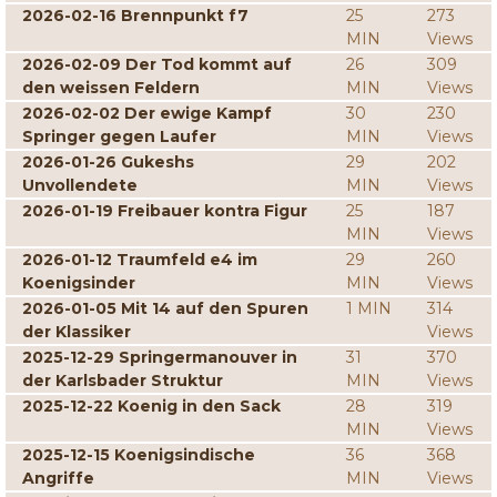
2026-02-16 Brennpunkt f7
25
273
MIN
Views
2026-02-09 Der Tod kommt auf
26
309
den weissen Feldern
MIN
Views
2026-02-02 Der ewige Kampf
30
230
Springer gegen Laufer
MIN
Views
2026-01-26 Gukeshs
29
202
Unvollendete
MIN
Views
2026-01-19 Freibauer kontra Figur
25
187
MIN
Views
2026-01-12 Traumfeld e4 im
29
260
Koenigsinder
MIN
Views
2026-01-05 Mit 14 auf den Spuren
1 MIN
314
der Klassiker
Views
2025-12-29 Springermanouver in
31
370
der Karlsbader Struktur
MIN
Views
2025-12-22 Koenig in den Sack
28
319
MIN
Views
2025-12-15 Koenigsindische
36
368
Angriffe
MIN
Views