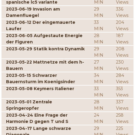
spanische lc5 variante
MIN
Views
2023-06-19 Invasion am
29
336
Damenfluegel
MIN
Views
2023-06-12 Der eingemauerte
33
204
Laufer
MIN
Views
2023-06-05 Aufgestaute Energie
28
187
der Figuren
MIN
Views
2023-05-29 Statik kontra Dynamik
29
208
MIN
Views
2023-05-22 Mattnetze mit dem h-
27
230
Bauern
MIN
Views
2023-05-15 Schwarzer
34
284
Bauernsturm im Koenigsinder
MIN
Views
2023-05-08 Keymers Italiener
33
353
MIN
Views
2023-05-01 Zentrale
28
337
Springeropfer
MIN
Views
2023-04-24 Eine Frage der
24
258
Harmonie D gegen T und S
MIN
Views
2023-04-17 Lange schwarze
29
225
Diagonale
MIN
Views