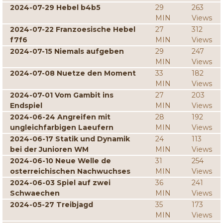
2024-07-29 Hebel b4b5
29
263
MIN
Views
2024-07-22 Franzoesische Hebel
27
312
f7f6
MIN
Views
2024-07-15 Niemals aufgeben
29
247
MIN
Views
2024-07-08 Nuetze den Moment
33
182
MIN
Views
2024-07-01 Vom Gambit ins
27
203
Endspiel
MIN
Views
2024-06-24 Angreifen mit
28
192
ungleichfarbigen Laeufern
MIN
Views
2024-06-17 Statik und Dynamik
24
113
bei der Junioren WM
MIN
Views
2024-06-10 Neue Welle de
31
254
osterreichischen Nachwuchses
MIN
Views
2024-06-03 Spiel auf zwei
36
241
Schwaechen
MIN
Views
2024-05-27 Treibjagd
35
173
MIN
Views