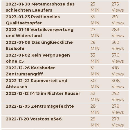
2023-01-30 Metamorphose des
25
275
schlechten Laeufers
MIN
Views
2023-01-23 Positionelles
35
257
Qualitaetsopfer
MIN
Views
2023-01-16 Vorteilsverwertung
27
283
und Widerstand
MIN
Views
2023-01-09 Das unglueckliche
26
360
Eselsohr
MIN
Views
2023-01-02 Kein Vergnuegen
33
370
ohne c5
MIN
Views
2022-12-26 Karlsbader
31
418
Zentrumsangriff
MIN
Views
2022-12-22 Raumvorteil und
30
308
Abtausch
MIN
Views
2022-12-12 f4f5 im Richter Rauser
32
292
MIN
Views
2022-12-05 Zentrumsgefechte
28
278
MIN
Views
2022-11-28 Vorstoss e5e6
29
279
MIN
Views