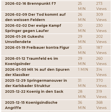
2026-02-16 Brennpunkt f7
25
273
MIN
Views
2026-02-09 Der Tod kommt auf
26
309
den weissen Feldern
MIN
Views
2026-02-02 Der ewige Kampf
30
230
Springer gegen Laufer
MIN
Views
2026-01-26 Gukeshs
29
202
Unvollendete
MIN
Views
2026-01-19 Freibauer kontra Figur
25
187
MIN
Views
2026-01-12 Traumfeld e4 im
29
260
Koenigsinder
MIN
Views
2026-01-05 Mit 14 auf den Spuren
1 MIN
314
der Klassiker
Views
2025-12-29 Springermanouver in
31
370
der Karlsbader Struktur
MIN
Views
2025-12-22 Koenig in den Sack
28
319
MIN
Views
2025-12-15 Koenigsindische
36
368
Angriffe
MIN
Views