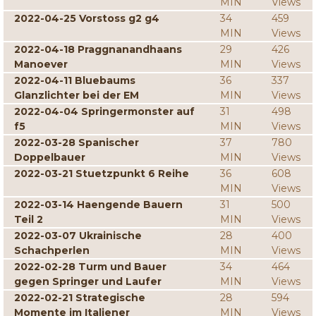
MIN
Views
2022-04-25 Vorstoss g2 g4
34
459
MIN
Views
2022-04-18 Praggnanandhaans
29
426
Manoever
MIN
Views
2022-04-11 Bluebaums
36
337
Glanzlichter bei der EM
MIN
Views
2022-04-04 Springermonster auf
31
498
f5
MIN
Views
2022-03-28 Spanischer
37
780
Doppelbauer
MIN
Views
2022-03-21 Stuetzpunkt 6 Reihe
36
608
MIN
Views
2022-03-14 Haengende Bauern
31
500
Teil 2
MIN
Views
2022-03-07 Ukrainische
28
400
Schachperlen
MIN
Views
2022-02-28 Turm und Bauer
34
464
gegen Springer und Laufer
MIN
Views
2022-02-21 Strategische
28
594
Momente im Italiener
MIN
Views