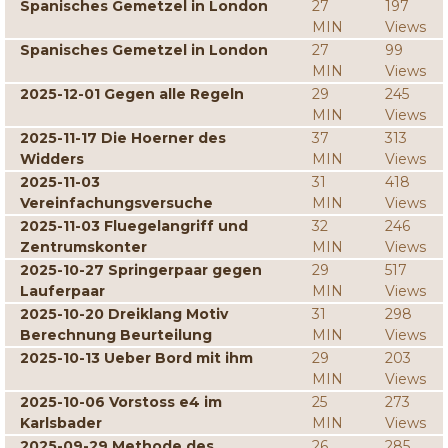
Spanisches Gemetzel in London
27
197
MIN
Views
Spanisches Gemetzel in London
27
99
MIN
Views
2025-12-01 Gegen alle Regeln
29
245
MIN
Views
2025-11-17 Die Hoerner des
37
313
Widders
MIN
Views
2025-11-03
31
418
Vereinfachungsversuche
MIN
Views
2025-11-03 Fluegelangriff und
32
246
Zentrumskonter
MIN
Views
2025-10-27 Springerpaar gegen
29
517
Lauferpaar
MIN
Views
2025-10-20 Dreiklang Motiv
31
298
Berechnung Beurteilung
MIN
Views
2025-10-13 Ueber Bord mit ihm
29
203
MIN
Views
2025-10-06 Vorstoss e4 im
25
273
Karlsbader
MIN
Views
2025-09-29 Methode des
26
285