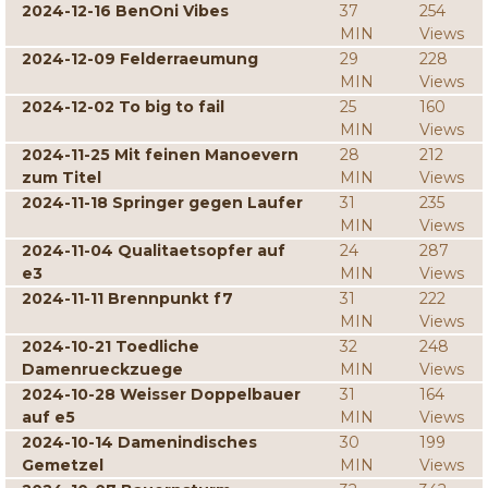
2024-12-16 BenOni Vibes
37
254
MIN
Views
2024-12-09 Felderraeumung
29
228
MIN
Views
2024-12-02 To big to fail
25
160
MIN
Views
2024-11-25 Mit feinen Manoevern
28
212
zum Titel
MIN
Views
2024-11-18 Springer gegen Laufer
31
235
MIN
Views
2024-11-04 Qualitaetsopfer auf
24
287
e3
MIN
Views
2024-11-11 Brennpunkt f7
31
222
MIN
Views
2024-10-21 Toedliche
32
248
Damenrueckzuege
MIN
Views
2024-10-28 Weisser Doppelbauer
31
164
auf e5
MIN
Views
2024-10-14 Damenindisches
30
199
Gemetzel
MIN
Views