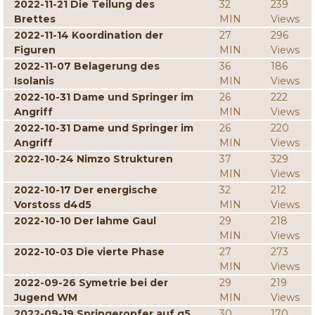
2022-11-21 Die Teilung des
32
239
Brettes
MIN
Views
2022-11-14 Koordination der
27
296
Figuren
MIN
Views
2022-11-07 Belagerung des
36
186
Isolanis
MIN
Views
2022-10-31 Dame und Springer im
26
222
Angriff
MIN
Views
2022-10-31 Dame und Springer im
26
220
Angriff
MIN
Views
2022-10-24 Nimzo Strukturen
37
329
MIN
Views
2022-10-17 Der energische
32
212
Vorstoss d4d5
MIN
Views
2022-10-10 Der lahme Gaul
29
218
MIN
Views
2022-10-03 Die vierte Phase
27
273
MIN
Views
2022-09-26 Symetrie bei der
29
219
Jugend WM
MIN
Views
2022-09-19 Springeropfer auf g5
30
170