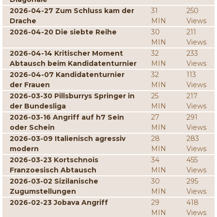
2026-04-27 Zum Schluss kam der
31
250
Drache
MIN
Views
2026-04-20 Die siebte Reihe
30
211
MIN
Views
2026-04-14 Kritischer Moment
32
233
Abtausch beim Kandidatenturnier
MIN
Views
2026-04-07 Kandidatenturnier
32
113
der Frauen
MIN
Views
2026-03-30 Pillsburrys Springer in
25
217
der Bundesliga
MIN
Views
2026-03-16 Angriff auf h7 Sein
27
291
oder Schein
MIN
Views
2026-03-09 Italienisch agressiv
28
283
modern
MIN
Views
2026-03-23 Kortschnois
34
455
Franzoesisch Abtausch
MIN
Views
2026-03-02 Sizilanische
30
295
Zugumstellungen
MIN
Views
2026-02-23 Jobava Angriff
29
418
MIN
Views