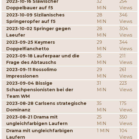
2023-10-16 Slawischer
32
254
Doppelbauer auf f5
MIN
Views
2023-10-09 Sizilanisches
28
346
Springeropfer auf f5
MIN
Views
2023-10-02 Springer gegen
28
304
Laeufer
MIN
Views
2023-09-25 Keymers
29
344
Doppelfianchetto
MIN
Views
2023-09-18 Lauferpaar und die
25
211
Frage des Abtauschs
MIN
Views
2023-09-11 Rossolimo
29
261
Impressionen
MIN
Views
2023-09-04 Bissige
31
223
Schachpensionisten bei der
MIN
Views
Team WM
2023-08-28 Carlsens strategische
35
175
Dominanz
MIN
Views
2023-08-21 Drama mit
25
350
ungleichfarbigen Laufern
MIN
Views
Drama mit ungleichfarbigen
1 MIN
104
Laufern
Views