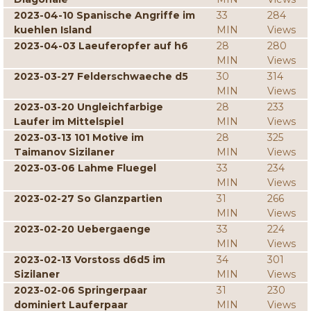
2023-04-10 Spanische Angriffe im
33
284
kuehlen Island
MIN
Views
2023-04-03 Laeuferopfer auf h6
28
280
MIN
Views
2023-03-27 Felderschwaeche d5
30
314
MIN
Views
2023-03-20 Ungleichfarbige
28
233
Laufer im Mittelspiel
MIN
Views
2023-03-13 101 Motive im
28
325
Taimanov Sizilaner
MIN
Views
2023-03-06 Lahme Fluegel
33
234
MIN
Views
2023-02-27 So Glanzpartien
31
266
MIN
Views
2023-02-20 Uebergaenge
33
224
MIN
Views
2023-02-13 Vorstoss d6d5 im
34
301
Sizilaner
MIN
Views
2023-02-06 Springerpaar
31
230
dominiert Lauferpaar
MIN
Views