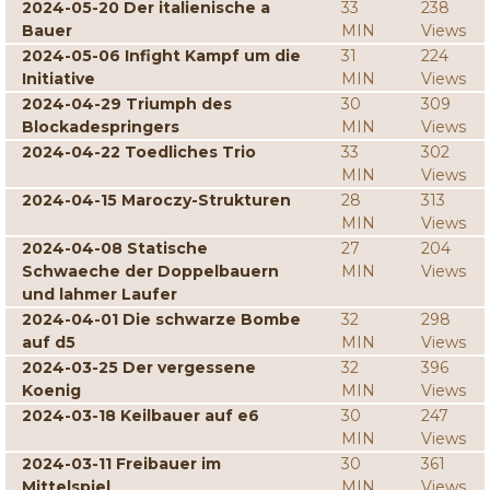
2024-05-20 Der italienische a
33
238
Bauer
MIN
Views
2024-05-06 Infight Kampf um die
31
224
Initiative
MIN
Views
2024-04-29 Triumph des
30
309
Blockadespringers
MIN
Views
2024-04-22 Toedliches Trio
33
302
MIN
Views
2024-04-15 Maroczy-Strukturen
28
313
MIN
Views
2024-04-08 Statische
27
204
Schwaeche der Doppelbauern
MIN
Views
und lahmer Laufer
2024-04-01 Die schwarze Bombe
32
298
auf d5
MIN
Views
2024-03-25 Der vergessene
32
396
Koenig
MIN
Views
2024-03-18 Keilbauer auf e6
30
247
MIN
Views
2024-03-11 Freibauer im
30
361
Mittelspiel
MIN
Views