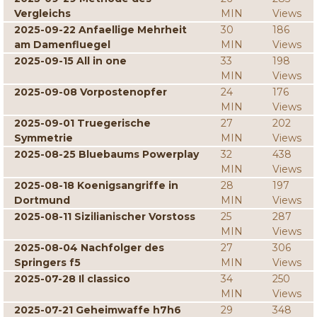
Vergleichs
MIN
Views
2025-09-22 Anfaellige Mehrheit
30
186
am Damenfluegel
MIN
Views
2025-09-15 All in one
33
198
MIN
Views
2025-09-08 Vorpostenopfer
24
176
MIN
Views
2025-09-01 Truegerische
27
202
Symmetrie
MIN
Views
2025-08-25 Bluebaums Powerplay
32
438
MIN
Views
2025-08-18 Koenigsangriffe in
28
197
Dortmund
MIN
Views
2025-08-11 Sizilianischer Vorstoss
25
287
MIN
Views
2025-08-04 Nachfolger des
27
306
Springers f5
MIN
Views
2025-07-28 Il classico
34
250
MIN
Views
2025-07-21 Geheimwaffe h7h6
29
348