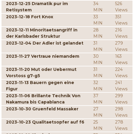
2023-12-25 Dramatik pur im
34
526
Retisystem
MIN
Views
2023-12-18 Fort Knox
33
351
MIN
Views
2023-12-11 Minoritaetsangriff in
28
216
der Karlsbader Struktur
MIN
Views
2023-12-04 Der Adler ist gelandet
31
279
MIN
Views
2023-11-27 Vertraue niemandem
30
163
MIN
Views
2023-11-20 Mut oder Uebermut
31
224
Vorstoss g7-g5
MIN
Views
2023-11-13 Bauern gegen eine
32
241
Figur
MIN
Views
2023-11-06 Brillante Technik Von
37
299
Nakamura bis Capablanca
MIN
Views
2023-10-30 Gruenfeld Massaker
27
298
MIN
Views
2023-10-23 Qualitaetsopfer auf f6
25
278
MIN
Views