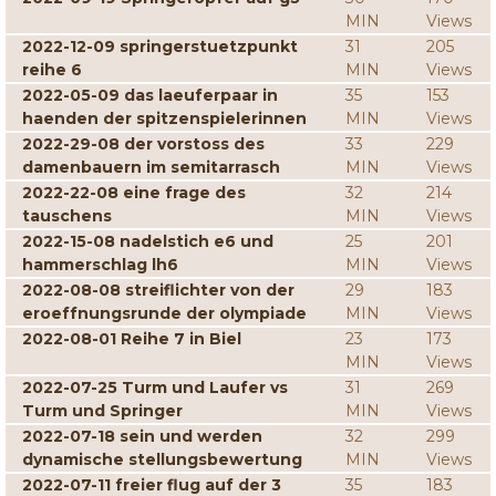
MIN
Views
2022-12-09 springerstuetzpunkt
31
205
reihe 6
MIN
Views
2022-05-09 das laeuferpaar in
35
153
haenden der spitzenspielerinnen
MIN
Views
2022-29-08 der vorstoss des
33
229
damenbauern im semitarrasch
MIN
Views
2022-22-08 eine frage des
32
214
tauschens
MIN
Views
2022-15-08 nadelstich e6 und
25
201
hammerschlag lh6
MIN
Views
2022-08-08 streiflichter von der
29
183
eroeffnungsrunde der olympiade
MIN
Views
2022-08-01 Reihe 7 in Biel
23
173
MIN
Views
2022-07-25 Turm und Laufer vs
31
269
Turm und Springer
MIN
Views
2022-07-18 sein und werden
32
299
dynamische stellungsbewertung
MIN
Views
2022-07-11 freier flug auf der 3
35
183