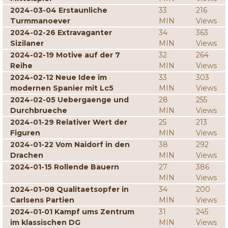
2024-03-04 Erstaunliche
33
216
Turmmanoever
MIN
Views
2024-02-26 Extravaganter
34
363
Sizilaner
MIN
Views
2024-02-19 Motive auf der 7
32
264
Reihe
MIN
Views
2024-02-12 Neue Idee im
33
303
modernen Spanier mit Lc5
MIN
Views
2024-02-05 Uebergaenge und
28
255
Durchbrueche
MIN
Views
2024-01-29 Relativer Wert der
25
213
Figuren
MIN
Views
2024-01-22 Vom Naidorf in den
38
292
Drachen
MIN
Views
2024-01-15 Rollende Bauern
27
386
MIN
Views
2024-01-08 Qualitaetsopfer in
34
200
Carlsens Partien
MIN
Views
2024-01-01 Kampf ums Zentrum
31
245
im klassischen DG
MIN
Views