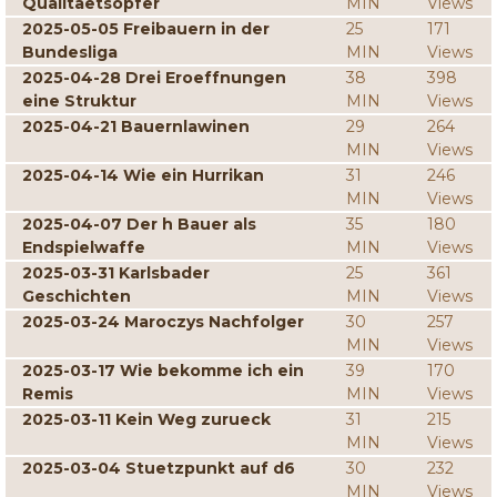
Qualitaetsopfer
MIN
Views
2025-05-05 Freibauern in der
25
171
Bundesliga
MIN
Views
2025-04-28 Drei Eroeffnungen
38
398
eine Struktur
MIN
Views
2025-04-21 Bauernlawinen
29
264
MIN
Views
2025-04-14 Wie ein Hurrikan
31
246
MIN
Views
2025-04-07 Der h Bauer als
35
180
Endspielwaffe
MIN
Views
2025-03-31 Karlsbader
25
361
Geschichten
MIN
Views
2025-03-24 Maroczys Nachfolger
30
257
MIN
Views
2025-03-17 Wie bekomme ich ein
39
170
Remis
MIN
Views
2025-03-11 Kein Weg zurueck
31
215
MIN
Views
2025-03-04 Stuetzpunkt auf d6
30
232
MIN
Views