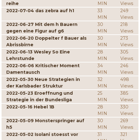
reihe
MIN
Views
2022-07-04 das zebra auf h1
33
249
MIN
Views
2022-06-27 Mit dem h Bauern
30
218
gegen eine Figur auf g6
MIN
Views
2022-06-20 Doppelter f Bauer als
30
273
Abrissbirne
MIN
Views
2022-06-13 Wesley So Eine
28
305
Lehrstunde
MIN
Views
2022-06-06 Kritischer Moment
34
246
Damentausch
MIN
Views
2022-05-30 Neue Strategien in
32
498
der Karlsbader Struktur
MIN
Views
2022-05-23 Eroeffnung und
25
385
Strategie in der Bundesliga
MIN
Views
2022-05-16 Hebel 1B
28
330
MIN
Views
2022-05-09 Monsterspringer auf
30
269
h5
MIN
Views
2022-05-02 Isolani stoesst vor
31
321