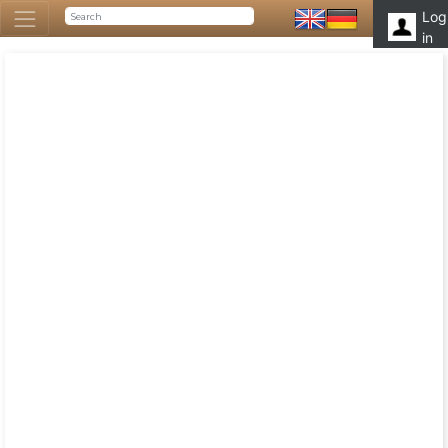
Log
in