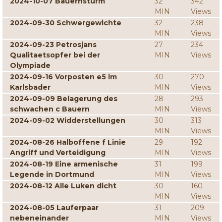
2024-10-07 Bauernsturm
32
342
MIN
Views
2024-09-30 Schwergewichte
32
238
MIN
Views
2024-09-23 Petrosjans
27
234
Qualitaetsopfer bei der
MIN
Views
Olympiade
2024-09-16 Vorposten e5 im
30
270
Karlsbader
MIN
Views
2024-09-09 Belagerung des
28
293
schwachen c Bauern
MIN
Views
2024-09-02 Widderstellungen
30
313
MIN
Views
2024-08-26 Halboffene f Linie
29
192
Angriff und Verteidigung
MIN
Views
2024-08-19 Eine armenische
31
199
Legende in Dortmund
MIN
Views
2024-08-12 Alle Luken dicht
30
160
MIN
Views
2024-08-05 Lauferpaar
31
209
nebeneinander
MIN
Views