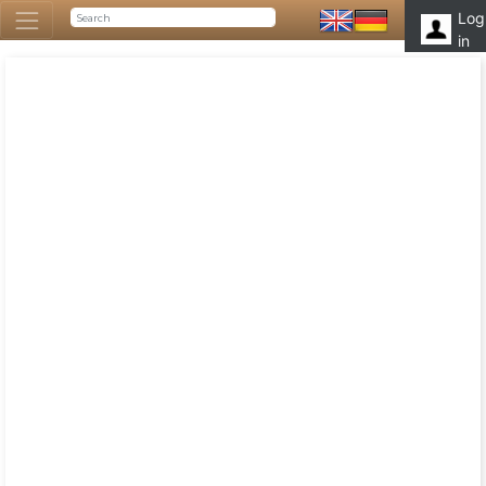
Log
in