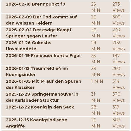
2026-02-16 Brennpunkt f7
25
273
MIN
Views
2026-02-09 Der Tod kommt auf
26
309
den weissen Feldern
MIN
Views
2026-02-02 Der ewige Kampf
30
230
Springer gegen Laufer
MIN
Views
2026-01-26 Gukeshs
29
202
Unvollendete
MIN
Views
2026-01-19 Freibauer kontra Figur
25
187
MIN
Views
2026-01-12 Traumfeld e4 im
29
260
Koenigsinder
MIN
Views
2026-01-05 Mit 14 auf den Spuren
1 MIN
314
der Klassiker
Views
2025-12-29 Springermanouver in
31
370
der Karlsbader Struktur
MIN
Views
2025-12-22 Koenig in den Sack
28
319
MIN
Views
2025-12-15 Koenigsindische
36
368
Angriffe
MIN
Views