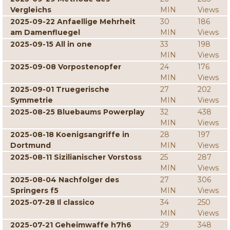
Vergleichs
MIN
Views
2025-09-22 Anfaellige Mehrheit
30
186
am Damenfluegel
MIN
Views
2025-09-15 All in one
33
198
MIN
Views
2025-09-08 Vorpostenopfer
24
176
MIN
Views
2025-09-01 Truegerische
27
202
Symmetrie
MIN
Views
2025-08-25 Bluebaums Powerplay
32
438
MIN
Views
2025-08-18 Koenigsangriffe in
28
197
Dortmund
MIN
Views
2025-08-11 Sizilianischer Vorstoss
25
287
MIN
Views
2025-08-04 Nachfolger des
27
306
Springers f5
MIN
Views
2025-07-28 Il classico
34
250
MIN
Views
2025-07-21 Geheimwaffe h7h6
29
348