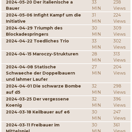
2024-05-20 Der italienische a
33
238
Bauer
MIN
Views
2024-05-06 Infight Kampf um die
31
224
Initiative
MIN
Views
2024-04-29 Triumph des
30
309
Blockadespringers
MIN
Views
2024-04-22 Toedliches Trio
33
302
MIN
Views
2024-04-15 Maroczy-Strukturen
28
313
MIN
Views
2024-04-08 Statische
27
204
Schwaeche der Doppelbauern
MIN
Views
und lahmer Laufer
2024-04-01 Die schwarze Bombe
32
298
auf d5
MIN
Views
2024-03-25 Der vergessene
32
396
Koenig
MIN
Views
2024-03-18 Keilbauer auf e6
30
247
MIN
Views
2024-03-11 Freibauer im
30
361
Mittelspiel
MIN
Views