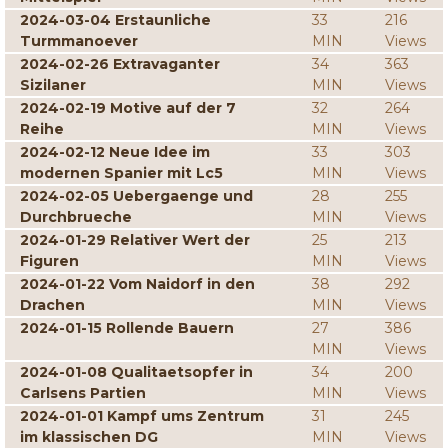
2024-03-04 Erstaunliche
33
216
Turmmanoever
MIN
Views
2024-02-26 Extravaganter
34
363
Sizilaner
MIN
Views
2024-02-19 Motive auf der 7
32
264
Reihe
MIN
Views
2024-02-12 Neue Idee im
33
303
modernen Spanier mit Lc5
MIN
Views
2024-02-05 Uebergaenge und
28
255
Durchbrueche
MIN
Views
2024-01-29 Relativer Wert der
25
213
Figuren
MIN
Views
2024-01-22 Vom Naidorf in den
38
292
Drachen
MIN
Views
2024-01-15 Rollende Bauern
27
386
MIN
Views
2024-01-08 Qualitaetsopfer in
34
200
Carlsens Partien
MIN
Views
2024-01-01 Kampf ums Zentrum
31
245
im klassischen DG
MIN
Views