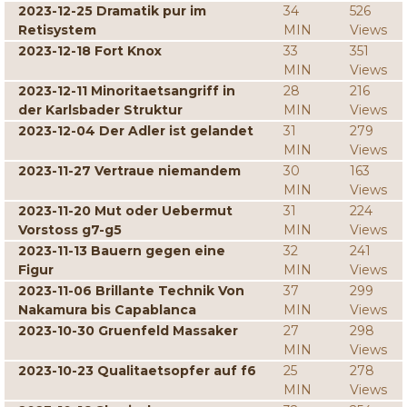
2023-12-25 Dramatik pur im
34
526
Retisystem
MIN
Views
2023-12-18 Fort Knox
33
351
MIN
Views
2023-12-11 Minoritaetsangriff in
28
216
der Karlsbader Struktur
MIN
Views
2023-12-04 Der Adler ist gelandet
31
279
MIN
Views
2023-11-27 Vertraue niemandem
30
163
MIN
Views
2023-11-20 Mut oder Uebermut
31
224
Vorstoss g7-g5
MIN
Views
2023-11-13 Bauern gegen eine
32
241
Figur
MIN
Views
2023-11-06 Brillante Technik Von
37
299
Nakamura bis Capablanca
MIN
Views
2023-10-30 Gruenfeld Massaker
27
298
MIN
Views
2023-10-23 Qualitaetsopfer auf f6
25
278
MIN
Views