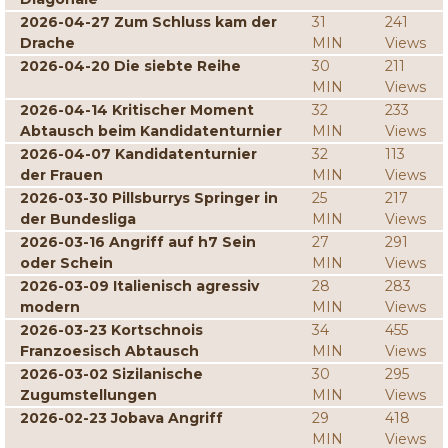
2026-04-27 Zum Schluss kam der
31
241
Drache
MIN
Views
2026-04-20 Die siebte Reihe
30
211
MIN
Views
2026-04-14 Kritischer Moment
32
233
Abtausch beim Kandidatenturnier
MIN
Views
2026-04-07 Kandidatenturnier
32
113
der Frauen
MIN
Views
2026-03-30 Pillsburrys Springer in
25
217
der Bundesliga
MIN
Views
2026-03-16 Angriff auf h7 Sein
27
291
oder Schein
MIN
Views
2026-03-09 Italienisch agressiv
28
283
modern
MIN
Views
2026-03-23 Kortschnois
34
455
Franzoesisch Abtausch
MIN
Views
2026-03-02 Sizilanische
30
295
Zugumstellungen
MIN
Views
2026-02-23 Jobava Angriff
29
418
MIN
Views