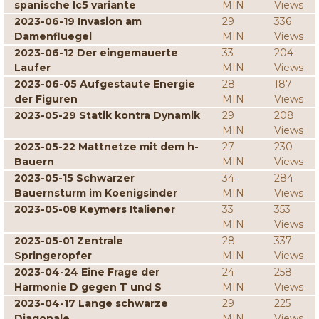
spanische lc5 variante
MIN
Views
2023-06-19 Invasion am
29
336
Damenfluegel
MIN
Views
2023-06-12 Der eingemauerte
33
204
Laufer
MIN
Views
2023-06-05 Aufgestaute Energie
28
187
der Figuren
MIN
Views
2023-05-29 Statik kontra Dynamik
29
208
MIN
Views
2023-05-22 Mattnetze mit dem h-
27
230
Bauern
MIN
Views
2023-05-15 Schwarzer
34
284
Bauernsturm im Koenigsinder
MIN
Views
2023-05-08 Keymers Italiener
33
353
MIN
Views
2023-05-01 Zentrale
28
337
Springeropfer
MIN
Views
2023-04-24 Eine Frage der
24
258
Harmonie D gegen T und S
MIN
Views
2023-04-17 Lange schwarze
29
225
Diagonale
MIN
Views