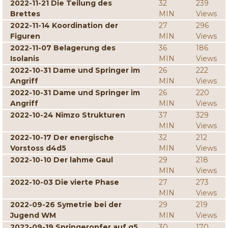
2022-11-21 Die Teilung des
32
239
Brettes
MIN
Views
2022-11-14 Koordination der
27
296
Figuren
MIN
Views
2022-11-07 Belagerung des
36
186
Isolanis
MIN
Views
2022-10-31 Dame und Springer im
26
222
Angriff
MIN
Views
2022-10-31 Dame und Springer im
26
220
Angriff
MIN
Views
2022-10-24 Nimzo Strukturen
37
329
MIN
Views
2022-10-17 Der energische
32
212
Vorstoss d4d5
MIN
Views
2022-10-10 Der lahme Gaul
29
218
MIN
Views
2022-10-03 Die vierte Phase
27
273
MIN
Views
2022-09-26 Symetrie bei der
29
219
Jugend WM
MIN
Views
2022-09-19 Springeropfer auf g5
30
170