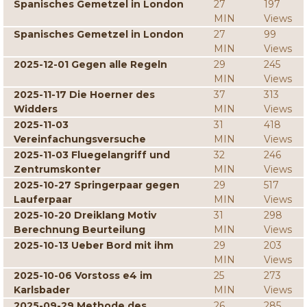
Spanisches Gemetzel in London
27
197
MIN
Views
Spanisches Gemetzel in London
27
99
MIN
Views
2025-12-01 Gegen alle Regeln
29
245
MIN
Views
2025-11-17 Die Hoerner des
37
313
Widders
MIN
Views
2025-11-03
31
418
Vereinfachungsversuche
MIN
Views
2025-11-03 Fluegelangriff und
32
246
Zentrumskonter
MIN
Views
2025-10-27 Springerpaar gegen
29
517
Lauferpaar
MIN
Views
2025-10-20 Dreiklang Motiv
31
298
Berechnung Beurteilung
MIN
Views
2025-10-13 Ueber Bord mit ihm
29
203
MIN
Views
2025-10-06 Vorstoss e4 im
25
273
Karlsbader
MIN
Views
2025-09-29 Methode des
26
285