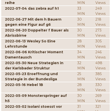
reihe
MIN
Views
2022-07-04 das zebra auf h1
33
249
MIN
Views
2022-06-27 Mit dem h Bauern
30
218
gegen eine Figur auf g6
MIN
Views
2022-06-20 Doppelter f Bauer als
30
273
Abrissbirne
MIN
Views
2022-06-13 Wesley So Eine
28
305
Lehrstunde
MIN
Views
2022-06-06 Kritischer Moment
34
246
Damentausch
MIN
Views
2022-05-30 Neue Strategien in
32
498
der Karlsbader Struktur
MIN
Views
2022-05-23 Eroeffnung und
25
385
Strategie in der Bundesliga
MIN
Views
2022-05-16 Hebel 1B
28
330
MIN
Views
2022-05-09 Monsterspringer auf
30
269
h5
MIN
Views
2022-05-02 Isolani stoesst vor
31
321