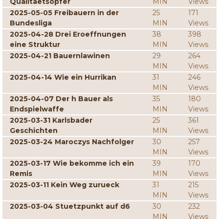
Qualitaetsopfer
MIN
Views
2025-05-05 Freibauern in der
25
171
Bundesliga
MIN
Views
2025-04-28 Drei Eroeffnungen
38
398
eine Struktur
MIN
Views
2025-04-21 Bauernlawinen
29
264
MIN
Views
2025-04-14 Wie ein Hurrikan
31
246
MIN
Views
2025-04-07 Der h Bauer als
35
180
Endspielwaffe
MIN
Views
2025-03-31 Karlsbader
25
361
Geschichten
MIN
Views
2025-03-24 Maroczys Nachfolger
30
257
MIN
Views
2025-03-17 Wie bekomme ich ein
39
170
Remis
MIN
Views
2025-03-11 Kein Weg zurueck
31
215
MIN
Views
2025-03-04 Stuetzpunkt auf d6
30
232
MIN
Views