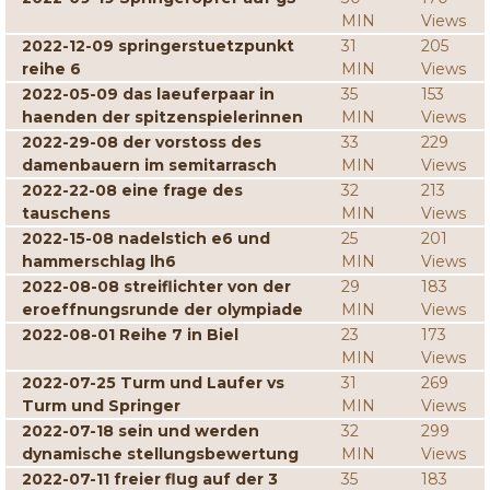
MIN
Views
2022-12-09 springerstuetzpunkt
31
205
reihe 6
MIN
Views
2022-05-09 das laeuferpaar in
35
153
haenden der spitzenspielerinnen
MIN
Views
2022-29-08 der vorstoss des
33
229
damenbauern im semitarrasch
MIN
Views
2022-22-08 eine frage des
32
213
tauschens
MIN
Views
2022-15-08 nadelstich e6 und
25
201
hammerschlag lh6
MIN
Views
2022-08-08 streiflichter von der
29
183
eroeffnungsrunde der olympiade
MIN
Views
2022-08-01 Reihe 7 in Biel
23
173
MIN
Views
2022-07-25 Turm und Laufer vs
31
269
Turm und Springer
MIN
Views
2022-07-18 sein und werden
32
299
dynamische stellungsbewertung
MIN
Views
2022-07-11 freier flug auf der 3
35
183