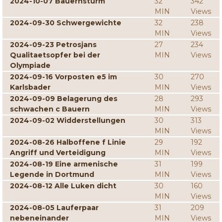
2024-10-07 Bauernsturm
32
342
MIN
Views
2024-09-30 Schwergewichte
32
238
MIN
Views
2024-09-23 Petrosjans
27
234
Qualitaetsopfer bei der
MIN
Views
Olympiade
2024-09-16 Vorposten e5 im
30
270
Karlsbader
MIN
Views
2024-09-09 Belagerung des
28
293
schwachen c Bauern
MIN
Views
2024-09-02 Widderstellungen
30
313
MIN
Views
2024-08-26 Halboffene f Linie
29
192
Angriff und Verteidigung
MIN
Views
2024-08-19 Eine armenische
31
199
Legende in Dortmund
MIN
Views
2024-08-12 Alle Luken dicht
30
160
MIN
Views
2024-08-05 Lauferpaar
31
209
nebeneinander
MIN
Views