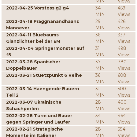
MIN
Views
2022-04-25 Vorstoss g2 g4
34
459
MIN
Views
2022-04-18 Praggnanandhaans
29
426
Manoever
MIN
Views
2022-04-11 Bluebaums
36
337
Glanzlichter bei der EM
MIN
Views
2022-04-04 Springermonster auf
31
498
f5
MIN
Views
2022-03-28 Spanischer
37
780
Doppelbauer
MIN
Views
2022-03-21 Stuetzpunkt 6 Reihe
36
608
MIN
Views
2022-03-14 Haengende Bauern
31
500
Teil 2
MIN
Views
2022-03-07 Ukrainische
28
400
Schachperlen
MIN
Views
2022-02-28 Turm und Bauer
34
464
gegen Springer und Laufer
MIN
Views
2022-02-21 Strategische
28
594
Momente im Italiener
MIN
Views