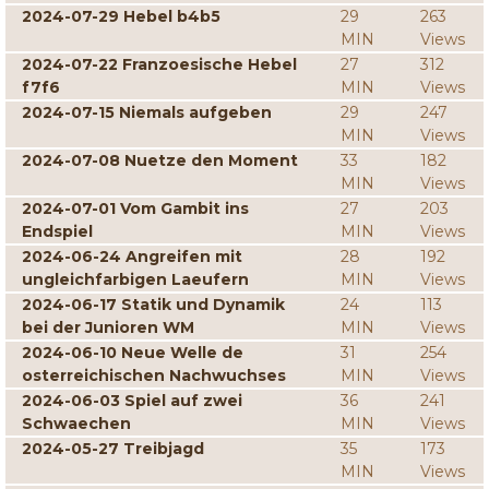
2024-07-29 Hebel b4b5
29
263
MIN
Views
2024-07-22 Franzoesische Hebel
27
312
f7f6
MIN
Views
2024-07-15 Niemals aufgeben
29
247
MIN
Views
2024-07-08 Nuetze den Moment
33
182
MIN
Views
2024-07-01 Vom Gambit ins
27
203
Endspiel
MIN
Views
2024-06-24 Angreifen mit
28
192
ungleichfarbigen Laeufern
MIN
Views
2024-06-17 Statik und Dynamik
24
113
bei der Junioren WM
MIN
Views
2024-06-10 Neue Welle de
31
254
osterreichischen Nachwuchses
MIN
Views
2024-06-03 Spiel auf zwei
36
241
Schwaechen
MIN
Views
2024-05-27 Treibjagd
35
173
MIN
Views