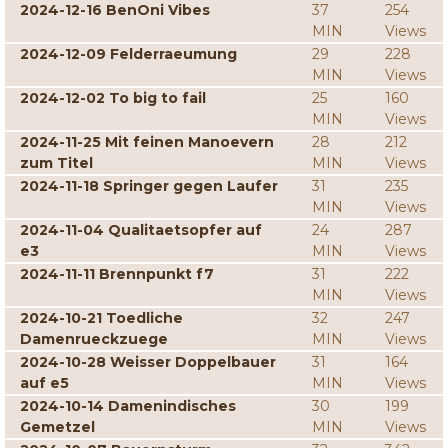
2024-12-16 BenOni Vibes
37
254
MIN
Views
2024-12-09 Felderraeumung
29
228
MIN
Views
2024-12-02 To big to fail
25
160
MIN
Views
2024-11-25 Mit feinen Manoevern
28
212
zum Titel
MIN
Views
2024-11-18 Springer gegen Laufer
31
235
MIN
Views
2024-11-04 Qualitaetsopfer auf
24
287
e3
MIN
Views
2024-11-11 Brennpunkt f7
31
222
MIN
Views
2024-10-21 Toedliche
32
247
Damenrueckzuege
MIN
Views
2024-10-28 Weisser Doppelbauer
31
164
auf e5
MIN
Views
2024-10-14 Damenindisches
30
199
Gemetzel
MIN
Views