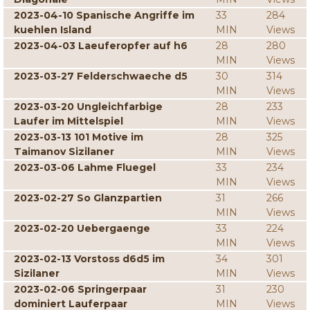
2023-04-10 Spanische Angriffe im
33
284
kuehlen Island
MIN
Views
2023-04-03 Laeuferopfer auf h6
28
280
MIN
Views
2023-03-27 Felderschwaeche d5
30
314
MIN
Views
2023-03-20 Ungleichfarbige
28
233
Laufer im Mittelspiel
MIN
Views
2023-03-13 101 Motive im
28
325
Taimanov Sizilaner
MIN
Views
2023-03-06 Lahme Fluegel
33
234
MIN
Views
2023-02-27 So Glanzpartien
31
266
MIN
Views
2023-02-20 Uebergaenge
33
224
MIN
Views
2023-02-13 Vorstoss d6d5 im
34
301
Sizilaner
MIN
Views
2023-02-06 Springerpaar
31
230
dominiert Lauferpaar
MIN
Views