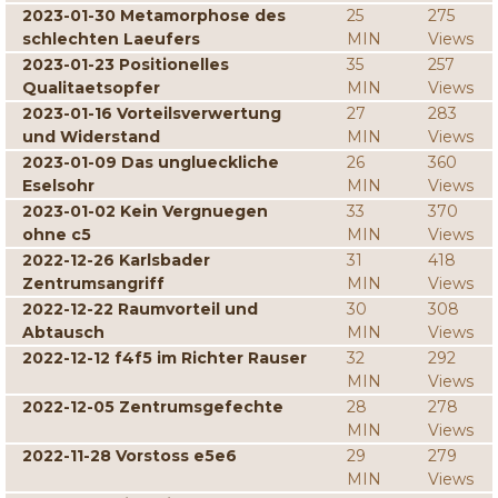
2023-01-30 Metamorphose des
25
275
schlechten Laeufers
MIN
Views
2023-01-23 Positionelles
35
257
Qualitaetsopfer
MIN
Views
2023-01-16 Vorteilsverwertung
27
283
und Widerstand
MIN
Views
2023-01-09 Das unglueckliche
26
360
Eselsohr
MIN
Views
2023-01-02 Kein Vergnuegen
33
370
ohne c5
MIN
Views
2022-12-26 Karlsbader
31
418
Zentrumsangriff
MIN
Views
2022-12-22 Raumvorteil und
30
308
Abtausch
MIN
Views
2022-12-12 f4f5 im Richter Rauser
32
292
MIN
Views
2022-12-05 Zentrumsgefechte
28
278
MIN
Views
2022-11-28 Vorstoss e5e6
29
279
MIN
Views