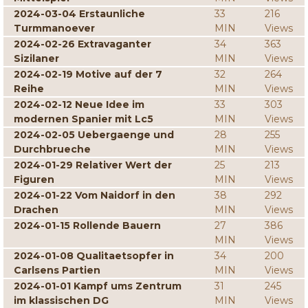
2024-03-04 Erstaunliche
33
216
Turmmanoever
MIN
Views
2024-02-26 Extravaganter
34
363
Sizilaner
MIN
Views
2024-02-19 Motive auf der 7
32
264
Reihe
MIN
Views
2024-02-12 Neue Idee im
33
303
modernen Spanier mit Lc5
MIN
Views
2024-02-05 Uebergaenge und
28
255
Durchbrueche
MIN
Views
2024-01-29 Relativer Wert der
25
213
Figuren
MIN
Views
2024-01-22 Vom Naidorf in den
38
292
Drachen
MIN
Views
2024-01-15 Rollende Bauern
27
386
MIN
Views
2024-01-08 Qualitaetsopfer in
34
200
Carlsens Partien
MIN
Views
2024-01-01 Kampf ums Zentrum
31
245
im klassischen DG
MIN
Views