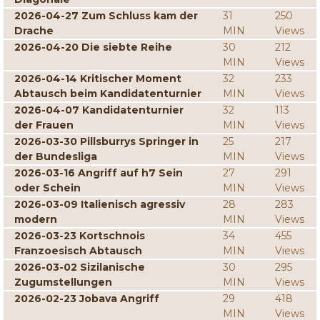
2026-04-27 Zum Schluss kam der
31
250
Drache
MIN
Views
2026-04-20 Die siebte Reihe
30
212
MIN
Views
2026-04-14 Kritischer Moment
32
233
Abtausch beim Kandidatenturnier
MIN
Views
2026-04-07 Kandidatenturnier
32
113
der Frauen
MIN
Views
2026-03-30 Pillsburrys Springer in
25
217
der Bundesliga
MIN
Views
2026-03-16 Angriff auf h7 Sein
27
291
oder Schein
MIN
Views
2026-03-09 Italienisch agressiv
28
283
modern
MIN
Views
2026-03-23 Kortschnois
34
455
Franzoesisch Abtausch
MIN
Views
2026-03-02 Sizilanische
30
295
Zugumstellungen
MIN
Views
2026-02-23 Jobava Angriff
29
418
MIN
Views