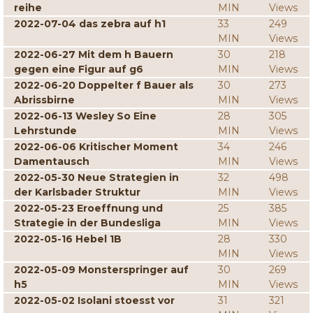
reihe
MIN
Views
2022-07-04 das zebra auf h1
33
249
MIN
Views
2022-06-27 Mit dem h Bauern
30
218
gegen eine Figur auf g6
MIN
Views
2022-06-20 Doppelter f Bauer als
30
273
Abrissbirne
MIN
Views
2022-06-13 Wesley So Eine
28
305
Lehrstunde
MIN
Views
2022-06-06 Kritischer Moment
34
246
Damentausch
MIN
Views
2022-05-30 Neue Strategien in
32
498
der Karlsbader Struktur
MIN
Views
2022-05-23 Eroeffnung und
25
385
Strategie in der Bundesliga
MIN
Views
2022-05-16 Hebel 1B
28
330
MIN
Views
2022-05-09 Monsterspringer auf
30
269
h5
MIN
Views
2022-05-02 Isolani stoesst vor
31
321