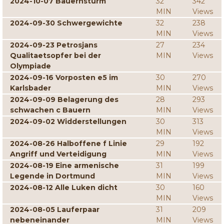
2024-10-07 Bauernsturm
32
342
MIN
Views
2024-09-30 Schwergewichte
32
238
MIN
Views
2024-09-23 Petrosjans
27
234
Qualitaetsopfer bei der
MIN
Views
Olympiade
2024-09-16 Vorposten e5 im
30
270
Karlsbader
MIN
Views
2024-09-09 Belagerung des
28
293
schwachen c Bauern
MIN
Views
2024-09-02 Widderstellungen
30
313
MIN
Views
2024-08-26 Halboffene f Linie
29
192
Angriff und Verteidigung
MIN
Views
2024-08-19 Eine armenische
31
199
Legende in Dortmund
MIN
Views
2024-08-12 Alle Luken dicht
30
160
MIN
Views
2024-08-05 Lauferpaar
31
209
nebeneinander
MIN
Views