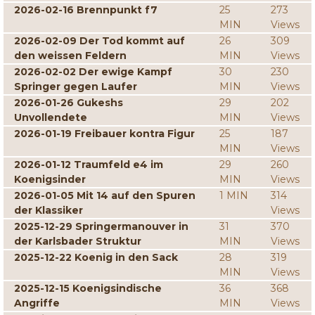
2026-02-16 Brennpunkt f7
25
273
MIN
Views
2026-02-09 Der Tod kommt auf
26
309
den weissen Feldern
MIN
Views
2026-02-02 Der ewige Kampf
30
230
Springer gegen Laufer
MIN
Views
2026-01-26 Gukeshs
29
202
Unvollendete
MIN
Views
2026-01-19 Freibauer kontra Figur
25
187
MIN
Views
2026-01-12 Traumfeld e4 im
29
260
Koenigsinder
MIN
Views
2026-01-05 Mit 14 auf den Spuren
1 MIN
314
der Klassiker
Views
2025-12-29 Springermanouver in
31
370
der Karlsbader Struktur
MIN
Views
2025-12-22 Koenig in den Sack
28
319
MIN
Views
2025-12-15 Koenigsindische
36
368
Angriffe
MIN
Views