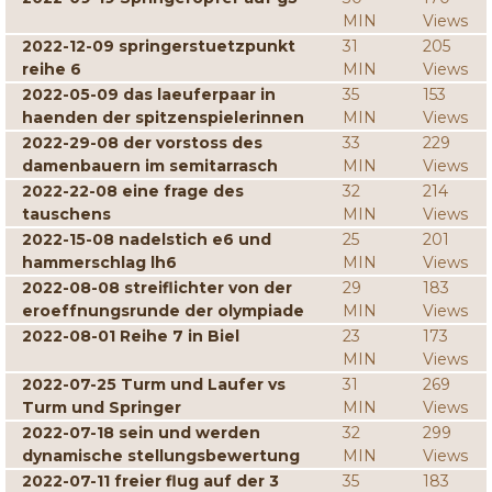
MIN
Views
2022-12-09 springerstuetzpunkt
31
205
reihe 6
MIN
Views
2022-05-09 das laeuferpaar in
35
153
haenden der spitzenspielerinnen
MIN
Views
2022-29-08 der vorstoss des
33
229
damenbauern im semitarrasch
MIN
Views
2022-22-08 eine frage des
32
214
tauschens
MIN
Views
2022-15-08 nadelstich e6 und
25
201
hammerschlag lh6
MIN
Views
2022-08-08 streiflichter von der
29
183
eroeffnungsrunde der olympiade
MIN
Views
2022-08-01 Reihe 7 in Biel
23
173
MIN
Views
2022-07-25 Turm und Laufer vs
31
269
Turm und Springer
MIN
Views
2022-07-18 sein und werden
32
299
dynamische stellungsbewertung
MIN
Views
2022-07-11 freier flug auf der 3
35
183