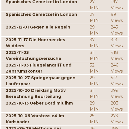
Spanisches Gemetzel in London
27
197
MIN
Views
Spanisches Gemetzel in London
27
99
MIN
Views
2025-12-01 Gegen alle Regeln
29
245
MIN
Views
2025-11-17 Die Hoerner des
37
313
Widders
MIN
Views
2025-11-03
31
418
Vereinfachungsversuche
MIN
Views
2025-11-03 Fluegelangriff und
32
246
Zentrumskonter
MIN
Views
2025-10-27 Springerpaar gegen
29
517
Lauferpaar
MIN
Views
2025-10-20 Dreiklang Motiv
31
298
Berechnung Beurteilung
MIN
Views
2025-10-13 Ueber Bord mit ihm
29
203
MIN
Views
2025-10-06 Vorstoss e4 im
25
273
Karlsbader
MIN
Views
2025-09-29 Methode des
26
285