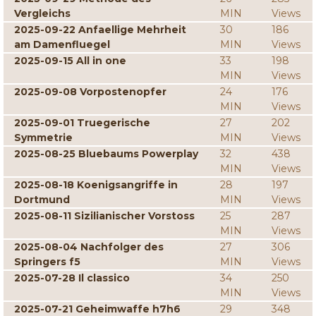
Vergleichs
MIN
Views
2025-09-22 Anfaellige Mehrheit
30
186
am Damenfluegel
MIN
Views
2025-09-15 All in one
33
198
MIN
Views
2025-09-08 Vorpostenopfer
24
176
MIN
Views
2025-09-01 Truegerische
27
202
Symmetrie
MIN
Views
2025-08-25 Bluebaums Powerplay
32
438
MIN
Views
2025-08-18 Koenigsangriffe in
28
197
Dortmund
MIN
Views
2025-08-11 Sizilianischer Vorstoss
25
287
MIN
Views
2025-08-04 Nachfolger des
27
306
Springers f5
MIN
Views
2025-07-28 Il classico
34
250
MIN
Views
2025-07-21 Geheimwaffe h7h6
29
348