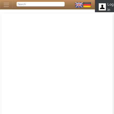
Log
in