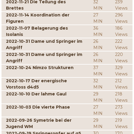
2022-11-21 Die Teilung des
32
239
Brettes
MIN
Views
2022-11-14 Koordination der
27
296
Figuren
MIN
Views
2022-11-07 Belagerung des
36
186
Isolanis
MIN
Views
2022-10-31 Dame und Springer im
26
222
Angriff
MIN
Views
2022-10-31 Dame und Springer im
26
220
Angriff
MIN
Views
2022-10-24 Nimzo Strukturen
37
329
MIN
Views
2022-10-17 Der energische
32
212
Vorstoss d4d5
MIN
Views
2022-10-10 Der lahme Gaul
29
218
MIN
Views
2022-10-03 Die vierte Phase
27
273
MIN
Views
2022-09-26 Symetrie bei der
29
219
Jugend WM
MIN
Views
2022-09-19 Springeropfer auf g5
30
170