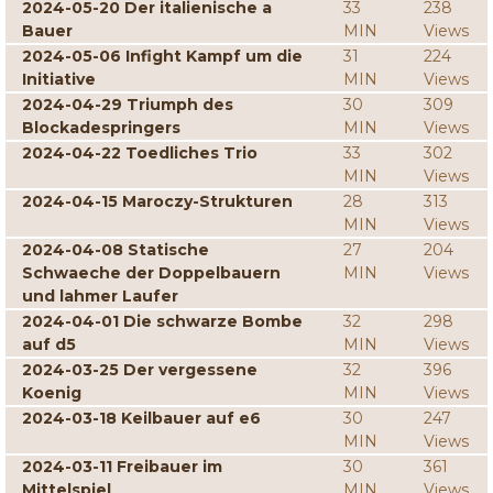
2024-05-20 Der italienische a
33
238
Bauer
MIN
Views
2024-05-06 Infight Kampf um die
31
224
Initiative
MIN
Views
2024-04-29 Triumph des
30
309
Blockadespringers
MIN
Views
2024-04-22 Toedliches Trio
33
302
MIN
Views
2024-04-15 Maroczy-Strukturen
28
313
MIN
Views
2024-04-08 Statische
27
204
Schwaeche der Doppelbauern
MIN
Views
und lahmer Laufer
2024-04-01 Die schwarze Bombe
32
298
auf d5
MIN
Views
2024-03-25 Der vergessene
32
396
Koenig
MIN
Views
2024-03-18 Keilbauer auf e6
30
247
MIN
Views
2024-03-11 Freibauer im
30
361
Mittelspiel
MIN
Views