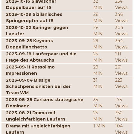
2023-10-16 Slawischer
32
254
Doppelbauer auf f5
MIN
Views
2023-10-09 Sizilanisches
28
346
Springeropfer auf f5
MIN
Views
2023-10-02 Springer gegen
28
304
Laeufer
MIN
Views
2023-09-25 Keymers
29
344
Doppelfianchetto
MIN
Views
2023-09-18 Lauferpaar und die
25
211
Frage des Abtauschs
MIN
Views
2023-09-11 Rossolimo
29
261
Impressionen
MIN
Views
2023-09-04 Bissige
31
223
Schachpensionisten bei der
MIN
Views
Team WM
2023-08-28 Carlsens strategische
35
175
Dominanz
MIN
Views
2023-08-21 Drama mit
25
350
ungleichfarbigen Laufern
MIN
Views
Drama mit ungleichfarbigen
1 MIN
104
Laufern
Views