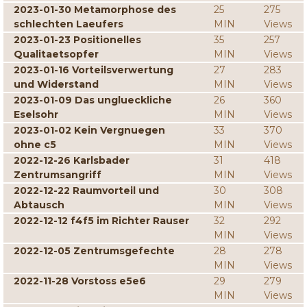
2023-01-30 Metamorphose des
25
275
schlechten Laeufers
MIN
Views
2023-01-23 Positionelles
35
257
Qualitaetsopfer
MIN
Views
2023-01-16 Vorteilsverwertung
27
283
und Widerstand
MIN
Views
2023-01-09 Das unglueckliche
26
360
Eselsohr
MIN
Views
2023-01-02 Kein Vergnuegen
33
370
ohne c5
MIN
Views
2022-12-26 Karlsbader
31
418
Zentrumsangriff
MIN
Views
2022-12-22 Raumvorteil und
30
308
Abtausch
MIN
Views
2022-12-12 f4f5 im Richter Rauser
32
292
MIN
Views
2022-12-05 Zentrumsgefechte
28
278
MIN
Views
2022-11-28 Vorstoss e5e6
29
279
MIN
Views