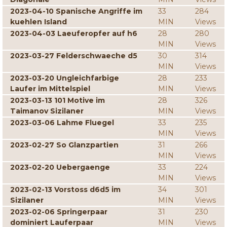
2023-04-10 Spanische Angriffe im
33
284
kuehlen Island
MIN
Views
2023-04-03 Laeuferopfer auf h6
28
280
MIN
Views
2023-03-27 Felderschwaeche d5
30
314
MIN
Views
2023-03-20 Ungleichfarbige
28
233
Laufer im Mittelspiel
MIN
Views
2023-03-13 101 Motive im
28
326
Taimanov Sizilaner
MIN
Views
2023-03-06 Lahme Fluegel
33
235
MIN
Views
2023-02-27 So Glanzpartien
31
266
MIN
Views
2023-02-20 Uebergaenge
33
224
MIN
Views
2023-02-13 Vorstoss d6d5 im
34
301
Sizilaner
MIN
Views
2023-02-06 Springerpaar
31
230
dominiert Lauferpaar
MIN
Views