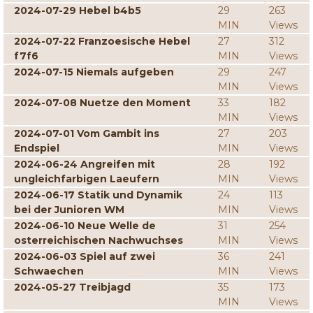
2024-07-29 Hebel b4b5
29
263
MIN
Views
2024-07-22 Franzoesische Hebel
27
312
f7f6
MIN
Views
2024-07-15 Niemals aufgeben
29
247
MIN
Views
2024-07-08 Nuetze den Moment
33
182
MIN
Views
2024-07-01 Vom Gambit ins
27
203
Endspiel
MIN
Views
2024-06-24 Angreifen mit
28
192
ungleichfarbigen Laeufern
MIN
Views
2024-06-17 Statik und Dynamik
24
113
bei der Junioren WM
MIN
Views
2024-06-10 Neue Welle de
31
254
osterreichischen Nachwuchses
MIN
Views
2024-06-03 Spiel auf zwei
36
241
Schwaechen
MIN
Views
2024-05-27 Treibjagd
35
173
MIN
Views