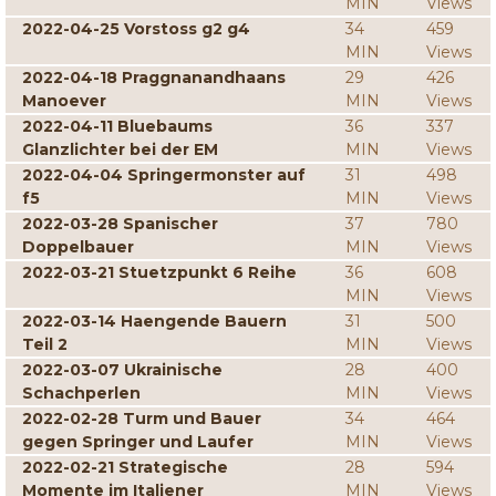
MIN
Views
2022-04-25 Vorstoss g2 g4
34
459
MIN
Views
2022-04-18 Praggnanandhaans
29
426
Manoever
MIN
Views
2022-04-11 Bluebaums
36
337
Glanzlichter bei der EM
MIN
Views
2022-04-04 Springermonster auf
31
498
f5
MIN
Views
2022-03-28 Spanischer
37
780
Doppelbauer
MIN
Views
2022-03-21 Stuetzpunkt 6 Reihe
36
608
MIN
Views
2022-03-14 Haengende Bauern
31
500
Teil 2
MIN
Views
2022-03-07 Ukrainische
28
400
Schachperlen
MIN
Views
2022-02-28 Turm und Bauer
34
464
gegen Springer und Laufer
MIN
Views
2022-02-21 Strategische
28
594
Momente im Italiener
MIN
Views