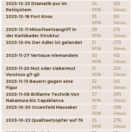
2023-12-25 Dramatik pur im
34
526
Retisystem
MIN
Views
2023-12-18 Fort Knox
33
351
MIN
Views
2023-12-11 Minoritaetsangriff in
28
216
der Karlsbader Struktur
MIN
Views
2023-12-04 Der Adler ist gelandet
31
279
MIN
Views
2023-11-27 Vertraue niemandem
30
163
MIN
Views
2023-11-20 Mut oder Uebermut
31
224
Vorstoss g7-g5
MIN
Views
2023-11-13 Bauern gegen eine
32
241
Figur
MIN
Views
2023-11-06 Brillante Technik Von
37
299
Nakamura bis Capablanca
MIN
Views
2023-10-30 Gruenfeld Massaker
27
298
MIN
Views
2023-10-23 Qualitaetsopfer auf f6
25
278
MIN
Views