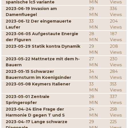
spanische lc5 variante
MIN
Views
2023-06-19 Invasion am
29
336
Damenfluegel
MIN
Views
2023-06-12 Der eingemauerte
33
204
Laufer
MIN
Views
2023-06-05 Aufgestaute Energie
28
187
der Figuren
MIN
Views
2023-05-29 Statik kontra Dynamik
29
208
MIN
Views
2023-05-22 Mattnetze mit dem h-
27
230
Bauern
MIN
Views
2023-05-15 Schwarzer
34
284
Bauernsturm im Koenigsinder
MIN
Views
2023-05-08 Keymers Italiener
33
353
MIN
Views
2023-05-01 Zentrale
28
337
Springeropfer
MIN
Views
2023-04-24 Eine Frage der
24
258
Harmonie D gegen T und S
MIN
Views
2023-04-17 Lange schwarze
29
225
Diagonale
MIN
Views