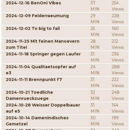
2024-12-16 BenOni Vibes
37
254
MIN
Views
2024-12-09 Felderraeumung
29
228
MIN
Views
2024-12-02 To big to fail
25
160
MIN
Views
2024-11-25 Mit feinen Manoevern
28
212
zum Titel
MIN
Views
2024-11-18 Springer gegen Laufer
31
236
MIN
Views
2024-11-04 Qualitaetsopfer auf
24
288
e3
MIN
Views
2024-11-11 Brennpunkt f7
31
222
MIN
Views
2024-10-21 Toedliche
32
248
Damenrueckzuege
MIN
Views
2024-10-28 Weisser Doppelbauer
31
164
auf e5
MIN
Views
2024-10-14 Damenindisches
30
199
Gemetzel
MIN
Views