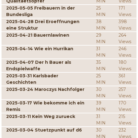
Qualitaetsopfer
MIN
Views
2025-05-05 Freibauern in der
25
171
Bundesliga
MIN
Views
2025-04-28 Drei Eroeffnungen
38
398
eine Struktur
MIN
Views
2025-04-21 Bauernlawinen
29
264
MIN
Views
2025-04-14 Wie ein Hurrikan
31
246
MIN
Views
2025-04-07 Der h Bauer als
35
180
Endspielwaffe
MIN
Views
2025-03-31 Karlsbader
25
361
Geschichten
MIN
Views
2025-03-24 Maroczys Nachfolger
30
257
MIN
Views
2025-03-17 Wie bekomme ich ein
39
170
Remis
MIN
Views
2025-03-11 Kein Weg zurueck
31
215
MIN
Views
2025-03-04 Stuetzpunkt auf d6
30
232
MIN
Views