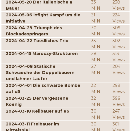
2024-05-20 Der italienische a
33
238
Bauer
MIN
Views
2024-05-06 Infight Kampf um die
31
224
Initiative
MIN
Views
2024-04-29 Triumph des
30
309
Blockadespringers
MIN
Views
2024-04-22 Toedliches Trio
33
302
MIN
Views
2024-04-15 Maroczy-Strukturen
28
313
MIN
Views
2024-04-08 Statische
27
204
Schwaeche der Doppelbauern
MIN
Views
und lahmer Laufer
2024-04-01 Die schwarze Bombe
32
298
auf d5
MIN
Views
2024-03-25 Der vergessene
32
396
Koenig
MIN
Views
2024-03-18 Keilbauer auf e6
30
247
MIN
Views
2024-03-11 Freibauer im
30
361
Mittelspiel
MIN
Views