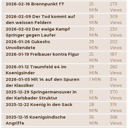
2026-02-16 Brennpunkt f7
25
273
MIN
Views
2026-02-09 Der Tod kommt auf
26
309
den weissen Feldern
MIN
Views
2026-02-02 Der ewige Kampf
30
230
Springer gegen Laufer
MIN
Views
2026-01-26 Gukeshs
29
202
Unvollendete
MIN
Views
2026-01-19 Freibauer kontra Figur
25
187
MIN
Views
2026-01-12 Traumfeld e4 im
29
260
Koenigsinder
MIN
Views
2026-01-05 Mit 14 auf den Spuren
1 MIN
314
der Klassiker
Views
2025-12-29 Springermanouver in
31
370
der Karlsbader Struktur
MIN
Views
2025-12-22 Koenig in den Sack
28
319
MIN
Views
2025-12-15 Koenigsindische
36
368
Angriffe
MIN
Views