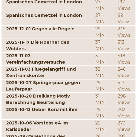
Spanisches Gemetzel in London
27
197
MIN
Views
Spanisches Gemetzel in London
27
99
MIN
Views
2025-12-01 Gegen alle Regeln
29
245
MIN
Views
2025-11-17 Die Hoerner des
37
313
Widders
MIN
Views
2025-11-03
31
418
Vereinfachungsversuche
MIN
Views
2025-11-03 Fluegelangriff und
32
246
Zentrumskonter
MIN
Views
2025-10-27 Springerpaar gegen
29
517
Lauferpaar
MIN
Views
2025-10-20 Dreiklang Motiv
31
298
Berechnung Beurteilung
MIN
Views
2025-10-13 Ueber Bord mit ihm
29
203
MIN
Views
2025-10-06 Vorstoss e4 im
25
273
Karlsbader
MIN
Views
2025-09-29 Methode des
26
285