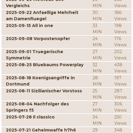
Vergleichs
MIN
Views
2025-09-22 Anfaellige Mehrheit
30
186
am Damenfluegel
MIN
Views
2025-09-15 All in one
33
198
MIN
Views
2025-09-08 Vorpostenopfer
24
176
MIN
Views
2025-09-01 Truegerische
27
202
Symmetrie
MIN
Views
2025-08-25 Bluebaums Powerplay
32
438
MIN
Views
2025-08-18 Koenigsangriffe in
28
197
Dortmund
MIN
Views
2025-08-11 Sizilianischer Vorstoss
25
287
MIN
Views
2025-08-04 Nachfolger des
27
306
Springers f5
MIN
Views
2025-07-28 Il classico
34
250
MIN
Views
2025-07-21 Geheimwaffe h7h6
29
348