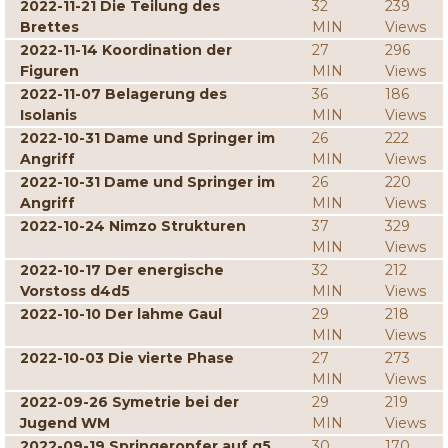
2022-11-21 Die Teilung des
32
239
Brettes
MIN
Views
2022-11-14 Koordination der
27
296
Figuren
MIN
Views
2022-11-07 Belagerung des
36
186
Isolanis
MIN
Views
2022-10-31 Dame und Springer im
26
222
Angriff
MIN
Views
2022-10-31 Dame und Springer im
26
220
Angriff
MIN
Views
2022-10-24 Nimzo Strukturen
37
329
MIN
Views
2022-10-17 Der energische
32
212
Vorstoss d4d5
MIN
Views
2022-10-10 Der lahme Gaul
29
218
MIN
Views
2022-10-03 Die vierte Phase
27
273
MIN
Views
2022-09-26 Symetrie bei der
29
219
Jugend WM
MIN
Views
2022-09-19 Springeropfer auf g5
30
170