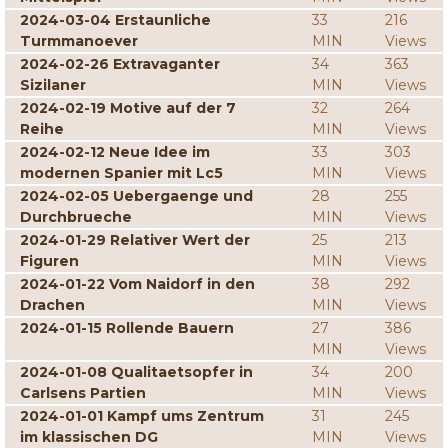
2024-03-04 Erstaunliche
33
216
Turmmanoever
MIN
Views
2024-02-26 Extravaganter
34
363
Sizilaner
MIN
Views
2024-02-19 Motive auf der 7
32
264
Reihe
MIN
Views
2024-02-12 Neue Idee im
33
303
modernen Spanier mit Lc5
MIN
Views
2024-02-05 Uebergaenge und
28
255
Durchbrueche
MIN
Views
2024-01-29 Relativer Wert der
25
213
Figuren
MIN
Views
2024-01-22 Vom Naidorf in den
38
292
Drachen
MIN
Views
2024-01-15 Rollende Bauern
27
386
MIN
Views
2024-01-08 Qualitaetsopfer in
34
200
Carlsens Partien
MIN
Views
2024-01-01 Kampf ums Zentrum
31
245
im klassischen DG
MIN
Views