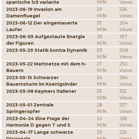
spanische lc5 variante
MIN
Views
2023-06-19 Invasion am
29
336
Damenfluegel
MIN
Views
2023-06-12 Der eingemauerte
33
204
Laufer
MIN
Views
2023-06-05 Aufgestaute Energie
28
187
der Figuren
MIN
Views
2023-05-29 Statik kontra Dynamik
29
208
MIN
Views
2023-05-22 Mattnetze mit dem h-
27
230
Bauern
MIN
Views
2023-05-15 Schwarzer
34
284
Bauernsturm im Koenigsinder
MIN
Views
2023-05-08 Keymers Italiener
33
353
MIN
Views
2023-05-01 Zentrale
28
337
Springeropfer
MIN
Views
2023-04-24 Eine Frage der
24
258
Harmonie D gegen T und S
MIN
Views
2023-04-17 Lange schwarze
29
225
Diagonale
MIN
Views