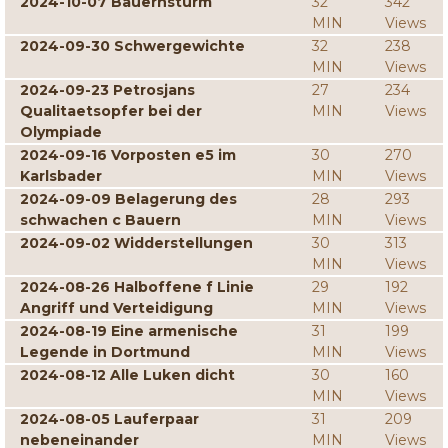
2024-10-07 Bauernsturm
32
342
MIN
Views
2024-09-30 Schwergewichte
32
238
MIN
Views
2024-09-23 Petrosjans
27
234
Qualitaetsopfer bei der
MIN
Views
Olympiade
2024-09-16 Vorposten e5 im
30
270
Karlsbader
MIN
Views
2024-09-09 Belagerung des
28
293
schwachen c Bauern
MIN
Views
2024-09-02 Widderstellungen
30
313
MIN
Views
2024-08-26 Halboffene f Linie
29
192
Angriff und Verteidigung
MIN
Views
2024-08-19 Eine armenische
31
199
Legende in Dortmund
MIN
Views
2024-08-12 Alle Luken dicht
30
160
MIN
Views
2024-08-05 Lauferpaar
31
209
nebeneinander
MIN
Views