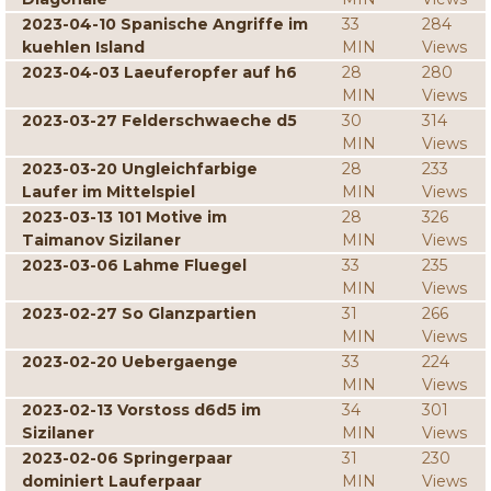
2023-04-10 Spanische Angriffe im
33
284
kuehlen Island
MIN
Views
2023-04-03 Laeuferopfer auf h6
28
280
MIN
Views
2023-03-27 Felderschwaeche d5
30
314
MIN
Views
2023-03-20 Ungleichfarbige
28
233
Laufer im Mittelspiel
MIN
Views
2023-03-13 101 Motive im
28
326
Taimanov Sizilaner
MIN
Views
2023-03-06 Lahme Fluegel
33
235
MIN
Views
2023-02-27 So Glanzpartien
31
266
MIN
Views
2023-02-20 Uebergaenge
33
224
MIN
Views
2023-02-13 Vorstoss d6d5 im
34
301
Sizilaner
MIN
Views
2023-02-06 Springerpaar
31
230
dominiert Lauferpaar
MIN
Views