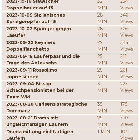
2023-10-16 Slawischer
32
254
Doppelbauer auf f5
MIN
Views
2023-10-09 Sizilanisches
28
346
Springeropfer auf f5
MIN
Views
2023-10-02 Springer gegen
28
304
Laeufer
MIN
Views
2023-09-25 Keymers
29
344
Doppelfianchetto
MIN
Views
2023-09-18 Lauferpaar und die
25
211
Frage des Abtauschs
MIN
Views
2023-09-11 Rossolimo
29
261
Impressionen
MIN
Views
2023-09-04 Bissige
31
223
Schachpensionisten bei der
MIN
Views
Team WM
2023-08-28 Carlsens strategische
35
175
Dominanz
MIN
Views
2023-08-21 Drama mit
25
350
ungleichfarbigen Laufern
MIN
Views
Drama mit ungleichfarbigen
1 MIN
104
Laufern
Views