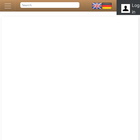
Log
in