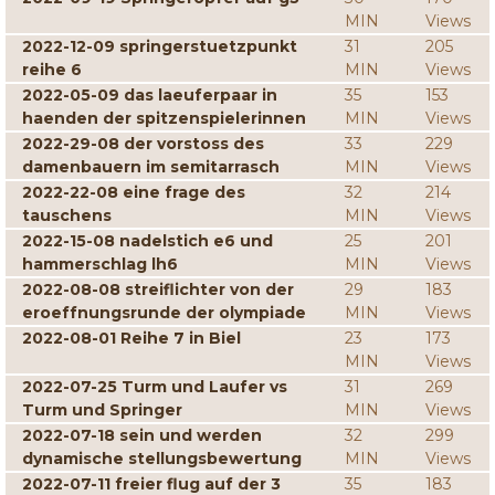
MIN
Views
2022-12-09 springerstuetzpunkt
31
205
reihe 6
MIN
Views
2022-05-09 das laeuferpaar in
35
153
haenden der spitzenspielerinnen
MIN
Views
2022-29-08 der vorstoss des
33
229
damenbauern im semitarrasch
MIN
Views
2022-22-08 eine frage des
32
214
tauschens
MIN
Views
2022-15-08 nadelstich e6 und
25
201
hammerschlag lh6
MIN
Views
2022-08-08 streiflichter von der
29
183
eroeffnungsrunde der olympiade
MIN
Views
2022-08-01 Reihe 7 in Biel
23
173
MIN
Views
2022-07-25 Turm und Laufer vs
31
269
Turm und Springer
MIN
Views
2022-07-18 sein und werden
32
299
dynamische stellungsbewertung
MIN
Views
2022-07-11 freier flug auf der 3
35
183