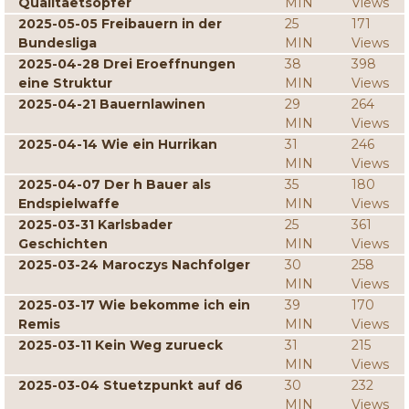
Qualitaetsopfer
MIN
Views
2025-05-05 Freibauern in der
25
171
Bundesliga
MIN
Views
2025-04-28 Drei Eroeffnungen
38
398
eine Struktur
MIN
Views
2025-04-21 Bauernlawinen
29
264
MIN
Views
2025-04-14 Wie ein Hurrikan
31
246
MIN
Views
2025-04-07 Der h Bauer als
35
180
Endspielwaffe
MIN
Views
2025-03-31 Karlsbader
25
361
Geschichten
MIN
Views
2025-03-24 Maroczys Nachfolger
30
258
MIN
Views
2025-03-17 Wie bekomme ich ein
39
170
Remis
MIN
Views
2025-03-11 Kein Weg zurueck
31
215
MIN
Views
2025-03-04 Stuetzpunkt auf d6
30
232
MIN
Views