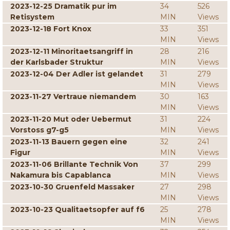
2023-12-25 Dramatik pur im
34
526
Retisystem
MIN
Views
2023-12-18 Fort Knox
33
351
MIN
Views
2023-12-11 Minoritaetsangriff in
28
216
der Karlsbader Struktur
MIN
Views
2023-12-04 Der Adler ist gelandet
31
279
MIN
Views
2023-11-27 Vertraue niemandem
30
163
MIN
Views
2023-11-20 Mut oder Uebermut
31
224
Vorstoss g7-g5
MIN
Views
2023-11-13 Bauern gegen eine
32
241
Figur
MIN
Views
2023-11-06 Brillante Technik Von
37
299
Nakamura bis Capablanca
MIN
Views
2023-10-30 Gruenfeld Massaker
27
298
MIN
Views
2023-10-23 Qualitaetsopfer auf f6
25
278
MIN
Views