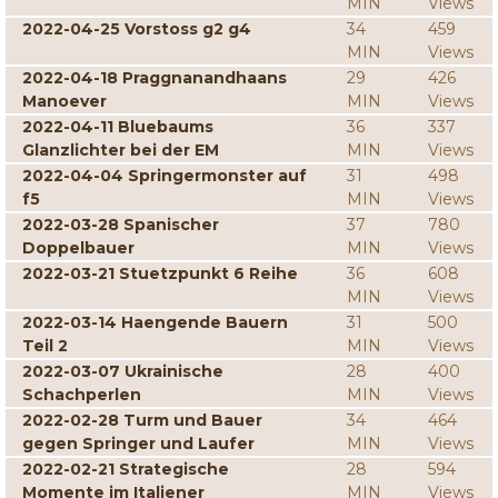
MIN
Views
2022-04-25 Vorstoss g2 g4
34
459
MIN
Views
2022-04-18 Praggnanandhaans
29
426
Manoever
MIN
Views
2022-04-11 Bluebaums
36
337
Glanzlichter bei der EM
MIN
Views
2022-04-04 Springermonster auf
31
498
f5
MIN
Views
2022-03-28 Spanischer
37
780
Doppelbauer
MIN
Views
2022-03-21 Stuetzpunkt 6 Reihe
36
608
MIN
Views
2022-03-14 Haengende Bauern
31
500
Teil 2
MIN
Views
2022-03-07 Ukrainische
28
400
Schachperlen
MIN
Views
2022-02-28 Turm und Bauer
34
464
gegen Springer und Laufer
MIN
Views
2022-02-21 Strategische
28
594
Momente im Italiener
MIN
Views