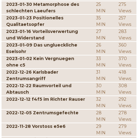
2023-01-30 Metamorphose des
25
275
schlechten Laeufers
MIN
Views
2023-01-23 Positionelles
35
257
Qualitaetsopfer
MIN
Views
2023-01-16 Vorteilsverwertung
27
283
und Widerstand
MIN
Views
2023-01-09 Das unglueckliche
26
360
Eselsohr
MIN
Views
2023-01-02 Kein Vergnuegen
33
370
ohne c5
MIN
Views
2022-12-26 Karlsbader
31
418
Zentrumsangriff
MIN
Views
2022-12-22 Raumvorteil und
30
308
Abtausch
MIN
Views
2022-12-12 f4f5 im Richter Rauser
32
292
MIN
Views
2022-12-05 Zentrumsgefechte
28
278
MIN
Views
2022-11-28 Vorstoss e5e6
29
279
MIN
Views