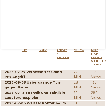
LIKE
MARK
REPORT
FOLLOW
MORE
A
FROM
PROBLEM
HARALD
SCHNEIDER
ZINNER
2026-07-27 Verbesserter Grand
22
163
Prix Angriff
MIN
Views
2026-08-03 Uebergaenge Turm
28
136
gegen Bauer
MIN
Views
2026-07-13 Technik und Taktik in
32
286
Laeuferendspielen
MIN
Views
2026-07-06 Weisser Konter b4 im
31
190