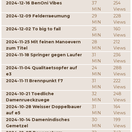
2024-12-16 BenOni Vibes
37
254
MIN
Views
2024-12-09 Felderraeumung
29
228
MIN
Views
2024-12-02 To big to fail
25
160
MIN
Views
2024-11-25 Mit feinen Manoevern
28
212
zum Titel
MIN
Views
2024-11-18 Springer gegen Laufer
31
236
MIN
Views
2024-11-04 Qualitaetsopfer auf
24
288
e3
MIN
Views
2024-11-11 Brennpunkt f7
31
222
MIN
Views
2024-10-21 Toedliche
32
248
Damenrueckzuege
MIN
Views
2024-10-28 Weisser Doppelbauer
31
164
auf e5
MIN
Views
2024-10-14 Damenindisches
30
199
Gemetzel
MIN
Views