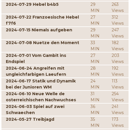
2024-07-29 Hebel b4b5
29
263
MIN
Views
2024-07-22 Franzoesische Hebel
27
312
f7f6
MIN
Views
2024-07-15 Niemals aufgeben
29
247
MIN
Views
2024-07-08 Nuetze den Moment
33
182
MIN
Views
2024-07-01 Vom Gambit ins
27
203
Endspiel
MIN
Views
2024-06-24 Angreifen mit
28
192
ungleichfarbigen Laeufern
MIN
Views
2024-06-17 Statik und Dynamik
24
113
bei der Junioren WM
MIN
Views
2024-06-10 Neue Welle de
31
254
osterreichischen Nachwuchses
MIN
Views
2024-06-03 Spiel auf zwei
36
241
Schwaechen
MIN
Views
2024-05-27 Treibjagd
35
173
MIN
Views