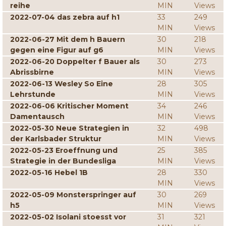
reihe
MIN
Views
2022-07-04 das zebra auf h1
33
249
MIN
Views
2022-06-27 Mit dem h Bauern
30
218
gegen eine Figur auf g6
MIN
Views
2022-06-20 Doppelter f Bauer als
30
273
Abrissbirne
MIN
Views
2022-06-13 Wesley So Eine
28
305
Lehrstunde
MIN
Views
2022-06-06 Kritischer Moment
34
246
Damentausch
MIN
Views
2022-05-30 Neue Strategien in
32
498
der Karlsbader Struktur
MIN
Views
2022-05-23 Eroeffnung und
25
385
Strategie in der Bundesliga
MIN
Views
2022-05-16 Hebel 1B
28
330
MIN
Views
2022-05-09 Monsterspringer auf
30
269
h5
MIN
Views
2022-05-02 Isolani stoesst vor
31
321