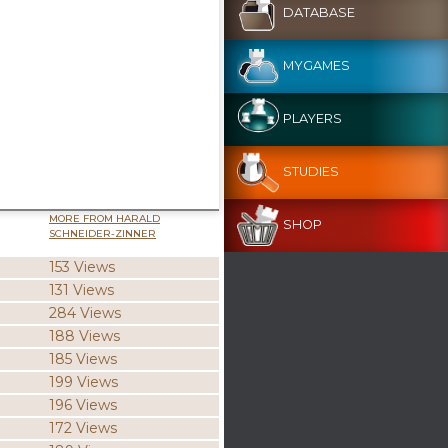
DATABASE
MYGAMES
PLAYERS
STUDIES
MORE FROM HARALD
SHOP
SCHNEIDER-ZINNER
153 Views
131 Views
284 Views
188 Views
185 Views
199 Views
196 Views
172 Views