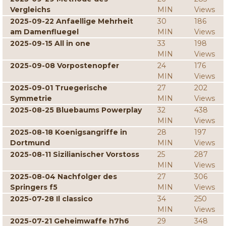
Vergleichs
MIN
Views
2025-09-22 Anfaellige Mehrheit
30
186
am Damenfluegel
MIN
Views
2025-09-15 All in one
33
198
MIN
Views
2025-09-08 Vorpostenopfer
24
176
MIN
Views
2025-09-01 Truegerische
27
202
Symmetrie
MIN
Views
2025-08-25 Bluebaums Powerplay
32
438
MIN
Views
2025-08-18 Koenigsangriffe in
28
197
Dortmund
MIN
Views
2025-08-11 Sizilianischer Vorstoss
25
287
MIN
Views
2025-08-04 Nachfolger des
27
306
Springers f5
MIN
Views
2025-07-28 Il classico
34
250
MIN
Views
2025-07-21 Geheimwaffe h7h6
29
348