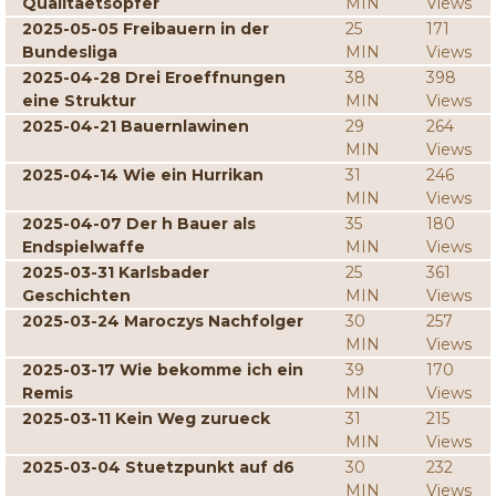
Qualitaetsopfer
MIN
Views
2025-05-05 Freibauern in der
25
171
Bundesliga
MIN
Views
2025-04-28 Drei Eroeffnungen
38
398
eine Struktur
MIN
Views
2025-04-21 Bauernlawinen
29
264
MIN
Views
2025-04-14 Wie ein Hurrikan
31
246
MIN
Views
2025-04-07 Der h Bauer als
35
180
Endspielwaffe
MIN
Views
2025-03-31 Karlsbader
25
361
Geschichten
MIN
Views
2025-03-24 Maroczys Nachfolger
30
257
MIN
Views
2025-03-17 Wie bekomme ich ein
39
170
Remis
MIN
Views
2025-03-11 Kein Weg zurueck
31
215
MIN
Views
2025-03-04 Stuetzpunkt auf d6
30
232
MIN
Views