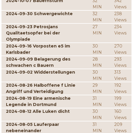
2024-10-07 Bauernsturm
32
342
MIN
Views
2024-09-30 Schwergewichte
32
238
MIN
Views
2024-09-23 Petrosjans
27
234
Qualitaetsopfer bei der
MIN
Views
Olympiade
2024-09-16 Vorposten e5 im
30
270
Karlsbader
MIN
Views
2024-09-09 Belagerung des
28
293
schwachen c Bauern
MIN
Views
2024-09-02 Widderstellungen
30
313
MIN
Views
2024-08-26 Halboffene f Linie
29
192
Angriff und Verteidigung
MIN
Views
2024-08-19 Eine armenische
31
199
Legende in Dortmund
MIN
Views
2024-08-12 Alle Luken dicht
30
160
MIN
Views
2024-08-05 Lauferpaar
31
209
nebeneinander
MIN
Views