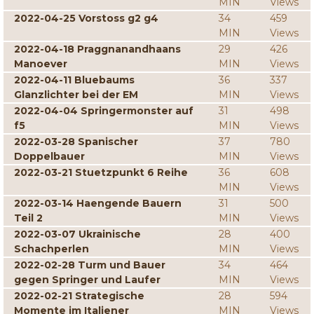
MIN
Views
2022-04-25 Vorstoss g2 g4
34
459
MIN
Views
2022-04-18 Praggnanandhaans
29
426
Manoever
MIN
Views
2022-04-11 Bluebaums
36
337
Glanzlichter bei der EM
MIN
Views
2022-04-04 Springermonster auf
31
498
f5
MIN
Views
2022-03-28 Spanischer
37
780
Doppelbauer
MIN
Views
2022-03-21 Stuetzpunkt 6 Reihe
36
608
MIN
Views
2022-03-14 Haengende Bauern
31
500
Teil 2
MIN
Views
2022-03-07 Ukrainische
28
400
Schachperlen
MIN
Views
2022-02-28 Turm und Bauer
34
464
gegen Springer und Laufer
MIN
Views
2022-02-21 Strategische
28
594
Momente im Italiener
MIN
Views