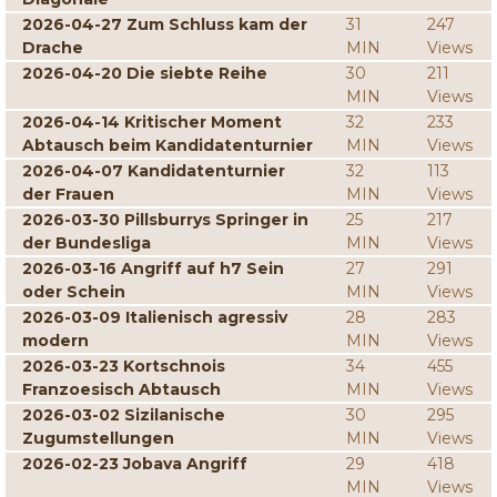
2026-04-27 Zum Schluss kam der
31
247
Drache
MIN
Views
2026-04-20 Die siebte Reihe
30
211
MIN
Views
2026-04-14 Kritischer Moment
32
233
Abtausch beim Kandidatenturnier
MIN
Views
2026-04-07 Kandidatenturnier
32
113
der Frauen
MIN
Views
2026-03-30 Pillsburrys Springer in
25
217
der Bundesliga
MIN
Views
2026-03-16 Angriff auf h7 Sein
27
291
oder Schein
MIN
Views
2026-03-09 Italienisch agressiv
28
283
modern
MIN
Views
2026-03-23 Kortschnois
34
455
Franzoesisch Abtausch
MIN
Views
2026-03-02 Sizilanische
30
295
Zugumstellungen
MIN
Views
2026-02-23 Jobava Angriff
29
418
MIN
Views