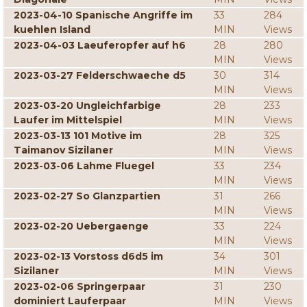
2023-04-10 Spanische Angriffe im
33
284
kuehlen Island
MIN
Views
2023-04-03 Laeuferopfer auf h6
28
280
MIN
Views
2023-03-27 Felderschwaeche d5
30
314
MIN
Views
2023-03-20 Ungleichfarbige
28
233
Laufer im Mittelspiel
MIN
Views
2023-03-13 101 Motive im
28
325
Taimanov Sizilaner
MIN
Views
2023-03-06 Lahme Fluegel
33
234
MIN
Views
2023-02-27 So Glanzpartien
31
266
MIN
Views
2023-02-20 Uebergaenge
33
224
MIN
Views
2023-02-13 Vorstoss d6d5 im
34
301
Sizilaner
MIN
Views
2023-02-06 Springerpaar
31
230
dominiert Lauferpaar
MIN
Views