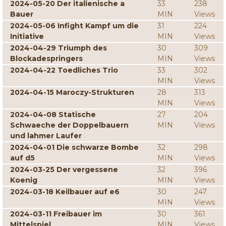
2024-05-20 Der italienische a
33
238
Bauer
MIN
Views
2024-05-06 Infight Kampf um die
31
224
Initiative
MIN
Views
2024-04-29 Triumph des
30
309
Blockadespringers
MIN
Views
2024-04-22 Toedliches Trio
33
302
MIN
Views
2024-04-15 Maroczy-Strukturen
28
313
MIN
Views
2024-04-08 Statische
27
204
Schwaeche der Doppelbauern
MIN
Views
und lahmer Laufer
2024-04-01 Die schwarze Bombe
32
298
auf d5
MIN
Views
2024-03-25 Der vergessene
32
396
Koenig
MIN
Views
2024-03-18 Keilbauer auf e6
30
247
MIN
Views
2024-03-11 Freibauer im
30
361
Mittelspiel
MIN
Views