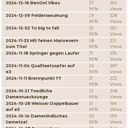
2024-12-16 BenOni Vibes
37
254
MIN
Views
2024-12-09 Felderraeumung
29
228
MIN
Views
2024-12-02 To big to fail
25
160
MIN
Views
2024-11-25 Mit feinen Manoevern
28
212
zum Titel
MIN
Views
2024-11-18 Springer gegen Laufer
31
235
MIN
Views
2024-11-04 Qualitaetsopfer auf
24
287
e3
MIN
Views
2024-11-11 Brennpunkt f7
31
222
MIN
Views
2024-10-21 Toedliche
32
248
Damenrueckzuege
MIN
Views
2024-10-28 Weisser Doppelbauer
31
164
auf e5
MIN
Views
2024-10-14 Damenindisches
30
199
Gemetzel
MIN
Views