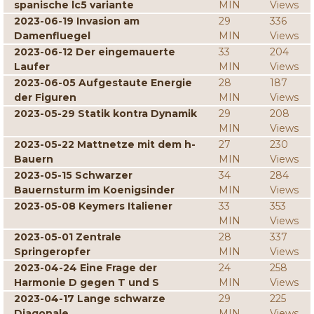
spanische lc5 variante
MIN
Views
2023-06-19 Invasion am
29
336
Damenfluegel
MIN
Views
2023-06-12 Der eingemauerte
33
204
Laufer
MIN
Views
2023-06-05 Aufgestaute Energie
28
187
der Figuren
MIN
Views
2023-05-29 Statik kontra Dynamik
29
208
MIN
Views
2023-05-22 Mattnetze mit dem h-
27
230
Bauern
MIN
Views
2023-05-15 Schwarzer
34
284
Bauernsturm im Koenigsinder
MIN
Views
2023-05-08 Keymers Italiener
33
353
MIN
Views
2023-05-01 Zentrale
28
337
Springeropfer
MIN
Views
2023-04-24 Eine Frage der
24
258
Harmonie D gegen T und S
MIN
Views
2023-04-17 Lange schwarze
29
225
Diagonale
MIN
Views