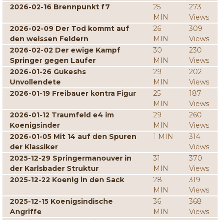
2026-02-16 Brennpunkt f7
25
273
MIN
Views
2026-02-09 Der Tod kommt auf
26
309
den weissen Feldern
MIN
Views
2026-02-02 Der ewige Kampf
30
230
Springer gegen Laufer
MIN
Views
2026-01-26 Gukeshs
29
202
Unvollendete
MIN
Views
2026-01-19 Freibauer kontra Figur
25
187
MIN
Views
2026-01-12 Traumfeld e4 im
29
260
Koenigsinder
MIN
Views
2026-01-05 Mit 14 auf den Spuren
1 MIN
314
der Klassiker
Views
2025-12-29 Springermanouver in
31
370
der Karlsbader Struktur
MIN
Views
2025-12-22 Koenig in den Sack
28
319
MIN
Views
2025-12-15 Koenigsindische
36
368
Angriffe
MIN
Views