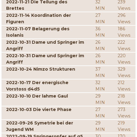
2022-11-21 Die Teilung des
32
239
Brettes
MIN
Views
2022-11-14 Koordination der
27
296
Figuren
MIN
Views
2022-11-07 Belagerung des
36
186
Isolanis
MIN
Views
2022-10-31 Dame und Springer im
26
222
Angriff
MIN
Views
2022-10-31 Dame und Springer im
26
220
Angriff
MIN
Views
2022-10-24 Nimzo Strukturen
37
329
MIN
Views
2022-10-17 Der energische
32
212
Vorstoss d4d5
MIN
Views
2022-10-10 Der lahme Gaul
29
218
MIN
Views
2022-10-03 Die vierte Phase
27
273
MIN
Views
2022-09-26 Symetrie bei der
29
219
Jugend WM
MIN
Views
2022-09-19 Springeropfer auf g5
30
170