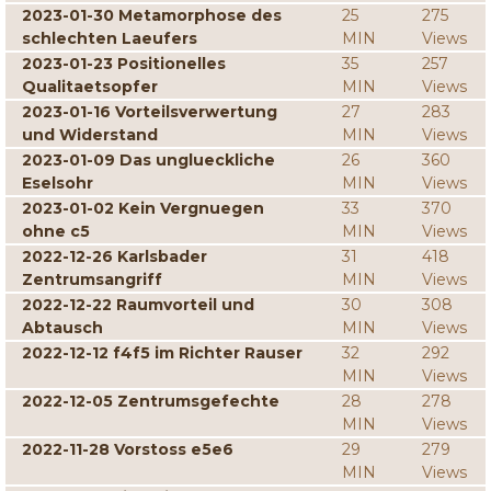
2023-01-30 Metamorphose des
25
275
schlechten Laeufers
MIN
Views
2023-01-23 Positionelles
35
257
Qualitaetsopfer
MIN
Views
2023-01-16 Vorteilsverwertung
27
283
und Widerstand
MIN
Views
2023-01-09 Das unglueckliche
26
360
Eselsohr
MIN
Views
2023-01-02 Kein Vergnuegen
33
370
ohne c5
MIN
Views
2022-12-26 Karlsbader
31
418
Zentrumsangriff
MIN
Views
2022-12-22 Raumvorteil und
30
308
Abtausch
MIN
Views
2022-12-12 f4f5 im Richter Rauser
32
292
MIN
Views
2022-12-05 Zentrumsgefechte
28
278
MIN
Views
2022-11-28 Vorstoss e5e6
29
279
MIN
Views