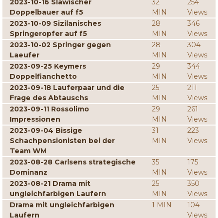
2023-10-16 Slawischer
32
254
Doppelbauer auf f5
MIN
Views
2023-10-09 Sizilanisches
28
346
Springeropfer auf f5
MIN
Views
2023-10-02 Springer gegen
28
304
Laeufer
MIN
Views
2023-09-25 Keymers
29
344
Doppelfianchetto
MIN
Views
2023-09-18 Lauferpaar und die
25
211
Frage des Abtauschs
MIN
Views
2023-09-11 Rossolimo
29
261
Impressionen
MIN
Views
2023-09-04 Bissige
31
223
Schachpensionisten bei der
MIN
Views
Team WM
2023-08-28 Carlsens strategische
35
175
Dominanz
MIN
Views
2023-08-21 Drama mit
25
350
ungleichfarbigen Laufern
MIN
Views
Drama mit ungleichfarbigen
1 MIN
104
Laufern
Views