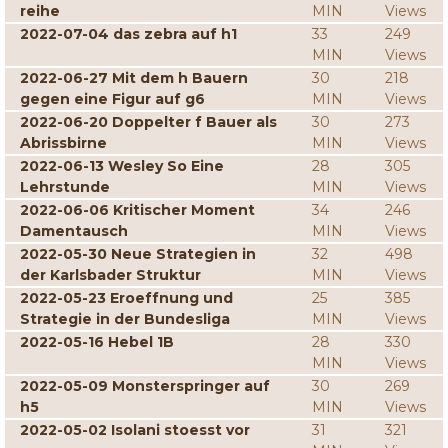
reihe
MIN
Views
2022-07-04 das zebra auf h1
33
249
MIN
Views
2022-06-27 Mit dem h Bauern
30
218
gegen eine Figur auf g6
MIN
Views
2022-06-20 Doppelter f Bauer als
30
273
Abrissbirne
MIN
Views
2022-06-13 Wesley So Eine
28
305
Lehrstunde
MIN
Views
2022-06-06 Kritischer Moment
34
246
Damentausch
MIN
Views
2022-05-30 Neue Strategien in
32
498
der Karlsbader Struktur
MIN
Views
2022-05-23 Eroeffnung und
25
385
Strategie in der Bundesliga
MIN
Views
2022-05-16 Hebel 1B
28
330
MIN
Views
2022-05-09 Monsterspringer auf
30
269
h5
MIN
Views
2022-05-02 Isolani stoesst vor
31
321