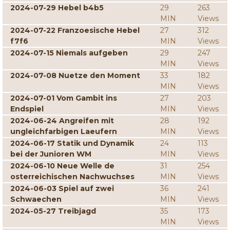
2024-07-29 Hebel b4b5
29
263
MIN
Views
2024-07-22 Franzoesische Hebel
27
312
f7f6
MIN
Views
2024-07-15 Niemals aufgeben
29
247
MIN
Views
2024-07-08 Nuetze den Moment
33
182
MIN
Views
2024-07-01 Vom Gambit ins
27
203
Endspiel
MIN
Views
2024-06-24 Angreifen mit
28
192
ungleichfarbigen Laeufern
MIN
Views
2024-06-17 Statik und Dynamik
24
113
bei der Junioren WM
MIN
Views
2024-06-10 Neue Welle de
31
254
osterreichischen Nachwuchses
MIN
Views
2024-06-03 Spiel auf zwei
36
241
Schwaechen
MIN
Views
2024-05-27 Treibjagd
35
173
MIN
Views