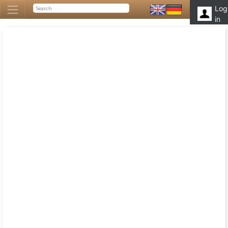
Log
in