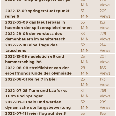
MIN
Views
2022-12-09 springerstuetzpunkt
31
205
reihe 6
MIN
Views
2022-05-09 das laeuferpaar in
35
153
haenden der spitzenspielerinnen
MIN
Views
2022-29-08 der vorstoss des
33
229
damenbauern im semitarrasch
MIN
Views
2022-22-08 eine frage des
32
214
tauschens
MIN
Views
2022-15-08 nadelstich e6 und
25
201
hammerschlag lh6
MIN
Views
2022-08-08 streiflichter von der
29
183
eroeffnungsrunde der olympiade
MIN
Views
2022-08-01 Reihe 7 in Biel
23
173
MIN
Views
2022-07-25 Turm und Laufer vs
31
269
Turm und Springer
MIN
Views
2022-07-18 sein und werden
32
299
dynamische stellungsbewertung
MIN
Views
2022-07-11 freier flug auf der 3
35
183