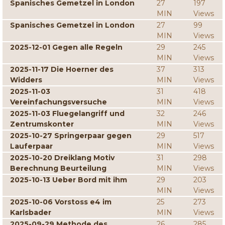
Spanisches Gemetzel in London
27
197
MIN
Views
Spanisches Gemetzel in London
27
99
MIN
Views
2025-12-01 Gegen alle Regeln
29
245
MIN
Views
2025-11-17 Die Hoerner des
37
313
Widders
MIN
Views
2025-11-03
31
418
Vereinfachungsversuche
MIN
Views
2025-11-03 Fluegelangriff und
32
246
Zentrumskonter
MIN
Views
2025-10-27 Springerpaar gegen
29
517
Lauferpaar
MIN
Views
2025-10-20 Dreiklang Motiv
31
298
Berechnung Beurteilung
MIN
Views
2025-10-13 Ueber Bord mit ihm
29
203
MIN
Views
2025-10-06 Vorstoss e4 im
25
273
Karlsbader
MIN
Views
2025-09-29 Methode des
26
285