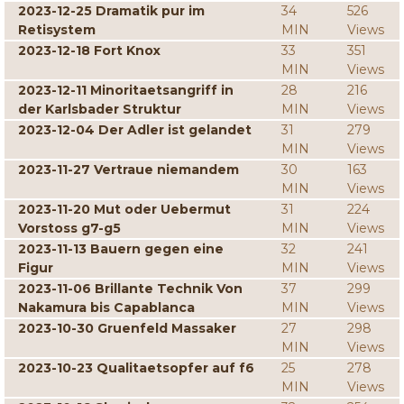
2023-12-25 Dramatik pur im
34
526
Retisystem
MIN
Views
2023-12-18 Fort Knox
33
351
MIN
Views
2023-12-11 Minoritaetsangriff in
28
216
der Karlsbader Struktur
MIN
Views
2023-12-04 Der Adler ist gelandet
31
279
MIN
Views
2023-11-27 Vertraue niemandem
30
163
MIN
Views
2023-11-20 Mut oder Uebermut
31
224
Vorstoss g7-g5
MIN
Views
2023-11-13 Bauern gegen eine
32
241
Figur
MIN
Views
2023-11-06 Brillante Technik Von
37
299
Nakamura bis Capablanca
MIN
Views
2023-10-30 Gruenfeld Massaker
27
298
MIN
Views
2023-10-23 Qualitaetsopfer auf f6
25
278
MIN
Views