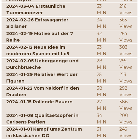
2024-03-04 Erstaunliche
33
216
Turmmanoever
MIN
Views
2024-02-26 Extravaganter
34
363
Sizilaner
MIN
Views
2024-02-19 Motive auf der 7
32
264
Reihe
MIN
Views
2024-02-12 Neue Idee im
33
303
modernen Spanier mit Lc5
MIN
Views
2024-02-05 Uebergaenge und
28
255
Durchbrueche
MIN
Views
2024-01-29 Relativer Wert der
25
213
Figuren
MIN
Views
2024-01-22 Vom Naidorf in den
38
292
Drachen
MIN
Views
2024-01-15 Rollende Bauern
27
386
MIN
Views
2024-01-08 Qualitaetsopfer in
34
200
Carlsens Partien
MIN
Views
2024-01-01 Kampf ums Zentrum
31
245
im klassischen DG
MIN
Views