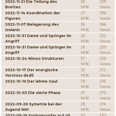
2022-11-21 Die Teilung des
32
239
Brettes
MIN
Views
2022-11-14 Koordination der
27
296
Figuren
MIN
Views
2022-11-07 Belagerung des
36
186
Isolanis
MIN
Views
2022-10-31 Dame und Springer im
26
222
Angriff
MIN
Views
2022-10-31 Dame und Springer im
26
220
Angriff
MIN
Views
2022-10-24 Nimzo Strukturen
37
329
MIN
Views
2022-10-17 Der energische
32
212
Vorstoss d4d5
MIN
Views
2022-10-10 Der lahme Gaul
29
218
MIN
Views
2022-10-03 Die vierte Phase
27
273
MIN
Views
2022-09-26 Symetrie bei der
29
219
Jugend WM
MIN
Views
2022-09-19 Springeropfer auf g5
30
170