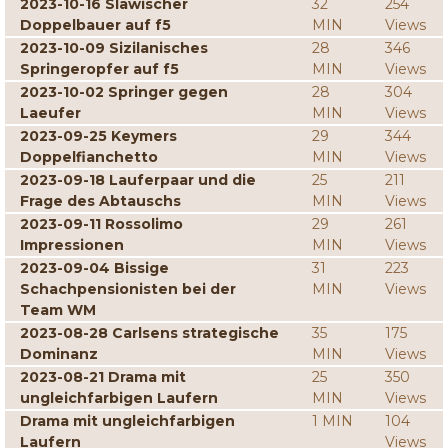
2023-10-16 Slawischer
32
254
Doppelbauer auf f5
MIN
Views
2023-10-09 Sizilanisches
28
346
Springeropfer auf f5
MIN
Views
2023-10-02 Springer gegen
28
304
Laeufer
MIN
Views
2023-09-25 Keymers
29
344
Doppelfianchetto
MIN
Views
2023-09-18 Lauferpaar und die
25
211
Frage des Abtauschs
MIN
Views
2023-09-11 Rossolimo
29
261
Impressionen
MIN
Views
2023-09-04 Bissige
31
223
Schachpensionisten bei der
MIN
Views
Team WM
2023-08-28 Carlsens strategische
35
175
Dominanz
MIN
Views
2023-08-21 Drama mit
25
350
ungleichfarbigen Laufern
MIN
Views
Drama mit ungleichfarbigen
1 MIN
104
Laufern
Views