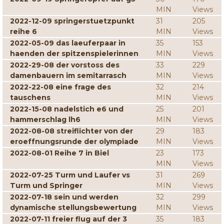
MIN
Views
2022-12-09 springerstuetzpunkt
31
205
reihe 6
MIN
Views
2022-05-09 das laeuferpaar in
35
153
haenden der spitzenspielerinnen
MIN
Views
2022-29-08 der vorstoss des
33
229
damenbauern im semitarrasch
MIN
Views
2022-22-08 eine frage des
32
214
tauschens
MIN
Views
2022-15-08 nadelstich e6 und
25
201
hammerschlag lh6
MIN
Views
2022-08-08 streiflichter von der
29
183
eroeffnungsrunde der olympiade
MIN
Views
2022-08-01 Reihe 7 in Biel
23
173
MIN
Views
2022-07-25 Turm und Laufer vs
31
269
Turm und Springer
MIN
Views
2022-07-18 sein und werden
32
299
dynamische stellungsbewertung
MIN
Views
2022-07-11 freier flug auf der 3
35
183