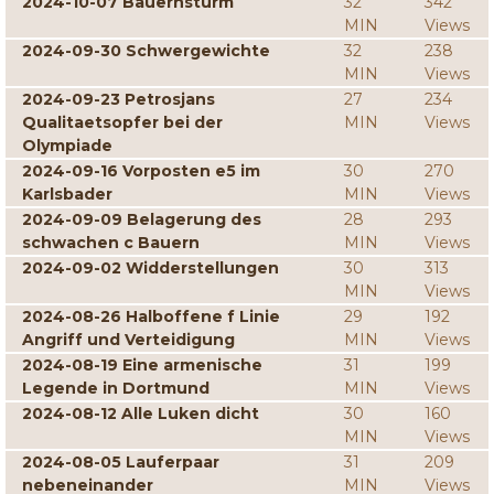
2024-10-07 Bauernsturm
32
342
MIN
Views
2024-09-30 Schwergewichte
32
238
MIN
Views
2024-09-23 Petrosjans
27
234
Qualitaetsopfer bei der
MIN
Views
Olympiade
2024-09-16 Vorposten e5 im
30
270
Karlsbader
MIN
Views
2024-09-09 Belagerung des
28
293
schwachen c Bauern
MIN
Views
2024-09-02 Widderstellungen
30
313
MIN
Views
2024-08-26 Halboffene f Linie
29
192
Angriff und Verteidigung
MIN
Views
2024-08-19 Eine armenische
31
199
Legende in Dortmund
MIN
Views
2024-08-12 Alle Luken dicht
30
160
MIN
Views
2024-08-05 Lauferpaar
31
209
nebeneinander
MIN
Views