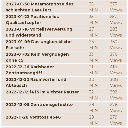
2023-01-30 Metamorphose des
25
275
schlechten Laeufers
MIN
Views
2023-01-23 Positionelles
35
257
Qualitaetsopfer
MIN
Views
2023-01-16 Vorteilsverwertung
27
283
und Widerstand
MIN
Views
2023-01-09 Das unglueckliche
26
360
Eselsohr
MIN
Views
2023-01-02 Kein Vergnuegen
33
370
ohne c5
MIN
Views
2022-12-26 Karlsbader
31
418
Zentrumsangriff
MIN
Views
2022-12-22 Raumvorteil und
30
308
Abtausch
MIN
Views
2022-12-12 f4f5 im Richter Rauser
32
292
MIN
Views
2022-12-05 Zentrumsgefechte
28
278
MIN
Views
2022-11-28 Vorstoss e5e6
29
279
MIN
Views