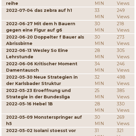
reihe
MIN
Views
2022-07-04 das zebra auf h1
33
249
MIN
Views
2022-06-27 Mit dem h Bauern
30
218
gegen eine Figur auf g6
MIN
Views
2022-06-20 Doppelter f Bauer als
30
273
Abrissbirne
MIN
Views
2022-06-13 Wesley So Eine
28
305
Lehrstunde
MIN
Views
2022-06-06 Kritischer Moment
34
246
Damentausch
MIN
Views
2022-05-30 Neue Strategien in
32
498
der Karlsbader Struktur
MIN
Views
2022-05-23 Eroeffnung und
25
385
Strategie in der Bundesliga
MIN
Views
2022-05-16 Hebel 1B
28
330
MIN
Views
2022-05-09 Monsterspringer auf
30
269
h5
MIN
Views
2022-05-02 Isolani stoesst vor
31
321