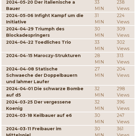
2024-05-20 Der italienische a
33
238
Bauer
MIN
Views
2024-05-06 Infight Kampf um die
31
224
Initiative
MIN
Views
2024-04-29 Triumph des
30
309
Blockadespringers
MIN
Views
2024-04-22 Toedliches Trio
33
302
MIN
Views
2024-04-15 Maroczy-Strukturen
28
313
MIN
Views
2024-04-08 Statische
27
204
Schwaeche der Doppelbauern
MIN
Views
und lahmer Laufer
2024-04-01 Die schwarze Bombe
32
298
auf d5
MIN
Views
2024-03-25 Der vergessene
32
396
Koenig
MIN
Views
2024-03-18 Keilbauer auf e6
30
247
MIN
Views
2024-03-11 Freibauer im
30
361
Mittelspiel
MIN
Views