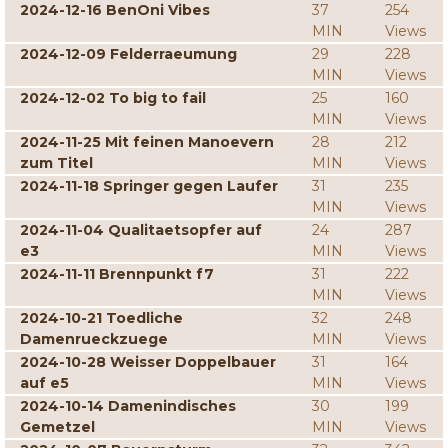
2024-12-16 BenOni Vibes
37
254
MIN
Views
2024-12-09 Felderraeumung
29
228
MIN
Views
2024-12-02 To big to fail
25
160
MIN
Views
2024-11-25 Mit feinen Manoevern
28
212
zum Titel
MIN
Views
2024-11-18 Springer gegen Laufer
31
235
MIN
Views
2024-11-04 Qualitaetsopfer auf
24
287
e3
MIN
Views
2024-11-11 Brennpunkt f7
31
222
MIN
Views
2024-10-21 Toedliche
32
248
Damenrueckzuege
MIN
Views
2024-10-28 Weisser Doppelbauer
31
164
auf e5
MIN
Views
2024-10-14 Damenindisches
30
199
Gemetzel
MIN
Views