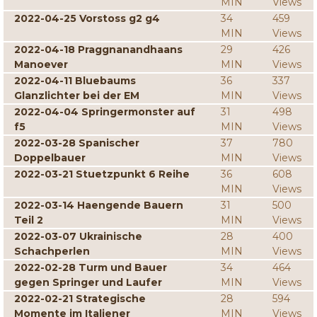
MIN
Views
2022-04-25 Vorstoss g2 g4
34
459
MIN
Views
2022-04-18 Praggnanandhaans
29
426
Manoever
MIN
Views
2022-04-11 Bluebaums
36
337
Glanzlichter bei der EM
MIN
Views
2022-04-04 Springermonster auf
31
498
f5
MIN
Views
2022-03-28 Spanischer
37
780
Doppelbauer
MIN
Views
2022-03-21 Stuetzpunkt 6 Reihe
36
608
MIN
Views
2022-03-14 Haengende Bauern
31
500
Teil 2
MIN
Views
2022-03-07 Ukrainische
28
400
Schachperlen
MIN
Views
2022-02-28 Turm und Bauer
34
464
gegen Springer und Laufer
MIN
Views
2022-02-21 Strategische
28
594
Momente im Italiener
MIN
Views