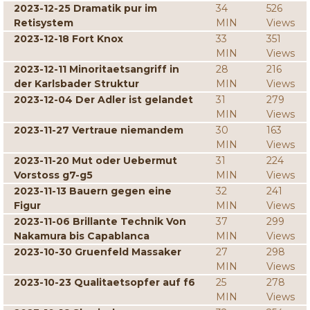
2023-12-25 Dramatik pur im
34
526
Retisystem
MIN
Views
2023-12-18 Fort Knox
33
351
MIN
Views
2023-12-11 Minoritaetsangriff in
28
216
der Karlsbader Struktur
MIN
Views
2023-12-04 Der Adler ist gelandet
31
279
MIN
Views
2023-11-27 Vertraue niemandem
30
163
MIN
Views
2023-11-20 Mut oder Uebermut
31
224
Vorstoss g7-g5
MIN
Views
2023-11-13 Bauern gegen eine
32
241
Figur
MIN
Views
2023-11-06 Brillante Technik Von
37
299
Nakamura bis Capablanca
MIN
Views
2023-10-30 Gruenfeld Massaker
27
298
MIN
Views
2023-10-23 Qualitaetsopfer auf f6
25
278
MIN
Views