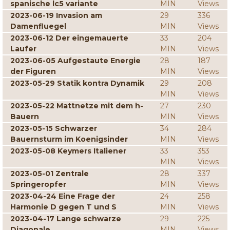
spanische lc5 variante
MIN
Views
2023-06-19 Invasion am
29
336
Damenfluegel
MIN
Views
2023-06-12 Der eingemauerte
33
204
Laufer
MIN
Views
2023-06-05 Aufgestaute Energie
28
187
der Figuren
MIN
Views
2023-05-29 Statik kontra Dynamik
29
208
MIN
Views
2023-05-22 Mattnetze mit dem h-
27
230
Bauern
MIN
Views
2023-05-15 Schwarzer
34
284
Bauernsturm im Koenigsinder
MIN
Views
2023-05-08 Keymers Italiener
33
353
MIN
Views
2023-05-01 Zentrale
28
337
Springeropfer
MIN
Views
2023-04-24 Eine Frage der
24
258
Harmonie D gegen T und S
MIN
Views
2023-04-17 Lange schwarze
29
225
Diagonale
MIN
Views