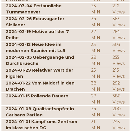
2024-03-04 Erstaunliche
33
216
Turmmanoever
MIN
Views
2024-02-26 Extravaganter
34
363
Sizilaner
MIN
Views
2024-02-19 Motive auf der 7
32
264
Reihe
MIN
Views
2024-02-12 Neue Idee im
33
303
modernen Spanier mit Lc5
MIN
Views
2024-02-05 Uebergaenge und
28
255
Durchbrueche
MIN
Views
2024-01-29 Relativer Wert der
25
213
Figuren
MIN
Views
2024-01-22 Vom Naidorf in den
38
292
Drachen
MIN
Views
2024-01-15 Rollende Bauern
27
386
MIN
Views
2024-01-08 Qualitaetsopfer in
34
200
Carlsens Partien
MIN
Views
2024-01-01 Kampf ums Zentrum
31
245
im klassischen DG
MIN
Views