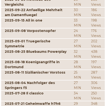
Vergleichs
MIN
Views
2025-09-22 Anfaellige Mehrheit
30
186
am Damenfluegel
MIN
Views
2025-09-15 All in one
33
198
MIN
Views
2025-09-08 Vorpostenopfer
24
176
MIN
Views
2025-09-01 Truegerische
27
202
Symmetrie
MIN
Views
2025-08-25 Bluebaums Powerplay
32
438
MIN
Views
2025-08-18 Koenigsangriffe in
28
197
Dortmund
MIN
Views
2025-08-11 Sizilianischer Vorstoss
25
287
MIN
Views
2025-08-04 Nachfolger des
27
306
Springers f5
MIN
Views
2025-07-28 Il classico
34
250
MIN
Views
2025-07-21 Geheimwaffe h7h6
29
348