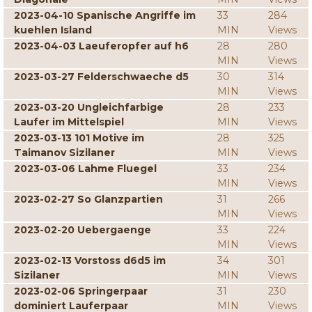
2023-04-10 Spanische Angriffe im
33
284
kuehlen Island
MIN
Views
2023-04-03 Laeuferopfer auf h6
28
280
MIN
Views
2023-03-27 Felderschwaeche d5
30
314
MIN
Views
2023-03-20 Ungleichfarbige
28
233
Laufer im Mittelspiel
MIN
Views
2023-03-13 101 Motive im
28
325
Taimanov Sizilaner
MIN
Views
2023-03-06 Lahme Fluegel
33
234
MIN
Views
2023-02-27 So Glanzpartien
31
266
MIN
Views
2023-02-20 Uebergaenge
33
224
MIN
Views
2023-02-13 Vorstoss d6d5 im
34
301
Sizilaner
MIN
Views
2023-02-06 Springerpaar
31
230
dominiert Lauferpaar
MIN
Views