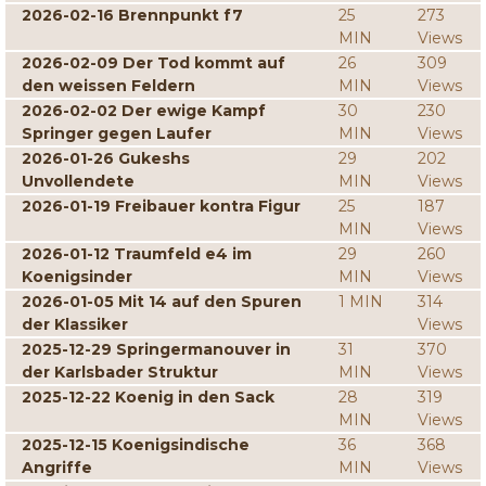
2026-02-16 Brennpunkt f7
25
273
MIN
Views
2026-02-09 Der Tod kommt auf
26
309
den weissen Feldern
MIN
Views
2026-02-02 Der ewige Kampf
30
230
Springer gegen Laufer
MIN
Views
2026-01-26 Gukeshs
29
202
Unvollendete
MIN
Views
2026-01-19 Freibauer kontra Figur
25
187
MIN
Views
2026-01-12 Traumfeld e4 im
29
260
Koenigsinder
MIN
Views
2026-01-05 Mit 14 auf den Spuren
1 MIN
314
der Klassiker
Views
2025-12-29 Springermanouver in
31
370
der Karlsbader Struktur
MIN
Views
2025-12-22 Koenig in den Sack
28
319
MIN
Views
2025-12-15 Koenigsindische
36
368
Angriffe
MIN
Views