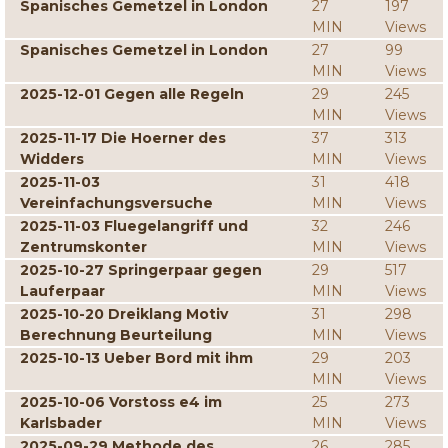
Spanisches Gemetzel in London
27
197
MIN
Views
Spanisches Gemetzel in London
27
99
MIN
Views
2025-12-01 Gegen alle Regeln
29
245
MIN
Views
2025-11-17 Die Hoerner des
37
313
Widders
MIN
Views
2025-11-03
31
418
Vereinfachungsversuche
MIN
Views
2025-11-03 Fluegelangriff und
32
246
Zentrumskonter
MIN
Views
2025-10-27 Springerpaar gegen
29
517
Lauferpaar
MIN
Views
2025-10-20 Dreiklang Motiv
31
298
Berechnung Beurteilung
MIN
Views
2025-10-13 Ueber Bord mit ihm
29
203
MIN
Views
2025-10-06 Vorstoss e4 im
25
273
Karlsbader
MIN
Views
2025-09-29 Methode des
26
285