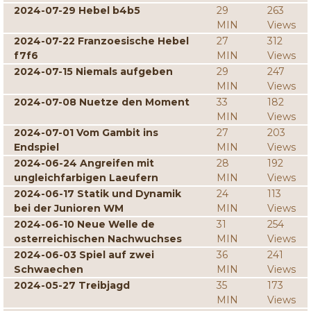
2024-07-29 Hebel b4b5
29
263
MIN
Views
2024-07-22 Franzoesische Hebel
27
312
f7f6
MIN
Views
2024-07-15 Niemals aufgeben
29
247
MIN
Views
2024-07-08 Nuetze den Moment
33
182
MIN
Views
2024-07-01 Vom Gambit ins
27
203
Endspiel
MIN
Views
2024-06-24 Angreifen mit
28
192
ungleichfarbigen Laeufern
MIN
Views
2024-06-17 Statik und Dynamik
24
113
bei der Junioren WM
MIN
Views
2024-06-10 Neue Welle de
31
254
osterreichischen Nachwuchses
MIN
Views
2024-06-03 Spiel auf zwei
36
241
Schwaechen
MIN
Views
2024-05-27 Treibjagd
35
173
MIN
Views