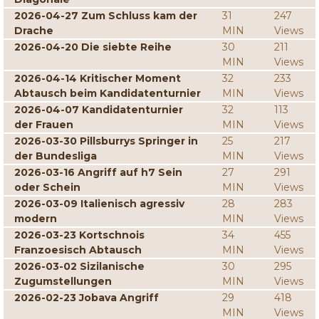
2026-04-27 Zum Schluss kam der
31
247
Drache
MIN
Views
2026-04-20 Die siebte Reihe
30
211
MIN
Views
2026-04-14 Kritischer Moment
32
233
Abtausch beim Kandidatenturnier
MIN
Views
2026-04-07 Kandidatenturnier
32
113
der Frauen
MIN
Views
2026-03-30 Pillsburrys Springer in
25
217
der Bundesliga
MIN
Views
2026-03-16 Angriff auf h7 Sein
27
291
oder Schein
MIN
Views
2026-03-09 Italienisch agressiv
28
283
modern
MIN
Views
2026-03-23 Kortschnois
34
455
Franzoesisch Abtausch
MIN
Views
2026-03-02 Sizilanische
30
295
Zugumstellungen
MIN
Views
2026-02-23 Jobava Angriff
29
418
MIN
Views