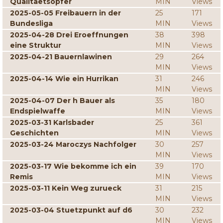
Qualitaetsopfer
MIN
Views
2025-05-05 Freibauern in der
25
171
Bundesliga
MIN
Views
2025-04-28 Drei Eroeffnungen
38
398
eine Struktur
MIN
Views
2025-04-21 Bauernlawinen
29
264
MIN
Views
2025-04-14 Wie ein Hurrikan
31
246
MIN
Views
2025-04-07 Der h Bauer als
35
180
Endspielwaffe
MIN
Views
2025-03-31 Karlsbader
25
361
Geschichten
MIN
Views
2025-03-24 Maroczys Nachfolger
30
257
MIN
Views
2025-03-17 Wie bekomme ich ein
39
170
Remis
MIN
Views
2025-03-11 Kein Weg zurueck
31
215
MIN
Views
2025-03-04 Stuetzpunkt auf d6
30
232
MIN
Views