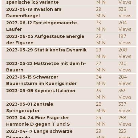
spanische lc5 variante
MIN
Views
2023-06-19 Invasion am
29
336
Damenfluegel
MIN
Views
2023-06-12 Der eingemauerte
33
204
Laufer
MIN
Views
2023-06-05 Aufgestaute Energie
28
187
der Figuren
MIN
Views
2023-05-29 Statik kontra Dynamik
29
208
MIN
Views
2023-05-22 Mattnetze mit dem h-
27
230
Bauern
MIN
Views
2023-05-15 Schwarzer
34
284
Bauernsturm im Koenigsinder
MIN
Views
2023-05-08 Keymers Italiener
33
353
MIN
Views
2023-05-01 Zentrale
28
337
Springeropfer
MIN
Views
2023-04-24 Eine Frage der
24
258
Harmonie D gegen T und S
MIN
Views
2023-04-17 Lange schwarze
29
225
Diagonale
MIN
Views