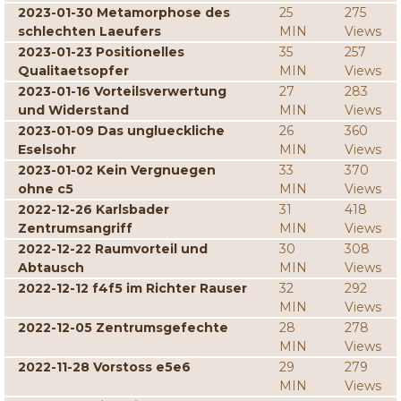
2023-01-30 Metamorphose des
25
275
schlechten Laeufers
MIN
Views
2023-01-23 Positionelles
35
257
Qualitaetsopfer
MIN
Views
2023-01-16 Vorteilsverwertung
27
283
und Widerstand
MIN
Views
2023-01-09 Das unglueckliche
26
360
Eselsohr
MIN
Views
2023-01-02 Kein Vergnuegen
33
370
ohne c5
MIN
Views
2022-12-26 Karlsbader
31
418
Zentrumsangriff
MIN
Views
2022-12-22 Raumvorteil und
30
308
Abtausch
MIN
Views
2022-12-12 f4f5 im Richter Rauser
32
292
MIN
Views
2022-12-05 Zentrumsgefechte
28
278
MIN
Views
2022-11-28 Vorstoss e5e6
29
279
MIN
Views