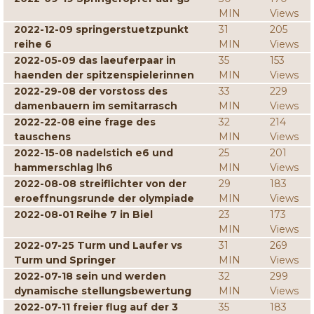
MIN
Views
2022-12-09 springerstuetzpunkt
31
205
reihe 6
MIN
Views
2022-05-09 das laeuferpaar in
35
153
haenden der spitzenspielerinnen
MIN
Views
2022-29-08 der vorstoss des
33
229
damenbauern im semitarrasch
MIN
Views
2022-22-08 eine frage des
32
214
tauschens
MIN
Views
2022-15-08 nadelstich e6 und
25
201
hammerschlag lh6
MIN
Views
2022-08-08 streiflichter von der
29
183
eroeffnungsrunde der olympiade
MIN
Views
2022-08-01 Reihe 7 in Biel
23
173
MIN
Views
2022-07-25 Turm und Laufer vs
31
269
Turm und Springer
MIN
Views
2022-07-18 sein und werden
32
299
dynamische stellungsbewertung
MIN
Views
2022-07-11 freier flug auf der 3
35
183