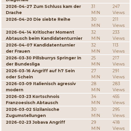
2026-04-27 Zum Schluss kam der
31
247
Drache
MIN
Views
2026-04-20 Die siebte Reihe
30
211
MIN
Views
2026-04-14 Kritischer Moment
32
233
Abtausch beim Kandidatenturnier
MIN
Views
2026-04-07 Kandidatenturnier
32
113
der Frauen
MIN
Views
2026-03-30 Pillsburrys Springer in
25
217
der Bundesliga
MIN
Views
2026-03-16 Angriff auf h7 Sein
27
291
oder Schein
MIN
Views
2026-03-09 Italienisch agressiv
28
283
modern
MIN
Views
2026-03-23 Kortschnois
34
455
Franzoesisch Abtausch
MIN
Views
2026-03-02 Sizilanische
30
295
Zugumstellungen
MIN
Views
2026-02-23 Jobava Angriff
29
418
MIN
Views