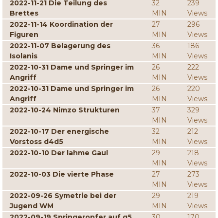
2022-11-21 Die Teilung des
32
239
Brettes
MIN
Views
2022-11-14 Koordination der
27
296
Figuren
MIN
Views
2022-11-07 Belagerung des
36
186
Isolanis
MIN
Views
2022-10-31 Dame und Springer im
26
222
Angriff
MIN
Views
2022-10-31 Dame und Springer im
26
220
Angriff
MIN
Views
2022-10-24 Nimzo Strukturen
37
329
MIN
Views
2022-10-17 Der energische
32
212
Vorstoss d4d5
MIN
Views
2022-10-10 Der lahme Gaul
29
218
MIN
Views
2022-10-03 Die vierte Phase
27
273
MIN
Views
2022-09-26 Symetrie bei der
29
219
Jugend WM
MIN
Views
2022-09-19 Springeropfer auf g5
30
170