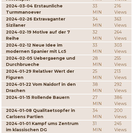
2024-03-04 Erstaunliche
33
216
Turmmanoever
MIN
Views
2024-02-26 Extravaganter
34
363
Sizilaner
MIN
Views
2024-02-19 Motive auf der 7
32
264
Reihe
MIN
Views
2024-02-12 Neue Idee im
33
303
modernen Spanier mit Lc5
MIN
Views
2024-02-05 Uebergaenge und
28
255
Durchbrueche
MIN
Views
2024-01-29 Relativer Wert der
25
213
Figuren
MIN
Views
2024-01-22 Vom Naidorf in den
38
292
Drachen
MIN
Views
2024-01-15 Rollende Bauern
27
386
MIN
Views
2024-01-08 Qualitaetsopfer in
34
200
Carlsens Partien
MIN
Views
2024-01-01 Kampf ums Zentrum
31
245
im klassischen DG
MIN
Views