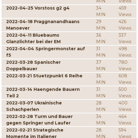
MIN
Views
2022-04-25 Vorstoss g2 g4
34
459
MIN
Views
2022-04-18 Praggnanandhaans
29
426
Manoever
MIN
Views
2022-04-11 Bluebaums
36
337
Glanzlichter bei der EM
MIN
Views
2022-04-04 Springermonster auf
31
498
f5
MIN
Views
2022-03-28 Spanischer
37
780
Doppelbauer
MIN
Views
2022-03-21 Stuetzpunkt 6 Reihe
36
608
MIN
Views
2022-03-14 Haengende Bauern
31
500
Teil 2
MIN
Views
2022-03-07 Ukrainische
28
400
Schachperlen
MIN
Views
2022-02-28 Turm und Bauer
34
464
gegen Springer und Laufer
MIN
Views
2022-02-21 Strategische
28
594
Momente im Italiener
MIN
Views