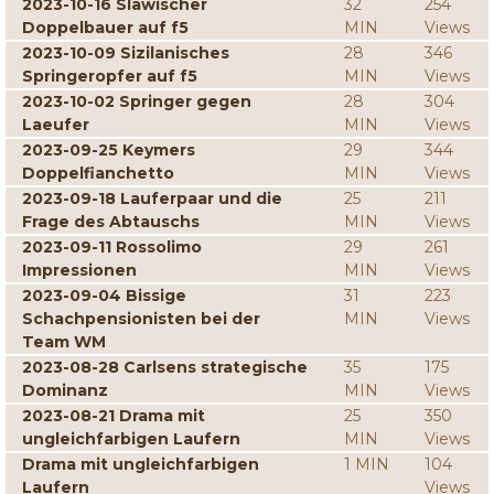
2023-10-16 Slawischer
32
254
Doppelbauer auf f5
MIN
Views
2023-10-09 Sizilanisches
28
346
Springeropfer auf f5
MIN
Views
2023-10-02 Springer gegen
28
304
Laeufer
MIN
Views
2023-09-25 Keymers
29
344
Doppelfianchetto
MIN
Views
2023-09-18 Lauferpaar und die
25
211
Frage des Abtauschs
MIN
Views
2023-09-11 Rossolimo
29
261
Impressionen
MIN
Views
2023-09-04 Bissige
31
223
Schachpensionisten bei der
MIN
Views
Team WM
2023-08-28 Carlsens strategische
35
175
Dominanz
MIN
Views
2023-08-21 Drama mit
25
350
ungleichfarbigen Laufern
MIN
Views
Drama mit ungleichfarbigen
1 MIN
104
Laufern
Views