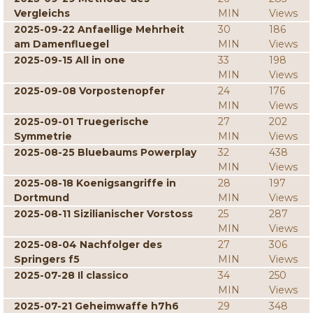
Vergleichs
MIN
Views
2025-09-22 Anfaellige Mehrheit
30
186
am Damenfluegel
MIN
Views
2025-09-15 All in one
33
198
MIN
Views
2025-09-08 Vorpostenopfer
24
176
MIN
Views
2025-09-01 Truegerische
27
202
Symmetrie
MIN
Views
2025-08-25 Bluebaums Powerplay
32
438
MIN
Views
2025-08-18 Koenigsangriffe in
28
197
Dortmund
MIN
Views
2025-08-11 Sizilianischer Vorstoss
25
287
MIN
Views
2025-08-04 Nachfolger des
27
306
Springers f5
MIN
Views
2025-07-28 Il classico
34
250
MIN
Views
2025-07-21 Geheimwaffe h7h6
29
348