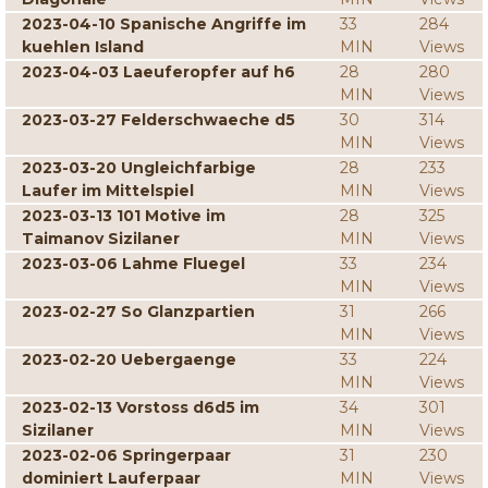
2023-04-10 Spanische Angriffe im
33
284
kuehlen Island
MIN
Views
2023-04-03 Laeuferopfer auf h6
28
280
MIN
Views
2023-03-27 Felderschwaeche d5
30
314
MIN
Views
2023-03-20 Ungleichfarbige
28
233
Laufer im Mittelspiel
MIN
Views
2023-03-13 101 Motive im
28
325
Taimanov Sizilaner
MIN
Views
2023-03-06 Lahme Fluegel
33
234
MIN
Views
2023-02-27 So Glanzpartien
31
266
MIN
Views
2023-02-20 Uebergaenge
33
224
MIN
Views
2023-02-13 Vorstoss d6d5 im
34
301
Sizilaner
MIN
Views
2023-02-06 Springerpaar
31
230
dominiert Lauferpaar
MIN
Views