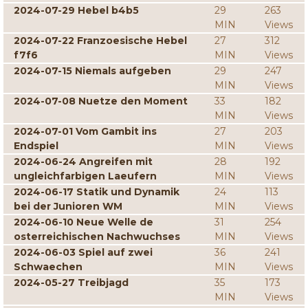
2024-07-29 Hebel b4b5
29
263
MIN
Views
2024-07-22 Franzoesische Hebel
27
312
f7f6
MIN
Views
2024-07-15 Niemals aufgeben
29
247
MIN
Views
2024-07-08 Nuetze den Moment
33
182
MIN
Views
2024-07-01 Vom Gambit ins
27
203
Endspiel
MIN
Views
2024-06-24 Angreifen mit
28
192
ungleichfarbigen Laeufern
MIN
Views
2024-06-17 Statik und Dynamik
24
113
bei der Junioren WM
MIN
Views
2024-06-10 Neue Welle de
31
254
osterreichischen Nachwuchses
MIN
Views
2024-06-03 Spiel auf zwei
36
241
Schwaechen
MIN
Views
2024-05-27 Treibjagd
35
173
MIN
Views