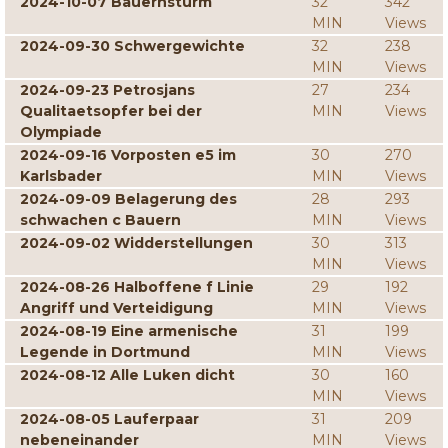
2024-10-07 Bauernsturm
32
342
MIN
Views
2024-09-30 Schwergewichte
32
238
MIN
Views
2024-09-23 Petrosjans
27
234
Qualitaetsopfer bei der
MIN
Views
Olympiade
2024-09-16 Vorposten e5 im
30
270
Karlsbader
MIN
Views
2024-09-09 Belagerung des
28
293
schwachen c Bauern
MIN
Views
2024-09-02 Widderstellungen
30
313
MIN
Views
2024-08-26 Halboffene f Linie
29
192
Angriff und Verteidigung
MIN
Views
2024-08-19 Eine armenische
31
199
Legende in Dortmund
MIN
Views
2024-08-12 Alle Luken dicht
30
160
MIN
Views
2024-08-05 Lauferpaar
31
209
nebeneinander
MIN
Views