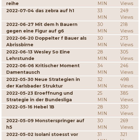
reihe
MIN
Views
2022-07-04 das zebra auf h1
33
249
MIN
Views
2022-06-27 Mit dem h Bauern
30
218
gegen eine Figur auf g6
MIN
Views
2022-06-20 Doppelter f Bauer als
30
273
Abrissbirne
MIN
Views
2022-06-13 Wesley So Eine
28
305
Lehrstunde
MIN
Views
2022-06-06 Kritischer Moment
34
246
Damentausch
MIN
Views
2022-05-30 Neue Strategien in
32
498
der Karlsbader Struktur
MIN
Views
2022-05-23 Eroeffnung und
25
385
Strategie in der Bundesliga
MIN
Views
2022-05-16 Hebel 1B
28
330
MIN
Views
2022-05-09 Monsterspringer auf
30
269
h5
MIN
Views
2022-05-02 Isolani stoesst vor
31
321