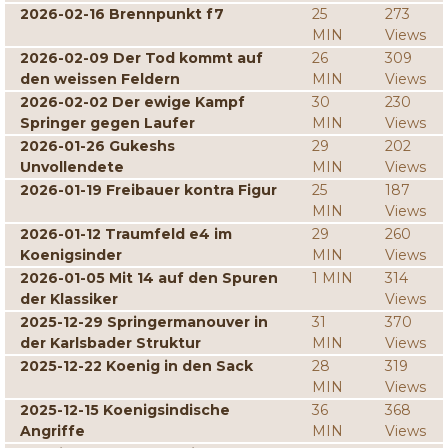
2026-02-16 Brennpunkt f7
25
273
MIN
Views
2026-02-09 Der Tod kommt auf
26
309
den weissen Feldern
MIN
Views
2026-02-02 Der ewige Kampf
30
230
Springer gegen Laufer
MIN
Views
2026-01-26 Gukeshs
29
202
Unvollendete
MIN
Views
2026-01-19 Freibauer kontra Figur
25
187
MIN
Views
2026-01-12 Traumfeld e4 im
29
260
Koenigsinder
MIN
Views
2026-01-05 Mit 14 auf den Spuren
1 MIN
314
der Klassiker
Views
2025-12-29 Springermanouver in
31
370
der Karlsbader Struktur
MIN
Views
2025-12-22 Koenig in den Sack
28
319
MIN
Views
2025-12-15 Koenigsindische
36
368
Angriffe
MIN
Views