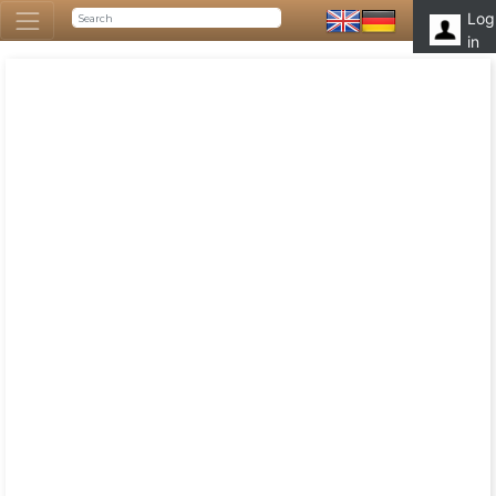
Log
in