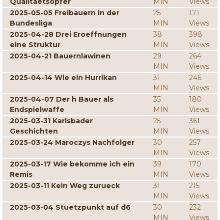
Qualitaetsopfer
MIN
Views
2025-05-05 Freibauern in der
25
171
Bundesliga
MIN
Views
2025-04-28 Drei Eroeffnungen
38
398
eine Struktur
MIN
Views
2025-04-21 Bauernlawinen
29
264
MIN
Views
2025-04-14 Wie ein Hurrikan
31
246
MIN
Views
2025-04-07 Der h Bauer als
35
180
Endspielwaffe
MIN
Views
2025-03-31 Karlsbader
25
361
Geschichten
MIN
Views
2025-03-24 Maroczys Nachfolger
30
257
MIN
Views
2025-03-17 Wie bekomme ich ein
39
170
Remis
MIN
Views
2025-03-11 Kein Weg zurueck
31
215
MIN
Views
2025-03-04 Stuetzpunkt auf d6
30
232
MIN
Views