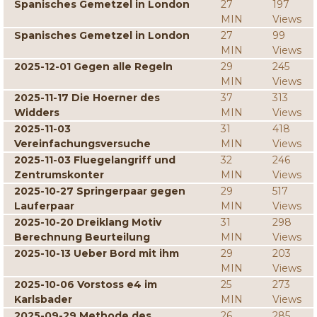
Spanisches Gemetzel in London
27
197
MIN
Views
Spanisches Gemetzel in London
27
99
MIN
Views
2025-12-01 Gegen alle Regeln
29
245
MIN
Views
2025-11-17 Die Hoerner des
37
313
Widders
MIN
Views
2025-11-03
31
418
Vereinfachungsversuche
MIN
Views
2025-11-03 Fluegelangriff und
32
246
Zentrumskonter
MIN
Views
2025-10-27 Springerpaar gegen
29
517
Lauferpaar
MIN
Views
2025-10-20 Dreiklang Motiv
31
298
Berechnung Beurteilung
MIN
Views
2025-10-13 Ueber Bord mit ihm
29
203
MIN
Views
2025-10-06 Vorstoss e4 im
25
273
Karlsbader
MIN
Views
2025-09-29 Methode des
26
285