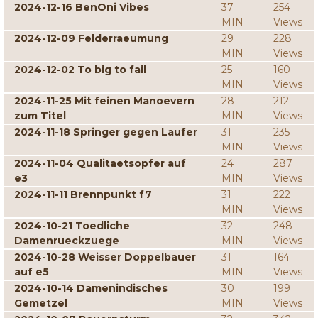
2024-12-16 BenOni Vibes
37
254
MIN
Views
2024-12-09 Felderraeumung
29
228
MIN
Views
2024-12-02 To big to fail
25
160
MIN
Views
2024-11-25 Mit feinen Manoevern
28
212
zum Titel
MIN
Views
2024-11-18 Springer gegen Laufer
31
235
MIN
Views
2024-11-04 Qualitaetsopfer auf
24
287
e3
MIN
Views
2024-11-11 Brennpunkt f7
31
222
MIN
Views
2024-10-21 Toedliche
32
248
Damenrueckzuege
MIN
Views
2024-10-28 Weisser Doppelbauer
31
164
auf e5
MIN
Views
2024-10-14 Damenindisches
30
199
Gemetzel
MIN
Views