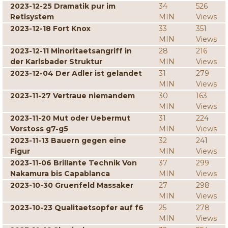
2023-12-25 Dramatik pur im
34
526
Retisystem
MIN
Views
2023-12-18 Fort Knox
33
351
MIN
Views
2023-12-11 Minoritaetsangriff in
28
216
der Karlsbader Struktur
MIN
Views
2023-12-04 Der Adler ist gelandet
31
279
MIN
Views
2023-11-27 Vertraue niemandem
30
163
MIN
Views
2023-11-20 Mut oder Uebermut
31
224
Vorstoss g7-g5
MIN
Views
2023-11-13 Bauern gegen eine
32
241
Figur
MIN
Views
2023-11-06 Brillante Technik Von
37
299
Nakamura bis Capablanca
MIN
Views
2023-10-30 Gruenfeld Massaker
27
298
MIN
Views
2023-10-23 Qualitaetsopfer auf f6
25
278
MIN
Views