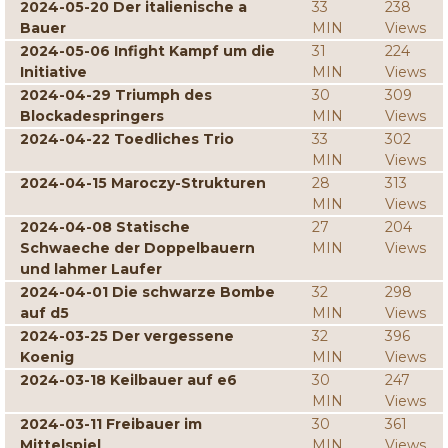
2024-05-20 Der italienische a
33
238
Bauer
MIN
Views
2024-05-06 Infight Kampf um die
31
224
Initiative
MIN
Views
2024-04-29 Triumph des
30
309
Blockadespringers
MIN
Views
2024-04-22 Toedliches Trio
33
302
MIN
Views
2024-04-15 Maroczy-Strukturen
28
313
MIN
Views
2024-04-08 Statische
27
204
Schwaeche der Doppelbauern
MIN
Views
und lahmer Laufer
2024-04-01 Die schwarze Bombe
32
298
auf d5
MIN
Views
2024-03-25 Der vergessene
32
396
Koenig
MIN
Views
2024-03-18 Keilbauer auf e6
30
247
MIN
Views
2024-03-11 Freibauer im
30
361
Mittelspiel
MIN
Views