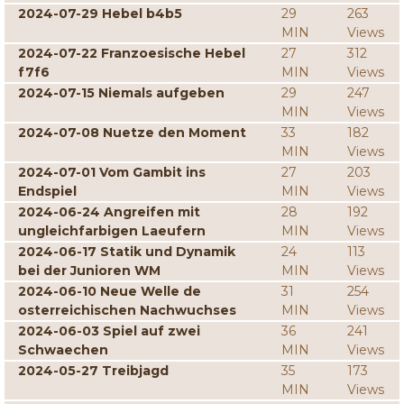
2024-07-29 Hebel b4b5
29
263
MIN
Views
2024-07-22 Franzoesische Hebel
27
312
f7f6
MIN
Views
2024-07-15 Niemals aufgeben
29
247
MIN
Views
2024-07-08 Nuetze den Moment
33
182
MIN
Views
2024-07-01 Vom Gambit ins
27
203
Endspiel
MIN
Views
2024-06-24 Angreifen mit
28
192
ungleichfarbigen Laeufern
MIN
Views
2024-06-17 Statik und Dynamik
24
113
bei der Junioren WM
MIN
Views
2024-06-10 Neue Welle de
31
254
osterreichischen Nachwuchses
MIN
Views
2024-06-03 Spiel auf zwei
36
241
Schwaechen
MIN
Views
2024-05-27 Treibjagd
35
173
MIN
Views