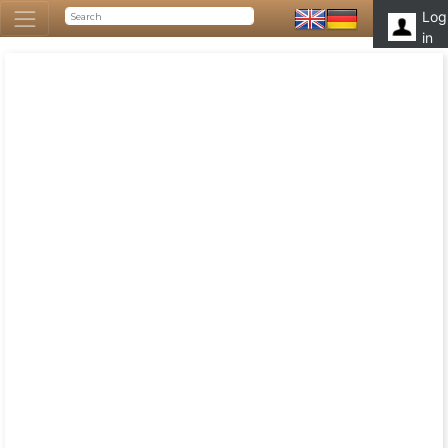
Log
in