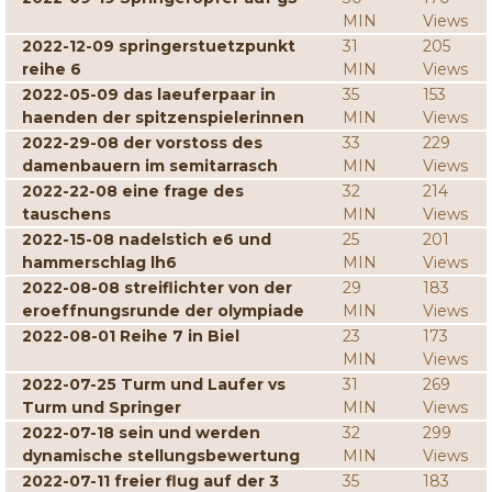
MIN
Views
2022-12-09 springerstuetzpunkt
31
205
reihe 6
MIN
Views
2022-05-09 das laeuferpaar in
35
153
haenden der spitzenspielerinnen
MIN
Views
2022-29-08 der vorstoss des
33
229
damenbauern im semitarrasch
MIN
Views
2022-22-08 eine frage des
32
214
tauschens
MIN
Views
2022-15-08 nadelstich e6 und
25
201
hammerschlag lh6
MIN
Views
2022-08-08 streiflichter von der
29
183
eroeffnungsrunde der olympiade
MIN
Views
2022-08-01 Reihe 7 in Biel
23
173
MIN
Views
2022-07-25 Turm und Laufer vs
31
269
Turm und Springer
MIN
Views
2022-07-18 sein und werden
32
299
dynamische stellungsbewertung
MIN
Views
2022-07-11 freier flug auf der 3
35
183