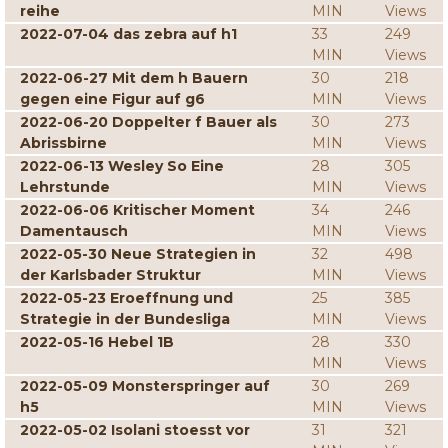
reihe
MIN
Views
2022-07-04 das zebra auf h1
33
249
MIN
Views
2022-06-27 Mit dem h Bauern
30
218
gegen eine Figur auf g6
MIN
Views
2022-06-20 Doppelter f Bauer als
30
273
Abrissbirne
MIN
Views
2022-06-13 Wesley So Eine
28
305
Lehrstunde
MIN
Views
2022-06-06 Kritischer Moment
34
246
Damentausch
MIN
Views
2022-05-30 Neue Strategien in
32
498
der Karlsbader Struktur
MIN
Views
2022-05-23 Eroeffnung und
25
385
Strategie in der Bundesliga
MIN
Views
2022-05-16 Hebel 1B
28
330
MIN
Views
2022-05-09 Monsterspringer auf
30
269
h5
MIN
Views
2022-05-02 Isolani stoesst vor
31
321