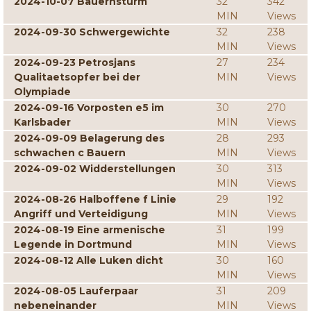
2024-10-07 Bauernsturm
32
342
MIN
Views
2024-09-30 Schwergewichte
32
238
MIN
Views
2024-09-23 Petrosjans
27
234
Qualitaetsopfer bei der
MIN
Views
Olympiade
2024-09-16 Vorposten e5 im
30
270
Karlsbader
MIN
Views
2024-09-09 Belagerung des
28
293
schwachen c Bauern
MIN
Views
2024-09-02 Widderstellungen
30
313
MIN
Views
2024-08-26 Halboffene f Linie
29
192
Angriff und Verteidigung
MIN
Views
2024-08-19 Eine armenische
31
199
Legende in Dortmund
MIN
Views
2024-08-12 Alle Luken dicht
30
160
MIN
Views
2024-08-05 Lauferpaar
31
209
nebeneinander
MIN
Views