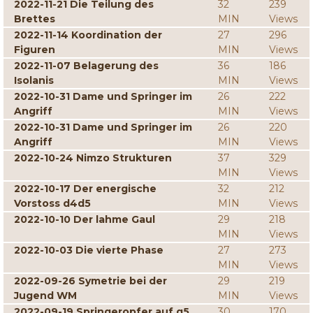
2022-11-21 Die Teilung des
32
239
Brettes
MIN
Views
2022-11-14 Koordination der
27
296
Figuren
MIN
Views
2022-11-07 Belagerung des
36
186
Isolanis
MIN
Views
2022-10-31 Dame und Springer im
26
222
Angriff
MIN
Views
2022-10-31 Dame und Springer im
26
220
Angriff
MIN
Views
2022-10-24 Nimzo Strukturen
37
329
MIN
Views
2022-10-17 Der energische
32
212
Vorstoss d4d5
MIN
Views
2022-10-10 Der lahme Gaul
29
218
MIN
Views
2022-10-03 Die vierte Phase
27
273
MIN
Views
2022-09-26 Symetrie bei der
29
219
Jugend WM
MIN
Views
2022-09-19 Springeropfer auf g5
30
170