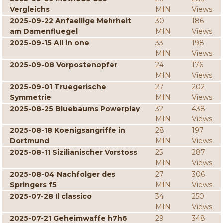
Vergleichs
MIN
Views
2025-09-22 Anfaellige Mehrheit
30
186
am Damenfluegel
MIN
Views
2025-09-15 All in one
33
198
MIN
Views
2025-09-08 Vorpostenopfer
24
176
MIN
Views
2025-09-01 Truegerische
27
202
Symmetrie
MIN
Views
2025-08-25 Bluebaums Powerplay
32
438
MIN
Views
2025-08-18 Koenigsangriffe in
28
197
Dortmund
MIN
Views
2025-08-11 Sizilianischer Vorstoss
25
287
MIN
Views
2025-08-04 Nachfolger des
27
306
Springers f5
MIN
Views
2025-07-28 Il classico
34
250
MIN
Views
2025-07-21 Geheimwaffe h7h6
29
348