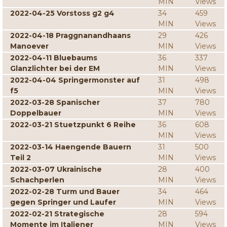
MIN
Views
2022-04-25 Vorstoss g2 g4
34
459
MIN
Views
2022-04-18 Praggnanandhaans
29
426
Manoever
MIN
Views
2022-04-11 Bluebaums
36
337
Glanzlichter bei der EM
MIN
Views
2022-04-04 Springermonster auf
31
498
f5
MIN
Views
2022-03-28 Spanischer
37
780
Doppelbauer
MIN
Views
2022-03-21 Stuetzpunkt 6 Reihe
36
608
MIN
Views
2022-03-14 Haengende Bauern
31
500
Teil 2
MIN
Views
2022-03-07 Ukrainische
28
400
Schachperlen
MIN
Views
2022-02-28 Turm und Bauer
34
464
gegen Springer und Laufer
MIN
Views
2022-02-21 Strategische
28
594
Momente im Italiener
MIN
Views