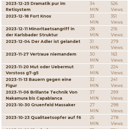
2023-12-25 Dramatik pur im
34
526
Retisystem
MIN
Views
2023-12-18 Fort Knox
33
351
MIN
Views
2023-12-11 Minoritaetsangriff in
28
216
der Karlsbader Struktur
MIN
Views
2023-12-04 Der Adler ist gelandet
31
279
MIN
Views
2023-11-27 Vertraue niemandem
30
163
MIN
Views
2023-11-20 Mut oder Uebermut
31
224
Vorstoss g7-g5
MIN
Views
2023-11-13 Bauern gegen eine
32
241
Figur
MIN
Views
2023-11-06 Brillante Technik Von
37
299
Nakamura bis Capablanca
MIN
Views
2023-10-30 Gruenfeld Massaker
27
298
MIN
Views
2023-10-23 Qualitaetsopfer auf f6
25
278
MIN
Views