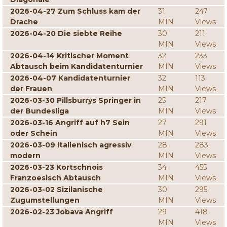
2026-04-27 Zum Schluss kam der
31
247
Drache
MIN
Views
2026-04-20 Die siebte Reihe
30
211
MIN
Views
2026-04-14 Kritischer Moment
32
233
Abtausch beim Kandidatenturnier
MIN
Views
2026-04-07 Kandidatenturnier
32
113
der Frauen
MIN
Views
2026-03-30 Pillsburrys Springer in
25
217
der Bundesliga
MIN
Views
2026-03-16 Angriff auf h7 Sein
27
291
oder Schein
MIN
Views
2026-03-09 Italienisch agressiv
28
283
modern
MIN
Views
2026-03-23 Kortschnois
34
455
Franzoesisch Abtausch
MIN
Views
2026-03-02 Sizilanische
30
295
Zugumstellungen
MIN
Views
2026-02-23 Jobava Angriff
29
418
MIN
Views