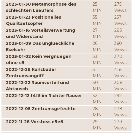
2023-01-30 Metamorphose des
25
275
schlechten Laeufers
MIN
Views
2023-01-23 Positionelles
35
257
Qualitaetsopfer
MIN
Views
2023-01-16 Vorteilsverwertung
27
283
und Widerstand
MIN
Views
2023-01-09 Das unglueckliche
26
360
Eselsohr
MIN
Views
2023-01-02 Kein Vergnuegen
33
370
ohne c5
MIN
Views
2022-12-26 Karlsbader
31
418
Zentrumsangriff
MIN
Views
2022-12-22 Raumvorteil und
30
308
Abtausch
MIN
Views
2022-12-12 f4f5 im Richter Rauser
32
292
MIN
Views
2022-12-05 Zentrumsgefechte
28
278
MIN
Views
2022-11-28 Vorstoss e5e6
29
279
MIN
Views