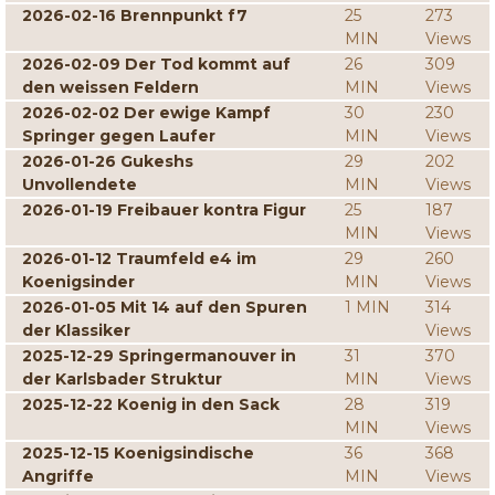
2026-02-16 Brennpunkt f7
25
273
MIN
Views
2026-02-09 Der Tod kommt auf
26
309
den weissen Feldern
MIN
Views
2026-02-02 Der ewige Kampf
30
230
Springer gegen Laufer
MIN
Views
2026-01-26 Gukeshs
29
202
Unvollendete
MIN
Views
2026-01-19 Freibauer kontra Figur
25
187
MIN
Views
2026-01-12 Traumfeld e4 im
29
260
Koenigsinder
MIN
Views
2026-01-05 Mit 14 auf den Spuren
1 MIN
314
der Klassiker
Views
2025-12-29 Springermanouver in
31
370
der Karlsbader Struktur
MIN
Views
2025-12-22 Koenig in den Sack
28
319
MIN
Views
2025-12-15 Koenigsindische
36
368
Angriffe
MIN
Views