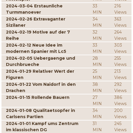
2024-03-04 Erstaunliche
33
216
Turmmanoever
MIN
Views
2024-02-26 Extravaganter
34
363
Sizilaner
MIN
Views
2024-02-19 Motive auf der 7
32
264
Reihe
MIN
Views
2024-02-12 Neue Idee im
33
303
modernen Spanier mit Lc5
MIN
Views
2024-02-05 Uebergaenge und
28
255
Durchbrueche
MIN
Views
2024-01-29 Relativer Wert der
25
213
Figuren
MIN
Views
2024-01-22 Vom Naidorf in den
38
292
Drachen
MIN
Views
2024-01-15 Rollende Bauern
27
386
MIN
Views
2024-01-08 Qualitaetsopfer in
34
200
Carlsens Partien
MIN
Views
2024-01-01 Kampf ums Zentrum
31
245
im klassischen DG
MIN
Views