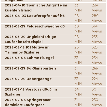
2023-04-10 Spanische Angriffe im
33
284
kuehlen Island
MIN
Views
2023-04-03 Laeuferopfer auf h6
28
280
MIN
Views
2023-03-27 Felderschwaeche d5
30
314
MIN
Views
2023-03-20 Ungleichfarbige
28
233
Laufer im Mittelspiel
MIN
Views
2023-03-13 101 Motive im
28
325
Taimanov Sizilaner
MIN
Views
2023-03-06 Lahme Fluegel
33
234
MIN
Views
2023-02-27 So Glanzpartien
31
266
MIN
Views
2023-02-20 Uebergaenge
33
224
MIN
Views
2023-02-13 Vorstoss d6d5 im
34
301
Sizilaner
MIN
Views
2023-02-06 Springerpaar
31
230
dominiert Lauferpaar
MIN
Views