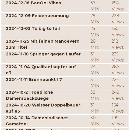
2024-12-16 BenOni Vibes
37
254
MIN
Views
2024-12-09 Felderraeumung
29
228
MIN
Views
2024-12-02 To big to fail
25
160
MIN
Views
2024-11-25 Mit feinen Manoevern
28
212
zum Titel
MIN
Views
2024-11-18 Springer gegen Laufer
31
235
MIN
Views
2024-11-04 Qualitaetsopfer auf
24
287
e3
MIN
Views
2024-11-11 Brennpunkt f7
31
222
MIN
Views
2024-10-21 Toedliche
32
248
Damenrueckzuege
MIN
Views
2024-10-28 Weisser Doppelbauer
31
164
auf e5
MIN
Views
2024-10-14 Damenindisches
30
199
Gemetzel
MIN
Views