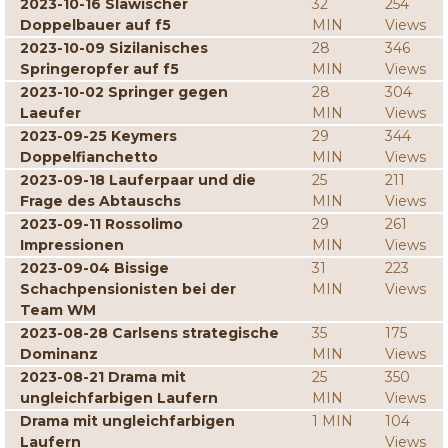
2023-10-16 Slawischer
32
254
Doppelbauer auf f5
MIN
Views
2023-10-09 Sizilanisches
28
346
Springeropfer auf f5
MIN
Views
2023-10-02 Springer gegen
28
304
Laeufer
MIN
Views
2023-09-25 Keymers
29
344
Doppelfianchetto
MIN
Views
2023-09-18 Lauferpaar und die
25
211
Frage des Abtauschs
MIN
Views
2023-09-11 Rossolimo
29
261
Impressionen
MIN
Views
2023-09-04 Bissige
31
223
Schachpensionisten bei der
MIN
Views
Team WM
2023-08-28 Carlsens strategische
35
175
Dominanz
MIN
Views
2023-08-21 Drama mit
25
350
ungleichfarbigen Laufern
MIN
Views
Drama mit ungleichfarbigen
1 MIN
104
Laufern
Views