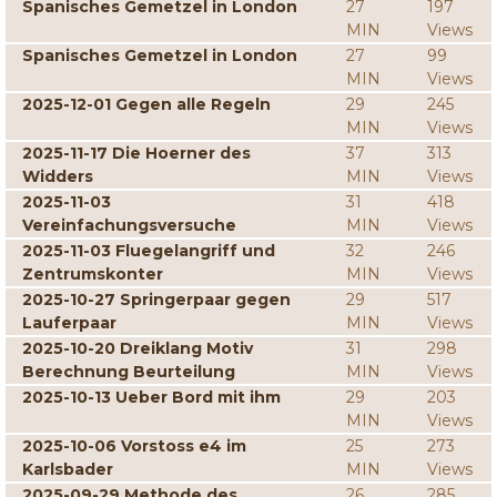
Spanisches Gemetzel in London
27
197
MIN
Views
Spanisches Gemetzel in London
27
99
MIN
Views
2025-12-01 Gegen alle Regeln
29
245
MIN
Views
2025-11-17 Die Hoerner des
37
313
Widders
MIN
Views
2025-11-03
31
418
Vereinfachungsversuche
MIN
Views
2025-11-03 Fluegelangriff und
32
246
Zentrumskonter
MIN
Views
2025-10-27 Springerpaar gegen
29
517
Lauferpaar
MIN
Views
2025-10-20 Dreiklang Motiv
31
298
Berechnung Beurteilung
MIN
Views
2025-10-13 Ueber Bord mit ihm
29
203
MIN
Views
2025-10-06 Vorstoss e4 im
25
273
Karlsbader
MIN
Views
2025-09-29 Methode des
26
285