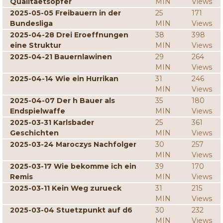
Qualitaetsopfer
MIN
Views
2025-05-05 Freibauern in der
25
171
Bundesliga
MIN
Views
2025-04-28 Drei Eroeffnungen
38
398
eine Struktur
MIN
Views
2025-04-21 Bauernlawinen
29
264
MIN
Views
2025-04-14 Wie ein Hurrikan
31
246
MIN
Views
2025-04-07 Der h Bauer als
35
180
Endspielwaffe
MIN
Views
2025-03-31 Karlsbader
25
361
Geschichten
MIN
Views
2025-03-24 Maroczys Nachfolger
30
257
MIN
Views
2025-03-17 Wie bekomme ich ein
39
170
Remis
MIN
Views
2025-03-11 Kein Weg zurueck
31
215
MIN
Views
2025-03-04 Stuetzpunkt auf d6
30
232
MIN
Views