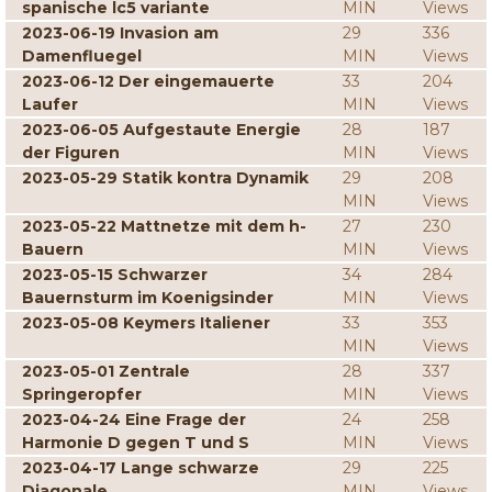
spanische lc5 variante
MIN
Views
2023-06-19 Invasion am
29
336
Damenfluegel
MIN
Views
2023-06-12 Der eingemauerte
33
204
Laufer
MIN
Views
2023-06-05 Aufgestaute Energie
28
187
der Figuren
MIN
Views
2023-05-29 Statik kontra Dynamik
29
208
MIN
Views
2023-05-22 Mattnetze mit dem h-
27
230
Bauern
MIN
Views
2023-05-15 Schwarzer
34
284
Bauernsturm im Koenigsinder
MIN
Views
2023-05-08 Keymers Italiener
33
353
MIN
Views
2023-05-01 Zentrale
28
337
Springeropfer
MIN
Views
2023-04-24 Eine Frage der
24
258
Harmonie D gegen T und S
MIN
Views
2023-04-17 Lange schwarze
29
225
Diagonale
MIN
Views