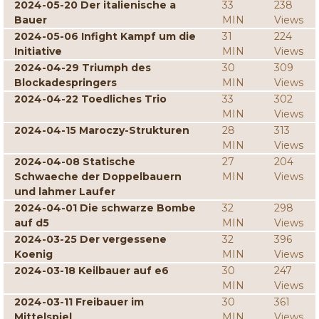
2024-05-20 Der italienische a
33
238
Bauer
MIN
Views
2024-05-06 Infight Kampf um die
31
224
Initiative
MIN
Views
2024-04-29 Triumph des
30
309
Blockadespringers
MIN
Views
2024-04-22 Toedliches Trio
33
302
MIN
Views
2024-04-15 Maroczy-Strukturen
28
313
MIN
Views
2024-04-08 Statische
27
204
Schwaeche der Doppelbauern
MIN
Views
und lahmer Laufer
2024-04-01 Die schwarze Bombe
32
298
auf d5
MIN
Views
2024-03-25 Der vergessene
32
396
Koenig
MIN
Views
2024-03-18 Keilbauer auf e6
30
247
MIN
Views
2024-03-11 Freibauer im
30
361
Mittelspiel
MIN
Views