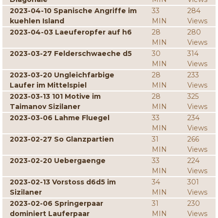
2023-04-10 Spanische Angriffe im
33
284
kuehlen Island
MIN
Views
2023-04-03 Laeuferopfer auf h6
28
280
MIN
Views
2023-03-27 Felderschwaeche d5
30
314
MIN
Views
2023-03-20 Ungleichfarbige
28
233
Laufer im Mittelspiel
MIN
Views
2023-03-13 101 Motive im
28
325
Taimanov Sizilaner
MIN
Views
2023-03-06 Lahme Fluegel
33
234
MIN
Views
2023-02-27 So Glanzpartien
31
266
MIN
Views
2023-02-20 Uebergaenge
33
224
MIN
Views
2023-02-13 Vorstoss d6d5 im
34
301
Sizilaner
MIN
Views
2023-02-06 Springerpaar
31
230
dominiert Lauferpaar
MIN
Views