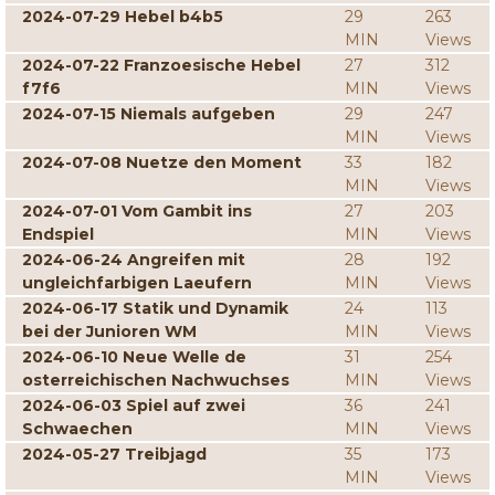
2024-07-29 Hebel b4b5
29
263
MIN
Views
2024-07-22 Franzoesische Hebel
27
312
f7f6
MIN
Views
2024-07-15 Niemals aufgeben
29
247
MIN
Views
2024-07-08 Nuetze den Moment
33
182
MIN
Views
2024-07-01 Vom Gambit ins
27
203
Endspiel
MIN
Views
2024-06-24 Angreifen mit
28
192
ungleichfarbigen Laeufern
MIN
Views
2024-06-17 Statik und Dynamik
24
113
bei der Junioren WM
MIN
Views
2024-06-10 Neue Welle de
31
254
osterreichischen Nachwuchses
MIN
Views
2024-06-03 Spiel auf zwei
36
241
Schwaechen
MIN
Views
2024-05-27 Treibjagd
35
173
MIN
Views