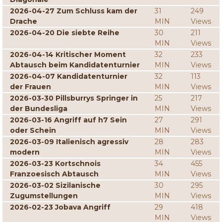
2026-04-27 Zum Schluss kam der
31
249
Drache
MIN
Views
2026-04-20 Die siebte Reihe
30
211
MIN
Views
2026-04-14 Kritischer Moment
32
233
Abtausch beim Kandidatenturnier
MIN
Views
2026-04-07 Kandidatenturnier
32
113
der Frauen
MIN
Views
2026-03-30 Pillsburrys Springer in
25
217
der Bundesliga
MIN
Views
2026-03-16 Angriff auf h7 Sein
27
291
oder Schein
MIN
Views
2026-03-09 Italienisch agressiv
28
283
modern
MIN
Views
2026-03-23 Kortschnois
34
455
Franzoesisch Abtausch
MIN
Views
2026-03-02 Sizilanische
30
295
Zugumstellungen
MIN
Views
2026-02-23 Jobava Angriff
29
418
MIN
Views