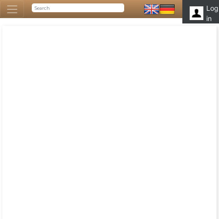
Log
in