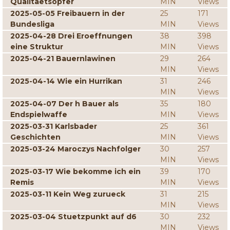
Qualitaetsopfer
MIN
Views
2025-05-05 Freibauern in der
25
171
Bundesliga
MIN
Views
2025-04-28 Drei Eroeffnungen
38
398
eine Struktur
MIN
Views
2025-04-21 Bauernlawinen
29
264
MIN
Views
2025-04-14 Wie ein Hurrikan
31
246
MIN
Views
2025-04-07 Der h Bauer als
35
180
Endspielwaffe
MIN
Views
2025-03-31 Karlsbader
25
361
Geschichten
MIN
Views
2025-03-24 Maroczys Nachfolger
30
257
MIN
Views
2025-03-17 Wie bekomme ich ein
39
170
Remis
MIN
Views
2025-03-11 Kein Weg zurueck
31
215
MIN
Views
2025-03-04 Stuetzpunkt auf d6
30
232
MIN
Views