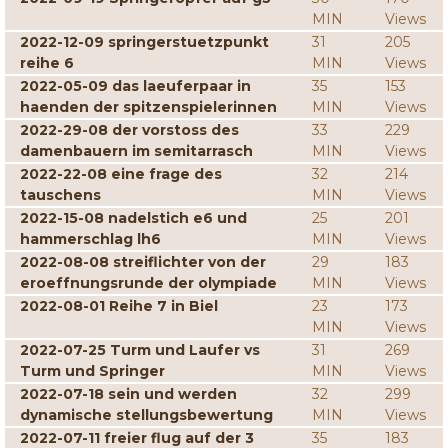
MIN
Views
2022-12-09 springerstuetzpunkt
31
205
reihe 6
MIN
Views
2022-05-09 das laeuferpaar in
35
153
haenden der spitzenspielerinnen
MIN
Views
2022-29-08 der vorstoss des
33
229
damenbauern im semitarrasch
MIN
Views
2022-22-08 eine frage des
32
214
tauschens
MIN
Views
2022-15-08 nadelstich e6 und
25
201
hammerschlag lh6
MIN
Views
2022-08-08 streiflichter von der
29
183
eroeffnungsrunde der olympiade
MIN
Views
2022-08-01 Reihe 7 in Biel
23
173
MIN
Views
2022-07-25 Turm und Laufer vs
31
269
Turm und Springer
MIN
Views
2022-07-18 sein und werden
32
299
dynamische stellungsbewertung
MIN
Views
2022-07-11 freier flug auf der 3
35
183