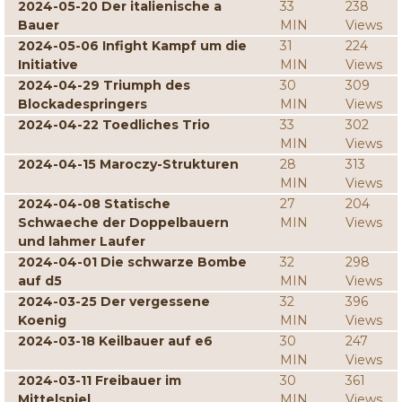
2024-05-20 Der italienische a
33
238
Bauer
MIN
Views
2024-05-06 Infight Kampf um die
31
224
Initiative
MIN
Views
2024-04-29 Triumph des
30
309
Blockadespringers
MIN
Views
2024-04-22 Toedliches Trio
33
302
MIN
Views
2024-04-15 Maroczy-Strukturen
28
313
MIN
Views
2024-04-08 Statische
27
204
Schwaeche der Doppelbauern
MIN
Views
und lahmer Laufer
2024-04-01 Die schwarze Bombe
32
298
auf d5
MIN
Views
2024-03-25 Der vergessene
32
396
Koenig
MIN
Views
2024-03-18 Keilbauer auf e6
30
247
MIN
Views
2024-03-11 Freibauer im
30
361
Mittelspiel
MIN
Views