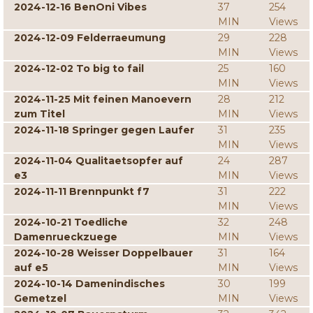
2024-12-16 BenOni Vibes
37
254
MIN
Views
2024-12-09 Felderraeumung
29
228
MIN
Views
2024-12-02 To big to fail
25
160
MIN
Views
2024-11-25 Mit feinen Manoevern
28
212
zum Titel
MIN
Views
2024-11-18 Springer gegen Laufer
31
235
MIN
Views
2024-11-04 Qualitaetsopfer auf
24
287
e3
MIN
Views
2024-11-11 Brennpunkt f7
31
222
MIN
Views
2024-10-21 Toedliche
32
248
Damenrueckzuege
MIN
Views
2024-10-28 Weisser Doppelbauer
31
164
auf e5
MIN
Views
2024-10-14 Damenindisches
30
199
Gemetzel
MIN
Views