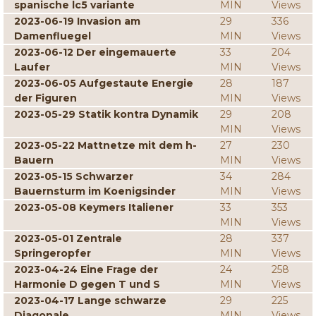
spanische lc5 variante
MIN
Views
2023-06-19 Invasion am
29
336
Damenfluegel
MIN
Views
2023-06-12 Der eingemauerte
33
204
Laufer
MIN
Views
2023-06-05 Aufgestaute Energie
28
187
der Figuren
MIN
Views
2023-05-29 Statik kontra Dynamik
29
208
MIN
Views
2023-05-22 Mattnetze mit dem h-
27
230
Bauern
MIN
Views
2023-05-15 Schwarzer
34
284
Bauernsturm im Koenigsinder
MIN
Views
2023-05-08 Keymers Italiener
33
353
MIN
Views
2023-05-01 Zentrale
28
337
Springeropfer
MIN
Views
2023-04-24 Eine Frage der
24
258
Harmonie D gegen T und S
MIN
Views
2023-04-17 Lange schwarze
29
225
Diagonale
MIN
Views