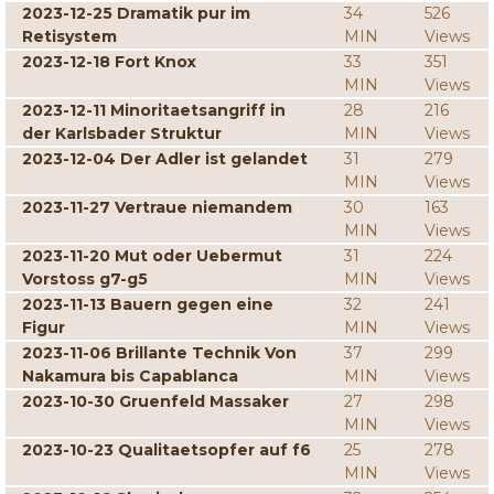
2023-12-25 Dramatik pur im
34
526
Retisystem
MIN
Views
2023-12-18 Fort Knox
33
351
MIN
Views
2023-12-11 Minoritaetsangriff in
28
216
der Karlsbader Struktur
MIN
Views
2023-12-04 Der Adler ist gelandet
31
279
MIN
Views
2023-11-27 Vertraue niemandem
30
163
MIN
Views
2023-11-20 Mut oder Uebermut
31
224
Vorstoss g7-g5
MIN
Views
2023-11-13 Bauern gegen eine
32
241
Figur
MIN
Views
2023-11-06 Brillante Technik Von
37
299
Nakamura bis Capablanca
MIN
Views
2023-10-30 Gruenfeld Massaker
27
298
MIN
Views
2023-10-23 Qualitaetsopfer auf f6
25
278
MIN
Views