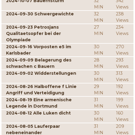
2024-10-07 Bauernsturm
32
342
MIN
Views
2024-09-30 Schwergewichte
32
238
MIN
Views
2024-09-23 Petrosjans
27
234
Qualitaetsopfer bei der
MIN
Views
Olympiade
2024-09-16 Vorposten e5 im
30
270
Karlsbader
MIN
Views
2024-09-09 Belagerung des
28
293
schwachen c Bauern
MIN
Views
2024-09-02 Widderstellungen
30
313
MIN
Views
2024-08-26 Halboffene f Linie
29
192
Angriff und Verteidigung
MIN
Views
2024-08-19 Eine armenische
31
199
Legende in Dortmund
MIN
Views
2024-08-12 Alle Luken dicht
30
160
MIN
Views
2024-08-05 Lauferpaar
31
209
nebeneinander
MIN
Views