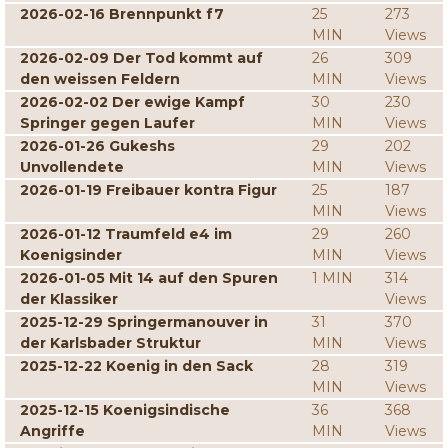
2026-02-16 Brennpunkt f7
25
273
MIN
Views
2026-02-09 Der Tod kommt auf
26
309
den weissen Feldern
MIN
Views
2026-02-02 Der ewige Kampf
30
230
Springer gegen Laufer
MIN
Views
2026-01-26 Gukeshs
29
202
Unvollendete
MIN
Views
2026-01-19 Freibauer kontra Figur
25
187
MIN
Views
2026-01-12 Traumfeld e4 im
29
260
Koenigsinder
MIN
Views
2026-01-05 Mit 14 auf den Spuren
1 MIN
314
der Klassiker
Views
2025-12-29 Springermanouver in
31
370
der Karlsbader Struktur
MIN
Views
2025-12-22 Koenig in den Sack
28
319
MIN
Views
2025-12-15 Koenigsindische
36
368
Angriffe
MIN
Views