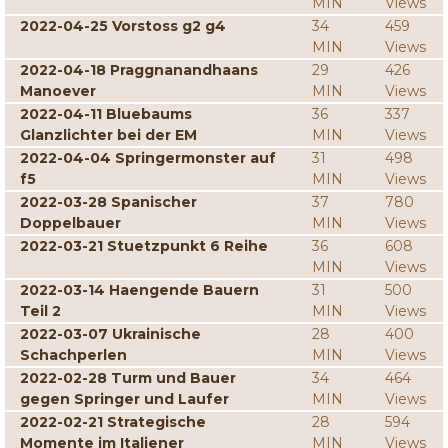
MIN
Views
2022-04-25 Vorstoss g2 g4
34
459
MIN
Views
2022-04-18 Praggnanandhaans
29
426
Manoever
MIN
Views
2022-04-11 Bluebaums
36
337
Glanzlichter bei der EM
MIN
Views
2022-04-04 Springermonster auf
31
498
f5
MIN
Views
2022-03-28 Spanischer
37
780
Doppelbauer
MIN
Views
2022-03-21 Stuetzpunkt 6 Reihe
36
608
MIN
Views
2022-03-14 Haengende Bauern
31
500
Teil 2
MIN
Views
2022-03-07 Ukrainische
28
400
Schachperlen
MIN
Views
2022-02-28 Turm und Bauer
34
464
gegen Springer und Laufer
MIN
Views
2022-02-21 Strategische
28
594
Momente im Italiener
MIN
Views