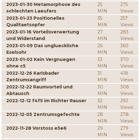
2023-01-30 Metamorphose des
25
275
schlechten Laeufers
MIN
Views
2023-01-23 Positionelles
35
257
Qualitaetsopfer
MIN
Views
2023-01-16 Vorteilsverwertung
27
283
und Widerstand
MIN
Views
2023-01-09 Das unglueckliche
26
360
Eselsohr
MIN
Views
2023-01-02 Kein Vergnuegen
33
370
ohne c5
MIN
Views
2022-12-26 Karlsbader
31
418
Zentrumsangriff
MIN
Views
2022-12-22 Raumvorteil und
30
308
Abtausch
MIN
Views
2022-12-12 f4f5 im Richter Rauser
32
292
MIN
Views
2022-12-05 Zentrumsgefechte
28
278
MIN
Views
2022-11-28 Vorstoss e5e6
29
279
MIN
Views