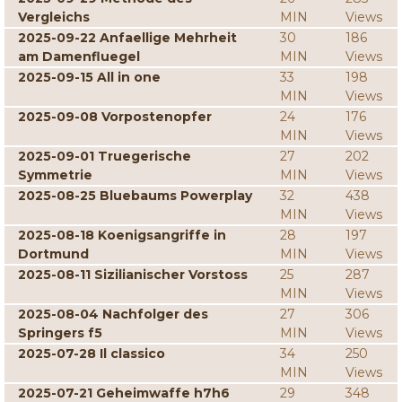
Vergleichs
MIN
Views
2025-09-22 Anfaellige Mehrheit
30
186
am Damenfluegel
MIN
Views
2025-09-15 All in one
33
198
MIN
Views
2025-09-08 Vorpostenopfer
24
176
MIN
Views
2025-09-01 Truegerische
27
202
Symmetrie
MIN
Views
2025-08-25 Bluebaums Powerplay
32
438
MIN
Views
2025-08-18 Koenigsangriffe in
28
197
Dortmund
MIN
Views
2025-08-11 Sizilianischer Vorstoss
25
287
MIN
Views
2025-08-04 Nachfolger des
27
306
Springers f5
MIN
Views
2025-07-28 Il classico
34
250
MIN
Views
2025-07-21 Geheimwaffe h7h6
29
348