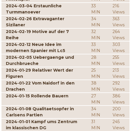
2024-03-04 Erstaunliche
33
216
Turmmanoever
MIN
Views
2024-02-26 Extravaganter
34
363
Sizilaner
MIN
Views
2024-02-19 Motive auf der 7
32
264
Reihe
MIN
Views
2024-02-12 Neue Idee im
33
303
modernen Spanier mit Lc5
MIN
Views
2024-02-05 Uebergaenge und
28
255
Durchbrueche
MIN
Views
2024-01-29 Relativer Wert der
25
213
Figuren
MIN
Views
2024-01-22 Vom Naidorf in den
38
292
Drachen
MIN
Views
2024-01-15 Rollende Bauern
27
386
MIN
Views
2024-01-08 Qualitaetsopfer in
34
200
Carlsens Partien
MIN
Views
2024-01-01 Kampf ums Zentrum
31
245
im klassischen DG
MIN
Views