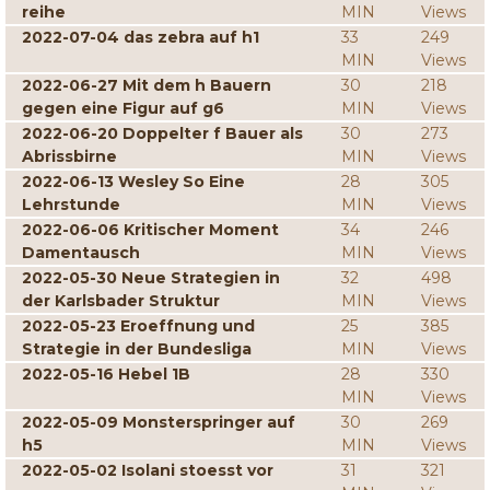
reihe
MIN
Views
2022-07-04 das zebra auf h1
33
249
MIN
Views
2022-06-27 Mit dem h Bauern
30
218
gegen eine Figur auf g6
MIN
Views
2022-06-20 Doppelter f Bauer als
30
273
Abrissbirne
MIN
Views
2022-06-13 Wesley So Eine
28
305
Lehrstunde
MIN
Views
2022-06-06 Kritischer Moment
34
246
Damentausch
MIN
Views
2022-05-30 Neue Strategien in
32
498
der Karlsbader Struktur
MIN
Views
2022-05-23 Eroeffnung und
25
385
Strategie in der Bundesliga
MIN
Views
2022-05-16 Hebel 1B
28
330
MIN
Views
2022-05-09 Monsterspringer auf
30
269
h5
MIN
Views
2022-05-02 Isolani stoesst vor
31
321