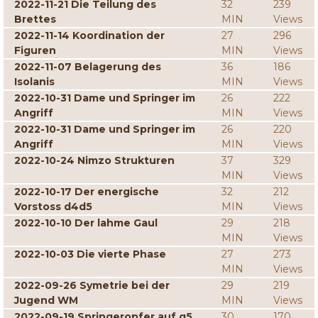
2022-11-21 Die Teilung des
32
239
Brettes
MIN
Views
2022-11-14 Koordination der
27
296
Figuren
MIN
Views
2022-11-07 Belagerung des
36
186
Isolanis
MIN
Views
2022-10-31 Dame und Springer im
26
222
Angriff
MIN
Views
2022-10-31 Dame und Springer im
26
220
Angriff
MIN
Views
2022-10-24 Nimzo Strukturen
37
329
MIN
Views
2022-10-17 Der energische
32
212
Vorstoss d4d5
MIN
Views
2022-10-10 Der lahme Gaul
29
218
MIN
Views
2022-10-03 Die vierte Phase
27
273
MIN
Views
2022-09-26 Symetrie bei der
29
219
Jugend WM
MIN
Views
2022-09-19 Springeropfer auf g5
30
170