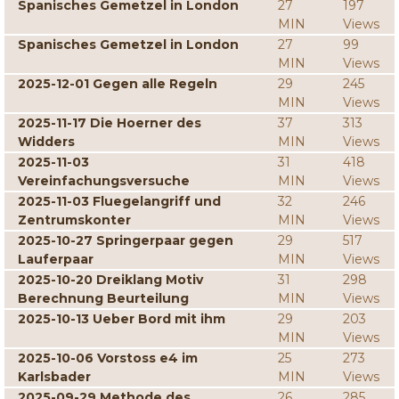
Spanisches Gemetzel in London
27
197
MIN
Views
Spanisches Gemetzel in London
27
99
MIN
Views
2025-12-01 Gegen alle Regeln
29
245
MIN
Views
2025-11-17 Die Hoerner des
37
313
Widders
MIN
Views
2025-11-03
31
418
Vereinfachungsversuche
MIN
Views
2025-11-03 Fluegelangriff und
32
246
Zentrumskonter
MIN
Views
2025-10-27 Springerpaar gegen
29
517
Lauferpaar
MIN
Views
2025-10-20 Dreiklang Motiv
31
298
Berechnung Beurteilung
MIN
Views
2025-10-13 Ueber Bord mit ihm
29
203
MIN
Views
2025-10-06 Vorstoss e4 im
25
273
Karlsbader
MIN
Views
2025-09-29 Methode des
26
285