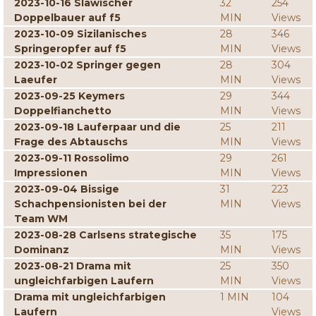
2023-10-16 Slawischer
32
254
Doppelbauer auf f5
MIN
Views
2023-10-09 Sizilanisches
28
346
Springeropfer auf f5
MIN
Views
2023-10-02 Springer gegen
28
304
Laeufer
MIN
Views
2023-09-25 Keymers
29
344
Doppelfianchetto
MIN
Views
2023-09-18 Lauferpaar und die
25
211
Frage des Abtauschs
MIN
Views
2023-09-11 Rossolimo
29
261
Impressionen
MIN
Views
2023-09-04 Bissige
31
223
Schachpensionisten bei der
MIN
Views
Team WM
2023-08-28 Carlsens strategische
35
175
Dominanz
MIN
Views
2023-08-21 Drama mit
25
350
ungleichfarbigen Laufern
MIN
Views
Drama mit ungleichfarbigen
1 MIN
104
Laufern
Views