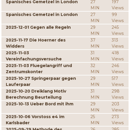
Spanisches Gemetzel in London
27
197
MIN
Views
Spanisches Gemetzel in London
27
99
MIN
Views
2025-12-01 Gegen alle Regeln
29
245
MIN
Views
2025-11-17 Die Hoerner des
37
313
Widders
MIN
Views
2025-11-03
31
418
Vereinfachungsversuche
MIN
Views
2025-11-03 Fluegelangriff und
32
246
Zentrumskonter
MIN
Views
2025-10-27 Springerpaar gegen
29
517
Lauferpaar
MIN
Views
2025-10-20 Dreiklang Motiv
31
298
Berechnung Beurteilung
MIN
Views
2025-10-13 Ueber Bord mit ihm
29
203
MIN
Views
2025-10-06 Vorstoss e4 im
25
273
Karlsbader
MIN
Views
2025-09-29 Methode des
26
285