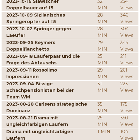
2023-10-16 Slawischer
32
254
Doppelbauer auf f5
MIN
Views
2023-10-09 Sizilanisches
28
346
Springeropfer auf f5
MIN
Views
2023-10-02 Springer gegen
28
304
Laeufer
MIN
Views
2023-09-25 Keymers
29
344
Doppelfianchetto
MIN
Views
2023-09-18 Lauferpaar und die
25
211
Frage des Abtauschs
MIN
Views
2023-09-11 Rossolimo
29
261
Impressionen
MIN
Views
2023-09-04 Bissige
31
223
Schachpensionisten bei der
MIN
Views
Team WM
2023-08-28 Carlsens strategische
35
175
Dominanz
MIN
Views
2023-08-21 Drama mit
25
350
ungleichfarbigen Laufern
MIN
Views
Drama mit ungleichfarbigen
1 MIN
104
Laufern
Views