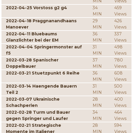
MIN
Views
2022-04-25 Vorstoss g2 g4
34
459
MIN
Views
2022-04-18 Praggnanandhaans
29
426
Manoever
MIN
Views
2022-04-11 Bluebaums
36
337
Glanzlichter bei der EM
MIN
Views
2022-04-04 Springermonster auf
31
498
f5
MIN
Views
2022-03-28 Spanischer
37
780
Doppelbauer
MIN
Views
2022-03-21 Stuetzpunkt 6 Reihe
36
608
MIN
Views
2022-03-14 Haengende Bauern
31
500
Teil 2
MIN
Views
2022-03-07 Ukrainische
28
400
Schachperlen
MIN
Views
2022-02-28 Turm und Bauer
34
464
gegen Springer und Laufer
MIN
Views
2022-02-21 Strategische
28
594
Momente im Italiener
MIN
Views