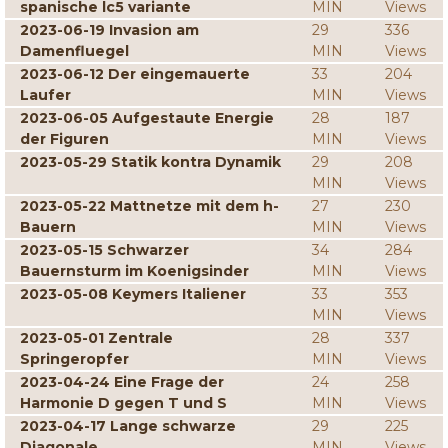
spanische lc5 variante
MIN
Views
2023-06-19 Invasion am
29
336
Damenfluegel
MIN
Views
2023-06-12 Der eingemauerte
33
204
Laufer
MIN
Views
2023-06-05 Aufgestaute Energie
28
187
der Figuren
MIN
Views
2023-05-29 Statik kontra Dynamik
29
208
MIN
Views
2023-05-22 Mattnetze mit dem h-
27
230
Bauern
MIN
Views
2023-05-15 Schwarzer
34
284
Bauernsturm im Koenigsinder
MIN
Views
2023-05-08 Keymers Italiener
33
353
MIN
Views
2023-05-01 Zentrale
28
337
Springeropfer
MIN
Views
2023-04-24 Eine Frage der
24
258
Harmonie D gegen T und S
MIN
Views
2023-04-17 Lange schwarze
29
225
Diagonale
MIN
Views