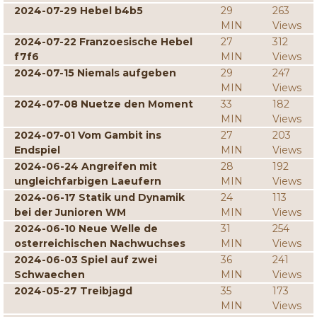
2024-07-29 Hebel b4b5
29
263
MIN
Views
2024-07-22 Franzoesische Hebel
27
312
f7f6
MIN
Views
2024-07-15 Niemals aufgeben
29
247
MIN
Views
2024-07-08 Nuetze den Moment
33
182
MIN
Views
2024-07-01 Vom Gambit ins
27
203
Endspiel
MIN
Views
2024-06-24 Angreifen mit
28
192
ungleichfarbigen Laeufern
MIN
Views
2024-06-17 Statik und Dynamik
24
113
bei der Junioren WM
MIN
Views
2024-06-10 Neue Welle de
31
254
osterreichischen Nachwuchses
MIN
Views
2024-06-03 Spiel auf zwei
36
241
Schwaechen
MIN
Views
2024-05-27 Treibjagd
35
173
MIN
Views