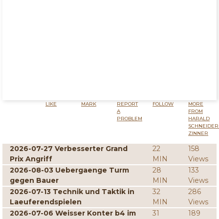
LIKE
MARK
REPORT
FOLLOW
MORE
A
FROM
PROBLEM
HARALD
SCHNEIDER
ZINNER
2026-07-27 Verbesserter Grand
22
158
Prix Angriff
MIN
Views
2026-08-03 Uebergaenge Turm
28
133
gegen Bauer
MIN
Views
2026-07-13 Technik und Taktik in
32
286
Laeuferendspielen
MIN
Views
2026-07-06 Weisser Konter b4 im
31
189