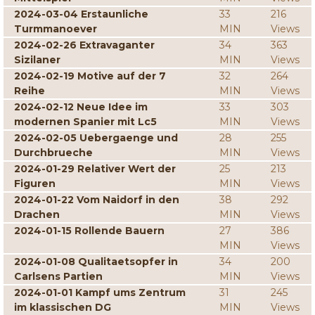
2024-03-04 Erstaunliche
33
216
Turmmanoever
MIN
Views
2024-02-26 Extravaganter
34
363
Sizilaner
MIN
Views
2024-02-19 Motive auf der 7
32
264
Reihe
MIN
Views
2024-02-12 Neue Idee im
33
303
modernen Spanier mit Lc5
MIN
Views
2024-02-05 Uebergaenge und
28
255
Durchbrueche
MIN
Views
2024-01-29 Relativer Wert der
25
213
Figuren
MIN
Views
2024-01-22 Vom Naidorf in den
38
292
Drachen
MIN
Views
2024-01-15 Rollende Bauern
27
386
MIN
Views
2024-01-08 Qualitaetsopfer in
34
200
Carlsens Partien
MIN
Views
2024-01-01 Kampf ums Zentrum
31
245
im klassischen DG
MIN
Views