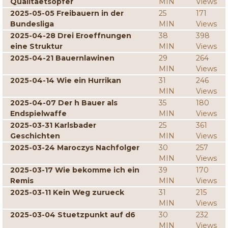
Qualitaetsopfer
MIN
Views
2025-05-05 Freibauern in der
25
171
Bundesliga
MIN
Views
2025-04-28 Drei Eroeffnungen
38
398
eine Struktur
MIN
Views
2025-04-21 Bauernlawinen
29
264
MIN
Views
2025-04-14 Wie ein Hurrikan
31
246
MIN
Views
2025-04-07 Der h Bauer als
35
180
Endspielwaffe
MIN
Views
2025-03-31 Karlsbader
25
361
Geschichten
MIN
Views
2025-03-24 Maroczys Nachfolger
30
257
MIN
Views
2025-03-17 Wie bekomme ich ein
39
170
Remis
MIN
Views
2025-03-11 Kein Weg zurueck
31
215
MIN
Views
2025-03-04 Stuetzpunkt auf d6
30
232
MIN
Views