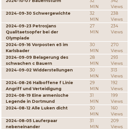
2024-10-07 Bauernsturm
32
342
MIN
Views
2024-09-30 Schwergewichte
32
238
MIN
Views
2024-09-23 Petrosjans
27
234
Qualitaetsopfer bei der
MIN
Views
Olympiade
2024-09-16 Vorposten e5 im
30
270
Karlsbader
MIN
Views
2024-09-09 Belagerung des
28
293
schwachen c Bauern
MIN
Views
2024-09-02 Widderstellungen
30
313
MIN
Views
2024-08-26 Halboffene f Linie
29
192
Angriff und Verteidigung
MIN
Views
2024-08-19 Eine armenische
31
199
Legende in Dortmund
MIN
Views
2024-08-12 Alle Luken dicht
30
160
MIN
Views
2024-08-05 Lauferpaar
31
209
nebeneinander
MIN
Views