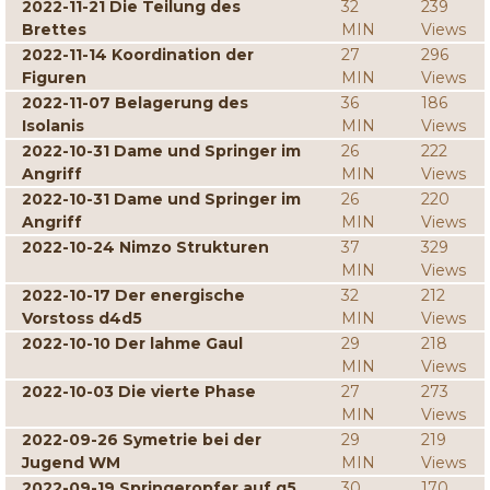
2022-11-21 Die Teilung des
32
239
Brettes
MIN
Views
2022-11-14 Koordination der
27
296
Figuren
MIN
Views
2022-11-07 Belagerung des
36
186
Isolanis
MIN
Views
2022-10-31 Dame und Springer im
26
222
Angriff
MIN
Views
2022-10-31 Dame und Springer im
26
220
Angriff
MIN
Views
2022-10-24 Nimzo Strukturen
37
329
MIN
Views
2022-10-17 Der energische
32
212
Vorstoss d4d5
MIN
Views
2022-10-10 Der lahme Gaul
29
218
MIN
Views
2022-10-03 Die vierte Phase
27
273
MIN
Views
2022-09-26 Symetrie bei der
29
219
Jugend WM
MIN
Views
2022-09-19 Springeropfer auf g5
30
170