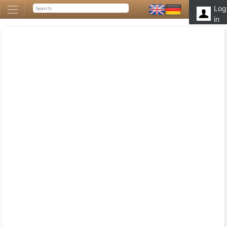
Log
in