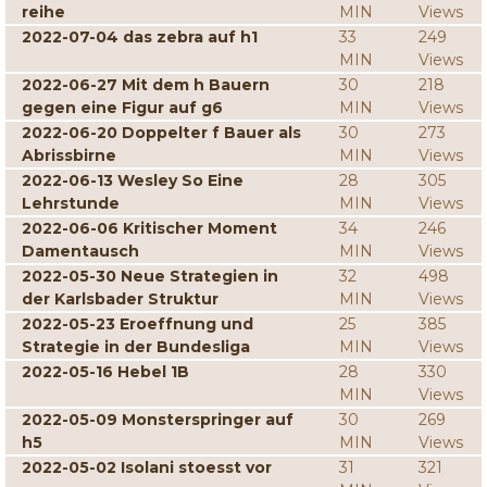
reihe
MIN
Views
2022-07-04 das zebra auf h1
33
249
MIN
Views
2022-06-27 Mit dem h Bauern
30
218
gegen eine Figur auf g6
MIN
Views
2022-06-20 Doppelter f Bauer als
30
273
Abrissbirne
MIN
Views
2022-06-13 Wesley So Eine
28
305
Lehrstunde
MIN
Views
2022-06-06 Kritischer Moment
34
246
Damentausch
MIN
Views
2022-05-30 Neue Strategien in
32
498
der Karlsbader Struktur
MIN
Views
2022-05-23 Eroeffnung und
25
385
Strategie in der Bundesliga
MIN
Views
2022-05-16 Hebel 1B
28
330
MIN
Views
2022-05-09 Monsterspringer auf
30
269
h5
MIN
Views
2022-05-02 Isolani stoesst vor
31
321