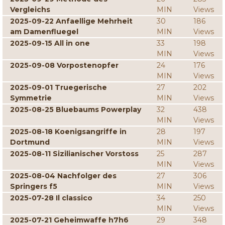
Vergleichs
MIN
Views
2025-09-22 Anfaellige Mehrheit
30
186
am Damenfluegel
MIN
Views
2025-09-15 All in one
33
198
MIN
Views
2025-09-08 Vorpostenopfer
24
176
MIN
Views
2025-09-01 Truegerische
27
202
Symmetrie
MIN
Views
2025-08-25 Bluebaums Powerplay
32
438
MIN
Views
2025-08-18 Koenigsangriffe in
28
197
Dortmund
MIN
Views
2025-08-11 Sizilianischer Vorstoss
25
287
MIN
Views
2025-08-04 Nachfolger des
27
306
Springers f5
MIN
Views
2025-07-28 Il classico
34
250
MIN
Views
2025-07-21 Geheimwaffe h7h6
29
348