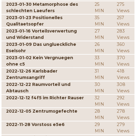
2023-01-30 Metamorphose des
25
275
schlechten Laeufers
MIN
Views
2023-01-23 Positionelles
35
257
Qualitaetsopfer
MIN
Views
2023-01-16 Vorteilsverwertung
27
283
und Widerstand
MIN
Views
2023-01-09 Das unglueckliche
26
360
Eselsohr
MIN
Views
2023-01-02 Kein Vergnuegen
33
370
ohne c5
MIN
Views
2022-12-26 Karlsbader
31
418
Zentrumsangriff
MIN
Views
2022-12-22 Raumvorteil und
30
308
Abtausch
MIN
Views
2022-12-12 f4f5 im Richter Rauser
32
292
MIN
Views
2022-12-05 Zentrumsgefechte
28
278
MIN
Views
2022-11-28 Vorstoss e5e6
29
279
MIN
Views