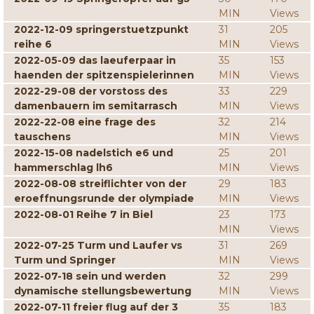
MIN
Views
2022-12-09 springerstuetzpunkt
31
205
reihe 6
MIN
Views
2022-05-09 das laeuferpaar in
35
153
haenden der spitzenspielerinnen
MIN
Views
2022-29-08 der vorstoss des
33
229
damenbauern im semitarrasch
MIN
Views
2022-22-08 eine frage des
32
214
tauschens
MIN
Views
2022-15-08 nadelstich e6 und
25
201
hammerschlag lh6
MIN
Views
2022-08-08 streiflichter von der
29
183
eroeffnungsrunde der olympiade
MIN
Views
2022-08-01 Reihe 7 in Biel
23
173
MIN
Views
2022-07-25 Turm und Laufer vs
31
269
Turm und Springer
MIN
Views
2022-07-18 sein und werden
32
299
dynamische stellungsbewertung
MIN
Views
2022-07-11 freier flug auf der 3
35
183