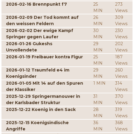
2026-02-16 Brennpunkt f7
25
273
MIN
Views
2026-02-09 Der Tod kommt auf
26
309
den weissen Feldern
MIN
Views
2026-02-02 Der ewige Kampf
30
230
Springer gegen Laufer
MIN
Views
2026-01-26 Gukeshs
29
202
Unvollendete
MIN
Views
2026-01-19 Freibauer kontra Figur
25
187
MIN
Views
2026-01-12 Traumfeld e4 im
29
260
Koenigsinder
MIN
Views
2026-01-05 Mit 14 auf den Spuren
1 MIN
314
der Klassiker
Views
2025-12-29 Springermanouver in
31
370
der Karlsbader Struktur
MIN
Views
2025-12-22 Koenig in den Sack
28
319
MIN
Views
2025-12-15 Koenigsindische
36
368
Angriffe
MIN
Views