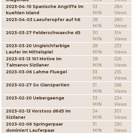
2023-04-10 Spanische Angriffe im
33
284
kuehlen Island
MIN
Views
2023-04-03 Laeuferopfer auf h6
28
280
MIN
Views
2023-03-27 Felderschwaeche d5
30
314
MIN
Views
2023-03-20 Ungleichfarbige
28
233
Laufer im Mittelspiel
MIN
Views
2023-03-13 101 Motive im
28
326
Taimanov Sizilaner
MIN
Views
2023-03-06 Lahme Fluegel
33
235
MIN
Views
2023-02-27 So Glanzpartien
31
266
MIN
Views
2023-02-20 Uebergaenge
33
224
MIN
Views
2023-02-13 Vorstoss d6d5 im
34
301
Sizilaner
MIN
Views
2023-02-06 Springerpaar
31
230
dominiert Lauferpaar
MIN
Views