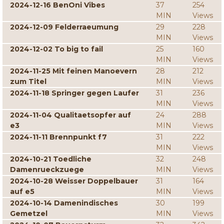
2024-12-16 BenOni Vibes
37
254
MIN
Views
2024-12-09 Felderraeumung
29
228
MIN
Views
2024-12-02 To big to fail
25
160
MIN
Views
2024-11-25 Mit feinen Manoevern
28
212
zum Titel
MIN
Views
2024-11-18 Springer gegen Laufer
31
236
MIN
Views
2024-11-04 Qualitaetsopfer auf
24
288
e3
MIN
Views
2024-11-11 Brennpunkt f7
31
222
MIN
Views
2024-10-21 Toedliche
32
248
Damenrueckzuege
MIN
Views
2024-10-28 Weisser Doppelbauer
31
164
auf e5
MIN
Views
2024-10-14 Damenindisches
30
199
Gemetzel
MIN
Views