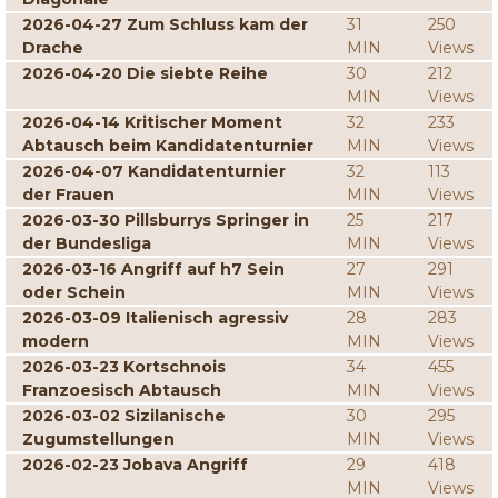
2026-04-27 Zum Schluss kam der
31
250
Drache
MIN
Views
2026-04-20 Die siebte Reihe
30
212
MIN
Views
2026-04-14 Kritischer Moment
32
233
Abtausch beim Kandidatenturnier
MIN
Views
2026-04-07 Kandidatenturnier
32
113
der Frauen
MIN
Views
2026-03-30 Pillsburrys Springer in
25
217
der Bundesliga
MIN
Views
2026-03-16 Angriff auf h7 Sein
27
291
oder Schein
MIN
Views
2026-03-09 Italienisch agressiv
28
283
modern
MIN
Views
2026-03-23 Kortschnois
34
455
Franzoesisch Abtausch
MIN
Views
2026-03-02 Sizilanische
30
295
Zugumstellungen
MIN
Views
2026-02-23 Jobava Angriff
29
418
MIN
Views