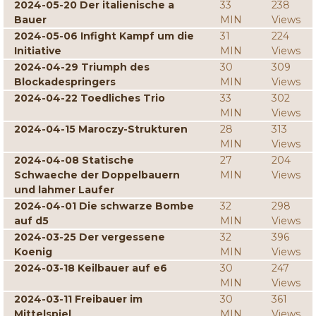
2024-05-20 Der italienische a
33
238
Bauer
MIN
Views
2024-05-06 Infight Kampf um die
31
224
Initiative
MIN
Views
2024-04-29 Triumph des
30
309
Blockadespringers
MIN
Views
2024-04-22 Toedliches Trio
33
302
MIN
Views
2024-04-15 Maroczy-Strukturen
28
313
MIN
Views
2024-04-08 Statische
27
204
Schwaeche der Doppelbauern
MIN
Views
und lahmer Laufer
2024-04-01 Die schwarze Bombe
32
298
auf d5
MIN
Views
2024-03-25 Der vergessene
32
396
Koenig
MIN
Views
2024-03-18 Keilbauer auf e6
30
247
MIN
Views
2024-03-11 Freibauer im
30
361
Mittelspiel
MIN
Views