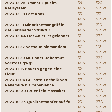
2023-12-25 Dramatik pur im
34
526
Retisystem
MIN
Views
2023-12-18 Fort Knox
33
351
MIN
Views
2023-12-11 Minoritaetsangriff in
28
216
der Karlsbader Struktur
MIN
Views
2023-12-04 Der Adler ist gelandet
31
279
MIN
Views
2023-11-27 Vertraue niemandem
30
163
MIN
Views
2023-11-20 Mut oder Uebermut
31
224
Vorstoss g7-g5
MIN
Views
2023-11-13 Bauern gegen eine
32
241
Figur
MIN
Views
2023-11-06 Brillante Technik Von
37
299
Nakamura bis Capablanca
MIN
Views
2023-10-30 Gruenfeld Massaker
27
298
MIN
Views
2023-10-23 Qualitaetsopfer auf f6
25
278
MIN
Views