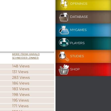
OPENINGS
DATABASE
MYGAMES
PLAYERS
MORE FROM HARALD
STUDIES
SCHNEIDER-ZINNER
148 Views
SHOP
131 Views
283 Views
186 Views
183 Views
198 Views
195 Views
171 Views