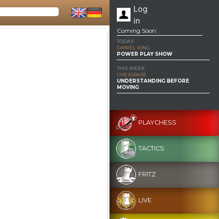
Log
in
Coming Soon:
TODAY
DANIEL KING
POWER PLAY SHOW
THIS WEEK
CHESSBASE
UNDERSTANDING BEFORE
MOVING
PLAYCHESS
TACTICS
FRITZ
LIVE