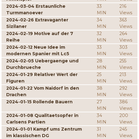
2024-03-04 Erstaunliche
33
216
Turmmanoever
MIN
Views
2024-02-26 Extravaganter
34
363
Sizilaner
MIN
Views
2024-02-19 Motive auf der 7
32
264
Reihe
MIN
Views
2024-02-12 Neue Idee im
33
303
modernen Spanier mit Lc5
MIN
Views
2024-02-05 Uebergaenge und
28
255
Durchbrueche
MIN
Views
2024-01-29 Relativer Wert der
25
213
Figuren
MIN
Views
2024-01-22 Vom Naidorf in den
38
292
Drachen
MIN
Views
2024-01-15 Rollende Bauern
27
386
MIN
Views
2024-01-08 Qualitaetsopfer in
34
200
Carlsens Partien
MIN
Views
2024-01-01 Kampf ums Zentrum
31
245
im klassischen DG
MIN
Views