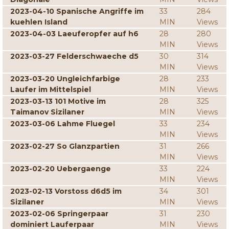
2023-04-10 Spanische Angriffe im
33
284
kuehlen Island
MIN
Views
2023-04-03 Laeuferopfer auf h6
28
280
MIN
Views
2023-03-27 Felderschwaeche d5
30
314
MIN
Views
2023-03-20 Ungleichfarbige
28
233
Laufer im Mittelspiel
MIN
Views
2023-03-13 101 Motive im
28
325
Taimanov Sizilaner
MIN
Views
2023-03-06 Lahme Fluegel
33
234
MIN
Views
2023-02-27 So Glanzpartien
31
266
MIN
Views
2023-02-20 Uebergaenge
33
224
MIN
Views
2023-02-13 Vorstoss d6d5 im
34
301
Sizilaner
MIN
Views
2023-02-06 Springerpaar
31
230
dominiert Lauferpaar
MIN
Views