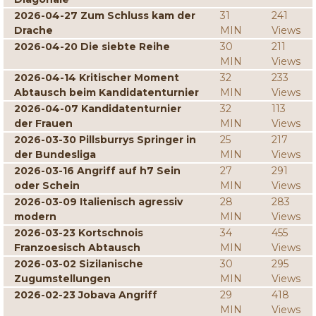
2026-04-27 Zum Schluss kam der
31
241
Drache
MIN
Views
2026-04-20 Die siebte Reihe
30
211
MIN
Views
2026-04-14 Kritischer Moment
32
233
Abtausch beim Kandidatenturnier
MIN
Views
2026-04-07 Kandidatenturnier
32
113
der Frauen
MIN
Views
2026-03-30 Pillsburrys Springer in
25
217
der Bundesliga
MIN
Views
2026-03-16 Angriff auf h7 Sein
27
291
oder Schein
MIN
Views
2026-03-09 Italienisch agressiv
28
283
modern
MIN
Views
2026-03-23 Kortschnois
34
455
Franzoesisch Abtausch
MIN
Views
2026-03-02 Sizilanische
30
295
Zugumstellungen
MIN
Views
2026-02-23 Jobava Angriff
29
418
MIN
Views