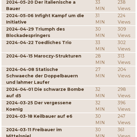
2024-05-20 Der italienische a
33
238
Bauer
MIN
Views
2024-05-06 Infight Kampf um die
31
224
Initiative
MIN
Views
2024-04-29 Triumph des
30
309
Blockadespringers
MIN
Views
2024-04-22 Toedliches Trio
33
302
MIN
Views
2024-04-15 Maroczy-Strukturen
28
313
MIN
Views
2024-04-08 Statische
27
204
Schwaeche der Doppelbauern
MIN
Views
und lahmer Laufer
2024-04-01 Die schwarze Bombe
32
298
auf d5
MIN
Views
2024-03-25 Der vergessene
32
396
Koenig
MIN
Views
2024-03-18 Keilbauer auf e6
30
247
MIN
Views
2024-03-11 Freibauer im
30
361
Mittelspiel
MIN
Views