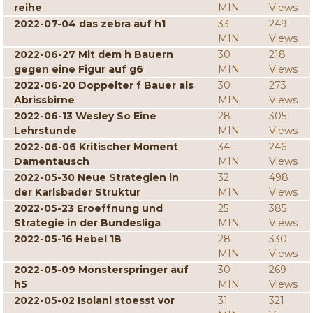
reihe
MIN
Views
2022-07-04 das zebra auf h1
33
249
MIN
Views
2022-06-27 Mit dem h Bauern
30
218
gegen eine Figur auf g6
MIN
Views
2022-06-20 Doppelter f Bauer als
30
273
Abrissbirne
MIN
Views
2022-06-13 Wesley So Eine
28
305
Lehrstunde
MIN
Views
2022-06-06 Kritischer Moment
34
246
Damentausch
MIN
Views
2022-05-30 Neue Strategien in
32
498
der Karlsbader Struktur
MIN
Views
2022-05-23 Eroeffnung und
25
385
Strategie in der Bundesliga
MIN
Views
2022-05-16 Hebel 1B
28
330
MIN
Views
2022-05-09 Monsterspringer auf
30
269
h5
MIN
Views
2022-05-02 Isolani stoesst vor
31
321