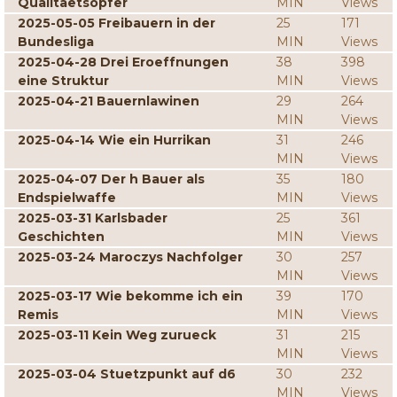
Qualitaetsopfer
MIN
Views
2025-05-05 Freibauern in der
25
171
Bundesliga
MIN
Views
2025-04-28 Drei Eroeffnungen
38
398
eine Struktur
MIN
Views
2025-04-21 Bauernlawinen
29
264
MIN
Views
2025-04-14 Wie ein Hurrikan
31
246
MIN
Views
2025-04-07 Der h Bauer als
35
180
Endspielwaffe
MIN
Views
2025-03-31 Karlsbader
25
361
Geschichten
MIN
Views
2025-03-24 Maroczys Nachfolger
30
257
MIN
Views
2025-03-17 Wie bekomme ich ein
39
170
Remis
MIN
Views
2025-03-11 Kein Weg zurueck
31
215
MIN
Views
2025-03-04 Stuetzpunkt auf d6
30
232
MIN
Views