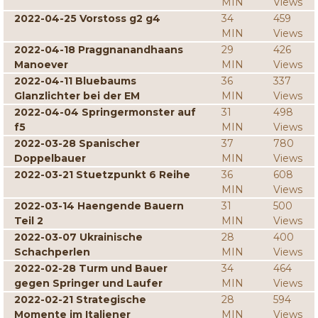
MIN
Views
2022-04-25 Vorstoss g2 g4
34
459
MIN
Views
2022-04-18 Praggnanandhaans
29
426
Manoever
MIN
Views
2022-04-11 Bluebaums
36
337
Glanzlichter bei der EM
MIN
Views
2022-04-04 Springermonster auf
31
498
f5
MIN
Views
2022-03-28 Spanischer
37
780
Doppelbauer
MIN
Views
2022-03-21 Stuetzpunkt 6 Reihe
36
608
MIN
Views
2022-03-14 Haengende Bauern
31
500
Teil 2
MIN
Views
2022-03-07 Ukrainische
28
400
Schachperlen
MIN
Views
2022-02-28 Turm und Bauer
34
464
gegen Springer und Laufer
MIN
Views
2022-02-21 Strategische
28
594
Momente im Italiener
MIN
Views