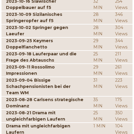
2023-10-16 Slawischer
32
254
Doppelbauer auf f5
MIN
Views
2023-10-09 Sizilanisches
28
346
Springeropfer auf f5
MIN
Views
2023-10-02 Springer gegen
28
304
Laeufer
MIN
Views
2023-09-25 Keymers
29
344
Doppelfianchetto
MIN
Views
2023-09-18 Lauferpaar und die
25
211
Frage des Abtauschs
MIN
Views
2023-09-11 Rossolimo
29
261
Impressionen
MIN
Views
2023-09-04 Bissige
31
223
Schachpensionisten bei der
MIN
Views
Team WM
2023-08-28 Carlsens strategische
35
175
Dominanz
MIN
Views
2023-08-21 Drama mit
25
350
ungleichfarbigen Laufern
MIN
Views
Drama mit ungleichfarbigen
1 MIN
104
Laufern
Views