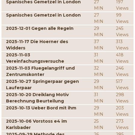
Spanisches Gemetzel in London
27
197
MIN
Views
Spanisches Gemetzel in London
27
99
MIN
Views
2025-12-01 Gegen alle Regeln
29
245
MIN
Views
2025-11-17 Die Hoerner des
37
313
Widders
MIN
Views
2025-11-03
31
418
Vereinfachungsversuche
MIN
Views
2025-11-03 Fluegelangriff und
32
246
Zentrumskonter
MIN
Views
2025-10-27 Springerpaar gegen
29
517
Lauferpaar
MIN
Views
2025-10-20 Dreiklang Motiv
31
298
Berechnung Beurteilung
MIN
Views
2025-10-13 Ueber Bord mit ihm
29
203
MIN
Views
2025-10-06 Vorstoss e4 im
25
273
Karlsbader
MIN
Views
2025-09-29 Methode des
26
285