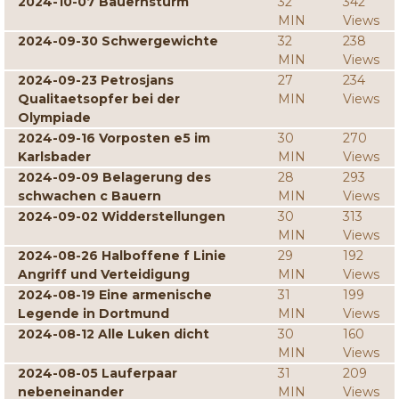
2024-10-07 Bauernsturm
32
342
MIN
Views
2024-09-30 Schwergewichte
32
238
MIN
Views
2024-09-23 Petrosjans
27
234
Qualitaetsopfer bei der
MIN
Views
Olympiade
2024-09-16 Vorposten e5 im
30
270
Karlsbader
MIN
Views
2024-09-09 Belagerung des
28
293
schwachen c Bauern
MIN
Views
2024-09-02 Widderstellungen
30
313
MIN
Views
2024-08-26 Halboffene f Linie
29
192
Angriff und Verteidigung
MIN
Views
2024-08-19 Eine armenische
31
199
Legende in Dortmund
MIN
Views
2024-08-12 Alle Luken dicht
30
160
MIN
Views
2024-08-05 Lauferpaar
31
209
nebeneinander
MIN
Views