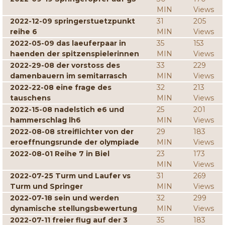
MIN
Views
2022-12-09 springerstuetzpunkt
31
205
reihe 6
MIN
Views
2022-05-09 das laeuferpaar in
35
153
haenden der spitzenspielerinnen
MIN
Views
2022-29-08 der vorstoss des
33
229
damenbauern im semitarrasch
MIN
Views
2022-22-08 eine frage des
32
213
tauschens
MIN
Views
2022-15-08 nadelstich e6 und
25
201
hammerschlag lh6
MIN
Views
2022-08-08 streiflichter von der
29
183
eroeffnungsrunde der olympiade
MIN
Views
2022-08-01 Reihe 7 in Biel
23
173
MIN
Views
2022-07-25 Turm und Laufer vs
31
269
Turm und Springer
MIN
Views
2022-07-18 sein und werden
32
299
dynamische stellungsbewertung
MIN
Views
2022-07-11 freier flug auf der 3
35
183