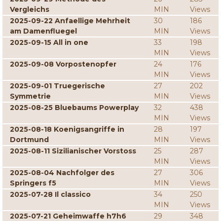
Vergleichs
MIN
Views
2025-09-22 Anfaellige Mehrheit
30
186
am Damenfluegel
MIN
Views
2025-09-15 All in one
33
198
MIN
Views
2025-09-08 Vorpostenopfer
24
176
MIN
Views
2025-09-01 Truegerische
27
202
Symmetrie
MIN
Views
2025-08-25 Bluebaums Powerplay
32
438
MIN
Views
2025-08-18 Koenigsangriffe in
28
197
Dortmund
MIN
Views
2025-08-11 Sizilianischer Vorstoss
25
287
MIN
Views
2025-08-04 Nachfolger des
27
306
Springers f5
MIN
Views
2025-07-28 Il classico
34
250
MIN
Views
2025-07-21 Geheimwaffe h7h6
29
348