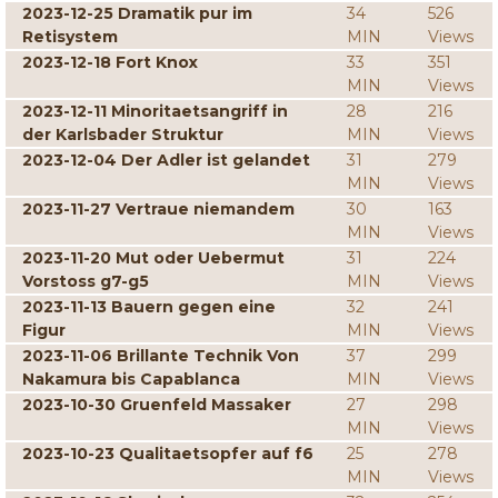
2023-12-25 Dramatik pur im
34
526
Retisystem
MIN
Views
2023-12-18 Fort Knox
33
351
MIN
Views
2023-12-11 Minoritaetsangriff in
28
216
der Karlsbader Struktur
MIN
Views
2023-12-04 Der Adler ist gelandet
31
279
MIN
Views
2023-11-27 Vertraue niemandem
30
163
MIN
Views
2023-11-20 Mut oder Uebermut
31
224
Vorstoss g7-g5
MIN
Views
2023-11-13 Bauern gegen eine
32
241
Figur
MIN
Views
2023-11-06 Brillante Technik Von
37
299
Nakamura bis Capablanca
MIN
Views
2023-10-30 Gruenfeld Massaker
27
298
MIN
Views
2023-10-23 Qualitaetsopfer auf f6
25
278
MIN
Views