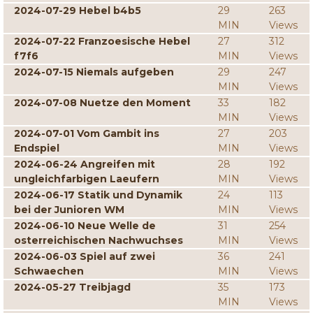
2024-07-29 Hebel b4b5
29
263
MIN
Views
2024-07-22 Franzoesische Hebel
27
312
f7f6
MIN
Views
2024-07-15 Niemals aufgeben
29
247
MIN
Views
2024-07-08 Nuetze den Moment
33
182
MIN
Views
2024-07-01 Vom Gambit ins
27
203
Endspiel
MIN
Views
2024-06-24 Angreifen mit
28
192
ungleichfarbigen Laeufern
MIN
Views
2024-06-17 Statik und Dynamik
24
113
bei der Junioren WM
MIN
Views
2024-06-10 Neue Welle de
31
254
osterreichischen Nachwuchses
MIN
Views
2024-06-03 Spiel auf zwei
36
241
Schwaechen
MIN
Views
2024-05-27 Treibjagd
35
173
MIN
Views