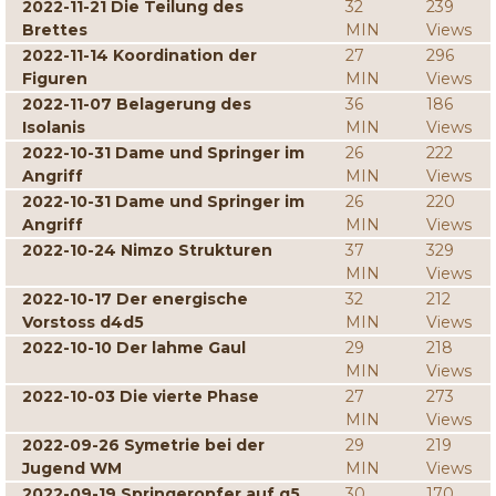
2022-11-21 Die Teilung des
32
239
Brettes
MIN
Views
2022-11-14 Koordination der
27
296
Figuren
MIN
Views
2022-11-07 Belagerung des
36
186
Isolanis
MIN
Views
2022-10-31 Dame und Springer im
26
222
Angriff
MIN
Views
2022-10-31 Dame und Springer im
26
220
Angriff
MIN
Views
2022-10-24 Nimzo Strukturen
37
329
MIN
Views
2022-10-17 Der energische
32
212
Vorstoss d4d5
MIN
Views
2022-10-10 Der lahme Gaul
29
218
MIN
Views
2022-10-03 Die vierte Phase
27
273
MIN
Views
2022-09-26 Symetrie bei der
29
219
Jugend WM
MIN
Views
2022-09-19 Springeropfer auf g5
30
170