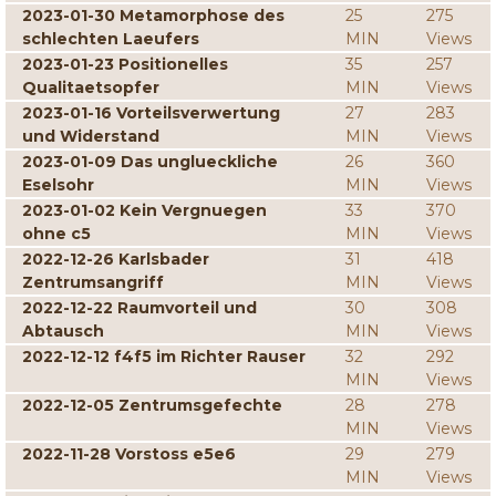
2023-01-30 Metamorphose des
25
275
schlechten Laeufers
MIN
Views
2023-01-23 Positionelles
35
257
Qualitaetsopfer
MIN
Views
2023-01-16 Vorteilsverwertung
27
283
und Widerstand
MIN
Views
2023-01-09 Das unglueckliche
26
360
Eselsohr
MIN
Views
2023-01-02 Kein Vergnuegen
33
370
ohne c5
MIN
Views
2022-12-26 Karlsbader
31
418
Zentrumsangriff
MIN
Views
2022-12-22 Raumvorteil und
30
308
Abtausch
MIN
Views
2022-12-12 f4f5 im Richter Rauser
32
292
MIN
Views
2022-12-05 Zentrumsgefechte
28
278
MIN
Views
2022-11-28 Vorstoss e5e6
29
279
MIN
Views