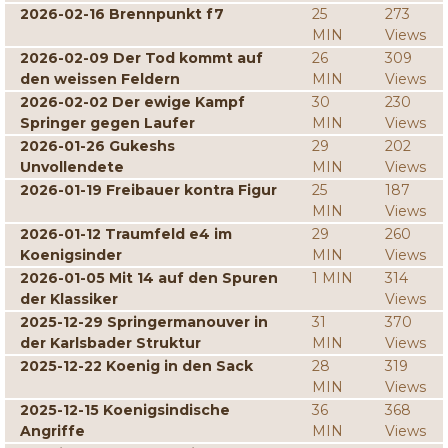
2026-02-16 Brennpunkt f7
25
273
MIN
Views
2026-02-09 Der Tod kommt auf
26
309
den weissen Feldern
MIN
Views
2026-02-02 Der ewige Kampf
30
230
Springer gegen Laufer
MIN
Views
2026-01-26 Gukeshs
29
202
Unvollendete
MIN
Views
2026-01-19 Freibauer kontra Figur
25
187
MIN
Views
2026-01-12 Traumfeld e4 im
29
260
Koenigsinder
MIN
Views
2026-01-05 Mit 14 auf den Spuren
1 MIN
314
der Klassiker
Views
2025-12-29 Springermanouver in
31
370
der Karlsbader Struktur
MIN
Views
2025-12-22 Koenig in den Sack
28
319
MIN
Views
2025-12-15 Koenigsindische
36
368
Angriffe
MIN
Views