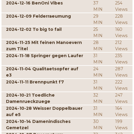
2024-12-16 BenOni Vibes
37
254
MIN
Views
2024-12-09 Felderraeumung
29
228
MIN
Views
2024-12-02 To big to fail
25
160
MIN
Views
2024-11-25 Mit feinen Manoevern
28
212
zum Titel
MIN
Views
2024-11-18 Springer gegen Laufer
31
235
MIN
Views
2024-11-04 Qualitaetsopfer auf
24
287
e3
MIN
Views
2024-11-11 Brennpunkt f7
31
222
MIN
Views
2024-10-21 Toedliche
32
247
Damenrueckzuege
MIN
Views
2024-10-28 Weisser Doppelbauer
31
164
auf e5
MIN
Views
2024-10-14 Damenindisches
30
199
Gemetzel
MIN
Views