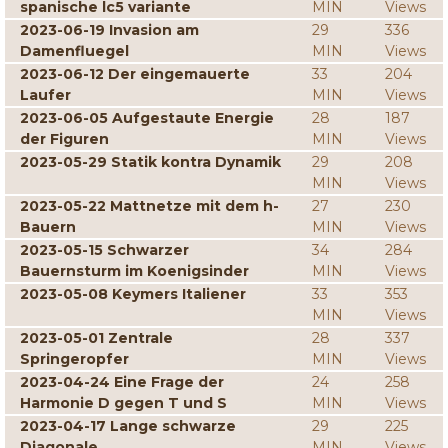
spanische lc5 variante
MIN
Views
2023-06-19 Invasion am
29
336
Damenfluegel
MIN
Views
2023-06-12 Der eingemauerte
33
204
Laufer
MIN
Views
2023-06-05 Aufgestaute Energie
28
187
der Figuren
MIN
Views
2023-05-29 Statik kontra Dynamik
29
208
MIN
Views
2023-05-22 Mattnetze mit dem h-
27
230
Bauern
MIN
Views
2023-05-15 Schwarzer
34
284
Bauernsturm im Koenigsinder
MIN
Views
2023-05-08 Keymers Italiener
33
353
MIN
Views
2023-05-01 Zentrale
28
337
Springeropfer
MIN
Views
2023-04-24 Eine Frage der
24
258
Harmonie D gegen T und S
MIN
Views
2023-04-17 Lange schwarze
29
225
Diagonale
MIN
Views