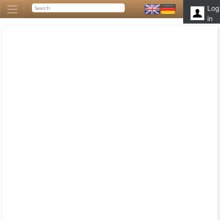
Log
in