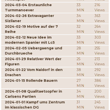
2024-03-04 Erstaunliche
33
216
Turmmanoever
MIN
Views
2024-02-26 Extravaganter
34
363
Sizilaner
MIN
Views
2024-02-19 Motive auf der 7
32
264
Reihe
MIN
Views
2024-02-12 Neue Idee im
33
303
modernen Spanier mit Lc5
MIN
Views
2024-02-05 Uebergaenge und
28
255
Durchbrueche
MIN
Views
2024-01-29 Relativer Wert der
25
213
Figuren
MIN
Views
2024-01-22 Vom Naidorf in den
38
292
Drachen
MIN
Views
2024-01-15 Rollende Bauern
27
386
MIN
Views
2024-01-08 Qualitaetsopfer in
34
200
Carlsens Partien
MIN
Views
2024-01-01 Kampf ums Zentrum
31
245
im klassischen DG
MIN
Views