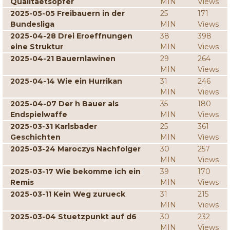
Qualitaetsopfer
MIN
Views
2025-05-05 Freibauern in der
25
171
Bundesliga
MIN
Views
2025-04-28 Drei Eroeffnungen
38
398
eine Struktur
MIN
Views
2025-04-21 Bauernlawinen
29
264
MIN
Views
2025-04-14 Wie ein Hurrikan
31
246
MIN
Views
2025-04-07 Der h Bauer als
35
180
Endspielwaffe
MIN
Views
2025-03-31 Karlsbader
25
361
Geschichten
MIN
Views
2025-03-24 Maroczys Nachfolger
30
257
MIN
Views
2025-03-17 Wie bekomme ich ein
39
170
Remis
MIN
Views
2025-03-11 Kein Weg zurueck
31
215
MIN
Views
2025-03-04 Stuetzpunkt auf d6
30
232
MIN
Views