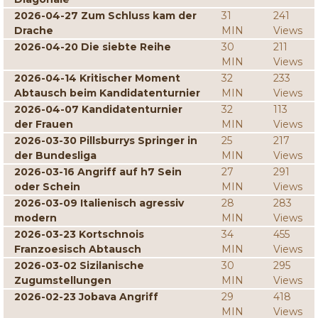
2026-04-27 Zum Schluss kam der
31
241
Drache
MIN
Views
2026-04-20 Die siebte Reihe
30
211
MIN
Views
2026-04-14 Kritischer Moment
32
233
Abtausch beim Kandidatenturnier
MIN
Views
2026-04-07 Kandidatenturnier
32
113
der Frauen
MIN
Views
2026-03-30 Pillsburrys Springer in
25
217
der Bundesliga
MIN
Views
2026-03-16 Angriff auf h7 Sein
27
291
oder Schein
MIN
Views
2026-03-09 Italienisch agressiv
28
283
modern
MIN
Views
2026-03-23 Kortschnois
34
455
Franzoesisch Abtausch
MIN
Views
2026-03-02 Sizilanische
30
295
Zugumstellungen
MIN
Views
2026-02-23 Jobava Angriff
29
418
MIN
Views