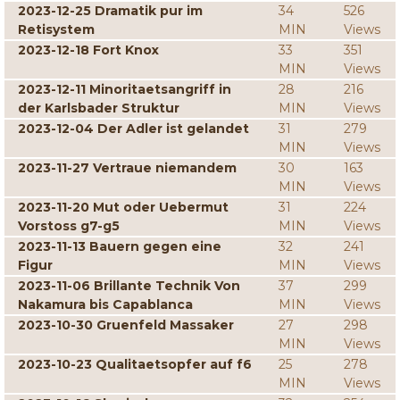
2023-12-25 Dramatik pur im
34
526
Retisystem
MIN
Views
2023-12-18 Fort Knox
33
351
MIN
Views
2023-12-11 Minoritaetsangriff in
28
216
der Karlsbader Struktur
MIN
Views
2023-12-04 Der Adler ist gelandet
31
279
MIN
Views
2023-11-27 Vertraue niemandem
30
163
MIN
Views
2023-11-20 Mut oder Uebermut
31
224
Vorstoss g7-g5
MIN
Views
2023-11-13 Bauern gegen eine
32
241
Figur
MIN
Views
2023-11-06 Brillante Technik Von
37
299
Nakamura bis Capablanca
MIN
Views
2023-10-30 Gruenfeld Massaker
27
298
MIN
Views
2023-10-23 Qualitaetsopfer auf f6
25
278
MIN
Views