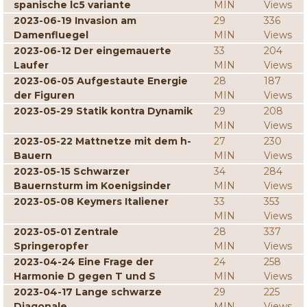
spanische lc5 variante
MIN
Views
2023-06-19 Invasion am
29
336
Damenfluegel
MIN
Views
2023-06-12 Der eingemauerte
33
204
Laufer
MIN
Views
2023-06-05 Aufgestaute Energie
28
187
der Figuren
MIN
Views
2023-05-29 Statik kontra Dynamik
29
208
MIN
Views
2023-05-22 Mattnetze mit dem h-
27
230
Bauern
MIN
Views
2023-05-15 Schwarzer
34
284
Bauernsturm im Koenigsinder
MIN
Views
2023-05-08 Keymers Italiener
33
353
MIN
Views
2023-05-01 Zentrale
28
337
Springeropfer
MIN
Views
2023-04-24 Eine Frage der
24
258
Harmonie D gegen T und S
MIN
Views
2023-04-17 Lange schwarze
29
225
Diagonale
MIN
Views