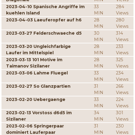
2023-04-10 Spanische Angriffe im
33
284
kuehlen Island
MIN
Views
2023-04-03 Laeuferopfer auf h6
28
280
MIN
Views
2023-03-27 Felderschwaeche d5
30
314
MIN
Views
2023-03-20 Ungleichfarbige
28
233
Laufer im Mittelspiel
MIN
Views
2023-03-13 101 Motive im
28
325
Taimanov Sizilaner
MIN
Views
2023-03-06 Lahme Fluegel
33
234
MIN
Views
2023-02-27 So Glanzpartien
31
266
MIN
Views
2023-02-20 Uebergaenge
33
224
MIN
Views
2023-02-13 Vorstoss d6d5 im
34
301
Sizilaner
MIN
Views
2023-02-06 Springerpaar
31
230
dominiert Lauferpaar
MIN
Views