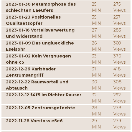
2023-01-30 Metamorphose des
25
275
schlechten Laeufers
MIN
Views
2023-01-23 Positionelles
35
257
Qualitaetsopfer
MIN
Views
2023-01-16 Vorteilsverwertung
27
283
und Widerstand
MIN
Views
2023-01-09 Das unglueckliche
26
360
Eselsohr
MIN
Views
2023-01-02 Kein Vergnuegen
33
370
ohne c5
MIN
Views
2022-12-26 Karlsbader
31
418
Zentrumsangriff
MIN
Views
2022-12-22 Raumvorteil und
30
308
Abtausch
MIN
Views
2022-12-12 f4f5 im Richter Rauser
32
292
MIN
Views
2022-12-05 Zentrumsgefechte
28
278
MIN
Views
2022-11-28 Vorstoss e5e6
29
279
MIN
Views