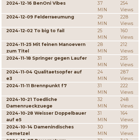
2024-12-16 BenOni Vibes
37
254
MIN
Views
2024-12-09 Felderraeumung
29
228
MIN
Views
2024-12-02 To big to fail
25
160
MIN
Views
2024-11-25 Mit feinen Manoevern
28
212
zum Titel
MIN
Views
2024-11-18 Springer gegen Laufer
31
235
MIN
Views
2024-11-04 Qualitaetsopfer auf
24
287
e3
MIN
Views
2024-11-11 Brennpunkt f7
31
222
MIN
Views
2024-10-21 Toedliche
32
248
Damenrueckzuege
MIN
Views
2024-10-28 Weisser Doppelbauer
31
164
auf e5
MIN
Views
2024-10-14 Damenindisches
30
199
Gemetzel
MIN
Views