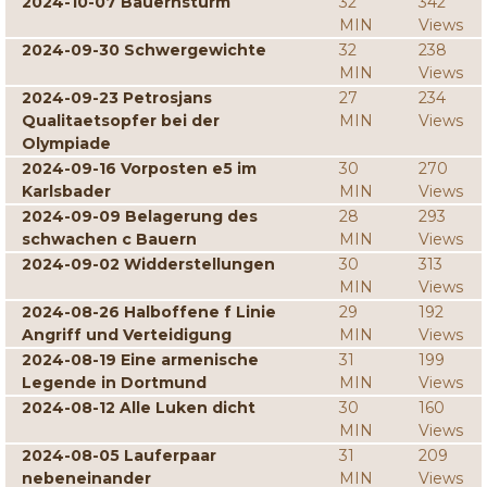
2024-10-07 Bauernsturm
32
342
MIN
Views
2024-09-30 Schwergewichte
32
238
MIN
Views
2024-09-23 Petrosjans
27
234
Qualitaetsopfer bei der
MIN
Views
Olympiade
2024-09-16 Vorposten e5 im
30
270
Karlsbader
MIN
Views
2024-09-09 Belagerung des
28
293
schwachen c Bauern
MIN
Views
2024-09-02 Widderstellungen
30
313
MIN
Views
2024-08-26 Halboffene f Linie
29
192
Angriff und Verteidigung
MIN
Views
2024-08-19 Eine armenische
31
199
Legende in Dortmund
MIN
Views
2024-08-12 Alle Luken dicht
30
160
MIN
Views
2024-08-05 Lauferpaar
31
209
nebeneinander
MIN
Views