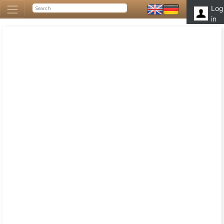
Log
in