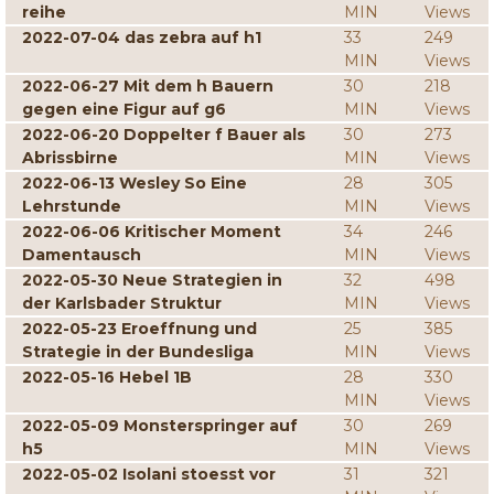
reihe
MIN
Views
2022-07-04 das zebra auf h1
33
249
MIN
Views
2022-06-27 Mit dem h Bauern
30
218
gegen eine Figur auf g6
MIN
Views
2022-06-20 Doppelter f Bauer als
30
273
Abrissbirne
MIN
Views
2022-06-13 Wesley So Eine
28
305
Lehrstunde
MIN
Views
2022-06-06 Kritischer Moment
34
246
Damentausch
MIN
Views
2022-05-30 Neue Strategien in
32
498
der Karlsbader Struktur
MIN
Views
2022-05-23 Eroeffnung und
25
385
Strategie in der Bundesliga
MIN
Views
2022-05-16 Hebel 1B
28
330
MIN
Views
2022-05-09 Monsterspringer auf
30
269
h5
MIN
Views
2022-05-02 Isolani stoesst vor
31
321