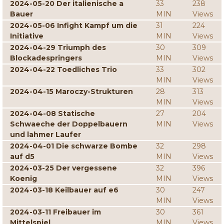
2024-05-20 Der italienische a
33
238
Bauer
MIN
Views
2024-05-06 Infight Kampf um die
31
224
Initiative
MIN
Views
2024-04-29 Triumph des
30
309
Blockadespringers
MIN
Views
2024-04-22 Toedliches Trio
33
302
MIN
Views
2024-04-15 Maroczy-Strukturen
28
313
MIN
Views
2024-04-08 Statische
27
204
Schwaeche der Doppelbauern
MIN
Views
und lahmer Laufer
2024-04-01 Die schwarze Bombe
32
298
auf d5
MIN
Views
2024-03-25 Der vergessene
32
396
Koenig
MIN
Views
2024-03-18 Keilbauer auf e6
30
247
MIN
Views
2024-03-11 Freibauer im
30
361
Mittelspiel
MIN
Views