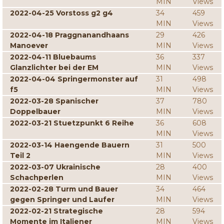
MIN
Views
2022-04-25 Vorstoss g2 g4
34
459
MIN
Views
2022-04-18 Praggnanandhaans
29
426
Manoever
MIN
Views
2022-04-11 Bluebaums
36
337
Glanzlichter bei der EM
MIN
Views
2022-04-04 Springermonster auf
31
498
f5
MIN
Views
2022-03-28 Spanischer
37
780
Doppelbauer
MIN
Views
2022-03-21 Stuetzpunkt 6 Reihe
36
608
MIN
Views
2022-03-14 Haengende Bauern
31
500
Teil 2
MIN
Views
2022-03-07 Ukrainische
28
400
Schachperlen
MIN
Views
2022-02-28 Turm und Bauer
34
464
gegen Springer und Laufer
MIN
Views
2022-02-21 Strategische
28
594
Momente im Italiener
MIN
Views