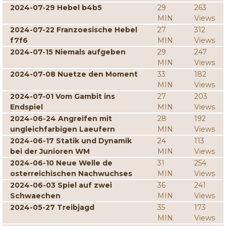
2024-07-29 Hebel b4b5
29
263
MIN
Views
2024-07-22 Franzoesische Hebel
27
312
f7f6
MIN
Views
2024-07-15 Niemals aufgeben
29
247
MIN
Views
2024-07-08 Nuetze den Moment
33
182
MIN
Views
2024-07-01 Vom Gambit ins
27
203
Endspiel
MIN
Views
2024-06-24 Angreifen mit
28
192
ungleichfarbigen Laeufern
MIN
Views
2024-06-17 Statik und Dynamik
24
113
bei der Junioren WM
MIN
Views
2024-06-10 Neue Welle de
31
254
osterreichischen Nachwuchses
MIN
Views
2024-06-03 Spiel auf zwei
36
241
Schwaechen
MIN
Views
2024-05-27 Treibjagd
35
173
MIN
Views