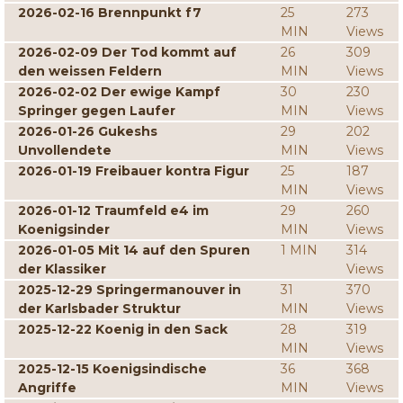
2026-02-16 Brennpunkt f7
25
273
MIN
Views
2026-02-09 Der Tod kommt auf
26
309
den weissen Feldern
MIN
Views
2026-02-02 Der ewige Kampf
30
230
Springer gegen Laufer
MIN
Views
2026-01-26 Gukeshs
29
202
Unvollendete
MIN
Views
2026-01-19 Freibauer kontra Figur
25
187
MIN
Views
2026-01-12 Traumfeld e4 im
29
260
Koenigsinder
MIN
Views
2026-01-05 Mit 14 auf den Spuren
1 MIN
314
der Klassiker
Views
2025-12-29 Springermanouver in
31
370
der Karlsbader Struktur
MIN
Views
2025-12-22 Koenig in den Sack
28
319
MIN
Views
2025-12-15 Koenigsindische
36
368
Angriffe
MIN
Views