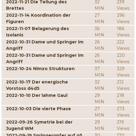
2022-11-21 Die Teilung des
32
239
Brettes
MIN
Views
2022-11-14 Koordination der
27
296
Figuren
MIN
Views
2022-11-07 Belagerung des
36
186
Isolanis
MIN
Views
2022-10-31 Dame und Springer im
26
222
Angriff
MIN
Views
2022-10-31 Dame und Springer im
26
220
Angriff
MIN
Views
2022-10-24 Nimzo Strukturen
37
329
MIN
Views
2022-10-17 Der energische
32
212
Vorstoss d4d5
MIN
Views
2022-10-10 Der lahme Gaul
29
218
MIN
Views
2022-10-03 Die vierte Phase
27
273
MIN
Views
2022-09-26 Symetrie bei der
29
219
Jugend WM
MIN
Views
2022-09-19 Springeropfer auf g5
30
170