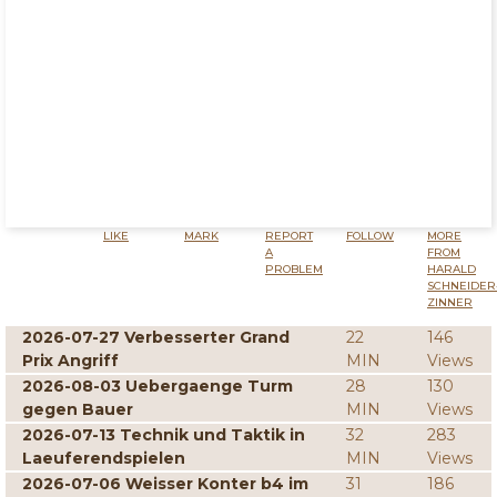
LIKE
MARK
REPORT
FOLLOW
MORE
A
FROM
PROBLEM
HARALD
SCHNEIDER
ZINNER
2026-07-27 Verbesserter Grand
22
146
Prix Angriff
MIN
Views
2026-08-03 Uebergaenge Turm
28
130
gegen Bauer
MIN
Views
2026-07-13 Technik und Taktik in
32
283
Laeuferendspielen
MIN
Views
2026-07-06 Weisser Konter b4 im
31
186