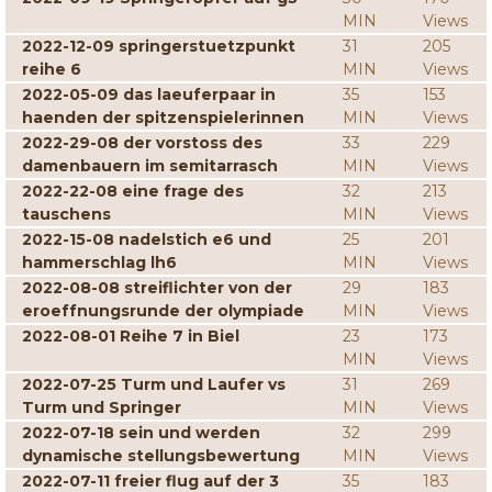
MIN
Views
2022-12-09 springerstuetzpunkt
31
205
reihe 6
MIN
Views
2022-05-09 das laeuferpaar in
35
153
haenden der spitzenspielerinnen
MIN
Views
2022-29-08 der vorstoss des
33
229
damenbauern im semitarrasch
MIN
Views
2022-22-08 eine frage des
32
213
tauschens
MIN
Views
2022-15-08 nadelstich e6 und
25
201
hammerschlag lh6
MIN
Views
2022-08-08 streiflichter von der
29
183
eroeffnungsrunde der olympiade
MIN
Views
2022-08-01 Reihe 7 in Biel
23
173
MIN
Views
2022-07-25 Turm und Laufer vs
31
269
Turm und Springer
MIN
Views
2022-07-18 sein und werden
32
299
dynamische stellungsbewertung
MIN
Views
2022-07-11 freier flug auf der 3
35
183