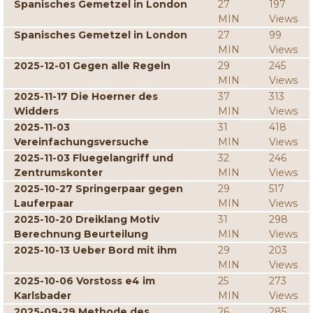
Spanisches Gemetzel in London
27
197
MIN
Views
Spanisches Gemetzel in London
27
99
MIN
Views
2025-12-01 Gegen alle Regeln
29
245
MIN
Views
2025-11-17 Die Hoerner des
37
313
Widders
MIN
Views
2025-11-03
31
418
Vereinfachungsversuche
MIN
Views
2025-11-03 Fluegelangriff und
32
246
Zentrumskonter
MIN
Views
2025-10-27 Springerpaar gegen
29
517
Lauferpaar
MIN
Views
2025-10-20 Dreiklang Motiv
31
298
Berechnung Beurteilung
MIN
Views
2025-10-13 Ueber Bord mit ihm
29
203
MIN
Views
2025-10-06 Vorstoss e4 im
25
273
Karlsbader
MIN
Views
2025-09-29 Methode des
26
285