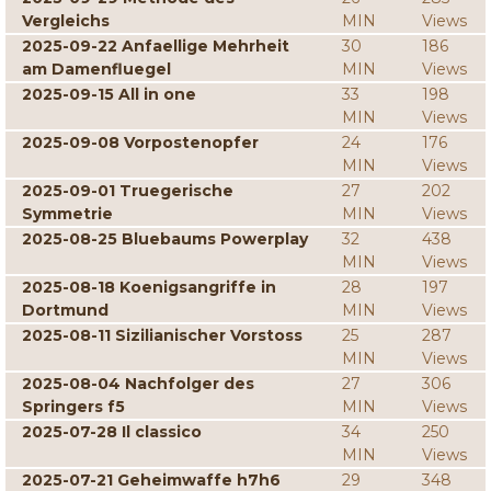
Vergleichs
MIN
Views
2025-09-22 Anfaellige Mehrheit
30
186
am Damenfluegel
MIN
Views
2025-09-15 All in one
33
198
MIN
Views
2025-09-08 Vorpostenopfer
24
176
MIN
Views
2025-09-01 Truegerische
27
202
Symmetrie
MIN
Views
2025-08-25 Bluebaums Powerplay
32
438
MIN
Views
2025-08-18 Koenigsangriffe in
28
197
Dortmund
MIN
Views
2025-08-11 Sizilianischer Vorstoss
25
287
MIN
Views
2025-08-04 Nachfolger des
27
306
Springers f5
MIN
Views
2025-07-28 Il classico
34
250
MIN
Views
2025-07-21 Geheimwaffe h7h6
29
348