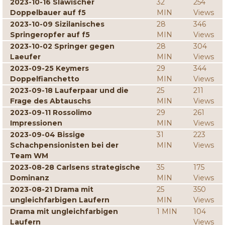
2023-10-16 Slawischer
32
254
Doppelbauer auf f5
MIN
Views
2023-10-09 Sizilanisches
28
346
Springeropfer auf f5
MIN
Views
2023-10-02 Springer gegen
28
304
Laeufer
MIN
Views
2023-09-25 Keymers
29
344
Doppelfianchetto
MIN
Views
2023-09-18 Lauferpaar und die
25
211
Frage des Abtauschs
MIN
Views
2023-09-11 Rossolimo
29
261
Impressionen
MIN
Views
2023-09-04 Bissige
31
223
Schachpensionisten bei der
MIN
Views
Team WM
2023-08-28 Carlsens strategische
35
175
Dominanz
MIN
Views
2023-08-21 Drama mit
25
350
ungleichfarbigen Laufern
MIN
Views
Drama mit ungleichfarbigen
1 MIN
104
Laufern
Views