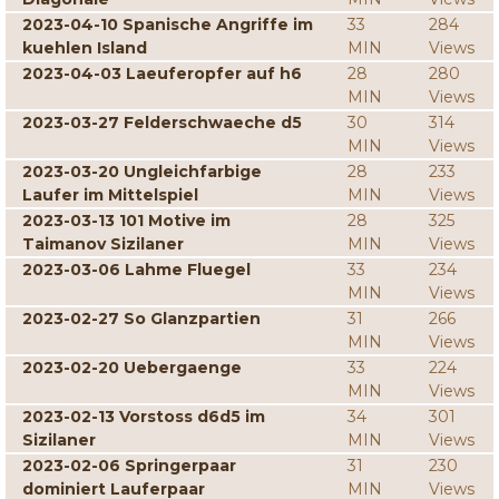
2023-04-10 Spanische Angriffe im
33
284
kuehlen Island
MIN
Views
2023-04-03 Laeuferopfer auf h6
28
280
MIN
Views
2023-03-27 Felderschwaeche d5
30
314
MIN
Views
2023-03-20 Ungleichfarbige
28
233
Laufer im Mittelspiel
MIN
Views
2023-03-13 101 Motive im
28
325
Taimanov Sizilaner
MIN
Views
2023-03-06 Lahme Fluegel
33
234
MIN
Views
2023-02-27 So Glanzpartien
31
266
MIN
Views
2023-02-20 Uebergaenge
33
224
MIN
Views
2023-02-13 Vorstoss d6d5 im
34
301
Sizilaner
MIN
Views
2023-02-06 Springerpaar
31
230
dominiert Lauferpaar
MIN
Views