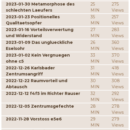
2023-01-30 Metamorphose des
25
275
schlechten Laeufers
MIN
Views
2023-01-23 Positionelles
35
257
Qualitaetsopfer
MIN
Views
2023-01-16 Vorteilsverwertung
27
283
und Widerstand
MIN
Views
2023-01-09 Das unglueckliche
26
360
Eselsohr
MIN
Views
2023-01-02 Kein Vergnuegen
33
370
ohne c5
MIN
Views
2022-12-26 Karlsbader
31
418
Zentrumsangriff
MIN
Views
2022-12-22 Raumvorteil und
30
308
Abtausch
MIN
Views
2022-12-12 f4f5 im Richter Rauser
32
292
MIN
Views
2022-12-05 Zentrumsgefechte
28
278
MIN
Views
2022-11-28 Vorstoss e5e6
29
279
MIN
Views