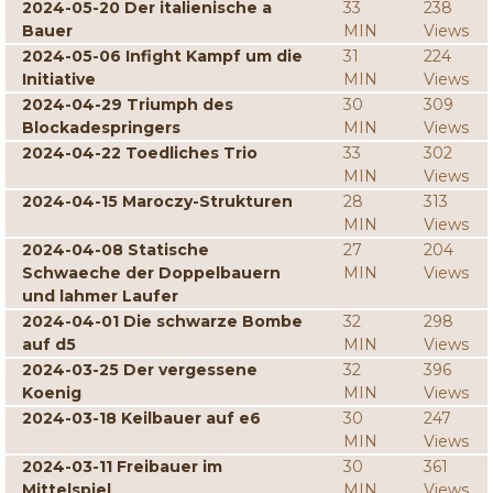
2024-05-20 Der italienische a
33
238
Bauer
MIN
Views
2024-05-06 Infight Kampf um die
31
224
Initiative
MIN
Views
2024-04-29 Triumph des
30
309
Blockadespringers
MIN
Views
2024-04-22 Toedliches Trio
33
302
MIN
Views
2024-04-15 Maroczy-Strukturen
28
313
MIN
Views
2024-04-08 Statische
27
204
Schwaeche der Doppelbauern
MIN
Views
und lahmer Laufer
2024-04-01 Die schwarze Bombe
32
298
auf d5
MIN
Views
2024-03-25 Der vergessene
32
396
Koenig
MIN
Views
2024-03-18 Keilbauer auf e6
30
247
MIN
Views
2024-03-11 Freibauer im
30
361
Mittelspiel
MIN
Views