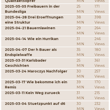
Qualitaetsopfer
MIN
Views
2025-05-05 Freibauern in der
25
171
Bundesliga
MIN
Views
2025-04-28 Drei Eroeffnungen
38
398
eine Struktur
MIN
Views
2025-04-21 Bauernlawinen
29
264
MIN
Views
2025-04-14 Wie ein Hurrikan
31
246
MIN
Views
2025-04-07 Der h Bauer als
35
180
Endspielwaffe
MIN
Views
2025-03-31 Karlsbader
25
361
Geschichten
MIN
Views
2025-03-24 Maroczys Nachfolger
30
257
MIN
Views
2025-03-17 Wie bekomme ich ein
39
170
Remis
MIN
Views
2025-03-11 Kein Weg zurueck
31
215
MIN
Views
2025-03-04 Stuetzpunkt auf d6
30
232
MIN
Views