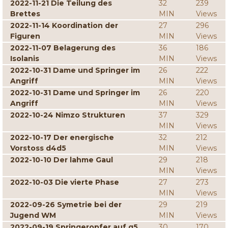
2022-11-21 Die Teilung des
32
239
Brettes
MIN
Views
2022-11-14 Koordination der
27
296
Figuren
MIN
Views
2022-11-07 Belagerung des
36
186
Isolanis
MIN
Views
2022-10-31 Dame und Springer im
26
222
Angriff
MIN
Views
2022-10-31 Dame und Springer im
26
220
Angriff
MIN
Views
2022-10-24 Nimzo Strukturen
37
329
MIN
Views
2022-10-17 Der energische
32
212
Vorstoss d4d5
MIN
Views
2022-10-10 Der lahme Gaul
29
218
MIN
Views
2022-10-03 Die vierte Phase
27
273
MIN
Views
2022-09-26 Symetrie bei der
29
219
Jugend WM
MIN
Views
2022-09-19 Springeropfer auf g5
30
170