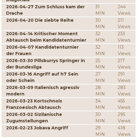
2026-04-27 Zum Schluss kam der
31
244
Drache
MIN
Views
2026-04-20 Die siebte Reihe
30
211
MIN
Views
2026-04-14 Kritischer Moment
32
233
Abtausch beim Kandidatenturnier
MIN
Views
2026-04-07 Kandidatenturnier
32
113
der Frauen
MIN
Views
2026-03-30 Pillsburrys Springer in
25
217
der Bundesliga
MIN
Views
2026-03-16 Angriff auf h7 Sein
27
291
oder Schein
MIN
Views
2026-03-09 Italienisch agressiv
28
283
modern
MIN
Views
2026-03-23 Kortschnois
34
455
Franzoesisch Abtausch
MIN
Views
2026-03-02 Sizilanische
30
295
Zugumstellungen
MIN
Views
2026-02-23 Jobava Angriff
29
418
MIN
Views