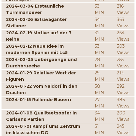
2024-03-04 Erstaunliche
33
216
Turmmanoever
MIN
Views
2024-02-26 Extravaganter
34
363
Sizilaner
MIN
Views
2024-02-19 Motive auf der 7
32
264
Reihe
MIN
Views
2024-02-12 Neue Idee im
33
303
modernen Spanier mit Lc5
MIN
Views
2024-02-05 Uebergaenge und
28
255
Durchbrueche
MIN
Views
2024-01-29 Relativer Wert der
25
213
Figuren
MIN
Views
2024-01-22 Vom Naidorf in den
38
292
Drachen
MIN
Views
2024-01-15 Rollende Bauern
27
386
MIN
Views
2024-01-08 Qualitaetsopfer in
34
200
Carlsens Partien
MIN
Views
2024-01-01 Kampf ums Zentrum
31
245
im klassischen DG
MIN
Views