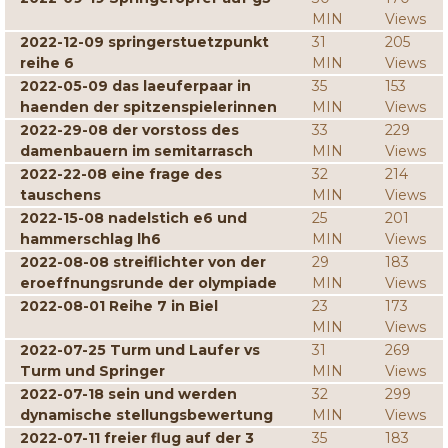
MIN
Views
2022-12-09 springerstuetzpunkt
31
205
reihe 6
MIN
Views
2022-05-09 das laeuferpaar in
35
153
haenden der spitzenspielerinnen
MIN
Views
2022-29-08 der vorstoss des
33
229
damenbauern im semitarrasch
MIN
Views
2022-22-08 eine frage des
32
214
tauschens
MIN
Views
2022-15-08 nadelstich e6 und
25
201
hammerschlag lh6
MIN
Views
2022-08-08 streiflichter von der
29
183
eroeffnungsrunde der olympiade
MIN
Views
2022-08-01 Reihe 7 in Biel
23
173
MIN
Views
2022-07-25 Turm und Laufer vs
31
269
Turm und Springer
MIN
Views
2022-07-18 sein und werden
32
299
dynamische stellungsbewertung
MIN
Views
2022-07-11 freier flug auf der 3
35
183