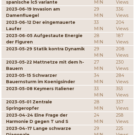
spanische lc5 variante
MIN
Views
2023-06-19 Invasion am
29
336
Damenfluegel
MIN
Views
2023-06-12 Der eingemauerte
33
204
Laufer
MIN
Views
2023-06-05 Aufgestaute Energie
28
187
der Figuren
MIN
Views
2023-05-29 Statik kontra Dynamik
29
208
MIN
Views
2023-05-22 Mattnetze mit dem h-
27
230
Bauern
MIN
Views
2023-05-15 Schwarzer
34
284
Bauernsturm im Koenigsinder
MIN
Views
2023-05-08 Keymers Italiener
33
353
MIN
Views
2023-05-01 Zentrale
28
337
Springeropfer
MIN
Views
2023-04-24 Eine Frage der
24
258
Harmonie D gegen T und S
MIN
Views
2023-04-17 Lange schwarze
29
225
Diagonale
MIN
Views