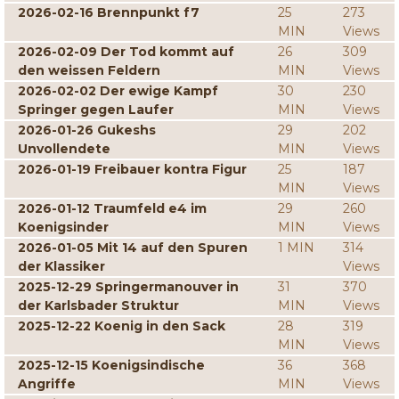
2026-02-16 Brennpunkt f7
25
273
MIN
Views
2026-02-09 Der Tod kommt auf
26
309
den weissen Feldern
MIN
Views
2026-02-02 Der ewige Kampf
30
230
Springer gegen Laufer
MIN
Views
2026-01-26 Gukeshs
29
202
Unvollendete
MIN
Views
2026-01-19 Freibauer kontra Figur
25
187
MIN
Views
2026-01-12 Traumfeld e4 im
29
260
Koenigsinder
MIN
Views
2026-01-05 Mit 14 auf den Spuren
1 MIN
314
der Klassiker
Views
2025-12-29 Springermanouver in
31
370
der Karlsbader Struktur
MIN
Views
2025-12-22 Koenig in den Sack
28
319
MIN
Views
2025-12-15 Koenigsindische
36
368
Angriffe
MIN
Views