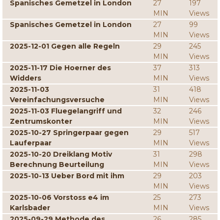
Spanisches Gemetzel in London
27
197
MIN
Views
Spanisches Gemetzel in London
27
99
MIN
Views
2025-12-01 Gegen alle Regeln
29
245
MIN
Views
2025-11-17 Die Hoerner des
37
313
Widders
MIN
Views
2025-11-03
31
418
Vereinfachungsversuche
MIN
Views
2025-11-03 Fluegelangriff und
32
246
Zentrumskonter
MIN
Views
2025-10-27 Springerpaar gegen
29
517
Lauferpaar
MIN
Views
2025-10-20 Dreiklang Motiv
31
298
Berechnung Beurteilung
MIN
Views
2025-10-13 Ueber Bord mit ihm
29
203
MIN
Views
2025-10-06 Vorstoss e4 im
25
273
Karlsbader
MIN
Views
2025-09-29 Methode des
26
285