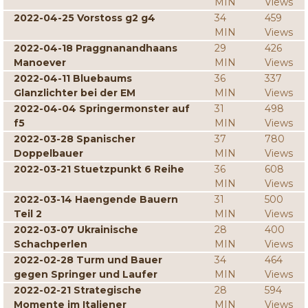
MIN
Views
2022-04-25 Vorstoss g2 g4
34
459
MIN
Views
2022-04-18 Praggnanandhaans
29
426
Manoever
MIN
Views
2022-04-11 Bluebaums
36
337
Glanzlichter bei der EM
MIN
Views
2022-04-04 Springermonster auf
31
498
f5
MIN
Views
2022-03-28 Spanischer
37
780
Doppelbauer
MIN
Views
2022-03-21 Stuetzpunkt 6 Reihe
36
608
MIN
Views
2022-03-14 Haengende Bauern
31
500
Teil 2
MIN
Views
2022-03-07 Ukrainische
28
400
Schachperlen
MIN
Views
2022-02-28 Turm und Bauer
34
464
gegen Springer und Laufer
MIN
Views
2022-02-21 Strategische
28
594
Momente im Italiener
MIN
Views