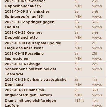
2023-10-16 Slawischer
32
254
Doppelbauer auf f5
MIN
Views
2023-10-09 Sizilanisches
28
346
Springeropfer auf f5
MIN
Views
2023-10-02 Springer gegen
28
304
Laeufer
MIN
Views
2023-09-25 Keymers
29
344
Doppelfianchetto
MIN
Views
2023-09-18 Lauferpaar und die
25
211
Frage des Abtauschs
MIN
Views
2023-09-11 Rossolimo
29
261
Impressionen
MIN
Views
2023-09-04 Bissige
31
223
Schachpensionisten bei der
MIN
Views
Team WM
2023-08-28 Carlsens strategische
35
175
Dominanz
MIN
Views
2023-08-21 Drama mit
25
350
ungleichfarbigen Laufern
MIN
Views
Drama mit ungleichfarbigen
1 MIN
104
Laufern
Views