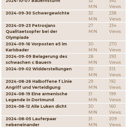
2024-10-07 Bauernsturm
32
342
MIN
Views
2024-09-30 Schwergewichte
32
238
MIN
Views
2024-09-23 Petrosjans
27
234
Qualitaetsopfer bei der
MIN
Views
Olympiade
2024-09-16 Vorposten e5 im
30
270
Karlsbader
MIN
Views
2024-09-09 Belagerung des
28
293
schwachen c Bauern
MIN
Views
2024-09-02 Widderstellungen
30
313
MIN
Views
2024-08-26 Halboffene f Linie
29
192
Angriff und Verteidigung
MIN
Views
2024-08-19 Eine armenische
31
199
Legende in Dortmund
MIN
Views
2024-08-12 Alle Luken dicht
30
160
MIN
Views
2024-08-05 Lauferpaar
31
209
nebeneinander
MIN
Views