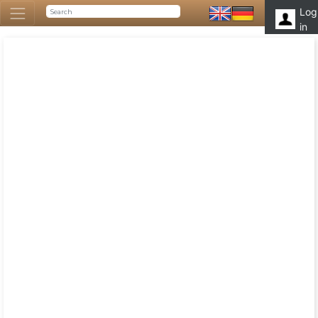
Log
in