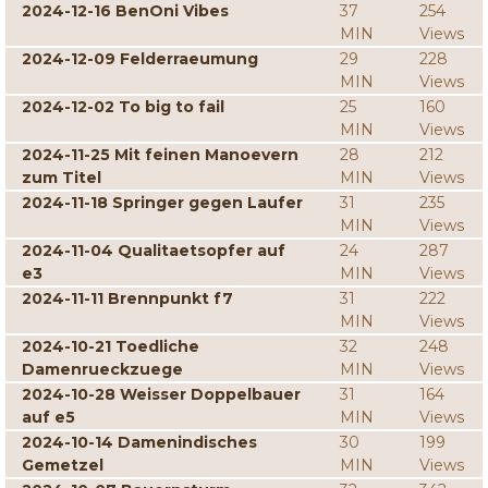
2024-12-16 BenOni Vibes
37
254
MIN
Views
2024-12-09 Felderraeumung
29
228
MIN
Views
2024-12-02 To big to fail
25
160
MIN
Views
2024-11-25 Mit feinen Manoevern
28
212
zum Titel
MIN
Views
2024-11-18 Springer gegen Laufer
31
235
MIN
Views
2024-11-04 Qualitaetsopfer auf
24
287
e3
MIN
Views
2024-11-11 Brennpunkt f7
31
222
MIN
Views
2024-10-21 Toedliche
32
248
Damenrueckzuege
MIN
Views
2024-10-28 Weisser Doppelbauer
31
164
auf e5
MIN
Views
2024-10-14 Damenindisches
30
199
Gemetzel
MIN
Views