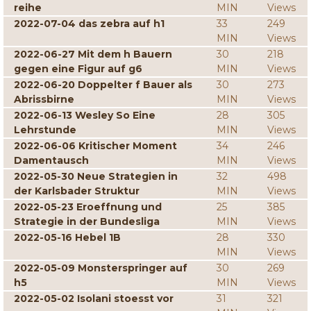
reihe
MIN
Views
2022-07-04 das zebra auf h1
33
249
MIN
Views
2022-06-27 Mit dem h Bauern
30
218
gegen eine Figur auf g6
MIN
Views
2022-06-20 Doppelter f Bauer als
30
273
Abrissbirne
MIN
Views
2022-06-13 Wesley So Eine
28
305
Lehrstunde
MIN
Views
2022-06-06 Kritischer Moment
34
246
Damentausch
MIN
Views
2022-05-30 Neue Strategien in
32
498
der Karlsbader Struktur
MIN
Views
2022-05-23 Eroeffnung und
25
385
Strategie in der Bundesliga
MIN
Views
2022-05-16 Hebel 1B
28
330
MIN
Views
2022-05-09 Monsterspringer auf
30
269
h5
MIN
Views
2022-05-02 Isolani stoesst vor
31
321