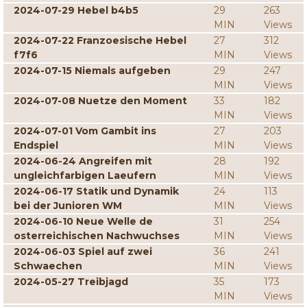
2024-07-29 Hebel b4b5
29
263
MIN
Views
2024-07-22 Franzoesische Hebel
27
312
f7f6
MIN
Views
2024-07-15 Niemals aufgeben
29
247
MIN
Views
2024-07-08 Nuetze den Moment
33
182
MIN
Views
2024-07-01 Vom Gambit ins
27
203
Endspiel
MIN
Views
2024-06-24 Angreifen mit
28
192
ungleichfarbigen Laeufern
MIN
Views
2024-06-17 Statik und Dynamik
24
113
bei der Junioren WM
MIN
Views
2024-06-10 Neue Welle de
31
254
osterreichischen Nachwuchses
MIN
Views
2024-06-03 Spiel auf zwei
36
241
Schwaechen
MIN
Views
2024-05-27 Treibjagd
35
173
MIN
Views