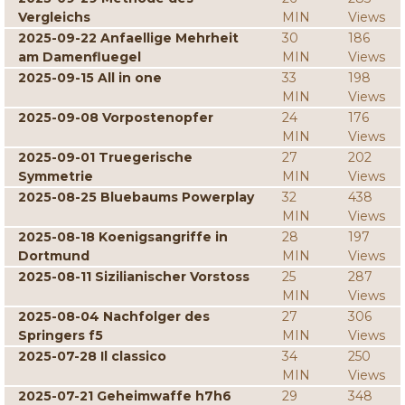
Vergleichs
MIN
Views
2025-09-22 Anfaellige Mehrheit
30
186
am Damenfluegel
MIN
Views
2025-09-15 All in one
33
198
MIN
Views
2025-09-08 Vorpostenopfer
24
176
MIN
Views
2025-09-01 Truegerische
27
202
Symmetrie
MIN
Views
2025-08-25 Bluebaums Powerplay
32
438
MIN
Views
2025-08-18 Koenigsangriffe in
28
197
Dortmund
MIN
Views
2025-08-11 Sizilianischer Vorstoss
25
287
MIN
Views
2025-08-04 Nachfolger des
27
306
Springers f5
MIN
Views
2025-07-28 Il classico
34
250
MIN
Views
2025-07-21 Geheimwaffe h7h6
29
348