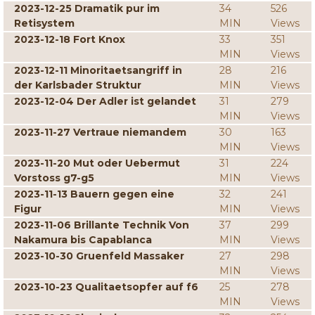
2023-12-25 Dramatik pur im
34
526
Retisystem
MIN
Views
2023-12-18 Fort Knox
33
351
MIN
Views
2023-12-11 Minoritaetsangriff in
28
216
der Karlsbader Struktur
MIN
Views
2023-12-04 Der Adler ist gelandet
31
279
MIN
Views
2023-11-27 Vertraue niemandem
30
163
MIN
Views
2023-11-20 Mut oder Uebermut
31
224
Vorstoss g7-g5
MIN
Views
2023-11-13 Bauern gegen eine
32
241
Figur
MIN
Views
2023-11-06 Brillante Technik Von
37
299
Nakamura bis Capablanca
MIN
Views
2023-10-30 Gruenfeld Massaker
27
298
MIN
Views
2023-10-23 Qualitaetsopfer auf f6
25
278
MIN
Views