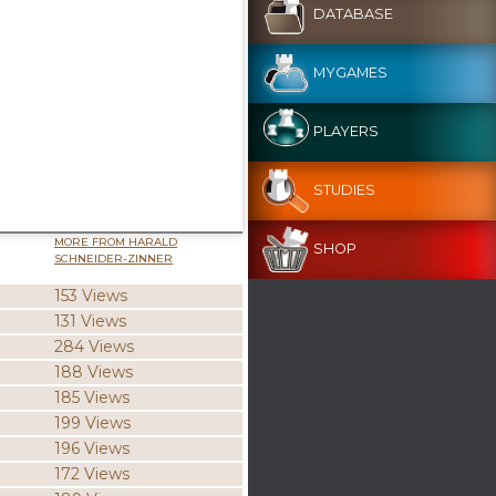
DATABASE
MYGAMES
PLAYERS
STUDIES
MORE FROM HARALD
SHOP
SCHNEIDER-ZINNER
153 Views
131 Views
284 Views
188 Views
185 Views
199 Views
196 Views
172 Views