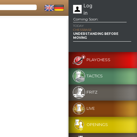
Log
in
Coming Soon:
TODAY
CHESSBASE
UNDERSTANDING BEFORE
MOVING
PLAYCHESS
TACTICS
FRITZ
LIVE
OPENINGS