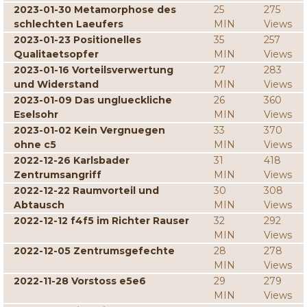
2023-01-30 Metamorphose des
25
275
schlechten Laeufers
MIN
Views
2023-01-23 Positionelles
35
257
Qualitaetsopfer
MIN
Views
2023-01-16 Vorteilsverwertung
27
283
und Widerstand
MIN
Views
2023-01-09 Das unglueckliche
26
360
Eselsohr
MIN
Views
2023-01-02 Kein Vergnuegen
33
370
ohne c5
MIN
Views
2022-12-26 Karlsbader
31
418
Zentrumsangriff
MIN
Views
2022-12-22 Raumvorteil und
30
308
Abtausch
MIN
Views
2022-12-12 f4f5 im Richter Rauser
32
292
MIN
Views
2022-12-05 Zentrumsgefechte
28
278
MIN
Views
2022-11-28 Vorstoss e5e6
29
279
MIN
Views