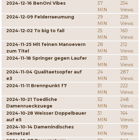
2024-12-16 BenOni Vibes
37
254
MIN
Views
2024-12-09 Felderraeumung
29
228
MIN
Views
2024-12-02 To big to fail
25
160
MIN
Views
2024-11-25 Mit feinen Manoevern
28
212
zum Titel
MIN
Views
2024-11-18 Springer gegen Laufer
31
235
MIN
Views
2024-11-04 Qualitaetsopfer auf
24
287
e3
MIN
Views
2024-11-11 Brennpunkt f7
31
222
MIN
Views
2024-10-21 Toedliche
32
248
Damenrueckzuege
MIN
Views
2024-10-28 Weisser Doppelbauer
31
164
auf e5
MIN
Views
2024-10-14 Damenindisches
30
199
Gemetzel
MIN
Views