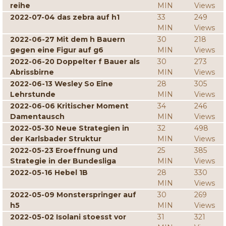
reihe
MIN
Views
2022-07-04 das zebra auf h1
33
249
MIN
Views
2022-06-27 Mit dem h Bauern
30
218
gegen eine Figur auf g6
MIN
Views
2022-06-20 Doppelter f Bauer als
30
273
Abrissbirne
MIN
Views
2022-06-13 Wesley So Eine
28
305
Lehrstunde
MIN
Views
2022-06-06 Kritischer Moment
34
246
Damentausch
MIN
Views
2022-05-30 Neue Strategien in
32
498
der Karlsbader Struktur
MIN
Views
2022-05-23 Eroeffnung und
25
385
Strategie in der Bundesliga
MIN
Views
2022-05-16 Hebel 1B
28
330
MIN
Views
2022-05-09 Monsterspringer auf
30
269
h5
MIN
Views
2022-05-02 Isolani stoesst vor
31
321