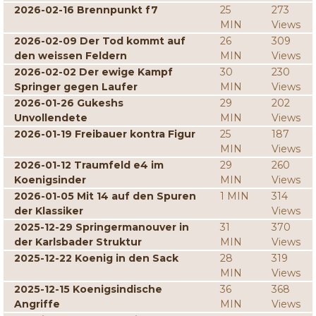
2026-02-16 Brennpunkt f7
25
273
MIN
Views
2026-02-09 Der Tod kommt auf
26
309
den weissen Feldern
MIN
Views
2026-02-02 Der ewige Kampf
30
230
Springer gegen Laufer
MIN
Views
2026-01-26 Gukeshs
29
202
Unvollendete
MIN
Views
2026-01-19 Freibauer kontra Figur
25
187
MIN
Views
2026-01-12 Traumfeld e4 im
29
260
Koenigsinder
MIN
Views
2026-01-05 Mit 14 auf den Spuren
1 MIN
314
der Klassiker
Views
2025-12-29 Springermanouver in
31
370
der Karlsbader Struktur
MIN
Views
2025-12-22 Koenig in den Sack
28
319
MIN
Views
2025-12-15 Koenigsindische
36
368
Angriffe
MIN
Views