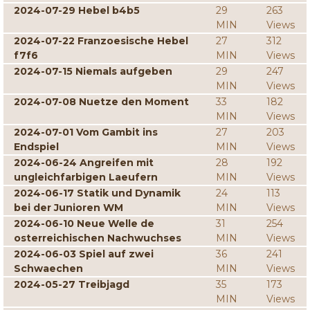
2024-07-29 Hebel b4b5
29
263
MIN
Views
2024-07-22 Franzoesische Hebel
27
312
f7f6
MIN
Views
2024-07-15 Niemals aufgeben
29
247
MIN
Views
2024-07-08 Nuetze den Moment
33
182
MIN
Views
2024-07-01 Vom Gambit ins
27
203
Endspiel
MIN
Views
2024-06-24 Angreifen mit
28
192
ungleichfarbigen Laeufern
MIN
Views
2024-06-17 Statik und Dynamik
24
113
bei der Junioren WM
MIN
Views
2024-06-10 Neue Welle de
31
254
osterreichischen Nachwuchses
MIN
Views
2024-06-03 Spiel auf zwei
36
241
Schwaechen
MIN
Views
2024-05-27 Treibjagd
35
173
MIN
Views