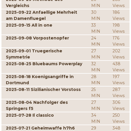
Vergleichs
MIN
Views
2025-09-22 Anfaellige Mehrheit
30
186
am Damenfluegel
MIN
Views
2025-09-15 All in one
33
198
MIN
Views
2025-09-08 Vorpostenopfer
24
176
MIN
Views
2025-09-01 Truegerische
27
202
Symmetrie
MIN
Views
2025-08-25 Bluebaums Powerplay
32
438
MIN
Views
2025-08-18 Koenigsangriffe in
28
197
Dortmund
MIN
Views
2025-08-11 Sizilianischer Vorstoss
25
287
MIN
Views
2025-08-04 Nachfolger des
27
306
Springers f5
MIN
Views
2025-07-28 Il classico
34
250
MIN
Views
2025-07-21 Geheimwaffe h7h6
29
348