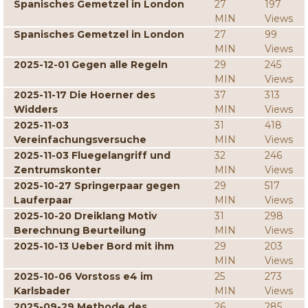
Spanisches Gemetzel in London
27
197
MIN
Views
Spanisches Gemetzel in London
27
99
MIN
Views
2025-12-01 Gegen alle Regeln
29
245
MIN
Views
2025-11-17 Die Hoerner des
37
313
Widders
MIN
Views
2025-11-03
31
418
Vereinfachungsversuche
MIN
Views
2025-11-03 Fluegelangriff und
32
246
Zentrumskonter
MIN
Views
2025-10-27 Springerpaar gegen
29
517
Lauferpaar
MIN
Views
2025-10-20 Dreiklang Motiv
31
298
Berechnung Beurteilung
MIN
Views
2025-10-13 Ueber Bord mit ihm
29
203
MIN
Views
2025-10-06 Vorstoss e4 im
25
273
Karlsbader
MIN
Views
2025-09-29 Methode des
26
285