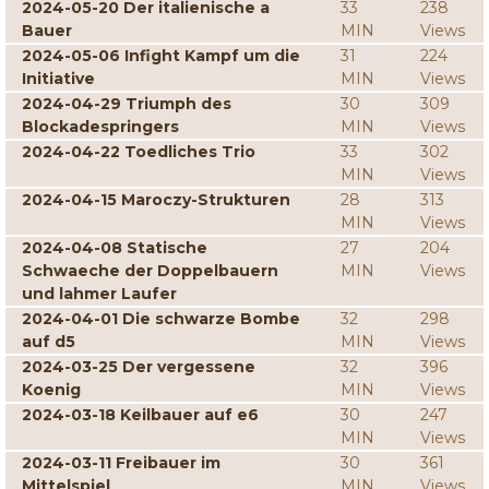
2024-05-20 Der italienische a
33
238
Bauer
MIN
Views
2024-05-06 Infight Kampf um die
31
224
Initiative
MIN
Views
2024-04-29 Triumph des
30
309
Blockadespringers
MIN
Views
2024-04-22 Toedliches Trio
33
302
MIN
Views
2024-04-15 Maroczy-Strukturen
28
313
MIN
Views
2024-04-08 Statische
27
204
Schwaeche der Doppelbauern
MIN
Views
und lahmer Laufer
2024-04-01 Die schwarze Bombe
32
298
auf d5
MIN
Views
2024-03-25 Der vergessene
32
396
Koenig
MIN
Views
2024-03-18 Keilbauer auf e6
30
247
MIN
Views
2024-03-11 Freibauer im
30
361
Mittelspiel
MIN
Views