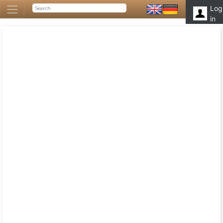
Log
in