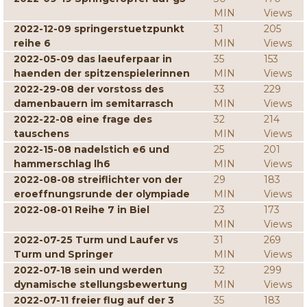
MIN
Views
2022-12-09 springerstuetzpunkt
31
205
reihe 6
MIN
Views
2022-05-09 das laeuferpaar in
35
153
haenden der spitzenspielerinnen
MIN
Views
2022-29-08 der vorstoss des
33
229
damenbauern im semitarrasch
MIN
Views
2022-22-08 eine frage des
32
214
tauschens
MIN
Views
2022-15-08 nadelstich e6 und
25
201
hammerschlag lh6
MIN
Views
2022-08-08 streiflichter von der
29
183
eroeffnungsrunde der olympiade
MIN
Views
2022-08-01 Reihe 7 in Biel
23
173
MIN
Views
2022-07-25 Turm und Laufer vs
31
269
Turm und Springer
MIN
Views
2022-07-18 sein und werden
32
299
dynamische stellungsbewertung
MIN
Views
2022-07-11 freier flug auf der 3
35
183