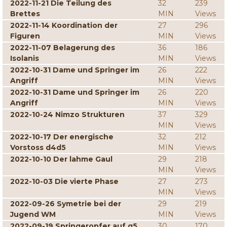
2022-11-21 Die Teilung des
32
239
Brettes
MIN
Views
2022-11-14 Koordination der
27
296
Figuren
MIN
Views
2022-11-07 Belagerung des
36
186
Isolanis
MIN
Views
2022-10-31 Dame und Springer im
26
222
Angriff
MIN
Views
2022-10-31 Dame und Springer im
26
220
Angriff
MIN
Views
2022-10-24 Nimzo Strukturen
37
329
MIN
Views
2022-10-17 Der energische
32
212
Vorstoss d4d5
MIN
Views
2022-10-10 Der lahme Gaul
29
218
MIN
Views
2022-10-03 Die vierte Phase
27
273
MIN
Views
2022-09-26 Symetrie bei der
29
219
Jugend WM
MIN
Views
2022-09-19 Springeropfer auf g5
30
170