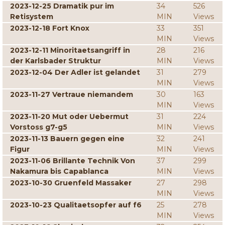
2023-12-25 Dramatik pur im
34
526
Retisystem
MIN
Views
2023-12-18 Fort Knox
33
351
MIN
Views
2023-12-11 Minoritaetsangriff in
28
216
der Karlsbader Struktur
MIN
Views
2023-12-04 Der Adler ist gelandet
31
279
MIN
Views
2023-11-27 Vertraue niemandem
30
163
MIN
Views
2023-11-20 Mut oder Uebermut
31
224
Vorstoss g7-g5
MIN
Views
2023-11-13 Bauern gegen eine
32
241
Figur
MIN
Views
2023-11-06 Brillante Technik Von
37
299
Nakamura bis Capablanca
MIN
Views
2023-10-30 Gruenfeld Massaker
27
298
MIN
Views
2023-10-23 Qualitaetsopfer auf f6
25
278
MIN
Views