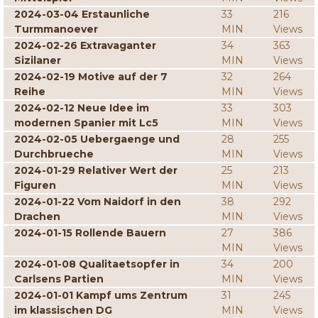
2024-03-04 Erstaunliche
33
216
Turmmanoever
MIN
Views
2024-02-26 Extravaganter
34
363
Sizilaner
MIN
Views
2024-02-19 Motive auf der 7
32
264
Reihe
MIN
Views
2024-02-12 Neue Idee im
33
303
modernen Spanier mit Lc5
MIN
Views
2024-02-05 Uebergaenge und
28
255
Durchbrueche
MIN
Views
2024-01-29 Relativer Wert der
25
213
Figuren
MIN
Views
2024-01-22 Vom Naidorf in den
38
292
Drachen
MIN
Views
2024-01-15 Rollende Bauern
27
386
MIN
Views
2024-01-08 Qualitaetsopfer in
34
200
Carlsens Partien
MIN
Views
2024-01-01 Kampf ums Zentrum
31
245
im klassischen DG
MIN
Views