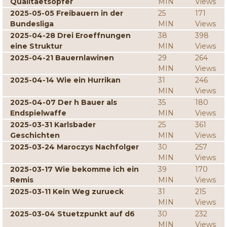
Qualitaetsopfer
MIN
Views
2025-05-05 Freibauern in der
25
171
Bundesliga
MIN
Views
2025-04-28 Drei Eroeffnungen
38
398
eine Struktur
MIN
Views
2025-04-21 Bauernlawinen
29
264
MIN
Views
2025-04-14 Wie ein Hurrikan
31
246
MIN
Views
2025-04-07 Der h Bauer als
35
180
Endspielwaffe
MIN
Views
2025-03-31 Karlsbader
25
361
Geschichten
MIN
Views
2025-03-24 Maroczys Nachfolger
30
257
MIN
Views
2025-03-17 Wie bekomme ich ein
39
170
Remis
MIN
Views
2025-03-11 Kein Weg zurueck
31
215
MIN
Views
2025-03-04 Stuetzpunkt auf d6
30
232
MIN
Views