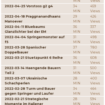
MIN
Views
2022-04-25 Vorstoss g2 g4
34
459
MIN
Views
2022-04-18 Praggnanandhaans
29
426
Manoever
MIN
Views
2022-04-11 Bluebaums
36
337
Glanzlichter bei der EM
MIN
Views
2022-04-04 Springermonster auf
31
498
f5
MIN
Views
2022-03-28 Spanischer
37
780
Doppelbauer
MIN
Views
2022-03-21 Stuetzpunkt 6 Reihe
36
608
MIN
Views
2022-03-14 Haengende Bauern
31
500
Teil 2
MIN
Views
2022-03-07 Ukrainische
28
400
Schachperlen
MIN
Views
2022-02-28 Turm und Bauer
34
464
gegen Springer und Laufer
MIN
Views
2022-02-21 Strategische
28
594
Momente im Italiener
MIN
Views