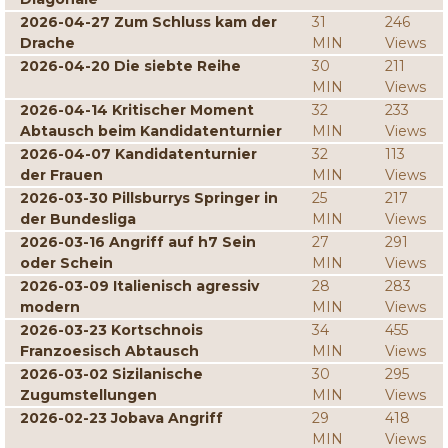
2026-04-27 Zum Schluss kam der
31
246
Drache
MIN
Views
2026-04-20 Die siebte Reihe
30
211
MIN
Views
2026-04-14 Kritischer Moment
32
233
Abtausch beim Kandidatenturnier
MIN
Views
2026-04-07 Kandidatenturnier
32
113
der Frauen
MIN
Views
2026-03-30 Pillsburrys Springer in
25
217
der Bundesliga
MIN
Views
2026-03-16 Angriff auf h7 Sein
27
291
oder Schein
MIN
Views
2026-03-09 Italienisch agressiv
28
283
modern
MIN
Views
2026-03-23 Kortschnois
34
455
Franzoesisch Abtausch
MIN
Views
2026-03-02 Sizilanische
30
295
Zugumstellungen
MIN
Views
2026-02-23 Jobava Angriff
29
418
MIN
Views