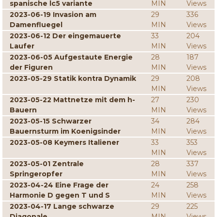
spanische lc5 variante
MIN
Views
2023-06-19 Invasion am
29
336
Damenfluegel
MIN
Views
2023-06-12 Der eingemauerte
33
204
Laufer
MIN
Views
2023-06-05 Aufgestaute Energie
28
187
der Figuren
MIN
Views
2023-05-29 Statik kontra Dynamik
29
208
MIN
Views
2023-05-22 Mattnetze mit dem h-
27
230
Bauern
MIN
Views
2023-05-15 Schwarzer
34
284
Bauernsturm im Koenigsinder
MIN
Views
2023-05-08 Keymers Italiener
33
353
MIN
Views
2023-05-01 Zentrale
28
337
Springeropfer
MIN
Views
2023-04-24 Eine Frage der
24
258
Harmonie D gegen T und S
MIN
Views
2023-04-17 Lange schwarze
29
225
Diagonale
MIN
Views