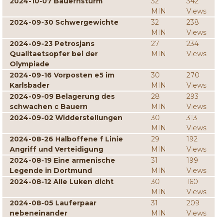
2024-10-07 Bauernsturm
32
342
MIN
Views
2024-09-30 Schwergewichte
32
238
MIN
Views
2024-09-23 Petrosjans
27
234
Qualitaetsopfer bei der
MIN
Views
Olympiade
2024-09-16 Vorposten e5 im
30
270
Karlsbader
MIN
Views
2024-09-09 Belagerung des
28
293
schwachen c Bauern
MIN
Views
2024-09-02 Widderstellungen
30
313
MIN
Views
2024-08-26 Halboffene f Linie
29
192
Angriff und Verteidigung
MIN
Views
2024-08-19 Eine armenische
31
199
Legende in Dortmund
MIN
Views
2024-08-12 Alle Luken dicht
30
160
MIN
Views
2024-08-05 Lauferpaar
31
209
nebeneinander
MIN
Views