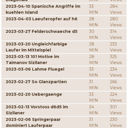
2023-04-10 Spanische Angriffe im
33
284
kuehlen Island
MIN
Views
2023-04-03 Laeuferopfer auf h6
28
280
MIN
Views
2023-03-27 Felderschwaeche d5
30
314
MIN
Views
2023-03-20 Ungleichfarbige
28
233
Laufer im Mittelspiel
MIN
Views
2023-03-13 101 Motive im
28
325
Taimanov Sizilaner
MIN
Views
2023-03-06 Lahme Fluegel
33
234
MIN
Views
2023-02-27 So Glanzpartien
31
266
MIN
Views
2023-02-20 Uebergaenge
33
224
MIN
Views
2023-02-13 Vorstoss d6d5 im
34
301
Sizilaner
MIN
Views
2023-02-06 Springerpaar
31
230
dominiert Lauferpaar
MIN
Views