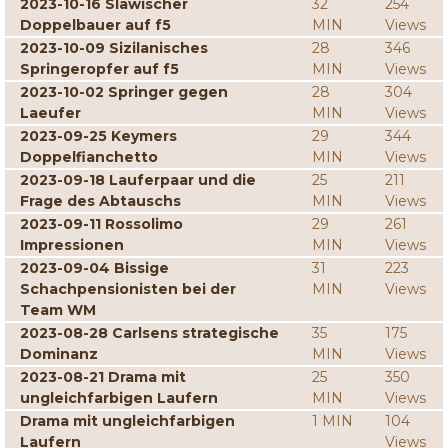
2023-10-16 Slawischer
32
254
Doppelbauer auf f5
MIN
Views
2023-10-09 Sizilanisches
28
346
Springeropfer auf f5
MIN
Views
2023-10-02 Springer gegen
28
304
Laeufer
MIN
Views
2023-09-25 Keymers
29
344
Doppelfianchetto
MIN
Views
2023-09-18 Lauferpaar und die
25
211
Frage des Abtauschs
MIN
Views
2023-09-11 Rossolimo
29
261
Impressionen
MIN
Views
2023-09-04 Bissige
31
223
Schachpensionisten bei der
MIN
Views
Team WM
2023-08-28 Carlsens strategische
35
175
Dominanz
MIN
Views
2023-08-21 Drama mit
25
350
ungleichfarbigen Laufern
MIN
Views
Drama mit ungleichfarbigen
1 MIN
104
Laufern
Views