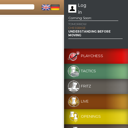
Log
in
Coming Soon:
TOMORROW
CHESSBASE
UNDERSTANDING BEFORE
MOVING
PLAYCHESS
TACTICS
FRITZ
LIVE
OPENINGS