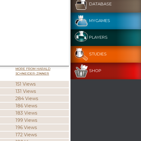
DATABASE
MYGAMES
PLAYERS
STUDIES
MORE FROM HARALD
SHOP
SCHNEIDER-ZINNER
151 Views
131 Views
284 Views
186 Views
183 Views
199 Views
196 Views
172 Views