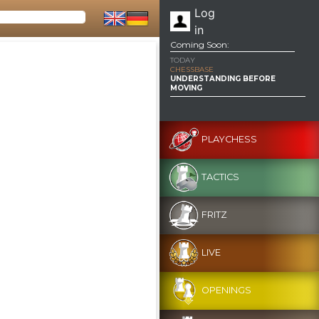
Log
in
Coming Soon:
TODAY
CHESSBASE
UNDERSTANDING BEFORE
MOVING
PLAYCHESS
TACTICS
FRITZ
LIVE
OPENINGS