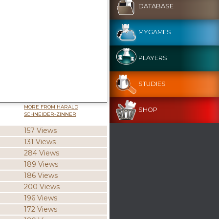
DATABASE
MYGAMES
PLAYERS
STUDIES
MORE FROM HARALD
SHOP
SCHNEIDER-ZINNER
157 Views
131 Views
284 Views
189 Views
186 Views
200 Views
196 Views
172 Views