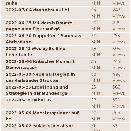
reihe
MIN
Views
2022-07-04 das zebra auf h1
33
249
MIN
Views
2022-06-27 Mit dem h Bauern
30
218
gegen eine Figur auf g6
MIN
Views
2022-06-20 Doppelter f Bauer als
30
273
Abrissbirne
MIN
Views
2022-06-13 Wesley So Eine
28
305
Lehrstunde
MIN
Views
2022-06-06 Kritischer Moment
34
246
Damentausch
MIN
Views
2022-05-30 Neue Strategien in
32
498
der Karlsbader Struktur
MIN
Views
2022-05-23 Eroeffnung und
25
385
Strategie in der Bundesliga
MIN
Views
2022-05-16 Hebel 1B
28
330
MIN
Views
2022-05-09 Monsterspringer auf
30
269
h5
MIN
Views
2022-05-02 Isolani stoesst vor
31
321