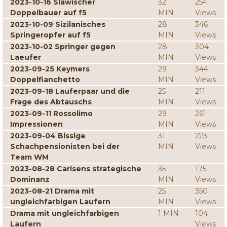
2023-10-16 Slawischer
32
254
Doppelbauer auf f5
MIN
Views
2023-10-09 Sizilanisches
28
346
Springeropfer auf f5
MIN
Views
2023-10-02 Springer gegen
28
304
Laeufer
MIN
Views
2023-09-25 Keymers
29
344
Doppelfianchetto
MIN
Views
2023-09-18 Lauferpaar und die
25
211
Frage des Abtauschs
MIN
Views
2023-09-11 Rossolimo
29
261
Impressionen
MIN
Views
2023-09-04 Bissige
31
223
Schachpensionisten bei der
MIN
Views
Team WM
2023-08-28 Carlsens strategische
35
175
Dominanz
MIN
Views
2023-08-21 Drama mit
25
350
ungleichfarbigen Laufern
MIN
Views
Drama mit ungleichfarbigen
1 MIN
104
Laufern
Views