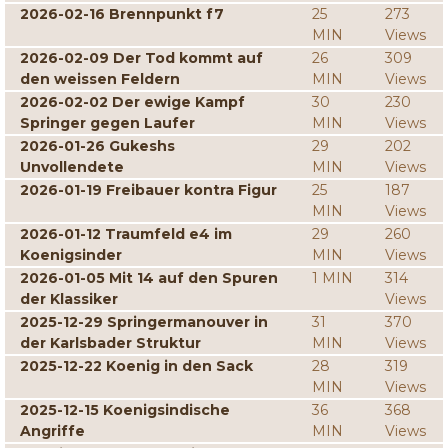
2026-02-16 Brennpunkt f7
25
273
MIN
Views
2026-02-09 Der Tod kommt auf
26
309
den weissen Feldern
MIN
Views
2026-02-02 Der ewige Kampf
30
230
Springer gegen Laufer
MIN
Views
2026-01-26 Gukeshs
29
202
Unvollendete
MIN
Views
2026-01-19 Freibauer kontra Figur
25
187
MIN
Views
2026-01-12 Traumfeld e4 im
29
260
Koenigsinder
MIN
Views
2026-01-05 Mit 14 auf den Spuren
1 MIN
314
der Klassiker
Views
2025-12-29 Springermanouver in
31
370
der Karlsbader Struktur
MIN
Views
2025-12-22 Koenig in den Sack
28
319
MIN
Views
2025-12-15 Koenigsindische
36
368
Angriffe
MIN
Views