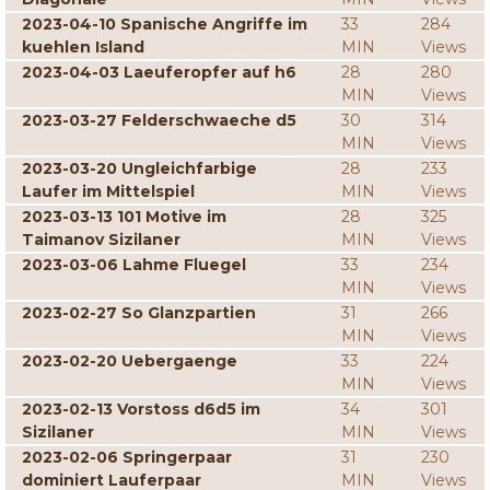
2023-04-10 Spanische Angriffe im
33
284
kuehlen Island
MIN
Views
2023-04-03 Laeuferopfer auf h6
28
280
MIN
Views
2023-03-27 Felderschwaeche d5
30
314
MIN
Views
2023-03-20 Ungleichfarbige
28
233
Laufer im Mittelspiel
MIN
Views
2023-03-13 101 Motive im
28
325
Taimanov Sizilaner
MIN
Views
2023-03-06 Lahme Fluegel
33
234
MIN
Views
2023-02-27 So Glanzpartien
31
266
MIN
Views
2023-02-20 Uebergaenge
33
224
MIN
Views
2023-02-13 Vorstoss d6d5 im
34
301
Sizilaner
MIN
Views
2023-02-06 Springerpaar
31
230
dominiert Lauferpaar
MIN
Views