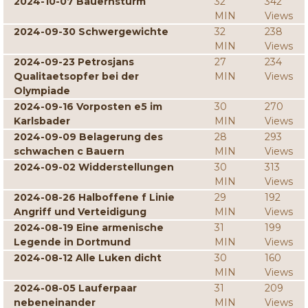
2024-10-07 Bauernsturm
32
342
MIN
Views
2024-09-30 Schwergewichte
32
238
MIN
Views
2024-09-23 Petrosjans
27
234
Qualitaetsopfer bei der
MIN
Views
Olympiade
2024-09-16 Vorposten e5 im
30
270
Karlsbader
MIN
Views
2024-09-09 Belagerung des
28
293
schwachen c Bauern
MIN
Views
2024-09-02 Widderstellungen
30
313
MIN
Views
2024-08-26 Halboffene f Linie
29
192
Angriff und Verteidigung
MIN
Views
2024-08-19 Eine armenische
31
199
Legende in Dortmund
MIN
Views
2024-08-12 Alle Luken dicht
30
160
MIN
Views
2024-08-05 Lauferpaar
31
209
nebeneinander
MIN
Views