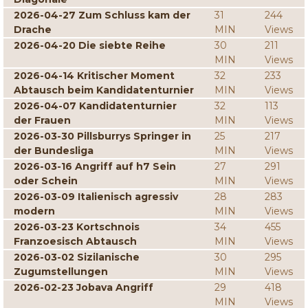
2026-04-27 Zum Schluss kam der
31
244
Drache
MIN
Views
2026-04-20 Die siebte Reihe
30
211
MIN
Views
2026-04-14 Kritischer Moment
32
233
Abtausch beim Kandidatenturnier
MIN
Views
2026-04-07 Kandidatenturnier
32
113
der Frauen
MIN
Views
2026-03-30 Pillsburrys Springer in
25
217
der Bundesliga
MIN
Views
2026-03-16 Angriff auf h7 Sein
27
291
oder Schein
MIN
Views
2026-03-09 Italienisch agressiv
28
283
modern
MIN
Views
2026-03-23 Kortschnois
34
455
Franzoesisch Abtausch
MIN
Views
2026-03-02 Sizilanische
30
295
Zugumstellungen
MIN
Views
2026-02-23 Jobava Angriff
29
418
MIN
Views