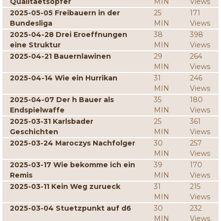
Qualitaetsopfer
MIN
Views
2025-05-05 Freibauern in der
25
171
Bundesliga
MIN
Views
2025-04-28 Drei Eroeffnungen
38
398
eine Struktur
MIN
Views
2025-04-21 Bauernlawinen
29
264
MIN
Views
2025-04-14 Wie ein Hurrikan
31
246
MIN
Views
2025-04-07 Der h Bauer als
35
180
Endspielwaffe
MIN
Views
2025-03-31 Karlsbader
25
361
Geschichten
MIN
Views
2025-03-24 Maroczys Nachfolger
30
257
MIN
Views
2025-03-17 Wie bekomme ich ein
39
170
Remis
MIN
Views
2025-03-11 Kein Weg zurueck
31
215
MIN
Views
2025-03-04 Stuetzpunkt auf d6
30
232
MIN
Views