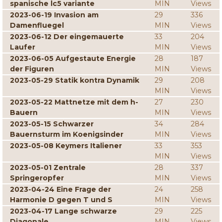
spanische lc5 variante
MIN
Views
2023-06-19 Invasion am
29
336
Damenfluegel
MIN
Views
2023-06-12 Der eingemauerte
33
204
Laufer
MIN
Views
2023-06-05 Aufgestaute Energie
28
187
der Figuren
MIN
Views
2023-05-29 Statik kontra Dynamik
29
208
MIN
Views
2023-05-22 Mattnetze mit dem h-
27
230
Bauern
MIN
Views
2023-05-15 Schwarzer
34
284
Bauernsturm im Koenigsinder
MIN
Views
2023-05-08 Keymers Italiener
33
353
MIN
Views
2023-05-01 Zentrale
28
337
Springeropfer
MIN
Views
2023-04-24 Eine Frage der
24
258
Harmonie D gegen T und S
MIN
Views
2023-04-17 Lange schwarze
29
225
Diagonale
MIN
Views