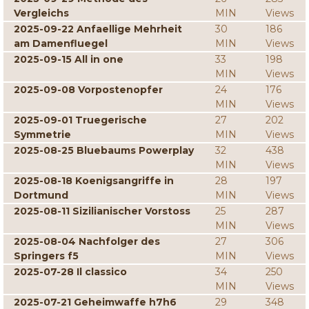
Vergleichs
MIN
Views
2025-09-22 Anfaellige Mehrheit
30
186
am Damenfluegel
MIN
Views
2025-09-15 All in one
33
198
MIN
Views
2025-09-08 Vorpostenopfer
24
176
MIN
Views
2025-09-01 Truegerische
27
202
Symmetrie
MIN
Views
2025-08-25 Bluebaums Powerplay
32
438
MIN
Views
2025-08-18 Koenigsangriffe in
28
197
Dortmund
MIN
Views
2025-08-11 Sizilianischer Vorstoss
25
287
MIN
Views
2025-08-04 Nachfolger des
27
306
Springers f5
MIN
Views
2025-07-28 Il classico
34
250
MIN
Views
2025-07-21 Geheimwaffe h7h6
29
348