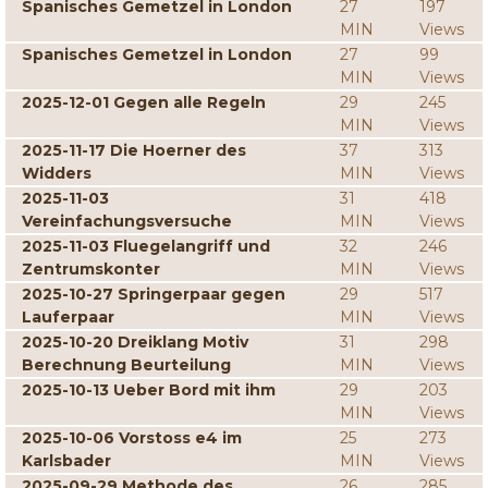
Spanisches Gemetzel in London
27
197
MIN
Views
Spanisches Gemetzel in London
27
99
MIN
Views
2025-12-01 Gegen alle Regeln
29
245
MIN
Views
2025-11-17 Die Hoerner des
37
313
Widders
MIN
Views
2025-11-03
31
418
Vereinfachungsversuche
MIN
Views
2025-11-03 Fluegelangriff und
32
246
Zentrumskonter
MIN
Views
2025-10-27 Springerpaar gegen
29
517
Lauferpaar
MIN
Views
2025-10-20 Dreiklang Motiv
31
298
Berechnung Beurteilung
MIN
Views
2025-10-13 Ueber Bord mit ihm
29
203
MIN
Views
2025-10-06 Vorstoss e4 im
25
273
Karlsbader
MIN
Views
2025-09-29 Methode des
26
285