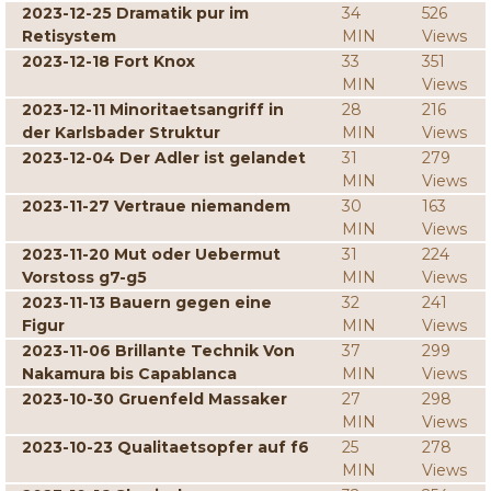
2023-12-25 Dramatik pur im
34
526
Retisystem
MIN
Views
2023-12-18 Fort Knox
33
351
MIN
Views
2023-12-11 Minoritaetsangriff in
28
216
der Karlsbader Struktur
MIN
Views
2023-12-04 Der Adler ist gelandet
31
279
MIN
Views
2023-11-27 Vertraue niemandem
30
163
MIN
Views
2023-11-20 Mut oder Uebermut
31
224
Vorstoss g7-g5
MIN
Views
2023-11-13 Bauern gegen eine
32
241
Figur
MIN
Views
2023-11-06 Brillante Technik Von
37
299
Nakamura bis Capablanca
MIN
Views
2023-10-30 Gruenfeld Massaker
27
298
MIN
Views
2023-10-23 Qualitaetsopfer auf f6
25
278
MIN
Views