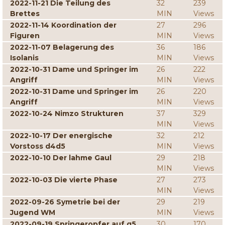
2022-11-21 Die Teilung des
32
239
Brettes
MIN
Views
2022-11-14 Koordination der
27
296
Figuren
MIN
Views
2022-11-07 Belagerung des
36
186
Isolanis
MIN
Views
2022-10-31 Dame und Springer im
26
222
Angriff
MIN
Views
2022-10-31 Dame und Springer im
26
220
Angriff
MIN
Views
2022-10-24 Nimzo Strukturen
37
329
MIN
Views
2022-10-17 Der energische
32
212
Vorstoss d4d5
MIN
Views
2022-10-10 Der lahme Gaul
29
218
MIN
Views
2022-10-03 Die vierte Phase
27
273
MIN
Views
2022-09-26 Symetrie bei der
29
219
Jugend WM
MIN
Views
2022-09-19 Springeropfer auf g5
30
170