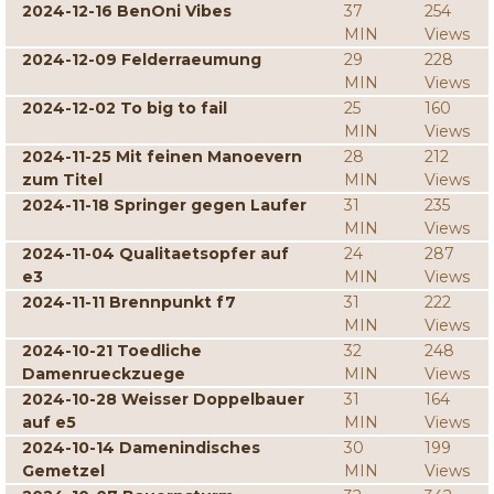
2024-12-16 BenOni Vibes
37
254
MIN
Views
2024-12-09 Felderraeumung
29
228
MIN
Views
2024-12-02 To big to fail
25
160
MIN
Views
2024-11-25 Mit feinen Manoevern
28
212
zum Titel
MIN
Views
2024-11-18 Springer gegen Laufer
31
235
MIN
Views
2024-11-04 Qualitaetsopfer auf
24
287
e3
MIN
Views
2024-11-11 Brennpunkt f7
31
222
MIN
Views
2024-10-21 Toedliche
32
248
Damenrueckzuege
MIN
Views
2024-10-28 Weisser Doppelbauer
31
164
auf e5
MIN
Views
2024-10-14 Damenindisches
30
199
Gemetzel
MIN
Views