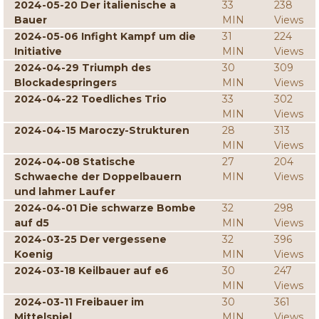
2024-05-20 Der italienische a
33
238
Bauer
MIN
Views
2024-05-06 Infight Kampf um die
31
224
Initiative
MIN
Views
2024-04-29 Triumph des
30
309
Blockadespringers
MIN
Views
2024-04-22 Toedliches Trio
33
302
MIN
Views
2024-04-15 Maroczy-Strukturen
28
313
MIN
Views
2024-04-08 Statische
27
204
Schwaeche der Doppelbauern
MIN
Views
und lahmer Laufer
2024-04-01 Die schwarze Bombe
32
298
auf d5
MIN
Views
2024-03-25 Der vergessene
32
396
Koenig
MIN
Views
2024-03-18 Keilbauer auf e6
30
247
MIN
Views
2024-03-11 Freibauer im
30
361
Mittelspiel
MIN
Views