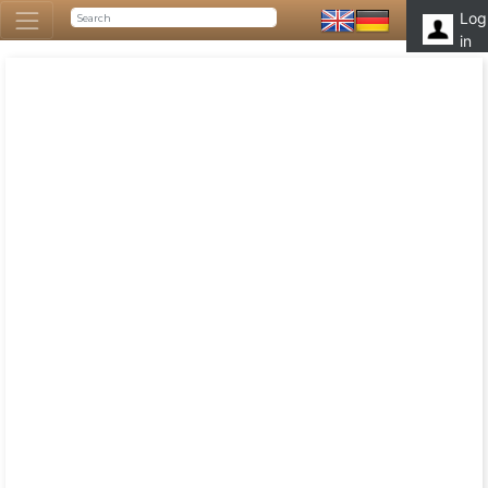
Log
in