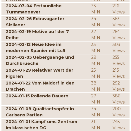
2024-03-04 Erstaunliche
33
216
Turmmanoever
MIN
Views
2024-02-26 Extravaganter
34
363
Sizilaner
MIN
Views
2024-02-19 Motive auf der 7
32
264
Reihe
MIN
Views
2024-02-12 Neue Idee im
33
303
modernen Spanier mit Lc5
MIN
Views
2024-02-05 Uebergaenge und
28
255
Durchbrueche
MIN
Views
2024-01-29 Relativer Wert der
25
213
Figuren
MIN
Views
2024-01-22 Vom Naidorf in den
38
292
Drachen
MIN
Views
2024-01-15 Rollende Bauern
27
386
MIN
Views
2024-01-08 Qualitaetsopfer in
34
200
Carlsens Partien
MIN
Views
2024-01-01 Kampf ums Zentrum
31
245
im klassischen DG
MIN
Views