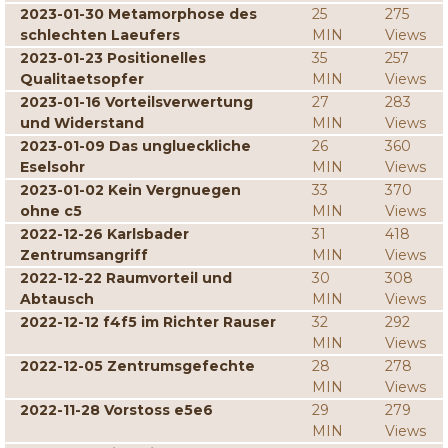
2023-01-30 Metamorphose des
25
275
schlechten Laeufers
MIN
Views
2023-01-23 Positionelles
35
257
Qualitaetsopfer
MIN
Views
2023-01-16 Vorteilsverwertung
27
283
und Widerstand
MIN
Views
2023-01-09 Das unglueckliche
26
360
Eselsohr
MIN
Views
2023-01-02 Kein Vergnuegen
33
370
ohne c5
MIN
Views
2022-12-26 Karlsbader
31
418
Zentrumsangriff
MIN
Views
2022-12-22 Raumvorteil und
30
308
Abtausch
MIN
Views
2022-12-12 f4f5 im Richter Rauser
32
292
MIN
Views
2022-12-05 Zentrumsgefechte
28
278
MIN
Views
2022-11-28 Vorstoss e5e6
29
279
MIN
Views