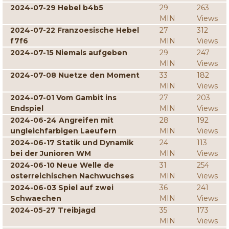
2024-07-29 Hebel b4b5
29
263
MIN
Views
2024-07-22 Franzoesische Hebel
27
312
f7f6
MIN
Views
2024-07-15 Niemals aufgeben
29
247
MIN
Views
2024-07-08 Nuetze den Moment
33
182
MIN
Views
2024-07-01 Vom Gambit ins
27
203
Endspiel
MIN
Views
2024-06-24 Angreifen mit
28
192
ungleichfarbigen Laeufern
MIN
Views
2024-06-17 Statik und Dynamik
24
113
bei der Junioren WM
MIN
Views
2024-06-10 Neue Welle de
31
254
osterreichischen Nachwuchses
MIN
Views
2024-06-03 Spiel auf zwei
36
241
Schwaechen
MIN
Views
2024-05-27 Treibjagd
35
173
MIN
Views