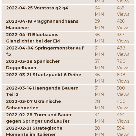
MIN
Views
2022-04-25 Vorstoss g2 g4
34
459
MIN
Views
2022-04-18 Praggnanandhaans
29
426
Manoever
MIN
Views
2022-04-11 Bluebaums
36
337
Glanzlichter bei der EM
MIN
Views
2022-04-04 Springermonster auf
31
498
f5
MIN
Views
2022-03-28 Spanischer
37
780
Doppelbauer
MIN
Views
2022-03-21 Stuetzpunkt 6 Reihe
36
608
MIN
Views
2022-03-14 Haengende Bauern
31
500
Teil 2
MIN
Views
2022-03-07 Ukrainische
28
400
Schachperlen
MIN
Views
2022-02-28 Turm und Bauer
34
464
gegen Springer und Laufer
MIN
Views
2022-02-21 Strategische
28
594
Momente im Italiener
MIN
Views