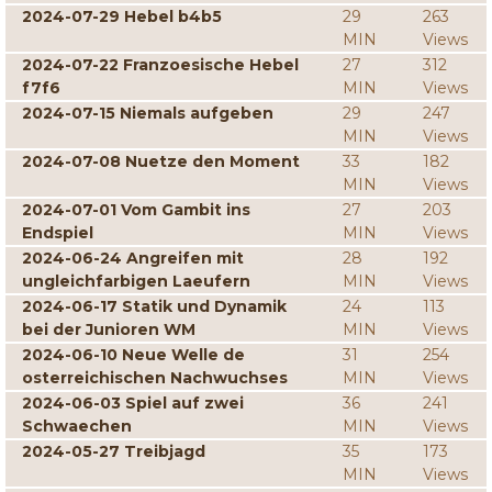
2024-07-29 Hebel b4b5
29
263
MIN
Views
2024-07-22 Franzoesische Hebel
27
312
f7f6
MIN
Views
2024-07-15 Niemals aufgeben
29
247
MIN
Views
2024-07-08 Nuetze den Moment
33
182
MIN
Views
2024-07-01 Vom Gambit ins
27
203
Endspiel
MIN
Views
2024-06-24 Angreifen mit
28
192
ungleichfarbigen Laeufern
MIN
Views
2024-06-17 Statik und Dynamik
24
113
bei der Junioren WM
MIN
Views
2024-06-10 Neue Welle de
31
254
osterreichischen Nachwuchses
MIN
Views
2024-06-03 Spiel auf zwei
36
241
Schwaechen
MIN
Views
2024-05-27 Treibjagd
35
173
MIN
Views