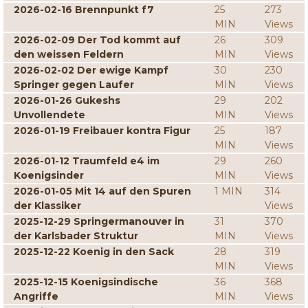
2026-02-16 Brennpunkt f7
25
273
MIN
Views
2026-02-09 Der Tod kommt auf
26
309
den weissen Feldern
MIN
Views
2026-02-02 Der ewige Kampf
30
230
Springer gegen Laufer
MIN
Views
2026-01-26 Gukeshs
29
202
Unvollendete
MIN
Views
2026-01-19 Freibauer kontra Figur
25
187
MIN
Views
2026-01-12 Traumfeld e4 im
29
260
Koenigsinder
MIN
Views
2026-01-05 Mit 14 auf den Spuren
1 MIN
314
der Klassiker
Views
2025-12-29 Springermanouver in
31
370
der Karlsbader Struktur
MIN
Views
2025-12-22 Koenig in den Sack
28
319
MIN
Views
2025-12-15 Koenigsindische
36
368
Angriffe
MIN
Views