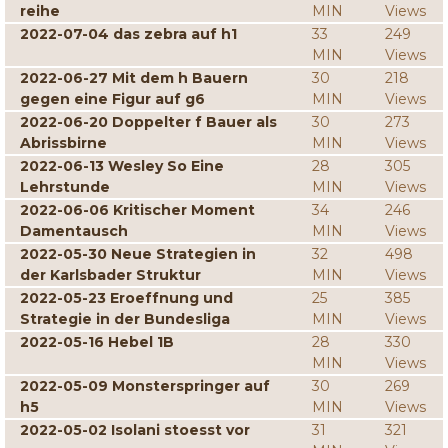
reihe
MIN
Views
2022-07-04 das zebra auf h1
33
249
MIN
Views
2022-06-27 Mit dem h Bauern
30
218
gegen eine Figur auf g6
MIN
Views
2022-06-20 Doppelter f Bauer als
30
273
Abrissbirne
MIN
Views
2022-06-13 Wesley So Eine
28
305
Lehrstunde
MIN
Views
2022-06-06 Kritischer Moment
34
246
Damentausch
MIN
Views
2022-05-30 Neue Strategien in
32
498
der Karlsbader Struktur
MIN
Views
2022-05-23 Eroeffnung und
25
385
Strategie in der Bundesliga
MIN
Views
2022-05-16 Hebel 1B
28
330
MIN
Views
2022-05-09 Monsterspringer auf
30
269
h5
MIN
Views
2022-05-02 Isolani stoesst vor
31
321