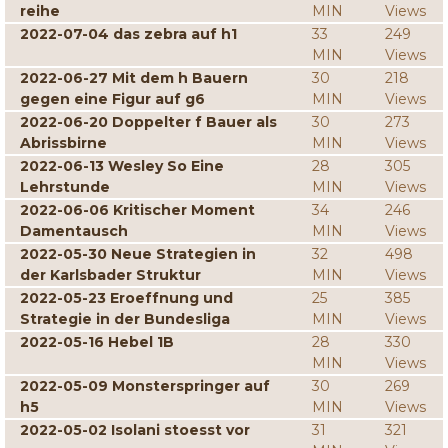
reihe
MIN
Views
2022-07-04 das zebra auf h1
33
249
MIN
Views
2022-06-27 Mit dem h Bauern
30
218
gegen eine Figur auf g6
MIN
Views
2022-06-20 Doppelter f Bauer als
30
273
Abrissbirne
MIN
Views
2022-06-13 Wesley So Eine
28
305
Lehrstunde
MIN
Views
2022-06-06 Kritischer Moment
34
246
Damentausch
MIN
Views
2022-05-30 Neue Strategien in
32
498
der Karlsbader Struktur
MIN
Views
2022-05-23 Eroeffnung und
25
385
Strategie in der Bundesliga
MIN
Views
2022-05-16 Hebel 1B
28
330
MIN
Views
2022-05-09 Monsterspringer auf
30
269
h5
MIN
Views
2022-05-02 Isolani stoesst vor
31
321