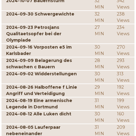
2024-10-07 Bauernsturm
32
342
MIN
Views
2024-09-30 Schwergewichte
32
238
MIN
Views
2024-09-23 Petrosjans
27
234
Qualitaetsopfer bei der
MIN
Views
Olympiade
2024-09-16 Vorposten e5 im
30
270
Karlsbader
MIN
Views
2024-09-09 Belagerung des
28
293
schwachen c Bauern
MIN
Views
2024-09-02 Widderstellungen
30
313
MIN
Views
2024-08-26 Halboffene f Linie
29
192
Angriff und Verteidigung
MIN
Views
2024-08-19 Eine armenische
31
199
Legende in Dortmund
MIN
Views
2024-08-12 Alle Luken dicht
30
160
MIN
Views
2024-08-05 Lauferpaar
31
209
nebeneinander
MIN
Views