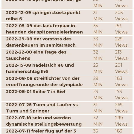
MIN
Views
2022-12-09 springerstuetzpunkt
31
205
reihe 6
MIN
Views
2022-05-09 das laeuferpaar in
35
153
haenden der spitzenspielerinnen
MIN
Views
2022-29-08 der vorstoss des
33
229
damenbauern im semitarrasch
MIN
Views
2022-22-08 eine frage des
32
213
tauschens
MIN
Views
2022-15-08 nadelstich e6 und
25
201
hammerschlag lh6
MIN
Views
2022-08-08 streiflichter von der
29
183
eroeffnungsrunde der olympiade
MIN
Views
2022-08-01 Reihe 7 in Biel
23
173
MIN
Views
2022-07-25 Turm und Laufer vs
31
269
Turm und Springer
MIN
Views
2022-07-18 sein und werden
32
299
dynamische stellungsbewertung
MIN
Views
2022-07-11 freier flug auf der 3
35
183