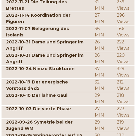
2022-11-21 Die Teilung des
32
239
Brettes
MIN
Views
2022-11-14 Koordination der
27
296
Figuren
MIN
Views
2022-11-07 Belagerung des
36
186
Isolanis
MIN
Views
2022-10-31 Dame und Springer im
26
222
Angriff
MIN
Views
2022-10-31 Dame und Springer im
26
220
Angriff
MIN
Views
2022-10-24 Nimzo Strukturen
37
329
MIN
Views
2022-10-17 Der energische
32
212
Vorstoss d4d5
MIN
Views
2022-10-10 Der lahme Gaul
29
218
MIN
Views
2022-10-03 Die vierte Phase
27
273
MIN
Views
2022-09-26 Symetrie bei der
29
219
Jugend WM
MIN
Views
2022-09-19 Springeropfer auf g5
30
170