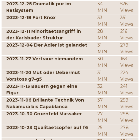
2023-12-25 Dramatik pur im
34
526
Retisystem
MIN
Views
2023-12-18 Fort Knox
33
351
MIN
Views
2023-12-11 Minoritaetsangriff in
28
216
der Karlsbader Struktur
MIN
Views
2023-12-04 Der Adler ist gelandet
31
279
MIN
Views
2023-11-27 Vertraue niemandem
30
163
MIN
Views
2023-11-20 Mut oder Uebermut
31
224
Vorstoss g7-g5
MIN
Views
2023-11-13 Bauern gegen eine
32
241
Figur
MIN
Views
2023-11-06 Brillante Technik Von
37
299
Nakamura bis Capablanca
MIN
Views
2023-10-30 Gruenfeld Massaker
27
298
MIN
Views
2023-10-23 Qualitaetsopfer auf f6
25
278
MIN
Views