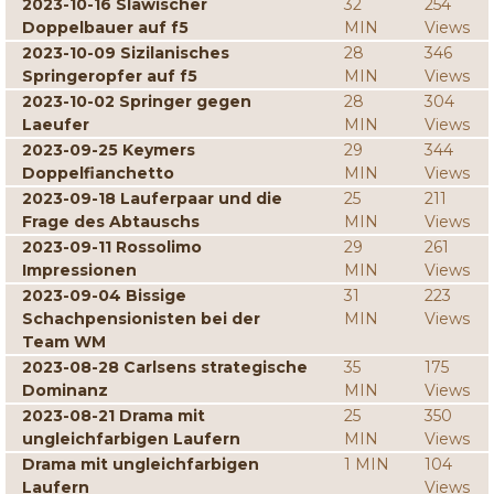
2023-10-16 Slawischer
32
254
Doppelbauer auf f5
MIN
Views
2023-10-09 Sizilanisches
28
346
Springeropfer auf f5
MIN
Views
2023-10-02 Springer gegen
28
304
Laeufer
MIN
Views
2023-09-25 Keymers
29
344
Doppelfianchetto
MIN
Views
2023-09-18 Lauferpaar und die
25
211
Frage des Abtauschs
MIN
Views
2023-09-11 Rossolimo
29
261
Impressionen
MIN
Views
2023-09-04 Bissige
31
223
Schachpensionisten bei der
MIN
Views
Team WM
2023-08-28 Carlsens strategische
35
175
Dominanz
MIN
Views
2023-08-21 Drama mit
25
350
ungleichfarbigen Laufern
MIN
Views
Drama mit ungleichfarbigen
1 MIN
104
Laufern
Views