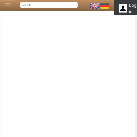
Log
in