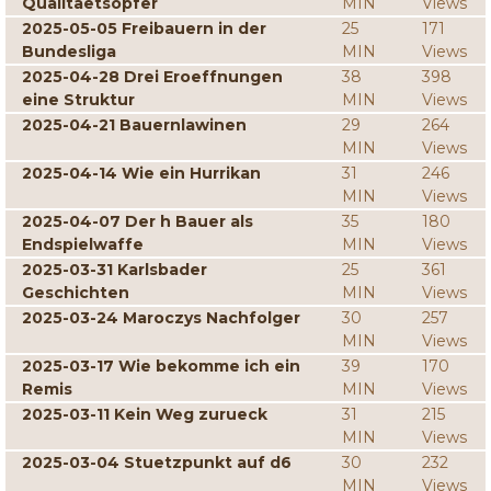
Qualitaetsopfer
MIN
Views
2025-05-05 Freibauern in der
25
171
Bundesliga
MIN
Views
2025-04-28 Drei Eroeffnungen
38
398
eine Struktur
MIN
Views
2025-04-21 Bauernlawinen
29
264
MIN
Views
2025-04-14 Wie ein Hurrikan
31
246
MIN
Views
2025-04-07 Der h Bauer als
35
180
Endspielwaffe
MIN
Views
2025-03-31 Karlsbader
25
361
Geschichten
MIN
Views
2025-03-24 Maroczys Nachfolger
30
257
MIN
Views
2025-03-17 Wie bekomme ich ein
39
170
Remis
MIN
Views
2025-03-11 Kein Weg zurueck
31
215
MIN
Views
2025-03-04 Stuetzpunkt auf d6
30
232
MIN
Views