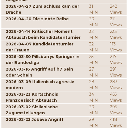
2026-04-27 Zum Schluss kam der
31
242
Drache
MIN
Views
2026-04-20 Die siebte Reihe
30
211
MIN
Views
2026-04-14 Kritischer Moment
32
233
Abtausch beim Kandidatenturnier
MIN
Views
2026-04-07 Kandidatenturnier
32
113
der Frauen
MIN
Views
2026-03-30 Pillsburrys Springer in
25
217
der Bundesliga
MIN
Views
2026-03-16 Angriff auf h7 Sein
27
291
oder Schein
MIN
Views
2026-03-09 Italienisch agressiv
28
283
modern
MIN
Views
2026-03-23 Kortschnois
34
455
Franzoesisch Abtausch
MIN
Views
2026-03-02 Sizilanische
30
295
Zugumstellungen
MIN
Views
2026-02-23 Jobava Angriff
29
418
MIN
Views