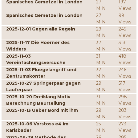
Spanisches Gemetzel in London
27
197
MIN
Views
Spanisches Gemetzel in London
27
99
MIN
Views
2025-12-01 Gegen alle Regeln
29
245
MIN
Views
2025-11-17 Die Hoerner des
37
313
Widders
MIN
Views
2025-11-03
31
418
Vereinfachungsversuche
MIN
Views
2025-11-03 Fluegelangriff und
32
246
Zentrumskonter
MIN
Views
2025-10-27 Springerpaar gegen
29
517
Lauferpaar
MIN
Views
2025-10-20 Dreiklang Motiv
31
298
Berechnung Beurteilung
MIN
Views
2025-10-13 Ueber Bord mit ihm
29
203
MIN
Views
2025-10-06 Vorstoss e4 im
25
273
Karlsbader
MIN
Views
2025-09-29 Methode des
26
285