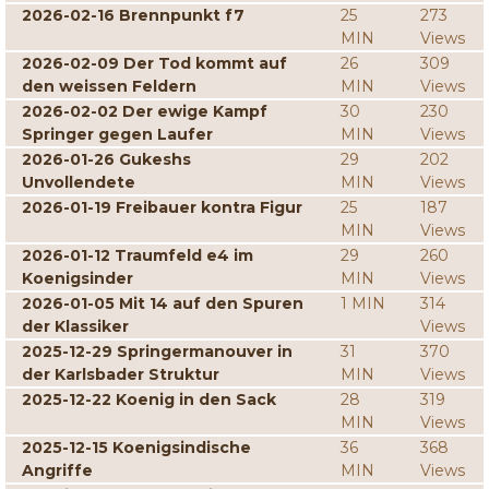
2026-02-16 Brennpunkt f7
25
273
MIN
Views
2026-02-09 Der Tod kommt auf
26
309
den weissen Feldern
MIN
Views
2026-02-02 Der ewige Kampf
30
230
Springer gegen Laufer
MIN
Views
2026-01-26 Gukeshs
29
202
Unvollendete
MIN
Views
2026-01-19 Freibauer kontra Figur
25
187
MIN
Views
2026-01-12 Traumfeld e4 im
29
260
Koenigsinder
MIN
Views
2026-01-05 Mit 14 auf den Spuren
1 MIN
314
der Klassiker
Views
2025-12-29 Springermanouver in
31
370
der Karlsbader Struktur
MIN
Views
2025-12-22 Koenig in den Sack
28
319
MIN
Views
2025-12-15 Koenigsindische
36
368
Angriffe
MIN
Views