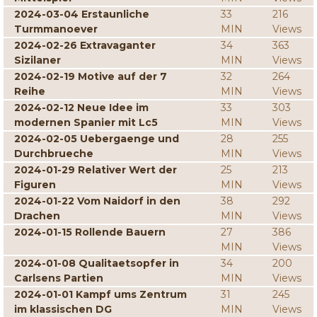
2024-03-04 Erstaunliche
33
216
Turmmanoever
MIN
Views
2024-02-26 Extravaganter
34
363
Sizilaner
MIN
Views
2024-02-19 Motive auf der 7
32
264
Reihe
MIN
Views
2024-02-12 Neue Idee im
33
303
modernen Spanier mit Lc5
MIN
Views
2024-02-05 Uebergaenge und
28
255
Durchbrueche
MIN
Views
2024-01-29 Relativer Wert der
25
213
Figuren
MIN
Views
2024-01-22 Vom Naidorf in den
38
292
Drachen
MIN
Views
2024-01-15 Rollende Bauern
27
386
MIN
Views
2024-01-08 Qualitaetsopfer in
34
200
Carlsens Partien
MIN
Views
2024-01-01 Kampf ums Zentrum
31
245
im klassischen DG
MIN
Views