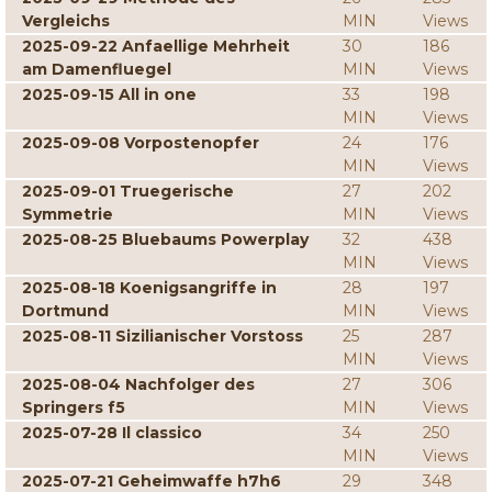
Vergleichs
MIN
Views
2025-09-22 Anfaellige Mehrheit
30
186
am Damenfluegel
MIN
Views
2025-09-15 All in one
33
198
MIN
Views
2025-09-08 Vorpostenopfer
24
176
MIN
Views
2025-09-01 Truegerische
27
202
Symmetrie
MIN
Views
2025-08-25 Bluebaums Powerplay
32
438
MIN
Views
2025-08-18 Koenigsangriffe in
28
197
Dortmund
MIN
Views
2025-08-11 Sizilianischer Vorstoss
25
287
MIN
Views
2025-08-04 Nachfolger des
27
306
Springers f5
MIN
Views
2025-07-28 Il classico
34
250
MIN
Views
2025-07-21 Geheimwaffe h7h6
29
348