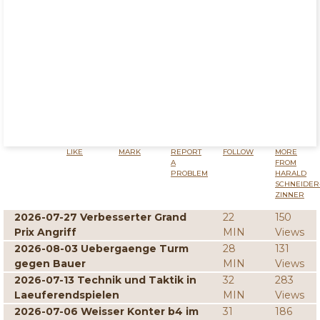
LIKE
MARK
REPORT
FOLLOW
MORE
A
FROM
PROBLEM
HARALD
SCHNEIDER
ZINNER
2026-07-27 Verbesserter Grand
22
150
Prix Angriff
MIN
Views
2026-08-03 Uebergaenge Turm
28
131
gegen Bauer
MIN
Views
2026-07-13 Technik und Taktik in
32
283
Laeuferendspielen
MIN
Views
2026-07-06 Weisser Konter b4 im
31
186