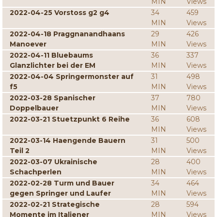
MIN
Views
2022-04-25 Vorstoss g2 g4
34
459
MIN
Views
2022-04-18 Praggnanandhaans
29
426
Manoever
MIN
Views
2022-04-11 Bluebaums
36
337
Glanzlichter bei der EM
MIN
Views
2022-04-04 Springermonster auf
31
498
f5
MIN
Views
2022-03-28 Spanischer
37
780
Doppelbauer
MIN
Views
2022-03-21 Stuetzpunkt 6 Reihe
36
608
MIN
Views
2022-03-14 Haengende Bauern
31
500
Teil 2
MIN
Views
2022-03-07 Ukrainische
28
400
Schachperlen
MIN
Views
2022-02-28 Turm und Bauer
34
464
gegen Springer und Laufer
MIN
Views
2022-02-21 Strategische
28
594
Momente im Italiener
MIN
Views