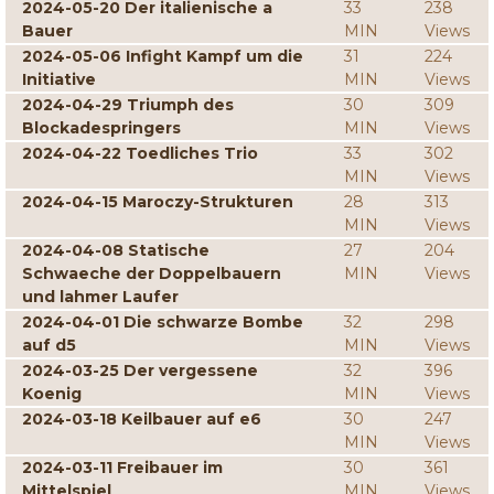
2024-05-20 Der italienische a
33
238
Bauer
MIN
Views
2024-05-06 Infight Kampf um die
31
224
Initiative
MIN
Views
2024-04-29 Triumph des
30
309
Blockadespringers
MIN
Views
2024-04-22 Toedliches Trio
33
302
MIN
Views
2024-04-15 Maroczy-Strukturen
28
313
MIN
Views
2024-04-08 Statische
27
204
Schwaeche der Doppelbauern
MIN
Views
und lahmer Laufer
2024-04-01 Die schwarze Bombe
32
298
auf d5
MIN
Views
2024-03-25 Der vergessene
32
396
Koenig
MIN
Views
2024-03-18 Keilbauer auf e6
30
247
MIN
Views
2024-03-11 Freibauer im
30
361
Mittelspiel
MIN
Views