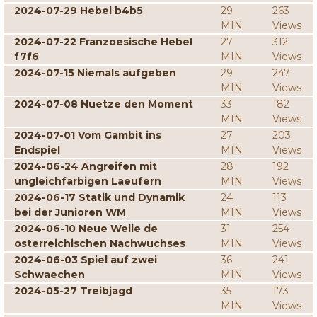
2024-07-29 Hebel b4b5
29
263
MIN
Views
2024-07-22 Franzoesische Hebel
27
312
f7f6
MIN
Views
2024-07-15 Niemals aufgeben
29
247
MIN
Views
2024-07-08 Nuetze den Moment
33
182
MIN
Views
2024-07-01 Vom Gambit ins
27
203
Endspiel
MIN
Views
2024-06-24 Angreifen mit
28
192
ungleichfarbigen Laeufern
MIN
Views
2024-06-17 Statik und Dynamik
24
113
bei der Junioren WM
MIN
Views
2024-06-10 Neue Welle de
31
254
osterreichischen Nachwuchses
MIN
Views
2024-06-03 Spiel auf zwei
36
241
Schwaechen
MIN
Views
2024-05-27 Treibjagd
35
173
MIN
Views