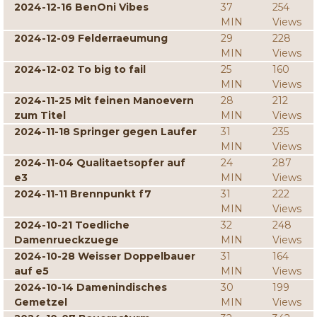
2024-12-16 BenOni Vibes
37
254
MIN
Views
2024-12-09 Felderraeumung
29
228
MIN
Views
2024-12-02 To big to fail
25
160
MIN
Views
2024-11-25 Mit feinen Manoevern
28
212
zum Titel
MIN
Views
2024-11-18 Springer gegen Laufer
31
235
MIN
Views
2024-11-04 Qualitaetsopfer auf
24
287
e3
MIN
Views
2024-11-11 Brennpunkt f7
31
222
MIN
Views
2024-10-21 Toedliche
32
248
Damenrueckzuege
MIN
Views
2024-10-28 Weisser Doppelbauer
31
164
auf e5
MIN
Views
2024-10-14 Damenindisches
30
199
Gemetzel
MIN
Views