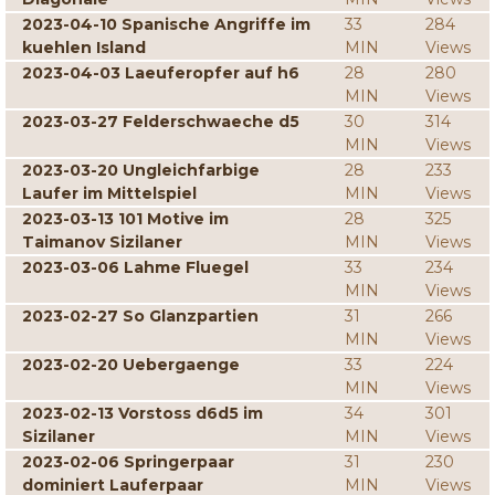
2023-04-10 Spanische Angriffe im
33
284
kuehlen Island
MIN
Views
2023-04-03 Laeuferopfer auf h6
28
280
MIN
Views
2023-03-27 Felderschwaeche d5
30
314
MIN
Views
2023-03-20 Ungleichfarbige
28
233
Laufer im Mittelspiel
MIN
Views
2023-03-13 101 Motive im
28
325
Taimanov Sizilaner
MIN
Views
2023-03-06 Lahme Fluegel
33
234
MIN
Views
2023-02-27 So Glanzpartien
31
266
MIN
Views
2023-02-20 Uebergaenge
33
224
MIN
Views
2023-02-13 Vorstoss d6d5 im
34
301
Sizilaner
MIN
Views
2023-02-06 Springerpaar
31
230
dominiert Lauferpaar
MIN
Views