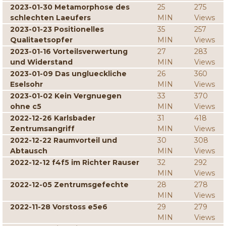
2023-01-30 Metamorphose des
25
275
schlechten Laeufers
MIN
Views
2023-01-23 Positionelles
35
257
Qualitaetsopfer
MIN
Views
2023-01-16 Vorteilsverwertung
27
283
und Widerstand
MIN
Views
2023-01-09 Das unglueckliche
26
360
Eselsohr
MIN
Views
2023-01-02 Kein Vergnuegen
33
370
ohne c5
MIN
Views
2022-12-26 Karlsbader
31
418
Zentrumsangriff
MIN
Views
2022-12-22 Raumvorteil und
30
308
Abtausch
MIN
Views
2022-12-12 f4f5 im Richter Rauser
32
292
MIN
Views
2022-12-05 Zentrumsgefechte
28
278
MIN
Views
2022-11-28 Vorstoss e5e6
29
279
MIN
Views