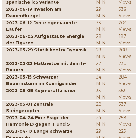
spanische lc5 variante
MIN
Views
2023-06-19 Invasion am
29
336
Damenfluegel
MIN
Views
2023-06-12 Der eingemauerte
33
204
Laufer
MIN
Views
2023-06-05 Aufgestaute Energie
28
187
der Figuren
MIN
Views
2023-05-29 Statik kontra Dynamik
29
208
MIN
Views
2023-05-22 Mattnetze mit dem h-
27
230
Bauern
MIN
Views
2023-05-15 Schwarzer
34
284
Bauernsturm im Koenigsinder
MIN
Views
2023-05-08 Keymers Italiener
33
353
MIN
Views
2023-05-01 Zentrale
28
337
Springeropfer
MIN
Views
2023-04-24 Eine Frage der
24
258
Harmonie D gegen T und S
MIN
Views
2023-04-17 Lange schwarze
29
225
Diagonale
MIN
Views