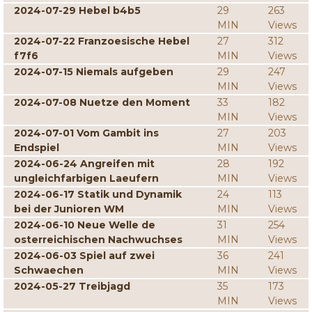
2024-07-29 Hebel b4b5
29
263
MIN
Views
2024-07-22 Franzoesische Hebel
27
312
f7f6
MIN
Views
2024-07-15 Niemals aufgeben
29
247
MIN
Views
2024-07-08 Nuetze den Moment
33
182
MIN
Views
2024-07-01 Vom Gambit ins
27
203
Endspiel
MIN
Views
2024-06-24 Angreifen mit
28
192
ungleichfarbigen Laeufern
MIN
Views
2024-06-17 Statik und Dynamik
24
113
bei der Junioren WM
MIN
Views
2024-06-10 Neue Welle de
31
254
osterreichischen Nachwuchses
MIN
Views
2024-06-03 Spiel auf zwei
36
241
Schwaechen
MIN
Views
2024-05-27 Treibjagd
35
173
MIN
Views