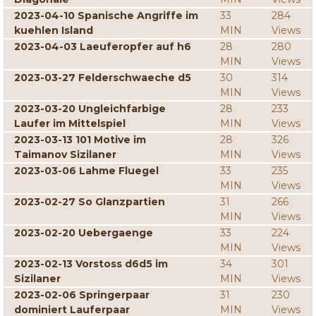
2023-04-10 Spanische Angriffe im
33
284
kuehlen Island
MIN
Views
2023-04-03 Laeuferopfer auf h6
28
280
MIN
Views
2023-03-27 Felderschwaeche d5
30
314
MIN
Views
2023-03-20 Ungleichfarbige
28
233
Laufer im Mittelspiel
MIN
Views
2023-03-13 101 Motive im
28
326
Taimanov Sizilaner
MIN
Views
2023-03-06 Lahme Fluegel
33
235
MIN
Views
2023-02-27 So Glanzpartien
31
266
MIN
Views
2023-02-20 Uebergaenge
33
224
MIN
Views
2023-02-13 Vorstoss d6d5 im
34
301
Sizilaner
MIN
Views
2023-02-06 Springerpaar
31
230
dominiert Lauferpaar
MIN
Views