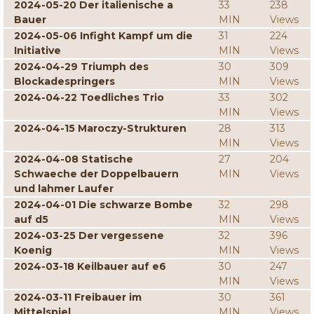
2024-05-20 Der italienische a
33
238
Bauer
MIN
Views
2024-05-06 Infight Kampf um die
31
224
Initiative
MIN
Views
2024-04-29 Triumph des
30
309
Blockadespringers
MIN
Views
2024-04-22 Toedliches Trio
33
302
MIN
Views
2024-04-15 Maroczy-Strukturen
28
313
MIN
Views
2024-04-08 Statische
27
204
Schwaeche der Doppelbauern
MIN
Views
und lahmer Laufer
2024-04-01 Die schwarze Bombe
32
298
auf d5
MIN
Views
2024-03-25 Der vergessene
32
396
Koenig
MIN
Views
2024-03-18 Keilbauer auf e6
30
247
MIN
Views
2024-03-11 Freibauer im
30
361
Mittelspiel
MIN
Views