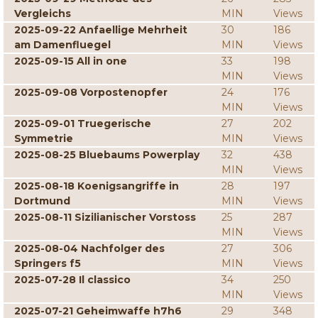
Vergleichs
MIN
Views
2025-09-22 Anfaellige Mehrheit
30
186
am Damenfluegel
MIN
Views
2025-09-15 All in one
33
198
MIN
Views
2025-09-08 Vorpostenopfer
24
176
MIN
Views
2025-09-01 Truegerische
27
202
Symmetrie
MIN
Views
2025-08-25 Bluebaums Powerplay
32
438
MIN
Views
2025-08-18 Koenigsangriffe in
28
197
Dortmund
MIN
Views
2025-08-11 Sizilianischer Vorstoss
25
287
MIN
Views
2025-08-04 Nachfolger des
27
306
Springers f5
MIN
Views
2025-07-28 Il classico
34
250
MIN
Views
2025-07-21 Geheimwaffe h7h6
29
348