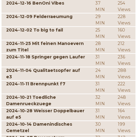
2024-12-16 BenOni Vibes
37
254
MIN
Views
2024-12-09 Felderraeumung
29
228
MIN
Views
2024-12-02 To big to fail
25
160
MIN
Views
2024-11-25 Mit feinen Manoevern
28
212
zum Titel
MIN
Views
2024-11-18 Springer gegen Laufer
31
236
MIN
Views
2024-11-04 Qualitaetsopfer auf
24
288
e3
MIN
Views
2024-11-11 Brennpunkt f7
31
222
MIN
Views
2024-10-21 Toedliche
32
248
Damenrueckzuege
MIN
Views
2024-10-28 Weisser Doppelbauer
31
164
auf e5
MIN
Views
2024-10-14 Damenindisches
30
199
Gemetzel
MIN
Views