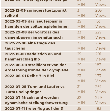
MIN
Views
2022-12-09 springerstuetzpunkt
31
205
reihe 6
MIN
Views
2022-05-09 das laeuferpaar in
35
153
haenden der spitzenspielerinnen
MIN
Views
2022-29-08 der vorstoss des
33
229
damenbauern im semitarrasch
MIN
Views
2022-22-08 eine frage des
32
214
tauschens
MIN
Views
2022-15-08 nadelstich e6 und
25
201
hammerschlag lh6
MIN
Views
2022-08-08 streiflichter von der
29
183
eroeffnungsrunde der olympiade
MIN
Views
2022-08-01 Reihe 7 in Biel
23
173
MIN
Views
2022-07-25 Turm und Laufer vs
31
269
Turm und Springer
MIN
Views
2022-07-18 sein und werden
32
299
dynamische stellungsbewertung
MIN
Views
2022-07-11 freier flug auf der 3
35
183