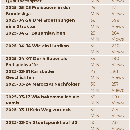
Qualitaetsopfer
MIN
Views
2025-05-05 Freibauern in der
25
171
Bundesliga
MIN
Views
2025-04-28 Drei Eroeffnungen
38
398
eine Struktur
MIN
Views
2025-04-21 Bauernlawinen
29
264
MIN
Views
2025-04-14 Wie ein Hurrikan
31
246
MIN
Views
2025-04-07 Der h Bauer als
35
180
Endspielwaffe
MIN
Views
2025-03-31 Karlsbader
25
361
Geschichten
MIN
Views
2025-03-24 Maroczys Nachfolger
30
257
MIN
Views
2025-03-17 Wie bekomme ich ein
39
170
Remis
MIN
Views
2025-03-11 Kein Weg zurueck
31
215
MIN
Views
2025-03-04 Stuetzpunkt auf d6
30
232
MIN
Views