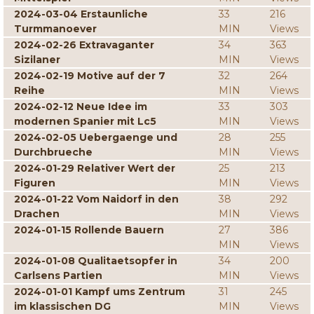
2024-03-04 Erstaunliche
33
216
Turmmanoever
MIN
Views
2024-02-26 Extravaganter
34
363
Sizilaner
MIN
Views
2024-02-19 Motive auf der 7
32
264
Reihe
MIN
Views
2024-02-12 Neue Idee im
33
303
modernen Spanier mit Lc5
MIN
Views
2024-02-05 Uebergaenge und
28
255
Durchbrueche
MIN
Views
2024-01-29 Relativer Wert der
25
213
Figuren
MIN
Views
2024-01-22 Vom Naidorf in den
38
292
Drachen
MIN
Views
2024-01-15 Rollende Bauern
27
386
MIN
Views
2024-01-08 Qualitaetsopfer in
34
200
Carlsens Partien
MIN
Views
2024-01-01 Kampf ums Zentrum
31
245
im klassischen DG
MIN
Views