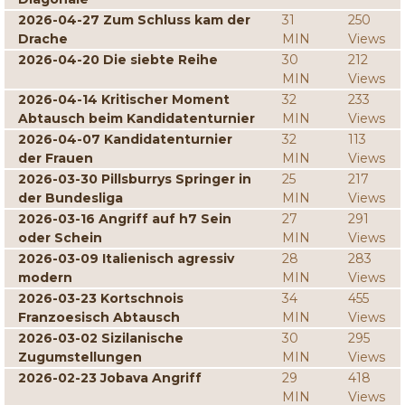
2026-04-27 Zum Schluss kam der
31
250
Drache
MIN
Views
2026-04-20 Die siebte Reihe
30
212
MIN
Views
2026-04-14 Kritischer Moment
32
233
Abtausch beim Kandidatenturnier
MIN
Views
2026-04-07 Kandidatenturnier
32
113
der Frauen
MIN
Views
2026-03-30 Pillsburrys Springer in
25
217
der Bundesliga
MIN
Views
2026-03-16 Angriff auf h7 Sein
27
291
oder Schein
MIN
Views
2026-03-09 Italienisch agressiv
28
283
modern
MIN
Views
2026-03-23 Kortschnois
34
455
Franzoesisch Abtausch
MIN
Views
2026-03-02 Sizilanische
30
295
Zugumstellungen
MIN
Views
2026-02-23 Jobava Angriff
29
418
MIN
Views