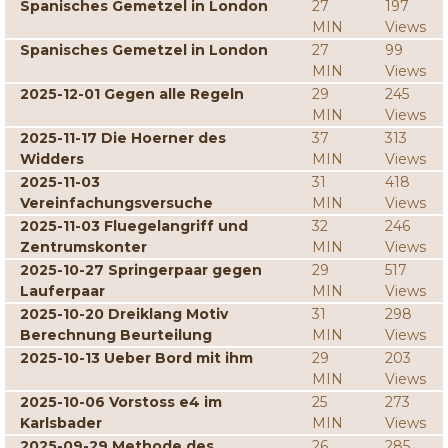
Spanisches Gemetzel in London
27
197
MIN
Views
Spanisches Gemetzel in London
27
99
MIN
Views
2025-12-01 Gegen alle Regeln
29
245
MIN
Views
2025-11-17 Die Hoerner des
37
313
Widders
MIN
Views
2025-11-03
31
418
Vereinfachungsversuche
MIN
Views
2025-11-03 Fluegelangriff und
32
246
Zentrumskonter
MIN
Views
2025-10-27 Springerpaar gegen
29
517
Lauferpaar
MIN
Views
2025-10-20 Dreiklang Motiv
31
298
Berechnung Beurteilung
MIN
Views
2025-10-13 Ueber Bord mit ihm
29
203
MIN
Views
2025-10-06 Vorstoss e4 im
25
273
Karlsbader
MIN
Views
2025-09-29 Methode des
26
285