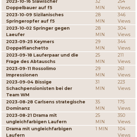
2023-10-16 Slawischer
32
254
Doppelbauer auf f5
MIN
Views
2023-10-09 Sizilanisches
28
346
Springeropfer auf f5
MIN
Views
2023-10-02 Springer gegen
28
304
Laeufer
MIN
Views
2023-09-25 Keymers
29
344
Doppelfianchetto
MIN
Views
2023-09-18 Lauferpaar und die
25
211
Frage des Abtauschs
MIN
Views
2023-09-11 Rossolimo
29
261
Impressionen
MIN
Views
2023-09-04 Bissige
31
223
Schachpensionisten bei der
MIN
Views
Team WM
2023-08-28 Carlsens strategische
35
175
Dominanz
MIN
Views
2023-08-21 Drama mit
25
350
ungleichfarbigen Laufern
MIN
Views
Drama mit ungleichfarbigen
1 MIN
104
Laufern
Views