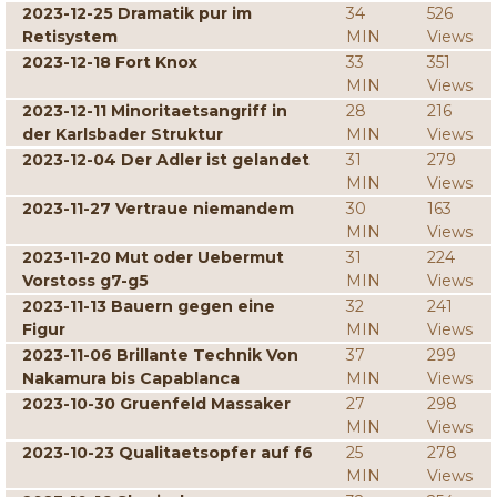
2023-12-25 Dramatik pur im
34
526
Retisystem
MIN
Views
2023-12-18 Fort Knox
33
351
MIN
Views
2023-12-11 Minoritaetsangriff in
28
216
der Karlsbader Struktur
MIN
Views
2023-12-04 Der Adler ist gelandet
31
279
MIN
Views
2023-11-27 Vertraue niemandem
30
163
MIN
Views
2023-11-20 Mut oder Uebermut
31
224
Vorstoss g7-g5
MIN
Views
2023-11-13 Bauern gegen eine
32
241
Figur
MIN
Views
2023-11-06 Brillante Technik Von
37
299
Nakamura bis Capablanca
MIN
Views
2023-10-30 Gruenfeld Massaker
27
298
MIN
Views
2023-10-23 Qualitaetsopfer auf f6
25
278
MIN
Views