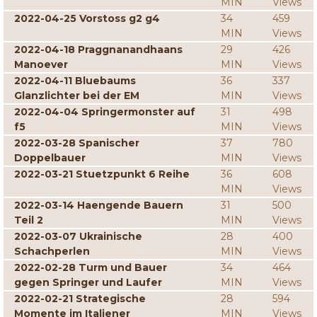
MIN
Views
2022-04-25 Vorstoss g2 g4
34
459
MIN
Views
2022-04-18 Praggnanandhaans
29
426
Manoever
MIN
Views
2022-04-11 Bluebaums
36
337
Glanzlichter bei der EM
MIN
Views
2022-04-04 Springermonster auf
31
498
f5
MIN
Views
2022-03-28 Spanischer
37
780
Doppelbauer
MIN
Views
2022-03-21 Stuetzpunkt 6 Reihe
36
608
MIN
Views
2022-03-14 Haengende Bauern
31
500
Teil 2
MIN
Views
2022-03-07 Ukrainische
28
400
Schachperlen
MIN
Views
2022-02-28 Turm und Bauer
34
464
gegen Springer und Laufer
MIN
Views
2022-02-21 Strategische
28
594
Momente im Italiener
MIN
Views