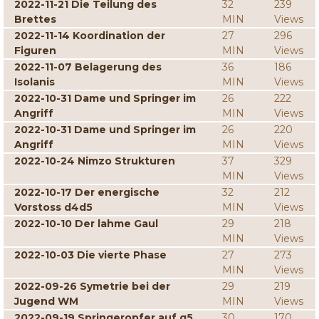
2022-11-21 Die Teilung des
32
239
Brettes
MIN
Views
2022-11-14 Koordination der
27
296
Figuren
MIN
Views
2022-11-07 Belagerung des
36
186
Isolanis
MIN
Views
2022-10-31 Dame und Springer im
26
222
Angriff
MIN
Views
2022-10-31 Dame und Springer im
26
220
Angriff
MIN
Views
2022-10-24 Nimzo Strukturen
37
329
MIN
Views
2022-10-17 Der energische
32
212
Vorstoss d4d5
MIN
Views
2022-10-10 Der lahme Gaul
29
218
MIN
Views
2022-10-03 Die vierte Phase
27
273
MIN
Views
2022-09-26 Symetrie bei der
29
219
Jugend WM
MIN
Views
2022-09-19 Springeropfer auf g5
30
170