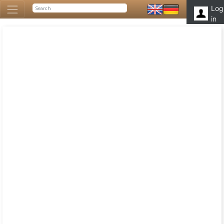
Log
in