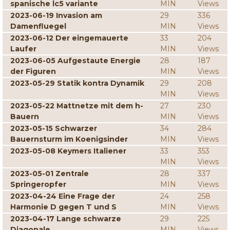
spanische lc5 variante
MIN
Views
2023-06-19 Invasion am
29
336
Damenfluegel
MIN
Views
2023-06-12 Der eingemauerte
33
204
Laufer
MIN
Views
2023-06-05 Aufgestaute Energie
28
187
der Figuren
MIN
Views
2023-05-29 Statik kontra Dynamik
29
208
MIN
Views
2023-05-22 Mattnetze mit dem h-
27
230
Bauern
MIN
Views
2023-05-15 Schwarzer
34
284
Bauernsturm im Koenigsinder
MIN
Views
2023-05-08 Keymers Italiener
33
353
MIN
Views
2023-05-01 Zentrale
28
337
Springeropfer
MIN
Views
2023-04-24 Eine Frage der
24
258
Harmonie D gegen T und S
MIN
Views
2023-04-17 Lange schwarze
29
225
Diagonale
MIN
Views