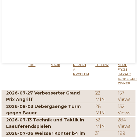
LIKE
MARK
REPORT
FOLLOW
MORE
A
FROM
PROBLEM
HARALD
SCHNEIDER
ZINNER
2026-07-27 Verbesserter Grand
22
157
Prix Angriff
MIN
Views
2026-08-03 Uebergaenge Turm
28
132
gegen Bauer
MIN
Views
2026-07-13 Technik und Taktik in
32
284
Laeuferendspielen
MIN
Views
2026-07-06 Weisser Konter b4 im
31
189