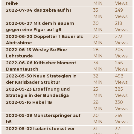
reihe
MIN
Views
2022-07-04 das zebra auf h1
33
249
MIN
Views
2022-06-27 Mit dem h Bauern
30
218
gegen eine Figur auf g6
MIN
Views
2022-06-20 Doppelter f Bauer als
30
273
Abrissbirne
MIN
Views
2022-06-13 Wesley So Eine
28
305
Lehrstunde
MIN
Views
2022-06-06 Kritischer Moment
34
246
Damentausch
MIN
Views
2022-05-30 Neue Strategien in
32
498
der Karlsbader Struktur
MIN
Views
2022-05-23 Eroeffnung und
25
385
Strategie in der Bundesliga
MIN
Views
2022-05-16 Hebel 1B
28
330
MIN
Views
2022-05-09 Monsterspringer auf
30
269
h5
MIN
Views
2022-05-02 Isolani stoesst vor
31
321