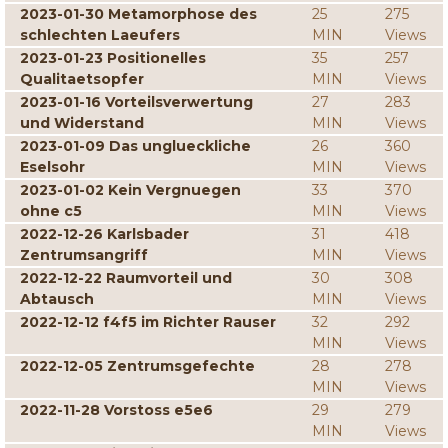
2023-01-30 Metamorphose des
25
275
schlechten Laeufers
MIN
Views
2023-01-23 Positionelles
35
257
Qualitaetsopfer
MIN
Views
2023-01-16 Vorteilsverwertung
27
283
und Widerstand
MIN
Views
2023-01-09 Das unglueckliche
26
360
Eselsohr
MIN
Views
2023-01-02 Kein Vergnuegen
33
370
ohne c5
MIN
Views
2022-12-26 Karlsbader
31
418
Zentrumsangriff
MIN
Views
2022-12-22 Raumvorteil und
30
308
Abtausch
MIN
Views
2022-12-12 f4f5 im Richter Rauser
32
292
MIN
Views
2022-12-05 Zentrumsgefechte
28
278
MIN
Views
2022-11-28 Vorstoss e5e6
29
279
MIN
Views