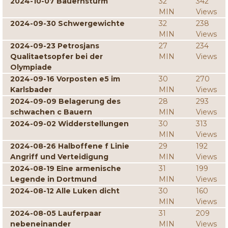
2024-10-07 Bauernsturm
32
342
MIN
Views
2024-09-30 Schwergewichte
32
238
MIN
Views
2024-09-23 Petrosjans
27
234
Qualitaetsopfer bei der
MIN
Views
Olympiade
2024-09-16 Vorposten e5 im
30
270
Karlsbader
MIN
Views
2024-09-09 Belagerung des
28
293
schwachen c Bauern
MIN
Views
2024-09-02 Widderstellungen
30
313
MIN
Views
2024-08-26 Halboffene f Linie
29
192
Angriff und Verteidigung
MIN
Views
2024-08-19 Eine armenische
31
199
Legende in Dortmund
MIN
Views
2024-08-12 Alle Luken dicht
30
160
MIN
Views
2024-08-05 Lauferpaar
31
209
nebeneinander
MIN
Views