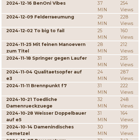
2024-12-16 BenOni Vibes
37
254
MIN
Views
2024-12-09 Felderraeumung
29
228
MIN
Views
2024-12-02 To big to fail
25
160
MIN
Views
2024-11-25 Mit feinen Manoevern
28
212
zum Titel
MIN
Views
2024-11-18 Springer gegen Laufer
31
235
MIN
Views
2024-11-04 Qualitaetsopfer auf
24
287
e3
MIN
Views
2024-11-11 Brennpunkt f7
31
222
MIN
Views
2024-10-21 Toedliche
32
248
Damenrueckzuege
MIN
Views
2024-10-28 Weisser Doppelbauer
31
164
auf e5
MIN
Views
2024-10-14 Damenindisches
30
199
Gemetzel
MIN
Views