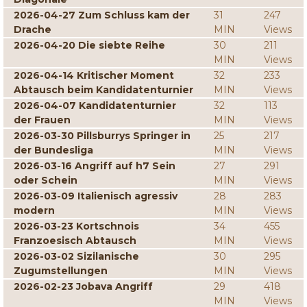
2026-04-27 Zum Schluss kam der
31
247
Drache
MIN
Views
2026-04-20 Die siebte Reihe
30
211
MIN
Views
2026-04-14 Kritischer Moment
32
233
Abtausch beim Kandidatenturnier
MIN
Views
2026-04-07 Kandidatenturnier
32
113
der Frauen
MIN
Views
2026-03-30 Pillsburrys Springer in
25
217
der Bundesliga
MIN
Views
2026-03-16 Angriff auf h7 Sein
27
291
oder Schein
MIN
Views
2026-03-09 Italienisch agressiv
28
283
modern
MIN
Views
2026-03-23 Kortschnois
34
455
Franzoesisch Abtausch
MIN
Views
2026-03-02 Sizilanische
30
295
Zugumstellungen
MIN
Views
2026-02-23 Jobava Angriff
29
418
MIN
Views