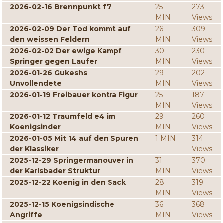
2026-02-16 Brennpunkt f7
25
273
MIN
Views
2026-02-09 Der Tod kommt auf
26
309
den weissen Feldern
MIN
Views
2026-02-02 Der ewige Kampf
30
230
Springer gegen Laufer
MIN
Views
2026-01-26 Gukeshs
29
202
Unvollendete
MIN
Views
2026-01-19 Freibauer kontra Figur
25
187
MIN
Views
2026-01-12 Traumfeld e4 im
29
260
Koenigsinder
MIN
Views
2026-01-05 Mit 14 auf den Spuren
1 MIN
314
der Klassiker
Views
2025-12-29 Springermanouver in
31
370
der Karlsbader Struktur
MIN
Views
2025-12-22 Koenig in den Sack
28
319
MIN
Views
2025-12-15 Koenigsindische
36
368
Angriffe
MIN
Views