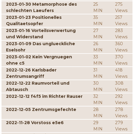
2023-01-30 Metamorphose des
25
275
schlechten Laeufers
MIN
Views
2023-01-23 Positionelles
35
257
Qualitaetsopfer
MIN
Views
2023-01-16 Vorteilsverwertung
27
283
und Widerstand
MIN
Views
2023-01-09 Das unglueckliche
26
360
Eselsohr
MIN
Views
2023-01-02 Kein Vergnuegen
33
370
ohne c5
MIN
Views
2022-12-26 Karlsbader
31
418
Zentrumsangriff
MIN
Views
2022-12-22 Raumvorteil und
30
308
Abtausch
MIN
Views
2022-12-12 f4f5 im Richter Rauser
32
292
MIN
Views
2022-12-05 Zentrumsgefechte
28
278
MIN
Views
2022-11-28 Vorstoss e5e6
29
279
MIN
Views