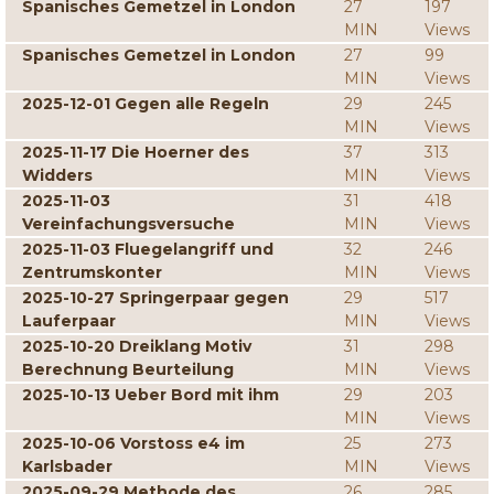
Spanisches Gemetzel in London
27
197
MIN
Views
Spanisches Gemetzel in London
27
99
MIN
Views
2025-12-01 Gegen alle Regeln
29
245
MIN
Views
2025-11-17 Die Hoerner des
37
313
Widders
MIN
Views
2025-11-03
31
418
Vereinfachungsversuche
MIN
Views
2025-11-03 Fluegelangriff und
32
246
Zentrumskonter
MIN
Views
2025-10-27 Springerpaar gegen
29
517
Lauferpaar
MIN
Views
2025-10-20 Dreiklang Motiv
31
298
Berechnung Beurteilung
MIN
Views
2025-10-13 Ueber Bord mit ihm
29
203
MIN
Views
2025-10-06 Vorstoss e4 im
25
273
Karlsbader
MIN
Views
2025-09-29 Methode des
26
285