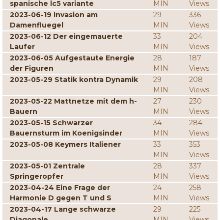
spanische lc5 variante
MIN
Views
2023-06-19 Invasion am
29
336
Damenfluegel
MIN
Views
2023-06-12 Der eingemauerte
33
204
Laufer
MIN
Views
2023-06-05 Aufgestaute Energie
28
187
der Figuren
MIN
Views
2023-05-29 Statik kontra Dynamik
29
208
MIN
Views
2023-05-22 Mattnetze mit dem h-
27
230
Bauern
MIN
Views
2023-05-15 Schwarzer
34
284
Bauernsturm im Koenigsinder
MIN
Views
2023-05-08 Keymers Italiener
33
353
MIN
Views
2023-05-01 Zentrale
28
337
Springeropfer
MIN
Views
2023-04-24 Eine Frage der
24
258
Harmonie D gegen T und S
MIN
Views
2023-04-17 Lange schwarze
29
225
Diagonale
MIN
Views