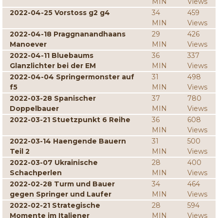
MIN
Views
2022-04-25 Vorstoss g2 g4
34
459
MIN
Views
2022-04-18 Praggnanandhaans
29
426
Manoever
MIN
Views
2022-04-11 Bluebaums
36
337
Glanzlichter bei der EM
MIN
Views
2022-04-04 Springermonster auf
31
498
f5
MIN
Views
2022-03-28 Spanischer
37
780
Doppelbauer
MIN
Views
2022-03-21 Stuetzpunkt 6 Reihe
36
608
MIN
Views
2022-03-14 Haengende Bauern
31
500
Teil 2
MIN
Views
2022-03-07 Ukrainische
28
400
Schachperlen
MIN
Views
2022-02-28 Turm und Bauer
34
464
gegen Springer und Laufer
MIN
Views
2022-02-21 Strategische
28
594
Momente im Italiener
MIN
Views