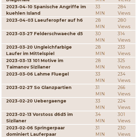
2023-04-10 Spanische Angriffe im
33
284
kuehlen Island
MIN
Views
2023-04-03 Laeuferopfer auf h6
28
280
MIN
Views
2023-03-27 Felderschwaeche d5
30
314
MIN
Views
2023-03-20 Ungleichfarbige
28
233
Laufer im Mittelspiel
MIN
Views
2023-03-13 101 Motive im
28
325
Taimanov Sizilaner
MIN
Views
2023-03-06 Lahme Fluegel
33
234
MIN
Views
2023-02-27 So Glanzpartien
31
266
MIN
Views
2023-02-20 Uebergaenge
33
224
MIN
Views
2023-02-13 Vorstoss d6d5 im
34
301
Sizilaner
MIN
Views
2023-02-06 Springerpaar
31
230
dominiert Lauferpaar
MIN
Views