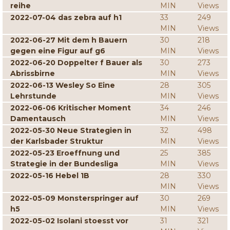
reihe
MIN
Views
2022-07-04 das zebra auf h1
33
249
MIN
Views
2022-06-27 Mit dem h Bauern
30
218
gegen eine Figur auf g6
MIN
Views
2022-06-20 Doppelter f Bauer als
30
273
Abrissbirne
MIN
Views
2022-06-13 Wesley So Eine
28
305
Lehrstunde
MIN
Views
2022-06-06 Kritischer Moment
34
246
Damentausch
MIN
Views
2022-05-30 Neue Strategien in
32
498
der Karlsbader Struktur
MIN
Views
2022-05-23 Eroeffnung und
25
385
Strategie in der Bundesliga
MIN
Views
2022-05-16 Hebel 1B
28
330
MIN
Views
2022-05-09 Monsterspringer auf
30
269
h5
MIN
Views
2022-05-02 Isolani stoesst vor
31
321