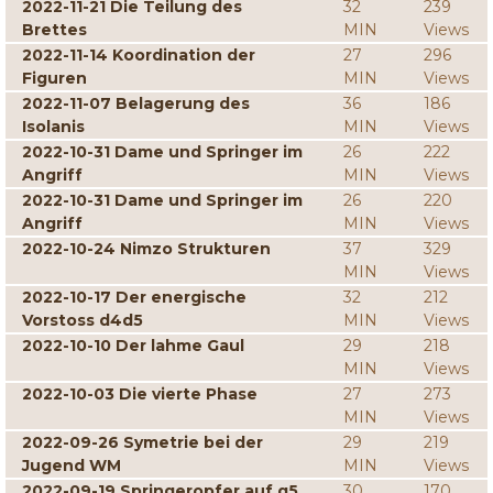
2022-11-21 Die Teilung des
32
239
Brettes
MIN
Views
2022-11-14 Koordination der
27
296
Figuren
MIN
Views
2022-11-07 Belagerung des
36
186
Isolanis
MIN
Views
2022-10-31 Dame und Springer im
26
222
Angriff
MIN
Views
2022-10-31 Dame und Springer im
26
220
Angriff
MIN
Views
2022-10-24 Nimzo Strukturen
37
329
MIN
Views
2022-10-17 Der energische
32
212
Vorstoss d4d5
MIN
Views
2022-10-10 Der lahme Gaul
29
218
MIN
Views
2022-10-03 Die vierte Phase
27
273
MIN
Views
2022-09-26 Symetrie bei der
29
219
Jugend WM
MIN
Views
2022-09-19 Springeropfer auf g5
30
170