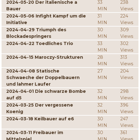
2024-05-20 Der italienische a
33
238
Bauer
MIN
Views
2024-05-06 Infight Kampf um die
31
224
Initiative
MIN
Views
2024-04-29 Triumph des
30
309
Blockadespringers
MIN
Views
2024-04-22 Toedliches Trio
33
302
MIN
Views
2024-04-15 Maroczy-Strukturen
28
313
MIN
Views
2024-04-08 Statische
27
204
Schwaeche der Doppelbauern
MIN
Views
und lahmer Laufer
2024-04-01 Die schwarze Bombe
32
298
auf d5
MIN
Views
2024-03-25 Der vergessene
32
396
Koenig
MIN
Views
2024-03-18 Keilbauer auf e6
30
247
MIN
Views
2024-03-11 Freibauer im
30
361
Mittelspiel
MIN
Views