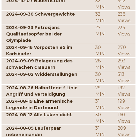
2024-10-07 Bauernsturm
32
342
MIN
Views
2024-09-30 Schwergewichte
32
238
MIN
Views
2024-09-23 Petrosjans
27
234
Qualitaetsopfer bei der
MIN
Views
Olympiade
2024-09-16 Vorposten e5 im
30
270
Karlsbader
MIN
Views
2024-09-09 Belagerung des
28
293
schwachen c Bauern
MIN
Views
2024-09-02 Widderstellungen
30
313
MIN
Views
2024-08-26 Halboffene f Linie
29
192
Angriff und Verteidigung
MIN
Views
2024-08-19 Eine armenische
31
199
Legende in Dortmund
MIN
Views
2024-08-12 Alle Luken dicht
30
160
MIN
Views
2024-08-05 Lauferpaar
31
209
nebeneinander
MIN
Views