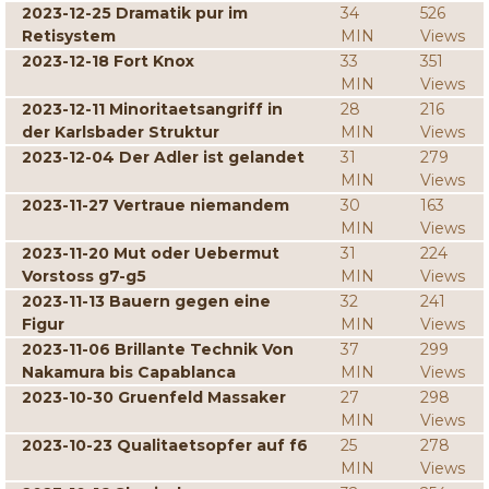
2023-12-25 Dramatik pur im
34
526
Retisystem
MIN
Views
2023-12-18 Fort Knox
33
351
MIN
Views
2023-12-11 Minoritaetsangriff in
28
216
der Karlsbader Struktur
MIN
Views
2023-12-04 Der Adler ist gelandet
31
279
MIN
Views
2023-11-27 Vertraue niemandem
30
163
MIN
Views
2023-11-20 Mut oder Uebermut
31
224
Vorstoss g7-g5
MIN
Views
2023-11-13 Bauern gegen eine
32
241
Figur
MIN
Views
2023-11-06 Brillante Technik Von
37
299
Nakamura bis Capablanca
MIN
Views
2023-10-30 Gruenfeld Massaker
27
298
MIN
Views
2023-10-23 Qualitaetsopfer auf f6
25
278
MIN
Views