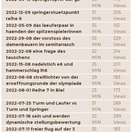
MIN
Views
2022-12-09 springerstuetzpunkt
31
205
reihe 6
MIN
Views
2022-05-09 das laeuferpaar in
35
153
haenden der spitzenspielerinnen
MIN
Views
2022-29-08 der vorstoss des
33
229
damenbauern im semitarrasch
MIN
Views
2022-22-08 eine frage des
32
214
tauschens
MIN
Views
2022-15-08 nadelstich e6 und
25
201
hammerschlag lh6
MIN
Views
2022-08-08 streiflichter von der
29
183
eroeffnungsrunde der olympiade
MIN
Views
2022-08-01 Reihe 7 in Biel
23
173
MIN
Views
2022-07-25 Turm und Laufer vs
31
269
Turm und Springer
MIN
Views
2022-07-18 sein und werden
32
299
dynamische stellungsbewertung
MIN
Views
2022-07-11 freier flug auf der 3
35
183