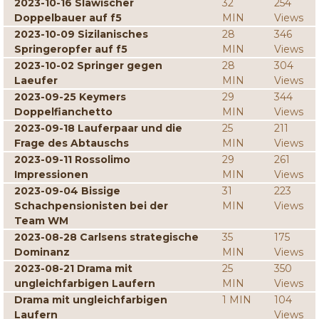
2023-10-16 Slawischer
32
254
Doppelbauer auf f5
MIN
Views
2023-10-09 Sizilanisches
28
346
Springeropfer auf f5
MIN
Views
2023-10-02 Springer gegen
28
304
Laeufer
MIN
Views
2023-09-25 Keymers
29
344
Doppelfianchetto
MIN
Views
2023-09-18 Lauferpaar und die
25
211
Frage des Abtauschs
MIN
Views
2023-09-11 Rossolimo
29
261
Impressionen
MIN
Views
2023-09-04 Bissige
31
223
Schachpensionisten bei der
MIN
Views
Team WM
2023-08-28 Carlsens strategische
35
175
Dominanz
MIN
Views
2023-08-21 Drama mit
25
350
ungleichfarbigen Laufern
MIN
Views
Drama mit ungleichfarbigen
1 MIN
104
Laufern
Views