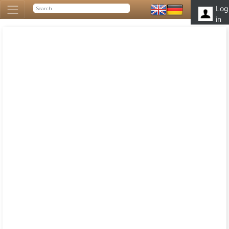
Log
in