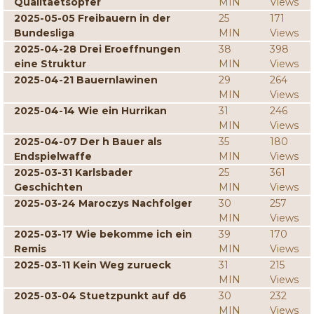
Qualitaetsopfer
MIN
Views
2025-05-05 Freibauern in der
25
171
Bundesliga
MIN
Views
2025-04-28 Drei Eroeffnungen
38
398
eine Struktur
MIN
Views
2025-04-21 Bauernlawinen
29
264
MIN
Views
2025-04-14 Wie ein Hurrikan
31
246
MIN
Views
2025-04-07 Der h Bauer als
35
180
Endspielwaffe
MIN
Views
2025-03-31 Karlsbader
25
361
Geschichten
MIN
Views
2025-03-24 Maroczys Nachfolger
30
257
MIN
Views
2025-03-17 Wie bekomme ich ein
39
170
Remis
MIN
Views
2025-03-11 Kein Weg zurueck
31
215
MIN
Views
2025-03-04 Stuetzpunkt auf d6
30
232
MIN
Views