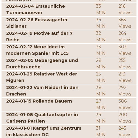
2024-03-04 Erstaunliche
33
216
Turmmanoever
MIN
Views
2024-02-26 Extravaganter
34
363
Sizilaner
MIN
Views
2024-02-19 Motive auf der 7
32
264
Reihe
MIN
Views
2024-02-12 Neue Idee im
33
303
modernen Spanier mit Lc5
MIN
Views
2024-02-05 Uebergaenge und
28
255
Durchbrueche
MIN
Views
2024-01-29 Relativer Wert der
25
213
Figuren
MIN
Views
2024-01-22 Vom Naidorf in den
38
292
Drachen
MIN
Views
2024-01-15 Rollende Bauern
27
386
MIN
Views
2024-01-08 Qualitaetsopfer in
34
200
Carlsens Partien
MIN
Views
2024-01-01 Kampf ums Zentrum
31
245
im klassischen DG
MIN
Views