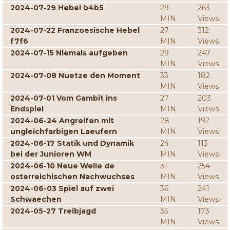
2024-07-29 Hebel b4b5
29
263
MIN
Views
2024-07-22 Franzoesische Hebel
27
312
f7f6
MIN
Views
2024-07-15 Niemals aufgeben
29
247
MIN
Views
2024-07-08 Nuetze den Moment
33
182
MIN
Views
2024-07-01 Vom Gambit ins
27
203
Endspiel
MIN
Views
2024-06-24 Angreifen mit
28
192
ungleichfarbigen Laeufern
MIN
Views
2024-06-17 Statik und Dynamik
24
113
bei der Junioren WM
MIN
Views
2024-06-10 Neue Welle de
31
254
osterreichischen Nachwuchses
MIN
Views
2024-06-03 Spiel auf zwei
36
241
Schwaechen
MIN
Views
2024-05-27 Treibjagd
35
173
MIN
Views