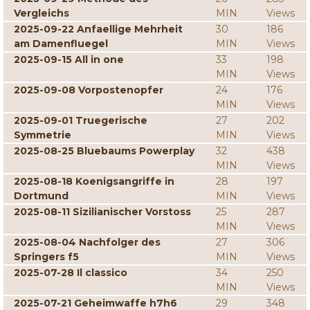
Vergleichs
MIN
Views
2025-09-22 Anfaellige Mehrheit
30
186
am Damenfluegel
MIN
Views
2025-09-15 All in one
33
198
MIN
Views
2025-09-08 Vorpostenopfer
24
176
MIN
Views
2025-09-01 Truegerische
27
202
Symmetrie
MIN
Views
2025-08-25 Bluebaums Powerplay
32
438
MIN
Views
2025-08-18 Koenigsangriffe in
28
197
Dortmund
MIN
Views
2025-08-11 Sizilianischer Vorstoss
25
287
MIN
Views
2025-08-04 Nachfolger des
27
306
Springers f5
MIN
Views
2025-07-28 Il classico
34
250
MIN
Views
2025-07-21 Geheimwaffe h7h6
29
348