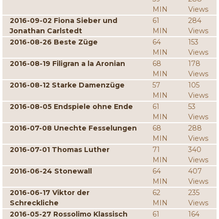
MIN
Views
2016-09-02 Fiona Sieber und
61
284
Jonathan Carlstedt
MIN
Views
2016-08-26 Beste Züge
64
153
MIN
Views
2016-08-19 Filigran a la Aronian
68
178
MIN
Views
2016-08-12 Starke Damenzüge
57
105
MIN
Views
2016-08-05 Endspiele ohne Ende
61
53
MIN
Views
2016-07-08 Unechte Fesselungen
68
288
MIN
Views
2016-07-01 Thomas Luther
71
340
MIN
Views
2016-06-24 Stonewall
64
407
MIN
Views
2016-06-17 Viktor der
62
235
Schreckliche
MIN
Views
2016-05-27 Rossolimo Klassisch
61
164