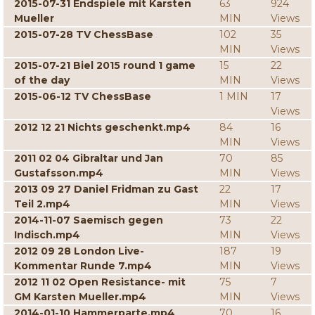
2015-07-31 Endspiele mit Karsten
63
924
Mueller
MIN
Views
2015-07-28 TV ChessBase
102
35
MIN
Views
2015-07-21 Biel 2015 round 1 game
15
22
of the day
MIN
Views
2015-06-12 TV ChessBase
1 MIN
17
Views
2012 12 21 Nichts geschenkt.mp4
84
16
MIN
Views
2011 02 04 Gibraltar und Jan
70
85
Gustafsson.mp4
MIN
Views
2013 09 27 Daniel Fridman zu Gast
22
17
Teil 2.mp4
MIN
Views
2014-11-07 Saemisch gegen
73
22
Indisch.mp4
MIN
Views
2012 09 28 London Live-
187
19
Kommentar Runde 7.mp4
MIN
Views
2012 11 02 Open Resistance- mit
75
7
GM Karsten Mueller.mp4
MIN
Views
2014-01-10 Hammerparte.mp4
70
16