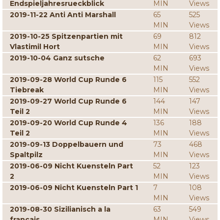
Endspieljahresrueckblick
MIN
Views
2019-11-22 Anti Anti Marshall
65
525
MIN
Views
2019-10-25 Spitzenpartien mit
69
812
Vlastimil Hort
MIN
Views
2019-10-04 Ganz sutsche
62
693
MIN
Views
2019-09-28 World Cup Runde 6
115
552
Tiebreak
MIN
Views
2019-09-27 World Cup Runde 6
144
147
Teil 2
MIN
Views
2019-09-20 World Cup Runde 4
136
188
Teil 2
MIN
Views
2019-09-13 Doppelbauern und
73
468
Spaltpilz
MIN
Views
2019-06-09 Nicht Kuensteln Part
52
123
2
MIN
Views
2019-06-09 Nicht Kuensteln Part 1
7
108
MIN
Views
2019-08-30 Sizilianisch a la
63
549
francais
MIN
Views