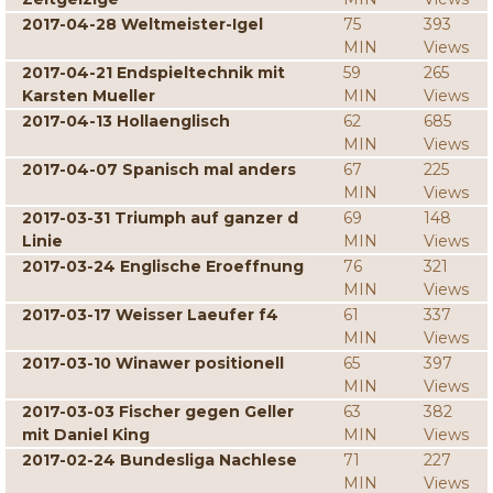
2017-04-28 Weltmeister-Igel
75
393
MIN
Views
2017-04-21 Endspieltechnik mit
59
265
Karsten Mueller
MIN
Views
2017-04-13 Hollaenglisch
62
685
MIN
Views
2017-04-07 Spanisch mal anders
67
225
MIN
Views
2017-03-31 Triumph auf ganzer d
69
148
Linie
MIN
Views
2017-03-24 Englische Eroeffnung
76
321
MIN
Views
2017-03-17 Weisser Laeufer f4
61
337
MIN
Views
2017-03-10 Winawer positionell
65
397
MIN
Views
2017-03-03 Fischer gegen Geller
63
382
mit Daniel King
MIN
Views
2017-02-24 Bundesliga Nachlese
71
227
MIN
Views