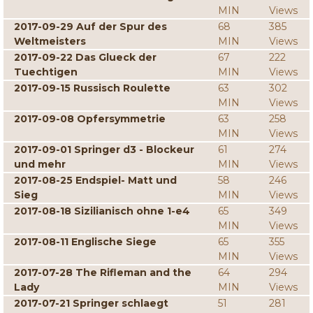
MIN
Views
2017-09-29 Auf der Spur des
68
385
Weltmeisters
MIN
Views
2017-09-22 Das Glueck der
67
222
Tuechtigen
MIN
Views
2017-09-15 Russisch Roulette
63
302
MIN
Views
2017-09-08 Opfersymmetrie
63
258
MIN
Views
2017-09-01 Springer d3 - Blockeur
61
274
und mehr
MIN
Views
2017-08-25 Endspiel- Matt und
58
246
Sieg
MIN
Views
2017-08-18 Sizilianisch ohne 1-e4
65
349
MIN
Views
2017-08-11 Englische Siege
65
355
MIN
Views
2017-07-28 The Rifleman and the
64
294
Lady
MIN
Views
2017-07-21 Springer schlaegt
51
281