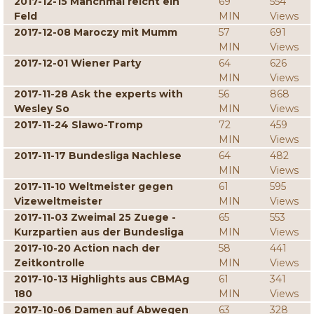
2017-12-15 Manchmal reicht ein
69
554
Feld
MIN
Views
2017-12-08 Maroczy mit Mumm
57
691
MIN
Views
2017-12-01 Wiener Party
64
626
MIN
Views
2017-11-28 Ask the experts with
56
868
Wesley So
MIN
Views
2017-11-24 Slawo-Tromp
72
459
MIN
Views
2017-11-17 Bundesliga Nachlese
64
482
MIN
Views
2017-11-10 Weltmeister gegen
61
595
Vizeweltmeister
MIN
Views
2017-11-03 Zweimal 25 Zuege -
65
553
Kurzpartien aus der Bundesliga
MIN
Views
2017-10-20 Action nach der
58
441
Zeitkontrolle
MIN
Views
2017-10-13 Highlights aus CBMAg
61
341
180
MIN
Views
2017-10-06 Damen auf Abwegen
63
328