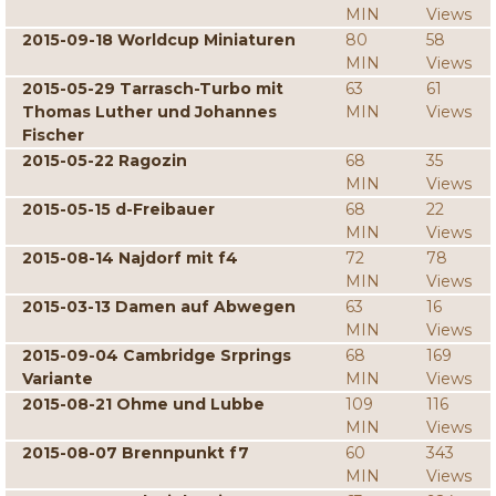
MIN
Views
2015-09-18 Worldcup Miniaturen
80
58
MIN
Views
2015-05-29 Tarrasch-Turbo mit
63
61
Thomas Luther und Johannes
MIN
Views
Fischer
2015-05-22 Ragozin
68
35
MIN
Views
2015-05-15 d-Freibauer
68
22
MIN
Views
2015-08-14 Najdorf mit f4
72
78
MIN
Views
2015-03-13 Damen auf Abwegen
63
16
MIN
Views
2015-09-04 Cambridge Srprings
68
169
Variante
MIN
Views
2015-08-21 Ohme und Lubbe
109
116
MIN
Views
2015-08-07 Brennpunkt f7
60
343
MIN
Views