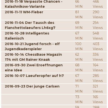
2016-11-18 Verpasste Chancen -
66
466
Kalashnikow-Variante
MIN
Views
2016-11-11 WM-Fieber
81
290
MIN
Views
2016-11-04 Der Tausch des
69
254
Fianchettolaeufers Lh6xg7
MIN
Views
2016-10-28 Intelligentes
67
548
Italienisch
MIN
Views
2016-10-21 Jugend forsch - elf
100
403
Jugendkaderspieler
MIN
Views
2016-10-14 ChessBase Magazin
62
336
174 mit GM Rainer Knaak
MIN
Views
2016-09-30 Zwei Eroeffnungen
68
164
eine Idee
MIN
Views
2016-10-07 Laeuferopfer auf h7
67
285
MIN
Views
2016-09-23 Der junge Carlsen
71
321
MIN
Views
73
165
MIN
Views
59
288