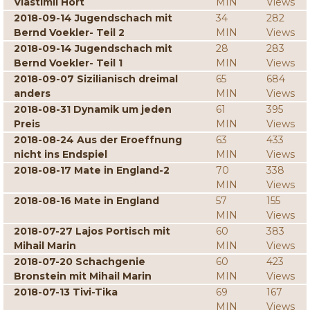
Vlastimil Hort
MIN
Views
2018-09-14 Jugendschach mit
34
282
Bernd Voekler- Teil 2
MIN
Views
2018-09-14 Jugendschach mit
28
283
Bernd Voekler- Teil 1
MIN
Views
2018-09-07 Sizilianisch dreimal
65
684
anders
MIN
Views
2018-08-31 Dynamik um jeden
61
395
Preis
MIN
Views
2018-08-24 Aus der Eroeffnung
63
433
nicht ins Endspiel
MIN
Views
2018-08-17 Mate in England-2
70
338
MIN
Views
2018-08-16 Mate in England
57
155
MIN
Views
2018-07-27 Lajos Portisch mit
60
383
Mihail Marin
MIN
Views
2018-07-20 Schachgenie
60
423
Bronstein mit Mihail Marin
MIN
Views
2018-07-13 Tivi-Tika
69
167
MIN
Views