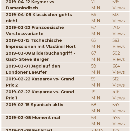
2019-04-12 Keymer vs-
71
595
Damenindisch
MIN
Views
2019-04-05 Klassischer gehts
66
513
nicht
MIN
Views
2019-03-22 Franzoesische
67
702
Vorstossvariante
MIN
Views
2019-03-15 Tschechische
65
563
Impressionen mit Vlastimil Hort
MIN
Views
2019-03-08 Bilderbuchangriff -
67
502
Gast- Steve Berger
MIN
Views
2019-03-01 Jagd auf den
58
664
Londoner Laeufer
MIN
Views
2019-02-22 Kasparov vs- Grand
55
512
Prix 2
MIN
Views
2019-02-22 Kasparov vs- Grand
19
416
Prix 1
MIN
Views
2019-02-15 Spanisch aktiv
68
547
MIN
Views
2019-02-08 Moment mal
69
475
MIN
Views
2019-02-08 Fehlstart
2 MIN
177