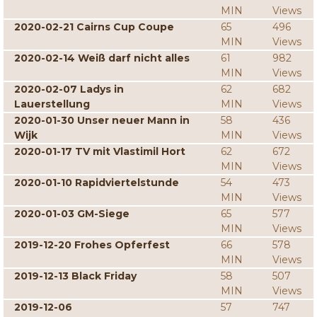
MIN
Views
2020-02-21 Cairns Cup Coupe
65
496
MIN
Views
2020-02-14 Weiß darf nicht alles
61
982
MIN
Views
2020-02-07 Ladys in
62
682
Lauerstellung
MIN
Views
2020-01-30 Unser neuer Mann in
58
436
Wijk
MIN
Views
2020-01-17 TV mit Vlastimil Hort
62
672
MIN
Views
2020-01-10 Rapidviertelstunde
54
473
MIN
Views
2020-01-03 GM-Siege
65
577
MIN
Views
2019-12-20 Frohes Opferfest
66
578
MIN
Views
2019-12-13 Black Friday
58
507
MIN
Views
2019-12-06
57
747