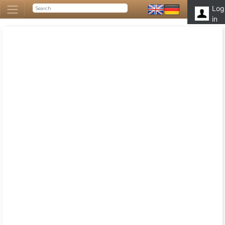
Log
in