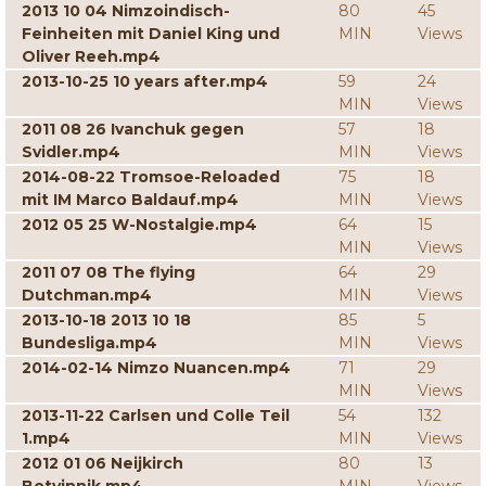
2013 10 04 Nimzoindisch-
80
45
Feinheiten mit Daniel King und
MIN
Views
Oliver Reeh.mp4
2013-10-25 10 years after.mp4
59
24
MIN
Views
2011 08 26 Ivanchuk gegen
57
18
Svidler.mp4
MIN
Views
2014-08-22 Tromsoe-Reloaded
75
18
mit IM Marco Baldauf.mp4
MIN
Views
2012 05 25 W-Nostalgie.mp4
64
15
MIN
Views
2011 07 08 The flying
64
29
Dutchman.mp4
MIN
Views
2013-10-18 2013 10 18
85
5
Bundesliga.mp4
MIN
Views
2014-02-14 Nimzo Nuancen.mp4
71
29
MIN
Views
2013-11-22 Carlsen und Colle Teil
54
132
1.mp4
MIN
Views
2012 01 06 Neijkirch
80
13