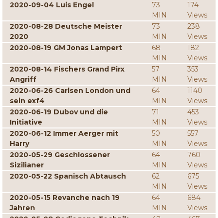
2020-09-04 Luis Engel
73
174
MIN
Views
2020-08-28 Deutsche Meister
73
238
2020
MIN
Views
2020-08-19 GM Jonas Lampert
68
182
MIN
Views
2020-08-14 Fischers Grand Pirx
57
353
Angriff
MIN
Views
2020-06-26 Carlsen London und
64
1140
sein exf4
MIN
Views
2020-06-19 Dubov und die
71
453
Initiative
MIN
Views
2020-06-12 Immer Aerger mit
50
557
Harry
MIN
Views
2020-05-29 Geschlossener
64
760
Sizilianer
MIN
Views
2020-05-22 Spanisch Abtausch
62
675
MIN
Views
2020-05-15 Revanche nach 19
64
684
Jahren
MIN
Views