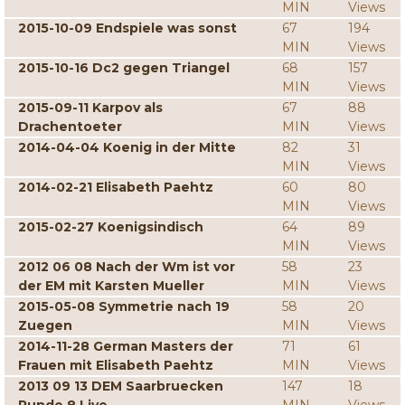
MIN
Views
2015-10-09 Endspiele was sonst
67
194
MIN
Views
2015-10-16 Dc2 gegen Triangel
68
157
MIN
Views
2015-09-11 Karpov als
67
88
Drachentoeter
MIN
Views
2014-04-04 Koenig in der Mitte
82
31
MIN
Views
2014-02-21 Elisabeth Paehtz
60
80
MIN
Views
2015-02-27 Koenigsindisch
64
89
MIN
Views
2012 06 08 Nach der Wm ist vor
58
23
der EM mit Karsten Mueller
MIN
Views
2015-05-08 Symmetrie nach 19
58
20
Zuegen
MIN
Views
2014-11-28 German Masters der
71
61
Frauen mit Elisabeth Paehtz
MIN
Views
2013 09 13 DEM Saarbruecken
147
18