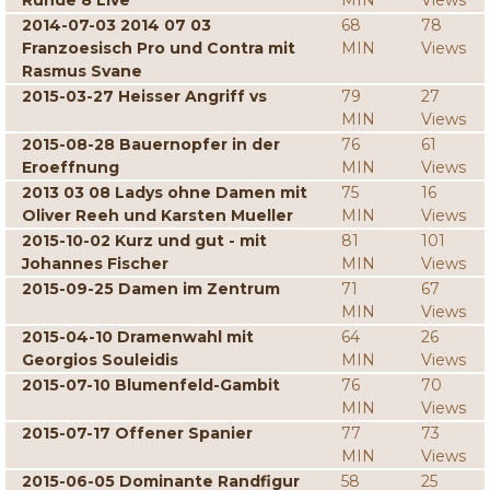
Runde 8 Live
MIN
Views
2014-07-03 2014 07 03
68
78
Franzoesisch Pro und Contra mit
MIN
Views
Rasmus Svane
2015-03-27 Heisser Angriff vs
79
27
MIN
Views
2015-08-28 Bauernopfer in der
76
61
Eroeffnung
MIN
Views
2013 03 08 Ladys ohne Damen mit
75
16
Oliver Reeh und Karsten Mueller
MIN
Views
2015-10-02 Kurz und gut - mit
81
101
Johannes Fischer
MIN
Views
2015-09-25 Damen im Zentrum
71
67
MIN
Views
2015-04-10 Dramenwahl mit
64
26
Georgios Souleidis
MIN
Views
2015-07-10 Blumenfeld-Gambit
76
70
MIN
Views
2015-07-17 Offener Spanier
77
73
MIN
Views
2015-06-05 Dominante Randfigur
58
25