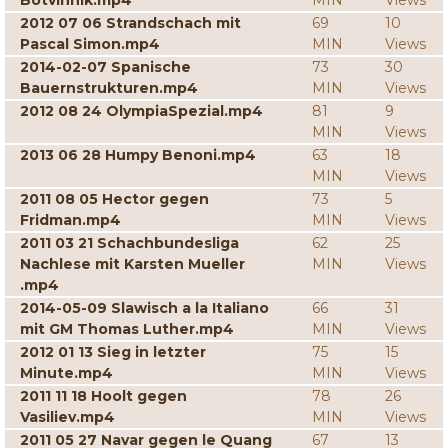
Botvinnik.mp4
MIN
Views
2012 07 06 Strandschach mit
69
10
Pascal Simon.mp4
MIN
Views
2014-02-07 Spanische
73
30
Bauernstrukturen.mp4
MIN
Views
2012 08 24 OlympiaSpezial.mp4
81
9
MIN
Views
2013 06 28 Humpy Benoni.mp4
63
18
MIN
Views
2011 08 05 Hector gegen
73
5
Fridman.mp4
MIN
Views
2011 03 21 Schachbundesliga
62
25
Nachlese mit Karsten Mueller
MIN
Views
.mp4
2014-05-09 Slawisch a la Italiano
66
31
mit GM Thomas Luther.mp4
MIN
Views
2012 01 13 Sieg in letzter
75
15
Minute.mp4
MIN
Views
2011 11 18 Hoolt gegen
78
26
Vasiliev.mp4
MIN
Views
2011 05 27 Navar gegen le Quang
67
13