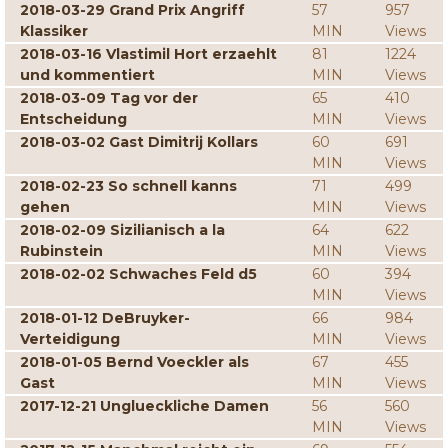
2018-03-29 Grand Prix Angriff
57
957
Klassiker
MIN
Views
2018-03-16 Vlastimil Hort erzaehlt
81
1224
und kommentiert
MIN
Views
2018-03-09 Tag vor der
65
410
Entscheidung
MIN
Views
2018-03-02 Gast Dimitrij Kollars
60
691
MIN
Views
2018-02-23 So schnell kanns
71
499
gehen
MIN
Views
2018-02-09 Sizilianisch a la
64
622
Rubinstein
MIN
Views
2018-02-02 Schwaches Feld d5
60
394
MIN
Views
2018-01-12 DeBruyker-
66
984
Verteidigung
MIN
Views
2018-01-05 Bernd Voeckler als
67
455
Gast
MIN
Views
2017-12-21 Unglueckliche Damen
56
560
MIN
Views