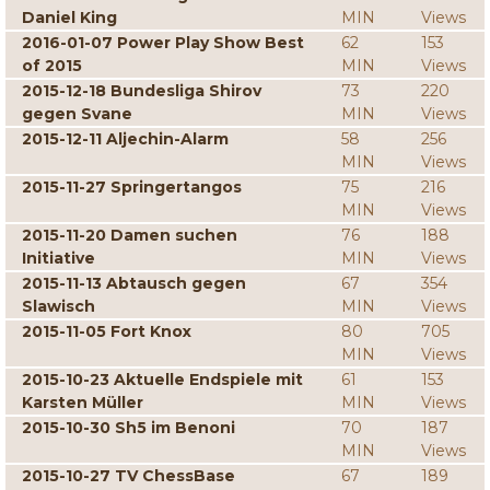
Daniel King
MIN
Views
2016-01-07 Power Play Show Best
62
153
of 2015
MIN
Views
2015-12-18 Bundesliga Shirov
73
220
gegen Svane
MIN
Views
2015-12-11 Aljechin-Alarm
58
256
MIN
Views
2015-11-27 Springertangos
75
216
MIN
Views
2015-11-20 Damen suchen
76
188
Initiative
MIN
Views
2015-11-13 Abtausch gegen
67
354
Slawisch
MIN
Views
2015-11-05 Fort Knox
80
705
MIN
Views
2015-10-23 Aktuelle Endspiele mit
61
153
Karsten Müller
MIN
Views
2015-10-30 Sh5 im Benoni
70
187
MIN
Views
2015-10-27 TV ChessBase
67
189