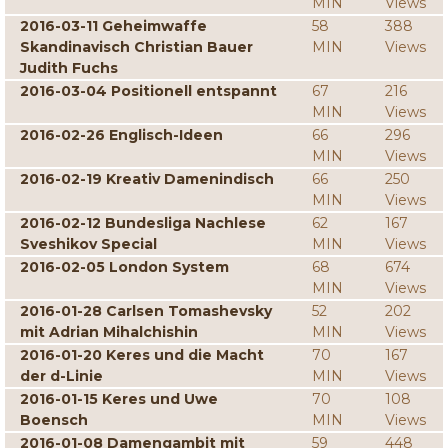
MIN
Views
2016-03-11 Geheimwaffe
58
388
Skandinavisch Christian Bauer
MIN
Views
Judith Fuchs
2016-03-04 Positionell entspannt
67
216
MIN
Views
2016-02-26 Englisch-Ideen
66
296
MIN
Views
2016-02-19 Kreativ Damenindisch
66
250
MIN
Views
2016-02-12 Bundesliga Nachlese
62
167
Sveshikov Special
MIN
Views
2016-02-05 London System
68
674
MIN
Views
2016-01-28 Carlsen Tomashevsky
52
202
mit Adrian Mihalchishin
MIN
Views
2016-01-20 Keres und die Macht
70
167
der d-Linie
MIN
Views
2016-01-15 Keres und Uwe
70
108
Boensch
MIN
Views
2016-01-08 Damengambit mit
59
448