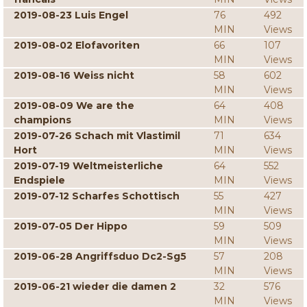
2019-08-23 Luis Engel
76
492
MIN
Views
2019-08-02 Elofavoriten
66
107
MIN
Views
2019-08-16 Weiss nicht
58
602
MIN
Views
2019-08-09 We are the
64
408
champions
MIN
Views
2019-07-26 Schach mit Vlastimil
71
634
Hort
MIN
Views
2019-07-19 Weltmeisterliche
64
552
Endspiele
MIN
Views
2019-07-12 Scharfes Schottisch
55
427
MIN
Views
2019-07-05 Der Hippo
59
509
MIN
Views
2019-06-28 Angriffsduo Dc2-Sg5
57
208
MIN
Views
2019-06-21 wieder die damen 2
32
576
MIN
Views