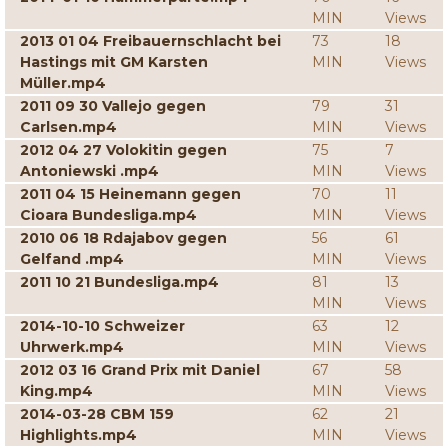
MIN
Views
2013 01 04 Freibauernschlacht bei
73
18
Hastings mit GM Karsten
MIN
Views
Müller.mp4
2011 09 30 Vallejo gegen
79
31
Carlsen.mp4
MIN
Views
2012 04 27 Volokitin gegen
75
7
Antoniewski .mp4
MIN
Views
2011 04 15 Heinemann gegen
70
11
Cioara Bundesliga.mp4
MIN
Views
2010 06 18 Rdajabov gegen
56
61
Gelfand .mp4
MIN
Views
2011 10 21 Bundesliga.mp4
81
13
MIN
Views
2014-10-10 Schweizer
63
12
Uhrwerk.mp4
MIN
Views
2012 03 16 Grand Prix mit Daniel
67
58
King.mp4
MIN
Views
2014-03-28 CBM 159
62
21
Highlights.mp4
MIN
Views