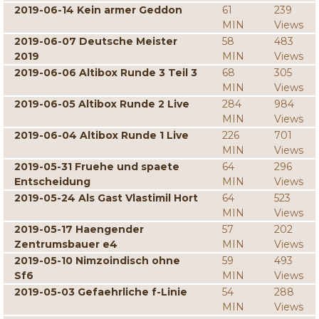
2019-06-14 Kein armer Geddon
61
239
MIN
Views
2019-06-07 Deutsche Meister
58
483
2019
MIN
Views
2019-06-06 Altibox Runde 3 Teil 3
68
305
MIN
Views
2019-06-05 Altibox Runde 2 Live
284
984
MIN
Views
2019-06-04 Altibox Runde 1 Live
226
701
MIN
Views
2019-05-31 Fruehe und spaete
64
296
Entscheidung
MIN
Views
2019-05-24 Als Gast Vlastimil Hort
64
523
MIN
Views
2019-05-17 Haengender
57
202
Zentrumsbauer e4
MIN
Views
2019-05-10 Nimzoindisch ohne
59
493
Sf6
MIN
Views
2019-05-03 Gefaehrliche f-Linie
54
288
MIN
Views