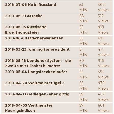
2018-07-06 Ko in Russland
53
302
MIN
Views
2018-06-21 Attacke
68
312
MIN
Views
2018-06-15 Russische
62
419
Eroeffnungsfeier
MIN
Views
2018-06-08 Drachenvarianten
66
671
MIN
Views
2018-05-25 running for president
61
411
MIN
Views
2018-05-18 Londoner System - die
60
916
Zweite mit Elisabeth Paehtz
MIN
Views
2018-05-04 Langstreckenlaufer
66
391
MIN
Views
2018-04-20 Weltmeister-Igel 2
66
479
MIN
Views
2018-04-13 Gediegen- aber giftig
59
462
MIN
Views
2018-04-05 Weltmeister
57
601
Koenigsindisch
MIN
Views