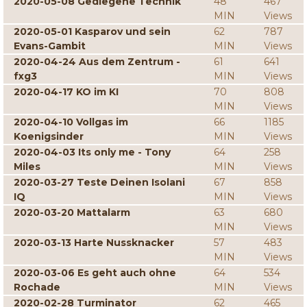
2020-05-08 Gediegene Technik
48
467
MIN
Views
2020-05-01 Kasparov und sein
62
787
Evans-Gambit
MIN
Views
2020-04-24 Aus dem Zentrum -
61
641
fxg3
MIN
Views
2020-04-17 KO im KI
70
808
MIN
Views
2020-04-10 Vollgas im
66
1185
Koenigsinder
MIN
Views
2020-04-03 Its only me - Tony
64
258
Miles
MIN
Views
2020-03-27 Teste Deinen Isolani
67
858
IQ
MIN
Views
2020-03-20 Mattalarm
63
680
MIN
Views
2020-03-13 Harte Nussknacker
57
483
MIN
Views
2020-03-06 Es geht auch ohne
64
534
Rochade
MIN
Views
2020-02-28 Turminator
62
465