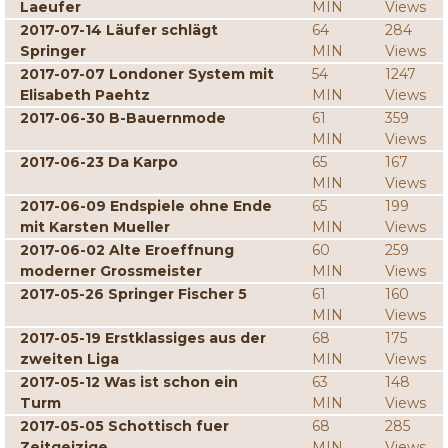
Laeufer
MIN
Views
2017-07-14 Läufer schlägt
64
284
Springer
MIN
Views
2017-07-07 Londoner System mit
54
1247
Elisabeth Paehtz
MIN
Views
2017-06-30 B-Bauernmode
61
359
MIN
Views
2017-06-23 Da Karpo
65
167
MIN
Views
2017-06-09 Endspiele ohne Ende
65
199
mit Karsten Mueller
MIN
Views
2017-06-02 Alte Eroeffnung
60
259
moderner Grossmeister
MIN
Views
2017-05-26 Springer Fischer 5
61
160
MIN
Views
2017-05-19 Erstklassiges aus der
68
175
zweiten Liga
MIN
Views
2017-05-12 Was ist schon ein
63
148
Turm
MIN
Views
2017-05-05 Schottisch fuer
68
285
Zeitgeizige
MIN
Views