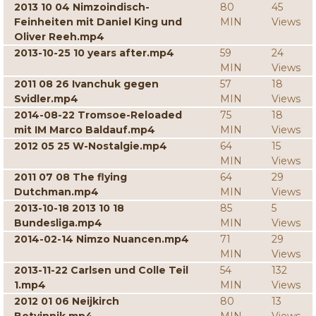
2013 10 04 Nimzoindisch-
80
45
Feinheiten mit Daniel King und
MIN
Views
Oliver Reeh.mp4
2013-10-25 10 years after.mp4
59
24
MIN
Views
2011 08 26 Ivanchuk gegen
57
18
Svidler.mp4
MIN
Views
2014-08-22 Tromsoe-Reloaded
75
18
mit IM Marco Baldauf.mp4
MIN
Views
2012 05 25 W-Nostalgie.mp4
64
15
MIN
Views
2011 07 08 The flying
64
29
Dutchman.mp4
MIN
Views
2013-10-18 2013 10 18
85
5
Bundesliga.mp4
MIN
Views
2014-02-14 Nimzo Nuancen.mp4
71
29
MIN
Views
2013-11-22 Carlsen und Colle Teil
54
132
1.mp4
MIN
Views
2012 01 06 Neijkirch
80
13