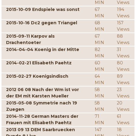
MIN
Views
2015-10-09 Endspiele was sonst
67
194
MIN
Views
2015-10-16 Dc2 gegen Triangel
68
157
MIN
Views
2015-09-11 Karpov als
67
88
Drachentoeter
MIN
Views
2014-04-04 Koenig in der Mitte
82
31
MIN
Views
2014-02-21 Elisabeth Paehtz
60
80
MIN
Views
2015-02-27 Koenigsindisch
64
89
MIN
Views
2012 06 08 Nach der Wm ist vor
58
23
der EM mit Karsten Mueller
MIN
Views
2015-05-08 Symmetrie nach 19
58
20
Zuegen
MIN
Views
2014-11-28 German Masters der
71
61
Frauen mit Elisabeth Paehtz
MIN
Views
2013 09 13 DEM Saarbruecken
147
18