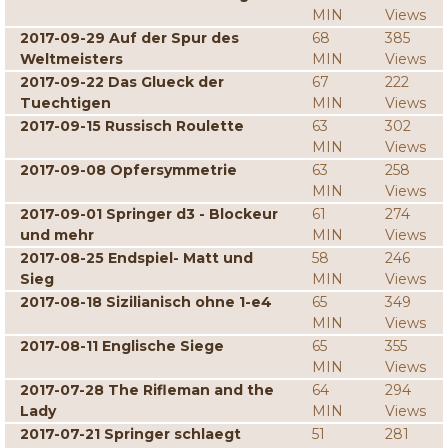
MIN
Views
2017-09-29 Auf der Spur des
68
385
Weltmeisters
MIN
Views
2017-09-22 Das Glueck der
67
222
Tuechtigen
MIN
Views
2017-09-15 Russisch Roulette
63
302
MIN
Views
2017-09-08 Opfersymmetrie
63
258
MIN
Views
2017-09-01 Springer d3 - Blockeur
61
274
und mehr
MIN
Views
2017-08-25 Endspiel- Matt und
58
246
Sieg
MIN
Views
2017-08-18 Sizilianisch ohne 1-e4
65
349
MIN
Views
2017-08-11 Englische Siege
65
355
MIN
Views
2017-07-28 The Rifleman and the
64
294
Lady
MIN
Views
2017-07-21 Springer schlaegt
51
281