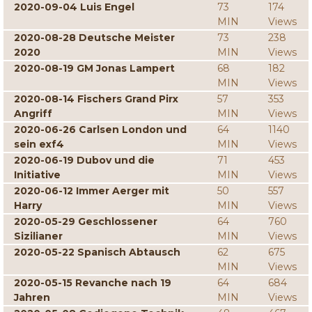
2020-09-04 Luis Engel
73
174
MIN
Views
2020-08-28 Deutsche Meister
73
238
2020
MIN
Views
2020-08-19 GM Jonas Lampert
68
182
MIN
Views
2020-08-14 Fischers Grand Pirx
57
353
Angriff
MIN
Views
2020-06-26 Carlsen London und
64
1140
sein exf4
MIN
Views
2020-06-19 Dubov und die
71
453
Initiative
MIN
Views
2020-06-12 Immer Aerger mit
50
557
Harry
MIN
Views
2020-05-29 Geschlossener
64
760
Sizilianer
MIN
Views
2020-05-22 Spanisch Abtausch
62
675
MIN
Views
2020-05-15 Revanche nach 19
64
684
Jahren
MIN
Views