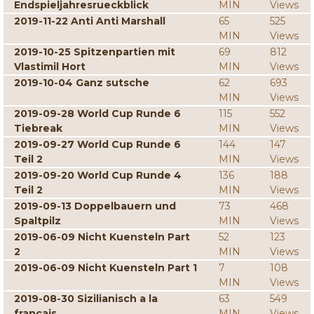
Endspieljahresrueckblick
MIN
Views
2019-11-22 Anti Anti Marshall
65
525
MIN
Views
2019-10-25 Spitzenpartien mit
69
812
Vlastimil Hort
MIN
Views
2019-10-04 Ganz sutsche
62
693
MIN
Views
2019-09-28 World Cup Runde 6
115
552
Tiebreak
MIN
Views
2019-09-27 World Cup Runde 6
144
147
Teil 2
MIN
Views
2019-09-20 World Cup Runde 4
136
188
Teil 2
MIN
Views
2019-09-13 Doppelbauern und
73
468
Spaltpilz
MIN
Views
2019-06-09 Nicht Kuensteln Part
52
123
2
MIN
Views
2019-06-09 Nicht Kuensteln Part 1
7
108
MIN
Views
2019-08-30 Sizilianisch a la
63
549
francais
MIN
Views