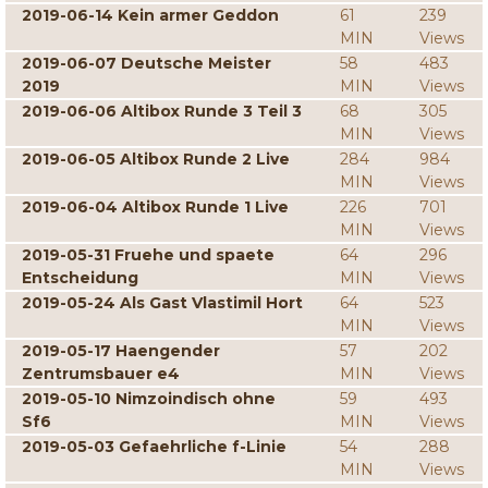
2019-06-14 Kein armer Geddon
61
239
MIN
Views
2019-06-07 Deutsche Meister
58
483
2019
MIN
Views
2019-06-06 Altibox Runde 3 Teil 3
68
305
MIN
Views
2019-06-05 Altibox Runde 2 Live
284
984
MIN
Views
2019-06-04 Altibox Runde 1 Live
226
701
MIN
Views
2019-05-31 Fruehe und spaete
64
296
Entscheidung
MIN
Views
2019-05-24 Als Gast Vlastimil Hort
64
523
MIN
Views
2019-05-17 Haengender
57
202
Zentrumsbauer e4
MIN
Views
2019-05-10 Nimzoindisch ohne
59
493
Sf6
MIN
Views
2019-05-03 Gefaehrliche f-Linie
54
288
MIN
Views