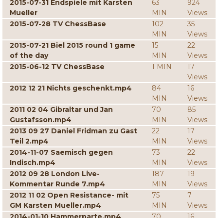
2015-07-31 Endspiele mit Karsten
63
924
Mueller
MIN
Views
2015-07-28 TV ChessBase
102
35
MIN
Views
2015-07-21 Biel 2015 round 1 game
15
22
of the day
MIN
Views
2015-06-12 TV ChessBase
1 MIN
17
Views
2012 12 21 Nichts geschenkt.mp4
84
16
MIN
Views
2011 02 04 Gibraltar und Jan
70
85
Gustafsson.mp4
MIN
Views
2013 09 27 Daniel Fridman zu Gast
22
17
Teil 2.mp4
MIN
Views
2014-11-07 Saemisch gegen
73
22
Indisch.mp4
MIN
Views
2012 09 28 London Live-
187
19
Kommentar Runde 7.mp4
MIN
Views
2012 11 02 Open Resistance- mit
75
7
GM Karsten Mueller.mp4
MIN
Views
2014-01-10 Hammerparte.mp4
70
16