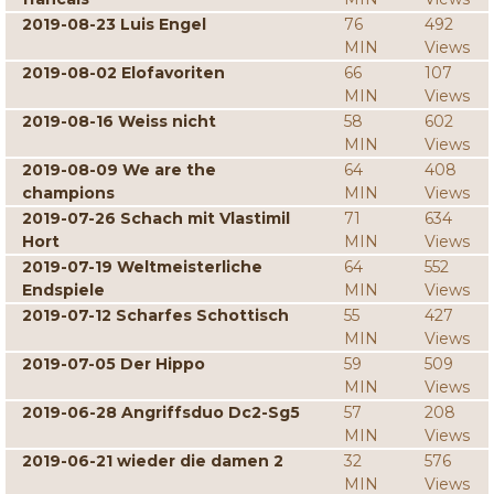
2019-08-23 Luis Engel
76
492
MIN
Views
2019-08-02 Elofavoriten
66
107
MIN
Views
2019-08-16 Weiss nicht
58
602
MIN
Views
2019-08-09 We are the
64
408
champions
MIN
Views
2019-07-26 Schach mit Vlastimil
71
634
Hort
MIN
Views
2019-07-19 Weltmeisterliche
64
552
Endspiele
MIN
Views
2019-07-12 Scharfes Schottisch
55
427
MIN
Views
2019-07-05 Der Hippo
59
509
MIN
Views
2019-06-28 Angriffsduo Dc2-Sg5
57
208
MIN
Views
2019-06-21 wieder die damen 2
32
576
MIN
Views