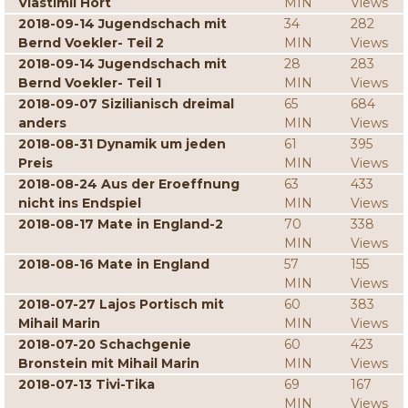
Vlastimil Hort
MIN
Views
2018-09-14 Jugendschach mit
34
282
Bernd Voekler- Teil 2
MIN
Views
2018-09-14 Jugendschach mit
28
283
Bernd Voekler- Teil 1
MIN
Views
2018-09-07 Sizilianisch dreimal
65
684
anders
MIN
Views
2018-08-31 Dynamik um jeden
61
395
Preis
MIN
Views
2018-08-24 Aus der Eroeffnung
63
433
nicht ins Endspiel
MIN
Views
2018-08-17 Mate in England-2
70
338
MIN
Views
2018-08-16 Mate in England
57
155
MIN
Views
2018-07-27 Lajos Portisch mit
60
383
Mihail Marin
MIN
Views
2018-07-20 Schachgenie
60
423
Bronstein mit Mihail Marin
MIN
Views
2018-07-13 Tivi-Tika
69
167
MIN
Views