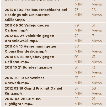
MIN
Views
2013 01 04 Freibauernschlacht bei
73
18
Hastings mit GM Karsten
MIN
Views
Müller.mp4
2011 09 30 Vallejo gegen
79
31
Carlsen.mp4
MIN
Views
2012 04 27 Volokitin gegen
75
7
Antoniewski .mp4
MIN
Views
2011 04 15 Heinemann gegen
70
11
Cioara Bundesliga.mp4
MIN
Views
2010 06 18 Rdajabov gegen
56
61
Gelfand .mp4
MIN
Views
2011 10 21 Bundesliga.mp4
81
13
MIN
Views
2014-10-10 Schweizer
63
12
Uhrwerk.mp4
MIN
Views
2012 03 16 Grand Prix mit Daniel
67
58
King.mp4
MIN
Views
2014-03-28 CBM 159
62
21
Highlights.mp4
MIN
Views