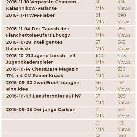
2016-11-18 Verpasste Chancen -
66
466
Kalashnikow-Variante
MIN
Views
2016-11-11 WM-Fieber
81
290
MIN
Views
2016-11-04 Der Tausch des
69
254
Fianchettolaeufers Lh6xg7
MIN
Views
2016-10-28 Intelligentes
67
548
Italienisch
MIN
Views
2016-10-21 Jugend forsch - elf
100
403
Jugendkaderspieler
MIN
Views
2016-10-14 ChessBase Magazin
62
336
174 mit GM Rainer Knaak
MIN
Views
2016-09-30 Zwei Eroeffnungen
68
164
eine Idee
MIN
Views
2016-10-07 Laeuferopfer auf h7
67
285
MIN
Views
2016-09-23 Der junge Carlsen
71
321
MIN
Views
73
165
MIN
Views
59
288