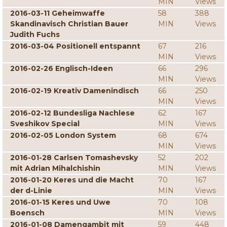
MIN
Views
2016-03-11 Geheimwaffe
58
388
Skandinavisch Christian Bauer
MIN
Views
Judith Fuchs
2016-03-04 Positionell entspannt
67
216
MIN
Views
2016-02-26 Englisch-Ideen
66
296
MIN
Views
2016-02-19 Kreativ Damenindisch
66
250
MIN
Views
2016-02-12 Bundesliga Nachlese
62
167
Sveshikov Special
MIN
Views
2016-02-05 London System
68
674
MIN
Views
2016-01-28 Carlsen Tomashevsky
52
202
mit Adrian Mihalchishin
MIN
Views
2016-01-20 Keres und die Macht
70
167
der d-Linie
MIN
Views
2016-01-15 Keres und Uwe
70
108
Boensch
MIN
Views
2016-01-08 Damengambit mit
59
448