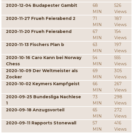
2020-12-04 Budapester Gambit
68
526
MIN
Views
2020-11-27 Frueh Feierabend 2
71
187
MIN
Views
2020-11-20 Frueh Feierabend
67
154
MIN
Views
2020-11-13 Fischers Plan b
63
197
MIN
Views
2020-10-16 Caro Kann bei Norway
54
555
Chess
MIN
Views
2020-10-09 Der Weltmeister als
69
305
Zocker
MIN
Views
2020-10-02 Keymers Kampfgeist
66
267
MIN
Views
2020-09-25 Bundesliga Nachlese
73
298
1
MIN
Views
2020-09-18 Anzugsvorteil
65
272
MIN
Views
2020-09-11 Rapports Stonewall
57
416
MIN
Views