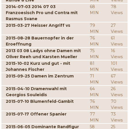
Runde 8 Live
MIN
Views
2014-07-03 2014 07 03
68
78
Franzoesisch Pro und Contra mit
MIN
Views
Rasmus Svane
2015-03-27 Heisser Angriff vs
79
27
MIN
Views
2015-08-28 Bauernopfer in der
76
61
Eroeffnung
MIN
Views
2013 03 08 Ladys ohne Damen mit
75
16
Oliver Reeh und Karsten Mueller
MIN
Views
2015-10-02 Kurz und gut - mit
81
101
Johannes Fischer
MIN
Views
2015-09-25 Damen im Zentrum
71
67
MIN
Views
2015-04-10 Dramenwahl mit
64
26
Georgios Souleidis
MIN
Views
2015-07-10 Blumenfeld-Gambit
76
70
MIN
Views
2015-07-17 Offener Spanier
77
73
MIN
Views
2015-06-05 Dominante Randfigur
58
25