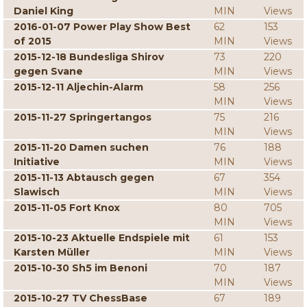
Daniel King
MIN
Views
2016-01-07 Power Play Show Best
62
153
of 2015
MIN
Views
2015-12-18 Bundesliga Shirov
73
220
gegen Svane
MIN
Views
2015-12-11 Aljechin-Alarm
58
256
MIN
Views
2015-11-27 Springertangos
75
216
MIN
Views
2015-11-20 Damen suchen
76
188
Initiative
MIN
Views
2015-11-13 Abtausch gegen
67
354
Slawisch
MIN
Views
2015-11-05 Fort Knox
80
705
MIN
Views
2015-10-23 Aktuelle Endspiele mit
61
153
Karsten Müller
MIN
Views
2015-10-30 Sh5 im Benoni
70
187
MIN
Views
2015-10-27 TV ChessBase
67
189