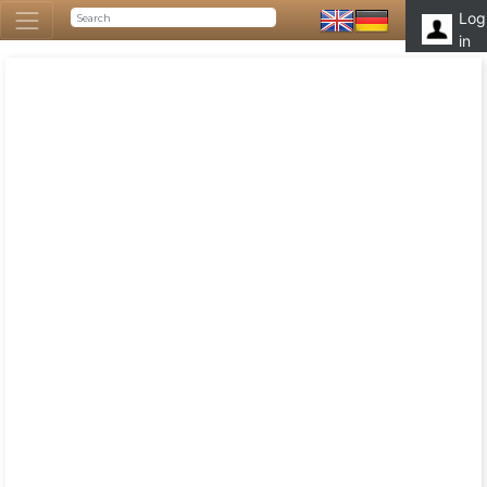
Log
in