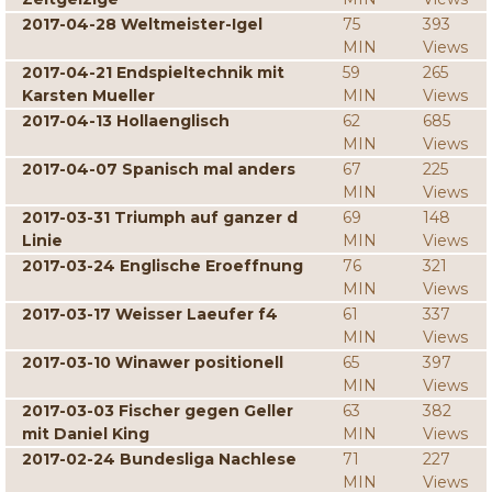
2017-04-28 Weltmeister-Igel
75
393
MIN
Views
2017-04-21 Endspieltechnik mit
59
265
Karsten Mueller
MIN
Views
2017-04-13 Hollaenglisch
62
685
MIN
Views
2017-04-07 Spanisch mal anders
67
225
MIN
Views
2017-03-31 Triumph auf ganzer d
69
148
Linie
MIN
Views
2017-03-24 Englische Eroeffnung
76
321
MIN
Views
2017-03-17 Weisser Laeufer f4
61
337
MIN
Views
2017-03-10 Winawer positionell
65
397
MIN
Views
2017-03-03 Fischer gegen Geller
63
382
mit Daniel King
MIN
Views
2017-02-24 Bundesliga Nachlese
71
227
MIN
Views