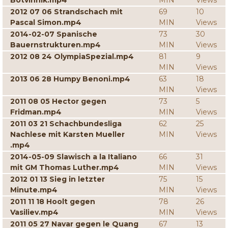
Botvinnik.mp4
MIN
Views
2012 07 06 Strandschach mit
69
10
Pascal Simon.mp4
MIN
Views
2014-02-07 Spanische
73
30
Bauernstrukturen.mp4
MIN
Views
2012 08 24 OlympiaSpezial.mp4
81
9
MIN
Views
2013 06 28 Humpy Benoni.mp4
63
18
MIN
Views
2011 08 05 Hector gegen
73
5
Fridman.mp4
MIN
Views
2011 03 21 Schachbundesliga
62
25
Nachlese mit Karsten Mueller
MIN
Views
.mp4
2014-05-09 Slawisch a la Italiano
66
31
mit GM Thomas Luther.mp4
MIN
Views
2012 01 13 Sieg in letzter
75
15
Minute.mp4
MIN
Views
2011 11 18 Hoolt gegen
78
26
Vasiliev.mp4
MIN
Views
2011 05 27 Navar gegen le Quang
67
13