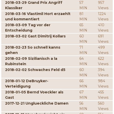
2018-03-29 Grand Prix Angriff
57
957
Klassiker
MIN
Views
2018-03-16 Vlastimil Hort erzaehlt
81
1224
und kommentiert
MIN
Views
2018-03-09 Tag vor der
65
410
Entscheidung
MIN
Views
2018-03-02 Gast Dimitrij Kollars
60
691
MIN
Views
2018-02-23 So schnell kanns
71
499
gehen
MIN
Views
2018-02-09 Sizilianisch a la
64
622
Rubinstein
MIN
Views
2018-02-02 Schwaches Feld d5
60
394
MIN
Views
2018-01-12 DeBruyker-
66
984
Verteidigung
MIN
Views
2018-01-05 Bernd Voeckler als
67
455
Gast
MIN
Views
2017-12-21 Unglueckliche Damen
56
560
MIN
Views