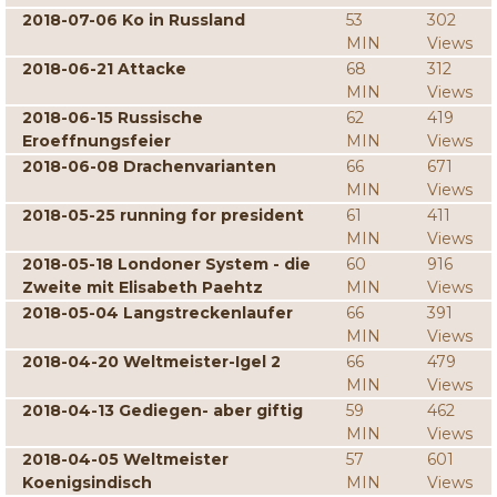
2018-07-06 Ko in Russland
53
302
MIN
Views
2018-06-21 Attacke
68
312
MIN
Views
2018-06-15 Russische
62
419
Eroeffnungsfeier
MIN
Views
2018-06-08 Drachenvarianten
66
671
MIN
Views
2018-05-25 running for president
61
411
MIN
Views
2018-05-18 Londoner System - die
60
916
Zweite mit Elisabeth Paehtz
MIN
Views
2018-05-04 Langstreckenlaufer
66
391
MIN
Views
2018-04-20 Weltmeister-Igel 2
66
479
MIN
Views
2018-04-13 Gediegen- aber giftig
59
462
MIN
Views
2018-04-05 Weltmeister
57
601
Koenigsindisch
MIN
Views