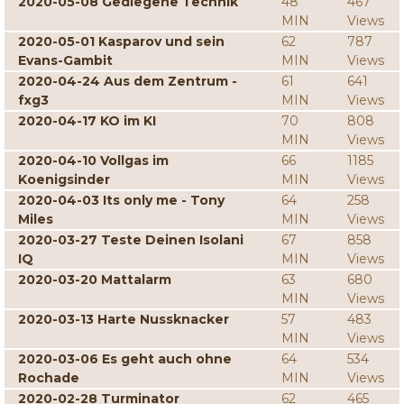
2020-05-08 Gediegene Technik
48
467
MIN
Views
2020-05-01 Kasparov und sein
62
787
Evans-Gambit
MIN
Views
2020-04-24 Aus dem Zentrum -
61
641
fxg3
MIN
Views
2020-04-17 KO im KI
70
808
MIN
Views
2020-04-10 Vollgas im
66
1185
Koenigsinder
MIN
Views
2020-04-03 Its only me - Tony
64
258
Miles
MIN
Views
2020-03-27 Teste Deinen Isolani
67
858
IQ
MIN
Views
2020-03-20 Mattalarm
63
680
MIN
Views
2020-03-13 Harte Nussknacker
57
483
MIN
Views
2020-03-06 Es geht auch ohne
64
534
Rochade
MIN
Views
2020-02-28 Turminator
62
465