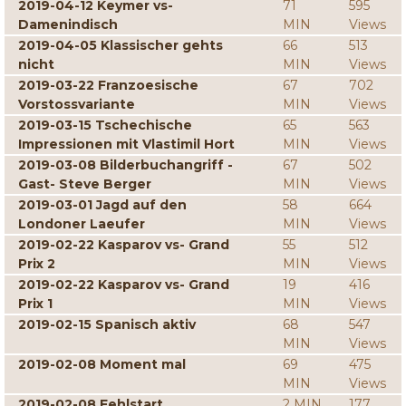
2019-04-12 Keymer vs-
71
595
Damenindisch
MIN
Views
2019-04-05 Klassischer gehts
66
513
nicht
MIN
Views
2019-03-22 Franzoesische
67
702
Vorstossvariante
MIN
Views
2019-03-15 Tschechische
65
563
Impressionen mit Vlastimil Hort
MIN
Views
2019-03-08 Bilderbuchangriff -
67
502
Gast- Steve Berger
MIN
Views
2019-03-01 Jagd auf den
58
664
Londoner Laeufer
MIN
Views
2019-02-22 Kasparov vs- Grand
55
512
Prix 2
MIN
Views
2019-02-22 Kasparov vs- Grand
19
416
Prix 1
MIN
Views
2019-02-15 Spanisch aktiv
68
547
MIN
Views
2019-02-08 Moment mal
69
475
MIN
Views
2019-02-08 Fehlstart
2 MIN
177