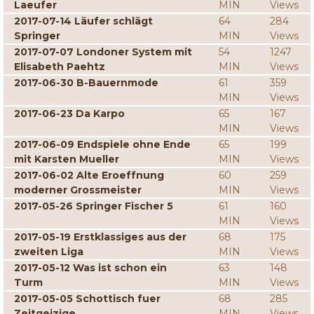
Laeufer
MIN
Views
2017-07-14 Läufer schlägt
64
284
Springer
MIN
Views
2017-07-07 Londoner System mit
54
1247
Elisabeth Paehtz
MIN
Views
2017-06-30 B-Bauernmode
61
359
MIN
Views
2017-06-23 Da Karpo
65
167
MIN
Views
2017-06-09 Endspiele ohne Ende
65
199
mit Karsten Mueller
MIN
Views
2017-06-02 Alte Eroeffnung
60
259
moderner Grossmeister
MIN
Views
2017-05-26 Springer Fischer 5
61
160
MIN
Views
2017-05-19 Erstklassiges aus der
68
175
zweiten Liga
MIN
Views
2017-05-12 Was ist schon ein
63
148
Turm
MIN
Views
2017-05-05 Schottisch fuer
68
285
Zeitgeizige
MIN
Views