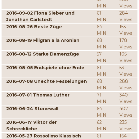
MIN
Views
2016-09-02 Fiona Sieber und
61
284
Jonathan Carlstedt
MIN
Views
2016-08-26 Beste Züge
64
153
MIN
Views
2016-08-19 Filigran a la Aronian
68
178
MIN
Views
2016-08-12 Starke Damenzüge
57
105
MIN
Views
2016-08-05 Endspiele ohne Ende
61
53
MIN
Views
2016-07-08 Unechte Fesselungen
68
288
MIN
Views
2016-07-01 Thomas Luther
71
340
MIN
Views
2016-06-24 Stonewall
64
407
MIN
Views
2016-06-17 Viktor der
62
235
Schreckliche
MIN
Views
2016-05-27 Rossolimo Klassisch
61
164