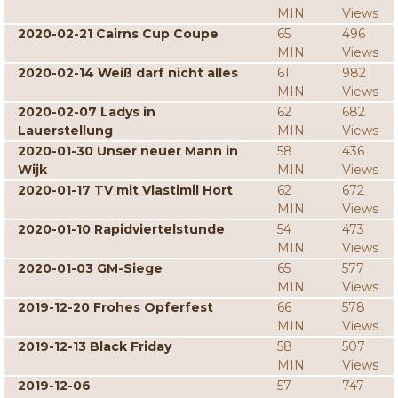
MIN
Views
2020-02-21 Cairns Cup Coupe
65
496
MIN
Views
2020-02-14 Weiß darf nicht alles
61
982
MIN
Views
2020-02-07 Ladys in
62
682
Lauerstellung
MIN
Views
2020-01-30 Unser neuer Mann in
58
436
Wijk
MIN
Views
2020-01-17 TV mit Vlastimil Hort
62
672
MIN
Views
2020-01-10 Rapidviertelstunde
54
473
MIN
Views
2020-01-03 GM-Siege
65
577
MIN
Views
2019-12-20 Frohes Opferfest
66
578
MIN
Views
2019-12-13 Black Friday
58
507
MIN
Views
2019-12-06
57
747