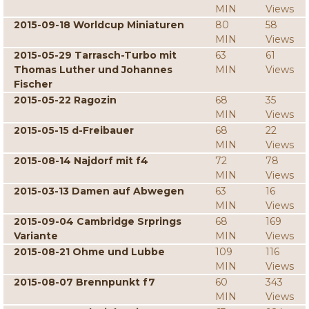
MIN
Views
2015-09-18 Worldcup Miniaturen
80
58
MIN
Views
2015-05-29 Tarrasch-Turbo mit
63
61
Thomas Luther und Johannes
MIN
Views
Fischer
2015-05-22 Ragozin
68
35
MIN
Views
2015-05-15 d-Freibauer
68
22
MIN
Views
2015-08-14 Najdorf mit f4
72
78
MIN
Views
2015-03-13 Damen auf Abwegen
63
16
MIN
Views
2015-09-04 Cambridge Srprings
68
169
Variante
MIN
Views
2015-08-21 Ohme und Lubbe
109
116
MIN
Views
2015-08-07 Brennpunkt f7
60
343
MIN
Views