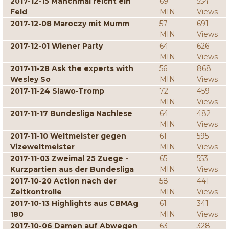
2017-12-15 Manchmal reicht ein
69
554
Feld
MIN
Views
2017-12-08 Maroczy mit Mumm
57
691
MIN
Views
2017-12-01 Wiener Party
64
626
MIN
Views
2017-11-28 Ask the experts with
56
868
Wesley So
MIN
Views
2017-11-24 Slawo-Tromp
72
459
MIN
Views
2017-11-17 Bundesliga Nachlese
64
482
MIN
Views
2017-11-10 Weltmeister gegen
61
595
Vizeweltmeister
MIN
Views
2017-11-03 Zweimal 25 Zuege -
65
553
Kurzpartien aus der Bundesliga
MIN
Views
2017-10-20 Action nach der
58
441
Zeitkontrolle
MIN
Views
2017-10-13 Highlights aus CBMAg
61
341
180
MIN
Views
2017-10-06 Damen auf Abwegen
63
328