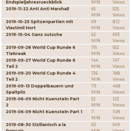
Endspieljahresrueckblick
MIN
Views
2019-11-22 Anti Anti Marshall
65
525
MIN
Views
2019-10-25 Spitzenpartien mit
69
812
Vlastimil Hort
MIN
Views
2019-10-04 Ganz sutsche
62
693
MIN
Views
2019-09-28 World Cup Runde 6
115
552
Tiebreak
MIN
Views
2019-09-27 World Cup Runde 6
144
147
Teil 2
MIN
Views
2019-09-20 World Cup Runde 4
136
188
Teil 2
MIN
Views
2019-09-13 Doppelbauern und
73
468
Spaltpilz
MIN
Views
2019-06-09 Nicht Kuensteln Part
52
123
2
MIN
Views
2019-06-09 Nicht Kuensteln Part 1
7
108
MIN
Views
2019-08-30 Sizilianisch a la
63
549
francais
MIN
Views