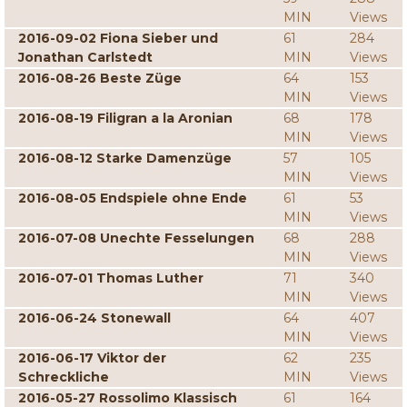
MIN
Views
2016-09-02 Fiona Sieber und
61
284
Jonathan Carlstedt
MIN
Views
2016-08-26 Beste Züge
64
153
MIN
Views
2016-08-19 Filigran a la Aronian
68
178
MIN
Views
2016-08-12 Starke Damenzüge
57
105
MIN
Views
2016-08-05 Endspiele ohne Ende
61
53
MIN
Views
2016-07-08 Unechte Fesselungen
68
288
MIN
Views
2016-07-01 Thomas Luther
71
340
MIN
Views
2016-06-24 Stonewall
64
407
MIN
Views
2016-06-17 Viktor der
62
235
Schreckliche
MIN
Views
2016-05-27 Rossolimo Klassisch
61
164