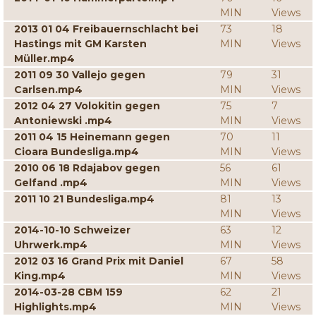
MIN
Views
2013 01 04 Freibauernschlacht bei
73
18
Hastings mit GM Karsten
MIN
Views
Müller.mp4
2011 09 30 Vallejo gegen
79
31
Carlsen.mp4
MIN
Views
2012 04 27 Volokitin gegen
75
7
Antoniewski .mp4
MIN
Views
2011 04 15 Heinemann gegen
70
11
Cioara Bundesliga.mp4
MIN
Views
2010 06 18 Rdajabov gegen
56
61
Gelfand .mp4
MIN
Views
2011 10 21 Bundesliga.mp4
81
13
MIN
Views
2014-10-10 Schweizer
63
12
Uhrwerk.mp4
MIN
Views
2012 03 16 Grand Prix mit Daniel
67
58
King.mp4
MIN
Views
2014-03-28 CBM 159
62
21
Highlights.mp4
MIN
Views