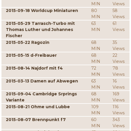
MIN
Views
2015-09-18 Worldcup Miniaturen
80
58
MIN
Views
2015-05-29 Tarrasch-Turbo mit
63
61
Thomas Luther und Johannes
MIN
Views
Fischer
2015-05-22 Ragozin
68
35
MIN
Views
2015-05-15 d-Freibauer
68
22
MIN
Views
2015-08-14 Najdorf mit f4
72
78
MIN
Views
2015-03-13 Damen auf Abwegen
63
16
MIN
Views
2015-09-04 Cambridge Srprings
68
169
Variante
MIN
Views
2015-08-21 Ohme und Lubbe
109
116
MIN
Views
2015-08-07 Brennpunkt f7
60
343
MIN
Views