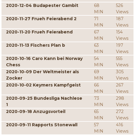
2020-12-04 Budapester Gambit
68
526
MIN
Views
2020-11-27 Frueh Feierabend 2
71
187
MIN
Views
2020-11-20 Frueh Feierabend
67
154
MIN
Views
2020-11-13 Fischers Plan b
63
197
MIN
Views
2020-10-16 Caro Kann bei Norway
54
555
Chess
MIN
Views
2020-10-09 Der Weltmeister als
69
305
Zocker
MIN
Views
2020-10-02 Keymers Kampfgeist
66
267
MIN
Views
2020-09-25 Bundesliga Nachlese
73
298
1
MIN
Views
2020-09-18 Anzugsvorteil
65
272
MIN
Views
2020-09-11 Rapports Stonewall
57
416
MIN
Views