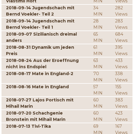
Vlastimil Hort
MIN
Views
2018-09-14 Jugendschach mit
34
282
Bernd Voekler- Teil 2
MIN
Views
2018-09-14 Jugendschach mit
28
283
Bernd Voekler- Teil 1
MIN
Views
2018-09-07 Sizilianisch dreimal
65
684
anders
MIN
Views
2018-08-31 Dynamik um jeden
61
395
Preis
MIN
Views
2018-08-24 Aus der Eroeffnung
63
433
nicht ins Endspiel
MIN
Views
2018-08-17 Mate in England-2
70
338
MIN
Views
2018-08-16 Mate in England
57
155
MIN
Views
2018-07-27 Lajos Portisch mit
60
383
Mihail Marin
MIN
Views
2018-07-20 Schachgenie
60
423
Bronstein mit Mihail Marin
MIN
Views
2018-07-13 Tivi-Tika
69
167
MIN
Views