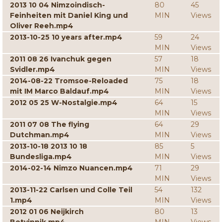
2013 10 04 Nimzoindisch-
80
45
Feinheiten mit Daniel King und
MIN
Views
Oliver Reeh.mp4
2013-10-25 10 years after.mp4
59
24
MIN
Views
2011 08 26 Ivanchuk gegen
57
18
Svidler.mp4
MIN
Views
2014-08-22 Tromsoe-Reloaded
75
18
mit IM Marco Baldauf.mp4
MIN
Views
2012 05 25 W-Nostalgie.mp4
64
15
MIN
Views
2011 07 08 The flying
64
29
Dutchman.mp4
MIN
Views
2013-10-18 2013 10 18
85
5
Bundesliga.mp4
MIN
Views
2014-02-14 Nimzo Nuancen.mp4
71
29
MIN
Views
2013-11-22 Carlsen und Colle Teil
54
132
1.mp4
MIN
Views
2012 01 06 Neijkirch
80
13