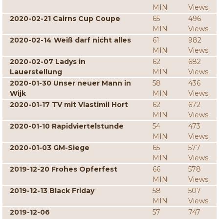
MIN
Views
2020-02-21 Cairns Cup Coupe
65
496
MIN
Views
2020-02-14 Weiß darf nicht alles
61
982
MIN
Views
2020-02-07 Ladys in
62
682
Lauerstellung
MIN
Views
2020-01-30 Unser neuer Mann in
58
436
Wijk
MIN
Views
2020-01-17 TV mit Vlastimil Hort
62
672
MIN
Views
2020-01-10 Rapidviertelstunde
54
473
MIN
Views
2020-01-03 GM-Siege
65
577
MIN
Views
2019-12-20 Frohes Opferfest
66
578
MIN
Views
2019-12-13 Black Friday
58
507
MIN
Views
2019-12-06
57
747