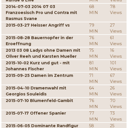
Runde 8 Live
MIN
Views
2014-07-03 2014 07 03
68
78
Franzoesisch Pro und Contra mit
MIN
Views
Rasmus Svane
2015-03-27 Heisser Angriff vs
79
27
MIN
Views
2015-08-28 Bauernopfer in der
76
61
Eroeffnung
MIN
Views
2013 03 08 Ladys ohne Damen mit
75
16
Oliver Reeh und Karsten Mueller
MIN
Views
2015-10-02 Kurz und gut - mit
81
101
Johannes Fischer
MIN
Views
2015-09-25 Damen im Zentrum
71
67
MIN
Views
2015-04-10 Dramenwahl mit
64
26
Georgios Souleidis
MIN
Views
2015-07-10 Blumenfeld-Gambit
76
70
MIN
Views
2015-07-17 Offener Spanier
77
73
MIN
Views
2015-06-05 Dominante Randfigur
58
25