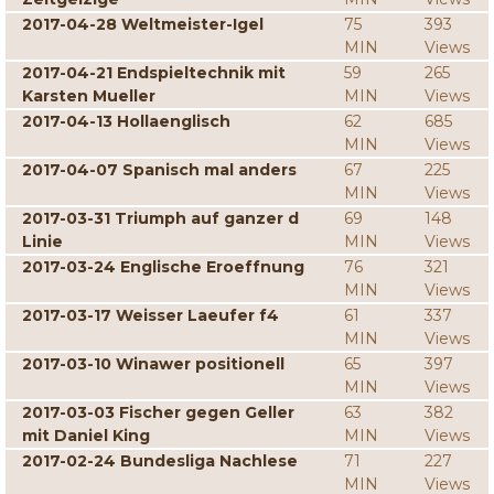
2017-04-28 Weltmeister-Igel
75
393
MIN
Views
2017-04-21 Endspieltechnik mit
59
265
Karsten Mueller
MIN
Views
2017-04-13 Hollaenglisch
62
685
MIN
Views
2017-04-07 Spanisch mal anders
67
225
MIN
Views
2017-03-31 Triumph auf ganzer d
69
148
Linie
MIN
Views
2017-03-24 Englische Eroeffnung
76
321
MIN
Views
2017-03-17 Weisser Laeufer f4
61
337
MIN
Views
2017-03-10 Winawer positionell
65
397
MIN
Views
2017-03-03 Fischer gegen Geller
63
382
mit Daniel King
MIN
Views
2017-02-24 Bundesliga Nachlese
71
227
MIN
Views