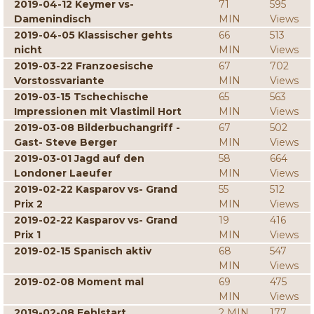
2019-04-12 Keymer vs-
71
595
Damenindisch
MIN
Views
2019-04-05 Klassischer gehts
66
513
nicht
MIN
Views
2019-03-22 Franzoesische
67
702
Vorstossvariante
MIN
Views
2019-03-15 Tschechische
65
563
Impressionen mit Vlastimil Hort
MIN
Views
2019-03-08 Bilderbuchangriff -
67
502
Gast- Steve Berger
MIN
Views
2019-03-01 Jagd auf den
58
664
Londoner Laeufer
MIN
Views
2019-02-22 Kasparov vs- Grand
55
512
Prix 2
MIN
Views
2019-02-22 Kasparov vs- Grand
19
416
Prix 1
MIN
Views
2019-02-15 Spanisch aktiv
68
547
MIN
Views
2019-02-08 Moment mal
69
475
MIN
Views
2019-02-08 Fehlstart
2 MIN
177