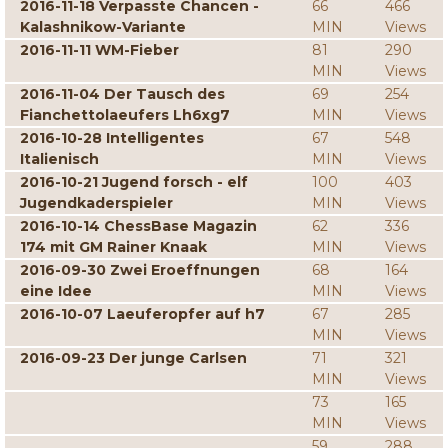
2016-11-18 Verpasste Chancen -
66
466
Kalashnikow-Variante
MIN
Views
2016-11-11 WM-Fieber
81
290
MIN
Views
2016-11-04 Der Tausch des
69
254
Fianchettolaeufers Lh6xg7
MIN
Views
2016-10-28 Intelligentes
67
548
Italienisch
MIN
Views
2016-10-21 Jugend forsch - elf
100
403
Jugendkaderspieler
MIN
Views
2016-10-14 ChessBase Magazin
62
336
174 mit GM Rainer Knaak
MIN
Views
2016-09-30 Zwei Eroeffnungen
68
164
eine Idee
MIN
Views
2016-10-07 Laeuferopfer auf h7
67
285
MIN
Views
2016-09-23 Der junge Carlsen
71
321
MIN
Views
73
165
MIN
Views
59
288