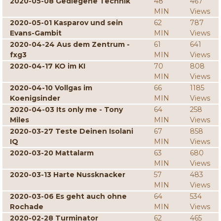
2020-05-08 Gediegene Technik
48
467
MIN
Views
2020-05-01 Kasparov und sein
62
787
Evans-Gambit
MIN
Views
2020-04-24 Aus dem Zentrum -
61
641
fxg3
MIN
Views
2020-04-17 KO im KI
70
808
MIN
Views
2020-04-10 Vollgas im
66
1185
Koenigsinder
MIN
Views
2020-04-03 Its only me - Tony
64
258
Miles
MIN
Views
2020-03-27 Teste Deinen Isolani
67
858
IQ
MIN
Views
2020-03-20 Mattalarm
63
680
MIN
Views
2020-03-13 Harte Nussknacker
57
483
MIN
Views
2020-03-06 Es geht auch ohne
64
534
Rochade
MIN
Views
2020-02-28 Turminator
62
465