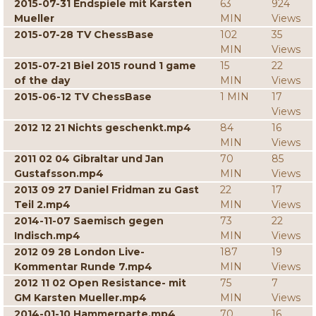
2015-07-31 Endspiele mit Karsten
63
924
Mueller
MIN
Views
2015-07-28 TV ChessBase
102
35
MIN
Views
2015-07-21 Biel 2015 round 1 game
15
22
of the day
MIN
Views
2015-06-12 TV ChessBase
1 MIN
17
Views
2012 12 21 Nichts geschenkt.mp4
84
16
MIN
Views
2011 02 04 Gibraltar und Jan
70
85
Gustafsson.mp4
MIN
Views
2013 09 27 Daniel Fridman zu Gast
22
17
Teil 2.mp4
MIN
Views
2014-11-07 Saemisch gegen
73
22
Indisch.mp4
MIN
Views
2012 09 28 London Live-
187
19
Kommentar Runde 7.mp4
MIN
Views
2012 11 02 Open Resistance- mit
75
7
GM Karsten Mueller.mp4
MIN
Views
2014-01-10 Hammerparte.mp4
70
16