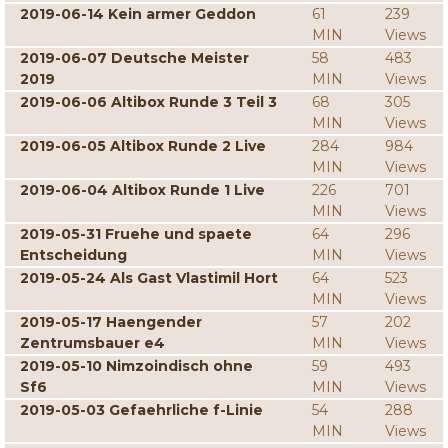
2019-06-14 Kein armer Geddon
61
239
MIN
Views
2019-06-07 Deutsche Meister
58
483
2019
MIN
Views
2019-06-06 Altibox Runde 3 Teil 3
68
305
MIN
Views
2019-06-05 Altibox Runde 2 Live
284
984
MIN
Views
2019-06-04 Altibox Runde 1 Live
226
701
MIN
Views
2019-05-31 Fruehe und spaete
64
296
Entscheidung
MIN
Views
2019-05-24 Als Gast Vlastimil Hort
64
523
MIN
Views
2019-05-17 Haengender
57
202
Zentrumsbauer e4
MIN
Views
2019-05-10 Nimzoindisch ohne
59
493
Sf6
MIN
Views
2019-05-03 Gefaehrliche f-Linie
54
288
MIN
Views