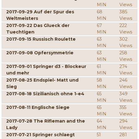
MIN
Views
2017-09-29 Auf der Spur des
68
385
Weltmeisters
MIN
Views
2017-09-22 Das Glueck der
67
222
Tuechtigen
MIN
Views
2017-09-15 Russisch Roulette
63
302
MIN
Views
2017-09-08 Opfersymmetrie
63
258
MIN
Views
2017-09-01 Springer d3 - Blockeur
61
274
und mehr
MIN
Views
2017-08-25 Endspiel- Matt und
58
246
Sieg
MIN
Views
2017-08-18 Sizilianisch ohne 1-e4
65
349
MIN
Views
2017-08-11 Englische Siege
65
355
MIN
Views
2017-07-28 The Rifleman and the
64
294
Lady
MIN
Views
2017-07-21 Springer schlaegt
51
281