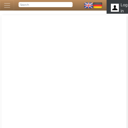
Log
in