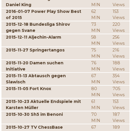
Daniel King
MIN
Views
2016-01-07 Power Play Show Best
62
153
of 2015
MIN
Views
2015-12-18 Bundesliga Shirov
73
220
gegen Svane
MIN
Views
2015-12-11 Aljechin-Alarm
58
256
MIN
Views
2015-11-27 Springertangos
75
216
MIN
Views
2015-11-20 Damen suchen
76
188
Initiative
MIN
Views
2015-11-13 Abtausch gegen
67
354
Slawisch
MIN
Views
2015-11-05 Fort Knox
80
705
MIN
Views
2015-10-23 Aktuelle Endspiele mit
61
153
Karsten Müller
MIN
Views
2015-10-30 Sh5 im Benoni
70
187
MIN
Views
2015-10-27 TV ChessBase
67
189