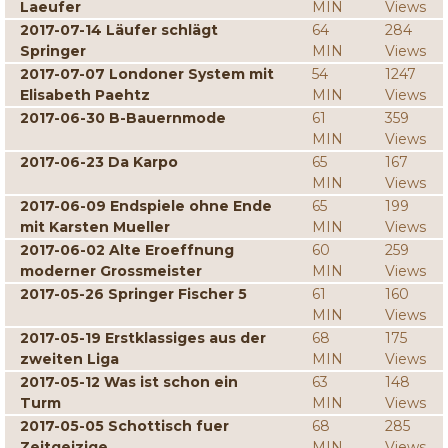
Laeufer
MIN
Views
2017-07-14 Läufer schlägt
64
284
Springer
MIN
Views
2017-07-07 Londoner System mit
54
1247
Elisabeth Paehtz
MIN
Views
2017-06-30 B-Bauernmode
61
359
MIN
Views
2017-06-23 Da Karpo
65
167
MIN
Views
2017-06-09 Endspiele ohne Ende
65
199
mit Karsten Mueller
MIN
Views
2017-06-02 Alte Eroeffnung
60
259
moderner Grossmeister
MIN
Views
2017-05-26 Springer Fischer 5
61
160
MIN
Views
2017-05-19 Erstklassiges aus der
68
175
zweiten Liga
MIN
Views
2017-05-12 Was ist schon ein
63
148
Turm
MIN
Views
2017-05-05 Schottisch fuer
68
285
Zeitgeizige
MIN
Views