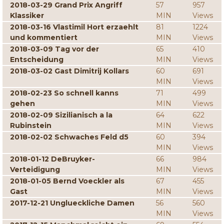
2018-03-29 Grand Prix Angriff
57
957
Klassiker
MIN
Views
2018-03-16 Vlastimil Hort erzaehlt
81
1224
und kommentiert
MIN
Views
2018-03-09 Tag vor der
65
410
Entscheidung
MIN
Views
2018-03-02 Gast Dimitrij Kollars
60
691
MIN
Views
2018-02-23 So schnell kanns
71
499
gehen
MIN
Views
2018-02-09 Sizilianisch a la
64
622
Rubinstein
MIN
Views
2018-02-02 Schwaches Feld d5
60
394
MIN
Views
2018-01-12 DeBruyker-
66
984
Verteidigung
MIN
Views
2018-01-05 Bernd Voeckler als
67
455
Gast
MIN
Views
2017-12-21 Unglueckliche Damen
56
560
MIN
Views