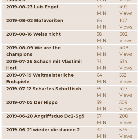
2019-08-23 Luis Engel
76
492
MIN
Views
2019-08-02 Elofavoriten
66
107
MIN
Views
2019-08-16 Weiss nicht
58
602
MIN
Views
2019-08-09 We are the
64
408
champions
MIN
Views
2019-07-26 Schach mit Vlastimil
71
634
Hort
MIN
Views
2019-07-19 Weltmeisterliche
64
552
Endspiele
MIN
Views
2019-07-12 Scharfes Schottisch
55
427
MIN
Views
2019-07-05 Der Hippo
59
509
MIN
Views
2019-06-28 Angriffsduo Dc2-Sg5
57
208
MIN
Views
2019-06-21 wieder die damen 2
32
576
MIN
Views