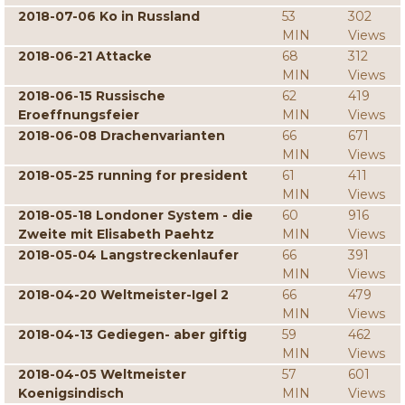
2018-07-06 Ko in Russland
53
302
MIN
Views
2018-06-21 Attacke
68
312
MIN
Views
2018-06-15 Russische
62
419
Eroeffnungsfeier
MIN
Views
2018-06-08 Drachenvarianten
66
671
MIN
Views
2018-05-25 running for president
61
411
MIN
Views
2018-05-18 Londoner System - die
60
916
Zweite mit Elisabeth Paehtz
MIN
Views
2018-05-04 Langstreckenlaufer
66
391
MIN
Views
2018-04-20 Weltmeister-Igel 2
66
479
MIN
Views
2018-04-13 Gediegen- aber giftig
59
462
MIN
Views
2018-04-05 Weltmeister
57
601
Koenigsindisch
MIN
Views