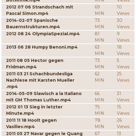
Botvinnik.mp4
MIN
Views
2012 07 06 Strandschach mit
69
10
Pascal Simon.mp4
MIN
Views
2014-02-07 Spanische
73
30
Bauernstrukturen.mp4
MIN
Views
2012 08 24 OlympiaSpezial.mp4
81
9
MIN
Views
2013 06 28 Humpy Benoni.mp4
63
18
MIN
Views
2011 08 05 Hector gegen
73
5
Fridman.mp4
MIN
Views
2011 03 21 Schachbundesliga
62
25
Nachlese mit Karsten Mueller
MIN
Views
.mp4
2014-05-09 Slawisch a la Italiano
66
31
mit GM Thomas Luther.mp4
MIN
Views
2012 01 13 Sieg in letzter
75
15
Minute.mp4
MIN
Views
2011 11 18 Hoolt gegen
78
26
Vasiliev.mp4
MIN
Views
2011 05 27 Navar gegen le Quang
67
13