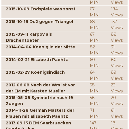
MIN
Views
2015-10-09 Endspiele was sonst
67
194
MIN
Views
2015-10-16 Dc2 gegen Triangel
68
157
MIN
Views
2015-09-11 Karpov als
67
88
Drachentoeter
MIN
Views
2014-04-04 Koenig in der Mitte
82
31
MIN
Views
2014-02-21 Elisabeth Paehtz
60
80
MIN
Views
2015-02-27 Koenigsindisch
64
89
MIN
Views
2012 06 08 Nach der Wm ist vor
58
23
der EM mit Karsten Mueller
MIN
Views
2015-05-08 Symmetrie nach 19
58
20
Zuegen
MIN
Views
2014-11-28 German Masters der
71
61
Frauen mit Elisabeth Paehtz
MIN
Views
2013 09 13 DEM Saarbruecken
147
18