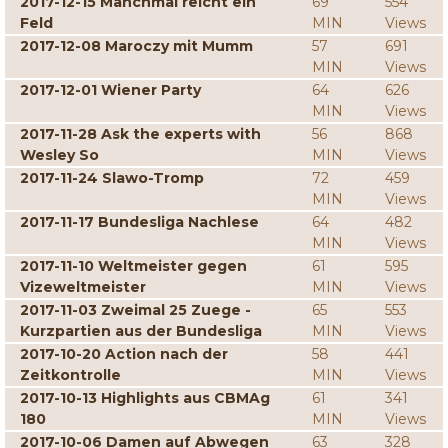
2017-12-15 Manchmal reicht ein
69
554
Feld
MIN
Views
2017-12-08 Maroczy mit Mumm
57
691
MIN
Views
2017-12-01 Wiener Party
64
626
MIN
Views
2017-11-28 Ask the experts with
56
868
Wesley So
MIN
Views
2017-11-24 Slawo-Tromp
72
459
MIN
Views
2017-11-17 Bundesliga Nachlese
64
482
MIN
Views
2017-11-10 Weltmeister gegen
61
595
Vizeweltmeister
MIN
Views
2017-11-03 Zweimal 25 Zuege -
65
553
Kurzpartien aus der Bundesliga
MIN
Views
2017-10-20 Action nach der
58
441
Zeitkontrolle
MIN
Views
2017-10-13 Highlights aus CBMAg
61
341
180
MIN
Views
2017-10-06 Damen auf Abwegen
63
328