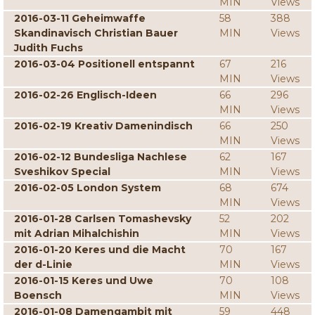
MIN
Views
2016-03-11 Geheimwaffe
58
388
Skandinavisch Christian Bauer
MIN
Views
Judith Fuchs
2016-03-04 Positionell entspannt
67
216
MIN
Views
2016-02-26 Englisch-Ideen
66
296
MIN
Views
2016-02-19 Kreativ Damenindisch
66
250
MIN
Views
2016-02-12 Bundesliga Nachlese
62
167
Sveshikov Special
MIN
Views
2016-02-05 London System
68
674
MIN
Views
2016-01-28 Carlsen Tomashevsky
52
202
mit Adrian Mihalchishin
MIN
Views
2016-01-20 Keres und die Macht
70
167
der d-Linie
MIN
Views
2016-01-15 Keres und Uwe
70
108
Boensch
MIN
Views
2016-01-08 Damengambit mit
59
448