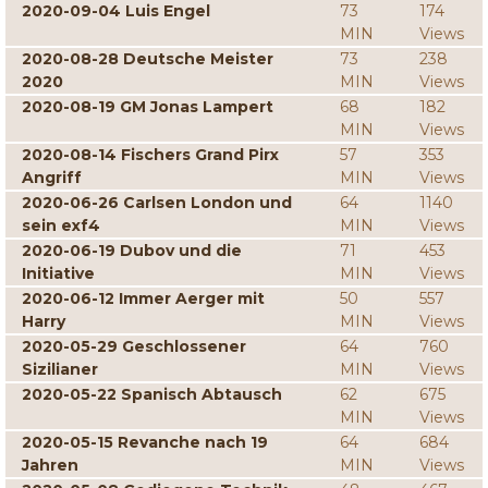
2020-09-04 Luis Engel
73
174
MIN
Views
2020-08-28 Deutsche Meister
73
238
2020
MIN
Views
2020-08-19 GM Jonas Lampert
68
182
MIN
Views
2020-08-14 Fischers Grand Pirx
57
353
Angriff
MIN
Views
2020-06-26 Carlsen London und
64
1140
sein exf4
MIN
Views
2020-06-19 Dubov und die
71
453
Initiative
MIN
Views
2020-06-12 Immer Aerger mit
50
557
Harry
MIN
Views
2020-05-29 Geschlossener
64
760
Sizilianer
MIN
Views
2020-05-22 Spanisch Abtausch
62
675
MIN
Views
2020-05-15 Revanche nach 19
64
684
Jahren
MIN
Views