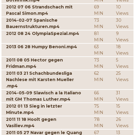
Botvinnik.mp4
MIN
Views
2012 07 06 Strandschach mit
69
10
Pascal Simon.mp4
MIN
Views
2014-02-07 Spanische
73
30
Bauernstrukturen.mp4
MIN
Views
2012 08 24 OlympiaSpezial.mp4
81
9
MIN
Views
2013 06 28 Humpy Benoni.mp4
63
18
MIN
Views
2011 08 05 Hector gegen
73
5
Fridman.mp4
MIN
Views
2011 03 21 Schachbundesliga
62
25
Nachlese mit Karsten Mueller
MIN
Views
.mp4
2014-05-09 Slawisch a la Italiano
66
31
mit GM Thomas Luther.mp4
MIN
Views
2012 01 13 Sieg in letzter
75
15
Minute.mp4
MIN
Views
2011 11 18 Hoolt gegen
78
26
Vasiliev.mp4
MIN
Views
2011 05 27 Navar gegen le Quang
67
13