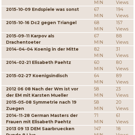
MIN
Views
2015-10-09 Endspiele was sonst
67
194
MIN
Views
2015-10-16 Dc2 gegen Triangel
68
157
MIN
Views
2015-09-11 Karpov als
67
88
Drachentoeter
MIN
Views
2014-04-04 Koenig in der Mitte
82
31
MIN
Views
2014-02-21 Elisabeth Paehtz
60
80
MIN
Views
2015-02-27 Koenigsindisch
64
89
MIN
Views
2012 06 08 Nach der Wm ist vor
58
23
der EM mit Karsten Mueller
MIN
Views
2015-05-08 Symmetrie nach 19
58
20
Zuegen
MIN
Views
2014-11-28 German Masters der
71
61
Frauen mit Elisabeth Paehtz
MIN
Views
2013 09 13 DEM Saarbruecken
147
18