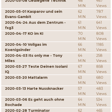
2020-05-08 Gediegene Technik
48
467
MIN
Views
2020-05-01 Kasparov und sein
62
787
Evans-Gambit
MIN
Views
2020-04-24 Aus dem Zentrum -
61
641
fxg3
MIN
Views
2020-04-17 KO im KI
70
808
MIN
Views
2020-04-10 Vollgas im
66
1185
Koenigsinder
MIN
Views
2020-04-03 Its only me - Tony
64
258
Miles
MIN
Views
2020-03-27 Teste Deinen Isolani
67
858
IQ
MIN
Views
2020-03-20 Mattalarm
63
680
MIN
Views
2020-03-13 Harte Nussknacker
57
483
MIN
Views
2020-03-06 Es geht auch ohne
64
534
Rochade
MIN
Views
2020-02-28 Turminator
62
465