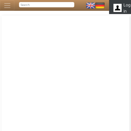
Log
in