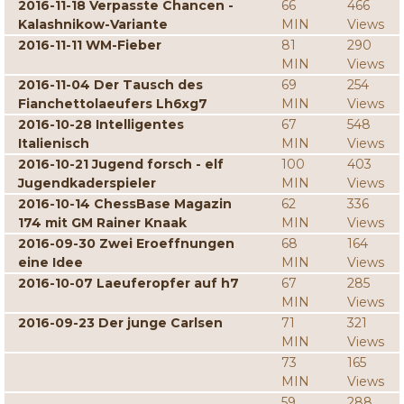
2016-11-18 Verpasste Chancen -
66
466
Kalashnikow-Variante
MIN
Views
2016-11-11 WM-Fieber
81
290
MIN
Views
2016-11-04 Der Tausch des
69
254
Fianchettolaeufers Lh6xg7
MIN
Views
2016-10-28 Intelligentes
67
548
Italienisch
MIN
Views
2016-10-21 Jugend forsch - elf
100
403
Jugendkaderspieler
MIN
Views
2016-10-14 ChessBase Magazin
62
336
174 mit GM Rainer Knaak
MIN
Views
2016-09-30 Zwei Eroeffnungen
68
164
eine Idee
MIN
Views
2016-10-07 Laeuferopfer auf h7
67
285
MIN
Views
2016-09-23 Der junge Carlsen
71
321
MIN
Views
73
165
MIN
Views
59
288