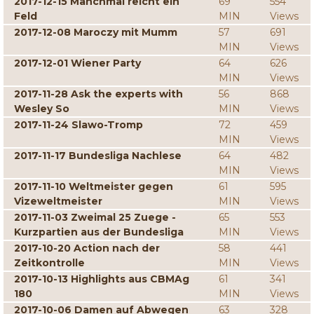
2017-12-15 Manchmal reicht ein
69
554
Feld
MIN
Views
2017-12-08 Maroczy mit Mumm
57
691
MIN
Views
2017-12-01 Wiener Party
64
626
MIN
Views
2017-11-28 Ask the experts with
56
868
Wesley So
MIN
Views
2017-11-24 Slawo-Tromp
72
459
MIN
Views
2017-11-17 Bundesliga Nachlese
64
482
MIN
Views
2017-11-10 Weltmeister gegen
61
595
Vizeweltmeister
MIN
Views
2017-11-03 Zweimal 25 Zuege -
65
553
Kurzpartien aus der Bundesliga
MIN
Views
2017-10-20 Action nach der
58
441
Zeitkontrolle
MIN
Views
2017-10-13 Highlights aus CBMAg
61
341
180
MIN
Views
2017-10-06 Damen auf Abwegen
63
328