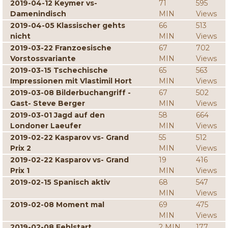
2019-04-12 Keymer vs-
71
595
Damenindisch
MIN
Views
2019-04-05 Klassischer gehts
66
513
nicht
MIN
Views
2019-03-22 Franzoesische
67
702
Vorstossvariante
MIN
Views
2019-03-15 Tschechische
65
563
Impressionen mit Vlastimil Hort
MIN
Views
2019-03-08 Bilderbuchangriff -
67
502
Gast- Steve Berger
MIN
Views
2019-03-01 Jagd auf den
58
664
Londoner Laeufer
MIN
Views
2019-02-22 Kasparov vs- Grand
55
512
Prix 2
MIN
Views
2019-02-22 Kasparov vs- Grand
19
416
Prix 1
MIN
Views
2019-02-15 Spanisch aktiv
68
547
MIN
Views
2019-02-08 Moment mal
69
475
MIN
Views
2019-02-08 Fehlstart
2 MIN
177