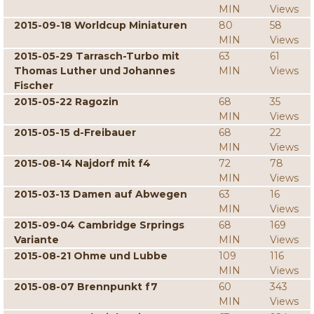
MIN
Views
2015-09-18 Worldcup Miniaturen
80
58
MIN
Views
2015-05-29 Tarrasch-Turbo mit
63
61
Thomas Luther und Johannes
MIN
Views
Fischer
2015-05-22 Ragozin
68
35
MIN
Views
2015-05-15 d-Freibauer
68
22
MIN
Views
2015-08-14 Najdorf mit f4
72
78
MIN
Views
2015-03-13 Damen auf Abwegen
63
16
MIN
Views
2015-09-04 Cambridge Srprings
68
169
Variante
MIN
Views
2015-08-21 Ohme und Lubbe
109
116
MIN
Views
2015-08-07 Brennpunkt f7
60
343
MIN
Views