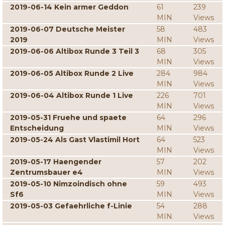
2019-06-14 Kein armer Geddon
61
239
MIN
Views
2019-06-07 Deutsche Meister
58
483
2019
MIN
Views
2019-06-06 Altibox Runde 3 Teil 3
68
305
MIN
Views
2019-06-05 Altibox Runde 2 Live
284
984
MIN
Views
2019-06-04 Altibox Runde 1 Live
226
701
MIN
Views
2019-05-31 Fruehe und spaete
64
296
Entscheidung
MIN
Views
2019-05-24 Als Gast Vlastimil Hort
64
523
MIN
Views
2019-05-17 Haengender
57
202
Zentrumsbauer e4
MIN
Views
2019-05-10 Nimzoindisch ohne
59
493
Sf6
MIN
Views
2019-05-03 Gefaehrliche f-Linie
54
288
MIN
Views