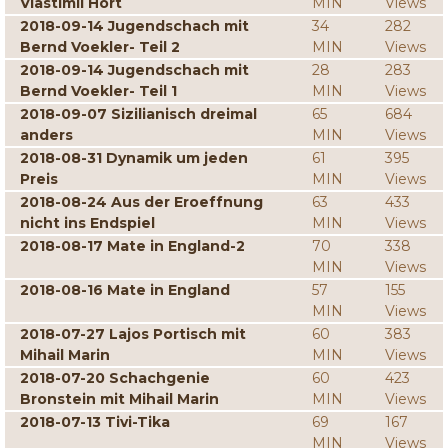
Vlastimil Hort
MIN
Views
2018-09-14 Jugendschach mit
34
282
Bernd Voekler- Teil 2
MIN
Views
2018-09-14 Jugendschach mit
28
283
Bernd Voekler- Teil 1
MIN
Views
2018-09-07 Sizilianisch dreimal
65
684
anders
MIN
Views
2018-08-31 Dynamik um jeden
61
395
Preis
MIN
Views
2018-08-24 Aus der Eroeffnung
63
433
nicht ins Endspiel
MIN
Views
2018-08-17 Mate in England-2
70
338
MIN
Views
2018-08-16 Mate in England
57
155
MIN
Views
2018-07-27 Lajos Portisch mit
60
383
Mihail Marin
MIN
Views
2018-07-20 Schachgenie
60
423
Bronstein mit Mihail Marin
MIN
Views
2018-07-13 Tivi-Tika
69
167
MIN
Views