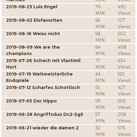
2019-08-23 Luis Engel
76
492
MIN
Views
2019-08-02 Elofavoriten
66
107
MIN
Views
2019-08-16 Weiss nicht
58
602
MIN
Views
2019-08-09 We are the
64
408
champions
MIN
Views
2019-07-26 Schach mit Vlastimil
71
634
Hort
MIN
Views
2019-07-19 Weltmeisterliche
64
552
Endspiele
MIN
Views
2019-07-12 Scharfes Schottisch
55
427
MIN
Views
2019-07-05 Der Hippo
59
509
MIN
Views
2019-06-28 Angriffsduo Dc2-Sg5
57
208
MIN
Views
2019-06-21 wieder die damen 2
32
576
MIN
Views