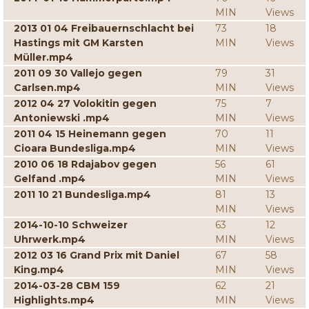
MIN
Views
2013 01 04 Freibauernschlacht bei
73
18
Hastings mit GM Karsten
MIN
Views
Müller.mp4
2011 09 30 Vallejo gegen
79
31
Carlsen.mp4
MIN
Views
2012 04 27 Volokitin gegen
75
7
Antoniewski .mp4
MIN
Views
2011 04 15 Heinemann gegen
70
11
Cioara Bundesliga.mp4
MIN
Views
2010 06 18 Rdajabov gegen
56
61
Gelfand .mp4
MIN
Views
2011 10 21 Bundesliga.mp4
81
13
MIN
Views
2014-10-10 Schweizer
63
12
Uhrwerk.mp4
MIN
Views
2012 03 16 Grand Prix mit Daniel
67
58
King.mp4
MIN
Views
2014-03-28 CBM 159
62
21
Highlights.mp4
MIN
Views