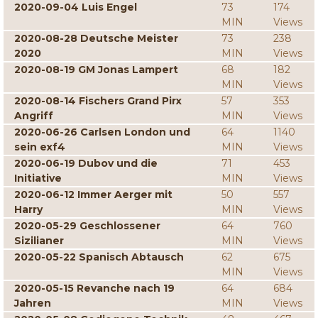
2020-09-04 Luis Engel
73
174
MIN
Views
2020-08-28 Deutsche Meister
73
238
2020
MIN
Views
2020-08-19 GM Jonas Lampert
68
182
MIN
Views
2020-08-14 Fischers Grand Pirx
57
353
Angriff
MIN
Views
2020-06-26 Carlsen London und
64
1140
sein exf4
MIN
Views
2020-06-19 Dubov und die
71
453
Initiative
MIN
Views
2020-06-12 Immer Aerger mit
50
557
Harry
MIN
Views
2020-05-29 Geschlossener
64
760
Sizilianer
MIN
Views
2020-05-22 Spanisch Abtausch
62
675
MIN
Views
2020-05-15 Revanche nach 19
64
684
Jahren
MIN
Views