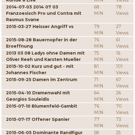
Runde 8 Live
MIN
Views
2014-07-03 2014 07 03
68
78
Franzoesisch Pro und Contra mit
MIN
Views
Rasmus Svane
2015-03-27 Heisser Angriff vs
79
27
MIN
Views
2015-08-28 Bauernopfer in der
76
61
Eroeffnung
MIN
Views
2013 03 08 Ladys ohne Damen mit
75
16
Oliver Reeh und Karsten Mueller
MIN
Views
2015-10-02 Kurz und gut - mit
81
101
Johannes Fischer
MIN
Views
2015-09-25 Damen im Zentrum
71
67
MIN
Views
2015-04-10 Dramenwahl mit
64
26
Georgios Souleidis
MIN
Views
2015-07-10 Blumenfeld-Gambit
76
70
MIN
Views
2015-07-17 Offener Spanier
77
73
MIN
Views
2015-06-05 Dominante Randfigur
58
25