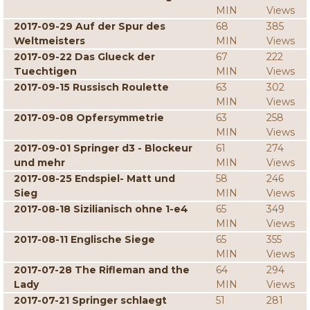
MIN
Views
2017-09-29 Auf der Spur des
68
385
Weltmeisters
MIN
Views
2017-09-22 Das Glueck der
67
222
Tuechtigen
MIN
Views
2017-09-15 Russisch Roulette
63
302
MIN
Views
2017-09-08 Opfersymmetrie
63
258
MIN
Views
2017-09-01 Springer d3 - Blockeur
61
274
und mehr
MIN
Views
2017-08-25 Endspiel- Matt und
58
246
Sieg
MIN
Views
2017-08-18 Sizilianisch ohne 1-e4
65
349
MIN
Views
2017-08-11 Englische Siege
65
355
MIN
Views
2017-07-28 The Rifleman and the
64
294
Lady
MIN
Views
2017-07-21 Springer schlaegt
51
281