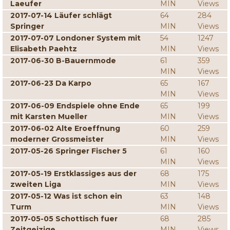
Laeufer
MIN
Views
2017-07-14 Läufer schlägt
64
284
Springer
MIN
Views
2017-07-07 Londoner System mit
54
1247
Elisabeth Paehtz
MIN
Views
2017-06-30 B-Bauernmode
61
359
MIN
Views
2017-06-23 Da Karpo
65
167
MIN
Views
2017-06-09 Endspiele ohne Ende
65
199
mit Karsten Mueller
MIN
Views
2017-06-02 Alte Eroeffnung
60
259
moderner Grossmeister
MIN
Views
2017-05-26 Springer Fischer 5
61
160
MIN
Views
2017-05-19 Erstklassiges aus der
68
175
zweiten Liga
MIN
Views
2017-05-12 Was ist schon ein
63
148
Turm
MIN
Views
2017-05-05 Schottisch fuer
68
285
Zeitgeizige
MIN
Views