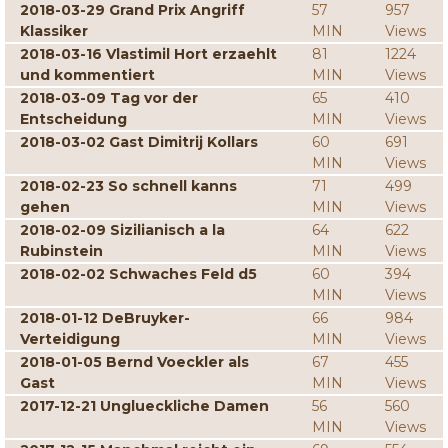
2018-03-29 Grand Prix Angriff
57
957
Klassiker
MIN
Views
2018-03-16 Vlastimil Hort erzaehlt
81
1224
und kommentiert
MIN
Views
2018-03-09 Tag vor der
65
410
Entscheidung
MIN
Views
2018-03-02 Gast Dimitrij Kollars
60
691
MIN
Views
2018-02-23 So schnell kanns
71
499
gehen
MIN
Views
2018-02-09 Sizilianisch a la
64
622
Rubinstein
MIN
Views
2018-02-02 Schwaches Feld d5
60
394
MIN
Views
2018-01-12 DeBruyker-
66
984
Verteidigung
MIN
Views
2018-01-05 Bernd Voeckler als
67
455
Gast
MIN
Views
2017-12-21 Unglueckliche Damen
56
560
MIN
Views