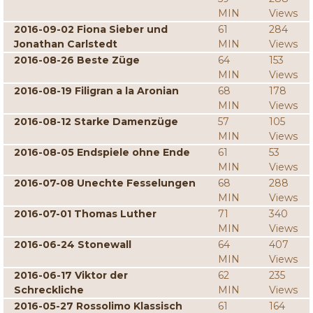
MIN
Views
2016-09-02 Fiona Sieber und
61
284
Jonathan Carlstedt
MIN
Views
2016-08-26 Beste Züge
64
153
MIN
Views
2016-08-19 Filigran a la Aronian
68
178
MIN
Views
2016-08-12 Starke Damenzüge
57
105
MIN
Views
2016-08-05 Endspiele ohne Ende
61
53
MIN
Views
2016-07-08 Unechte Fesselungen
68
288
MIN
Views
2016-07-01 Thomas Luther
71
340
MIN
Views
2016-06-24 Stonewall
64
407
MIN
Views
2016-06-17 Viktor der
62
235
Schreckliche
MIN
Views
2016-05-27 Rossolimo Klassisch
61
164