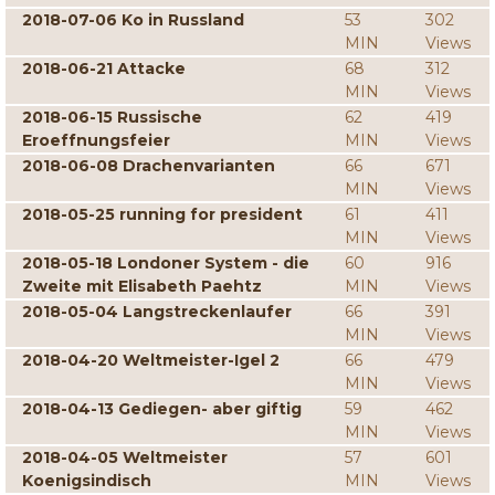
2018-07-06 Ko in Russland
53
302
MIN
Views
2018-06-21 Attacke
68
312
MIN
Views
2018-06-15 Russische
62
419
Eroeffnungsfeier
MIN
Views
2018-06-08 Drachenvarianten
66
671
MIN
Views
2018-05-25 running for president
61
411
MIN
Views
2018-05-18 Londoner System - die
60
916
Zweite mit Elisabeth Paehtz
MIN
Views
2018-05-04 Langstreckenlaufer
66
391
MIN
Views
2018-04-20 Weltmeister-Igel 2
66
479
MIN
Views
2018-04-13 Gediegen- aber giftig
59
462
MIN
Views
2018-04-05 Weltmeister
57
601
Koenigsindisch
MIN
Views