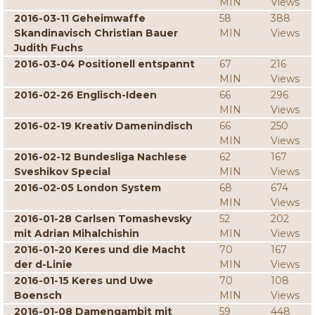
MIN
Views
2016-03-11 Geheimwaffe
58
388
Skandinavisch Christian Bauer
MIN
Views
Judith Fuchs
2016-03-04 Positionell entspannt
67
216
MIN
Views
2016-02-26 Englisch-Ideen
66
296
MIN
Views
2016-02-19 Kreativ Damenindisch
66
250
MIN
Views
2016-02-12 Bundesliga Nachlese
62
167
Sveshikov Special
MIN
Views
2016-02-05 London System
68
674
MIN
Views
2016-01-28 Carlsen Tomashevsky
52
202
mit Adrian Mihalchishin
MIN
Views
2016-01-20 Keres und die Macht
70
167
der d-Linie
MIN
Views
2016-01-15 Keres und Uwe
70
108
Boensch
MIN
Views
2016-01-08 Damengambit mit
59
448