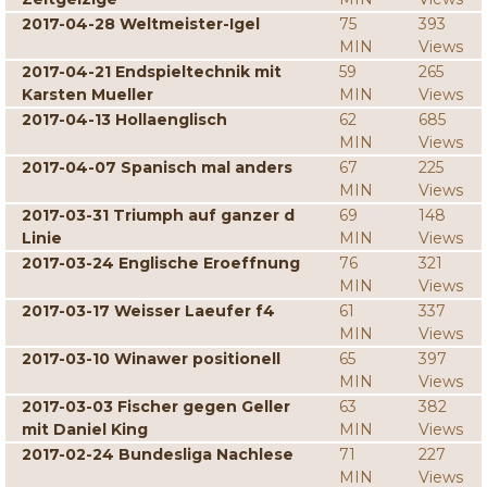
2017-04-28 Weltmeister-Igel
75
393
MIN
Views
2017-04-21 Endspieltechnik mit
59
265
Karsten Mueller
MIN
Views
2017-04-13 Hollaenglisch
62
685
MIN
Views
2017-04-07 Spanisch mal anders
67
225
MIN
Views
2017-03-31 Triumph auf ganzer d
69
148
Linie
MIN
Views
2017-03-24 Englische Eroeffnung
76
321
MIN
Views
2017-03-17 Weisser Laeufer f4
61
337
MIN
Views
2017-03-10 Winawer positionell
65
397
MIN
Views
2017-03-03 Fischer gegen Geller
63
382
mit Daniel King
MIN
Views
2017-02-24 Bundesliga Nachlese
71
227
MIN
Views