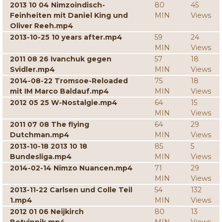
2013 10 04 Nimzoindisch-
80
45
Feinheiten mit Daniel King und
MIN
Views
Oliver Reeh.mp4
2013-10-25 10 years after.mp4
59
24
MIN
Views
2011 08 26 Ivanchuk gegen
57
18
Svidler.mp4
MIN
Views
2014-08-22 Tromsoe-Reloaded
75
18
mit IM Marco Baldauf.mp4
MIN
Views
2012 05 25 W-Nostalgie.mp4
64
15
MIN
Views
2011 07 08 The flying
64
29
Dutchman.mp4
MIN
Views
2013-10-18 2013 10 18
85
5
Bundesliga.mp4
MIN
Views
2014-02-14 Nimzo Nuancen.mp4
71
29
MIN
Views
2013-11-22 Carlsen und Colle Teil
54
132
1.mp4
MIN
Views
2012 01 06 Neijkirch
80
13