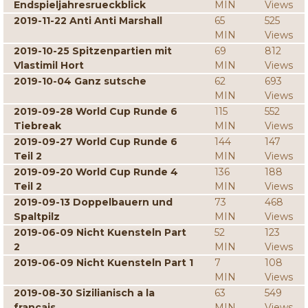
Endspieljahresrueckblick
MIN
Views
2019-11-22 Anti Anti Marshall
65
525
MIN
Views
2019-10-25 Spitzenpartien mit
69
812
Vlastimil Hort
MIN
Views
2019-10-04 Ganz sutsche
62
693
MIN
Views
2019-09-28 World Cup Runde 6
115
552
Tiebreak
MIN
Views
2019-09-27 World Cup Runde 6
144
147
Teil 2
MIN
Views
2019-09-20 World Cup Runde 4
136
188
Teil 2
MIN
Views
2019-09-13 Doppelbauern und
73
468
Spaltpilz
MIN
Views
2019-06-09 Nicht Kuensteln Part
52
123
2
MIN
Views
2019-06-09 Nicht Kuensteln Part 1
7
108
MIN
Views
2019-08-30 Sizilianisch a la
63
549
francais
MIN
Views