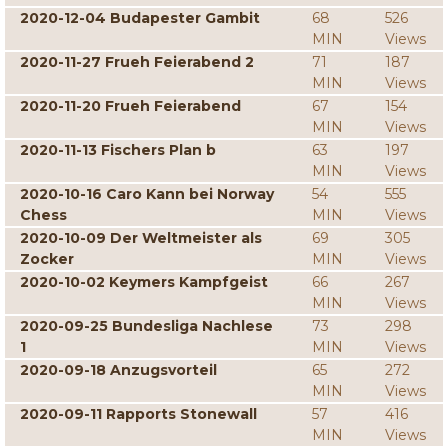
2020-12-04 Budapester Gambit
68
526
MIN
Views
2020-11-27 Frueh Feierabend 2
71
187
MIN
Views
2020-11-20 Frueh Feierabend
67
154
MIN
Views
2020-11-13 Fischers Plan b
63
197
MIN
Views
2020-10-16 Caro Kann bei Norway
54
555
Chess
MIN
Views
2020-10-09 Der Weltmeister als
69
305
Zocker
MIN
Views
2020-10-02 Keymers Kampfgeist
66
267
MIN
Views
2020-09-25 Bundesliga Nachlese
73
298
1
MIN
Views
2020-09-18 Anzugsvorteil
65
272
MIN
Views
2020-09-11 Rapports Stonewall
57
416
MIN
Views