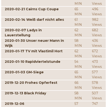
MIN
Views
2020-02-21 Cairns Cup Coupe
65
496
MIN
Views
2020-02-14 Weiß darf nicht alles
61
982
MIN
Views
2020-02-07 Ladys in
62
682
Lauerstellung
MIN
Views
2020-01-30 Unser neuer Mann in
58
436
Wijk
MIN
Views
2020-01-17 TV mit Vlastimil Hort
62
672
MIN
Views
2020-01-10 Rapidviertelstunde
54
473
MIN
Views
2020-01-03 GM-Siege
65
577
MIN
Views
2019-12-20 Frohes Opferfest
66
578
MIN
Views
2019-12-13 Black Friday
58
507
MIN
Views
2019-12-06
57
747