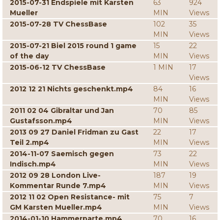
2015-07-31 Endspiele mit Karsten
63
924
Mueller
MIN
Views
2015-07-28 TV ChessBase
102
35
MIN
Views
2015-07-21 Biel 2015 round 1 game
15
22
of the day
MIN
Views
2015-06-12 TV ChessBase
1 MIN
17
Views
2012 12 21 Nichts geschenkt.mp4
84
16
MIN
Views
2011 02 04 Gibraltar und Jan
70
85
Gustafsson.mp4
MIN
Views
2013 09 27 Daniel Fridman zu Gast
22
17
Teil 2.mp4
MIN
Views
2014-11-07 Saemisch gegen
73
22
Indisch.mp4
MIN
Views
2012 09 28 London Live-
187
19
Kommentar Runde 7.mp4
MIN
Views
2012 11 02 Open Resistance- mit
75
7
GM Karsten Mueller.mp4
MIN
Views
2014-01-10 Hammerparte.mp4
70
16