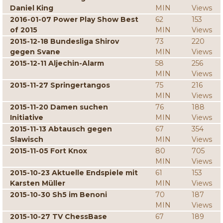
Daniel King
MIN
Views
2016-01-07 Power Play Show Best
62
153
of 2015
MIN
Views
2015-12-18 Bundesliga Shirov
73
220
gegen Svane
MIN
Views
2015-12-11 Aljechin-Alarm
58
256
MIN
Views
2015-11-27 Springertangos
75
216
MIN
Views
2015-11-20 Damen suchen
76
188
Initiative
MIN
Views
2015-11-13 Abtausch gegen
67
354
Slawisch
MIN
Views
2015-11-05 Fort Knox
80
705
MIN
Views
2015-10-23 Aktuelle Endspiele mit
61
153
Karsten Müller
MIN
Views
2015-10-30 Sh5 im Benoni
70
187
MIN
Views
2015-10-27 TV ChessBase
67
189