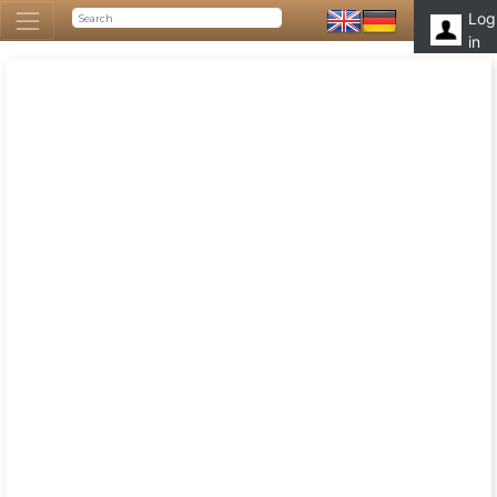
Log
in