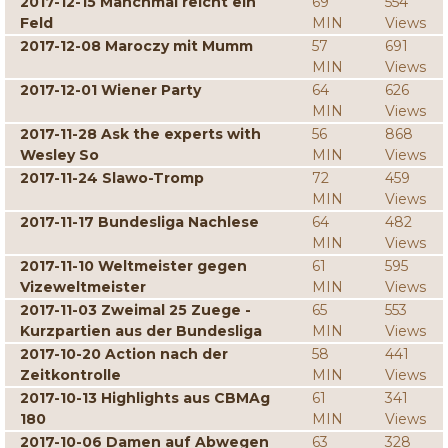
2017-12-15 Manchmal reicht ein
69
554
Feld
MIN
Views
2017-12-08 Maroczy mit Mumm
57
691
MIN
Views
2017-12-01 Wiener Party
64
626
MIN
Views
2017-11-28 Ask the experts with
56
868
Wesley So
MIN
Views
2017-11-24 Slawo-Tromp
72
459
MIN
Views
2017-11-17 Bundesliga Nachlese
64
482
MIN
Views
2017-11-10 Weltmeister gegen
61
595
Vizeweltmeister
MIN
Views
2017-11-03 Zweimal 25 Zuege -
65
553
Kurzpartien aus der Bundesliga
MIN
Views
2017-10-20 Action nach der
58
441
Zeitkontrolle
MIN
Views
2017-10-13 Highlights aus CBMAg
61
341
180
MIN
Views
2017-10-06 Damen auf Abwegen
63
328