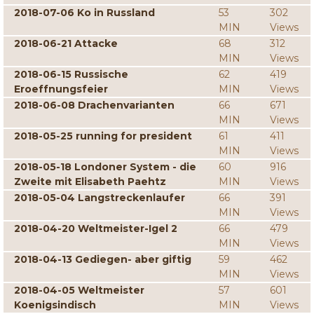
2018-07-06 Ko in Russland
53
302
MIN
Views
2018-06-21 Attacke
68
312
MIN
Views
2018-06-15 Russische
62
419
Eroeffnungsfeier
MIN
Views
2018-06-08 Drachenvarianten
66
671
MIN
Views
2018-05-25 running for president
61
411
MIN
Views
2018-05-18 Londoner System - die
60
916
Zweite mit Elisabeth Paehtz
MIN
Views
2018-05-04 Langstreckenlaufer
66
391
MIN
Views
2018-04-20 Weltmeister-Igel 2
66
479
MIN
Views
2018-04-13 Gediegen- aber giftig
59
462
MIN
Views
2018-04-05 Weltmeister
57
601
Koenigsindisch
MIN
Views