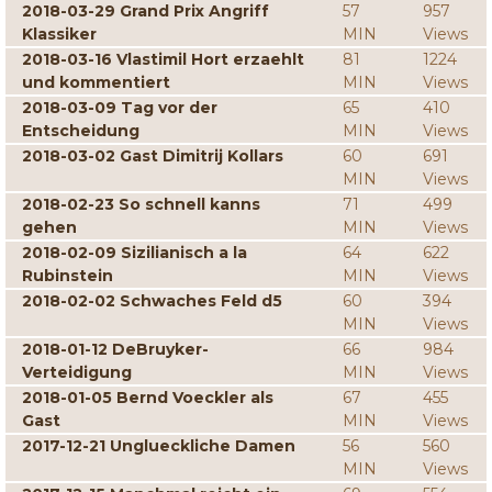
2018-03-29 Grand Prix Angriff
57
957
Klassiker
MIN
Views
2018-03-16 Vlastimil Hort erzaehlt
81
1224
und kommentiert
MIN
Views
2018-03-09 Tag vor der
65
410
Entscheidung
MIN
Views
2018-03-02 Gast Dimitrij Kollars
60
691
MIN
Views
2018-02-23 So schnell kanns
71
499
gehen
MIN
Views
2018-02-09 Sizilianisch a la
64
622
Rubinstein
MIN
Views
2018-02-02 Schwaches Feld d5
60
394
MIN
Views
2018-01-12 DeBruyker-
66
984
Verteidigung
MIN
Views
2018-01-05 Bernd Voeckler als
67
455
Gast
MIN
Views
2017-12-21 Unglueckliche Damen
56
560
MIN
Views