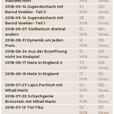
Vlastimil Hort
MIN
Views
2018-09-14 Jugendschach mit
34
282
Bernd Voekler- Teil 2
MIN
Views
2018-09-14 Jugendschach mit
28
283
Bernd Voekler- Teil 1
MIN
Views
2018-09-07 Sizilianisch dreimal
65
684
anders
MIN
Views
2018-08-31 Dynamik um jeden
61
395
Preis
MIN
Views
2018-08-24 Aus der Eroeffnung
63
433
nicht ins Endspiel
MIN
Views
2018-08-17 Mate in England-2
70
338
MIN
Views
2018-08-16 Mate in England
57
155
MIN
Views
2018-07-27 Lajos Portisch mit
60
383
Mihail Marin
MIN
Views
2018-07-20 Schachgenie
60
423
Bronstein mit Mihail Marin
MIN
Views
2018-07-13 Tivi-Tika
69
167
MIN
Views