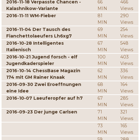
2016-11-18 Verpasste Chancen -
66
466
Kalashnikow-Variante
MIN
Views
2016-11-11 WM-Fieber
81
290
MIN
Views
2016-11-04 Der Tausch des
69
254
Fianchettolaeufers Lh6xg7
MIN
Views
2016-10-28 Intelligentes
67
548
Italienisch
MIN
Views
2016-10-21 Jugend forsch - elf
100
403
Jugendkaderspieler
MIN
Views
2016-10-14 ChessBase Magazin
62
336
174 mit GM Rainer Knaak
MIN
Views
2016-09-30 Zwei Eroeffnungen
68
164
eine Idee
MIN
Views
2016-10-07 Laeuferopfer auf h7
67
285
MIN
Views
2016-09-23 Der junge Carlsen
71
321
MIN
Views
73
165
MIN
Views
59
288