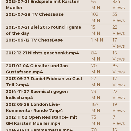
2015-07-31 Endspiele mit Karsten
63
924
Mueller
MIN
Views
2015-07-28 TV ChessBase
102
35
MIN
Views
2015-07-21 Biel 2015 round 1 game
15
22
of the day
MIN
Views
2015-06-12 TV ChessBase
1 MIN
17
Views
2012 12 21 Nichts geschenkt.mp4
84
16
MIN
Views
2011 02 04 Gibraltar und Jan
70
85
Gustafsson.mp4
MIN
Views
2013 09 27 Daniel Fridman zu Gast
22
17
Teil 2.mp4
MIN
Views
2014-11-07 Saemisch gegen
73
22
Indisch.mp4
MIN
Views
2012 09 28 London Live-
187
19
Kommentar Runde 7.mp4
MIN
Views
2012 11 02 Open Resistance- mit
75
7
GM Karsten Mueller.mp4
MIN
Views
2014-01-10 Hammerparte.mp4
70
16