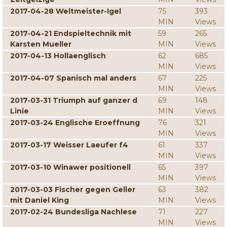
2017-04-28 Weltmeister-Igel
75
393
MIN
Views
2017-04-21 Endspieltechnik mit
59
265
Karsten Mueller
MIN
Views
2017-04-13 Hollaenglisch
62
685
MIN
Views
2017-04-07 Spanisch mal anders
67
225
MIN
Views
2017-03-31 Triumph auf ganzer d
69
148
Linie
MIN
Views
2017-03-24 Englische Eroeffnung
76
321
MIN
Views
2017-03-17 Weisser Laeufer f4
61
337
MIN
Views
2017-03-10 Winawer positionell
65
397
MIN
Views
2017-03-03 Fischer gegen Geller
63
382
mit Daniel King
MIN
Views
2017-02-24 Bundesliga Nachlese
71
227
MIN
Views