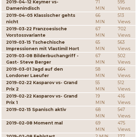
2019-04-12 Keymer vs-
71
595
Damenindisch
MIN
Views
2019-04-05 Klassischer gehts
66
513
nicht
MIN
Views
2019-03-22 Franzoesische
67
702
Vorstossvariante
MIN
Views
2019-03-15 Tschechische
65
563
Impressionen mit Vlastimil Hort
MIN
Views
2019-03-08 Bilderbuchangriff -
67
502
Gast- Steve Berger
MIN
Views
2019-03-01 Jagd auf den
58
664
Londoner Laeufer
MIN
Views
2019-02-22 Kasparov vs- Grand
55
512
Prix 2
MIN
Views
2019-02-22 Kasparov vs- Grand
19
416
Prix 1
MIN
Views
2019-02-15 Spanisch aktiv
68
547
MIN
Views
2019-02-08 Moment mal
69
475
MIN
Views
2019-02-08 Fehlstart
2 MIN
177