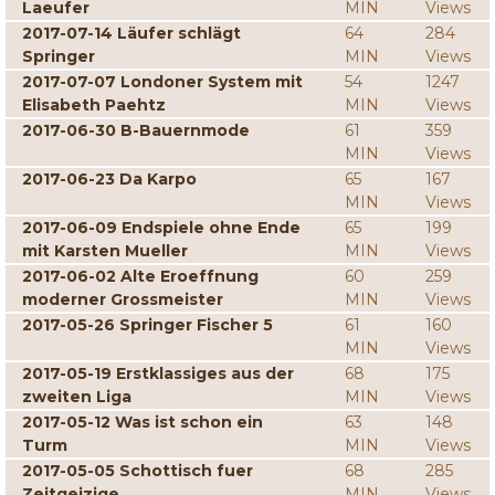
Laeufer
MIN
Views
2017-07-14 Läufer schlägt
64
284
Springer
MIN
Views
2017-07-07 Londoner System mit
54
1247
Elisabeth Paehtz
MIN
Views
2017-06-30 B-Bauernmode
61
359
MIN
Views
2017-06-23 Da Karpo
65
167
MIN
Views
2017-06-09 Endspiele ohne Ende
65
199
mit Karsten Mueller
MIN
Views
2017-06-02 Alte Eroeffnung
60
259
moderner Grossmeister
MIN
Views
2017-05-26 Springer Fischer 5
61
160
MIN
Views
2017-05-19 Erstklassiges aus der
68
175
zweiten Liga
MIN
Views
2017-05-12 Was ist schon ein
63
148
Turm
MIN
Views
2017-05-05 Schottisch fuer
68
285
Zeitgeizige
MIN
Views