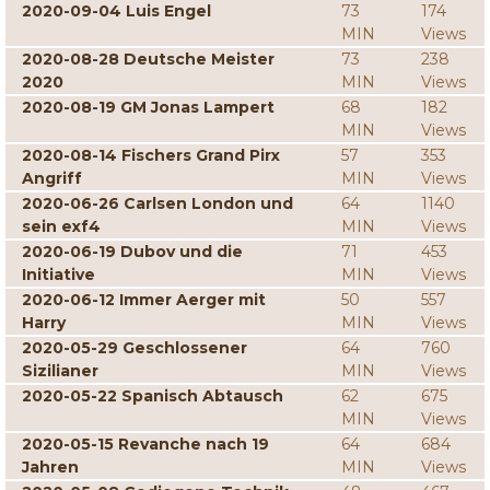
2020-09-04 Luis Engel
73
174
MIN
Views
2020-08-28 Deutsche Meister
73
238
2020
MIN
Views
2020-08-19 GM Jonas Lampert
68
182
MIN
Views
2020-08-14 Fischers Grand Pirx
57
353
Angriff
MIN
Views
2020-06-26 Carlsen London und
64
1140
sein exf4
MIN
Views
2020-06-19 Dubov und die
71
453
Initiative
MIN
Views
2020-06-12 Immer Aerger mit
50
557
Harry
MIN
Views
2020-05-29 Geschlossener
64
760
Sizilianer
MIN
Views
2020-05-22 Spanisch Abtausch
62
675
MIN
Views
2020-05-15 Revanche nach 19
64
684
Jahren
MIN
Views