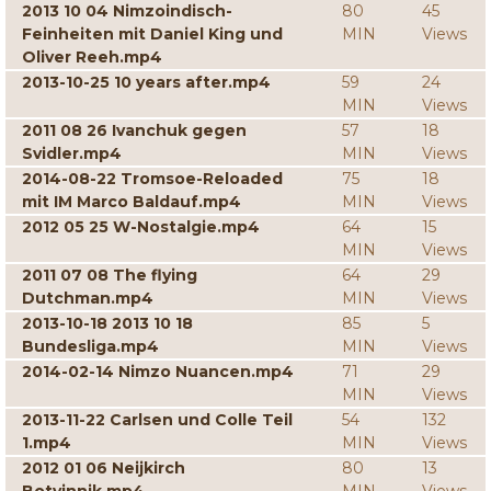
2013 10 04 Nimzoindisch-
80
45
Feinheiten mit Daniel King und
MIN
Views
Oliver Reeh.mp4
2013-10-25 10 years after.mp4
59
24
MIN
Views
2011 08 26 Ivanchuk gegen
57
18
Svidler.mp4
MIN
Views
2014-08-22 Tromsoe-Reloaded
75
18
mit IM Marco Baldauf.mp4
MIN
Views
2012 05 25 W-Nostalgie.mp4
64
15
MIN
Views
2011 07 08 The flying
64
29
Dutchman.mp4
MIN
Views
2013-10-18 2013 10 18
85
5
Bundesliga.mp4
MIN
Views
2014-02-14 Nimzo Nuancen.mp4
71
29
MIN
Views
2013-11-22 Carlsen und Colle Teil
54
132
1.mp4
MIN
Views
2012 01 06 Neijkirch
80
13