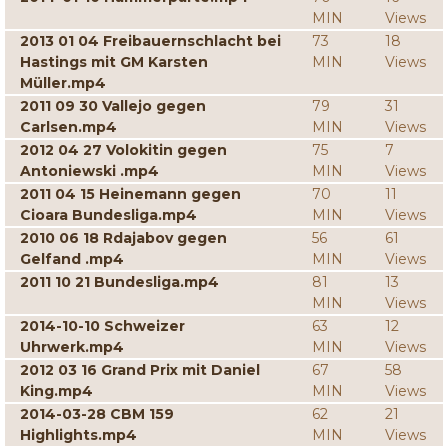
MIN
Views
2013 01 04 Freibauernschlacht bei
73
18
Hastings mit GM Karsten
MIN
Views
Müller.mp4
2011 09 30 Vallejo gegen
79
31
Carlsen.mp4
MIN
Views
2012 04 27 Volokitin gegen
75
7
Antoniewski .mp4
MIN
Views
2011 04 15 Heinemann gegen
70
11
Cioara Bundesliga.mp4
MIN
Views
2010 06 18 Rdajabov gegen
56
61
Gelfand .mp4
MIN
Views
2011 10 21 Bundesliga.mp4
81
13
MIN
Views
2014-10-10 Schweizer
63
12
Uhrwerk.mp4
MIN
Views
2012 03 16 Grand Prix mit Daniel
67
58
King.mp4
MIN
Views
2014-03-28 CBM 159
62
21
Highlights.mp4
MIN
Views