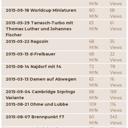
MIN
Views
2015-09-18 Worldcup Miniaturen
80
58
MIN
Views
2015-05-29 Tarrasch-Turbo mit
63
61
Thomas Luther und Johannes
MIN
Views
Fischer
2015-05-22 Ragozin
68
35
MIN
Views
2015-05-15 d-Freibauer
68
22
MIN
Views
2015-08-14 Najdorf mit f4
72
78
MIN
Views
2015-03-13 Damen auf Abwegen
63
16
MIN
Views
2015-09-04 Cambridge Srprings
68
169
Variante
MIN
Views
2015-08-21 Ohme und Lubbe
109
116
MIN
Views
2015-08-07 Brennpunkt f7
60
343
MIN
Views