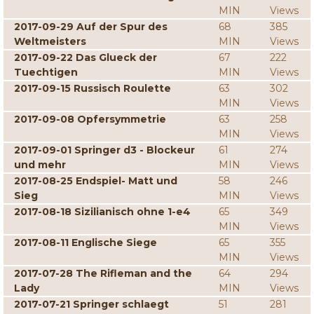
MIN
Views
2017-09-29 Auf der Spur des
68
385
Weltmeisters
MIN
Views
2017-09-22 Das Glueck der
67
222
Tuechtigen
MIN
Views
2017-09-15 Russisch Roulette
63
302
MIN
Views
2017-09-08 Opfersymmetrie
63
258
MIN
Views
2017-09-01 Springer d3 - Blockeur
61
274
und mehr
MIN
Views
2017-08-25 Endspiel- Matt und
58
246
Sieg
MIN
Views
2017-08-18 Sizilianisch ohne 1-e4
65
349
MIN
Views
2017-08-11 Englische Siege
65
355
MIN
Views
2017-07-28 The Rifleman and the
64
294
Lady
MIN
Views
2017-07-21 Springer schlaegt
51
281