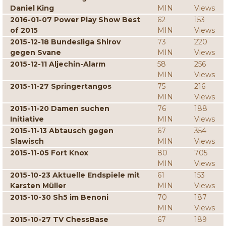
Daniel King
MIN
Views
2016-01-07 Power Play Show Best
62
153
of 2015
MIN
Views
2015-12-18 Bundesliga Shirov
73
220
gegen Svane
MIN
Views
2015-12-11 Aljechin-Alarm
58
256
MIN
Views
2015-11-27 Springertangos
75
216
MIN
Views
2015-11-20 Damen suchen
76
188
Initiative
MIN
Views
2015-11-13 Abtausch gegen
67
354
Slawisch
MIN
Views
2015-11-05 Fort Knox
80
705
MIN
Views
2015-10-23 Aktuelle Endspiele mit
61
153
Karsten Müller
MIN
Views
2015-10-30 Sh5 im Benoni
70
187
MIN
Views
2015-10-27 TV ChessBase
67
189