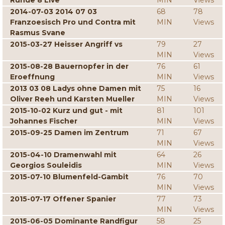
Runde 8 Live
MIN
Views
2014-07-03 2014 07 03
68
78
Franzoesisch Pro und Contra mit
MIN
Views
Rasmus Svane
2015-03-27 Heisser Angriff vs
79
27
MIN
Views
2015-08-28 Bauernopfer in der
76
61
Eroeffnung
MIN
Views
2013 03 08 Ladys ohne Damen mit
75
16
Oliver Reeh und Karsten Mueller
MIN
Views
2015-10-02 Kurz und gut - mit
81
101
Johannes Fischer
MIN
Views
2015-09-25 Damen im Zentrum
71
67
MIN
Views
2015-04-10 Dramenwahl mit
64
26
Georgios Souleidis
MIN
Views
2015-07-10 Blumenfeld-Gambit
76
70
MIN
Views
2015-07-17 Offener Spanier
77
73
MIN
Views
2015-06-05 Dominante Randfigur
58
25