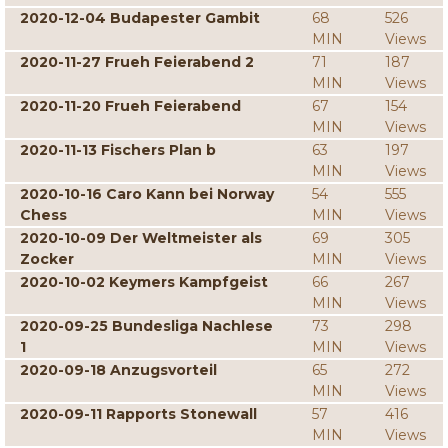
2020-12-04 Budapester Gambit
68
526
MIN
Views
2020-11-27 Frueh Feierabend 2
71
187
MIN
Views
2020-11-20 Frueh Feierabend
67
154
MIN
Views
2020-11-13 Fischers Plan b
63
197
MIN
Views
2020-10-16 Caro Kann bei Norway
54
555
Chess
MIN
Views
2020-10-09 Der Weltmeister als
69
305
Zocker
MIN
Views
2020-10-02 Keymers Kampfgeist
66
267
MIN
Views
2020-09-25 Bundesliga Nachlese
73
298
1
MIN
Views
2020-09-18 Anzugsvorteil
65
272
MIN
Views
2020-09-11 Rapports Stonewall
57
416
MIN
Views