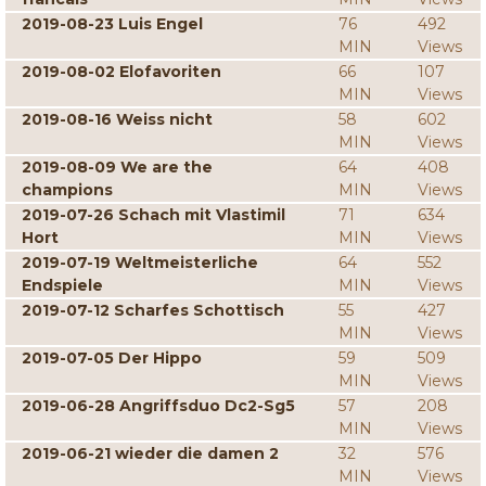
2019-08-23 Luis Engel
76
492
MIN
Views
2019-08-02 Elofavoriten
66
107
MIN
Views
2019-08-16 Weiss nicht
58
602
MIN
Views
2019-08-09 We are the
64
408
champions
MIN
Views
2019-07-26 Schach mit Vlastimil
71
634
Hort
MIN
Views
2019-07-19 Weltmeisterliche
64
552
Endspiele
MIN
Views
2019-07-12 Scharfes Schottisch
55
427
MIN
Views
2019-07-05 Der Hippo
59
509
MIN
Views
2019-06-28 Angriffsduo Dc2-Sg5
57
208
MIN
Views
2019-06-21 wieder die damen 2
32
576
MIN
Views