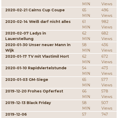
MIN
Views
2020-02-21 Cairns Cup Coupe
65
496
MIN
Views
2020-02-14 Weiß darf nicht alles
61
982
MIN
Views
2020-02-07 Ladys in
62
682
Lauerstellung
MIN
Views
2020-01-30 Unser neuer Mann in
58
436
Wijk
MIN
Views
2020-01-17 TV mit Vlastimil Hort
62
672
MIN
Views
2020-01-10 Rapidviertelstunde
54
473
MIN
Views
2020-01-03 GM-Siege
65
577
MIN
Views
2019-12-20 Frohes Opferfest
66
578
MIN
Views
2019-12-13 Black Friday
58
507
MIN
Views
2019-12-06
57
747