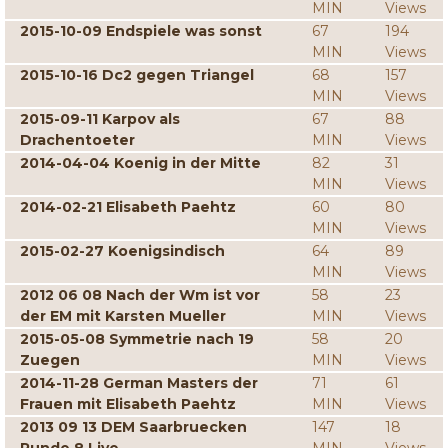
MIN
Views
2015-10-09 Endspiele was sonst
67
194
MIN
Views
2015-10-16 Dc2 gegen Triangel
68
157
MIN
Views
2015-09-11 Karpov als
67
88
Drachentoeter
MIN
Views
2014-04-04 Koenig in der Mitte
82
31
MIN
Views
2014-02-21 Elisabeth Paehtz
60
80
MIN
Views
2015-02-27 Koenigsindisch
64
89
MIN
Views
2012 06 08 Nach der Wm ist vor
58
23
der EM mit Karsten Mueller
MIN
Views
2015-05-08 Symmetrie nach 19
58
20
Zuegen
MIN
Views
2014-11-28 German Masters der
71
61
Frauen mit Elisabeth Paehtz
MIN
Views
2013 09 13 DEM Saarbruecken
147
18