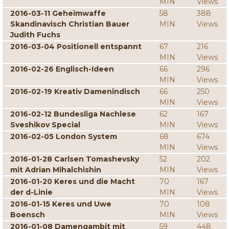
MIN
Views
2016-03-11 Geheimwaffe
58
388
Skandinavisch Christian Bauer
MIN
Views
Judith Fuchs
2016-03-04 Positionell entspannt
67
216
MIN
Views
2016-02-26 Englisch-Ideen
66
296
MIN
Views
2016-02-19 Kreativ Damenindisch
66
250
MIN
Views
2016-02-12 Bundesliga Nachlese
62
167
Sveshikov Special
MIN
Views
2016-02-05 London System
68
674
MIN
Views
2016-01-28 Carlsen Tomashevsky
52
202
mit Adrian Mihalchishin
MIN
Views
2016-01-20 Keres und die Macht
70
167
der d-Linie
MIN
Views
2016-01-15 Keres und Uwe
70
108
Boensch
MIN
Views
2016-01-08 Damengambit mit
59
448