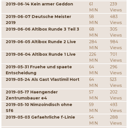
2019-06-14 Kein armer Geddon
61
239
MIN
Views
2019-06-07 Deutsche Meister
58
483
2019
MIN
Views
2019-06-06 Altibox Runde 3 Teil 3
68
305
MIN
Views
2019-06-05 Altibox Runde 2 Live
284
984
MIN
Views
2019-06-04 Altibox Runde 1 Live
226
701
MIN
Views
2019-05-31 Fruehe und spaete
64
296
Entscheidung
MIN
Views
2019-05-24 Als Gast Vlastimil Hort
64
523
MIN
Views
2019-05-17 Haengender
57
202
Zentrumsbauer e4
MIN
Views
2019-05-10 Nimzoindisch ohne
59
493
Sf6
MIN
Views
2019-05-03 Gefaehrliche f-Linie
54
288
MIN
Views