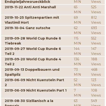
Endspieljahresrueckblick
MIN
Views
2019-11-22 Anti Anti Marshall
65
525
MIN
Views
2019-10-25 Spitzenpartien mit
69
812
Vlastimil Hort
MIN
Views
2019-10-04 Ganz sutsche
62
693
MIN
Views
2019-09-28 World Cup Runde 6
115
552
Tiebreak
MIN
Views
2019-09-27 World Cup Runde 6
144
147
Teil 2
MIN
Views
2019-09-20 World Cup Runde 4
136
188
Teil 2
MIN
Views
2019-09-13 Doppelbauern und
73
468
Spaltpilz
MIN
Views
2019-06-09 Nicht Kuensteln Part
52
123
2
MIN
Views
2019-06-09 Nicht Kuensteln Part 1
7
108
MIN
Views
2019-08-30 Sizilianisch a la
63
549
francais
MIN
Views