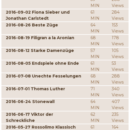
MIN
Views
2016-09-02 Fiona Sieber und
61
284
Jonathan Carlstedt
MIN
Views
2016-08-26 Beste Züge
64
153
MIN
Views
2016-08-19 Filigran a la Aronian
68
178
MIN
Views
2016-08-12 Starke Damenzüge
57
105
MIN
Views
2016-08-05 Endspiele ohne Ende
61
53
MIN
Views
2016-07-08 Unechte Fesselungen
68
288
MIN
Views
2016-07-01 Thomas Luther
71
340
MIN
Views
2016-06-24 Stonewall
64
407
MIN
Views
2016-06-17 Viktor der
62
235
Schreckliche
MIN
Views
2016-05-27 Rossolimo Klassisch
61
164