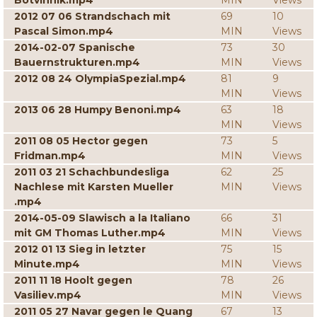
Botvinnik.mp4
MIN
Views
2012 07 06 Strandschach mit
69
10
Pascal Simon.mp4
MIN
Views
2014-02-07 Spanische
73
30
Bauernstrukturen.mp4
MIN
Views
2012 08 24 OlympiaSpezial.mp4
81
9
MIN
Views
2013 06 28 Humpy Benoni.mp4
63
18
MIN
Views
2011 08 05 Hector gegen
73
5
Fridman.mp4
MIN
Views
2011 03 21 Schachbundesliga
62
25
Nachlese mit Karsten Mueller
MIN
Views
.mp4
2014-05-09 Slawisch a la Italiano
66
31
mit GM Thomas Luther.mp4
MIN
Views
2012 01 13 Sieg in letzter
75
15
Minute.mp4
MIN
Views
2011 11 18 Hoolt gegen
78
26
Vasiliev.mp4
MIN
Views
2011 05 27 Navar gegen le Quang
67
13