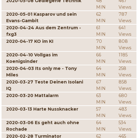
2020-05-08 Gediegene Technik
48
467
MIN
Views
2020-05-01 Kasparov und sein
62
787
Evans-Gambit
MIN
Views
2020-04-24 Aus dem Zentrum -
61
641
fxg3
MIN
Views
2020-04-17 KO im KI
70
808
MIN
Views
2020-04-10 Vollgas im
66
1185
Koenigsinder
MIN
Views
2020-04-03 Its only me - Tony
64
258
Miles
MIN
Views
2020-03-27 Teste Deinen Isolani
67
858
IQ
MIN
Views
2020-03-20 Mattalarm
63
680
MIN
Views
2020-03-13 Harte Nussknacker
57
483
MIN
Views
2020-03-06 Es geht auch ohne
64
534
Rochade
MIN
Views
2020-02-28 Turminator
62
465