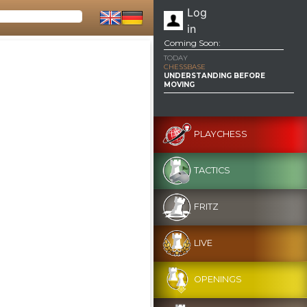
Log
in
Coming Soon:
TODAY
CHESSBASE
UNDERSTANDING BEFORE
MOVING
PLAYCHESS
TACTICS
FRITZ
LIVE
OPENINGS