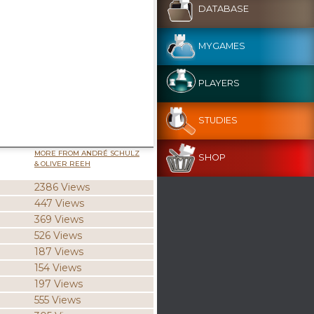
DATABASE
MYGAMES
PLAYERS
STUDIES
MORE FROM ANDRÉ SCHULZ
SHOP
& OLIVER REEH
2386 Views
447 Views
369 Views
526 Views
187 Views
154 Views
197 Views
555 Views