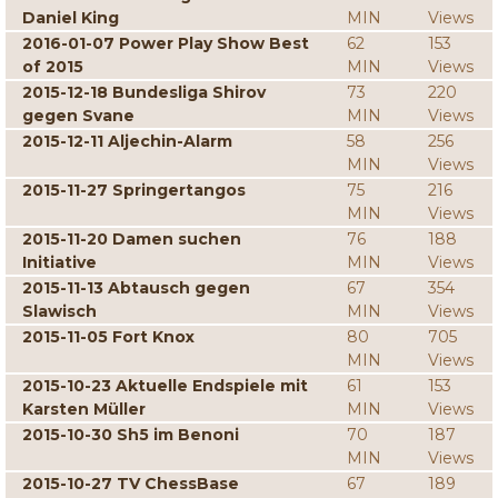
Daniel King
MIN
Views
2016-01-07 Power Play Show Best
62
153
of 2015
MIN
Views
2015-12-18 Bundesliga Shirov
73
220
gegen Svane
MIN
Views
2015-12-11 Aljechin-Alarm
58
256
MIN
Views
2015-11-27 Springertangos
75
216
MIN
Views
2015-11-20 Damen suchen
76
188
Initiative
MIN
Views
2015-11-13 Abtausch gegen
67
354
Slawisch
MIN
Views
2015-11-05 Fort Knox
80
705
MIN
Views
2015-10-23 Aktuelle Endspiele mit
61
153
Karsten Müller
MIN
Views
2015-10-30 Sh5 im Benoni
70
187
MIN
Views
2015-10-27 TV ChessBase
67
189