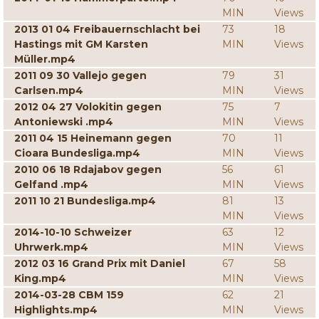
MIN
Views
2013 01 04 Freibauernschlacht bei
73
18
Hastings mit GM Karsten
MIN
Views
Müller.mp4
2011 09 30 Vallejo gegen
79
31
Carlsen.mp4
MIN
Views
2012 04 27 Volokitin gegen
75
7
Antoniewski .mp4
MIN
Views
2011 04 15 Heinemann gegen
70
11
Cioara Bundesliga.mp4
MIN
Views
2010 06 18 Rdajabov gegen
56
61
Gelfand .mp4
MIN
Views
2011 10 21 Bundesliga.mp4
81
13
MIN
Views
2014-10-10 Schweizer
63
12
Uhrwerk.mp4
MIN
Views
2012 03 16 Grand Prix mit Daniel
67
58
King.mp4
MIN
Views
2014-03-28 CBM 159
62
21
Highlights.mp4
MIN
Views