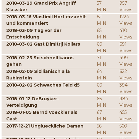
2018-03-29 Grand Prix Angriff
57
957
Klassiker
MIN
Views
2018-03-16 Vlastimil Hort erzaehlt
81
1224
und kommentiert
MIN
Views
2018-03-09 Tag vor der
65
410
Entscheidung
MIN
Views
2018-03-02 Gast Dimitrij Kollars
60
691
MIN
Views
2018-02-23 So schnell kanns
71
499
gehen
MIN
Views
2018-02-09 Sizilianisch a la
64
622
Rubinstein
MIN
Views
2018-02-02 Schwaches Feld d5
60
394
MIN
Views
2018-01-12 DeBruyker-
66
984
Verteidigung
MIN
Views
2018-01-05 Bernd Voeckler als
67
455
Gast
MIN
Views
2017-12-21 Unglueckliche Damen
56
560
MIN
Views