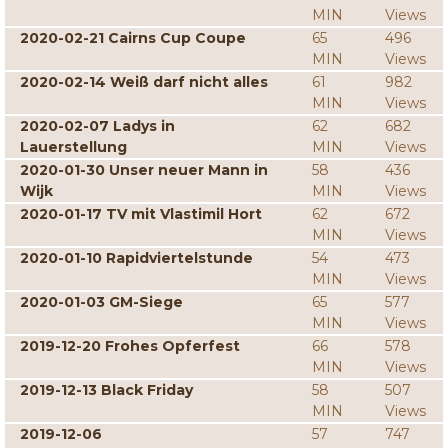
MIN
Views
2020-02-21 Cairns Cup Coupe
65
496
MIN
Views
2020-02-14 Weiß darf nicht alles
61
982
MIN
Views
2020-02-07 Ladys in
62
682
Lauerstellung
MIN
Views
2020-01-30 Unser neuer Mann in
58
436
Wijk
MIN
Views
2020-01-17 TV mit Vlastimil Hort
62
672
MIN
Views
2020-01-10 Rapidviertelstunde
54
473
MIN
Views
2020-01-03 GM-Siege
65
577
MIN
Views
2019-12-20 Frohes Opferfest
66
578
MIN
Views
2019-12-13 Black Friday
58
507
MIN
Views
2019-12-06
57
747