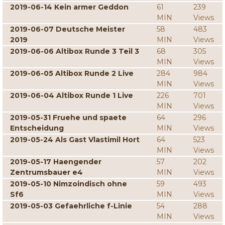
2019-06-14 Kein armer Geddon
61
239
MIN
Views
2019-06-07 Deutsche Meister
58
483
2019
MIN
Views
2019-06-06 Altibox Runde 3 Teil 3
68
305
MIN
Views
2019-06-05 Altibox Runde 2 Live
284
984
MIN
Views
2019-06-04 Altibox Runde 1 Live
226
701
MIN
Views
2019-05-31 Fruehe und spaete
64
296
Entscheidung
MIN
Views
2019-05-24 Als Gast Vlastimil Hort
64
523
MIN
Views
2019-05-17 Haengender
57
202
Zentrumsbauer e4
MIN
Views
2019-05-10 Nimzoindisch ohne
59
493
Sf6
MIN
Views
2019-05-03 Gefaehrliche f-Linie
54
288
MIN
Views