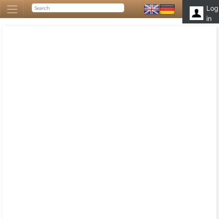
Log
in