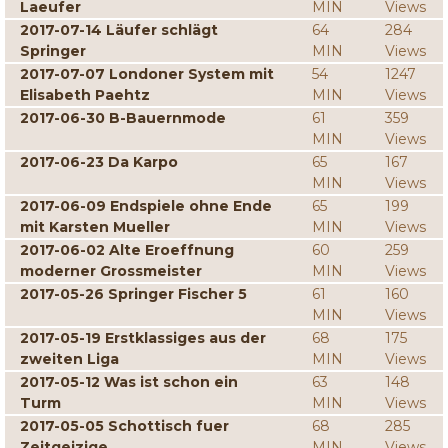
Laeufer
MIN
Views
2017-07-14 Läufer schlägt
64
284
Springer
MIN
Views
2017-07-07 Londoner System mit
54
1247
Elisabeth Paehtz
MIN
Views
2017-06-30 B-Bauernmode
61
359
MIN
Views
2017-06-23 Da Karpo
65
167
MIN
Views
2017-06-09 Endspiele ohne Ende
65
199
mit Karsten Mueller
MIN
Views
2017-06-02 Alte Eroeffnung
60
259
moderner Grossmeister
MIN
Views
2017-05-26 Springer Fischer 5
61
160
MIN
Views
2017-05-19 Erstklassiges aus der
68
175
zweiten Liga
MIN
Views
2017-05-12 Was ist schon ein
63
148
Turm
MIN
Views
2017-05-05 Schottisch fuer
68
285
Zeitgeizige
MIN
Views