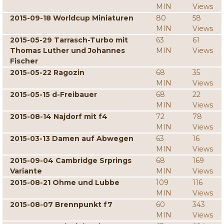
MIN
Views
2015-09-18 Worldcup Miniaturen
80
58
MIN
Views
2015-05-29 Tarrasch-Turbo mit
63
61
Thomas Luther und Johannes
MIN
Views
Fischer
2015-05-22 Ragozin
68
35
MIN
Views
2015-05-15 d-Freibauer
68
22
MIN
Views
2015-08-14 Najdorf mit f4
72
78
MIN
Views
2015-03-13 Damen auf Abwegen
63
16
MIN
Views
2015-09-04 Cambridge Srprings
68
169
Variante
MIN
Views
2015-08-21 Ohme und Lubbe
109
116
MIN
Views
2015-08-07 Brennpunkt f7
60
343
MIN
Views