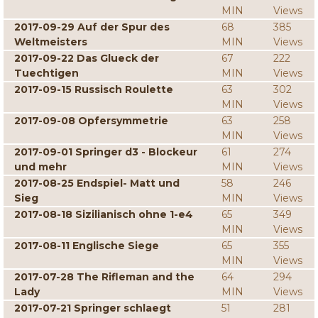
MIN
Views
2017-09-29 Auf der Spur des
68
385
Weltmeisters
MIN
Views
2017-09-22 Das Glueck der
67
222
Tuechtigen
MIN
Views
2017-09-15 Russisch Roulette
63
302
MIN
Views
2017-09-08 Opfersymmetrie
63
258
MIN
Views
2017-09-01 Springer d3 - Blockeur
61
274
und mehr
MIN
Views
2017-08-25 Endspiel- Matt und
58
246
Sieg
MIN
Views
2017-08-18 Sizilianisch ohne 1-e4
65
349
MIN
Views
2017-08-11 Englische Siege
65
355
MIN
Views
2017-07-28 The Rifleman and the
64
294
Lady
MIN
Views
2017-07-21 Springer schlaegt
51
281