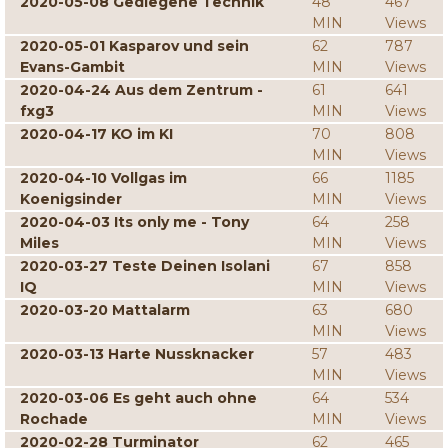
2020-05-08 Gediegene Technik
48
467
MIN
Views
2020-05-01 Kasparov und sein
62
787
Evans-Gambit
MIN
Views
2020-04-24 Aus dem Zentrum -
61
641
fxg3
MIN
Views
2020-04-17 KO im KI
70
808
MIN
Views
2020-04-10 Vollgas im
66
1185
Koenigsinder
MIN
Views
2020-04-03 Its only me - Tony
64
258
Miles
MIN
Views
2020-03-27 Teste Deinen Isolani
67
858
IQ
MIN
Views
2020-03-20 Mattalarm
63
680
MIN
Views
2020-03-13 Harte Nussknacker
57
483
MIN
Views
2020-03-06 Es geht auch ohne
64
534
Rochade
MIN
Views
2020-02-28 Turminator
62
465