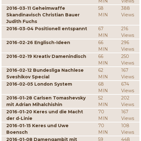
MIN
Views
2016-03-11 Geheimwaffe
58
388
Skandinavisch Christian Bauer
MIN
Views
Judith Fuchs
2016-03-04 Positionell entspannt
67
216
MIN
Views
2016-02-26 Englisch-Ideen
66
296
MIN
Views
2016-02-19 Kreativ Damenindisch
66
250
MIN
Views
2016-02-12 Bundesliga Nachlese
62
167
Sveshikov Special
MIN
Views
2016-02-05 London System
68
674
MIN
Views
2016-01-28 Carlsen Tomashevsky
52
202
mit Adrian Mihalchishin
MIN
Views
2016-01-20 Keres und die Macht
70
167
der d-Linie
MIN
Views
2016-01-15 Keres und Uwe
70
108
Boensch
MIN
Views
2016-01-08 Damengambit mit
59
448