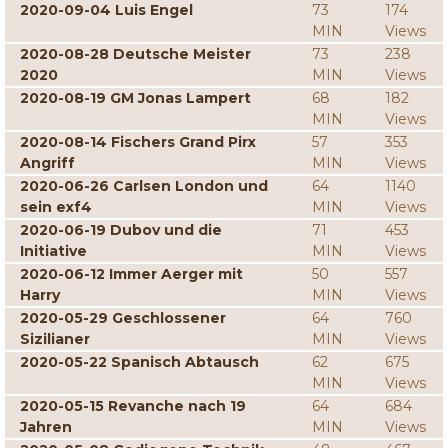
2020-09-04 Luis Engel
73
174
MIN
Views
2020-08-28 Deutsche Meister
73
238
2020
MIN
Views
2020-08-19 GM Jonas Lampert
68
182
MIN
Views
2020-08-14 Fischers Grand Pirx
57
353
Angriff
MIN
Views
2020-06-26 Carlsen London und
64
1140
sein exf4
MIN
Views
2020-06-19 Dubov und die
71
453
Initiative
MIN
Views
2020-06-12 Immer Aerger mit
50
557
Harry
MIN
Views
2020-05-29 Geschlossener
64
760
Sizilianer
MIN
Views
2020-05-22 Spanisch Abtausch
62
675
MIN
Views
2020-05-15 Revanche nach 19
64
684
Jahren
MIN
Views