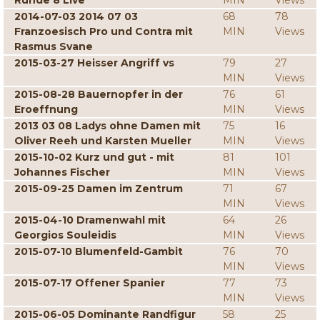
Runde 8 Live
MIN
Views
2014-07-03 2014 07 03
68
78
Franzoesisch Pro und Contra mit
MIN
Views
Rasmus Svane
2015-03-27 Heisser Angriff vs
79
27
MIN
Views
2015-08-28 Bauernopfer in der
76
61
Eroeffnung
MIN
Views
2013 03 08 Ladys ohne Damen mit
75
16
Oliver Reeh und Karsten Mueller
MIN
Views
2015-10-02 Kurz und gut - mit
81
101
Johannes Fischer
MIN
Views
2015-09-25 Damen im Zentrum
71
67
MIN
Views
2015-04-10 Dramenwahl mit
64
26
Georgios Souleidis
MIN
Views
2015-07-10 Blumenfeld-Gambit
76
70
MIN
Views
2015-07-17 Offener Spanier
77
73
MIN
Views
2015-06-05 Dominante Randfigur
58
25