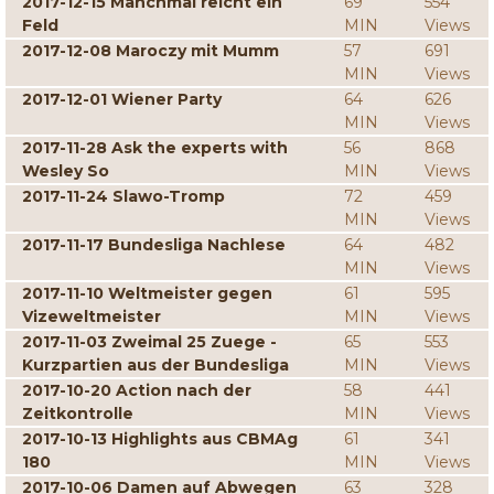
2017-12-15 Manchmal reicht ein
69
554
Feld
MIN
Views
2017-12-08 Maroczy mit Mumm
57
691
MIN
Views
2017-12-01 Wiener Party
64
626
MIN
Views
2017-11-28 Ask the experts with
56
868
Wesley So
MIN
Views
2017-11-24 Slawo-Tromp
72
459
MIN
Views
2017-11-17 Bundesliga Nachlese
64
482
MIN
Views
2017-11-10 Weltmeister gegen
61
595
Vizeweltmeister
MIN
Views
2017-11-03 Zweimal 25 Zuege -
65
553
Kurzpartien aus der Bundesliga
MIN
Views
2017-10-20 Action nach der
58
441
Zeitkontrolle
MIN
Views
2017-10-13 Highlights aus CBMAg
61
341
180
MIN
Views
2017-10-06 Damen auf Abwegen
63
328