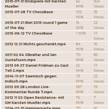
2015-07-31 Endspiele mit Karsten
63
924
Mueller
MIN
Views
2015-07-28 TV ChessBase
102
35
MIN
Views
2015-07-21 Biel 2015 round 1 game
15
22
of the day
MIN
Views
2015-06-12 TV ChessBase
1 MIN
17
Views
2012 12 21 Nichts geschenkt.mp4
84
16
MIN
Views
2011 02 04 Gibraltar und Jan
70
85
Gustafsson.mp4
MIN
Views
2013 09 27 Daniel Fridman zu Gast
22
17
Teil 2.mp4
MIN
Views
2014-11-07 Saemisch gegen
73
22
Indisch.mp4
MIN
Views
2012 09 28 London Live-
187
19
Kommentar Runde 7.mp4
MIN
Views
2012 11 02 Open Resistance- mit
75
7
GM Karsten Mueller.mp4
MIN
Views
2014-01-10 Hammerparte.mp4
70
16