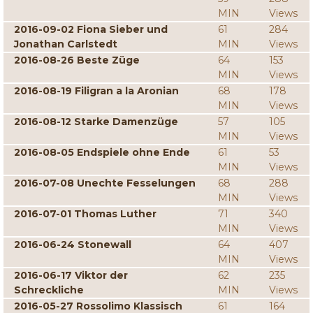
MIN
Views
2016-09-02 Fiona Sieber und
61
284
Jonathan Carlstedt
MIN
Views
2016-08-26 Beste Züge
64
153
MIN
Views
2016-08-19 Filigran a la Aronian
68
178
MIN
Views
2016-08-12 Starke Damenzüge
57
105
MIN
Views
2016-08-05 Endspiele ohne Ende
61
53
MIN
Views
2016-07-08 Unechte Fesselungen
68
288
MIN
Views
2016-07-01 Thomas Luther
71
340
MIN
Views
2016-06-24 Stonewall
64
407
MIN
Views
2016-06-17 Viktor der
62
235
Schreckliche
MIN
Views
2016-05-27 Rossolimo Klassisch
61
164