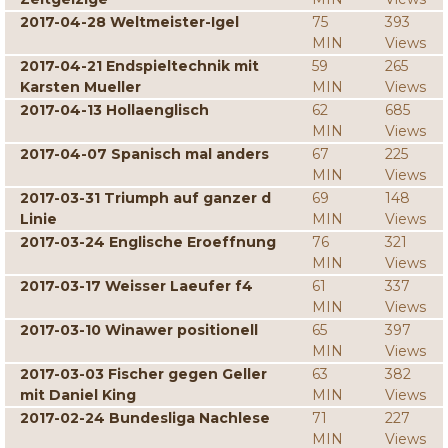
2017-04-28 Weltmeister-Igel
75
393
MIN
Views
2017-04-21 Endspieltechnik mit
59
265
Karsten Mueller
MIN
Views
2017-04-13 Hollaenglisch
62
685
MIN
Views
2017-04-07 Spanisch mal anders
67
225
MIN
Views
2017-03-31 Triumph auf ganzer d
69
148
Linie
MIN
Views
2017-03-24 Englische Eroeffnung
76
321
MIN
Views
2017-03-17 Weisser Laeufer f4
61
337
MIN
Views
2017-03-10 Winawer positionell
65
397
MIN
Views
2017-03-03 Fischer gegen Geller
63
382
mit Daniel King
MIN
Views
2017-02-24 Bundesliga Nachlese
71
227
MIN
Views