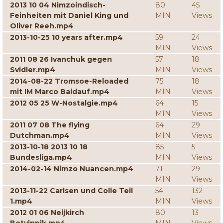
2013 10 04 Nimzoindisch-
80
45
Feinheiten mit Daniel King und
MIN
Views
Oliver Reeh.mp4
2013-10-25 10 years after.mp4
59
24
MIN
Views
2011 08 26 Ivanchuk gegen
57
18
Svidler.mp4
MIN
Views
2014-08-22 Tromsoe-Reloaded
75
18
mit IM Marco Baldauf.mp4
MIN
Views
2012 05 25 W-Nostalgie.mp4
64
15
MIN
Views
2011 07 08 The flying
64
29
Dutchman.mp4
MIN
Views
2013-10-18 2013 10 18
85
5
Bundesliga.mp4
MIN
Views
2014-02-14 Nimzo Nuancen.mp4
71
29
MIN
Views
2013-11-22 Carlsen und Colle Teil
54
132
1.mp4
MIN
Views
2012 01 06 Neijkirch
80
13