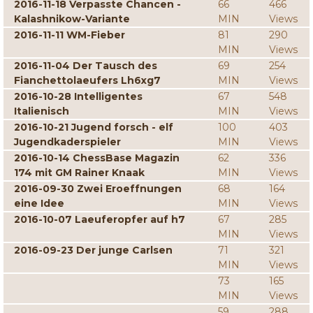
2016-11-18 Verpasste Chancen -
66
466
Kalashnikow-Variante
MIN
Views
2016-11-11 WM-Fieber
81
290
MIN
Views
2016-11-04 Der Tausch des
69
254
Fianchettolaeufers Lh6xg7
MIN
Views
2016-10-28 Intelligentes
67
548
Italienisch
MIN
Views
2016-10-21 Jugend forsch - elf
100
403
Jugendkaderspieler
MIN
Views
2016-10-14 ChessBase Magazin
62
336
174 mit GM Rainer Knaak
MIN
Views
2016-09-30 Zwei Eroeffnungen
68
164
eine Idee
MIN
Views
2016-10-07 Laeuferopfer auf h7
67
285
MIN
Views
2016-09-23 Der junge Carlsen
71
321
MIN
Views
73
165
MIN
Views
59
288