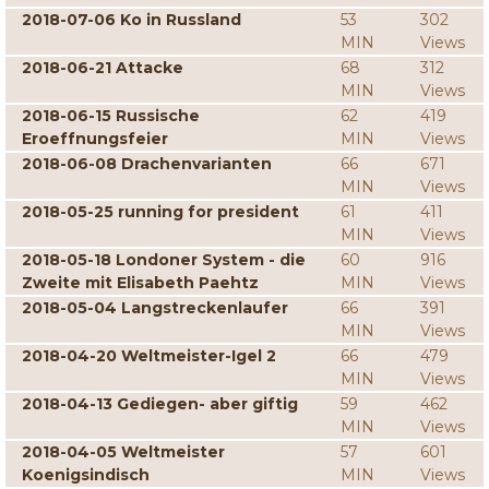
2018-07-06 Ko in Russland
53
302
MIN
Views
2018-06-21 Attacke
68
312
MIN
Views
2018-06-15 Russische
62
419
Eroeffnungsfeier
MIN
Views
2018-06-08 Drachenvarianten
66
671
MIN
Views
2018-05-25 running for president
61
411
MIN
Views
2018-05-18 Londoner System - die
60
916
Zweite mit Elisabeth Paehtz
MIN
Views
2018-05-04 Langstreckenlaufer
66
391
MIN
Views
2018-04-20 Weltmeister-Igel 2
66
479
MIN
Views
2018-04-13 Gediegen- aber giftig
59
462
MIN
Views
2018-04-05 Weltmeister
57
601
Koenigsindisch
MIN
Views