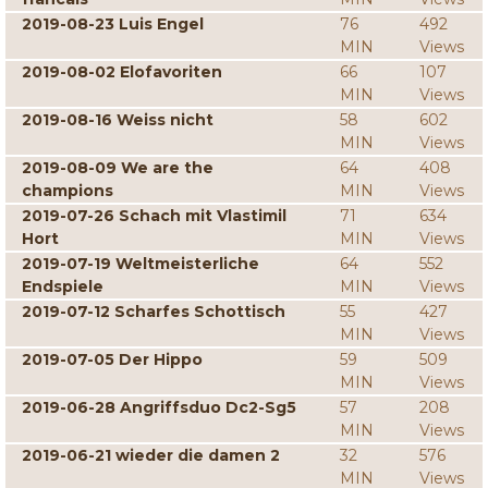
2019-08-23 Luis Engel
76
492
MIN
Views
2019-08-02 Elofavoriten
66
107
MIN
Views
2019-08-16 Weiss nicht
58
602
MIN
Views
2019-08-09 We are the
64
408
champions
MIN
Views
2019-07-26 Schach mit Vlastimil
71
634
Hort
MIN
Views
2019-07-19 Weltmeisterliche
64
552
Endspiele
MIN
Views
2019-07-12 Scharfes Schottisch
55
427
MIN
Views
2019-07-05 Der Hippo
59
509
MIN
Views
2019-06-28 Angriffsduo Dc2-Sg5
57
208
MIN
Views
2019-06-21 wieder die damen 2
32
576
MIN
Views