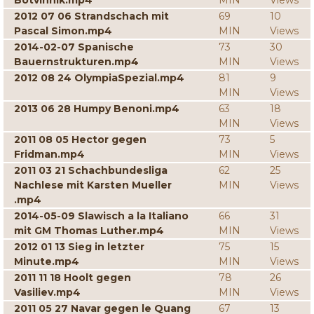
Botvinnik.mp4
MIN
Views
2012 07 06 Strandschach mit
69
10
Pascal Simon.mp4
MIN
Views
2014-02-07 Spanische
73
30
Bauernstrukturen.mp4
MIN
Views
2012 08 24 OlympiaSpezial.mp4
81
9
MIN
Views
2013 06 28 Humpy Benoni.mp4
63
18
MIN
Views
2011 08 05 Hector gegen
73
5
Fridman.mp4
MIN
Views
2011 03 21 Schachbundesliga
62
25
Nachlese mit Karsten Mueller
MIN
Views
.mp4
2014-05-09 Slawisch a la Italiano
66
31
mit GM Thomas Luther.mp4
MIN
Views
2012 01 13 Sieg in letzter
75
15
Minute.mp4
MIN
Views
2011 11 18 Hoolt gegen
78
26
Vasiliev.mp4
MIN
Views
2011 05 27 Navar gegen le Quang
67
13