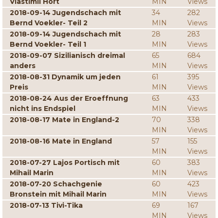
Vlastimil Hort
MIN
Views
2018-09-14 Jugendschach mit
34
282
Bernd Voekler- Teil 2
MIN
Views
2018-09-14 Jugendschach mit
28
283
Bernd Voekler- Teil 1
MIN
Views
2018-09-07 Sizilianisch dreimal
65
684
anders
MIN
Views
2018-08-31 Dynamik um jeden
61
395
Preis
MIN
Views
2018-08-24 Aus der Eroeffnung
63
433
nicht ins Endspiel
MIN
Views
2018-08-17 Mate in England-2
70
338
MIN
Views
2018-08-16 Mate in England
57
155
MIN
Views
2018-07-27 Lajos Portisch mit
60
383
Mihail Marin
MIN
Views
2018-07-20 Schachgenie
60
423
Bronstein mit Mihail Marin
MIN
Views
2018-07-13 Tivi-Tika
69
167
MIN
Views