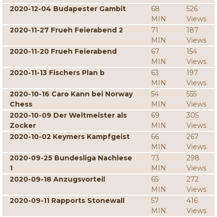
2020-12-04 Budapester Gambit
68
526
MIN
Views
2020-11-27 Frueh Feierabend 2
71
187
MIN
Views
2020-11-20 Frueh Feierabend
67
154
MIN
Views
2020-11-13 Fischers Plan b
63
197
MIN
Views
2020-10-16 Caro Kann bei Norway
54
555
Chess
MIN
Views
2020-10-09 Der Weltmeister als
69
305
Zocker
MIN
Views
2020-10-02 Keymers Kampfgeist
66
267
MIN
Views
2020-09-25 Bundesliga Nachlese
73
298
1
MIN
Views
2020-09-18 Anzugsvorteil
65
272
MIN
Views
2020-09-11 Rapports Stonewall
57
416
MIN
Views