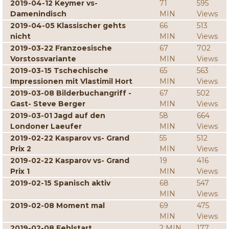
2019-04-12 Keymer vs-
71
595
Damenindisch
MIN
Views
2019-04-05 Klassischer gehts
66
513
nicht
MIN
Views
2019-03-22 Franzoesische
67
702
Vorstossvariante
MIN
Views
2019-03-15 Tschechische
65
563
Impressionen mit Vlastimil Hort
MIN
Views
2019-03-08 Bilderbuchangriff -
67
502
Gast- Steve Berger
MIN
Views
2019-03-01 Jagd auf den
58
664
Londoner Laeufer
MIN
Views
2019-02-22 Kasparov vs- Grand
55
512
Prix 2
MIN
Views
2019-02-22 Kasparov vs- Grand
19
416
Prix 1
MIN
Views
2019-02-15 Spanisch aktiv
68
547
MIN
Views
2019-02-08 Moment mal
69
475
MIN
Views
2019-02-08 Fehlstart
2 MIN
177