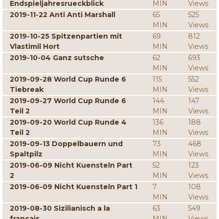
Endspieljahresrueckblick
MIN
Views
2019-11-22 Anti Anti Marshall
65
525
MIN
Views
2019-10-25 Spitzenpartien mit
69
812
Vlastimil Hort
MIN
Views
2019-10-04 Ganz sutsche
62
693
MIN
Views
2019-09-28 World Cup Runde 6
115
552
Tiebreak
MIN
Views
2019-09-27 World Cup Runde 6
144
147
Teil 2
MIN
Views
2019-09-20 World Cup Runde 4
136
188
Teil 2
MIN
Views
2019-09-13 Doppelbauern und
73
468
Spaltpilz
MIN
Views
2019-06-09 Nicht Kuensteln Part
52
123
2
MIN
Views
2019-06-09 Nicht Kuensteln Part 1
7
108
MIN
Views
2019-08-30 Sizilianisch a la
63
549
francais
MIN
Views