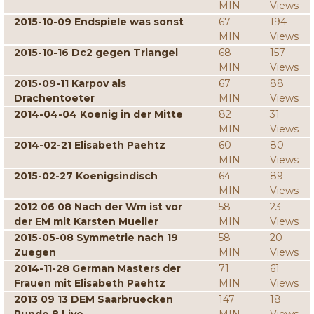
MIN
Views
2015-10-09 Endspiele was sonst
67
194
MIN
Views
2015-10-16 Dc2 gegen Triangel
68
157
MIN
Views
2015-09-11 Karpov als
67
88
Drachentoeter
MIN
Views
2014-04-04 Koenig in der Mitte
82
31
MIN
Views
2014-02-21 Elisabeth Paehtz
60
80
MIN
Views
2015-02-27 Koenigsindisch
64
89
MIN
Views
2012 06 08 Nach der Wm ist vor
58
23
der EM mit Karsten Mueller
MIN
Views
2015-05-08 Symmetrie nach 19
58
20
Zuegen
MIN
Views
2014-11-28 German Masters der
71
61
Frauen mit Elisabeth Paehtz
MIN
Views
2013 09 13 DEM Saarbruecken
147
18