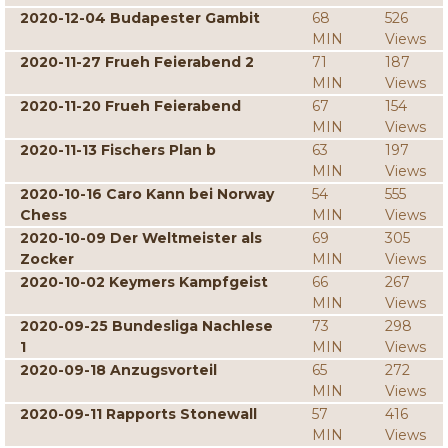
2020-12-04 Budapester Gambit
68
526
MIN
Views
2020-11-27 Frueh Feierabend 2
71
187
MIN
Views
2020-11-20 Frueh Feierabend
67
154
MIN
Views
2020-11-13 Fischers Plan b
63
197
MIN
Views
2020-10-16 Caro Kann bei Norway
54
555
Chess
MIN
Views
2020-10-09 Der Weltmeister als
69
305
Zocker
MIN
Views
2020-10-02 Keymers Kampfgeist
66
267
MIN
Views
2020-09-25 Bundesliga Nachlese
73
298
1
MIN
Views
2020-09-18 Anzugsvorteil
65
272
MIN
Views
2020-09-11 Rapports Stonewall
57
416
MIN
Views