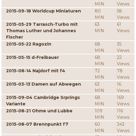
MIN
Views
2015-09-18 Worldcup Miniaturen
80
58
MIN
Views
2015-05-29 Tarrasch-Turbo mit
63
61
Thomas Luther und Johannes
MIN
Views
Fischer
2015-05-22 Ragozin
68
35
MIN
Views
2015-05-15 d-Freibauer
68
22
MIN
Views
2015-08-14 Najdorf mit f4
72
78
MIN
Views
2015-03-13 Damen auf Abwegen
63
16
MIN
Views
2015-09-04 Cambridge Srprings
68
169
Variante
MIN
Views
2015-08-21 Ohme und Lubbe
109
116
MIN
Views
2015-08-07 Brennpunkt f7
60
343
MIN
Views