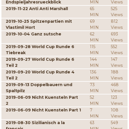
Endspieljahresrueckblick
MIN
Views
2019-11-22 Anti Anti Marshall
65
525
MIN
Views
2019-10-25 Spitzenpartien mit
69
812
Vlastimil Hort
MIN
Views
2019-10-04 Ganz sutsche
62
693
MIN
Views
2019-09-28 World Cup Runde 6
115
552
Tiebreak
MIN
Views
2019-09-27 World Cup Runde 6
144
147
Teil 2
MIN
Views
2019-09-20 World Cup Runde 4
136
188
Teil 2
MIN
Views
2019-09-13 Doppelbauern und
73
468
Spaltpilz
MIN
Views
2019-06-09 Nicht Kuensteln Part
52
123
2
MIN
Views
2019-06-09 Nicht Kuensteln Part 1
7
108
MIN
Views
2019-08-30 Sizilianisch a la
63
549
francais
MIN
Views