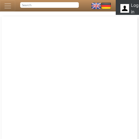
Log
in