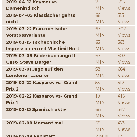
2019-04-12 Keymer vs-
71
595
Damenindisch
MIN
Views
2019-04-05 Klassischer gehts
66
513
nicht
MIN
Views
2019-03-22 Franzoesische
67
702
Vorstossvariante
MIN
Views
2019-03-15 Tschechische
65
563
Impressionen mit Vlastimil Hort
MIN
Views
2019-03-08 Bilderbuchangriff -
67
502
Gast- Steve Berger
MIN
Views
2019-03-01 Jagd auf den
58
664
Londoner Laeufer
MIN
Views
2019-02-22 Kasparov vs- Grand
55
512
Prix 2
MIN
Views
2019-02-22 Kasparov vs- Grand
19
416
Prix 1
MIN
Views
2019-02-15 Spanisch aktiv
68
547
MIN
Views
2019-02-08 Moment mal
69
475
MIN
Views
2019-02-08 Fehlstart
2 MIN
177