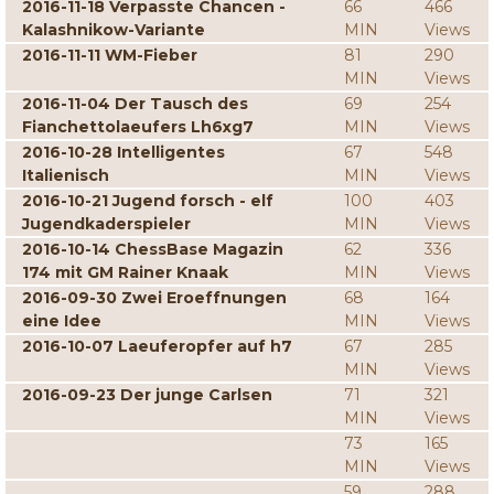
2016-11-18 Verpasste Chancen -
66
466
Kalashnikow-Variante
MIN
Views
2016-11-11 WM-Fieber
81
290
MIN
Views
2016-11-04 Der Tausch des
69
254
Fianchettolaeufers Lh6xg7
MIN
Views
2016-10-28 Intelligentes
67
548
Italienisch
MIN
Views
2016-10-21 Jugend forsch - elf
100
403
Jugendkaderspieler
MIN
Views
2016-10-14 ChessBase Magazin
62
336
174 mit GM Rainer Knaak
MIN
Views
2016-09-30 Zwei Eroeffnungen
68
164
eine Idee
MIN
Views
2016-10-07 Laeuferopfer auf h7
67
285
MIN
Views
2016-09-23 Der junge Carlsen
71
321
MIN
Views
73
165
MIN
Views
59
288