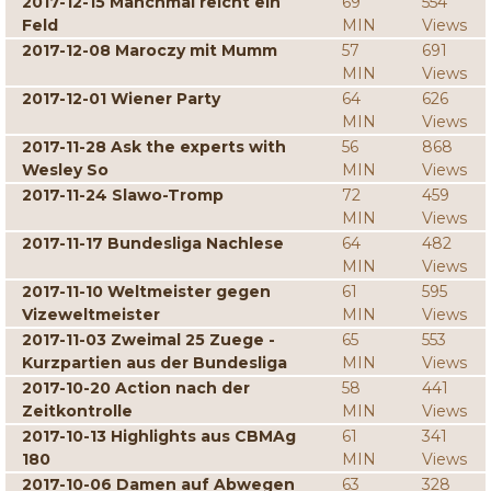
2017-12-15 Manchmal reicht ein
69
554
Feld
MIN
Views
2017-12-08 Maroczy mit Mumm
57
691
MIN
Views
2017-12-01 Wiener Party
64
626
MIN
Views
2017-11-28 Ask the experts with
56
868
Wesley So
MIN
Views
2017-11-24 Slawo-Tromp
72
459
MIN
Views
2017-11-17 Bundesliga Nachlese
64
482
MIN
Views
2017-11-10 Weltmeister gegen
61
595
Vizeweltmeister
MIN
Views
2017-11-03 Zweimal 25 Zuege -
65
553
Kurzpartien aus der Bundesliga
MIN
Views
2017-10-20 Action nach der
58
441
Zeitkontrolle
MIN
Views
2017-10-13 Highlights aus CBMAg
61
341
180
MIN
Views
2017-10-06 Damen auf Abwegen
63
328