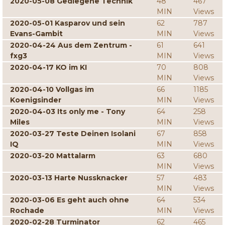
2020-05-08 Gediegene Technik
48
467
MIN
Views
2020-05-01 Kasparov und sein
62
787
Evans-Gambit
MIN
Views
2020-04-24 Aus dem Zentrum -
61
641
fxg3
MIN
Views
2020-04-17 KO im KI
70
808
MIN
Views
2020-04-10 Vollgas im
66
1185
Koenigsinder
MIN
Views
2020-04-03 Its only me - Tony
64
258
Miles
MIN
Views
2020-03-27 Teste Deinen Isolani
67
858
IQ
MIN
Views
2020-03-20 Mattalarm
63
680
MIN
Views
2020-03-13 Harte Nussknacker
57
483
MIN
Views
2020-03-06 Es geht auch ohne
64
534
Rochade
MIN
Views
2020-02-28 Turminator
62
465