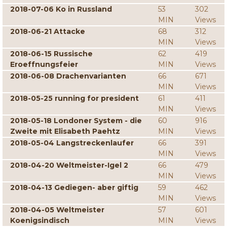
2018-07-06 Ko in Russland
53
302
MIN
Views
2018-06-21 Attacke
68
312
MIN
Views
2018-06-15 Russische
62
419
Eroeffnungsfeier
MIN
Views
2018-06-08 Drachenvarianten
66
671
MIN
Views
2018-05-25 running for president
61
411
MIN
Views
2018-05-18 Londoner System - die
60
916
Zweite mit Elisabeth Paehtz
MIN
Views
2018-05-04 Langstreckenlaufer
66
391
MIN
Views
2018-04-20 Weltmeister-Igel 2
66
479
MIN
Views
2018-04-13 Gediegen- aber giftig
59
462
MIN
Views
2018-04-05 Weltmeister
57
601
Koenigsindisch
MIN
Views