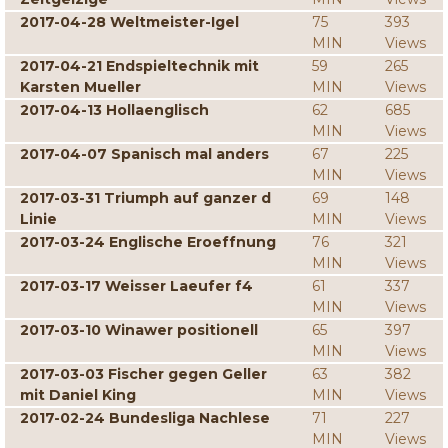
2017-04-28 Weltmeister-Igel
75
393
MIN
Views
2017-04-21 Endspieltechnik mit
59
265
Karsten Mueller
MIN
Views
2017-04-13 Hollaenglisch
62
685
MIN
Views
2017-04-07 Spanisch mal anders
67
225
MIN
Views
2017-03-31 Triumph auf ganzer d
69
148
Linie
MIN
Views
2017-03-24 Englische Eroeffnung
76
321
MIN
Views
2017-03-17 Weisser Laeufer f4
61
337
MIN
Views
2017-03-10 Winawer positionell
65
397
MIN
Views
2017-03-03 Fischer gegen Geller
63
382
mit Daniel King
MIN
Views
2017-02-24 Bundesliga Nachlese
71
227
MIN
Views