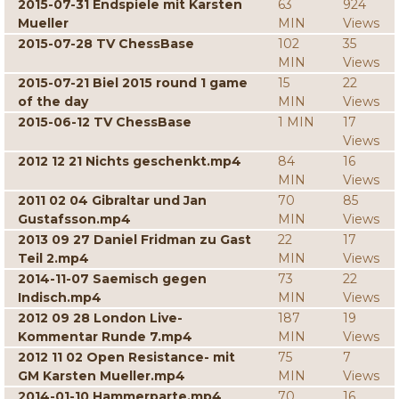
2015-07-31 Endspiele mit Karsten
63
924
Mueller
MIN
Views
2015-07-28 TV ChessBase
102
35
MIN
Views
2015-07-21 Biel 2015 round 1 game
15
22
of the day
MIN
Views
2015-06-12 TV ChessBase
1 MIN
17
Views
2012 12 21 Nichts geschenkt.mp4
84
16
MIN
Views
2011 02 04 Gibraltar und Jan
70
85
Gustafsson.mp4
MIN
Views
2013 09 27 Daniel Fridman zu Gast
22
17
Teil 2.mp4
MIN
Views
2014-11-07 Saemisch gegen
73
22
Indisch.mp4
MIN
Views
2012 09 28 London Live-
187
19
Kommentar Runde 7.mp4
MIN
Views
2012 11 02 Open Resistance- mit
75
7
GM Karsten Mueller.mp4
MIN
Views
2014-01-10 Hammerparte.mp4
70
16