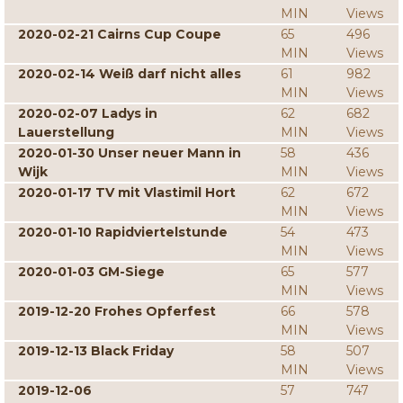
MIN
Views
2020-02-21 Cairns Cup Coupe
65
496
MIN
Views
2020-02-14 Weiß darf nicht alles
61
982
MIN
Views
2020-02-07 Ladys in
62
682
Lauerstellung
MIN
Views
2020-01-30 Unser neuer Mann in
58
436
Wijk
MIN
Views
2020-01-17 TV mit Vlastimil Hort
62
672
MIN
Views
2020-01-10 Rapidviertelstunde
54
473
MIN
Views
2020-01-03 GM-Siege
65
577
MIN
Views
2019-12-20 Frohes Opferfest
66
578
MIN
Views
2019-12-13 Black Friday
58
507
MIN
Views
2019-12-06
57
747