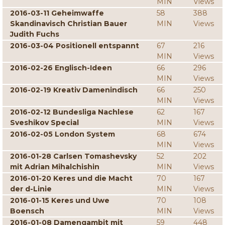
MIN
Views
2016-03-11 Geheimwaffe
58
388
Skandinavisch Christian Bauer
MIN
Views
Judith Fuchs
2016-03-04 Positionell entspannt
67
216
MIN
Views
2016-02-26 Englisch-Ideen
66
296
MIN
Views
2016-02-19 Kreativ Damenindisch
66
250
MIN
Views
2016-02-12 Bundesliga Nachlese
62
167
Sveshikov Special
MIN
Views
2016-02-05 London System
68
674
MIN
Views
2016-01-28 Carlsen Tomashevsky
52
202
mit Adrian Mihalchishin
MIN
Views
2016-01-20 Keres und die Macht
70
167
der d-Linie
MIN
Views
2016-01-15 Keres und Uwe
70
108
Boensch
MIN
Views
2016-01-08 Damengambit mit
59
448