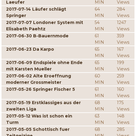
Laeufer
MIN
Views
2017-07-14 Läufer schlägt
64
284
Springer
MIN
Views
2017-07-07 Londoner System mit
54
1247
Elisabeth Paehtz
MIN
Views
2017-06-30 B-Bauernmode
61
359
MIN
Views
2017-06-23 Da Karpo
65
167
MIN
Views
2017-06-09 Endspiele ohne Ende
65
199
mit Karsten Mueller
MIN
Views
2017-06-02 Alte Eroeffnung
60
259
moderner Grossmeister
MIN
Views
2017-05-26 Springer Fischer 5
61
160
MIN
Views
2017-05-19 Erstklassiges aus der
68
175
zweiten Liga
MIN
Views
2017-05-12 Was ist schon ein
63
148
Turm
MIN
Views
2017-05-05 Schottisch fuer
68
285
Zeitgeizige
MIN
Views