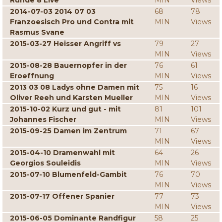
Runde 8 Live
MIN
Views
2014-07-03 2014 07 03
68
78
Franzoesisch Pro und Contra mit
MIN
Views
Rasmus Svane
2015-03-27 Heisser Angriff vs
79
27
MIN
Views
2015-08-28 Bauernopfer in der
76
61
Eroeffnung
MIN
Views
2013 03 08 Ladys ohne Damen mit
75
16
Oliver Reeh und Karsten Mueller
MIN
Views
2015-10-02 Kurz und gut - mit
81
101
Johannes Fischer
MIN
Views
2015-09-25 Damen im Zentrum
71
67
MIN
Views
2015-04-10 Dramenwahl mit
64
26
Georgios Souleidis
MIN
Views
2015-07-10 Blumenfeld-Gambit
76
70
MIN
Views
2015-07-17 Offener Spanier
77
73
MIN
Views
2015-06-05 Dominante Randfigur
58
25