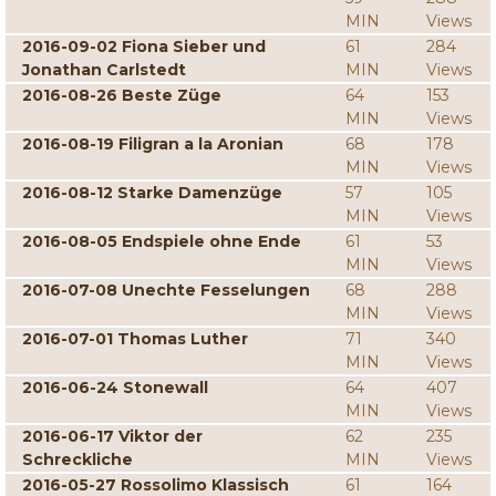
MIN
Views
2016-09-02 Fiona Sieber und
61
284
Jonathan Carlstedt
MIN
Views
2016-08-26 Beste Züge
64
153
MIN
Views
2016-08-19 Filigran a la Aronian
68
178
MIN
Views
2016-08-12 Starke Damenzüge
57
105
MIN
Views
2016-08-05 Endspiele ohne Ende
61
53
MIN
Views
2016-07-08 Unechte Fesselungen
68
288
MIN
Views
2016-07-01 Thomas Luther
71
340
MIN
Views
2016-06-24 Stonewall
64
407
MIN
Views
2016-06-17 Viktor der
62
235
Schreckliche
MIN
Views
2016-05-27 Rossolimo Klassisch
61
164