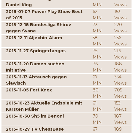
Daniel King
MIN
Views
2016-01-07 Power Play Show Best
62
153
of 2015
MIN
Views
2015-12-18 Bundesliga Shirov
73
220
gegen Svane
MIN
Views
2015-12-11 Aljechin-Alarm
58
256
MIN
Views
2015-11-27 Springertangos
75
216
MIN
Views
2015-11-20 Damen suchen
76
188
Initiative
MIN
Views
2015-11-13 Abtausch gegen
67
354
Slawisch
MIN
Views
2015-11-05 Fort Knox
80
705
MIN
Views
2015-10-23 Aktuelle Endspiele mit
61
153
Karsten Müller
MIN
Views
2015-10-30 Sh5 im Benoni
70
187
MIN
Views
2015-10-27 TV ChessBase
67
189