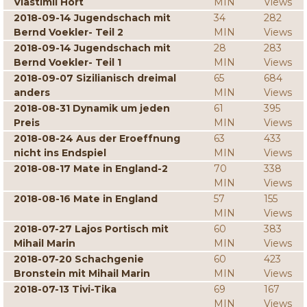
Vlastimil Hort
MIN
Views
2018-09-14 Jugendschach mit
34
282
Bernd Voekler- Teil 2
MIN
Views
2018-09-14 Jugendschach mit
28
283
Bernd Voekler- Teil 1
MIN
Views
2018-09-07 Sizilianisch dreimal
65
684
anders
MIN
Views
2018-08-31 Dynamik um jeden
61
395
Preis
MIN
Views
2018-08-24 Aus der Eroeffnung
63
433
nicht ins Endspiel
MIN
Views
2018-08-17 Mate in England-2
70
338
MIN
Views
2018-08-16 Mate in England
57
155
MIN
Views
2018-07-27 Lajos Portisch mit
60
383
Mihail Marin
MIN
Views
2018-07-20 Schachgenie
60
423
Bronstein mit Mihail Marin
MIN
Views
2018-07-13 Tivi-Tika
69
167
MIN
Views