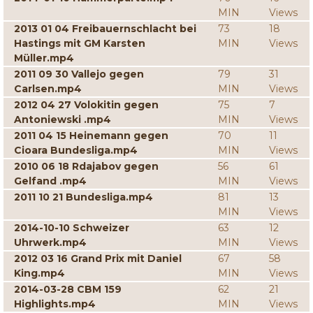
MIN
Views
2013 01 04 Freibauernschlacht bei
73
18
Hastings mit GM Karsten
MIN
Views
Müller.mp4
2011 09 30 Vallejo gegen
79
31
Carlsen.mp4
MIN
Views
2012 04 27 Volokitin gegen
75
7
Antoniewski .mp4
MIN
Views
2011 04 15 Heinemann gegen
70
11
Cioara Bundesliga.mp4
MIN
Views
2010 06 18 Rdajabov gegen
56
61
Gelfand .mp4
MIN
Views
2011 10 21 Bundesliga.mp4
81
13
MIN
Views
2014-10-10 Schweizer
63
12
Uhrwerk.mp4
MIN
Views
2012 03 16 Grand Prix mit Daniel
67
58
King.mp4
MIN
Views
2014-03-28 CBM 159
62
21
Highlights.mp4
MIN
Views