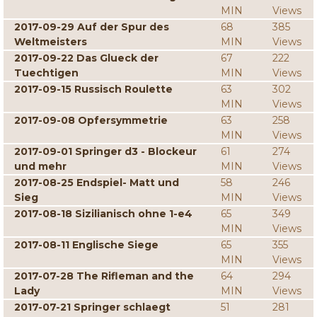
MIN
Views
2017-09-29 Auf der Spur des
68
385
Weltmeisters
MIN
Views
2017-09-22 Das Glueck der
67
222
Tuechtigen
MIN
Views
2017-09-15 Russisch Roulette
63
302
MIN
Views
2017-09-08 Opfersymmetrie
63
258
MIN
Views
2017-09-01 Springer d3 - Blockeur
61
274
und mehr
MIN
Views
2017-08-25 Endspiel- Matt und
58
246
Sieg
MIN
Views
2017-08-18 Sizilianisch ohne 1-e4
65
349
MIN
Views
2017-08-11 Englische Siege
65
355
MIN
Views
2017-07-28 The Rifleman and the
64
294
Lady
MIN
Views
2017-07-21 Springer schlaegt
51
281