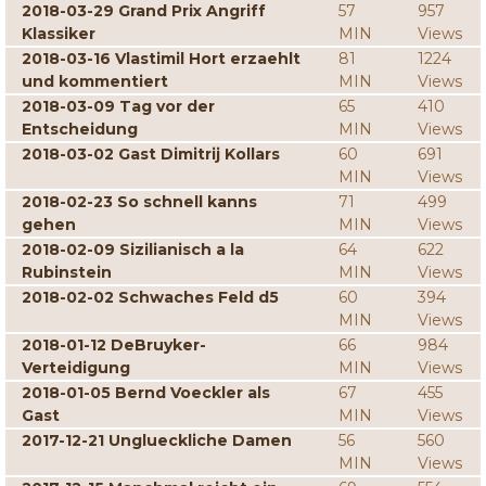
2018-03-29 Grand Prix Angriff
57
957
Klassiker
MIN
Views
2018-03-16 Vlastimil Hort erzaehlt
81
1224
und kommentiert
MIN
Views
2018-03-09 Tag vor der
65
410
Entscheidung
MIN
Views
2018-03-02 Gast Dimitrij Kollars
60
691
MIN
Views
2018-02-23 So schnell kanns
71
499
gehen
MIN
Views
2018-02-09 Sizilianisch a la
64
622
Rubinstein
MIN
Views
2018-02-02 Schwaches Feld d5
60
394
MIN
Views
2018-01-12 DeBruyker-
66
984
Verteidigung
MIN
Views
2018-01-05 Bernd Voeckler als
67
455
Gast
MIN
Views
2017-12-21 Unglueckliche Damen
56
560
MIN
Views