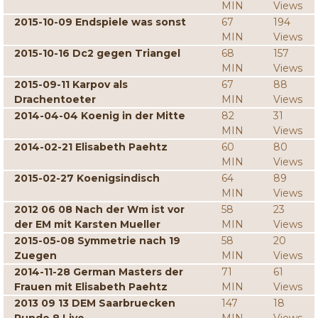
MIN
Views
2015-10-09 Endspiele was sonst
67
194
MIN
Views
2015-10-16 Dc2 gegen Triangel
68
157
MIN
Views
2015-09-11 Karpov als
67
88
Drachentoeter
MIN
Views
2014-04-04 Koenig in der Mitte
82
31
MIN
Views
2014-02-21 Elisabeth Paehtz
60
80
MIN
Views
2015-02-27 Koenigsindisch
64
89
MIN
Views
2012 06 08 Nach der Wm ist vor
58
23
der EM mit Karsten Mueller
MIN
Views
2015-05-08 Symmetrie nach 19
58
20
Zuegen
MIN
Views
2014-11-28 German Masters der
71
61
Frauen mit Elisabeth Paehtz
MIN
Views
2013 09 13 DEM Saarbruecken
147
18