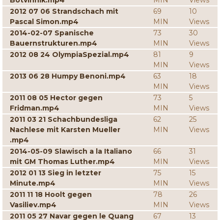
Botvinnik.mp4
MIN
Views
2012 07 06 Strandschach mit
69
10
Pascal Simon.mp4
MIN
Views
2014-02-07 Spanische
73
30
Bauernstrukturen.mp4
MIN
Views
2012 08 24 OlympiaSpezial.mp4
81
9
MIN
Views
2013 06 28 Humpy Benoni.mp4
63
18
MIN
Views
2011 08 05 Hector gegen
73
5
Fridman.mp4
MIN
Views
2011 03 21 Schachbundesliga
62
25
Nachlese mit Karsten Mueller
MIN
Views
.mp4
2014-05-09 Slawisch a la Italiano
66
31
mit GM Thomas Luther.mp4
MIN
Views
2012 01 13 Sieg in letzter
75
15
Minute.mp4
MIN
Views
2011 11 18 Hoolt gegen
78
26
Vasiliev.mp4
MIN
Views
2011 05 27 Navar gegen le Quang
67
13