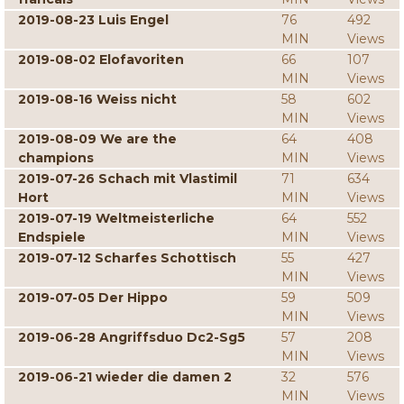
2019-08-23 Luis Engel
76
492
MIN
Views
2019-08-02 Elofavoriten
66
107
MIN
Views
2019-08-16 Weiss nicht
58
602
MIN
Views
2019-08-09 We are the
64
408
champions
MIN
Views
2019-07-26 Schach mit Vlastimil
71
634
Hort
MIN
Views
2019-07-19 Weltmeisterliche
64
552
Endspiele
MIN
Views
2019-07-12 Scharfes Schottisch
55
427
MIN
Views
2019-07-05 Der Hippo
59
509
MIN
Views
2019-06-28 Angriffsduo Dc2-Sg5
57
208
MIN
Views
2019-06-21 wieder die damen 2
32
576
MIN
Views