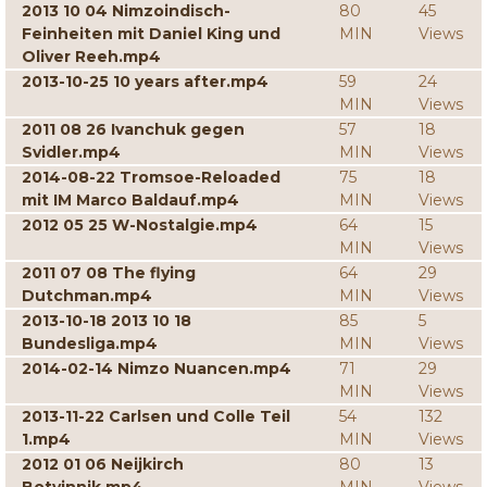
2013 10 04 Nimzoindisch-
80
45
Feinheiten mit Daniel King und
MIN
Views
Oliver Reeh.mp4
2013-10-25 10 years after.mp4
59
24
MIN
Views
2011 08 26 Ivanchuk gegen
57
18
Svidler.mp4
MIN
Views
2014-08-22 Tromsoe-Reloaded
75
18
mit IM Marco Baldauf.mp4
MIN
Views
2012 05 25 W-Nostalgie.mp4
64
15
MIN
Views
2011 07 08 The flying
64
29
Dutchman.mp4
MIN
Views
2013-10-18 2013 10 18
85
5
Bundesliga.mp4
MIN
Views
2014-02-14 Nimzo Nuancen.mp4
71
29
MIN
Views
2013-11-22 Carlsen und Colle Teil
54
132
1.mp4
MIN
Views
2012 01 06 Neijkirch
80
13