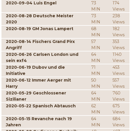
2020-09-04 Luis Engel
73
174
MIN
Views
2020-08-28 Deutsche Meister
73
238
2020
MIN
Views
2020-08-19 GM Jonas Lampert
68
182
MIN
Views
2020-08-14 Fischers Grand Pirx
57
353
Angriff
MIN
Views
2020-06-26 Carlsen London und
64
1140
sein exf4
MIN
Views
2020-06-19 Dubov und die
71
453
Initiative
MIN
Views
2020-06-12 Immer Aerger mit
50
557
Harry
MIN
Views
2020-05-29 Geschlossener
64
760
Sizilianer
MIN
Views
2020-05-22 Spanisch Abtausch
62
675
MIN
Views
2020-05-15 Revanche nach 19
64
684
Jahren
MIN
Views