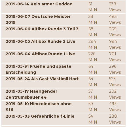
2019-06-14 Kein armer Geddon
61
239
MIN
Views
2019-06-07 Deutsche Meister
58
483
2019
MIN
Views
2019-06-06 Altibox Runde 3 Teil 3
68
305
MIN
Views
2019-06-05 Altibox Runde 2 Live
284
984
MIN
Views
2019-06-04 Altibox Runde 1 Live
226
701
MIN
Views
2019-05-31 Fruehe und spaete
64
296
Entscheidung
MIN
Views
2019-05-24 Als Gast Vlastimil Hort
64
523
MIN
Views
2019-05-17 Haengender
57
202
Zentrumsbauer e4
MIN
Views
2019-05-10 Nimzoindisch ohne
59
493
Sf6
MIN
Views
2019-05-03 Gefaehrliche f-Linie
54
288
MIN
Views