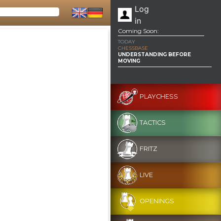
Log
in
Coming Soon:
TODAY
CHESSBASE
UNDERSTANDING BEFORE
MOVING
PLAYCHESS
TACTICS
FRITZ
LIVE
OPENINGS