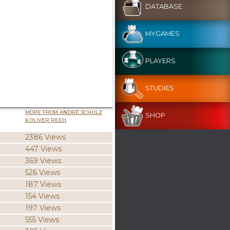
DATABASE
MYGAMES
PLAYERS
STUDIES
MORE FROM ANDRÉ SCHULZ
SHOP
& OLIVER REEH
2386 Views
447 Views
369 Views
526 Views
187 Views
154 Views
197 Views
555 Views