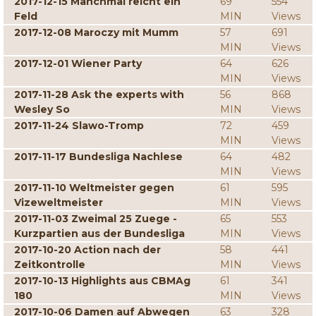
2017-12-15 Manchmal reicht ein
69
554
Feld
MIN
Views
2017-12-08 Maroczy mit Mumm
57
691
MIN
Views
2017-12-01 Wiener Party
64
626
MIN
Views
2017-11-28 Ask the experts with
56
868
Wesley So
MIN
Views
2017-11-24 Slawo-Tromp
72
459
MIN
Views
2017-11-17 Bundesliga Nachlese
64
482
MIN
Views
2017-11-10 Weltmeister gegen
61
595
Vizeweltmeister
MIN
Views
2017-11-03 Zweimal 25 Zuege -
65
553
Kurzpartien aus der Bundesliga
MIN
Views
2017-10-20 Action nach der
58
441
Zeitkontrolle
MIN
Views
2017-10-13 Highlights aus CBMAg
61
341
180
MIN
Views
2017-10-06 Damen auf Abwegen
63
328