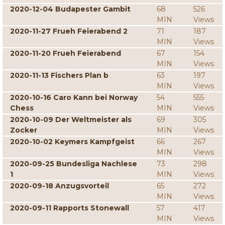
2020-12-04 Budapester Gambit
68
526
MIN
Views
2020-11-27 Frueh Feierabend 2
71
187
MIN
Views
2020-11-20 Frueh Feierabend
67
154
MIN
Views
2020-11-13 Fischers Plan b
63
197
MIN
Views
2020-10-16 Caro Kann bei Norway
54
555
Chess
MIN
Views
2020-10-09 Der Weltmeister als
69
305
Zocker
MIN
Views
2020-10-02 Keymers Kampfgeist
66
267
MIN
Views
2020-09-25 Bundesliga Nachlese
73
298
1
MIN
Views
2020-09-18 Anzugsvorteil
65
272
MIN
Views
2020-09-11 Rapports Stonewall
57
417
MIN
Views