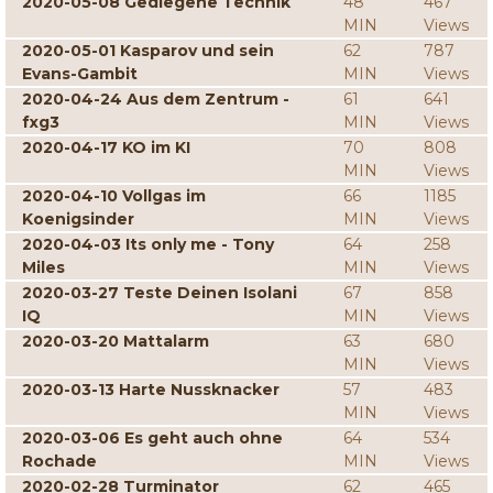
2020-05-08 Gediegene Technik
48
467
MIN
Views
2020-05-01 Kasparov und sein
62
787
Evans-Gambit
MIN
Views
2020-04-24 Aus dem Zentrum -
61
641
fxg3
MIN
Views
2020-04-17 KO im KI
70
808
MIN
Views
2020-04-10 Vollgas im
66
1185
Koenigsinder
MIN
Views
2020-04-03 Its only me - Tony
64
258
Miles
MIN
Views
2020-03-27 Teste Deinen Isolani
67
858
IQ
MIN
Views
2020-03-20 Mattalarm
63
680
MIN
Views
2020-03-13 Harte Nussknacker
57
483
MIN
Views
2020-03-06 Es geht auch ohne
64
534
Rochade
MIN
Views
2020-02-28 Turminator
62
465