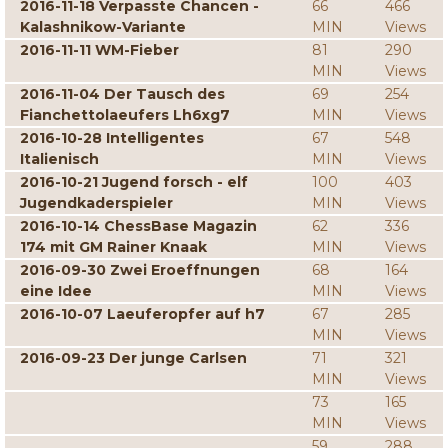
2016-11-18 Verpasste Chancen -
66
466
Kalashnikow-Variante
MIN
Views
2016-11-11 WM-Fieber
81
290
MIN
Views
2016-11-04 Der Tausch des
69
254
Fianchettolaeufers Lh6xg7
MIN
Views
2016-10-28 Intelligentes
67
548
Italienisch
MIN
Views
2016-10-21 Jugend forsch - elf
100
403
Jugendkaderspieler
MIN
Views
2016-10-14 ChessBase Magazin
62
336
174 mit GM Rainer Knaak
MIN
Views
2016-09-30 Zwei Eroeffnungen
68
164
eine Idee
MIN
Views
2016-10-07 Laeuferopfer auf h7
67
285
MIN
Views
2016-09-23 Der junge Carlsen
71
321
MIN
Views
73
165
MIN
Views
59
288