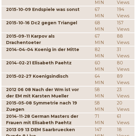
MIN
Views
2015-10-09 Endspiele was sonst
67
194
MIN
Views
2015-10-16 Dc2 gegen Triangel
68
157
MIN
Views
2015-09-11 Karpov als
67
88
Drachentoeter
MIN
Views
2014-04-04 Koenig in der Mitte
82
31
MIN
Views
2014-02-21 Elisabeth Paehtz
60
80
MIN
Views
2015-02-27 Koenigsindisch
64
89
MIN
Views
2012 06 08 Nach der Wm ist vor
58
23
der EM mit Karsten Mueller
MIN
Views
2015-05-08 Symmetrie nach 19
58
20
Zuegen
MIN
Views
2014-11-28 German Masters der
71
61
Frauen mit Elisabeth Paehtz
MIN
Views
2013 09 13 DEM Saarbruecken
147
18