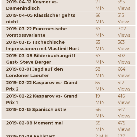
2019-04-12 Keymer vs-
71
595
Damenindisch
MIN
Views
2019-04-05 Klassischer gehts
66
513
nicht
MIN
Views
2019-03-22 Franzoesische
67
702
Vorstossvariante
MIN
Views
2019-03-15 Tschechische
65
563
Impressionen mit Vlastimil Hort
MIN
Views
2019-03-08 Bilderbuchangriff -
67
502
Gast- Steve Berger
MIN
Views
2019-03-01 Jagd auf den
58
664
Londoner Laeufer
MIN
Views
2019-02-22 Kasparov vs- Grand
55
512
Prix 2
MIN
Views
2019-02-22 Kasparov vs- Grand
19
416
Prix 1
MIN
Views
2019-02-15 Spanisch aktiv
68
547
MIN
Views
2019-02-08 Moment mal
69
475
MIN
Views
2019-02-08 Fehlstart
2 MIN
177