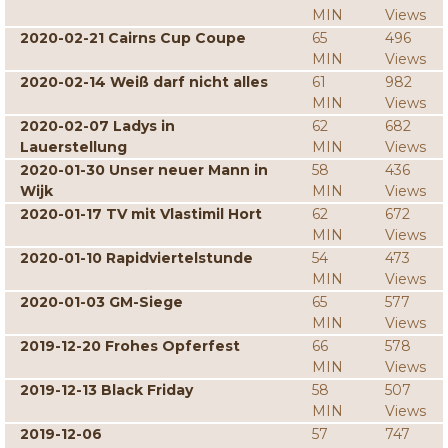
MIN
Views
2020-02-21 Cairns Cup Coupe
65
496
MIN
Views
2020-02-14 Weiß darf nicht alles
61
982
MIN
Views
2020-02-07 Ladys in
62
682
Lauerstellung
MIN
Views
2020-01-30 Unser neuer Mann in
58
436
Wijk
MIN
Views
2020-01-17 TV mit Vlastimil Hort
62
672
MIN
Views
2020-01-10 Rapidviertelstunde
54
473
MIN
Views
2020-01-03 GM-Siege
65
577
MIN
Views
2019-12-20 Frohes Opferfest
66
578
MIN
Views
2019-12-13 Black Friday
58
507
MIN
Views
2019-12-06
57
747