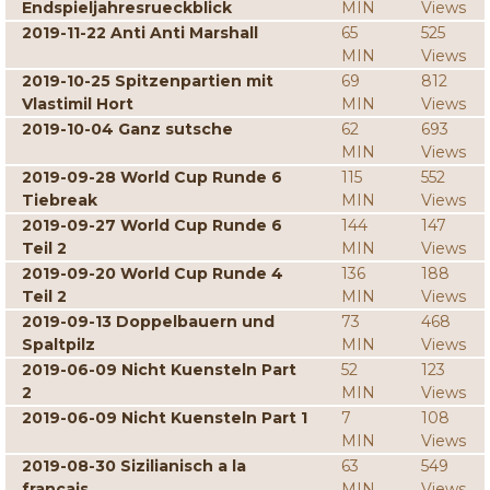
Endspieljahresrueckblick
MIN
Views
2019-11-22 Anti Anti Marshall
65
525
MIN
Views
2019-10-25 Spitzenpartien mit
69
812
Vlastimil Hort
MIN
Views
2019-10-04 Ganz sutsche
62
693
MIN
Views
2019-09-28 World Cup Runde 6
115
552
Tiebreak
MIN
Views
2019-09-27 World Cup Runde 6
144
147
Teil 2
MIN
Views
2019-09-20 World Cup Runde 4
136
188
Teil 2
MIN
Views
2019-09-13 Doppelbauern und
73
468
Spaltpilz
MIN
Views
2019-06-09 Nicht Kuensteln Part
52
123
2
MIN
Views
2019-06-09 Nicht Kuensteln Part 1
7
108
MIN
Views
2019-08-30 Sizilianisch a la
63
549
francais
MIN
Views