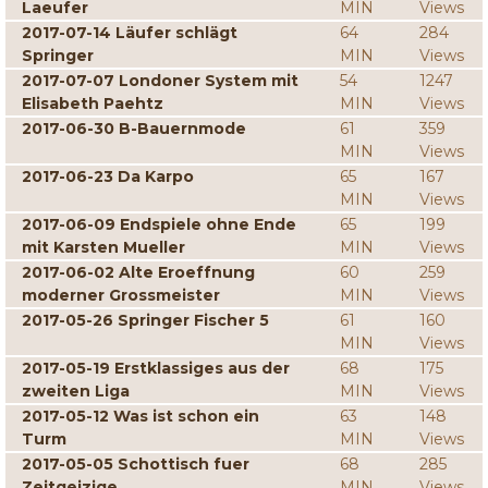
Laeufer
MIN
Views
2017-07-14 Läufer schlägt
64
284
Springer
MIN
Views
2017-07-07 Londoner System mit
54
1247
Elisabeth Paehtz
MIN
Views
2017-06-30 B-Bauernmode
61
359
MIN
Views
2017-06-23 Da Karpo
65
167
MIN
Views
2017-06-09 Endspiele ohne Ende
65
199
mit Karsten Mueller
MIN
Views
2017-06-02 Alte Eroeffnung
60
259
moderner Grossmeister
MIN
Views
2017-05-26 Springer Fischer 5
61
160
MIN
Views
2017-05-19 Erstklassiges aus der
68
175
zweiten Liga
MIN
Views
2017-05-12 Was ist schon ein
63
148
Turm
MIN
Views
2017-05-05 Schottisch fuer
68
285
Zeitgeizige
MIN
Views