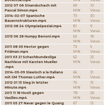
Botvinnik.mp4
MIN
Views
2012 07 06 Strandschach mit
69
10
Pascal Simon.mp4
MIN
Views
2014-02-07 Spanische
73
30
Bauernstrukturen.mp4
MIN
Views
2012 08 24 OlympiaSpezial.mp4
81
9
MIN
Views
2013 06 28 Humpy Benoni.mp4
63
18
MIN
Views
2011 08 05 Hector gegen
73
5
Fridman.mp4
MIN
Views
2011 03 21 Schachbundesliga
62
25
Nachlese mit Karsten Mueller
MIN
Views
.mp4
2014-05-09 Slawisch a la Italiano
66
31
mit GM Thomas Luther.mp4
MIN
Views
2012 01 13 Sieg in letzter
75
15
Minute.mp4
MIN
Views
2011 11 18 Hoolt gegen
78
26
Vasiliev.mp4
MIN
Views
2011 05 27 Navar gegen le Quang
67
13