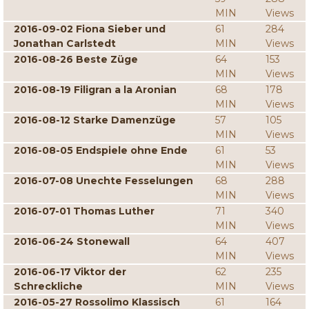
MIN
Views
2016-09-02 Fiona Sieber und
61
284
Jonathan Carlstedt
MIN
Views
2016-08-26 Beste Züge
64
153
MIN
Views
2016-08-19 Filigran a la Aronian
68
178
MIN
Views
2016-08-12 Starke Damenzüge
57
105
MIN
Views
2016-08-05 Endspiele ohne Ende
61
53
MIN
Views
2016-07-08 Unechte Fesselungen
68
288
MIN
Views
2016-07-01 Thomas Luther
71
340
MIN
Views
2016-06-24 Stonewall
64
407
MIN
Views
2016-06-17 Viktor der
62
235
Schreckliche
MIN
Views
2016-05-27 Rossolimo Klassisch
61
164