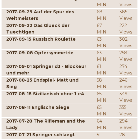
MIN
Views
2017-09-29 Auf der Spur des
68
385
Weltmeisters
MIN
Views
2017-09-22 Das Glueck der
67
222
Tuechtigen
MIN
Views
2017-09-15 Russisch Roulette
63
302
MIN
Views
2017-09-08 Opfersymmetrie
63
258
MIN
Views
2017-09-01 Springer d3 - Blockeur
61
274
und mehr
MIN
Views
2017-08-25 Endspiel- Matt und
58
246
Sieg
MIN
Views
2017-08-18 Sizilianisch ohne 1-e4
65
349
MIN
Views
2017-08-11 Englische Siege
65
355
MIN
Views
2017-07-28 The Rifleman and the
64
294
Lady
MIN
Views
2017-07-21 Springer schlaegt
51
281