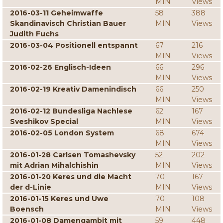
MIN
Views
2016-03-11 Geheimwaffe
58
388
Skandinavisch Christian Bauer
MIN
Views
Judith Fuchs
2016-03-04 Positionell entspannt
67
216
MIN
Views
2016-02-26 Englisch-Ideen
66
296
MIN
Views
2016-02-19 Kreativ Damenindisch
66
250
MIN
Views
2016-02-12 Bundesliga Nachlese
62
167
Sveshikov Special
MIN
Views
2016-02-05 London System
68
674
MIN
Views
2016-01-28 Carlsen Tomashevsky
52
202
mit Adrian Mihalchishin
MIN
Views
2016-01-20 Keres und die Macht
70
167
der d-Linie
MIN
Views
2016-01-15 Keres und Uwe
70
108
Boensch
MIN
Views
2016-01-08 Damengambit mit
59
448