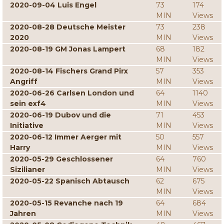
2020-09-04 Luis Engel
73
174
MIN
Views
2020-08-28 Deutsche Meister
73
238
2020
MIN
Views
2020-08-19 GM Jonas Lampert
68
182
MIN
Views
2020-08-14 Fischers Grand Pirx
57
353
Angriff
MIN
Views
2020-06-26 Carlsen London und
64
1140
sein exf4
MIN
Views
2020-06-19 Dubov und die
71
453
Initiative
MIN
Views
2020-06-12 Immer Aerger mit
50
557
Harry
MIN
Views
2020-05-29 Geschlossener
64
760
Sizilianer
MIN
Views
2020-05-22 Spanisch Abtausch
62
675
MIN
Views
2020-05-15 Revanche nach 19
64
684
Jahren
MIN
Views