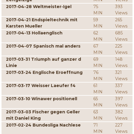
2017-04-28 Weltmeister-Igel
75
393
MIN
Views
2017-04-21 Endspieltechnik mit
59
265
Karsten Mueller
MIN
Views
2017-04-13 Hollaenglisch
62
685
MIN
Views
2017-04-07 Spanisch mal anders
67
225
MIN
Views
2017-03-31 Triumph auf ganzer d
69
148
Linie
MIN
Views
2017-03-24 Englische Eroeffnung
76
321
MIN
Views
2017-03-17 Weisser Laeufer f4
61
337
MIN
Views
2017-03-10 Winawer positionell
65
397
MIN
Views
2017-03-03 Fischer gegen Geller
63
382
mit Daniel King
MIN
Views
2017-02-24 Bundesliga Nachlese
71
227
MIN
Views