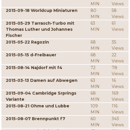
MIN
Views
2015-09-18 Worldcup Miniaturen
80
58
MIN
Views
2015-05-29 Tarrasch-Turbo mit
63
61
Thomas Luther und Johannes
MIN
Views
Fischer
2015-05-22 Ragozin
68
35
MIN
Views
2015-05-15 d-Freibauer
68
22
MIN
Views
2015-08-14 Najdorf mit f4
72
78
MIN
Views
2015-03-13 Damen auf Abwegen
63
16
MIN
Views
2015-09-04 Cambridge Srprings
68
169
Variante
MIN
Views
2015-08-21 Ohme und Lubbe
109
116
MIN
Views
2015-08-07 Brennpunkt f7
60
343
MIN
Views