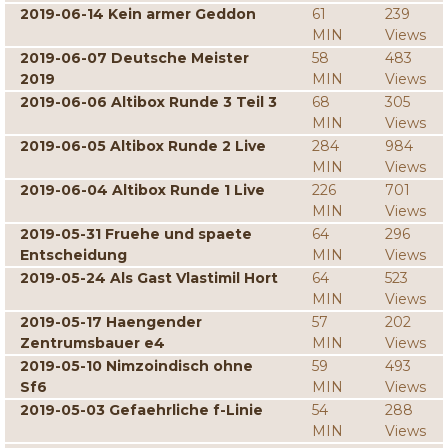
2019-06-14 Kein armer Geddon
61
239
MIN
Views
2019-06-07 Deutsche Meister
58
483
2019
MIN
Views
2019-06-06 Altibox Runde 3 Teil 3
68
305
MIN
Views
2019-06-05 Altibox Runde 2 Live
284
984
MIN
Views
2019-06-04 Altibox Runde 1 Live
226
701
MIN
Views
2019-05-31 Fruehe und spaete
64
296
Entscheidung
MIN
Views
2019-05-24 Als Gast Vlastimil Hort
64
523
MIN
Views
2019-05-17 Haengender
57
202
Zentrumsbauer e4
MIN
Views
2019-05-10 Nimzoindisch ohne
59
493
Sf6
MIN
Views
2019-05-03 Gefaehrliche f-Linie
54
288
MIN
Views