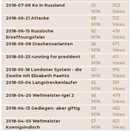
2018-07-06 Ko in Russland
53
302
MIN
Views
2018-06-21 Attacke
68
312
MIN
Views
2018-06-15 Russische
62
419
Eroeffnungsfeier
MIN
Views
2018-06-08 Drachenvarianten
66
671
MIN
Views
2018-05-25 running for president
61
411
MIN
Views
2018-05-18 Londoner System - die
60
916
Zweite mit Elisabeth Paehtz
MIN
Views
2018-05-04 Langstreckenlaufer
66
391
MIN
Views
2018-04-20 Weltmeister-Igel 2
66
479
MIN
Views
2018-04-13 Gediegen- aber giftig
59
462
MIN
Views
2018-04-05 Weltmeister
57
601
Koenigsindisch
MIN
Views