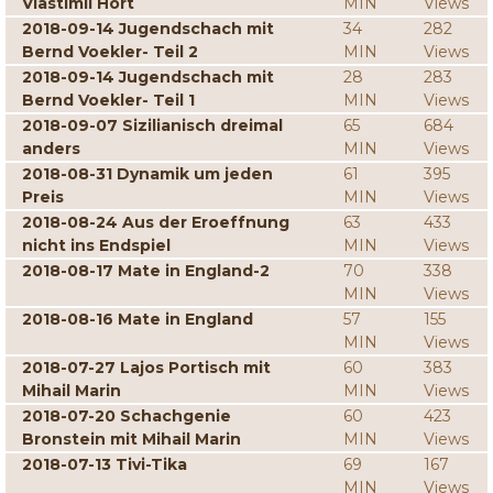
Vlastimil Hort
MIN
Views
2018-09-14 Jugendschach mit
34
282
Bernd Voekler- Teil 2
MIN
Views
2018-09-14 Jugendschach mit
28
283
Bernd Voekler- Teil 1
MIN
Views
2018-09-07 Sizilianisch dreimal
65
684
anders
MIN
Views
2018-08-31 Dynamik um jeden
61
395
Preis
MIN
Views
2018-08-24 Aus der Eroeffnung
63
433
nicht ins Endspiel
MIN
Views
2018-08-17 Mate in England-2
70
338
MIN
Views
2018-08-16 Mate in England
57
155
MIN
Views
2018-07-27 Lajos Portisch mit
60
383
Mihail Marin
MIN
Views
2018-07-20 Schachgenie
60
423
Bronstein mit Mihail Marin
MIN
Views
2018-07-13 Tivi-Tika
69
167
MIN
Views