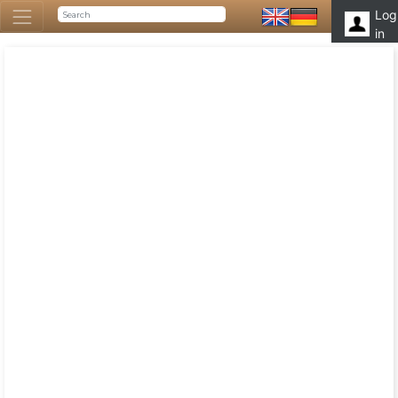
Log
in