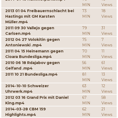
MIN
Views
2013 01 04 Freibauernschlacht bei
73
18
Hastings mit GM Karsten
MIN
Views
Müller.mp4
2011 09 30 Vallejo gegen
79
31
Carlsen.mp4
MIN
Views
2012 04 27 Volokitin gegen
75
7
Antoniewski .mp4
MIN
Views
2011 04 15 Heinemann gegen
70
11
Cioara Bundesliga.mp4
MIN
Views
2010 06 18 Rdajabov gegen
56
61
Gelfand .mp4
MIN
Views
2011 10 21 Bundesliga.mp4
81
13
MIN
Views
2014-10-10 Schweizer
63
12
Uhrwerk.mp4
MIN
Views
2012 03 16 Grand Prix mit Daniel
67
58
King.mp4
MIN
Views
2014-03-28 CBM 159
62
21
Highlights.mp4
MIN
Views