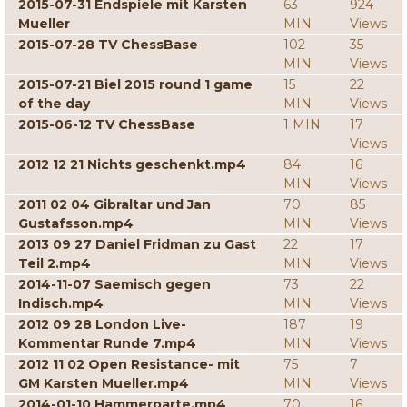
2015-07-31 Endspiele mit Karsten
63
924
Mueller
MIN
Views
2015-07-28 TV ChessBase
102
35
MIN
Views
2015-07-21 Biel 2015 round 1 game
15
22
of the day
MIN
Views
2015-06-12 TV ChessBase
1 MIN
17
Views
2012 12 21 Nichts geschenkt.mp4
84
16
MIN
Views
2011 02 04 Gibraltar und Jan
70
85
Gustafsson.mp4
MIN
Views
2013 09 27 Daniel Fridman zu Gast
22
17
Teil 2.mp4
MIN
Views
2014-11-07 Saemisch gegen
73
22
Indisch.mp4
MIN
Views
2012 09 28 London Live-
187
19
Kommentar Runde 7.mp4
MIN
Views
2012 11 02 Open Resistance- mit
75
7
GM Karsten Mueller.mp4
MIN
Views
2014-01-10 Hammerparte.mp4
70
16