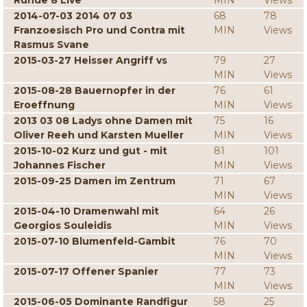
Runde 8 Live
MIN
Views
2014-07-03 2014 07 03
68
78
Franzoesisch Pro und Contra mit
MIN
Views
Rasmus Svane
2015-03-27 Heisser Angriff vs
79
27
MIN
Views
2015-08-28 Bauernopfer in der
76
61
Eroeffnung
MIN
Views
2013 03 08 Ladys ohne Damen mit
75
16
Oliver Reeh und Karsten Mueller
MIN
Views
2015-10-02 Kurz und gut - mit
81
101
Johannes Fischer
MIN
Views
2015-09-25 Damen im Zentrum
71
67
MIN
Views
2015-04-10 Dramenwahl mit
64
26
Georgios Souleidis
MIN
Views
2015-07-10 Blumenfeld-Gambit
76
70
MIN
Views
2015-07-17 Offener Spanier
77
73
MIN
Views
2015-06-05 Dominante Randfigur
58
25