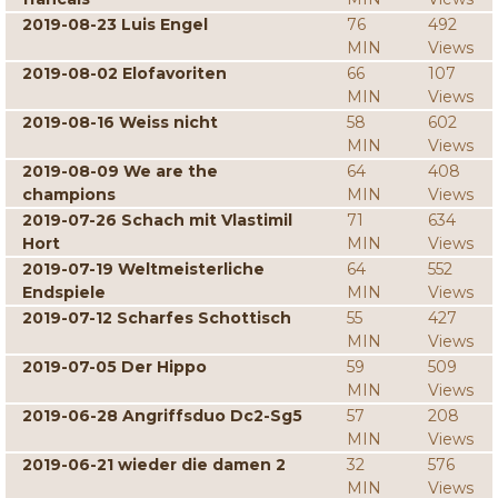
2019-08-23 Luis Engel
76
492
MIN
Views
2019-08-02 Elofavoriten
66
107
MIN
Views
2019-08-16 Weiss nicht
58
602
MIN
Views
2019-08-09 We are the
64
408
champions
MIN
Views
2019-07-26 Schach mit Vlastimil
71
634
Hort
MIN
Views
2019-07-19 Weltmeisterliche
64
552
Endspiele
MIN
Views
2019-07-12 Scharfes Schottisch
55
427
MIN
Views
2019-07-05 Der Hippo
59
509
MIN
Views
2019-06-28 Angriffsduo Dc2-Sg5
57
208
MIN
Views
2019-06-21 wieder die damen 2
32
576
MIN
Views