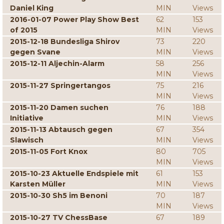
Daniel King
MIN
Views
2016-01-07 Power Play Show Best
62
153
of 2015
MIN
Views
2015-12-18 Bundesliga Shirov
73
220
gegen Svane
MIN
Views
2015-12-11 Aljechin-Alarm
58
256
MIN
Views
2015-11-27 Springertangos
75
216
MIN
Views
2015-11-20 Damen suchen
76
188
Initiative
MIN
Views
2015-11-13 Abtausch gegen
67
354
Slawisch
MIN
Views
2015-11-05 Fort Knox
80
705
MIN
Views
2015-10-23 Aktuelle Endspiele mit
61
153
Karsten Müller
MIN
Views
2015-10-30 Sh5 im Benoni
70
187
MIN
Views
2015-10-27 TV ChessBase
67
189