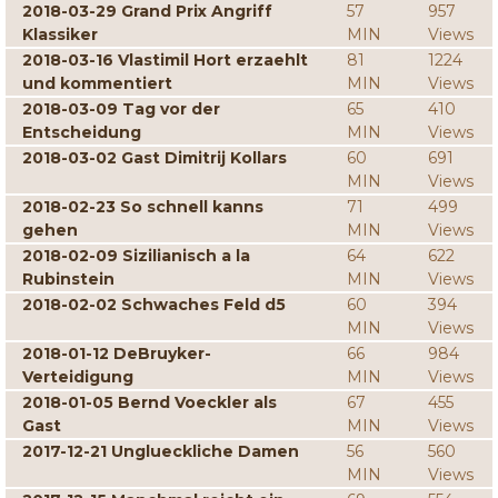
2018-03-29 Grand Prix Angriff
57
957
Klassiker
MIN
Views
2018-03-16 Vlastimil Hort erzaehlt
81
1224
und kommentiert
MIN
Views
2018-03-09 Tag vor der
65
410
Entscheidung
MIN
Views
2018-03-02 Gast Dimitrij Kollars
60
691
MIN
Views
2018-02-23 So schnell kanns
71
499
gehen
MIN
Views
2018-02-09 Sizilianisch a la
64
622
Rubinstein
MIN
Views
2018-02-02 Schwaches Feld d5
60
394
MIN
Views
2018-01-12 DeBruyker-
66
984
Verteidigung
MIN
Views
2018-01-05 Bernd Voeckler als
67
455
Gast
MIN
Views
2017-12-21 Unglueckliche Damen
56
560
MIN
Views