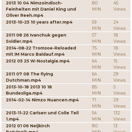
2013 10 04 Nimzoindisch-
80
45
Feinheiten mit Daniel King und
MIN
Views
Oliver Reeh.mp4
2013-10-25 10 years after.mp4
59
24
MIN
Views
2011 08 26 Ivanchuk gegen
57
18
Svidler.mp4
MIN
Views
2014-08-22 Tromsoe-Reloaded
75
18
mit IM Marco Baldauf.mp4
MIN
Views
2012 05 25 W-Nostalgie.mp4
64
15
MIN
Views
2011 07 08 The flying
64
29
Dutchman.mp4
MIN
Views
2013-10-18 2013 10 18
85
5
Bundesliga.mp4
MIN
Views
2014-02-14 Nimzo Nuancen.mp4
71
29
MIN
Views
2013-11-22 Carlsen und Colle Teil
54
132
1.mp4
MIN
Views
2012 01 06 Neijkirch
80
13