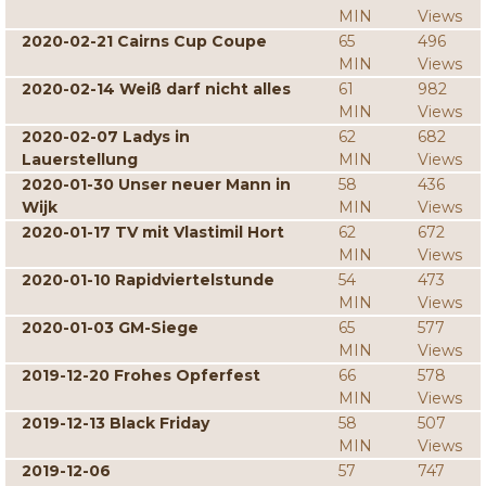
MIN
Views
2020-02-21 Cairns Cup Coupe
65
496
MIN
Views
2020-02-14 Weiß darf nicht alles
61
982
MIN
Views
2020-02-07 Ladys in
62
682
Lauerstellung
MIN
Views
2020-01-30 Unser neuer Mann in
58
436
Wijk
MIN
Views
2020-01-17 TV mit Vlastimil Hort
62
672
MIN
Views
2020-01-10 Rapidviertelstunde
54
473
MIN
Views
2020-01-03 GM-Siege
65
577
MIN
Views
2019-12-20 Frohes Opferfest
66
578
MIN
Views
2019-12-13 Black Friday
58
507
MIN
Views
2019-12-06
57
747