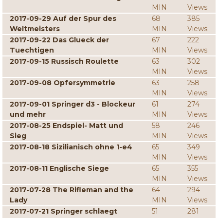
MIN
Views
2017-09-29 Auf der Spur des
68
385
Weltmeisters
MIN
Views
2017-09-22 Das Glueck der
67
222
Tuechtigen
MIN
Views
2017-09-15 Russisch Roulette
63
302
MIN
Views
2017-09-08 Opfersymmetrie
63
258
MIN
Views
2017-09-01 Springer d3 - Blockeur
61
274
und mehr
MIN
Views
2017-08-25 Endspiel- Matt und
58
246
Sieg
MIN
Views
2017-08-18 Sizilianisch ohne 1-e4
65
349
MIN
Views
2017-08-11 Englische Siege
65
355
MIN
Views
2017-07-28 The Rifleman and the
64
294
Lady
MIN
Views
2017-07-21 Springer schlaegt
51
281