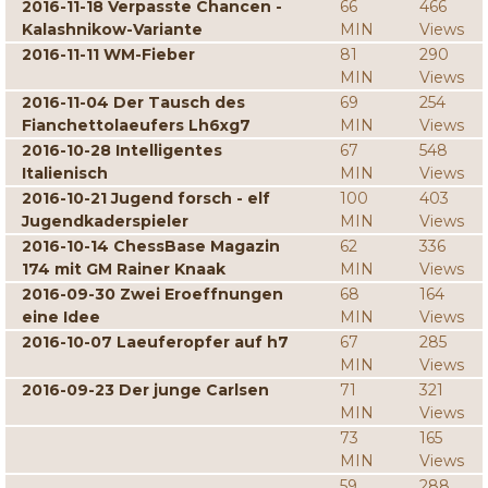
2016-11-18 Verpasste Chancen -
66
466
Kalashnikow-Variante
MIN
Views
2016-11-11 WM-Fieber
81
290
MIN
Views
2016-11-04 Der Tausch des
69
254
Fianchettolaeufers Lh6xg7
MIN
Views
2016-10-28 Intelligentes
67
548
Italienisch
MIN
Views
2016-10-21 Jugend forsch - elf
100
403
Jugendkaderspieler
MIN
Views
2016-10-14 ChessBase Magazin
62
336
174 mit GM Rainer Knaak
MIN
Views
2016-09-30 Zwei Eroeffnungen
68
164
eine Idee
MIN
Views
2016-10-07 Laeuferopfer auf h7
67
285
MIN
Views
2016-09-23 Der junge Carlsen
71
321
MIN
Views
73
165
MIN
Views
59
288