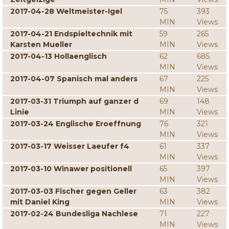
2017-04-28 Weltmeister-Igel
75
393
MIN
Views
2017-04-21 Endspieltechnik mit
59
265
Karsten Mueller
MIN
Views
2017-04-13 Hollaenglisch
62
685
MIN
Views
2017-04-07 Spanisch mal anders
67
225
MIN
Views
2017-03-31 Triumph auf ganzer d
69
148
Linie
MIN
Views
2017-03-24 Englische Eroeffnung
76
321
MIN
Views
2017-03-17 Weisser Laeufer f4
61
337
MIN
Views
2017-03-10 Winawer positionell
65
397
MIN
Views
2017-03-03 Fischer gegen Geller
63
382
mit Daniel King
MIN
Views
2017-02-24 Bundesliga Nachlese
71
227
MIN
Views