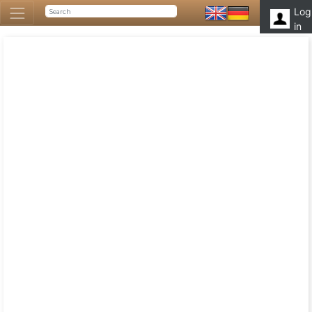
Log
in