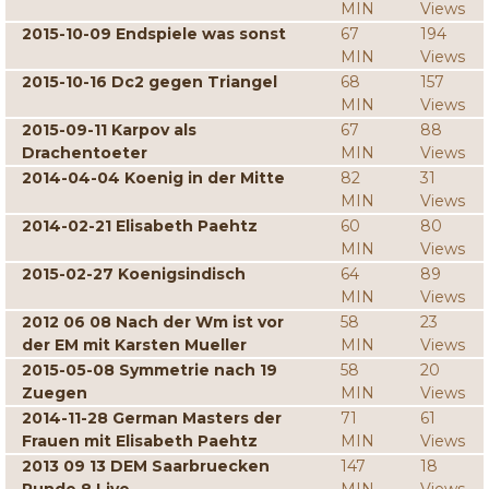
MIN
Views
2015-10-09 Endspiele was sonst
67
194
MIN
Views
2015-10-16 Dc2 gegen Triangel
68
157
MIN
Views
2015-09-11 Karpov als
67
88
Drachentoeter
MIN
Views
2014-04-04 Koenig in der Mitte
82
31
MIN
Views
2014-02-21 Elisabeth Paehtz
60
80
MIN
Views
2015-02-27 Koenigsindisch
64
89
MIN
Views
2012 06 08 Nach der Wm ist vor
58
23
der EM mit Karsten Mueller
MIN
Views
2015-05-08 Symmetrie nach 19
58
20
Zuegen
MIN
Views
2014-11-28 German Masters der
71
61
Frauen mit Elisabeth Paehtz
MIN
Views
2013 09 13 DEM Saarbruecken
147
18