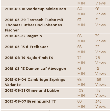
MIN
Views
2015-09-18 Worldcup Miniaturen
80
58
MIN
Views
2015-05-29 Tarrasch-Turbo mit
63
61
Thomas Luther und Johannes
MIN
Views
Fischer
2015-05-22 Ragozin
68
35
MIN
Views
2015-05-15 d-Freibauer
68
22
MIN
Views
2015-08-14 Najdorf mit f4
72
78
MIN
Views
2015-03-13 Damen auf Abwegen
63
16
MIN
Views
2015-09-04 Cambridge Srprings
68
169
Variante
MIN
Views
2015-08-21 Ohme und Lubbe
109
116
MIN
Views
2015-08-07 Brennpunkt f7
60
343
MIN
Views