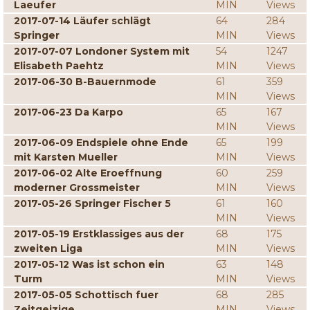
Laeufer
MIN
Views
2017-07-14 Läufer schlägt
64
284
Springer
MIN
Views
2017-07-07 Londoner System mit
54
1247
Elisabeth Paehtz
MIN
Views
2017-06-30 B-Bauernmode
61
359
MIN
Views
2017-06-23 Da Karpo
65
167
MIN
Views
2017-06-09 Endspiele ohne Ende
65
199
mit Karsten Mueller
MIN
Views
2017-06-02 Alte Eroeffnung
60
259
moderner Grossmeister
MIN
Views
2017-05-26 Springer Fischer 5
61
160
MIN
Views
2017-05-19 Erstklassiges aus der
68
175
zweiten Liga
MIN
Views
2017-05-12 Was ist schon ein
63
148
Turm
MIN
Views
2017-05-05 Schottisch fuer
68
285
Zeitgeizige
MIN
Views