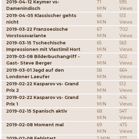
2019-04-12 Keymer vs-
71
595
Damenindisch
MIN
Views
2019-04-05 Klassischer gehts
66
513
nicht
MIN
Views
2019-03-22 Franzoesische
67
702
Vorstossvariante
MIN
Views
2019-03-15 Tschechische
65
563
Impressionen mit Vlastimil Hort
MIN
Views
2019-03-08 Bilderbuchangriff -
67
502
Gast- Steve Berger
MIN
Views
2019-03-01 Jagd auf den
58
664
Londoner Laeufer
MIN
Views
2019-02-22 Kasparov vs- Grand
55
512
Prix 2
MIN
Views
2019-02-22 Kasparov vs- Grand
19
416
Prix 1
MIN
Views
2019-02-15 Spanisch aktiv
68
547
MIN
Views
2019-02-08 Moment mal
69
475
MIN
Views
2019-02-08 Fehlstart
2 MIN
177