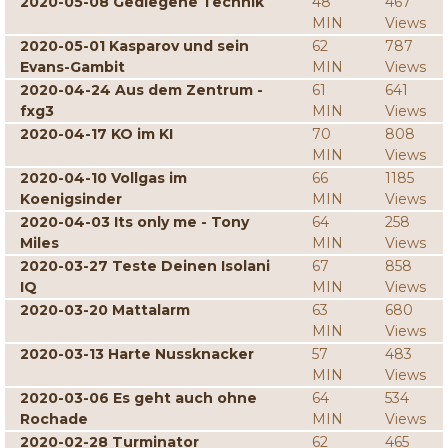
2020-05-08 Gediegene Technik
48
467
MIN
Views
2020-05-01 Kasparov und sein
62
787
Evans-Gambit
MIN
Views
2020-04-24 Aus dem Zentrum -
61
641
fxg3
MIN
Views
2020-04-17 KO im KI
70
808
MIN
Views
2020-04-10 Vollgas im
66
1185
Koenigsinder
MIN
Views
2020-04-03 Its only me - Tony
64
258
Miles
MIN
Views
2020-03-27 Teste Deinen Isolani
67
858
IQ
MIN
Views
2020-03-20 Mattalarm
63
680
MIN
Views
2020-03-13 Harte Nussknacker
57
483
MIN
Views
2020-03-06 Es geht auch ohne
64
534
Rochade
MIN
Views
2020-02-28 Turminator
62
465