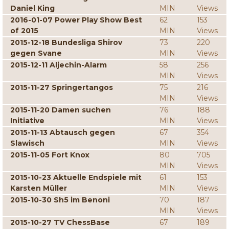
Daniel King
MIN
Views
2016-01-07 Power Play Show Best
62
153
of 2015
MIN
Views
2015-12-18 Bundesliga Shirov
73
220
gegen Svane
MIN
Views
2015-12-11 Aljechin-Alarm
58
256
MIN
Views
2015-11-27 Springertangos
75
216
MIN
Views
2015-11-20 Damen suchen
76
188
Initiative
MIN
Views
2015-11-13 Abtausch gegen
67
354
Slawisch
MIN
Views
2015-11-05 Fort Knox
80
705
MIN
Views
2015-10-23 Aktuelle Endspiele mit
61
153
Karsten Müller
MIN
Views
2015-10-30 Sh5 im Benoni
70
187
MIN
Views
2015-10-27 TV ChessBase
67
189