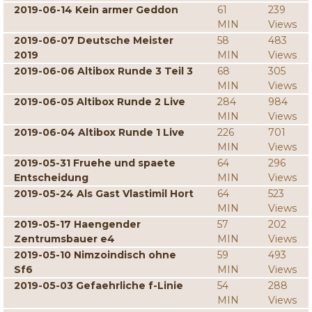
2019-06-14 Kein armer Geddon
61
239
MIN
Views
2019-06-07 Deutsche Meister
58
483
2019
MIN
Views
2019-06-06 Altibox Runde 3 Teil 3
68
305
MIN
Views
2019-06-05 Altibox Runde 2 Live
284
984
MIN
Views
2019-06-04 Altibox Runde 1 Live
226
701
MIN
Views
2019-05-31 Fruehe und spaete
64
296
Entscheidung
MIN
Views
2019-05-24 Als Gast Vlastimil Hort
64
523
MIN
Views
2019-05-17 Haengender
57
202
Zentrumsbauer e4
MIN
Views
2019-05-10 Nimzoindisch ohne
59
493
Sf6
MIN
Views
2019-05-03 Gefaehrliche f-Linie
54
288
MIN
Views