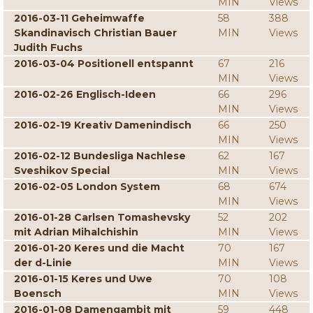
MIN
Views
2016-03-11 Geheimwaffe
58
388
Skandinavisch Christian Bauer
MIN
Views
Judith Fuchs
2016-03-04 Positionell entspannt
67
216
MIN
Views
2016-02-26 Englisch-Ideen
66
296
MIN
Views
2016-02-19 Kreativ Damenindisch
66
250
MIN
Views
2016-02-12 Bundesliga Nachlese
62
167
Sveshikov Special
MIN
Views
2016-02-05 London System
68
674
MIN
Views
2016-01-28 Carlsen Tomashevsky
52
202
mit Adrian Mihalchishin
MIN
Views
2016-01-20 Keres und die Macht
70
167
der d-Linie
MIN
Views
2016-01-15 Keres und Uwe
70
108
Boensch
MIN
Views
2016-01-08 Damengambit mit
59
448