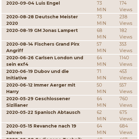
2020-09-04 Luis Engel
73
174
MIN
Views
2020-08-28 Deutsche Meister
73
238
2020
MIN
Views
2020-08-19 GM Jonas Lampert
68
182
MIN
Views
2020-08-14 Fischers Grand Pirx
57
353
Angriff
MIN
Views
2020-06-26 Carlsen London und
64
1140
sein exf4
MIN
Views
2020-06-19 Dubov und die
71
453
Initiative
MIN
Views
2020-06-12 Immer Aerger mit
50
557
Harry
MIN
Views
2020-05-29 Geschlossener
64
760
Sizilianer
MIN
Views
2020-05-22 Spanisch Abtausch
62
675
MIN
Views
2020-05-15 Revanche nach 19
64
684
Jahren
MIN
Views