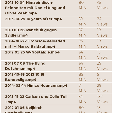
2013 10 04 Nimzoindisch-
80
45
Feinheiten mit Daniel King und
MIN
Views
Oliver Reeh.mp4
2013-10-25 10 years after.mp4
59
24
MIN
Views
2011 08 26 Ivanchuk gegen
57
18
Svidler.mp4
MIN
Views
2014-08-22 Tromsoe-Reloaded
75
18
mit IM Marco Baldauf.mp4
MIN
Views
2012 05 25 W-Nostalgie.mp4
64
15
MIN
Views
2011 07 08 The flying
64
29
Dutchman.mp4
MIN
Views
2013-10-18 2013 10 18
85
5
Bundesliga.mp4
MIN
Views
2014-02-14 Nimzo Nuancen.mp4
71
29
MIN
Views
2013-11-22 Carlsen und Colle Teil
54
132
1.mp4
MIN
Views
2012 01 06 Neijkirch
80
13