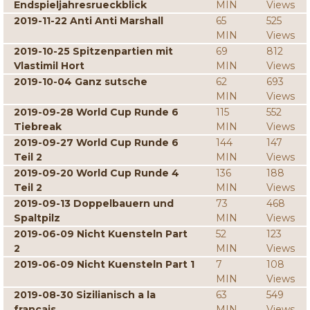
Endspieljahresrueckblick
MIN
Views
2019-11-22 Anti Anti Marshall
65
525
MIN
Views
2019-10-25 Spitzenpartien mit
69
812
Vlastimil Hort
MIN
Views
2019-10-04 Ganz sutsche
62
693
MIN
Views
2019-09-28 World Cup Runde 6
115
552
Tiebreak
MIN
Views
2019-09-27 World Cup Runde 6
144
147
Teil 2
MIN
Views
2019-09-20 World Cup Runde 4
136
188
Teil 2
MIN
Views
2019-09-13 Doppelbauern und
73
468
Spaltpilz
MIN
Views
2019-06-09 Nicht Kuensteln Part
52
123
2
MIN
Views
2019-06-09 Nicht Kuensteln Part 1
7
108
MIN
Views
2019-08-30 Sizilianisch a la
63
549
francais
MIN
Views