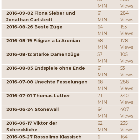
MIN
Views
2016-09-02 Fiona Sieber und
61
284
Jonathan Carlstedt
MIN
Views
2016-08-26 Beste Züge
64
153
MIN
Views
2016-08-19 Filigran a la Aronian
68
178
MIN
Views
2016-08-12 Starke Damenzüge
57
105
MIN
Views
2016-08-05 Endspiele ohne Ende
61
53
MIN
Views
2016-07-08 Unechte Fesselungen
68
288
MIN
Views
2016-07-01 Thomas Luther
71
340
MIN
Views
2016-06-24 Stonewall
64
407
MIN
Views
2016-06-17 Viktor der
62
235
Schreckliche
MIN
Views
2016-05-27 Rossolimo Klassisch
61
164