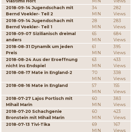
Vlastimil Hort
MIN
Views
2018-09-14 Jugendschach mit
34
282
Bernd Voekler- Teil 2
MIN
Views
2018-09-14 Jugendschach mit
28
283
Bernd Voekler- Teil 1
MIN
Views
2018-09-07 Sizilianisch dreimal
65
684
anders
MIN
Views
2018-08-31 Dynamik um jeden
61
395
Preis
MIN
Views
2018-08-24 Aus der Eroeffnung
63
433
nicht ins Endspiel
MIN
Views
2018-08-17 Mate in England-2
70
338
MIN
Views
2018-08-16 Mate in England
57
155
MIN
Views
2018-07-27 Lajos Portisch mit
60
383
Mihail Marin
MIN
Views
2018-07-20 Schachgenie
60
423
Bronstein mit Mihail Marin
MIN
Views
2018-07-13 Tivi-Tika
69
167
MIN
Views