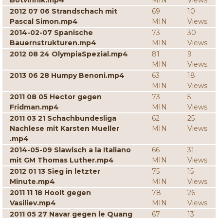
Botvinnik.mp4
MIN
Views
2012 07 06 Strandschach mit
69
10
Pascal Simon.mp4
MIN
Views
2014-02-07 Spanische
73
30
Bauernstrukturen.mp4
MIN
Views
2012 08 24 OlympiaSpezial.mp4
81
9
MIN
Views
2013 06 28 Humpy Benoni.mp4
63
18
MIN
Views
2011 08 05 Hector gegen
73
5
Fridman.mp4
MIN
Views
2011 03 21 Schachbundesliga
62
25
Nachlese mit Karsten Mueller
MIN
Views
.mp4
2014-05-09 Slawisch a la Italiano
66
31
mit GM Thomas Luther.mp4
MIN
Views
2012 01 13 Sieg in letzter
75
15
Minute.mp4
MIN
Views
2011 11 18 Hoolt gegen
78
26
Vasiliev.mp4
MIN
Views
2011 05 27 Navar gegen le Quang
67
13