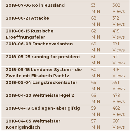
2018-07-06 Ko in Russland
53
302
MIN
Views
2018-06-21 Attacke
68
312
MIN
Views
2018-06-15 Russische
62
419
Eroeffnungsfeier
MIN
Views
2018-06-08 Drachenvarianten
66
671
MIN
Views
2018-05-25 running for president
61
411
MIN
Views
2018-05-18 Londoner System - die
60
916
Zweite mit Elisabeth Paehtz
MIN
Views
2018-05-04 Langstreckenlaufer
66
391
MIN
Views
2018-04-20 Weltmeister-Igel 2
66
479
MIN
Views
2018-04-13 Gediegen- aber giftig
59
462
MIN
Views
2018-04-05 Weltmeister
57
601
Koenigsindisch
MIN
Views