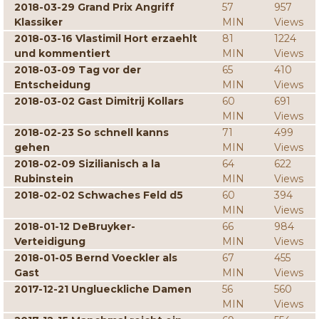
2018-03-29 Grand Prix Angriff
57
957
Klassiker
MIN
Views
2018-03-16 Vlastimil Hort erzaehlt
81
1224
und kommentiert
MIN
Views
2018-03-09 Tag vor der
65
410
Entscheidung
MIN
Views
2018-03-02 Gast Dimitrij Kollars
60
691
MIN
Views
2018-02-23 So schnell kanns
71
499
gehen
MIN
Views
2018-02-09 Sizilianisch a la
64
622
Rubinstein
MIN
Views
2018-02-02 Schwaches Feld d5
60
394
MIN
Views
2018-01-12 DeBruyker-
66
984
Verteidigung
MIN
Views
2018-01-05 Bernd Voeckler als
67
455
Gast
MIN
Views
2017-12-21 Unglueckliche Damen
56
560
MIN
Views