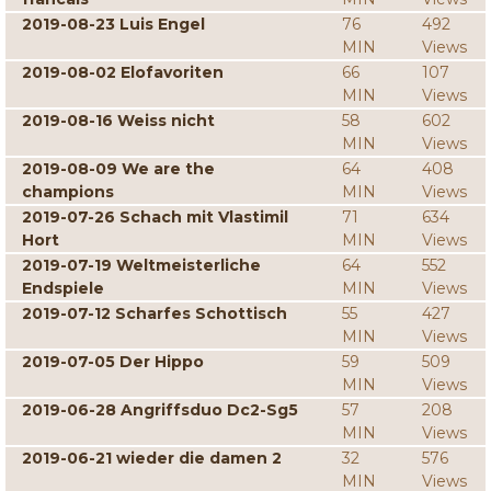
2019-08-23 Luis Engel
76
492
MIN
Views
2019-08-02 Elofavoriten
66
107
MIN
Views
2019-08-16 Weiss nicht
58
602
MIN
Views
2019-08-09 We are the
64
408
champions
MIN
Views
2019-07-26 Schach mit Vlastimil
71
634
Hort
MIN
Views
2019-07-19 Weltmeisterliche
64
552
Endspiele
MIN
Views
2019-07-12 Scharfes Schottisch
55
427
MIN
Views
2019-07-05 Der Hippo
59
509
MIN
Views
2019-06-28 Angriffsduo Dc2-Sg5
57
208
MIN
Views
2019-06-21 wieder die damen 2
32
576
MIN
Views