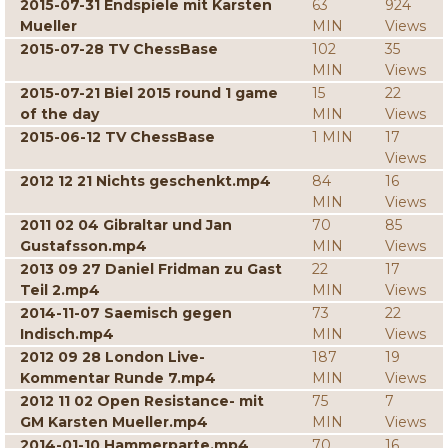
2015-07-31 Endspiele mit Karsten
63
924
Mueller
MIN
Views
2015-07-28 TV ChessBase
102
35
MIN
Views
2015-07-21 Biel 2015 round 1 game
15
22
of the day
MIN
Views
2015-06-12 TV ChessBase
1 MIN
17
Views
2012 12 21 Nichts geschenkt.mp4
84
16
MIN
Views
2011 02 04 Gibraltar und Jan
70
85
Gustafsson.mp4
MIN
Views
2013 09 27 Daniel Fridman zu Gast
22
17
Teil 2.mp4
MIN
Views
2014-11-07 Saemisch gegen
73
22
Indisch.mp4
MIN
Views
2012 09 28 London Live-
187
19
Kommentar Runde 7.mp4
MIN
Views
2012 11 02 Open Resistance- mit
75
7
GM Karsten Mueller.mp4
MIN
Views
2014-01-10 Hammerparte.mp4
70
16