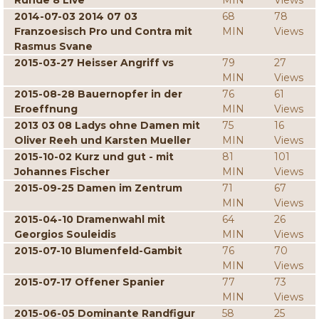
Runde 8 Live
MIN
Views
2014-07-03 2014 07 03
68
78
Franzoesisch Pro und Contra mit
MIN
Views
Rasmus Svane
2015-03-27 Heisser Angriff vs
79
27
MIN
Views
2015-08-28 Bauernopfer in der
76
61
Eroeffnung
MIN
Views
2013 03 08 Ladys ohne Damen mit
75
16
Oliver Reeh und Karsten Mueller
MIN
Views
2015-10-02 Kurz und gut - mit
81
101
Johannes Fischer
MIN
Views
2015-09-25 Damen im Zentrum
71
67
MIN
Views
2015-04-10 Dramenwahl mit
64
26
Georgios Souleidis
MIN
Views
2015-07-10 Blumenfeld-Gambit
76
70
MIN
Views
2015-07-17 Offener Spanier
77
73
MIN
Views
2015-06-05 Dominante Randfigur
58
25