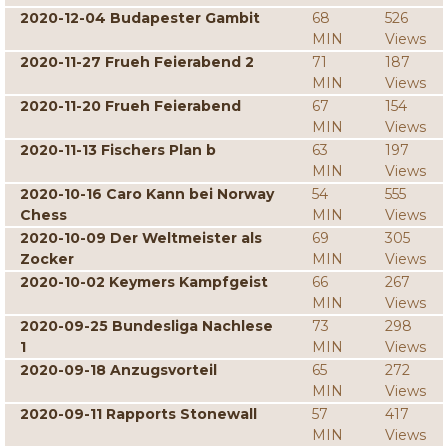
2020-12-04 Budapester Gambit
68
526
MIN
Views
2020-11-27 Frueh Feierabend 2
71
187
MIN
Views
2020-11-20 Frueh Feierabend
67
154
MIN
Views
2020-11-13 Fischers Plan b
63
197
MIN
Views
2020-10-16 Caro Kann bei Norway
54
555
Chess
MIN
Views
2020-10-09 Der Weltmeister als
69
305
Zocker
MIN
Views
2020-10-02 Keymers Kampfgeist
66
267
MIN
Views
2020-09-25 Bundesliga Nachlese
73
298
1
MIN
Views
2020-09-18 Anzugsvorteil
65
272
MIN
Views
2020-09-11 Rapports Stonewall
57
417
MIN
Views