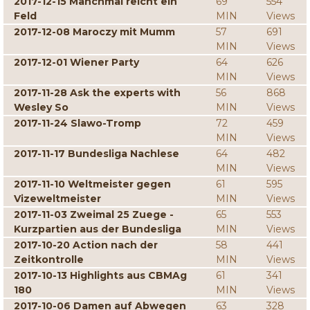
2017-12-15 Manchmal reicht ein
69
554
Feld
MIN
Views
2017-12-08 Maroczy mit Mumm
57
691
MIN
Views
2017-12-01 Wiener Party
64
626
MIN
Views
2017-11-28 Ask the experts with
56
868
Wesley So
MIN
Views
2017-11-24 Slawo-Tromp
72
459
MIN
Views
2017-11-17 Bundesliga Nachlese
64
482
MIN
Views
2017-11-10 Weltmeister gegen
61
595
Vizeweltmeister
MIN
Views
2017-11-03 Zweimal 25 Zuege -
65
553
Kurzpartien aus der Bundesliga
MIN
Views
2017-10-20 Action nach der
58
441
Zeitkontrolle
MIN
Views
2017-10-13 Highlights aus CBMAg
61
341
180
MIN
Views
2017-10-06 Damen auf Abwegen
63
328