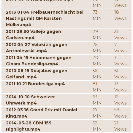
MIN
Views
2013 01 04 Freibauernschlacht bei
73
18
Hastings mit GM Karsten
MIN
Views
Müller.mp4
2011 09 30 Vallejo gegen
79
31
Carlsen.mp4
MIN
Views
2012 04 27 Volokitin gegen
75
7
Antoniewski .mp4
MIN
Views
2011 04 15 Heinemann gegen
70
11
Cioara Bundesliga.mp4
MIN
Views
2010 06 18 Rdajabov gegen
56
61
Gelfand .mp4
MIN
Views
2011 10 21 Bundesliga.mp4
81
13
MIN
Views
2014-10-10 Schweizer
63
12
Uhrwerk.mp4
MIN
Views
2012 03 16 Grand Prix mit Daniel
67
58
King.mp4
MIN
Views
2014-03-28 CBM 159
62
21
Highlights.mp4
MIN
Views