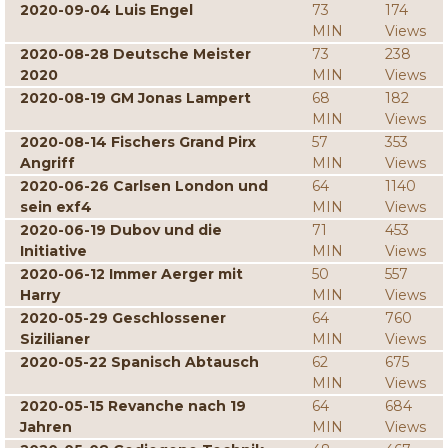
2020-09-04 Luis Engel
73
174
MIN
Views
2020-08-28 Deutsche Meister
73
238
2020
MIN
Views
2020-08-19 GM Jonas Lampert
68
182
MIN
Views
2020-08-14 Fischers Grand Pirx
57
353
Angriff
MIN
Views
2020-06-26 Carlsen London und
64
1140
sein exf4
MIN
Views
2020-06-19 Dubov und die
71
453
Initiative
MIN
Views
2020-06-12 Immer Aerger mit
50
557
Harry
MIN
Views
2020-05-29 Geschlossener
64
760
Sizilianer
MIN
Views
2020-05-22 Spanisch Abtausch
62
675
MIN
Views
2020-05-15 Revanche nach 19
64
684
Jahren
MIN
Views