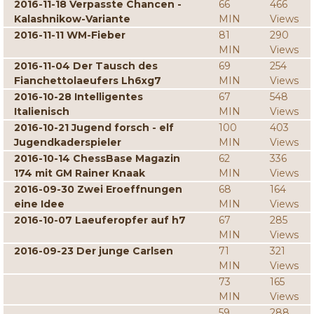
2016-11-18 Verpasste Chancen -
66
466
Kalashnikow-Variante
MIN
Views
2016-11-11 WM-Fieber
81
290
MIN
Views
2016-11-04 Der Tausch des
69
254
Fianchettolaeufers Lh6xg7
MIN
Views
2016-10-28 Intelligentes
67
548
Italienisch
MIN
Views
2016-10-21 Jugend forsch - elf
100
403
Jugendkaderspieler
MIN
Views
2016-10-14 ChessBase Magazin
62
336
174 mit GM Rainer Knaak
MIN
Views
2016-09-30 Zwei Eroeffnungen
68
164
eine Idee
MIN
Views
2016-10-07 Laeuferopfer auf h7
67
285
MIN
Views
2016-09-23 Der junge Carlsen
71
321
MIN
Views
73
165
MIN
Views
59
288