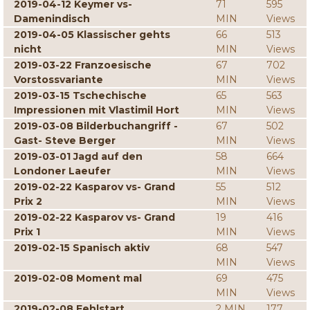
2019-04-12 Keymer vs-
71
595
Damenindisch
MIN
Views
2019-04-05 Klassischer gehts
66
513
nicht
MIN
Views
2019-03-22 Franzoesische
67
702
Vorstossvariante
MIN
Views
2019-03-15 Tschechische
65
563
Impressionen mit Vlastimil Hort
MIN
Views
2019-03-08 Bilderbuchangriff -
67
502
Gast- Steve Berger
MIN
Views
2019-03-01 Jagd auf den
58
664
Londoner Laeufer
MIN
Views
2019-02-22 Kasparov vs- Grand
55
512
Prix 2
MIN
Views
2019-02-22 Kasparov vs- Grand
19
416
Prix 1
MIN
Views
2019-02-15 Spanisch aktiv
68
547
MIN
Views
2019-02-08 Moment mal
69
475
MIN
Views
2019-02-08 Fehlstart
2 MIN
177