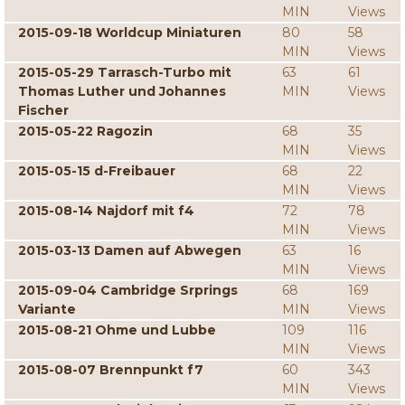
MIN
Views
2015-09-18 Worldcup Miniaturen
80
58
MIN
Views
2015-05-29 Tarrasch-Turbo mit
63
61
Thomas Luther und Johannes
MIN
Views
Fischer
2015-05-22 Ragozin
68
35
MIN
Views
2015-05-15 d-Freibauer
68
22
MIN
Views
2015-08-14 Najdorf mit f4
72
78
MIN
Views
2015-03-13 Damen auf Abwegen
63
16
MIN
Views
2015-09-04 Cambridge Srprings
68
169
Variante
MIN
Views
2015-08-21 Ohme und Lubbe
109
116
MIN
Views
2015-08-07 Brennpunkt f7
60
343
MIN
Views