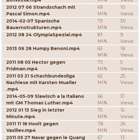
Botvinnik.mp4
MIN
Views
2012 07 06 Strandschach mit
69
10
Pascal Simon.mp4
MIN
Views
2014-02-07 Spanische
73
30
Bauernstrukturen.mp4
MIN
Views
2012 08 24 OlympiaSpezial.mp4
81
9
MIN
Views
2013 06 28 Humpy Benoni.mp4
63
18
MIN
Views
2011 08 05 Hector gegen
73
5
Fridman.mp4
MIN
Views
2011 03 21 Schachbundesliga
62
25
Nachlese mit Karsten Mueller
MIN
Views
.mp4
2014-05-09 Slawisch a la Italiano
66
31
mit GM Thomas Luther.mp4
MIN
Views
2012 01 13 Sieg in letzter
75
15
Minute.mp4
MIN
Views
2011 11 18 Hoolt gegen
78
26
Vasiliev.mp4
MIN
Views
2011 05 27 Navar gegen le Quang
67
13