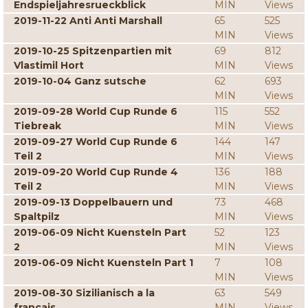
Endspieljahresrueckblick
MIN
Views
2019-11-22 Anti Anti Marshall
65
525
MIN
Views
2019-10-25 Spitzenpartien mit
69
812
Vlastimil Hort
MIN
Views
2019-10-04 Ganz sutsche
62
693
MIN
Views
2019-09-28 World Cup Runde 6
115
552
Tiebreak
MIN
Views
2019-09-27 World Cup Runde 6
144
147
Teil 2
MIN
Views
2019-09-20 World Cup Runde 4
136
188
Teil 2
MIN
Views
2019-09-13 Doppelbauern und
73
468
Spaltpilz
MIN
Views
2019-06-09 Nicht Kuensteln Part
52
123
2
MIN
Views
2019-06-09 Nicht Kuensteln Part 1
7
108
MIN
Views
2019-08-30 Sizilianisch a la
63
549
francais
MIN
Views