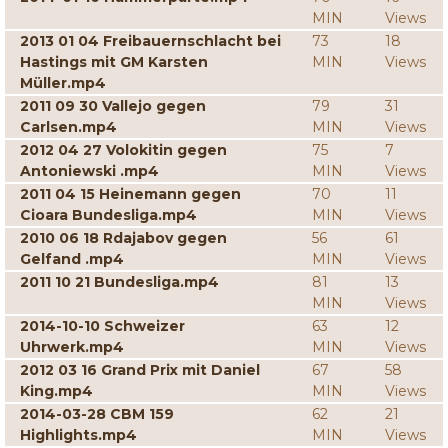
MIN
Views
2013 01 04 Freibauernschlacht bei
73
18
Hastings mit GM Karsten
MIN
Views
Müller.mp4
2011 09 30 Vallejo gegen
79
31
Carlsen.mp4
MIN
Views
2012 04 27 Volokitin gegen
75
7
Antoniewski .mp4
MIN
Views
2011 04 15 Heinemann gegen
70
11
Cioara Bundesliga.mp4
MIN
Views
2010 06 18 Rdajabov gegen
56
61
Gelfand .mp4
MIN
Views
2011 10 21 Bundesliga.mp4
81
13
MIN
Views
2014-10-10 Schweizer
63
12
Uhrwerk.mp4
MIN
Views
2012 03 16 Grand Prix mit Daniel
67
58
King.mp4
MIN
Views
2014-03-28 CBM 159
62
21
Highlights.mp4
MIN
Views