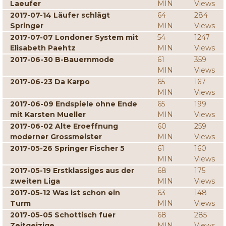
Laeufer
MIN
Views
2017-07-14 Läufer schlägt
64
284
Springer
MIN
Views
2017-07-07 Londoner System mit
54
1247
Elisabeth Paehtz
MIN
Views
2017-06-30 B-Bauernmode
61
359
MIN
Views
2017-06-23 Da Karpo
65
167
MIN
Views
2017-06-09 Endspiele ohne Ende
65
199
mit Karsten Mueller
MIN
Views
2017-06-02 Alte Eroeffnung
60
259
moderner Grossmeister
MIN
Views
2017-05-26 Springer Fischer 5
61
160
MIN
Views
2017-05-19 Erstklassiges aus der
68
175
zweiten Liga
MIN
Views
2017-05-12 Was ist schon ein
63
148
Turm
MIN
Views
2017-05-05 Schottisch fuer
68
285
Zeitgeizige
MIN
Views