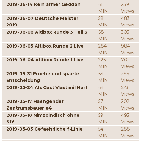
2019-06-14 Kein armer Geddon
61
239
MIN
Views
2019-06-07 Deutsche Meister
58
483
2019
MIN
Views
2019-06-06 Altibox Runde 3 Teil 3
68
305
MIN
Views
2019-06-05 Altibox Runde 2 Live
284
984
MIN
Views
2019-06-04 Altibox Runde 1 Live
226
701
MIN
Views
2019-05-31 Fruehe und spaete
64
296
Entscheidung
MIN
Views
2019-05-24 Als Gast Vlastimil Hort
64
523
MIN
Views
2019-05-17 Haengender
57
202
Zentrumsbauer e4
MIN
Views
2019-05-10 Nimzoindisch ohne
59
493
Sf6
MIN
Views
2019-05-03 Gefaehrliche f-Linie
54
288
MIN
Views