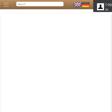
Log
in