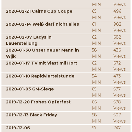
MIN
Views
2020-02-21 Cairns Cup Coupe
65
496
MIN
Views
2020-02-14 Weiß darf nicht alles
61
982
MIN
Views
2020-02-07 Ladys in
62
682
Lauerstellung
MIN
Views
2020-01-30 Unser neuer Mann in
58
436
Wijk
MIN
Views
2020-01-17 TV mit Vlastimil Hort
62
672
MIN
Views
2020-01-10 Rapidviertelstunde
54
473
MIN
Views
2020-01-03 GM-Siege
65
577
MIN
Views
2019-12-20 Frohes Opferfest
66
578
MIN
Views
2019-12-13 Black Friday
58
507
MIN
Views
2019-12-06
57
747