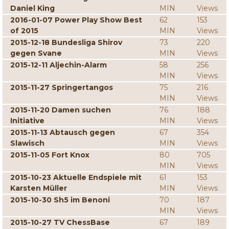
Daniel King
MIN
Views
2016-01-07 Power Play Show Best
62
153
of 2015
MIN
Views
2015-12-18 Bundesliga Shirov
73
220
gegen Svane
MIN
Views
2015-12-11 Aljechin-Alarm
58
256
MIN
Views
2015-11-27 Springertangos
75
216
MIN
Views
2015-11-20 Damen suchen
76
188
Initiative
MIN
Views
2015-11-13 Abtausch gegen
67
354
Slawisch
MIN
Views
2015-11-05 Fort Knox
80
705
MIN
Views
2015-10-23 Aktuelle Endspiele mit
61
153
Karsten Müller
MIN
Views
2015-10-30 Sh5 im Benoni
70
187
MIN
Views
2015-10-27 TV ChessBase
67
189