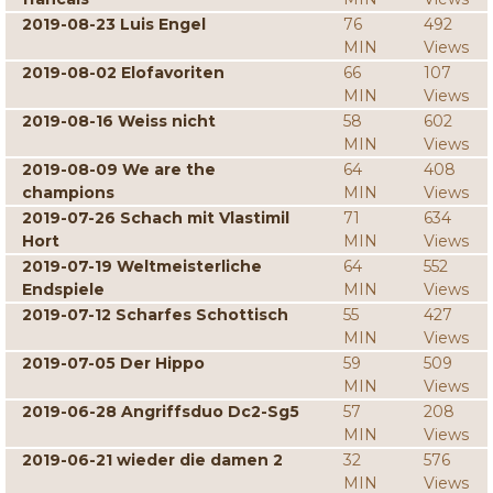
2019-08-23 Luis Engel
76
492
MIN
Views
2019-08-02 Elofavoriten
66
107
MIN
Views
2019-08-16 Weiss nicht
58
602
MIN
Views
2019-08-09 We are the
64
408
champions
MIN
Views
2019-07-26 Schach mit Vlastimil
71
634
Hort
MIN
Views
2019-07-19 Weltmeisterliche
64
552
Endspiele
MIN
Views
2019-07-12 Scharfes Schottisch
55
427
MIN
Views
2019-07-05 Der Hippo
59
509
MIN
Views
2019-06-28 Angriffsduo Dc2-Sg5
57
208
MIN
Views
2019-06-21 wieder die damen 2
32
576
MIN
Views