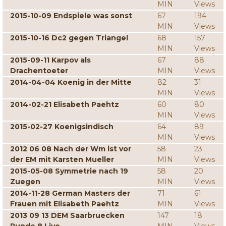
MIN
Views
2015-10-09 Endspiele was sonst
67
194
MIN
Views
2015-10-16 Dc2 gegen Triangel
68
157
MIN
Views
2015-09-11 Karpov als
67
88
Drachentoeter
MIN
Views
2014-04-04 Koenig in der Mitte
82
31
MIN
Views
2014-02-21 Elisabeth Paehtz
60
80
MIN
Views
2015-02-27 Koenigsindisch
64
89
MIN
Views
2012 06 08 Nach der Wm ist vor
58
23
der EM mit Karsten Mueller
MIN
Views
2015-05-08 Symmetrie nach 19
58
20
Zuegen
MIN
Views
2014-11-28 German Masters der
71
61
Frauen mit Elisabeth Paehtz
MIN
Views
2013 09 13 DEM Saarbruecken
147
18