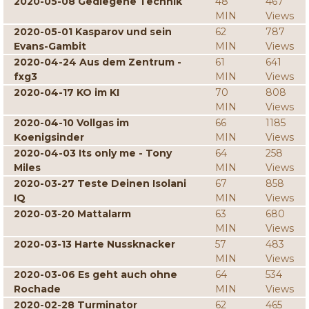
2020-05-08 Gediegene Technik
48
467
MIN
Views
2020-05-01 Kasparov und sein
62
787
Evans-Gambit
MIN
Views
2020-04-24 Aus dem Zentrum -
61
641
fxg3
MIN
Views
2020-04-17 KO im KI
70
808
MIN
Views
2020-04-10 Vollgas im
66
1185
Koenigsinder
MIN
Views
2020-04-03 Its only me - Tony
64
258
Miles
MIN
Views
2020-03-27 Teste Deinen Isolani
67
858
IQ
MIN
Views
2020-03-20 Mattalarm
63
680
MIN
Views
2020-03-13 Harte Nussknacker
57
483
MIN
Views
2020-03-06 Es geht auch ohne
64
534
Rochade
MIN
Views
2020-02-28 Turminator
62
465