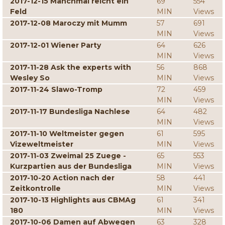
2017-12-15 Manchmal reicht ein
69
554
Feld
MIN
Views
2017-12-08 Maroczy mit Mumm
57
691
MIN
Views
2017-12-01 Wiener Party
64
626
MIN
Views
2017-11-28 Ask the experts with
56
868
Wesley So
MIN
Views
2017-11-24 Slawo-Tromp
72
459
MIN
Views
2017-11-17 Bundesliga Nachlese
64
482
MIN
Views
2017-11-10 Weltmeister gegen
61
595
Vizeweltmeister
MIN
Views
2017-11-03 Zweimal 25 Zuege -
65
553
Kurzpartien aus der Bundesliga
MIN
Views
2017-10-20 Action nach der
58
441
Zeitkontrolle
MIN
Views
2017-10-13 Highlights aus CBMAg
61
341
180
MIN
Views
2017-10-06 Damen auf Abwegen
63
328