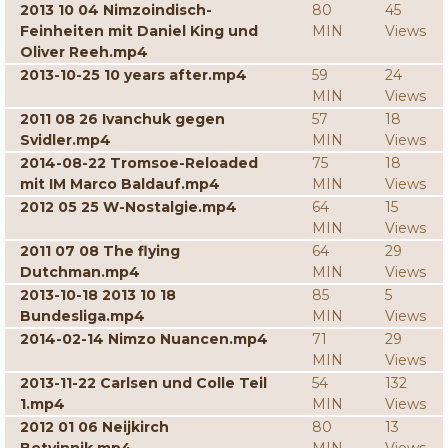
2013 10 04 Nimzoindisch-
80
45
Feinheiten mit Daniel King und
MIN
Views
Oliver Reeh.mp4
2013-10-25 10 years after.mp4
59
24
MIN
Views
2011 08 26 Ivanchuk gegen
57
18
Svidler.mp4
MIN
Views
2014-08-22 Tromsoe-Reloaded
75
18
mit IM Marco Baldauf.mp4
MIN
Views
2012 05 25 W-Nostalgie.mp4
64
15
MIN
Views
2011 07 08 The flying
64
29
Dutchman.mp4
MIN
Views
2013-10-18 2013 10 18
85
5
Bundesliga.mp4
MIN
Views
2014-02-14 Nimzo Nuancen.mp4
71
29
MIN
Views
2013-11-22 Carlsen und Colle Teil
54
132
1.mp4
MIN
Views
2012 01 06 Neijkirch
80
13