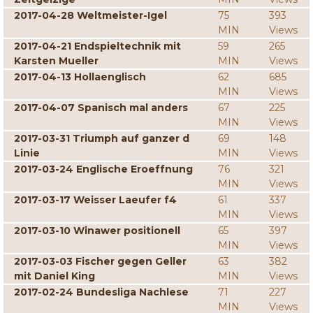
2017-04-28 Weltmeister-Igel
75
393
MIN
Views
2017-04-21 Endspieltechnik mit
59
265
Karsten Mueller
MIN
Views
2017-04-13 Hollaenglisch
62
685
MIN
Views
2017-04-07 Spanisch mal anders
67
225
MIN
Views
2017-03-31 Triumph auf ganzer d
69
148
Linie
MIN
Views
2017-03-24 Englische Eroeffnung
76
321
MIN
Views
2017-03-17 Weisser Laeufer f4
61
337
MIN
Views
2017-03-10 Winawer positionell
65
397
MIN
Views
2017-03-03 Fischer gegen Geller
63
382
mit Daniel King
MIN
Views
2017-02-24 Bundesliga Nachlese
71
227
MIN
Views