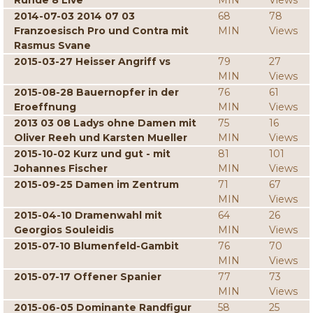
Runde 8 Live
MIN
Views
2014-07-03 2014 07 03
68
78
Franzoesisch Pro und Contra mit
MIN
Views
Rasmus Svane
2015-03-27 Heisser Angriff vs
79
27
MIN
Views
2015-08-28 Bauernopfer in der
76
61
Eroeffnung
MIN
Views
2013 03 08 Ladys ohne Damen mit
75
16
Oliver Reeh und Karsten Mueller
MIN
Views
2015-10-02 Kurz und gut - mit
81
101
Johannes Fischer
MIN
Views
2015-09-25 Damen im Zentrum
71
67
MIN
Views
2015-04-10 Dramenwahl mit
64
26
Georgios Souleidis
MIN
Views
2015-07-10 Blumenfeld-Gambit
76
70
MIN
Views
2015-07-17 Offener Spanier
77
73
MIN
Views
2015-06-05 Dominante Randfigur
58
25