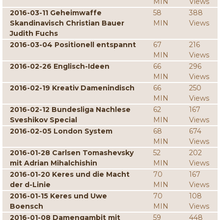
MIN
Views
2016-03-11 Geheimwaffe
58
388
Skandinavisch Christian Bauer
MIN
Views
Judith Fuchs
2016-03-04 Positionell entspannt
67
216
MIN
Views
2016-02-26 Englisch-Ideen
66
296
MIN
Views
2016-02-19 Kreativ Damenindisch
66
250
MIN
Views
2016-02-12 Bundesliga Nachlese
62
167
Sveshikov Special
MIN
Views
2016-02-05 London System
68
674
MIN
Views
2016-01-28 Carlsen Tomashevsky
52
202
mit Adrian Mihalchishin
MIN
Views
2016-01-20 Keres und die Macht
70
167
der d-Linie
MIN
Views
2016-01-15 Keres und Uwe
70
108
Boensch
MIN
Views
2016-01-08 Damengambit mit
59
448