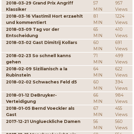
2018-03-29 Grand Prix Angriff
57
957
Klassiker
MIN
Views
2018-03-16 Vlastimil Hort erzaehlt
81
1224
und kommentiert
MIN
Views
2018-03-09 Tag vor der
65
410
Entscheidung
MIN
Views
2018-03-02 Gast Dimitrij Kollars
60
691
MIN
Views
2018-02-23 So schnell kanns
71
499
gehen
MIN
Views
2018-02-09 Sizilianisch a la
64
622
Rubinstein
MIN
Views
2018-02-02 Schwaches Feld d5
60
394
MIN
Views
2018-01-12 DeBruyker-
66
984
Verteidigung
MIN
Views
2018-01-05 Bernd Voeckler als
67
455
Gast
MIN
Views
2017-12-21 Unglueckliche Damen
56
560
MIN
Views