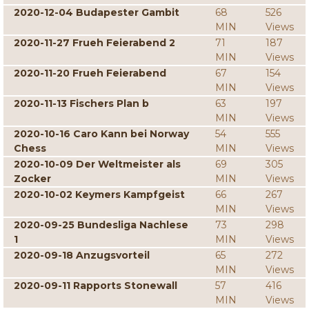
2020-12-04 Budapester Gambit
68
526
MIN
Views
2020-11-27 Frueh Feierabend 2
71
187
MIN
Views
2020-11-20 Frueh Feierabend
67
154
MIN
Views
2020-11-13 Fischers Plan b
63
197
MIN
Views
2020-10-16 Caro Kann bei Norway
54
555
Chess
MIN
Views
2020-10-09 Der Weltmeister als
69
305
Zocker
MIN
Views
2020-10-02 Keymers Kampfgeist
66
267
MIN
Views
2020-09-25 Bundesliga Nachlese
73
298
1
MIN
Views
2020-09-18 Anzugsvorteil
65
272
MIN
Views
2020-09-11 Rapports Stonewall
57
416
MIN
Views