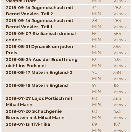
Vlastimil Hort
MIN
Views
2018-09-14 Jugendschach mit
34
282
Bernd Voekler- Teil 2
MIN
Views
2018-09-14 Jugendschach mit
28
283
Bernd Voekler- Teil 1
MIN
Views
2018-09-07 Sizilianisch dreimal
65
684
anders
MIN
Views
2018-08-31 Dynamik um jeden
61
395
Preis
MIN
Views
2018-08-24 Aus der Eroeffnung
63
433
nicht ins Endspiel
MIN
Views
2018-08-17 Mate in England-2
70
338
MIN
Views
2018-08-16 Mate in England
57
155
MIN
Views
2018-07-27 Lajos Portisch mit
60
383
Mihail Marin
MIN
Views
2018-07-20 Schachgenie
60
423
Bronstein mit Mihail Marin
MIN
Views
2018-07-13 Tivi-Tika
69
167
MIN
Views