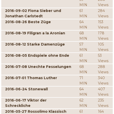
MIN
Views
2016-09-02 Fiona Sieber und
61
284
Jonathan Carlstedt
MIN
Views
2016-08-26 Beste Züge
64
153
MIN
Views
2016-08-19 Filigran a la Aronian
68
178
MIN
Views
2016-08-12 Starke Damenzüge
57
105
MIN
Views
2016-08-05 Endspiele ohne Ende
61
53
MIN
Views
2016-07-08 Unechte Fesselungen
68
288
MIN
Views
2016-07-01 Thomas Luther
71
340
MIN
Views
2016-06-24 Stonewall
64
407
MIN
Views
2016-06-17 Viktor der
62
235
Schreckliche
MIN
Views
2016-05-27 Rossolimo Klassisch
61
164