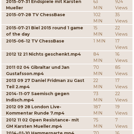
2015-07-31 Endspiele mit Karsten
63
924
Mueller
MIN
Views
2015-07-28 TV ChessBase
102
35
MIN
Views
2015-07-21 Biel 2015 round 1 game
15
22
of the day
MIN
Views
2015-06-12 TV ChessBase
1 MIN
17
Views
2012 12 21 Nichts geschenkt.mp4
84
16
MIN
Views
2011 02 04 Gibraltar und Jan
70
85
Gustafsson.mp4
MIN
Views
2013 09 27 Daniel Fridman zu Gast
22
17
Teil 2.mp4
MIN
Views
2014-11-07 Saemisch gegen
73
22
Indisch.mp4
MIN
Views
2012 09 28 London Live-
187
19
Kommentar Runde 7.mp4
MIN
Views
2012 11 02 Open Resistance- mit
75
7
GM Karsten Mueller.mp4
MIN
Views
2014-01-10 Hammerparte.mp4
70
16