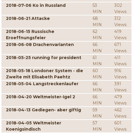
2018-07-06 Ko in Russland
53
302
MIN
Views
2018-06-21 Attacke
68
312
MIN
Views
2018-06-15 Russische
62
419
Eroeffnungsfeier
MIN
Views
2018-06-08 Drachenvarianten
66
671
MIN
Views
2018-05-25 running for president
61
411
MIN
Views
2018-05-18 Londoner System - die
60
916
Zweite mit Elisabeth Paehtz
MIN
Views
2018-05-04 Langstreckenlaufer
66
391
MIN
Views
2018-04-20 Weltmeister-Igel 2
66
479
MIN
Views
2018-04-13 Gediegen- aber giftig
59
462
MIN
Views
2018-04-05 Weltmeister
57
601
Koenigsindisch
MIN
Views