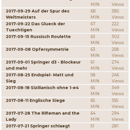
MIN
Views
2017-09-29 Auf der Spur des
68
385
Weltmeisters
MIN
Views
2017-09-22 Das Glueck der
67
222
Tuechtigen
MIN
Views
2017-09-15 Russisch Roulette
63
302
MIN
Views
2017-09-08 Opfersymmetrie
63
258
MIN
Views
2017-09-01 Springer d3 - Blockeur
61
274
und mehr
MIN
Views
2017-08-25 Endspiel- Matt und
58
246
Sieg
MIN
Views
2017-08-18 Sizilianisch ohne 1-e4
65
349
MIN
Views
2017-08-11 Englische Siege
65
355
MIN
Views
2017-07-28 The Rifleman and the
64
294
Lady
MIN
Views
2017-07-21 Springer schlaegt
51
281