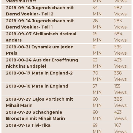
Vlastimil Hort
MIN
Views
2018-09-14 Jugendschach mit
34
282
Bernd Voekler- Teil 2
MIN
Views
2018-09-14 Jugendschach mit
28
283
Bernd Voekler- Teil 1
MIN
Views
2018-09-07 Sizilianisch dreimal
65
684
anders
MIN
Views
2018-08-31 Dynamik um jeden
61
395
Preis
MIN
Views
2018-08-24 Aus der Eroeffnung
63
433
nicht ins Endspiel
MIN
Views
2018-08-17 Mate in England-2
70
338
MIN
Views
2018-08-16 Mate in England
57
155
MIN
Views
2018-07-27 Lajos Portisch mit
60
383
Mihail Marin
MIN
Views
2018-07-20 Schachgenie
60
423
Bronstein mit Mihail Marin
MIN
Views
2018-07-13 Tivi-Tika
69
167
MIN
Views