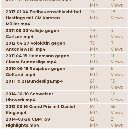
MIN
Views
2013 01 04 Freibauernschlacht bei
73
18
Hastings mit GM Karsten
MIN
Views
Müller.mp4
2011 09 30 Vallejo gegen
79
31
Carlsen.mp4
MIN
Views
2012 04 27 Volokitin gegen
75
7
Antoniewski .mp4
MIN
Views
2011 04 15 Heinemann gegen
70
11
Cioara Bundesliga.mp4
MIN
Views
2010 06 18 Rdajabov gegen
56
61
Gelfand .mp4
MIN
Views
2011 10 21 Bundesliga.mp4
81
13
MIN
Views
2014-10-10 Schweizer
63
12
Uhrwerk.mp4
MIN
Views
2012 03 16 Grand Prix mit Daniel
67
58
King.mp4
MIN
Views
2014-03-28 CBM 159
62
21
Highlights.mp4
MIN
Views