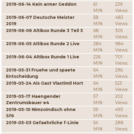
2019-06-14 Kein armer Geddon
61
239
MIN
Views
2019-06-07 Deutsche Meister
58
483
2019
MIN
Views
2019-06-06 Altibox Runde 3 Teil 3
68
305
MIN
Views
2019-06-05 Altibox Runde 2 Live
284
984
MIN
Views
2019-06-04 Altibox Runde 1 Live
226
701
MIN
Views
2019-05-31 Fruehe und spaete
64
296
Entscheidung
MIN
Views
2019-05-24 Als Gast Vlastimil Hort
64
523
MIN
Views
2019-05-17 Haengender
57
202
Zentrumsbauer e4
MIN
Views
2019-05-10 Nimzoindisch ohne
59
493
Sf6
MIN
Views
2019-05-03 Gefaehrliche f-Linie
54
288
MIN
Views