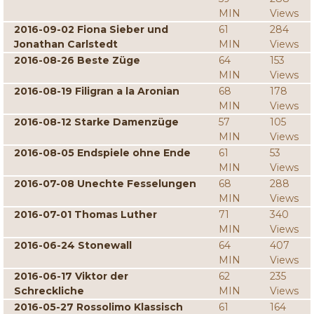
MIN
Views
2016-09-02 Fiona Sieber und
61
284
Jonathan Carlstedt
MIN
Views
2016-08-26 Beste Züge
64
153
MIN
Views
2016-08-19 Filigran a la Aronian
68
178
MIN
Views
2016-08-12 Starke Damenzüge
57
105
MIN
Views
2016-08-05 Endspiele ohne Ende
61
53
MIN
Views
2016-07-08 Unechte Fesselungen
68
288
MIN
Views
2016-07-01 Thomas Luther
71
340
MIN
Views
2016-06-24 Stonewall
64
407
MIN
Views
2016-06-17 Viktor der
62
235
Schreckliche
MIN
Views
2016-05-27 Rossolimo Klassisch
61
164