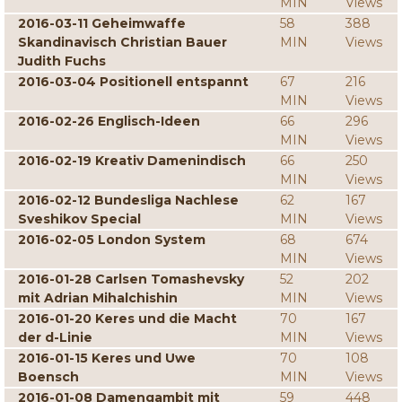
MIN
Views
2016-03-11 Geheimwaffe
58
388
Skandinavisch Christian Bauer
MIN
Views
Judith Fuchs
2016-03-04 Positionell entspannt
67
216
MIN
Views
2016-02-26 Englisch-Ideen
66
296
MIN
Views
2016-02-19 Kreativ Damenindisch
66
250
MIN
Views
2016-02-12 Bundesliga Nachlese
62
167
Sveshikov Special
MIN
Views
2016-02-05 London System
68
674
MIN
Views
2016-01-28 Carlsen Tomashevsky
52
202
mit Adrian Mihalchishin
MIN
Views
2016-01-20 Keres und die Macht
70
167
der d-Linie
MIN
Views
2016-01-15 Keres und Uwe
70
108
Boensch
MIN
Views
2016-01-08 Damengambit mit
59
448