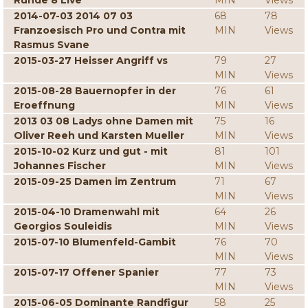
Runde 8 Live
MIN
Views
2014-07-03 2014 07 03
68
78
Franzoesisch Pro und Contra mit
MIN
Views
Rasmus Svane
2015-03-27 Heisser Angriff vs
79
27
MIN
Views
2015-08-28 Bauernopfer in der
76
61
Eroeffnung
MIN
Views
2013 03 08 Ladys ohne Damen mit
75
16
Oliver Reeh und Karsten Mueller
MIN
Views
2015-10-02 Kurz und gut - mit
81
101
Johannes Fischer
MIN
Views
2015-09-25 Damen im Zentrum
71
67
MIN
Views
2015-04-10 Dramenwahl mit
64
26
Georgios Souleidis
MIN
Views
2015-07-10 Blumenfeld-Gambit
76
70
MIN
Views
2015-07-17 Offener Spanier
77
73
MIN
Views
2015-06-05 Dominante Randfigur
58
25