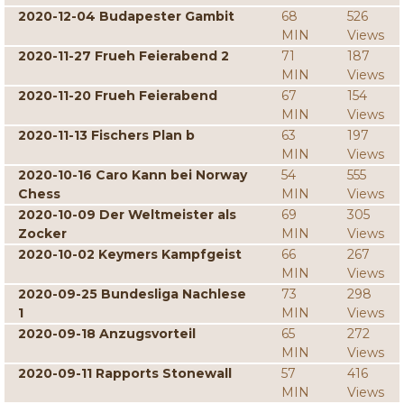
2020-12-04 Budapester Gambit
68
526
MIN
Views
2020-11-27 Frueh Feierabend 2
71
187
MIN
Views
2020-11-20 Frueh Feierabend
67
154
MIN
Views
2020-11-13 Fischers Plan b
63
197
MIN
Views
2020-10-16 Caro Kann bei Norway
54
555
Chess
MIN
Views
2020-10-09 Der Weltmeister als
69
305
Zocker
MIN
Views
2020-10-02 Keymers Kampfgeist
66
267
MIN
Views
2020-09-25 Bundesliga Nachlese
73
298
1
MIN
Views
2020-09-18 Anzugsvorteil
65
272
MIN
Views
2020-09-11 Rapports Stonewall
57
416
MIN
Views