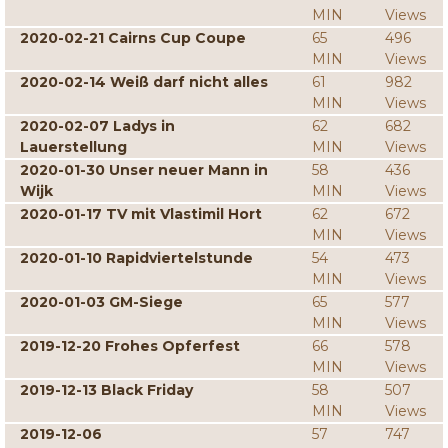
MIN
Views
2020-02-21 Cairns Cup Coupe
65
496
MIN
Views
2020-02-14 Weiß darf nicht alles
61
982
MIN
Views
2020-02-07 Ladys in
62
682
Lauerstellung
MIN
Views
2020-01-30 Unser neuer Mann in
58
436
Wijk
MIN
Views
2020-01-17 TV mit Vlastimil Hort
62
672
MIN
Views
2020-01-10 Rapidviertelstunde
54
473
MIN
Views
2020-01-03 GM-Siege
65
577
MIN
Views
2019-12-20 Frohes Opferfest
66
578
MIN
Views
2019-12-13 Black Friday
58
507
MIN
Views
2019-12-06
57
747