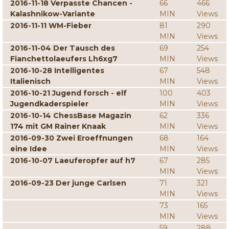
2016-11-18 Verpasste Chancen -
66
466
Kalashnikow-Variante
MIN
Views
2016-11-11 WM-Fieber
81
290
MIN
Views
2016-11-04 Der Tausch des
69
254
Fianchettolaeufers Lh6xg7
MIN
Views
2016-10-28 Intelligentes
67
548
Italienisch
MIN
Views
2016-10-21 Jugend forsch - elf
100
403
Jugendkaderspieler
MIN
Views
2016-10-14 ChessBase Magazin
62
336
174 mit GM Rainer Knaak
MIN
Views
2016-09-30 Zwei Eroeffnungen
68
164
eine Idee
MIN
Views
2016-10-07 Laeuferopfer auf h7
67
285
MIN
Views
2016-09-23 Der junge Carlsen
71
321
MIN
Views
73
165
MIN
Views
59
288