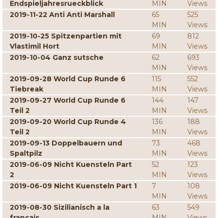
Endspieljahresrueckblick
MIN
Views
2019-11-22 Anti Anti Marshall
65
525
MIN
Views
2019-10-25 Spitzenpartien mit
69
812
Vlastimil Hort
MIN
Views
2019-10-04 Ganz sutsche
62
693
MIN
Views
2019-09-28 World Cup Runde 6
115
552
Tiebreak
MIN
Views
2019-09-27 World Cup Runde 6
144
147
Teil 2
MIN
Views
2019-09-20 World Cup Runde 4
136
188
Teil 2
MIN
Views
2019-09-13 Doppelbauern und
73
468
Spaltpilz
MIN
Views
2019-06-09 Nicht Kuensteln Part
52
123
2
MIN
Views
2019-06-09 Nicht Kuensteln Part 1
7
108
MIN
Views
2019-08-30 Sizilianisch a la
63
549
francais
MIN
Views