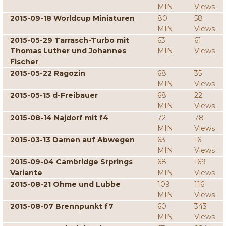
MIN
Views
2015-09-18 Worldcup Miniaturen
80
58
MIN
Views
2015-05-29 Tarrasch-Turbo mit
63
61
Thomas Luther und Johannes
MIN
Views
Fischer
2015-05-22 Ragozin
68
35
MIN
Views
2015-05-15 d-Freibauer
68
22
MIN
Views
2015-08-14 Najdorf mit f4
72
78
MIN
Views
2015-03-13 Damen auf Abwegen
63
16
MIN
Views
2015-09-04 Cambridge Srprings
68
169
Variante
MIN
Views
2015-08-21 Ohme und Lubbe
109
116
MIN
Views
2015-08-07 Brennpunkt f7
60
343
MIN
Views