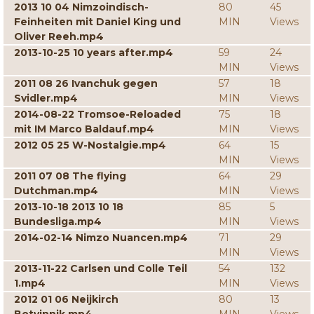
2013 10 04 Nimzoindisch-
80
45
Feinheiten mit Daniel King und
MIN
Views
Oliver Reeh.mp4
2013-10-25 10 years after.mp4
59
24
MIN
Views
2011 08 26 Ivanchuk gegen
57
18
Svidler.mp4
MIN
Views
2014-08-22 Tromsoe-Reloaded
75
18
mit IM Marco Baldauf.mp4
MIN
Views
2012 05 25 W-Nostalgie.mp4
64
15
MIN
Views
2011 07 08 The flying
64
29
Dutchman.mp4
MIN
Views
2013-10-18 2013 10 18
85
5
Bundesliga.mp4
MIN
Views
2014-02-14 Nimzo Nuancen.mp4
71
29
MIN
Views
2013-11-22 Carlsen und Colle Teil
54
132
1.mp4
MIN
Views
2012 01 06 Neijkirch
80
13