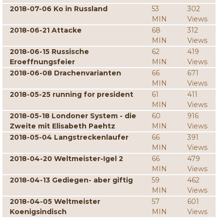
2018-07-06 Ko in Russland
53
302
MIN
Views
2018-06-21 Attacke
68
312
MIN
Views
2018-06-15 Russische
62
419
Eroeffnungsfeier
MIN
Views
2018-06-08 Drachenvarianten
66
671
MIN
Views
2018-05-25 running for president
61
411
MIN
Views
2018-05-18 Londoner System - die
60
916
Zweite mit Elisabeth Paehtz
MIN
Views
2018-05-04 Langstreckenlaufer
66
391
MIN
Views
2018-04-20 Weltmeister-Igel 2
66
479
MIN
Views
2018-04-13 Gediegen- aber giftig
59
462
MIN
Views
2018-04-05 Weltmeister
57
601
Koenigsindisch
MIN
Views