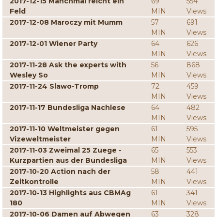
2017-12-15 Manchmal reicht ein
69
554
Feld
MIN
Views
2017-12-08 Maroczy mit Mumm
57
691
MIN
Views
2017-12-01 Wiener Party
64
626
MIN
Views
2017-11-28 Ask the experts with
56
868
Wesley So
MIN
Views
2017-11-24 Slawo-Tromp
72
459
MIN
Views
2017-11-17 Bundesliga Nachlese
64
482
MIN
Views
2017-11-10 Weltmeister gegen
61
595
Vizeweltmeister
MIN
Views
2017-11-03 Zweimal 25 Zuege -
65
553
Kurzpartien aus der Bundesliga
MIN
Views
2017-10-20 Action nach der
58
441
Zeitkontrolle
MIN
Views
2017-10-13 Highlights aus CBMAg
61
341
180
MIN
Views
2017-10-06 Damen auf Abwegen
63
328