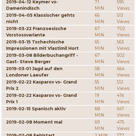
2019-04-12 Keymer vs-
71
595
Damenindisch
MIN
Views
2019-04-05 Klassischer gehts
66
513
nicht
MIN
Views
2019-03-22 Franzoesische
67
702
Vorstossvariante
MIN
Views
2019-03-15 Tschechische
65
563
Impressionen mit Vlastimil Hort
MIN
Views
2019-03-08 Bilderbuchangriff -
67
502
Gast- Steve Berger
MIN
Views
2019-03-01 Jagd auf den
58
664
Londoner Laeufer
MIN
Views
2019-02-22 Kasparov vs- Grand
55
512
Prix 2
MIN
Views
2019-02-22 Kasparov vs- Grand
19
416
Prix 1
MIN
Views
2019-02-15 Spanisch aktiv
68
547
MIN
Views
2019-02-08 Moment mal
69
475
MIN
Views
2019-02-08 Fehlstart
2 MIN
177