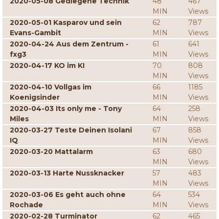
2020-05-08 Gediegene Technik
48
467
MIN
Views
2020-05-01 Kasparov und sein
62
787
Evans-Gambit
MIN
Views
2020-04-24 Aus dem Zentrum -
61
641
fxg3
MIN
Views
2020-04-17 KO im KI
70
808
MIN
Views
2020-04-10 Vollgas im
66
1185
Koenigsinder
MIN
Views
2020-04-03 Its only me - Tony
64
258
Miles
MIN
Views
2020-03-27 Teste Deinen Isolani
67
858
IQ
MIN
Views
2020-03-20 Mattalarm
63
680
MIN
Views
2020-03-13 Harte Nussknacker
57
483
MIN
Views
2020-03-06 Es geht auch ohne
64
534
Rochade
MIN
Views
2020-02-28 Turminator
62
465