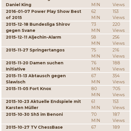
Daniel King
MIN
Views
2016-01-07 Power Play Show Best
62
153
of 2015
MIN
Views
2015-12-18 Bundesliga Shirov
73
220
gegen Svane
MIN
Views
2015-12-11 Aljechin-Alarm
58
256
MIN
Views
2015-11-27 Springertangos
75
216
MIN
Views
2015-11-20 Damen suchen
76
188
Initiative
MIN
Views
2015-11-13 Abtausch gegen
67
354
Slawisch
MIN
Views
2015-11-05 Fort Knox
80
705
MIN
Views
2015-10-23 Aktuelle Endspiele mit
61
153
Karsten Müller
MIN
Views
2015-10-30 Sh5 im Benoni
70
187
MIN
Views
2015-10-27 TV ChessBase
67
189