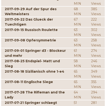
MIN
Views
2017-09-29 Auf der Spur des
68
385
Weltmeisters
MIN
Views
2017-09-22 Das Glueck der
67
222
Tuechtigen
MIN
Views
2017-09-15 Russisch Roulette
63
302
MIN
Views
2017-09-08 Opfersymmetrie
63
258
MIN
Views
2017-09-01 Springer d3 - Blockeur
61
274
und mehr
MIN
Views
2017-08-25 Endspiel- Matt und
58
246
Sieg
MIN
Views
2017-08-18 Sizilianisch ohne 1-e4
65
349
MIN
Views
2017-08-11 Englische Siege
65
355
MIN
Views
2017-07-28 The Rifleman and the
64
294
Lady
MIN
Views
2017-07-21 Springer schlaegt
51
281