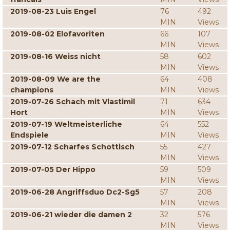
2019-08-23 Luis Engel
76
492
MIN
Views
2019-08-02 Elofavoriten
66
107
MIN
Views
2019-08-16 Weiss nicht
58
602
MIN
Views
2019-08-09 We are the
64
408
champions
MIN
Views
2019-07-26 Schach mit Vlastimil
71
634
Hort
MIN
Views
2019-07-19 Weltmeisterliche
64
552
Endspiele
MIN
Views
2019-07-12 Scharfes Schottisch
55
427
MIN
Views
2019-07-05 Der Hippo
59
509
MIN
Views
2019-06-28 Angriffsduo Dc2-Sg5
57
208
MIN
Views
2019-06-21 wieder die damen 2
32
576
MIN
Views