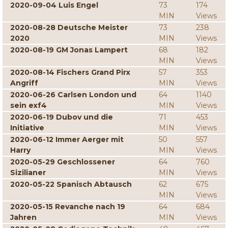
2020-09-04 Luis Engel
73
174
MIN
Views
2020-08-28 Deutsche Meister
73
238
2020
MIN
Views
2020-08-19 GM Jonas Lampert
68
182
MIN
Views
2020-08-14 Fischers Grand Pirx
57
353
Angriff
MIN
Views
2020-06-26 Carlsen London und
64
1140
sein exf4
MIN
Views
2020-06-19 Dubov und die
71
453
Initiative
MIN
Views
2020-06-12 Immer Aerger mit
50
557
Harry
MIN
Views
2020-05-29 Geschlossener
64
760
Sizilianer
MIN
Views
2020-05-22 Spanisch Abtausch
62
675
MIN
Views
2020-05-15 Revanche nach 19
64
684
Jahren
MIN
Views