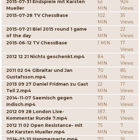
2015-07-31 Endspiele mit Karsten
63
924
Mueller
MIN
Views
2015-07-28 TV ChessBase
102
35
MIN
Views
2015-07-21 Biel 2015 round 1 game
15
22
of the day
MIN
Views
2015-06-12 TV ChessBase
1 MIN
17
Views
2012 12 21 Nichts geschenkt.mp4
84
16
MIN
Views
2011 02 04 Gibraltar und Jan
70
85
Gustafsson.mp4
MIN
Views
2013 09 27 Daniel Fridman zu Gast
22
17
Teil 2.mp4
MIN
Views
2014-11-07 Saemisch gegen
73
22
Indisch.mp4
MIN
Views
2012 09 28 London Live-
187
19
Kommentar Runde 7.mp4
MIN
Views
2012 11 02 Open Resistance- mit
75
7
GM Karsten Mueller.mp4
MIN
Views
2014-01-10 Hammerparte.mp4
70
16