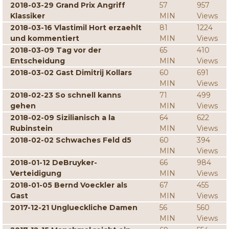
2018-03-29 Grand Prix Angriff
57
957
Klassiker
MIN
Views
2018-03-16 Vlastimil Hort erzaehlt
81
1224
und kommentiert
MIN
Views
2018-03-09 Tag vor der
65
410
Entscheidung
MIN
Views
2018-03-02 Gast Dimitrij Kollars
60
691
MIN
Views
2018-02-23 So schnell kanns
71
499
gehen
MIN
Views
2018-02-09 Sizilianisch a la
64
622
Rubinstein
MIN
Views
2018-02-02 Schwaches Feld d5
60
394
MIN
Views
2018-01-12 DeBruyker-
66
984
Verteidigung
MIN
Views
2018-01-05 Bernd Voeckler als
67
455
Gast
MIN
Views
2017-12-21 Unglueckliche Damen
56
560
MIN
Views