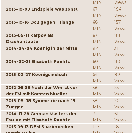
MIN
Views
2015-10-09 Endspiele was sonst
67
194
MIN
Views
2015-10-16 Dc2 gegen Triangel
68
157
MIN
Views
2015-09-11 Karpov als
67
88
Drachentoeter
MIN
Views
2014-04-04 Koenig in der Mitte
82
31
MIN
Views
2014-02-21 Elisabeth Paehtz
60
80
MIN
Views
2015-02-27 Koenigsindisch
64
89
MIN
Views
2012 06 08 Nach der Wm ist vor
58
23
der EM mit Karsten Mueller
MIN
Views
2015-05-08 Symmetrie nach 19
58
20
Zuegen
MIN
Views
2014-11-28 German Masters der
71
61
Frauen mit Elisabeth Paehtz
MIN
Views
2013 09 13 DEM Saarbruecken
147
18