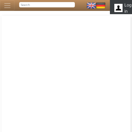
Log
in