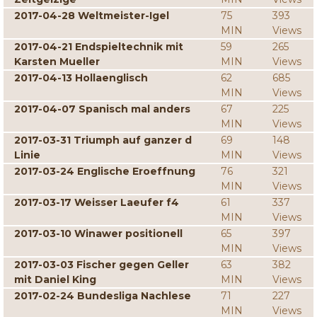
2017-04-28 Weltmeister-Igel
75
393
MIN
Views
2017-04-21 Endspieltechnik mit
59
265
Karsten Mueller
MIN
Views
2017-04-13 Hollaenglisch
62
685
MIN
Views
2017-04-07 Spanisch mal anders
67
225
MIN
Views
2017-03-31 Triumph auf ganzer d
69
148
Linie
MIN
Views
2017-03-24 Englische Eroeffnung
76
321
MIN
Views
2017-03-17 Weisser Laeufer f4
61
337
MIN
Views
2017-03-10 Winawer positionell
65
397
MIN
Views
2017-03-03 Fischer gegen Geller
63
382
mit Daniel King
MIN
Views
2017-02-24 Bundesliga Nachlese
71
227
MIN
Views