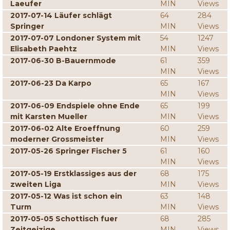
Laeufer
MIN
Views
2017-07-14 Läufer schlägt
64
284
Springer
MIN
Views
2017-07-07 Londoner System mit
54
1247
Elisabeth Paehtz
MIN
Views
2017-06-30 B-Bauernmode
61
359
MIN
Views
2017-06-23 Da Karpo
65
167
MIN
Views
2017-06-09 Endspiele ohne Ende
65
199
mit Karsten Mueller
MIN
Views
2017-06-02 Alte Eroeffnung
60
259
moderner Grossmeister
MIN
Views
2017-05-26 Springer Fischer 5
61
160
MIN
Views
2017-05-19 Erstklassiges aus der
68
175
zweiten Liga
MIN
Views
2017-05-12 Was ist schon ein
63
148
Turm
MIN
Views
2017-05-05 Schottisch fuer
68
285
Zeitgeizige
MIN
Views