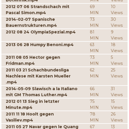
Botvinnik.mp4
MIN
Views
2012 07 06 Strandschach mit
69
10
Pascal Simon.mp4
MIN
Views
2014-02-07 Spanische
73
30
Bauernstrukturen.mp4
MIN
Views
2012 08 24 OlympiaSpezial.mp4
81
9
MIN
Views
2013 06 28 Humpy Benoni.mp4
63
18
MIN
Views
2011 08 05 Hector gegen
73
5
Fridman.mp4
MIN
Views
2011 03 21 Schachbundesliga
62
25
Nachlese mit Karsten Mueller
MIN
Views
.mp4
2014-05-09 Slawisch a la Italiano
66
31
mit GM Thomas Luther.mp4
MIN
Views
2012 01 13 Sieg in letzter
75
15
Minute.mp4
MIN
Views
2011 11 18 Hoolt gegen
78
26
Vasiliev.mp4
MIN
Views
2011 05 27 Navar gegen le Quang
67
13